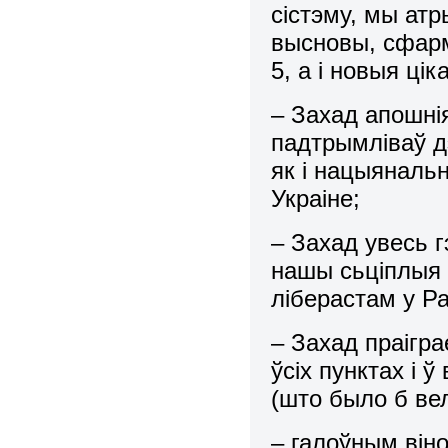
сістэму, мы ат
высновы, сфарм
5, а і новыя ці
– Захад апошні
падтрымліваў д
як і нацыяналь
Украіне;
– Захад увесь г
нашы сьціплыя 
ліберастам у Ра
– Захад праігра
ўсіх пунктах і 
(што было б ве
– галоўным він