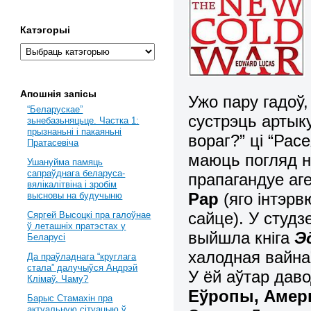
Катэгорыі
Апошнія запісы
Ужо пару гадоў
“Беларускае”
сустрэць артык
зьнебазьняцьце. Частка 1:
прызнаньні і пакаяньні
вораг?” ці “Рас
Пратасевіча
маюць погляд н
Ушануйма памяць
сапраўднага беларуса-
прапагандуе аг
вялікалітвіна і зробім
Рар
(яго інтэр
высновы на будучыню
сайце). У студз
Сяргей Высоцкі пра галоўнае
ў леташніх пратэстах у
выйшла кніга
Э
Беларусі
халодная вайна”
Да праўладнага “круглага
стала” далучыўся Андрэй
У ёй аўтар даво
Клімаў. Чаму?
Еўропы, Амеры
Барыс Стамахін пра
актуальную сітуацыю ў