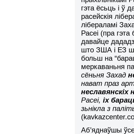
гэта ёсьць і ў 
расейскія лібер
лібераламі Заха
Расеі (пра гэта
давайце дададзі
што ЗША і ЕЗ ш
больш на “бара
меркаваньня п
сёньня Захад
н
нават праз арт
неславянскіх 
Расеі,
іх барац
зьнікла з палі
(kavkazcenter.c
Аб’яднаўшы ўсе