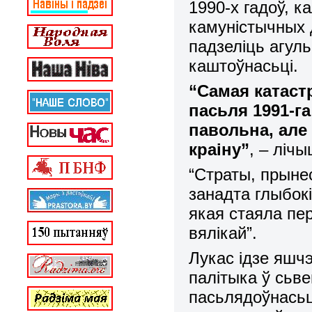
1990-х гадоў, к
камуністычных 
падзеліць агул
каштоўнасьці.
“Самая катаст
пасьля 1991-га
павольна, але
краіну”
, – лічы
“Страты, прынес
занадта глыбокі
якая стаяла пе
вялікай”.
Лукас ідзе яшч
палітыка ў сьв
пасьлядоўнасьц