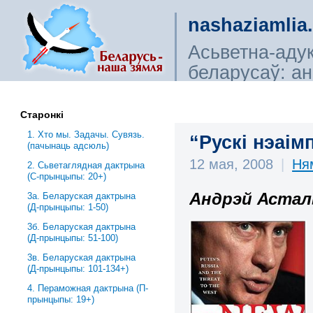
nashaziamlia
Асьветна-аду
беларусаў: ана
сьветагляды, і
Старонкі
1. Хто мы. Задачы. Сувязь.
“Рускі нэаім
(пачынаць адсюль)
12 мая, 2008
|
Ня
2. Сьветаглядная дактрына
(С-прынцыпы: 20+)
Андрэй Астал
3a. Беларуская дактрына
(Д-прынцыпы: 1-50)
3б. Беларуская дактрына
(Д-прынцыпы: 51-100)
3в. Беларуская дактрына
(Д-прынцыпы: 101-134+)
4. Пераможная дактрына (П-
прынцыпы: 19+)