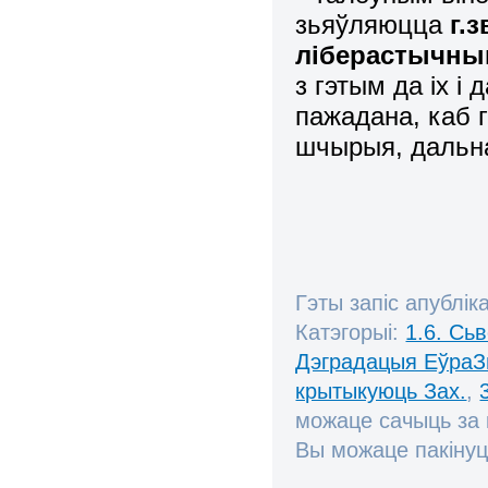
зьяўляюцца
г.
ліберастычным
з гэтым да іх і
пажадана, каб г
шчырыя, дальна
Гэты запіс апублік
Катэгорыі:
1.6. Сь
Дэградацыя ЕўраЗ
крытыкуюць Зах.
,
можаце сачыць за
Вы можаце пакінуц