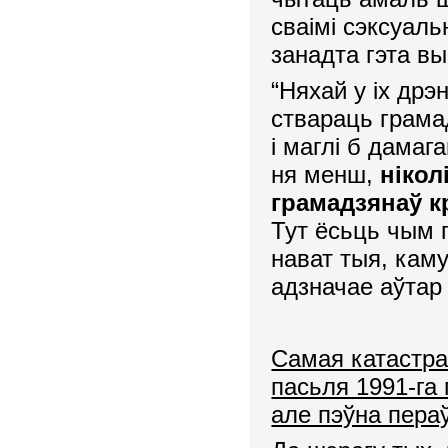
сваімі сэксуаль
занадта гэта вы
“Няхай у іх дрэ
ствараць грамад
і маглі б дамаг
ня менш,
нікол
грамадзянаў к
Тут ёсьць чым 
нават тыя, кам
адзначае аўтар
Самая катастра
пасьля 1991-га 
але пэўна пера