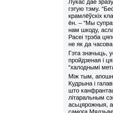
Лукас дае зраз
гэтую тэму. “Б
крамлёўскіх кла
ён. – “Мы супр
нам шкоду, асл
Расеі трэба цяп
не як да часова
Гэта значыць, 
пройдзеная і ця
“халоднымі мет
Між тым, апошн
Кудрына і галав
што канфрантац
літаральным сэ
асьцярожныя, а
самога Мядзьвед