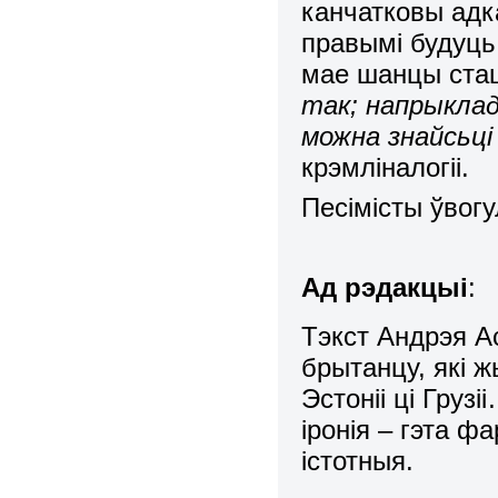
канчатковы адк
правымі будуць 
мае шанцы ста
так; напрыклад,
можна знайсьці
крэмліналогіі.
Песімісты ўвог
Ад рэдакцыі
:
Тэкст Андрэя Ас
брытанцу, які ж
Эстоніі ці Гру
іронія – гэта 
істотныя.