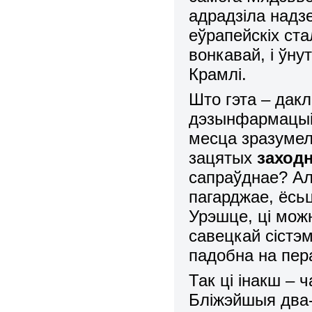
адрадзіла надз
еўрапейскіх ста
вонкавай, і ўну
Крамлі.
Што гэта – дак
дэзынфармацыі?
месца зразумел
зацятых
заходн
сапраўднае? Аль
пагарджае, ёсь
Урэшце, ці мож
савецкай сістэ
падобна на пер
Так ці інакш – 
Бліжэйшыя два-