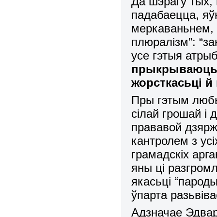
Да шэрагу тых,
падабаецца, яўн
меркаваньнем, 
плюралізм”: “з
усе гэтыя атры
прыкрываюць 
жорсткасьці й
Пры гэтым любы
сілай грошай і
прававой дзярж
кантролем з ус
грамадскіх арга
яны ці разгромл
якасьці “парод
ўпарта разьвіва
Адзначае Эдвар