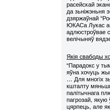
расейскай экано
да зьніжэньня 
дзяржаўнай “Ро
ЮКАСа Лукас ап
адлюстроўвае с
велічыняў вядз
Якія свабоды хо
“Парадокс у тым
яўна хочуць жы
… Для многіх зь
кшталту мяньш
палітычнага пл
пагрозай, яку
цярпець, але я