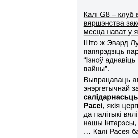
Калі G8 – клуб
вяршэнства зак
месца нават у 
Што ж Эвард Лу
папярэдзіць па
“Ізноў аднавіц
вайны”.
Выпрацаваць аг
энэргетычнай з
салідарнасьць
Расеі
, якія цер
да палітыкі вял
нашы інтарэсы,
… Калі Расея ба