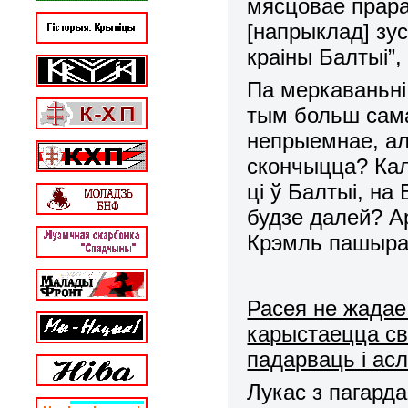
мясцовае прара
[напрыклад] зус
краіны Балтыі”,
Па меркаваньні 
тым больш сама
непрыемнае, ал
скончыцца? Кал
ці ў Балтыі, на
будзе далей? А
Крэмль пашыра
Расея не жадае
карыстаецца св
падарваць і асл
Лукас з пагард