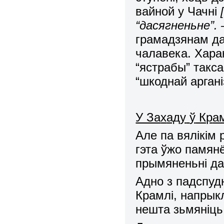
вайной у Чачні
“дасягненьне”. 
грамадзянам да
чалавека. Хара
“ястрабы” такса
“шкоднай аргані
У За
х
ад
у
ў
Кр
а
Але па вялікім 
гэта ўжо памянё
прымяненьні да
Адно з падспуд
Крамлі, напрык
нешта зьмяніць