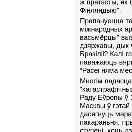
ж пратэсты, як
Фінляндыю”.
Прапануецца та
міжнародных арг
васьмёрцы” вы
дзяржавы, дык ч
Бразіліі? Калі 
паважаюць вярш
“Расеі няма мес
Многім падасца
“катастрафічны
Раду Еўропы ў 
Масквы ў гэтай 
дасягнуць мара
пакараньня, пр
ступені, хоць д