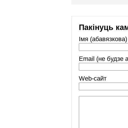
Пакінуць ка
Імя (абавязкова)
Email (не будзе 
Web-cайт