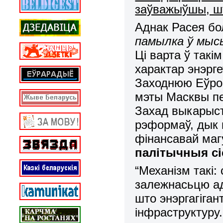
заўважыўшы, ш
Аднак Расея бо
памылка ў мысь
Ці варта ў так
характар энэрге
Заходнюю Еўроп
мэты Масквы пе
Захад выкарыст
рэформаў, дык 
фінансавай ма
палітычныя сі
“Механізм такі:
залежнасьцю ад
што энэргагіга
інфраструктуру.