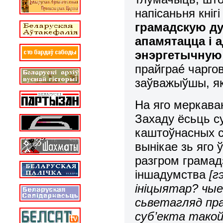
напісаньня кніг
грамадскую ду
апамятацца і 
энэргетычную 
прайграé чарго
заўважыўшы, як
На яго меркаван
Захаду ёсьць 
каштоўнасных с
вынікае зь яго 
разгром грамадз
іншадумства
[г
ініцыятар? чые
сьветагляд пра
суб’екта такой