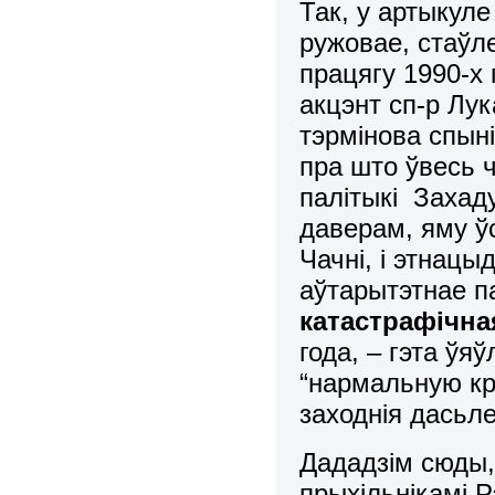
Так, у артыкуле
ружовае, стаўле
працягу 1990-х 
акцэнт сп-р Лука
тэрмінова спыні
пра што ўвесь ч
палітыкі Захад
даверам, яму ўс
Чачні, і этнацы
аўтарытэтнае п
катастрафічн
года, – гэта ўя
“нармальную кр
заходнія дасьле
Дададзім сюды,
прыхільнікамі 