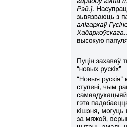
гарадоў гэта т
Рэд.].
Насупрац
зьвязваюць з п
алігархаў Гусін
Хадаркоўскага…
высокую папул
Пуцін захаваў 
“новых рускіх”
“Новыя рускія”
ступені, чым р
самаадукацыяй,
гэта падабаецца
кішэня, могуць 
за мяжой, веры
чытаць амаль ш