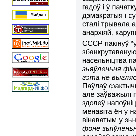
гадоў і ў пачат
дэмакратыя і су
сталі трывала 
анархіяй, каруп
СССР пакінуў “
збанкрутаваную 
насельніцтва п
зьяўленьня фіна
гэта не выгляд
Паўлаў фактыч
але заўважылі г
здолеў напоўніц
менавіта ён у 
вінаватым у зь
фоне зьяўлень