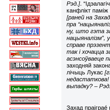
Рэд.]
. “Ідэалаг
канфлікт паміж
[раней на Захад
пра “нацыяналі
ну, што гэта за
нацыяналізм”, у
справе прэзент
так і хочацца 
асэнсоўваеце па
заходняй закон
лічыць Лукас
[
недастаткова! 
выпадку? – Рэд.
Захад праіграé