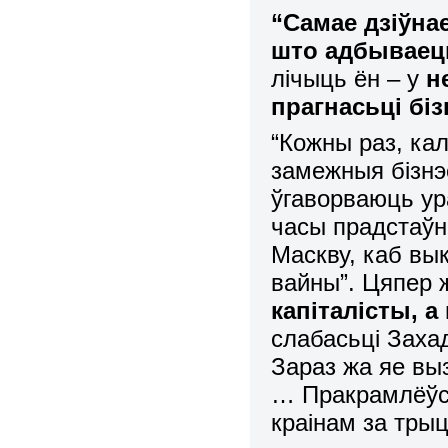
“Самае дзіўна
што адбываец
лічыць ён – у
н
прагнасьці біз
“Кожны раз, ка
замежныя бізнэ
ўгаворваюць ур
часы прадстаўн
Маскву, каб вык
вайны”. Цяпер
капіталісты, а
слабасьці Захад
Зараз жа яе в
… Пракрамлёўск
краінам за тры