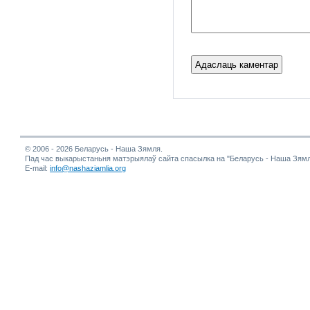
© 2006 - 2026 Беларусь - Наша Зямля.
Пад час выкарыстаньня матэрыялаў сайта спасылка на "Беларусь - Наша Зямл
E-mail:
info@nashaziamlia.org