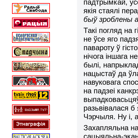
падтрымкай, ус
якія стаялі пер
быў зроблены ан
Такі погляд на
не ўсе яго пад
павароту ў гіст
нічога іншага 
былі, напрыкла
нацыстаў да ўла
навуковага спо
на падзеі канк
выпадковасьцяў
разьвівалася б 
Чэрчыля. Ну і, 
Захапляльна на
сацыяльна-экана