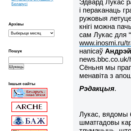
Эдвард Лукас р
Беларусі
і пераканаць г
ружовыя летуце
Архівы
кнігі можна пач
сам Лукас для “D
www.inosmi.ru/tr
напісаў
Андрэй
Пошук
news.bbc.co.uk/h
Сёньня мы пра
менавіта з апо
Іншыя сайты
Рэдакцыя
.
Лукас, вядомы 
шматгадовы кар
тлумачыць, шт