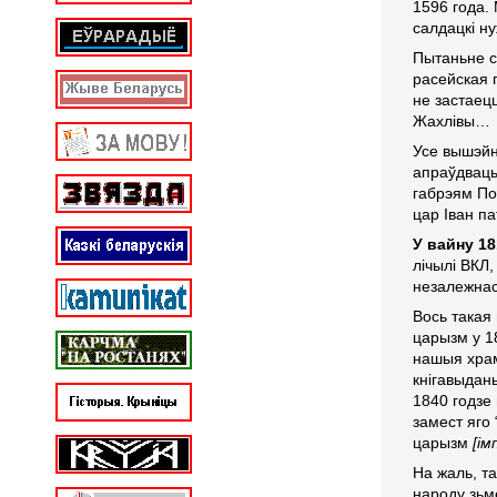
1596 года.
салдацкі ну
Пытаньне с
расейская г
не застаецц
Жахлівы…
Усе вышэйна
апраўдваць
габрэям По
цар Іван па
У вайну 1
лічылі ВКЛ,
незалежнась
Вось такая
царызм у 1
нашыя храм
кнігавыдан
1840 годзе 
замест яго 
царызм
[і
На жаль, т
народу зьм