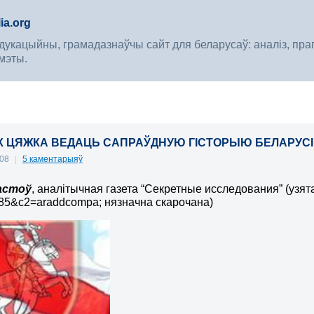
ia.org
укацыйны, грамадазнаўчы сайт для беларусаў: аналіз, прагноз
мэты.
К ЦЯЖКА ВЕДАЦЬ САПРАЎДНУЮ ГІСТОРЫЮ БЕЛАРУСІ
008
|
5 каментарыяў
астоў
, аналітычная газета “Секретные исследования” (узята 
85&c2=araddcompa; нязначна скарочана)