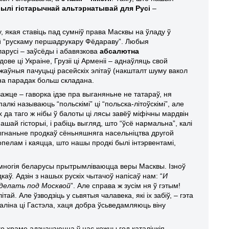
былі гістарычнай альтэрнатывай для Русі
–
 якая ставіць пад сумніў права Масквы на ўладу ў
ай “рускаму першадрукару Фёдараву”. Любыя
арусі – заўсёды і абавязкова
абсалютна
дове ці Украіне, Грузіі ці Арменіі – аднаўляць свой
ржаўныя пачуцьці расейскіх элітаў (накшталт шуму вакол
 на парадак больш складана.
жце – гаворка ідзе пра выганяньне не татараў, ня
алкі называюць “польскімі” ці “польска-літоўскімі”, але
х да таго ж нібы ў балоты ці лясы завёў міфічны мардвін
шай гісторыі, і рабіць выгляд, што “ўсё нармальна”, калі
ыгнаньне продкаў сёньняшняга насельніцтва другой
пелам і каяцца, што нашы продкі былі інтэрвентамі,
я многія беларусы прытрымліваюцца веры Масквы. Ізноў
каў. Адзін з нашых рускіх чытачоў напісаў нам: “
И
 делать под Москвой
”. Але справа ж зусім ня ў гэтым!
. Але ўзводзіць у сьвятыя чалавека, які іх забіў, – гэта
ліна ці Гастэла, хаця добра ўсьведамляюць віну
го храме адзначаюцца ў нас кожны год каталіцкія