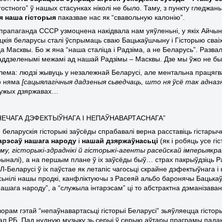
гостного” ў нашых стасунках ніколі не было. Таму, з пункту гледжаньн
я наша гісторыя
паказвае нас як “свавольную калонію”.
прапаганда СССР узмоцнена накідвала нам уяўленьні, у якіх Айчы
цкія беларусы сталі ўспрымаць сваю Бацькаўшчыну і Гісторыю сваіх 
а Масквы. Бо ж яна “наша сталіца і Радзіма, а не Беларусь”. Разва
аддзеленымі межамі ад нашай Радзімы – Масквы. Дзе мы ўжо не был
блема: людзі жывуць у незалежнай Беларусі, але ментальна працяг
о няма
[сацыялагічныя дадзеныя сьведчаць, што ня ўсё так адназна
 чужых дзяржавах…
НЕЧАГА ДЭФЕКТЫЎНАГА І НЕПАЎНАВАРТАСНАГА”
еларускія гісторыкі заўсёды спрабавалі верна расставіць гістарычн
тарэсаў нашага народу
і
нашай дзяржаўнасьці
(як і робяць усе гіс
му, гісторыкі-здраднікі й гісторыкі-агенты расейскай імперыякрат
рыналі), а на першым плане ў іх заўсёды быў… страх пакрыўдзіць 
Л-Беларусі ў іх паўстае як летапіс чагосьці скрайне дэфектыўнага і
сьнілі нашы продкі, канфліктуючы з Расеяй альбо баронячы Бацькаў
ашага народу”, а “служыла інтарэсам” ці то абстрактна дэманізавана
орам гэтай “непаўнавартасьці гісторыі Беларусі” зьяўляецца гістор
л РБ. Пад нудную музыку зь серыі ў серыю аўтары праграмы пад