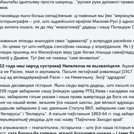
 Маштабы ідыятызму проста шакуюць.: “руская рука дапамогі прав
жнік.
тановіцца яшчэ больш непад’ёмным: ці павінныя мы ўжо “мярзоцтв
історыяграфія – усё, што зьдзейсьнілі кіраўнікі Масковіі-Русі ў адн
а анічога іншага, як да ліку “мярзотнікаў” дадаць і нашу Полацкую 
званыя эпізоды знаходзілі сваіх “адвакатаў” у асяроддзі расейскіх г
, бо цяжка тут што-небудзь сэнсоўнае сказаць у апраўданьне. Як і 
лацка прыняць яго Маскоўскую веру (дзе богам лічыцца самаўладца М
тапіў у Дзьвіне. Тут ўжо ня скажаш “самі вінаватыя”…
812 года наш народ сустракаў Напалеона як вызваліцеля
. Ацэн
 а не Расею, якая іх акупавала. Пасьля лютаўскай рэвалюцыі [1917 
ці ад вялікадзяржаўнай Расеі – на Нямеччыну. Зноў “здраднікі”.
 наша дасавецкая гісторыя. Яшчэ сюды варта дадаць, што пасьля на
839 годзе забараняе нашу ўніяцкую царкву РПЦ Кіева і насаджае н
ы; забараняе гэтым указам і наша права зьвяртацца да Бога на наш
ьне на нашай мове, зачыняе ўсе нашыя школы, дзе вялася адукац
царызм забараняе ў нас дзеяньне Статута ВКЛ, забараняе сам тэрмін
“беларусы” і “Беларусь”. А пасьля паўстаньня 1863-64 гг. пад забаро
мперыякратыя]
уводзіць для нас назву “Паўночна-Заходні край”.
ак атрымалася – геапалітычна, гістарычна – што ўся наша гісторыя 
ест:
гэта барацьба супраць агрэсіі ўсходняга суседа – і таму 