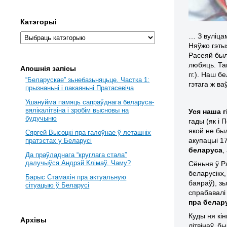
Катэгорыі
… З вуліцам
Няўжо гэтыя
Расеяй был
любяць. Та
Апошнія запісы
гг.). Наш б
“Беларускае” зьнебазьняцьце. Частка 1:
гэтага ж ва
прызнаньні і пакаяньні Пратасевіча
Ушануйма памяць сапраўднага беларуса-
вялікалітвіна і зробім высновы на
Уся наша 
будучыню
гады (як і
якой не был
Сяргей Высоцкі пра галоўнае ў леташніх
акупацыі 17
пратэстах у Беларусі
беларуса
,
Да праўладнага “круглага стала”
далучыўся Андрэй Клімаў. Чаму?
Сёньня ў Р
беларусікх,
Барыс Стамахін пра актуальную
баяраў), зь
сітуацыю ў Беларусі
спрабавалі 
пра белар
Куды ня кі
Архівы
літвінаў, б