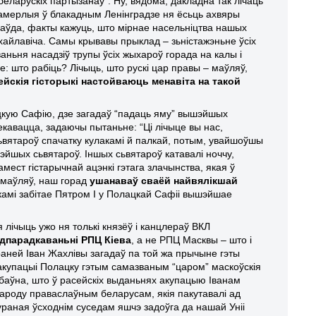
беларускіх партызанаў”. Ну, вядома, дакладна так лічаць
памерлыя ў блакадным Ленінградзе ня ёсьць ахвяры
Праўда, факты кажуць, што мірнае насельніцтва нашых
хайлавіча. Самы крывавы прыклад – зьністажэньне ўсіх
аньня насадзіў трупы ўсіх жыхароў горада на калы і
не: што рабіць? Лічыць, што рускі цар правы – маўляў,
ейскія гісторыкі настойваюць менавіта на такой
ацкую Сафію, дзе загадаў “падаць яму” вышэйшых
екавацца, задаючы пытаньне: “Ці лічыце вы нас,
сьвятароў спачатку кулакамі й палкай, потым, увайшоўшы
шэйшых сьвятароў. Іншых сьвятароў катавалі ноччу,
мест гістарычнай ацэнкі гэтага злачынства, якая ў
 маўляў, наш горад
ушанаваў сваёй найвялікшай
нікамі забітае Пятром І у Полацкай Сафіі вышэйшае
 лічыць ужо ня толькі князёў і канцлераў ВКЛ
дпарадкаваньні РПЦ Кіева
, а не РПЦ Масквы – што і
аней Іван Жахлівы загадаў па той жа прычыне гэты
й акупацыі Полацку гэтым самазваным “царом” маскоўскія
абаўна, што ў расейскіх выданьнях акупацыю Іванам
ароду праваслаўным беларусам, якія пакутавалі ад
ураная ўсходнім суседам яшчэ задоўга да нашай Уніі