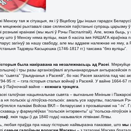
і Менску тая ж сітуацыя, як і ў Віцебску [ды іншых гарадох Беларусі
 мяцежнікі рыхтавалі свае сялянскія паўстаньні супраць царызму ў 
і рознымі краінамі (мы жылі ў Рэчы Паспалітай). Але, можа быць, у 
му што ў Менску няма вуліцы, якая б насіла імя НАШАГА кіраўніка
еларус загінуў за нашу свабоду, але мы аддаем належнае не яму, а Р
ўстаньня Тадэвуш Касьцюшка (1746-1817 гг.) таксама “бяз вуліцы”.
гісторыя была накіравана на незалежнасьць ад Расеі
. Мяркуйце
 Польшча) і тры разы арганізоўвалі агульнанародныя антырасейскія 
о “сьвята” “ўзьяднанья з Расеяй”, бо нас Расея захапіла пад час а
94-95 гг. – гэта гісторыя сталых войнаў з Расеяй. У вайне 1664-67 
 а ў Паўночнай вайне –
кожнага трэцяга
.
асеі галоўнае нацыянальнае сьвята – выгнаньне Мініным і Пажарскі
 а ня польскіх ці літоўска-польскіх: амаль усе харугвы, пасланыя 
яўляліся палка́мі Войска ВКЛ – беларусамі з прозьвішчамі на “-іч”. 
схаваць у фармулёўках “польскія інтэрвенты” ці “польска-літоўскія
усаў
, якія тады (і да 1840 года) называліся літвінамі Літвы.
нь, любая праўда пра нашу гісторыю найвыразна паказвае, што
мы 
ылі
самым галоўным ворагам Масквы
– з татарамі Масква братал