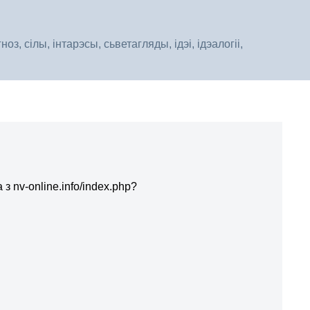
, сілы, інтарэсы, сьветагляды, ідэі, ідэалогіі,
з nv-online.info/index.php?