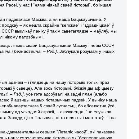
я Расеі, у нас і “няма ніякай сваёй гісторыі”, бо іншая
най падавалася Масква, а ня наша Бацькаўшчына. У
продкаў – як нешта скрайне “кепскае” і “здрадніцкае” ў
л СССР выклікаў паніку ў такім сьветаглядзе – маўляў, мы
і нікому патрэбнымі.
ваюць лічыць сваёй Бацькаўшчынай Маскву і нейкі СССР,
чна і безнадзейна. – Рэд.]
. Заблукалі розумам у іншых
ыя адзнакі – і глядзець на нашу гісторыю толькі праз
торыкі ў сьвеце). Але вось гісторыкі, блізкія ды афіцыёзу
ыі. – Рэд.]
, усё гэта адсоўвалі на задні план (альбо
Расею ў ацэнцы нашых гістарычных падзей. У выніку наша
 непаўнавартаснага ў сваёй сутнасьці, бо абсалютна ўсё,
шчыну ад усходняй агрэсіі, – аказваецца, “не служыла
га Захаду, ці то Польшчы, ці то шляхты і магнатаў – і да
ыка-дакументальны серыял “Летапіс часоў”, які паказвае
аюць нашу сярэднявечную гісторыю як “бесперапынную