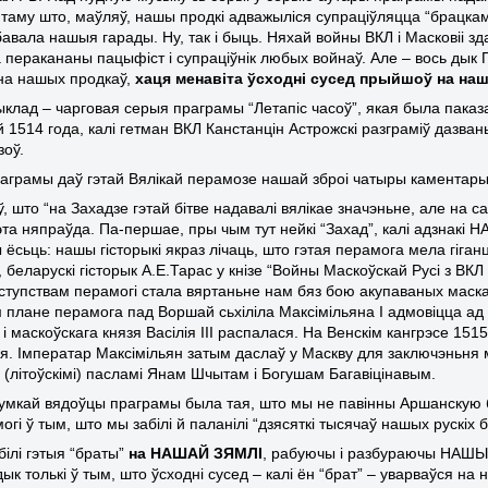
 таму што, маўляў, нашы продкі адважыліся супраціўляцца “брацкаму
бавала нашыя гарады. Ну, так і быць. Няхай войны ВКЛ і Масковіі з
а перакананы пацыфіст і супраціўнік любых войнаў. Але – вось дык
на нашых продкаў,
хаця менавіта ўсходні сусед прыйшоў на на
клад – чарговая серыя праграмы “Летапіс часоў”, якая была паказа
 1514 года, калі гетман ВКЛ Канстанцін Астрожскі разграміў дазван
зоў.
аграмы даў гэтай Вялікай перамозе нашай зброі чатыры каментары
аў, што “на Захадзе гэтай бітве надавалі вялікае значэньне, але на
эта няпраўда. Па-першае, пры чым тут нейкі “Захад”, калі адзнакі 
 ёсьць: нашы гісторыкі якраз лічаць, што гэтая перамога мела гіга
беларускі гісторык А.Е.Тарас у кнізе “Войны Маскоўскай Русі з ВКЛ 
тупствам перамогі стала вяртаньне нам бяз бою акупаваных маскав
 плане перамога пад Воршай сьхіліла Максімільяна І адмовіцца ад 
і маскоўскага князя Васілія ІІІ распалася. На Венскім кангрэсе 15
я. Імператар Максімільян затым даслаў у Маскву для заключэньня 
і (літоўскімі) пасламі Янам Шчытам і Богушам Багавіцінавым.
думкай вядоўцы праграмы была тая, што мы не павінны Аршанскую б
огі ў тым, што мы забілі й паланілі “дзясяткі тысячаў нашых рускіх б
білі гэтыя “браты”
на НАШАЙ ЗЯМЛІ
, рабуючы і разбураючы НАШЫ г
дык толькі ў тым, што ўсходні сусед – калі ён “брат” – уварваўся н