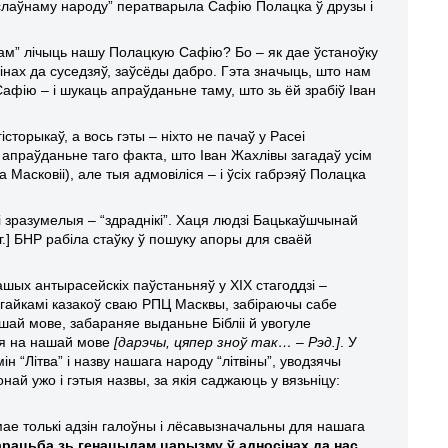
аслаўнаму народу” ператварыла Сафію Полацка ў друзы і
ам” лічыць нашу Полацкую Сафію? Бо – як дае ўстаноўку
осінах да суседзяў, заўсёды дабро. Гэта значыць, што нам
Сафію – і шукаць апраўданьне таму, што зь ёй зрабіў Іван
історыкаў, а вось гэты – ніхто не пачаў у Расеі
ў апраўданьне таго факта, што Іван Жахлівы загадаў усім
асковіі), але тыя адмовіліся – і ўсіх габрэяў Полацка
кі зразумелыя – “здраднікі”. Хаця людзі Бацькаўшчынай
г.] БНР рабіла стаўку ў пошуку апоры для сваёй
шых антырасейскіх паўстаньняў у ХІХ стагоддзі –
агайкамі казакоў сваю РПЦ Масквы, забіраючы сабе
ай мове, забараняе выданьне Бібліі й увогуле
ыя на нашай мове
[дарэчы, цяпер зноў так… – Рэд.]
. У
 “Літва” і назву нашага народу “літвіны”, уводзячы
най ужо і гэтыя назвы, за якія саджаюць у вязьніцу:
мае толькі адзін галоўны і лёсавызначальны для нашага
барацьба зь генацыдам царызму ў адносінах да нас
.