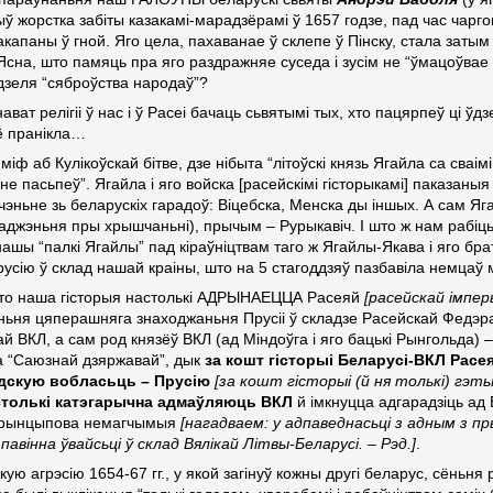
ыў жорстка забіты казакамі-марадзёрамі ў 1657 годзе, пад час чарг
закапаны ў гной. Яго цела, пахаванае ў склепе ў Пінску, стала за
 Ясна, што памяць пра яго раздражняе суседа і зусім не “ўмацоўвае
 дзеля “сяброўства народаў”?
ават релігіі ў нас і ў Расеі бачаць сьвятымі тых, хто пацярпеў ці ў
ё пранікла…
міф аб Кулікоўскай бітве, дзе нібыта “літоўскі князь Ягайла са сваі
е пасьпеў”. Ягайла і яго войска [расейскімі гісторыкамі] паказаныя
чэньне зь беларускіх гарадоў: Віцебска, Менска ды іншых. А сам Яга
раджэньня пры хрышчаньні), прычым – Рурыкавіч. І што ж нам рабі
ашы “палкі Ягайлы” пад кіраўніцтвам таго ж Ягайлы-Якава і яго бра
 Прусію ў склад нашай краіны, што на 5 стагоддзяў пазбавіла немца
то наша гісторыя настолькі АДРЫНАЕЦЦА Расеяй
[расейскай імпер
ньня цяперашняга знаходжаньня Прусіі ў складзе Расейскай Федэрац
й ВКЛ, а сам род князёў ВКЛ (ад Міндоўга і яго бацькі Рынгольда) – 
 “Саюзнай дзяржавай”, дык
за кошт гісторыі Беларусі-ВКЛ Расе
адскую вобласьць – Прусію
[за кошт гісторыі (й ня толькі) гэт
астолькі катэгарычна адмаўляюць ВКЛ
й імкнуцца адгарадзіць ад 
прынцыпова немагчымыя
[нагадваем: у адпаведнасьці з адным з п
павінна ўвайсьці ў склад Вялікай Літвы-Беларусі. – Рэд.]
.
ую агрэсію 1654-67 гг., у якой загінуў кожны другі беларус, сёньня 