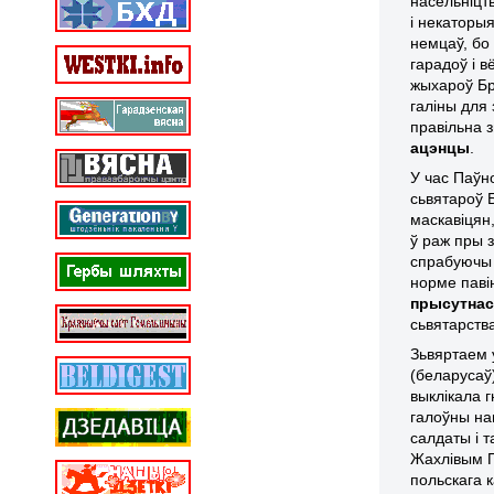
насельніцтв
і некаторы
немцаў, бо
гарадоў і 
жыхароў Бр
галіны для 
правільна 
ацэнцы
.
У час Паўн
сьвятароў 
маскавіцян
ў раж пры з
спрабуючы 
норме паві
прысутна
сьвятарств
Зьвяртаем у
(беларусаў
выклікала 
галоўны на
салдаты і 
Жахлівым П
польскага 