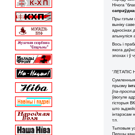
Нічога “бла
сапраўдна
Пры гэтым 
выніку саве
адносінах д
апынуліся 
Вось і пра
якога даўн
эпохах і ў
“ЛЕТАПІС 
Сумленныя б
прызму
ін
[па-проста
ўвогуле ад
гісторыя ВК
што зьдзей
інтарэсам н
т.п.
Тыповым уз
Першы кана