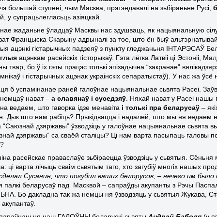
шчэ большай ступені, чым Масква, прэтэндавалі на зьбіраньне Русі,
й, у супрацьлегласьць азіяцкай.
нае жаданьне ўладцаў Масквы нас здушваць, як нацыянальную сілу,
ават Францыска Скарыну адрыналі за тое, што ён быў альтэрнатыв
ыя ацэнкі гістарычных падзеяў з пункту гледжаньня ІНТАРЭСАЎ Бел
еглыя
ацэнкам расейскіх гісторыкаў. Гэта лёгка Латвіі ці Эстоніі, Мал
 твар, бо ў іх гэты працэс толькі эпізадычна “закранае” вялікадзя
нікаў і гістарычных ацэнак украінскіх сепаратыстаў). У нас жа ўсё
ця б успамінанае раней галоўнае нацыянальнае сьвята Расеі. Заўва
 немцаў нават –
а славянаў і суседзяў
. Няхай нават у Расеі нашы п
на ведаем, што гаворка ідзе менавіта
і толькі пра беларусаў
– які
н. Дык што нам рабіць? Прыкідвацца і надалей, што мы ня ведаем на
а “Саюзнай дзяржавы” ўзводзіць у галоўнае нацыянальнае сьвята в
юзнай дзяржавы” са сваёй сталіцы? Ці нам варта пасыпаць галовы по
і?
ніна расейскае праваслаўе зьбіраецца ўзводзіць у сьвятыя. Сёньн
: ці варта лічыць сваім сьвятым таго, хто загубіў многіх нашых прод
сделал Сусанин, что погубил ваших белорусов, – нечего им было
 палкі беларусаў пад Масквой – сапраўды акупанты з Рэчы Паспалітай
А. Бо дакладна так жа немцы ня ўзводзяць у сьвятыя Жукава, Ста
х акупантаў.
 параўнаньня наш ГАЛОЎНЫ беларускі сьвяты
Андрэй Баболя
(у я