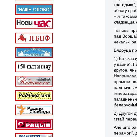
трагедыю”,
аблогу і ра
– я таксам
кладзецца 
Тыповы пры
пад Воршай
некалькі ра
Вядоўца пр
1) Ён сказ
ў вайне”. Г
другое, яны
Напрыклад, 
прамым нас
палітычным
імператара 
пагадненьн
беларускім
2) Другой 
гэтай перам
Але што ра
перамогі”, 