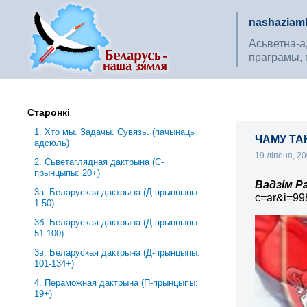
nashaziaml
Асьветна-ад
праграмы, 
Старонкі
1. Хто мы. Задачы. Сувязь. (пачынаць
ЧАМУ ТА
адсюль)
19 ліпеня, 2
2. Сьветаглядная дактрына (С-
прынцыпы: 20+)
Вадзім Р
3a. Беларуская дактрына (Д-прынцыпы:
c=ar&i=99
1-50)
3б. Беларуская дактрына (Д-прынцыпы:
51-100)
3в. Беларуская дактрына (Д-прынцыпы:
101-134+)
4. Пераможная дактрына (П-прынцыпы:
19+)