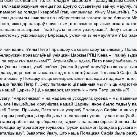
а былі выкліканыя “толькі голадам, хваробамі і рабаўніцтвам саміх 
я вялікадзяржаўныя немцы пра Другую сусьветную вайну: маўляў, 
 памерлі ад голаду і хваробаў (так, напрыклад, лічыў Манштэйн). 
вёсак цалкам зьнішчалася па наўпроставым загадзе цара Аляксея Мі
эста, якіх цар пакараў яшчэ і тым, што замест хрысьціянскага пахав
зьяданьня зьвярамі – “каб Ісус іх ня змог уваскрэсіць”. Зноў пытань
зьністожыў усіх жыхароў Бярэсьця, уключна зь немаўлятамі? Бо
рас
очнай вайны п’яны Пётр І прыйшоў са сваімі сабутыльнікамі ў Пол
Беларускай праваслаўнай уніяцкай Царквы РПЦ Кіева – і пачаў зьдз
, па веры сьхізматыкамі?”. Атрымаўшы адказ, Пётр пачаў зьбіваць 
ьяўленьні крыві, узяў шаблю і ўласнай рукой парубіў на кавалкі вы
даведацца, дзе яны схавалі ад яго каштоўнасьці Полацкай Сафіі. За
нна быць, у Полацку вісіць мемарыяльныя шыльда з надпісам, што,
сьцю
“вялікі Пётр І”. Зноў пытаньне: ці павінныя мы лічыць мярзот
а нашай Царквы? [ці, наадварот, мярзотнік – гэта Петр шалёны?]
вагу, “мярзотнікамі” – на жаданьне ўсходняга суседа – мы павінныя
), але і вышэйшае кіраўніцтва нашай Царквы,
якое было тады ў па
гнеў Пятра. Прычым, Пётр затым узарваў Полацкую Сафію, а яшчэ р
ш храм разбурыць і зрабіць зь яго салдацкі нужнік – у час нядоўга
татары зрабілі там прыбіральню, гадзячы на нашы фрэскі й іконы. З
олацка аўтары абгрунтоўваюць “рукой дапамогі брацкага рускага н
каталіцызму”. Зьвяртаю ўвагу, што наша Полацкая Сафія была разб