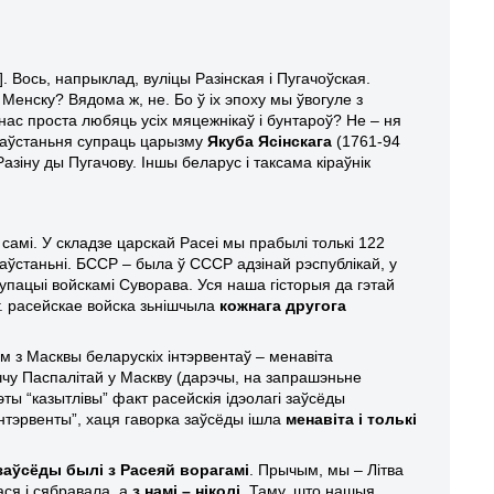
]. Вось, напрыклад, вуліцы Разінская і Пугачоўская.
Менску? Вядома ж, не. Бо ў іх эпоху мы ўвогуле з
нас проста любяць усіх мяцежнікаў і бунтароў? Не – ня
 паўстаньня супраць царызму
Якуба Ясінскага
(1761-94
азіну ды Пугачову. Іншы беларус і таксама кіраўнік
 самі. У складзе царскай Расеі мы прабылі толькі 122
паўстаньні. БССР – была ў СССР адзінай рэспублікай, у
купацыі войскамі Суворава. Уся наша гісторыя да гэтай
гг. расейскае войска зьнішчыла
кожнага другога
м з Масквы беларускіх інтэрвентаў – менавіта
Рэччу Паспалітай у Маскву (дарэчы, на запрашэньне
Гэты “казытлівы” факт расейскія ідэолагі заўсёды
 інтэрвенты”, хаця гаворка заўсёды ішла
менавіта і толькі
заўсёды былі з Расеяй ворагамі
. Прычым, мы – Літва
ася і сябравала, а
з намі – ніколі
. Таму, што нашыя