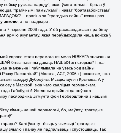
 войску рускага народу”, якое ўсяго толькі… брала ў
даюцца “трагічнымі памылкамі” і нават “братазабойствам”
 ПАРАДОКС! – правіна за “трагедыю вайны” кожны раз
шу зямлю
, а не наадварот.
на 7 чэрвеня 2008 года. У ёй распавядалася пра бітву
ьня армію акупантаў, якая пераўзыходзіла наша войска ў
.
 самой справе гэтая перамога ня мела НІЯКАГА значэньня
НАШАЙ бітвы павінны даваць НАШЫЯ ж гісторыкі? І, па-
нцкае значэньне і паўплывала на ўвесь ход вайны.
і Рэччу Паспалітай” (Масква, АСТ, 2006 г.) паказвае, што
ітамі гарадоў Дуброўны, Мсьціслаўля і Крычава. А ў
саюзу з Масквой, з-за чаго кааліцыя германскага
15 года Габсбургі й Ягелоны прыйшлі да поўнага
міру пасярэдніка Зігмунта фон Герберштэйна з нашымі
ітву лічыць нашай перамогай, бо, маўляў, трагедыя
ратоў”.
арады? Калі ўжо тут ёсьць у чымсьці “трагедыя
а нашу зямлю і пачаў яе падпальваць і спустошваць. Так