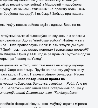
овай зь незьлічоных войнаў з Масковіяй – парублены
тым “цудоўным чынам нятленным” на працягу больш чым
 сяброўства народаў”. І як быць? Забыць пра нашага
дзельнічаў у нашых войнах адзін з адным. Вось жа як
мі літоўскімі палкамі сьпяшаўся на злучэньне з войскам
 мярзотнікамі. Аднак “літоўскае войска” Ягайлы – гэта
йла – гэта праваслаўны Вялікі князь Літоўскі ды рускі
ць? Зноў пасыпаць галаву попелам і выракацца продкаў?
та Вітаўта-Юрыя ў 1410 годзе разграмілі Тэўтонскі ордэн
ў мары пра “паход на Ўсход”…
ыякратыяй. – Рэд.]
, што там нават ня хочуць шукаць
ыі. Хаця яно ёсьць: Прусія на працягу доўгага часу
гэта каралі Прусіі. Паколькі сёньня Беларусь і Расея
я нібы набывае гістарычныя правы на
ыя правы набываюць беларусы-літвіны. – Рэд.]
. Але не –
ВКЛ Беларусь – што ніякія такія гістарычныя пошукі ў
рынцыпаў нашай Дактрыны, г.зв. “Калініградская
расейскія гісторыкі пішуць, што, маўляў, страты мірнага