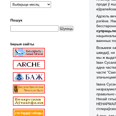
продкі ў я
еўрапейска
Адсюль веч
Пошук
рэгіёне. Н
бесстаронн
супрацьл
нацыянальны
ваенных пом
Іншыя сайты
Возьмем ха
шведаў, ня
мы ж выдат
Іван Сусані
адна частк
часткі “Са
злачынцам
Івана Суса
незразумела
правильно 
Няхай гэтыя
НЕНАРМАЛЬН
гітлераўскі
А вось для