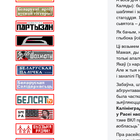
Каляды): б
шаблямі і 
стагоддзя.
сьвятога –
Як бачым, н
глыбока ўс
Ці возьмем 
Мамая, ды н
толькі апал
Якаў (з на
Але ж тыя н
і захапілі
Забаўна, ш
абгрунтава
была частка
зьяўляюцца
Калінінгр
у Расеі н
тэме ВКЛ 
вобласьць” 
Пра расейск