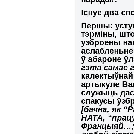
Існуе два сп
Першы:
усту
тэрміны
, шт
узброены на
аслабленьне
ў абароне ў
гэта самае г
калектыўнай 
артыкуле Ва
служыць дас
спакусы ўзб
[бачна, як “Р
НАТА, “прац
Францыяй…; 