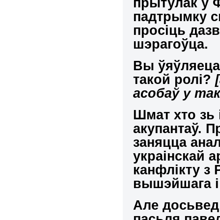
прытулак у 
падтрымку св
просіць дазв
шэрагоўца
.
Вы ўяўляеца 
такой ролі?
асобаў у так
Шмат хто зь 
акупантаў
. П
заняцца ана
украінскай а
канфлікту з 
вышэйшага і
Але досьвед 
пасьля павел