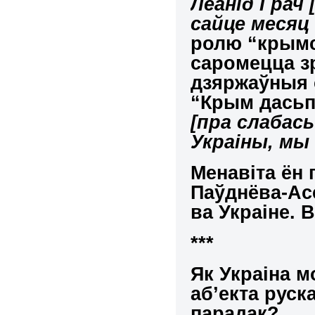
Леанід Грач
сайце месяц 
ролю “крымс
саромецца з
дзяржаўныя с
“Крым дасьп
[пра слабас
Украіны, мы 
Менавіта ён
Паўднёва-Ас
ва Украіне. 
***
Як Украіна м
аб’екта рус
парадак?