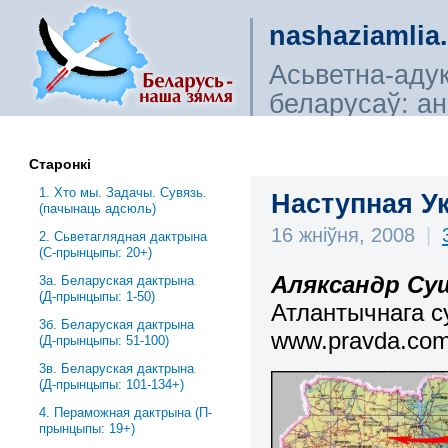
nashaziamlia
Асьветна-аду
беларусаў: ана
сьветагляды, і
Старонкі
1. Хто мы. Задачы. Сувязь.
Наступная У
(пачынаць адсюль)
16 жніўня, 2008
|
2. Сьветаглядная дактрына
(С-прынцыпы: 20+)
Аляксандр Су
3a. Беларуская дактрына
(Д-прынцыпы: 1-50)
Атлант
ычнага
с
3б. Беларуская дактрына
www
.
pravda
.
co
(Д-прынцыпы: 51-100)
3в. Беларуская дактрына
(Д-прынцыпы: 101-134+)
4. Пераможная дактрына (П-
прынцыпы: 19+)