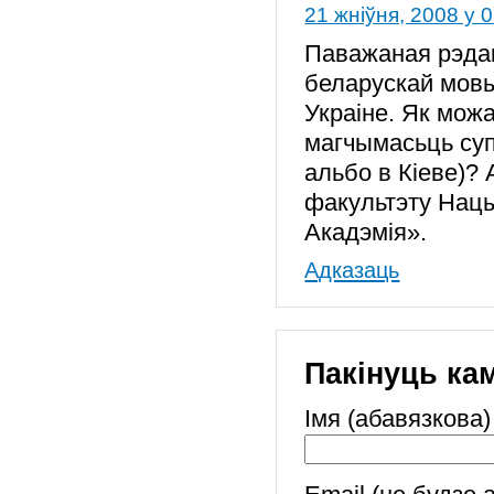
21 жніўня, 2008 у 
Паважаная рэдак
беларускай мовы
Украіне. Як мож
магчымасьць суп
альбо в Кіеве)? 
факультэту Нацы
Акадэмія».
Адказаць
Пакінуць ка
Імя (абавязкова)