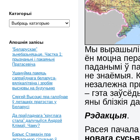
Катэгорыі
Апошнія запісы
Мы вырашылі 
“Беларускае”
зьнебазьняцьце. Частка 1:
ён моцна пер
прызнаньні і пакаяньні
паданымі ў п
Пратасевіча
не знаёмыя. 
Ушануйма памяць
сапраўднага беларуса-
незалежна пр
вялікалітвіна і зробім
высновы на будучыню
– гэта заўсёд
Сяргей Высоцкі пра галоўнае
яны блізкія д
ў леташніх пратэстах у
Беларусі
Рэдакцыя
.
Да праўладнага “круглага
стала” далучыўся Андрэй
Клімаў. Чаму?
Расея пачала 
Барыс Стамахін пра
новага сусьв
актуальную сітуацыю ў