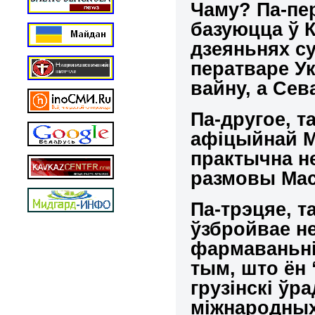
Чаму? Па-пер
базуюцца ў 
дзеяньнях су
ператваре Ук
вайну, а Се
Па-другое, 
афіцыйнай М
практычна н
размовы Маск
Па-трэцяе, т
ўзбройвае н
фармаваньн
тым, што ён
грузінскі ўра
міжнародных