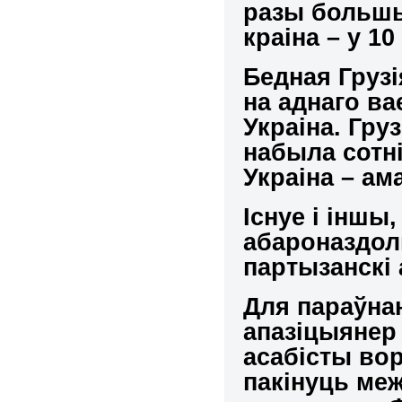
разы большы
краіна – у 1
Бедная Грузі
на аднаго в
Украіна. Гру
набыла сотні
Украіна – ам
Існуе і іншы
абароназдол
партызанскі 
Для параўнан
апазіцыянер
асабісты во
пакінуць ме