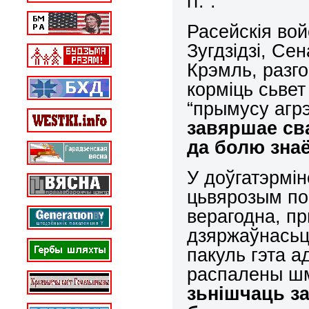
гг.”.
Расейскія войс
Зугдзідзі, Сен
Крэмль, разг
корміць сьве
“прымусу агрэ
завяршае св
да болю зна
У доўгатэрмі
цьвярозым пог
верагодна, п
дзяржаўнасьц
пакуль гэта а
распалены шм
зьнішчаць з