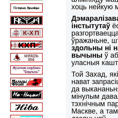
хоць нейкую м
Дэмаралізав
інстытутаў
ёс
разгортваецца
ўражаньне, 
здольны ні 
вычыны
ў аб
уласныя кашт
Той Захад, як
нават запрасі
да выкананьн
мінулым дава
тэхнічным пар
Маскве, а там