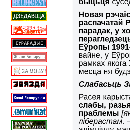
быцьця
сусед
Новая рэчаі
распачатай 
парадак, у х
перагледзец
Еўропы 1991-
вайне, у Еўро
рамках якога 
месца ня будз
Слабасьць З
Расея карыст
слабы, разь
праблемы
[я
ліберастам. –
алімпіяду ма