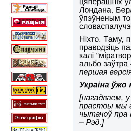
цяперашніх у
Лондана, Бер
ўпэўненым то
словаспалучэ
Ніхто. Таму, 
праводзіць па
калі “міратво
альбо заўтра 
першая версія
Украіна ўжо 
[нагадваем, 
прастоы мы а
чытачоў пра 
– Рэд.]