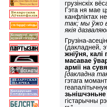
грузінскіх вёс
Гэта ня мае ц
канфліктах н
так; мы ўжо 
якія дазваляю
Грузіна-асеці
(дакладней, 
жніўня, калі
масавае ўва
арміі на су
[дакладна так
гэтага моман
геапалітычную
зьнішчэньне 
гістарычны рэ