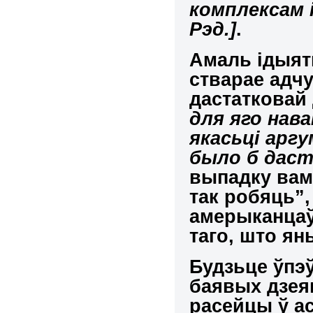
комплексам 
Рэд.]
.
Амаль ідыя
стварае адчу
дастатковай
для яго нава
якасьці арг
было б даст
выпадку вам
так робяць”,
амерыканцаў
таго, што я
Будзьце ўпэ
баявых дзея
расейцы ў ас