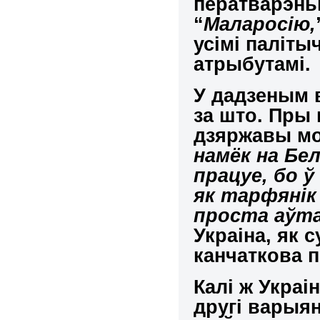
ператварэнь
“
Маларосію,
усімі паліты
атрыбутамі.
У дадзеным 
за што. Пры
дзяржавы м
намёк на Бе
працуе, бо ў
як тарфянік 
проста аўта
Украіна, як с
канчаткова п
Калі ж Украі
другі варыя