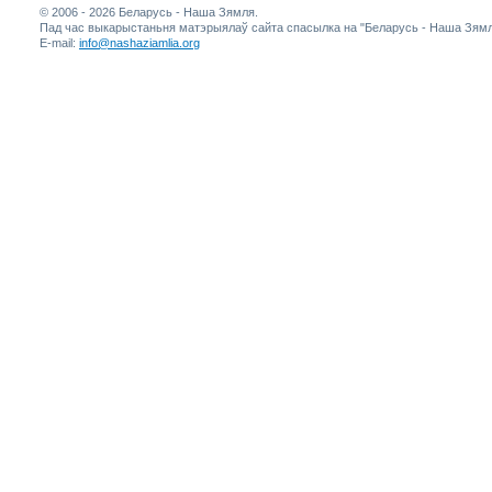
© 2006 - 2026 Беларусь - Наша Зямля.
Пад час выкарыстаньня матэрыялаў сайта спасылка на "Беларусь - Наша Зямл
E-mail:
info@nashaziamlia.org