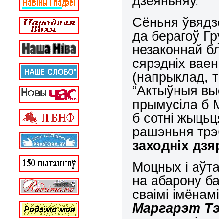
дзеяньняў.
Сёньня ўвядз
да берагоў Гр
незаконнай бл
сярэдніх вае
(напрыклад, т
“Актыўныя вы
прымусіла б 
б сотні жыцьц
рашэньня трэ
заходніх дз
Моцных і аўта
на абарону б
сваімі імёнамі
Маргарэт Т