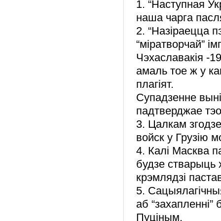
1. “Наступная Ук
наша чарга пасл
2. “Назіраецца 
“міратворчай” ім
Чэхаславакія -19
амаль тое ж у ка
плагіят.
Супадзенне выні
падтверджае тэ
3. Цалкам згодз
войск у Грузію 
4. Калі Масква п
будзе стварыць х
крэмлядзі пастав
5. Сацыялагічны
аб “захапленні” 
Пуціным.