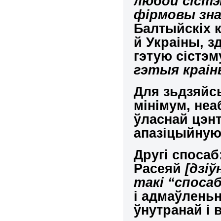
любой сістэ
фірмовы знак
Балтыйскіх к
й Украіны, з
гэтую сістэ
гэтыя краіны
Для зьдзяйсь
мінімум, не
ўласнай цэн
апазіцыйну
Другі спосаб
Расеяй
[дзіў
такі “спосаб
і адмаўленьн
ўнутранай і 