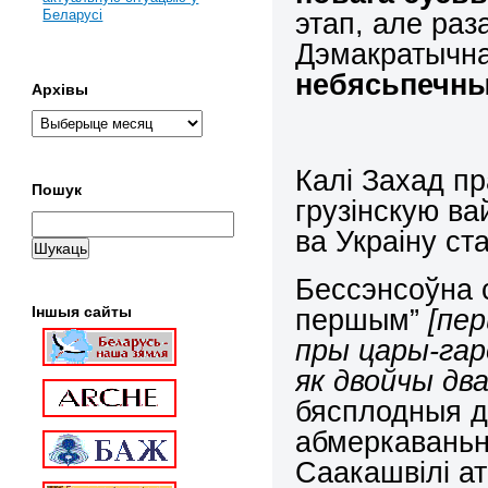
этап, але раз
Беларусі
Дэмакратычна
небясьпечны
Архівы
Калі Захад пр
Пошук
грузінскую ва
ва Украіну ст
Бессэнсоўна 
першым”
[пер
Іншыя сайты
пры цары-гаро
як двойчы два
бясплодныя ды
абмеркаваньн
Саакашвілі ат