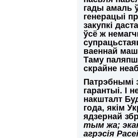
гады амаль ў
генерацыі п
закупкі даст
ўсё ж немаг
супрацьстая
ваеннай маш
Таму паляпш
скрайне неаб
Патрэбнымі 
гарантыі. І
н
накшталт Бу
года
, якім У
ядзернай зб
тым жа; эка
агрэсія Расе