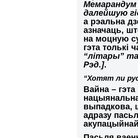
Мемарандум 
далейшую гі
а рэальна дз
азначаць, шт
на моцную су
гэта толькі 
“літары” т
Рэд.]
.
“Хотят ли ру
Вайна –
гэта
нацыянальна
выпадкова, 
адразу пась
акупацыйнай
Пасьля ваен