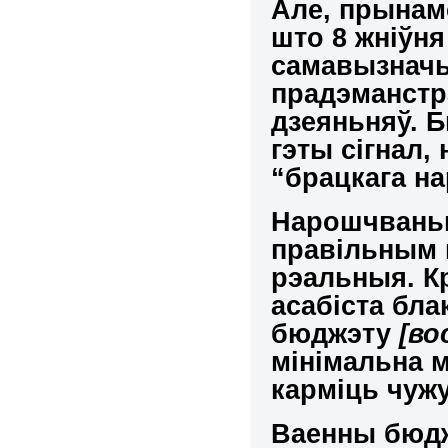
Але, прынам
што 8 жніўня
самавызначыў
прадэманстр
дзеяньняў. 
гэты сігнал,
“брацкага на
Нарошчваньн
правільным 
рэальныя. К
асабіста бла
бюджэту
[во
мінімальна 
карміць чуж
Ваенны бюдж