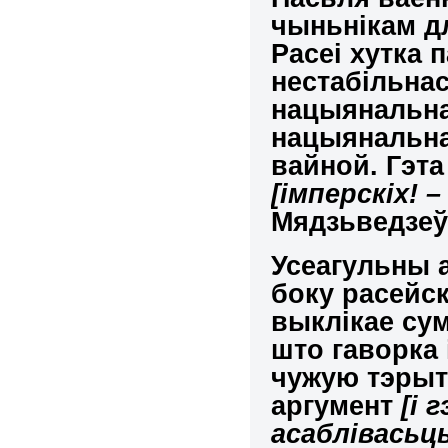
чыньнікам д
Расеі хутка
нестабільна
нацыянальна
нацыянальна
вайной. Гэта
[імперскіх! –
Мядзьведзеў –
Усеагульны а
боку расейск
выклікае су
што гаворка 
чужую тэры
аргумент
[і 
асаблівасьць