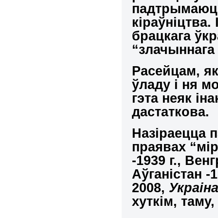
падтрымаюць
кіраўніцтва
.
брацкага ўкр
“злачыннага 
Расейцам, як
ўладу і ня м
гэта неяк ін
дастаткова
.
Назіраецца 
праявах “мі
-1939 г., Вен
Аўганістан -
2008,
Украіна
хуткім, таму,