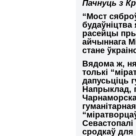
Пачнуць з К
“Мост сяброў
будаўніцтва 
расейцы пры
айчыннага Мі
стане
ўкраін
Вядома ж, ня
толькі “міра
дапусьціць 
Напрыклад, 
Чарнаморскаг
гуманітарная
“міратворцаў
Севастопалі 
сродкаў для 