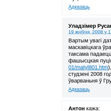
Адказаць
Уладзімер Руса
19 жніўня, 2008 у 
Вартым увагі да
маскавіцкага ўр
таксама падаецц
фашысцкая пуцін
01/matyl801.htm
)
студзені 2008 го
ўварваньня ў Гру
Адказаць
Антон
кажа: