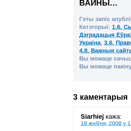
ВАЙНЫ…
Гэты запіс апублі
Катэгорыі:
1.6. С
Дэградацыя Еўра
Украіна
,
3.6. Пра
4.8. Важныя сайт
Вы можаце сачыц
Вы можаце пакіну
3 каментарыя
Siarhiej
кажа:
18 жніўня, 2008 у 