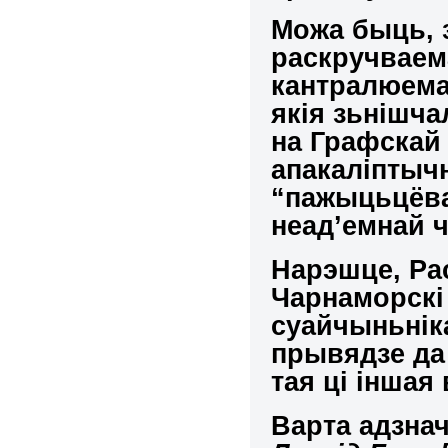
Можа быць, 
раскручваема
кантралюема
якія зьнішча
на Графскай 
апакаліптыч
“пажыцьцёва
неад’емнай ч
Нарэшце, Ра
Чарнаморскі
суайчыньнік
прывядзе да
тая ці іншая
Варта адзнач