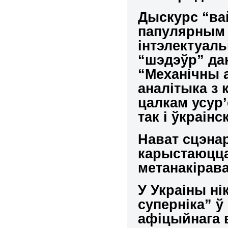
Дыскурс “вай
папулярным 
інтэлектуаль
“шэдэўр” да
“Механічны 
аналітыка з 
цалкам усур’
так і ўкраінс
Нават сцэнар
карыстаюцца
метанакірав
У Украіны ні
суперніка” ў
афіцыйнага в