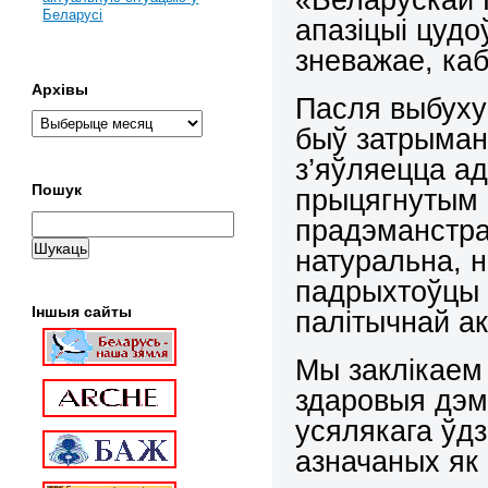
Беларусі
апазіцыі цудо
зневажае, ка
Архівы
Пасля выбуху 
быў затрыман
з’яўляецца а
Пошук
прыцягнутым 
прадэманстра
натуральна, н
падрыхтоўцы 
Іншыя сайты
палітычнай ак
Мы заклікаем
здаровыя дэм
усялякага ўд
азначаных як