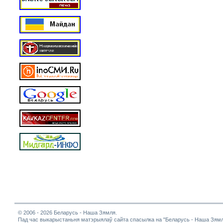
© 2006 - 2026 Беларусь - Наша Зямля.
Пад час выкарыстаньня матэрыялаў сайта спасылка на "Беларусь - Наша Зямл