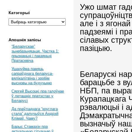
Ужо шмат гад
Катэгорыі
супрацоўніцт
але і з ягонай
падзеямі і пр
сілавых стру
Апошнія запісы
пазіцыю.
“Беларускае”
зьнебазьняцьце. Частка 1:
прызнаньні і пакаяньні
Пратасевіча
Ушануйма памяць
Беларускі на
сапраўднага беларуса-
вялікалітвіна і зробім
барацьбе з в
высновы на будучыню
НБП, па выра
Сяргей Высоцкі пра галоўнае
ў леташніх пратэстах у
Курапацкага 
Беларусі
рэвалюцыі і 
Да праўладнага “круглага
Дэмакратычна
стала” далучыўся Андрэй
Клімаў. Чаму?
вызначыў наш
Барыс Стамахін пра
«Беларускай 
актуальную сітуацыю ў