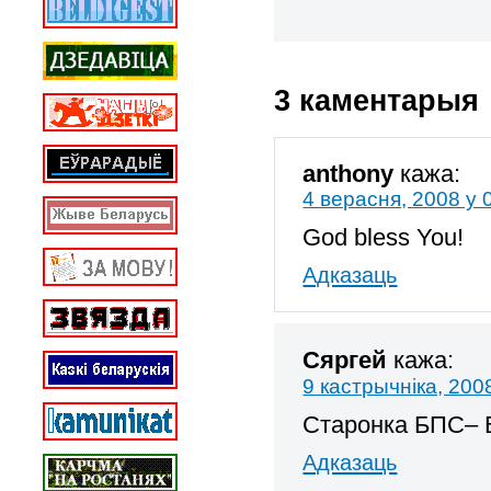
3 каментарыя
anthony
кажа:
4 верасня, 2008 у 
God bless You!
Адказаць
Сяргей
кажа:
9 кастрычніка, 200
Старонка БПС– B
Адказаць