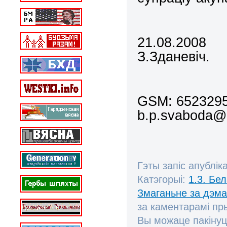
21.08.2008
З.Зданевіч.
GSM: 6523
b.p.svaboda@
Гэты запіс апублік
Катэгорыі:
1.3. Бе
Змаганьне за дэм
за каментарамі п
Вы можаце пакінуц