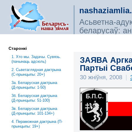
nashaziamlia
Асьветна-аду
беларусаў: ана
сьветагляды, і
Старонкі
1. Хто мы. Задачы. Сувязь.
ЗАЯВА Аргка
(пачынаць адсюль)
Партыі Сва
2. Сьветаглядная дактрына
(С-прынцыпы: 20+)
30 жніўня, 2008
|
3a. Беларуская дактрына
(Д-прынцыпы: 1-50)
3б. Беларуская дактрына
(Д-прынцыпы: 51-100)
3в. Беларуская дактрына
(Д-прынцыпы: 101-134+)
4. Пераможная дактрына (П-
прынцыпы: 19+)