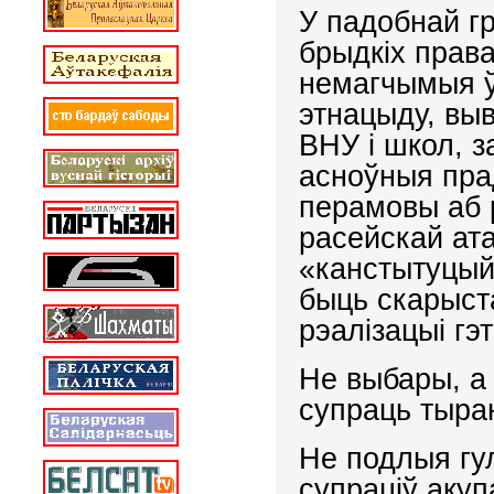
У падобнай г
брыдкіх прав
немагчымыя ў
этнацыду, выв
ВНУ і школ, з
асноўныя пра
перамовы аб 
расейскай ата
«канстытуцый
быць скарыст
рэалізацыі г
Не выбары, а
супраць тыран
Не подлыя гул
супраціў акуп