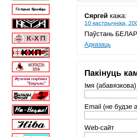
Сяргей
кажа:
10 кастрычніка, 20
Паўстань БЕЛАР
Адказаць
Пакінуць ка
Імя (абавязкова)
Email (не будзе 
Web-cайт