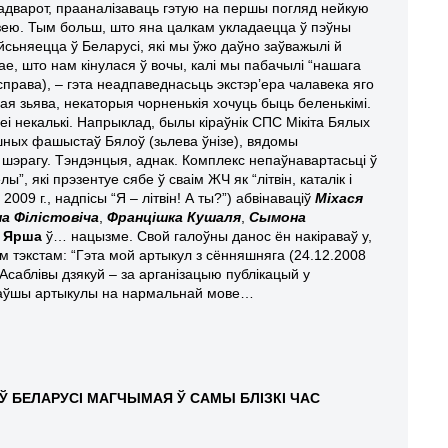
аадварот, прааналізаваць гэтую на першы погляд нейкую
ею. Тым больш, што яна цалкам укладаецца ў пэўны
яйсьняецца ў Беларусі, які мы ўжо даўно заўважылі й
е, што нам кінулася ў вочы, калі мы пабачылі “нашага
справа), – гэта неадпаведнасьць экстэр’ера чалавека яго
вая зьява, некаторыя чорненькія хочуць быць беленькімі.
асеі некалькі. Напрыклад, былы кіраўнік СПС Мікіта Бялых
І-шных фашыстаў Бялоў (зьлева ўнізе), вядомы
а шэрагу. Тэндэнцыя, аднак. Комплекс непаўнавартасьці ў
”, які прэзентуе сябе ў сваім ЖЧ як “літвін, каталік і
 2009 г., надпісы “Я – літвін! А ты?”) абвінаваціў
Міхася
а Філістовіча
,
Францішка Кушаля
,
Сымона
я Ярша
ў… нацызме. Свой галоўны данос ён накіраваў у,
ым тэкстам: “Гэта мой артыкул з сённяшняга (24.12.2008
 Асаблівы дзякуй – за арганізацыю публікацый у
адаўшы артыкулы на нармальнай мове…
Ў БЕЛАРУСІ МАГЧЫМАЯ Ў САМЫ БЛІЗКІ ЧАС