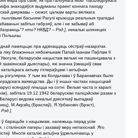
я міфа пра сабе, як пра галоўнага нібы “пасьлядоўнага
а міфа знаходзіўся выдуманы праект коннага паходу
ускай дзяржавы – сюжэт, цалкам варты вялікага
за пыхлівымі басьнямі Рагулі крыюцца реальныя трагедыі
баваньні забітых габрэяў, але і не забываў аб
адазраюць”? хто? НКВД? – Рэд.]
, некалькі шляхецкіх
 і Польшчы
.
роднай памяцьцю пра адзінаццаць сёстраў-назарэтак.
 да ліку блажэнных нябожчыкам Папай Іаанам Паўлам ІІ
 Увогуле, беларускім нацыстам вельмі не пашанцавала з
заакіянскай дыяспары), які значна ўзмацніў свае
каталіцкага актыву гітлераўцамі і актыўная
ць рэгулярна. У тым жа Колдычава і ў Баранавічах было
аградскага ваяводства. Ды і ў іншых частках нацысцкай
русі ксяндзоў лічыцца на сотні. Вельмі часта іх каралі
), забітага 19.12.1942 беларускімі паліцэйскімі разам з
 Беларусі вядома некалькі дзясяткаў выпадкаў
ец), М.Акрэйц (Браслаў), Я.Урбановіч (Брэст),
 Рэд.]
.
ьці ў барацьбе з нацызмам, належыць перад усім
, і сталінскія лагеры і захаваў веру непахіснай. Яго
істаў. Многія каталікі актыўна ўдзельнічаюць у