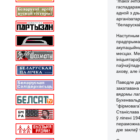
“такіх інт
гаспадарам
адной з дз
арганізатар
“беларускай
Наступным п
прадпрымал
акупацыйны
месцах. Ме
ініцыятара
паўнаўладны
ахову, але
Паводле да
закатавана
вядомы лаг
Бухенвальда
“фірмовага”
Станіслава 
ў ліпені 19
пераможнаг
дзе заклаў