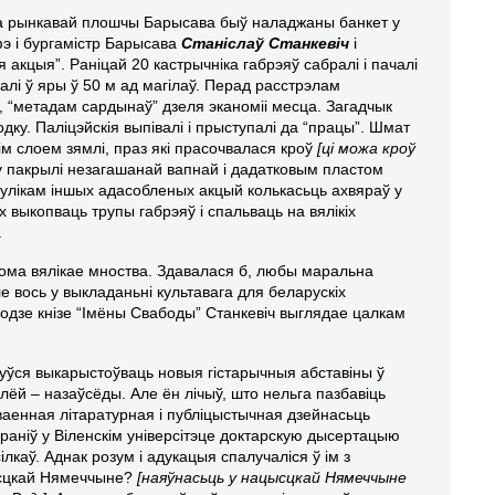
 на рынкавай плошчы Барысава быў наладжаны банкет у
э і бургамістр Барысава
Станіслаў Станкевіч
і
 акцыя”. Раніцай 20 кастрычніка габрэяў сабралі і пачалі
алі ў яры ў 50 м ад магілаў. Перад расстрэлам
ча, “метадам сардынаў” дзеля эканоміі месца. Загадчык
ку. Паліцэйскія выпівалі і прыступалі да “працы”. Шмат
м слоем зямлі, праз які прасочвалася кроў
[ці можа кроў
лу пакрылі незагашанай вапнай і дадатковым пластом
, з улікам іншых адасобленых акцый колькасьць ахвяраў у
 выкопваць трупы габрэяў і спальваць на вялікіх
.
вядома вялікае мноства. Здавалася б, любы маральна
ле вось у выкладаньні культавага для беларускіх
годзе кнізе “Імёны Свабоды” Станкевіч выглядае цалкам
кнуўся выкарыстоўваць новыя гістарычныя абставіны ў
лёй – назаўсёды. Але ён лічыў, што нельга пазбавіць
яваенная літаратурная і публіцыстычная дзейнасьць
араніў у Віленскім універсітэце доктарскую дысертацыю
каў. Аднак розум і адукацыя спалучаліся ў ім з
цысцкай Нямеччыне?
[наяўнасьць у нацысцкай Нямеччыне