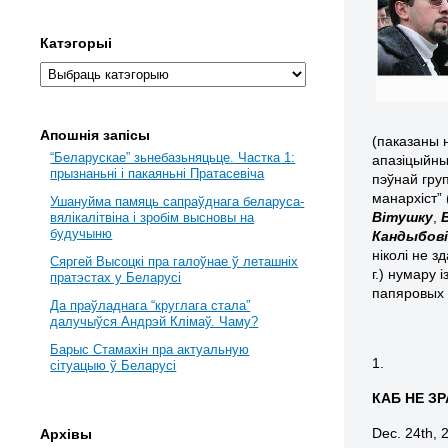
Катэгорыі
Апошнія запісы
(паказаны 
“Беларускае” зьнебазьняцьце. Частка 1:
апазіцыйны 
прызнаньні і пакаяньні Пратасевіча
пэўнай груп
манархіст” 
Ушануйма памяць сапраўднага беларуса-
Вітушку
,
вялікалітвіна і зробім высновы на
будучыню
Кандыбові
ніколі не з
Сяргей Высоцкі пра галоўнае ў леташніх
г.) нумару 
пратэстах у Беларусі
папяровых 
Да праўладнага “круглага стала”
далучыўся Андрэй Клімаў. Чаму?
Барыс Стамахін пра актуальную
1.
сітуацыю ў Беларусі
КАБ НЕ З
Dec. 24th, 
Архівы