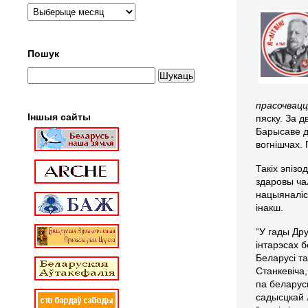
Пошук
прасочвацц
Іншыя сайты
пяску. За д
Барысаве д
вогнішчах.
Такіх эпіз
здаровы чал
нацыяналіс
інакш.
“У гады Др
інтарэсах 
Беларусі т
Станкевіча,
па беларус
садысцкай 