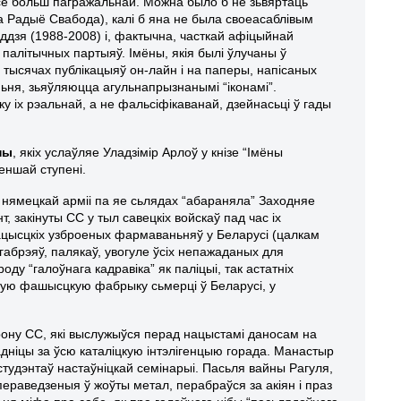
ўсё больш пагражальнай. Можна было б не зьвяртаць
. на Радыё Свабода), калі б яна не была своеасаблівым
ддзя (1988-2008) і, фактычна, часткай афіцыйнай
 палітычных партыяў. Імёны, якія былі ўлучаны ў
а тысячах публікацыяў он-лайн і на паперы, напісаных
ёньня, зьяўляюцца агульнапрызнанымі “іконамі”.
у іх рэальнай, а не фальсіфікаванай, дзейнасьці ў гады
ны
, якіх услаўляе Уладзімір Арлоў у кнізе “Імёны
еншай ступені.
і нямецкай арміі па яе сьлядах “абараняла” Заходняе
, закінуты СС у тыл савецкіх войскаў пад час іх
нацысцкіх узброеных фармаваньняў у Беларусі (цалкам
 габрэяў, палякаў, увогуле ўсіх непажаданых для
ду “галоўнага кадравіка” як паліцыі, так астатніх
оўную фашысцкую фабрыку сьмерці ў Беларусі, у
дрону СС, які выслужыўся перад нацыстамі даносам на
адніцы за ўсю каталіцкую інтэлігенцыю горада. Манастыр
тудэнтаў настаўніцкай семінарыі. Пасьля вайны Рагуля,
 пераведзеныя ў жоўты метал, перабраўся за акіян і праз