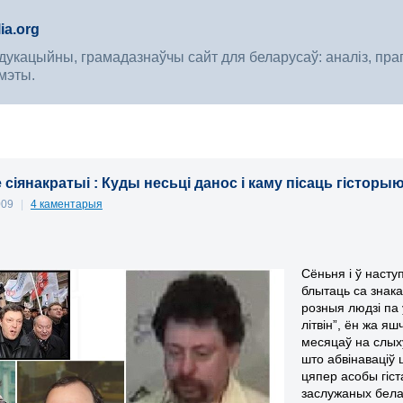
ia.org
укацыйны, грамадазнаўчы сайт для беларусаў: аналіз, прагноз
мэты.
сіянакратыі : Куды несьці данос і каму пісаць гісторыю (
009
|
4 каментарыя
Сёньня і ў насту
блытаць са знак
розныя людзі па 
літвін”, ён жа яш
месяцаў на слыху
што абвінаваціў
цяпер асобы гіст
заслужаных бел