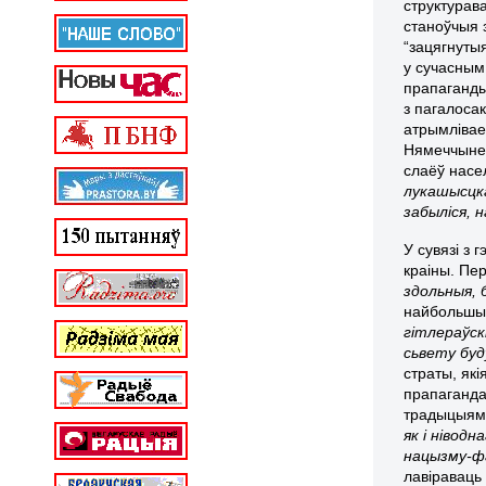
структурав
станоўчыя 
“зацягнутыя
у сучасным
прапаганды
з пагалоса
атрымлівае
Нямеччыне 
слаёў насе
лукашысцка
забыліся, 
У сувязі з
краіны. Пе
здольныя, 
найбольшыя
гітлераўск
сьвету буд
страты, як
прапаганда
традыцыямі
як і ніводн
нацызму-фа
лавіраваць 