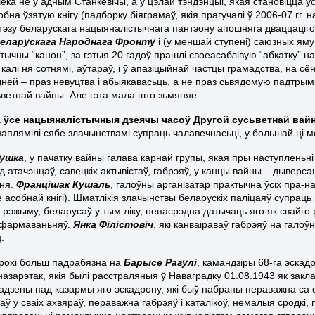
ёка не ў адным Станкевічы, а ў цэлай тэндэнцыі, якая становіцца 
обна ўзятую кнігу (падборку біяграмаў, якія прагучалі ў 2006-07 гг
нтэзу беларускага нацыяналістычнага пантэону апошняга дваццаціго
еларускага Народнага Фронту
і (у меншай ступені) саюзных яму
тычны “канон”, за гэтыя 20 гадоў прашлі своеасаблівую “абкатку” н
 калі ня сотнямі, аўтараў, і ў апазіцыйнай частцы грамадства, на с
ней – праз невуцтва і абыякавасьць, а не праз сьвядомую падтрымк
ьветнай вайны. Але гэта мала што зьмяняе.
 ўсе нацыяналістычныя дзеячы часоў Другой сусьветнай вай
заплямілі сябе злачынствамі супраць чалавечнасьці, у большай ці м
тушка
, у пачатку вайны галава карнай групы, якая пры наступленьн
 атачэнцаў, савецкіх актывістаў, габрэяў, у канцы вайны – дыверсант
ьня.
Францішак Кушаль
, галоўны арганізатар практычна ўсіх пра-
 асобнай кнігі). Шматлікія злачынствы беларускіх паліцаяў супраць
рэжыму, беларусаў у тым ліку, непасрэдна датычаць яго як свайго ро
 фармаваньняў.
Янка Філістовіч
, які канваіраваў габрэяў на гал
.
рохі больш падрабязна на
Барысе Рагулі
, камандзіры 68-га эска
назарэтак, якія былі расстраляныя ў Наваградку 01.08.1943 як закл
адзены пад казармы яго эскадрону, які быў набраны пераважна са с
аў у сваіх ахвяраў, пераважна габрэяў і каталікоў, немалыя сродкі,