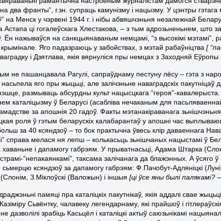
вяраваньні рамантычна настроеным журналістам дамогся стварэньн
на два франты”, г.зн. супраць камунізму і нацызму. У цэнтры гэтаг
ў” на Менск у чэрвені 1944 г. і нібы абвяшчэньня незалежнай Белар
а Астапа ці гогалеўскага Хлестакова, – з тым адрозьненьнем, што 
. Ён нажываўся на санкцыянаваным немцамі, “з высокімі мэтамі”, ра
крымінале. Яго падазраюць у забойствах, з мэтай рабаўніцтва
[ “п
аваградку і Дзятлава, якія вярнуліся пры немцах з Заходняй Еўропы
 чым не пашанцавала Рагулі, сапраўднаму пестуну лёсу – гэта з на
 насьпела яго пры жыцьці, але залічэньне наваградскіх пакутніцаў
рэшце, размываць абсурдны культ нацысцкага “героя”-кавалерыста.
ем каталіцызму ў Беларусі (асабліва нечаканым для пасьляваеннай 
рамадстве за апошнія 20 гадоў. Факты мэтанакіраванага зьнішчэньня 
цкая роля ў гэтым беларускіх калабарантаў у апошні час выплываю
больш за 40 ксяндзоў – то бок практычна ўвесь клір даваеннага Нав
і” справа мелася ня лепш – колькасьць зьнішчаных нацыстамі ў Бела
хаваньне і дапамогу габрэям. У прыватнасьці, Адама Штарка (Слонім
страмі-“непакаянкамі”, таксама залічанага да блажэнных. А ўсяго ў
 сьмерцю ксяндзоў за дапамогу габрэям: Ф.Пачобут-Адляніцкі (Лунін
 (Слонім, З.Міклоўскі (Валожын) і іншыя
[ці ўсе яны былі палякамі? –
драджэньні памяці пра каталіцкіх пакутнікаў, якія аддалі свае жыц
азіміру Сьвёнтку, чалавеку легендарнаму, які прайшоў і гітлераўскія
не дазволілі зрабіць Касьцёл і каталіцкі актыў саюзьнікамі нацыянал