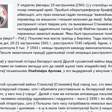
У нядзелю ўвечары 19 кастрычніка [1941 г.] у сталоўцы
гонар нямецкай арміі. Прыбылі оберштурмфюрэр Крафф
абвясьцілі, што праз некалькі гадзін пачнецца “важнейшая
перавозіць на машынах і пешымі калонамі да ямаў. Зьбір
распраналі і клалі тварам уніз, па выказваньні Станкеві
гаспадаркай аддзяленьня паліцыі Іосіф Майтак прывез вод
параненых закапалі жывымі. Ямы былі прысыпаныя тонкі
а ўверх? – Рэд.]
. Плынямі яна магла трапіць у Берэзіну. Тады магі
ва дні, 20-21 кастрычніка 1941 г., расстралялі 7245 габрэяў. Аднак
асягнула 9 тыс. У 1943 г. немцы прымусілі каманду ваеннапалонных
 Пасьля заканчэньня працаў удзельнікаў гэтай аперацыі расстралялі
одаў у трагічнай гісторыі Беларусі часоў Другой сусьветнай вайны 
авек не павінен вагацца што да сваёй ацэнкі такіх зладзействаў. А
таў пісьменьніка
Уладзіміра Арлова
, у яго выдадзенай у мінулым 
угой сусьветнай вайны Станіслаў [Станкевіч] быў сярод тых, хто ім
беларускай справы, што і абумовіла расставаньне зь беларускай зям
аго, у каго яна ў сэрцы”. Далей з тым жа патасам апісваецца пасьл
 чалавека напраўду адукаванага і недурнога – яшчэ ў 1936 г. ён аб
кай літаратуры, што ў Польшчы таго часу патрабавала немалых высіл
лютасьцю і цынізмам – а ці ж мала такіх інтэлектуалаў было ў на