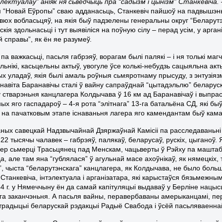
электуалаў” аніяк ня сьведчыць пра “садызм і цынізм” Станкевіча. 
 “Новай Еўропы” сваю адданасьць, Станкевіч пайшоў на падвышэньн
ьвюх вобласьцяў, на якія быў падзелены генеральны округ “Беларутэ
скія здольнасьці і тут выявіліся на поўную сілу – перад усім, у арг
 справы”, як ён яе разумеў.
а важкасьці, пасьля габрэяў, ворагам былі палякі – і ня толькі магч
ьнікі, касьцельны актыў, увогуле ўсе колькі-небудзь сацыяльна ак
х уладаў, якія былі амаль роўныя сьмяротнаму прысуду, з энтузіяз
навіта Баранавічы сталі ў вайну сапраўднай “цытадэльлю” беларуск
ў стварэньня канцлагера Колдычава ў 16 км ад Баранавічаў і выпра
х яго гаспадароў – 4-я рота “элітнага” 13-га батальёна СД, які бы
 і на пачатковым этапе існаваньня лагера яго камендантам быў кам
ных савецкай Надзвычайнай Дзяржаўнай Камісіі па расследаваньні з
 22 тысячы чалавек – габрэяў, палякаў, беларусаў, рускіх, цыганоў
ер сьмерці Трасьцянец пад Менскам, чацьверты ў Рэйху па маштаба
, але там яна “гублялася” ў агульнай масе ахоўнікаў, як нямецкіх, т
, чыста “беларутэнскага” канцлагера, як Колдычава, не было больш 
Станкевіча, інтэлектуала і арганізатара, які карыстаўся бязьмежны
44 г. у Нямеччыну ён да самай капітуляцыі выдаваў у Берліне нацысц
а заканчэньня. А пасьля вайны, перавербаваны амерыканцамі, пераб
 традыцыі беларускай рэдакцыі Радыё Свабода і ўсёй пасьляваенна