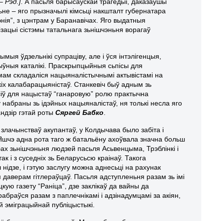
– Рэд.]
. А пасьля барысаўскай трагедыі, даказаўшы
е – яго прызначылі кімсьці накшталт губернатара
нія”, з цэнтрам у Баранавічах. Яго выдатныя
анізацыі сістэмы татальнага зьнішчэньня ворагаў
ымыя ўдзельнікі супраціву, але і ўся інтэлігенцыя,
тыўныя каталікі. Праскрыпцыйныя сьпісы для
мам складаліся нацыяналістычнымі актывістамі на
іх калабарацыяністаў. Станкевіч быў адным зь
сіў для нацыстаў “ганаровую” ролю практычна
ў набраны зь ідэйных нацыяналістаў, ня толькі несла яго
андзір гэтай роты
Сяргей Бабко
.
лачынстваў акупантаў, у Колдычава было забіта і
. Яшчэ адна рота таго ж батальёну ахоўвала значна больш
х зьнішчэньня людзей пасьля Асьвенцыма, Трэблінкі і
ак і з суседніх зь Беларусьсю краінаў. Такога
нідзе, і гэтую заслугу можна аднесьці на рахунак
м даверам гітлераўцаў. Пасьля адступленьня разам зь імі
кую газету “Раніца”, дзе заклікаў да вайны да
раўся разам з паплечнікамі і адзінадумцамі за акіян,
й эміграцыйнай публіцыстыкі.