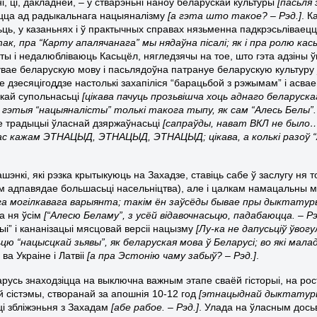
і, ці, дакладней, – у стварэньні наноў беларускай культуры
[пасьля 
цца ад радыкальнага нацыяналізму
[а гэта што такое? – Рэд.]
. К
ць, у казаньнях і ў практычных справах нязьменна падкрэсьліваецц
так, пра “Карту апалячанага” мы нядаўна пісалі; як і пра ролю кась
ты і недалюбліваюць Касьцёл, нягледзячы на тое, што гэта адзіны ўп
вае беларускую мову і пасьлядоўна патрануе беларускую культур
е дзесяцігоддзе настолькі захапіліся “барацьбой з рэжымам” і асва
кай супольнасьці
[цікава пачуць прозьвішча хоць аднаго беларуск
ё гэтыя “нацыяналісты” толькі такога тыпу, як сам “Алесь Белы”. 
е традыцыі ўласнай дзяржаўнасьці
[сапраўды, нават ВКЛ не было…
ас кажам ЭТНАЦЫД, ЭТНАЦЫД, ЭТНАЦЫД; цікава, а колькі разоў “
энкі, які рэзка крытыкуюць на Захадзе, ставіць сабе ў заслугу ня 
м адпавядае большасьці насельніцтва), але і цалкам намацальны м
а могілкавага варыянта; такім ён заўсёды бывае пры дыктатуры
а ня ўсім
[“Алесю Беламу”, з усёй відавочнасьцю, падабаюцца. – Рэ
ыі” і кананізацыі мясцовай версіі нацызму
[Лу-ка не дапусьціў ўвог
цю “нацысцкай зьявы”, як беларуская мова ў Беларусі; во які малад
ва Украіне і Латвіі
[а пра Эстонію чаму забыў? – Рэд.]
.
русь знаходзіцца на выключна важным этапе сваёй гісторыі, на р
й сістэмы, створанай за апошнія 10-12 год
[этнацыднай дыктатуры ў
і збліжэньня з Захадам
[абе рабое. – Рэд.]
. Улада на ўласным дось