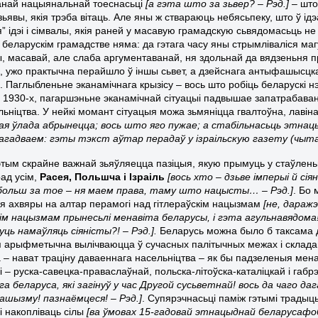
анай нацыянальнай тоеснасьці
[а гэта што за зьвер? – Рэд.]
– што
зьявы, якія трэба вітаць. Але яны ж ствараюць небясьпеку, што ў і
” ідэі і сімвалы, якія раней у масавую грамадскую сьвядомасьць не
 беларускім грамадстве няма: да гэтага часу яны стрымліваліся м
, масавай, але слаба аргументаванай, ня здольнай да вядзеньня п
к, ужо практычна перайшло ў іншы сьвет, а дзейснага антыфашысцк
. Паглыбленьне эканамічнага крызісу – вось што робіць беларускі н
1930-х, пагаршэньне эканамічнай сітуацыі падвышае запатрабаван
льніцтва. У нейкі момант сітуацыя можа зьмяніцца гвалтоўна, лаві
я ўлада абрынецца; вось што яго пужае; а стабільнасьць этнац
нагадваем: гэты тэкст аўтар перадаў у ізраільскую газету (чытай
 гэтым скрайне важнай зьяўляецца пазіцыя, якую прымуць у стаўлен
рад усім,
Расея, Польшча і Ізраіль
[вось хто – дзьве імперыі й сі
больш за тое – ня маем права, таму што нацысты… – Рэд.]
. Бо 
 ахвяры на алтар перамогі над гітлераўскім нацызмам
[не, дараж
ім нацызмам прынесьлі менавіта беларусы, і гэта агульнавядома!
уць намаўляць сіяністы?! – Рэд.].
Беларусь можна было б таксама да
ія арыфметычна вылічваюцца ў сучасных палітычных межах і склад
 – нават траціну даваеннага насельніцтва – як бы падзеленыя менав
 – руска-савецка-праваслаўнай, польска-літоўска-каталіцкай і габ
ага беларуса, які загінуў у час Другой сусьветнай! вось да чаго да
шызму! пазнаёмцеся! – Рэд.]
. Супярэчнасьці паміж гэтымі традыц
і накопліваць сілы
[ва ўмовах 15-гадовай этнацыднай беларусафо