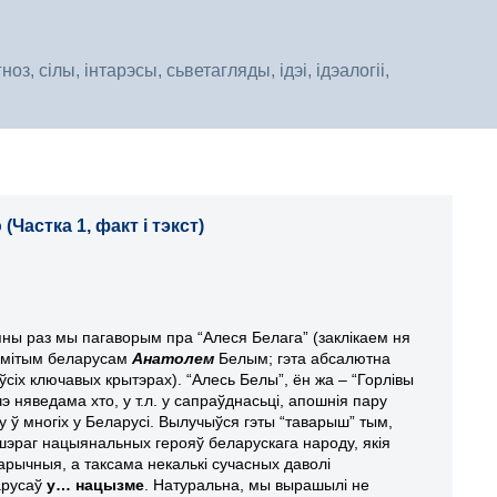
, сілы, інтарэсы, сьветагляды, ідэі, ідэалогіі,
Частка 1, факт і тэкст)
пны раз мы пагаворым пра “Алеся Белага” (заклікаем ня
амітым беларусам
Анатолем
Белым; гэта абсалютна
ўсіх ключавых крытэрах). “Алесь Белы”, ён жа – “Горлівы
чэ няведама хто, у т.л. у сапраўднасьці, апошнія пару
 ў многіх у Беларусі. Вылучыўся гэты “таварыш” тым,
 шэраг нацыянальных герояў беларускага народу, якія
арычныя, а таксама некалькі сучасных даволі
арусаў
у… нацызме
. Натуральна, мы вырашылі не