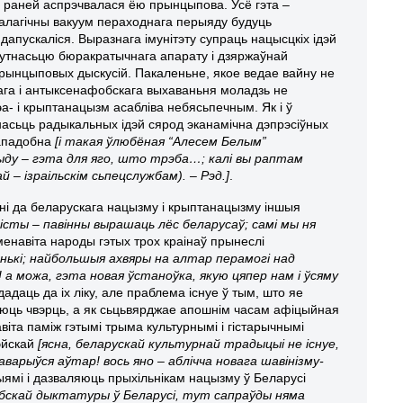
 раней аспрэчвалася ёю прынцыпова. Усё гэта –
дэалагічны вакуум пераходнага перыяду будуць
 дапускаліся. Выразнага імунітэту супраць нацысцкіх ідэй
агутнасьцю бюракратычнага апарату і дзяржаўнай
рынцыповых дыскусій. Пакаленьне, якое ведае вайну не
ага і антыксенафобскага выхаваньня моладзь не
эа- і крыптанацызм асабліва небясьпечным. Як і ў
асьць радыкальных ідэй сярод эканамічна дэпрэсіўных
нападобна
[і такая ўлюбёная “Алесем Белым”
ыду – гэта для яго, што трэба…; калі вы раптам
 – ізраільскім сьпецслужбам). – Рэд.]
.
ьні да беларускага нацызму і крыптанацызму іншыя
яністы – павінны вырашаць лёс беларусаў; самі мы ня
менавіта народы гэтых трох краінаў прынеслі
энькі; найбольшыя ахвяры на алтар перамогі над
 а можа, гэта новая ўстаноўка, якую цяпер нам і ўсяму
даць да іх ліку, але праблема існуе ў тым, што яе
аюць чвэрць, а як сьцьвярджае апошнім часам афіцыйная
іта паміж гэтымі трыма культурнымі і гістарычнымі
рэйскай
[ясна, беларускай культурнай традыцыі не існуе,
гаварыўся аўтар! вось яно – аблічча новага шавінізму-
ыямі і дазваляюць прыхільнікам нацызму ў Беларусі
бскай дыктатуры ў Беларусі, тут сапраўды няма