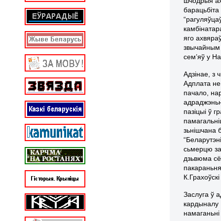
шчодрыя ах
барацьбіта 
“рагуляўца
камбінатар
яго ахвяраў
звычайным 
сем’яў у Н
Адзінае, з
Адплата не
пачало, на
адраджэньн
пазіцыі ў г
памагальні
зьнішчана 
“Беларутэні
сьмерцю за 
дзьвюма сё
пакараньня
К.Грахоўскі
Заслуга ў а
кардыналу К
намаганьні 