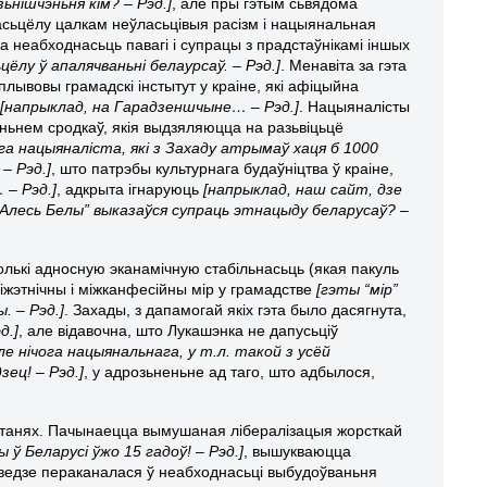
зьнішчэньня кім? – Рэд.]
, але пры гэтым сьвядома
асьцёлу цалкам неўласьцівыя расізм і нацыянальная
а неабходнасьць павагі і супрацы з прадстаўнікамі іншых
цёлу ў апалячваньні белаурсаў. – Рэд.]
. Менавіта за гэта
лывовы грамадскі інстытут у краіне, які афіцыйна
у
[напрыклад, на Гарадзеншчыне… – Рэд.]
. Нацыяналісты
еньнем сродкаў, якія выдзяляюцца на разьвіцьцё
ага нацыяналіста, які з Захаду атрымаў хаця б 1000
– Рэд.]
, што патрэбы культурнага будаўніцтва ў краіне,
 – Рэд.]
, адкрыта ігнаруюць
[напрыклад, наш сайт, дзе
Алесь Белы” выказаўся супраць этнацыду беларусаў? –
толькі адносную эканамічную стабільнасьць (якая пакуль
іжэтнічны і міжканфесійны мір у грамадстве
[гэты “мір”
. – Рэд.]
. Захады, з дапамогай якіх гэта было дасягнута,
д.]
, але відавочна, што Лукашэнка не дапусьціў
уле нічога нацыянальнага, у т.л. такой з усёй
зец! – Рэд.]
, у адрозьненьне ад таго, што адбылося,
останях. Пачынаецца вымушаная лібералізацыя жорсткай
 Беларусі ўжо 15 гадоў! – Рэд.]
, вышукваюцца
ведзе пераканалася ў неабходнасьці выбудоўваньня