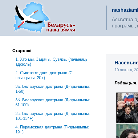
nashaziaml
Асьветна-ад
праграмы, 
Старонкі
1. Хто мы. Задачы. Сувязь. (пачынаць
Насеньне 
адсюль)
10 лютага, 2
2. Сьветаглядная дактрына (С-
прынцыпы: 20+)
Рэдакцыя
.
3a. Беларуская дактрына (Д-прынцыпы:
1-50)
3б. Беларуская дактрына (Д-прынцыпы:
51-100)
3в. Беларуская дактрына (Д-прынцыпы:
101-134+)
4. Пераможная дактрына (П-прынцыпы:
19+)