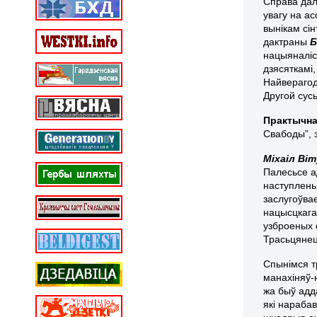
Справа дал
увагу на ас
вынікам сі
дактраны
Б
нацыяналіс
дзясяткамі,
Найверагод
Другой сус
Практычна
Свабоды”, 
Міхаіл Ві
Палесьсе ад
наступлен
заслугоўвае
нацысцкага 
узброеных
Трасьцянец
Спынімся т
манахіняў-
жа быў адд
які нарабав