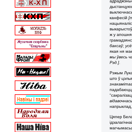
адраджэньн
дыстанцую
выключнась
канфесій
[
нацыяналіс
выкарыстоў
ж у апошня
грамадзянс
баксаў; ус
якая ня ма
мы ўвесь ч
Рэд.]
.
Рэжым Лукаш
што ў цэлы
знакамітаг
падабаюцц
“сакралізац
відавочнась
напрыклад, 
Цяпер Бела
ідэалагічна
магчымасьц