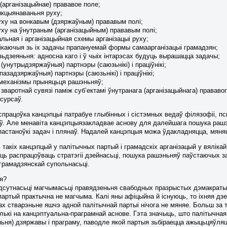
(арганізацыйнае) прававое поле;
кцыянаваньня руху;
уху на вонкавым (дзяржаўным) прававым полі;
уху на ўнутраным (арганізацыйным) прававым полі;
ьная і арганізацыйная схемы арганізацыі руху;
нікаючыя зь іх задачы прапануемай формы самаарганізацыі грамадзян;
зьдзеяньня: адносна каго і ў чыіх інтарэсах будуць вырашацца задачы;
(унутрыдзяржаўныя) партнэры (саюзьнікі) і праціўнікі;
пазадзяржаўныя) партнэры (саюзьнікі) і праціўнікі;
і механізмы прыняцьця рашэньняў;
зваротнай сувязі паміж суб’ектамі ўнутранага (арганізацыйнага) прававог
сурсаў.
працоўка канцэпцыі патрабуе глыбінных і сістэмных ведаў філязофіі, псыхал
ў. Але менавіта канцэпцыязакладвае аснову для далейшага пошука рашэнь
пастаноўкі задач і плянаў. Надалей канцэпцыя можа ўдакладняцца, мяняц
такіх канцэпцый у палітычных партый і грамадскіх арганізацый у вялікай
ь распрацоўваць стратэгіі дзейнасьці, пошука рашэньняў паўстаючых за
грамадзянскай супольнасьці.
я?
дсутнасьці магчымасьці правядзеньня свабодных празрыстых дэмакраты
артый практычна не магчыма. Калі яны афіцыйна й існуюць, то іхняя дз
ах стварэньне яшчэ адной палітычнай партыі нічога не мяняе. Больш за 
лькі на канцэптуальна-праграмнай аснове. Гэта значыць, што палітычна
ьня) дзяржавы і праграму, паводле якой партыя зьбіраецца ажыцьцяўл