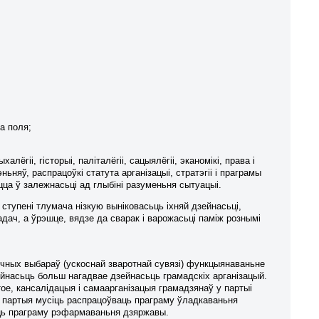
а поля;
ёгіі, гісторыі, паліталёгіі, сацыялёгіі, эканомікі, права і
няў, распрацоўкі статута арганізацыі, стратэгіі і праграмы
ца ў залежнасьці ад глыбіні разуменьня сытуацыі.
 ступені тлумача нізкую выніковасьць іхняй дзейнасьці,
дач, а ўрэшце, вядзе да сварак і варожасьці паміж рознымі
чных выбараў (ускоснай зваротнай сувязі) функцыянаваньне
ейнасьць больш нагадвае дзейнасьць грамадскіх арганізацый.
тое, кансалідацыя і самаарганізацыя грамадзянаў у партыі
я партыя мусіць распрацоўваць праграму ўладкаваньня
яць праграму рэфармаваньня дзяржавы.