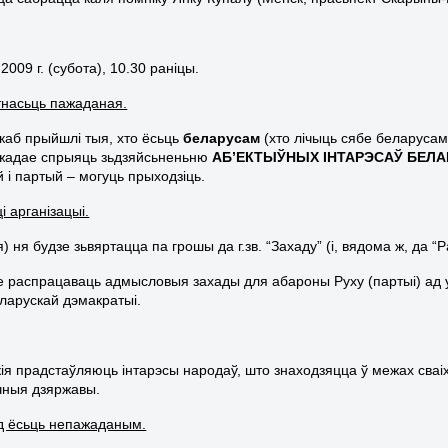
 2009 г. (субота), 10.30 раніцы.
насьць пажаданая.
каб прыйшлі тыя, хто ёсьць
беларусам
(хто лічыць сябе беларусам,
 жадае спрыяць зьдзяйсьненьню
АБ’ЕКТЫЎНЫХ ІНТАРЭСАЎ БЕЛА
 і партый – могуць прыходзіць.
і арганізацыі.
) ня будзе зьвяртацца па грошы да г.зв. “Захаду” (і, вядома ж, да “Ра
е распрацаваць адмысловыя захады для абароны Руху (партыі) ад у
еларускай дэмакратыі.
якія прадстаўляюць інтарэсы народаў, што знаходзяцца ў межах сва
чныя дзяржавы.
д ёсьць непажаданым.