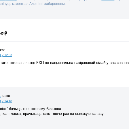
кінуць каментар. Але пінгі забаронены.
ыяў
жа:
9 у 12:33
 таго, што вы лічыце КХП не нацыянальна накіраванай сілай у вас значна
1
кажа:
9 у 14:18
віст” бачыць тое, што яму бачыцца…
 калі ласка, прачытаць тэкст яшчэ раз на сьвежую галаву.