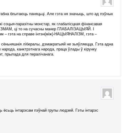
абна блытаюць паняцьці. Але гэта ня значыць, што ад пэўных
цыя-паразітны монстар, як глабалісцкая фінансавая
ЛІЗМАМ, ці то на сучасны манер ГЛАБАЛІЗАЦЫЯЙ. І
ізм – гэта на справе інтэн(між)-НАЦЫЯНАЛІЗМ, гэта –
сёньняшнія лібералы, дэмакратыяй не зьяўляецца. Гэта адна
 народа, канктрэтнага народа, праца ўлады ў кірунку
нт, прылада для пералічанага.
ьць ёсьць інтарэсам пэўнай групы людзей. Гэты інтарэс