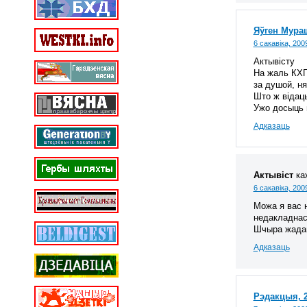
Яўген Мура
6 сакавіка, 200
Актывісту
На жаль КХП 
за душой, ня
Што ж відац
Ужо досыць 
Адказаць
Актывіст
ка
6 сакавіка, 200
Можа я вас н
недакладнас
Шчыра жада
Адказаць
Рэдакцыя, 