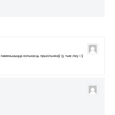
 паменьшыцца колькасць прыхільнікаў (у тым ліку і ў