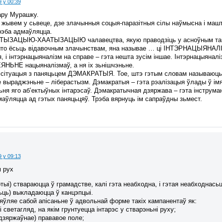
9 у 00:39
дару Мурашку.
 жывем у сьвеце, дзе злачынныя соцыя-паразітныя сілы наўмысна і машт
рэба адмаўляцца.
ЗАЦЫЮ-ХААТЫЗАЦЫЮ чалавецтва, якую праводзіць у асноўным такі со
і што ёсьць відавочным злачынствам, яна называе … ці ІНТЭРНАЦЫЯНА
, і інтэрнацыяналізм на справе – гэта нешта зусім іншае. Інтэрнацыянал
ЬНЕ нацыяналізмаў, а ня іх зьнішчэньне.
 сітуацыя з паняцьцем ДЭМАКРАТЫЯ. Тое, штэ гэтым словам называюць 
 выраджэньне – ліберастызм. Дэмакратыя – гэта рэалізацыя ўлады ў імя
ня яго аб’ектыўных інтарэсаў. Дэмакратычная дзяржава – гэта інструма
маўляцца ад гэтых паняцьцяў. Трэба вярнуць ім сапраўдны зьмест.
:
9 у 09:13
 рух
артыі) ствараюцца ў грамадстве, калі гэта неабходна, і гэтая неабходнас
ьць) выкладаюцца ў канцэпцыі.
яўляе сабой апісаньне ў адвольнай форме такіх кампанентаў як:
 светагляд, на якім грунтуецца інтарэс у стварэньні руху;
дзяржаўнае) прававое поле;