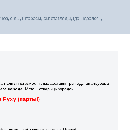
, сілы, інтарэсы, сьветагляды, ідэі, ідэалогіі,
ска-палітычны зьмест гэтых абставін тры гады аналізуецца
ага народа
. Мэта – стварыць зародак
 Руху (партыі)
Незалежнасьці, сквер насупраць Цырку).