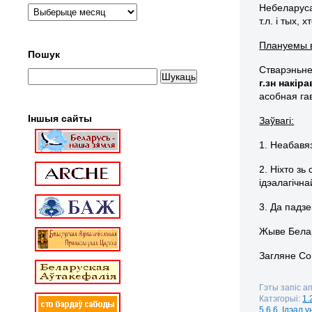
Небеларусаў
т.л. і тых,
Плануемы в
Пошук
Стварэньне
г.зн накі
асобная га
Іншыя сайты
Заўвагі:
1. Неабавя
2. Ніхто зь
ідэалагічн
3. Да падз
Жыве Белар
Загляне Со
Гэты запіс ап
Катэгорыі:
1.
5.6.6. Ідэал.у