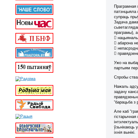
Праграмная 
патэнцыяла 
супраць пры
Задача дама
сьветаглядам
праграмы), а
 нацыяналь
 абарона н
 непасрэдн
 правядзен
Ужо на выба
партыям пер
Спробы ства
Нажаль адсу
задачу канс
правядзеньн
“барацьба з 
Але каб “гр
гістарычная
інтэлектуал
ўзьнікаюць 
іхнія вынікі.