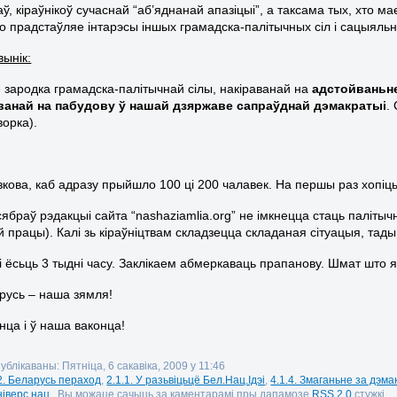
, кіраўнікоў сучаснай “аб’яднанай апазіцыі”, а таксама тых, хто м
 хто прадстаўляе інтарэсы іншых грамадска-палітычных сіл і сацыяль
ынік:
 зародка грамадска-палітычнай сілы, накіраванай на
адстойваньне
раванай на пабудову ў нашай дзяржаве сапраўднай дэмакратыі
.
ворка).
зкова, каб адразу прыйшло 100 ці 200 чалавек. На першы раз хопіць
 сябраў рэдакцыі сайта “
nashaziamlia
.
org
” не імкнецца стаць палітыч
ай працы). Калі зь кіраўніцтвам складзецца складаная сітуацыя, та
еі ёсьць 3 тыдні часу. Заклікаем абмеркаваць прапанову. Шмат што
усь – наша зямля!
нца і ў наша ваконца!
ублікаваны: Пятніца, 6 сакавіка, 2009 у 11:46
2. Беларусь пераход
,
2.1.1. У разьвіцьцё Бел.Нац.Ідэі
,
4.1.4. Змаганьне за дэм
ніверс.нац.
. Вы можаце сачыць за каментарамі пры дапамозе
RSS 2.0
стужкі.