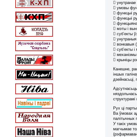
 унутранае 
 умовы фун
 функцыі р
 функцыі р
 функцыянал
 мэты і вы
 суб’екты ў
 унутраныя 
 вонкавыя (
 суб’екты 
 механізмы 
 крыніцы рэ
Канешне, рас
іншых галіна
дзейнасьці, 
Адсутнасьць 
няздольнасьц
структурамі 
Рух ці парты
Ва ўмовах а
палітычных п
У такіх умов
магчымае то
(рэфармаван