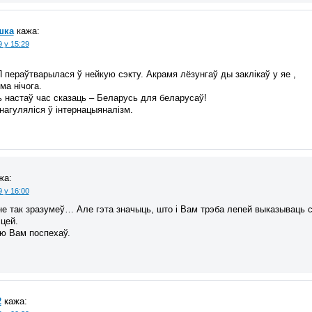
шка
кажа:
9 у 15:29
пераўтварылася ў нейкую сэкту. Акрамя лёзунгаў ды заклікаў у яе ,
ма нічога.
ь настаў час сказаць – Беларусь для беларусаў!
нагуляліся ў інтернацыяналізм.
жа:
9 у 16:00
е так зразумеў… Але гэта значыць, што і Вам трэба лепей выказываць св
цей.
ю Вам поспехаў.
2
кажа: