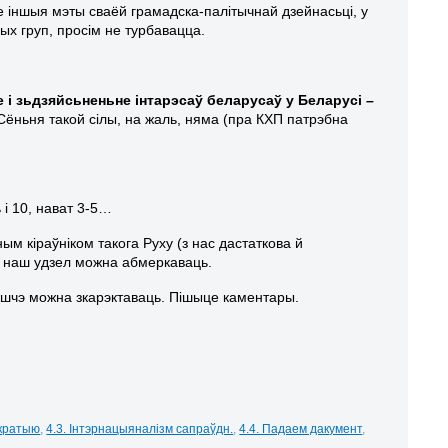
ае іншыя мэты сваёй грамадска-палітычнай дзейнасьці, у
ных груп, просім не турбавацца.
 і зьдзяйсьненьне інтарэсаў беларусаў у Беларусі –
 Сёньня такой сілы, на жаль, няма (пра КХП патрэбна
 і 10, нават 3-5…
ным кіраўніком такога Руху (з нас дастаткова й
ды наш удзел можна абмеркаваць.
 яшчэ можна зкарэктаваць. Пішыце каментары.
акратыю
,
4.3. Інтэрнацыяналізм сапраўдн.
,
4.4. Падаем дакумент
,