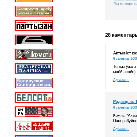
Вы можаце па
28 каментар
Актывіст
ка
6 сакавіка, 200
Толькі ўжо з
маёй асобе).
Адказаць
Рэдакцыя, 
6 сакавіка, 200
Кожны “Акты
Паспрабуйце,
Адказаць