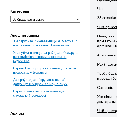
Час:
Катэгорыі
28 сакавіка
Чыя прысут
Апошнія запісы
Пажадана, 
пры гэтым
“Беларускае” зьнебазьняцьце. Частка 1:
прызнаньні і пакаяньні Пратасевіча
арганізацый
Ушануйма памяць сапраўднага беларуса-
Асаблівасьц
вялікалітвіна і зробім высновы на
будучыню
Рух (партыя
Сяргей Высоцкі пра галоўнае ў леташніх
пратэстах у Беларусі
Трэба будз
народа і б
Да праўладнага “круглага стала”
далучыўся Андрэй Клімаў. Чаму?
Саюзьнікі.
Барыс Стамахін пра актуальную
сітуацыю ў Беларусі
Усе сілы, 
дэмакраты
Чый прыхо
Архівы