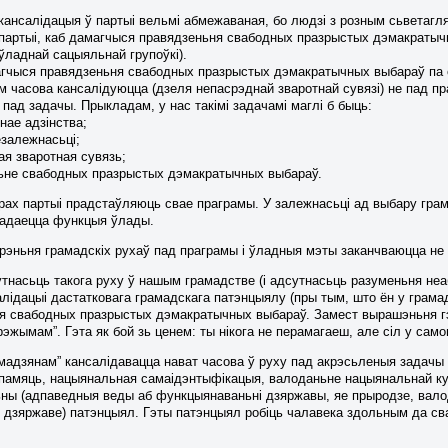
кансалідацыя ў партыі вельмі абмежаваная, бо людзі з розным сьветагля
партыі, каб дамагчыся правядзеньня свабодных празрыстых дэмакратычны
ўладнай сацыяльнай групоўкі).
гчыся правядзеньня свабодных празрыстых дэмакратычных выбараў па сі
 часова кансалідуюцца (дзеля непасрэднай зваротнай сувязі) не пад пр
 пад задачы. Прыкладам, у нас такімі задачамі маглі б быць:
нае адзінства;
езалежнасьці;
ая зваротная сувязь;
ьне свабодных празрыстых дэмакратычных выбараў.
рах партыі прадстаўляюць свае праграмы. У залежнасьці ад выбару грама
адаецца функцыя ўлады.
рэньня грамадскіх рухаў пад праграмы і ўладныя мэты заканчваюцца не 
тнасьць такога руху ў нашым грамадстве (і адсутнасьць разуменьня не
алідацыі дастатковага грамадскага патэнцыялу (пры тым, што ён у грам
я свабодных празрыстых дэмакратычных выбараў. Замест вырашэньня гэ
рэжымам”. Гэта як бой зь ценем: ты нікога не перамагаеш, але сіл у само
амадзянам” кансалідавацца нават часова ў руху пад акрэсьленыя задачы 
 памяць, нацыянальная самаідэнтыфікацыя, валоданьне нацыянальнай кул
ьны (адпаведныя веды аб функцыянаваньні дзяржавы, яе прыродзе, вало
у дзяржаве) патэнцыял. Гэты патэнцыял робіць чалавека здольным да сва