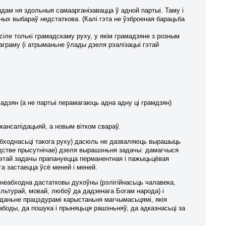
дам ня здольныя самаарганізавацца ў адной партыі. Таму і
х выбараў недстаткова. (Калі гэта не ўзброеная барацьба
ле толькі грамадскаму руху, у якім грамадзяне з розным
аграму (і атрыманьне ўлады дзеля рэалізацыі гэтай
дзян (а не партыі перамагаюць адна адну ці грамдзян)
кансалідацыяй, а новым вітком свараў.
абходнасьці такога руху) дасюль не дазваляюць вырашыць
адстве прысутнічае) дзеля вырашэньня задачы: дамагчыся
тай задачы прапануецца перманентная і пажыцьцёвая
га застаецца ўсё меней і меней.
неабходна дастатковы духоўны (рэлігійнасьць чалавека,
ьтурай, мовай, любоў да дадзенага Богам народа) і
даньне працэдурамі карыстаньня магчымасьцямі, якія
боды, да пошука і прыняцьця рашэньняў, да адказнасьці за