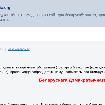
ia.org
укацыйны, грамадазнаўчы сайт для беларусаў: аналіз, прагноз
мэты.
009
|
28 каментарыяў
складанымі гістарычнымі абставінамі ў Беларусі й вакол яе (грамад
айце), прапануецца сабрацца тым, каму неабыякавы лёс
беларуск
Беларускага Дэмакратычнага
а сабрацца каля помніку Янку Купалу (Менск, прасьпект Скарыны-