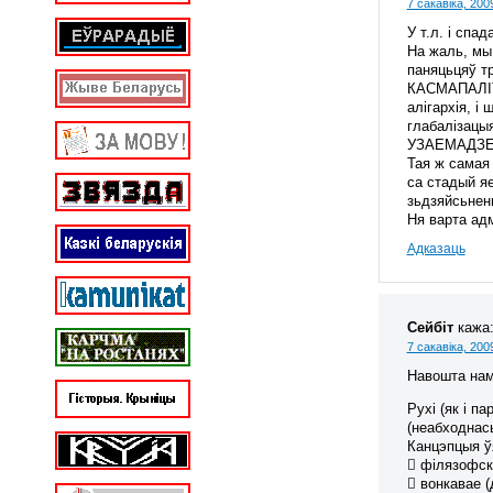
7 сакавіка, 200
У т.л. і спа
На жаль, мы
паняцьцяў т
КАСМАПАЛІТЫ
алігархія, 
глабалізацыя
УЗАЕМАДЗЕЯН
Тая ж самая
са стадый яе
зьдзяйсьнень
Ня варта ад
Адказаць
Сейбіт
кажа
7 сакавіка, 200
Навошта нам
Рухі (як і п
(неабходнас
Канцэпцыя ў
 філязофскі
 вонкавае (