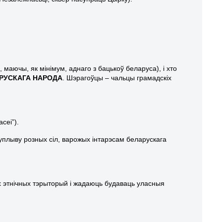
 маючы, як мінімум, аднаго з бацькоў беларуса), і хто
РУСКАГА НАРОДА
. Шэрагоўцы – чальцы грамадскіх
сеі”).
плыву розных сіл, варожых інтарэсам беларускага
іх этнічных тэрыторый і жадаюць будаваць уласныя