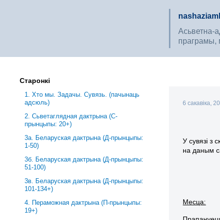
nashaziaml
Асьветна-ад
праграмы, 
Старонкі
1. Хто мы. Задачы. Сувязь. (пачынаць
адсюль)
6 сакавіка, 2
2. Сьветаглядная дактрына (С-
прынцыпы: 20+)
3a. Беларуская дактрына (Д-прынцыпы:
У сувязі з 
1-50)
на даным с
3б. Беларуская дактрына (Д-прынцыпы:
51-100)
3в. Беларуская дактрына (Д-прынцыпы:
101-134+)
Месца:
4. Пераможная дактрына (П-прынцыпы:
19+)
Прапануецц