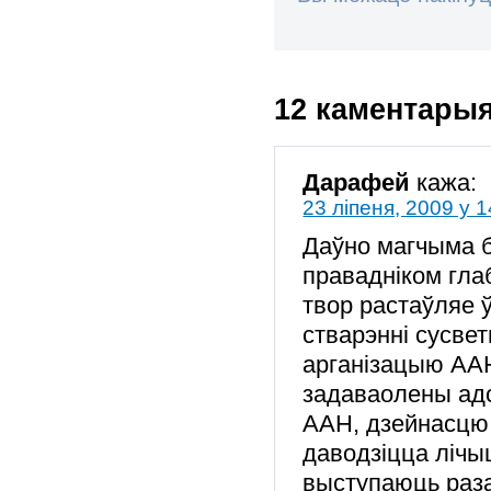
12 каментары
Дарафей
кажа:
23 ліпеня, 2009 у 1
Даўно магчыма 
правадніком гла
твор растаўляе ў
стварэнні сусве
арганізацыю ААН
задаваолены ад
ААН, дзейнасцю 
даводзіцца лічы
выступаюць раза