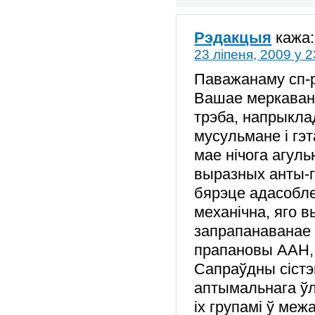
Рэдакцыя
кажа:
23 ліпеня, 2009 у 2
Паважанаму сп-
Вашае меркавань
трэба, напрыкла
мусульмане і гэт
мае нічога агуль
выразных анты-
бярэце адасобле
механічна, яго 
запрапанаванае
прапановы ААН, 
Сапраўдны сістэ
аптымальнага ўл
іх групамі ў ме