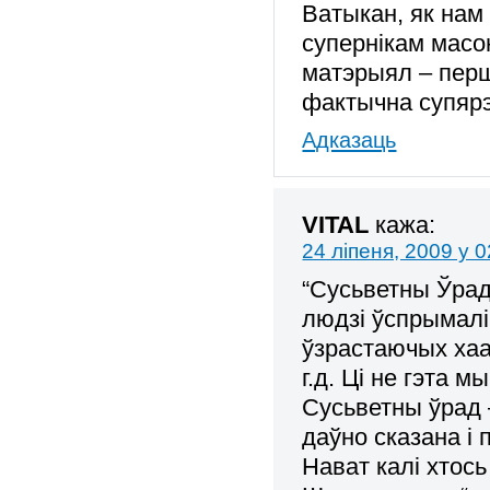
Ватыкан, як нам
супернікам масо
матэрыял – перш
фактычна супярэ
Адказаць
VITAL
кажа:
24 ліпеня, 2009 у 0
“Сусьветны Ўрад
людзі ўспрымалі
ўзрастаючых хаас
г.д. Ці не гэта 
Сусьветны ўрад 
даўно сказана і
Нават калі хтось