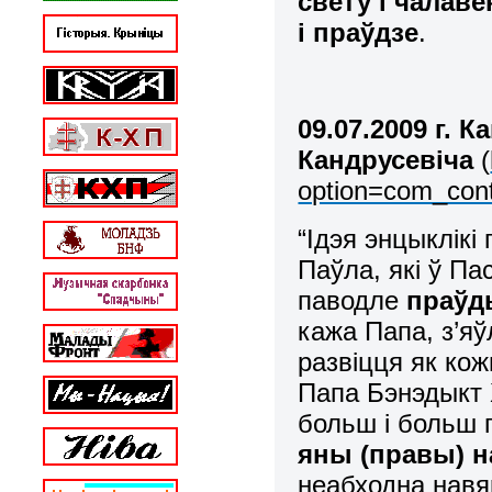
свету і чалаве
і праўдзе
.
09.07.2009 г. 
Кандрусевіча
(
option=com_con
“
Ідэя энцыклікі
Паўла, які ў Па
паводле
праўд
кажа Папа, з’я
развіцця як кож
Папа Бэнэдыкт X
больш і больш 
яны (правы) н
неабходна навяр