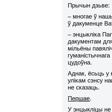
Прычын дзьве:
– многае ў наш
ў дакуменце Ва
– энцыкліка Па
дакументам для
мільёны павялі
гуманістычнага
цудоўна.
Аднак, ёсьць у 
улікам сэнсу н
не сказаць.
Першае
.
У энцыкліцы не