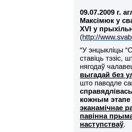
09.07.2009 г. 
Максімюк у с
XVI у прыхіль
(
http://www.svab
“У энцыкліцы “C
ставіць тэзіс, 
нягодаў чалав
выгадай без у
што паводле с
справядлівась
кожным этапе 
эканамічнае р
павінна прыма
наступстваў
.