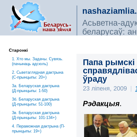
nashaziamlia
Асьветна-аду
беларусаў: ана
сьветагляды, і
Старонкі
1. Хто мы. Задачы. Сувязь.
Папа рымскі 
(пачынаць адсюль)
справядліва
2. Сьветаглядная дактрына
ўраду
(С-прынцыпы: 20+)
3a. Беларуская дактрына
23 ліпеня, 2009
|
(Д-прынцыпы: 1-50)
3б. Беларуская дактрына
Рэдакцыя
.
(Д-прынцыпы: 51-100)
3в. Беларуская дактрына
(Д-прынцыпы: 101-134+)
4. Пераможная дактрына (П-
прынцыпы: 19+)