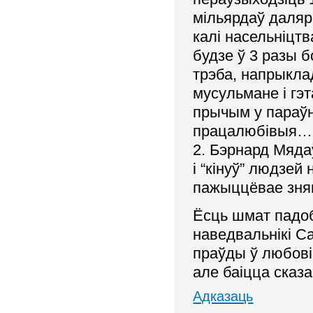
мільярдаў даляр
калі насельніцт
будзе ў 3 разы 
трэба, напрыкла
мусульмане і гэт
прычым у параўн
працалюбівыя…
2. Бэрнард Мяда
і “кінуў” людзей
пажыццёвае зня
Ёсць шмат падоб
наведвальнікі Са
праўды ў любові
але баіцца сказ
Адказаць