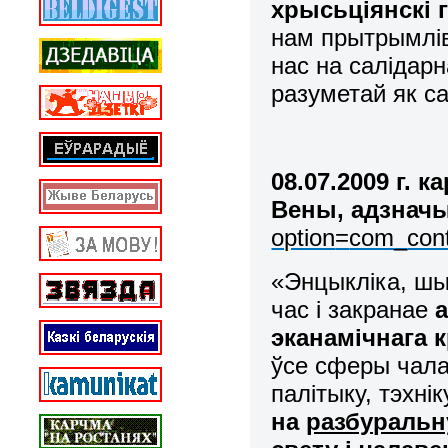
хрысьціянскі 
нам прытрымлі
нас на салідар
разуметай як са
08.07.2009 г.
Вены, адзнач
option
=
com
_
con
«Энцыкліка, шы
час і закранае
эканамічнага 
ўсе сферы чала
палітыку, тэхн
на
разбуральн