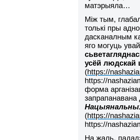
матэрыяла…
Між тым, глаба
толькі пры адн
дасканалным ка
яго могуць увай
сьветагляднась
усёй людскай 
(
https://nashazi
https://nashazi
форма арганіза
запрапанавана 
Нацыянальны
(
https://nashazi
https://nashazia
На жаль, пада