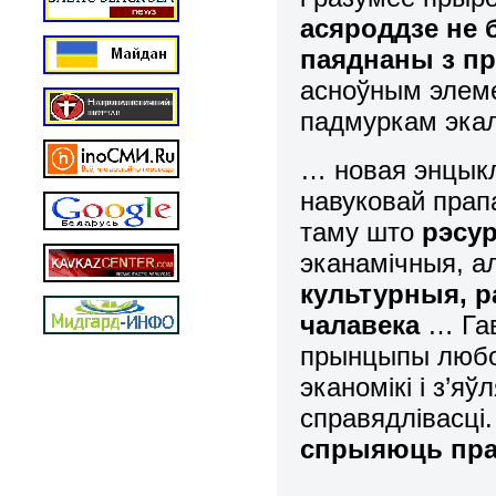
асяроддзе не 
паяднаны з п
асноўным элеме
падмуркам экал
… новая энцыклі
навуковай прап
таму што
рэсур
эканамічныя, а
культурныя, р
чалавека
… Гав
прынцыпы любов
эканомікі і з’
справядлівасці
спрыяюць пра