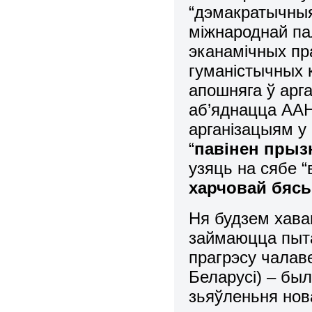
“дэмакратычныя
міжнароднай па
эканамічных пр
гуманістычных 
апошняга ў ар
аб’яднацца ААН
арганізацыям у
“
павінен прыз
узяць на сябе 
харчовай бясь
Ня будзем хавац
займаюцца пыта
прагрэсу чалаве
Беларусі) – бы
зьяўленьня нов