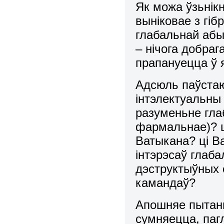
Як можа ўзьнік
выніковае з гі
глабальнай абы
– нічога добраг
прапануецца ў 
Адсюль паўстаю
інтэлектуальны ў
разуменьне глаб
фармальнае)? ц
Ватыкана? ці В
інтэрэсаў глаба
дэструктыўных 
камандаў?
Апошняе пытань
сумняецца, паг