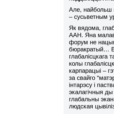
Але, найбольш 
– сусьветным у
Як вядома, гла
ААН. Яна малав
форум не нацыя
бюракратый… Вя
глабалісцкага т
колы глабалісцк
карпарацыі – гэ
за свайго “мат
інтарэсу і паст
экалагічныя ды
глабальны экана
людская цывілі