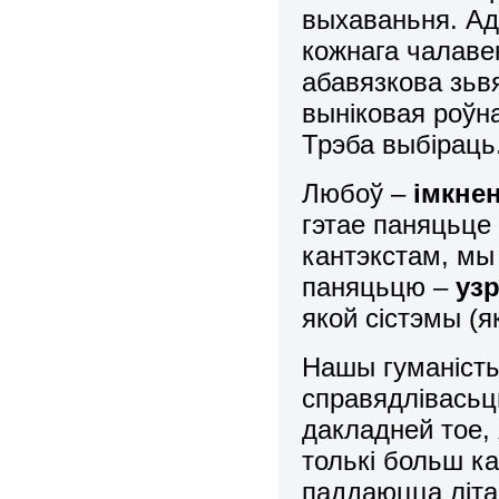
выхаваньня. Ад
кожнага чалаве
абавязкова зьв
выніковая роўн
Трэба выбіраць
Любоў –
імкне
гэтае паняцьце
кантэкстам, мы
паняцьцю –
уз
якой сістэмы (
Нашы гуманісты
справядлівасьц
дакладней тое,
толькі больш ка
паддаюцца літа