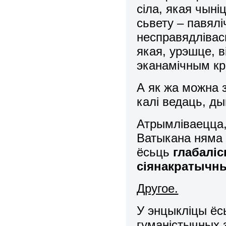
сіла, якая чыні
сьвету – павял
несправядлівас
якая, урэшце, 
эканамічным кр
А як жа можна 
калі ведаць, ды
Атрымліваецца,
Ватыкана няма с
ёсьць
глабаліс
сіянакратычн
Другое.
У энцыкліцы ёс
гуманістычных з