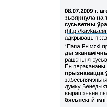
08.07.2009 г. 
зьвярнула на 
сусьветны ўр
(
http
://
kavkazcen
адкрываць праз
“Папа Рымскі 
ды эканамічн
рашэньня сусьв
Ён перакананы,
прызнавацца ў
забесьпячэньня 
думку Бенедык
вырашэньне пы
бясьпекі й ім