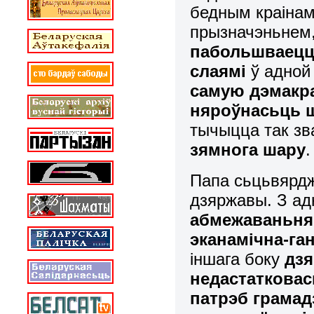
бедным краінам
прызначэньнем
пабольшваецц
слаямі
ў адной 
самую дэмак
няроўнасьць 
тычыцца так зв
зямнога шару
.
Папа сьцьвярдж
дзяржавы. З ад
абмежаваньням
эканамічна-га
іншага боку
дз
недастаткова
патрэб грамад