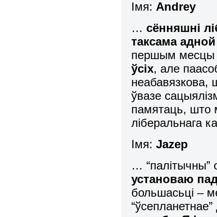
Імя:
Andrey
…
сённяшні лі
таксама адной
першым месцы
ўсіх
, але паас
неабавязкова, ш
ўвазе сацыяліз
памятаць, што 
ліберальнага ка
Імя:
Jazep
… “палітычны” о
установаю пад
большасьці – ме
“ўсепланетнае”