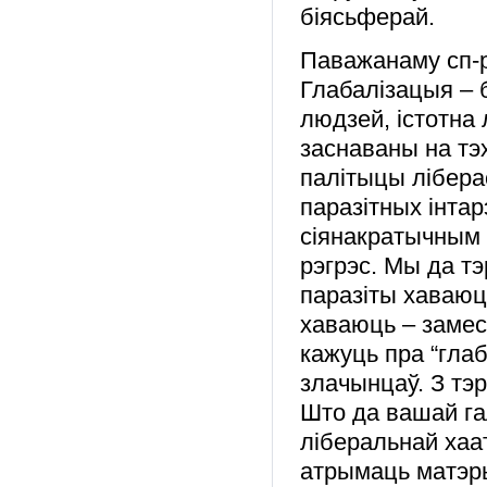
біясьферай.
Паважанаму сп-
Глабалізацыя – 
людзей, істотна
заснаваны на тэ
палітыцы лібера
паразітных інтар
сіянакратычным 
рэгрэс. Мы да т
паразіты хаваюцц
хаваюць – замес
кажуць пра “глаб
злачынцаў. З тэ
Што да вашай га
ліберальнай хаа
атрымаць матэры