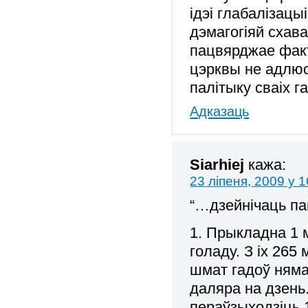
ідэі глабалізацы
дэмагогіяй схава
пацвярджае факт
цэрквы не адлюс
палітыку сваіх г
Адказаць
Siarhiej
кажа:
23 ліпеня, 2009 у 1
“…дзейнічаць п
1. Прыкладна 1 
голаду. З іх 26
шмат гадоў няма
даляра на дзен
пераўзыходзіць 1