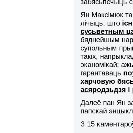
забясьпечыць с
Ян Максімюк та
лічыць, што
іс
сусьветным ц
бяднейшым наро
супольным прым
такіх, напрыкла
эканомікай; ажы
гарантаваць
по
харчовую бясь
асяродзьдзя
і
Далеё пан Ян з
папскай энцыклі
З 15 каментаро