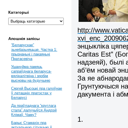
Катэгорыі
http://www.vatic
xvi_enc_20090629
Апошнія запісы
энцыкліка цяпе
“Беларускае”
зьнебазьняцьце. Частка 1:
Caritas Est” (Б
прызнаньні і пакаяньні
Пратасевіча
надзеяй), былі 
Ушануйма памяць
аб’ём новай энц
сапраўднага беларуса-
вялікалітвіна і зробім
За яе абнарод
высновы на будучыню
Грунтуючыся на
Сяргей Высоцкі пра галоўнае
дакумента і аб
ў леташніх пратэстах у
Беларусі
Да праўладнага “круглага
стала” далучыўся Андрэй
Клімаў. Чаму?
1.
Барыс Стамахін пра
актуальную сітуацыю ў