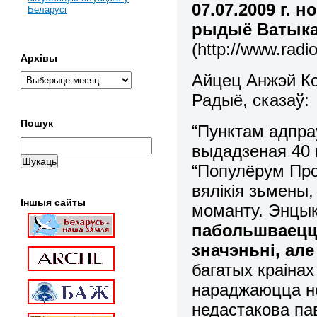
07.07.2009 г.
Беларусі
рыдыё Ватык
(http://www.radi
Архівы
Айцец Анжэй Ко
Радыё, сказаў:
Пошук
“Пунктам адпра
выдадзеная 40 
“Популёрум Про
вялікія зьмены,
Іншыя сайты
моманту. Энцык
пабольшваецца
значэньні, ал
багатых краінах
нараджаюцца н
недастакова п