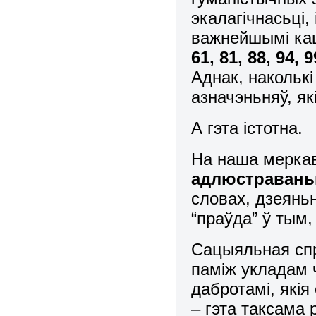
экалагічнасьці,
важнейшымі каш
61, 81, 88, 94, 
Аднак, накольк
азначэньняў, як
А гэта істотна.
Н
а наша меркав
адлюстраваньн
словах, дзеянь
“праўда” ў тым,
Сацыяльная спр
паміж укладам 
дабротамі, які
– гэта таксама