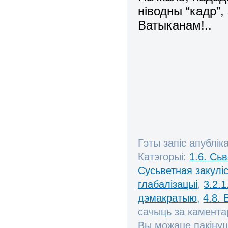
ніводны “кадр”
Ватыканам!..
Гэты запіс апублік
Катэгорыі:
1.6. Сь
Сусьветная закулі
глабалізацыі
,
3.2.1
дэмакратыю
,
4.8.
сачыць за камент
Вы можаце пакінуц