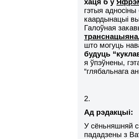
хаця б у
Яфрэм
гэтыя адносіны
каардынацыі вы
Галоўная закав
транснацыян
што могуць нав
будуць “кукла
я ўпэўнены, гэт
“глябальнага ан
2.
Ад рэдакцыі:
У сёньняшняй сі
пададзены з Ват