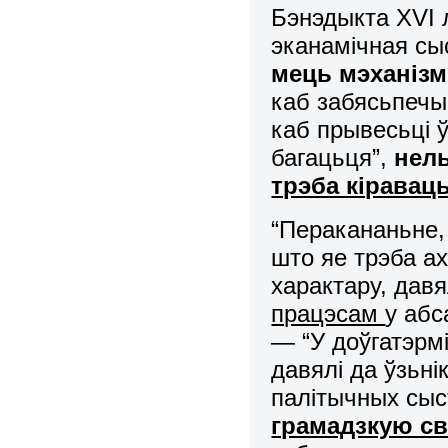
Бэнэдыкта XVI 
эканамічная сы
мець мэханіз
каб забясьпеч
каб прывесьці 
багацьця”,
нель
трэба кіравац
“Перакананьне,
што яе трэба а
характару, дав
працэсам
у абс
— “У доўгатэрм
давялі да ўзьні
палітычных сы
грамадзкую с