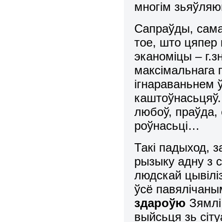
многім зьяўляю
Сапраўды, сама
тое, што цяпер
эканоміцы – г.з
максімальнага
ігнараваньнем 
каштоўнасьцяў.
любоў, праўда,
роўнасьці…
Такі падыход, 
рызыку адну з 
людскай цывілі
ўсё павялічан
здароўю
Зямлі 
выйсьця зь сіт