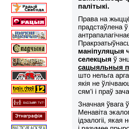
палітыкі.
Права на жыццё
прадстаўлена ў 
антрапалагічна
Пракрэатыўнас
маніпуляцыя ч
селекцыя
ў эн
сацыяльныя 
што нельга арг
якія не ўлічва
сям’і і праў зач
Значная ўвага 
Менавіта экало
ідэалогіі, якая
і разумее прыр