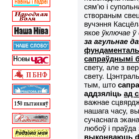
сям’ю і супольн
створаным свец
вучэння Касцёл
якое
ўключае ў
за агульнае д
фундаментальн
сапраўднымі б
свету, але з в
свету. Цэнтрал
тым, што
сапра
аддзяліць
ад 
важнае сцвярдж
нашага часу, вы
сучаснага экана
любоў і праўда
выконваюць