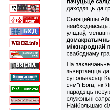
пачуцьцё салі
даходзяць да г
Сьвяцейшы Айце
неабходнасьць 
уладаў, менаві
дэмакратычны
міжнароднай 
свабоднаму гра
На заканчэньне
зьвяртаецца да 
супольнасьці Ка
сям”і Бога, як 
нарадзіць новую
служэньні сап
Найбольшаю сіл