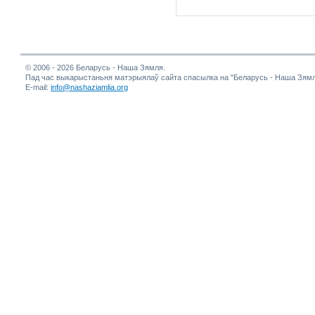
© 2006 - 2026 Беларусь - Наша Зямля.
Пад час выкарыстаньня матэрыялаў сайта спасылка на "Беларусь - Наша Зямл
E-mail:
info@nashaziamlia.org