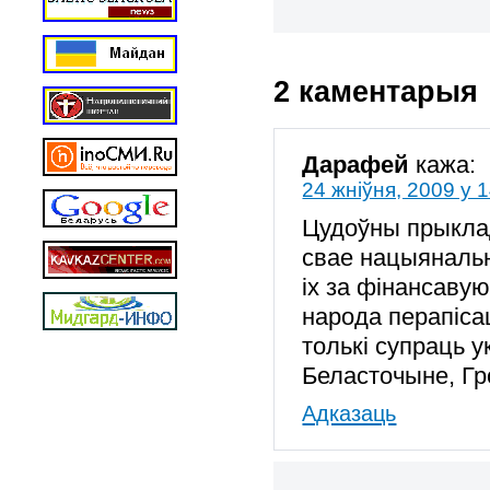
2 каментарыя
Дарафей
кажа:
24 жніўня, 2009 у 
Цудоўны прыклад
свае нацыянальн
іх за фінансавую
народа перапіса
толькі супраць у
Беласточыне, Г
Адказаць