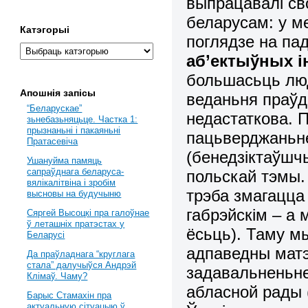
выпрацавалі сво
беларусам: у
м
Катэгорыі
поглядзе на па
аб’ектыўных і
большасьць людз
Апошнія запісы
веданьня
праўд
“Беларускае”
недастаткова. 
зьнебазьняцьце. Частка 1:
прызнаньні і пакаяньні
пацьверджаньне
Пратасевіча
(
бенедзіктаўшч
Ушануйма памяць
сапраўднага беларуса-
польскай тэмы.
вялікалітвіна і зробім
трэба змагацца 
высновы на будучыню
габрэйскім
– а 
Сяргей Высоцкі пра галоўнае
ў леташніх пратэстах у
ёсьць). Таму м
Беларусі
адпаведны
мат
Да праўладнага “круглага
стала” далучыўся Андрэй
задавальненьн
Клімаў. Чаму?
абласн
ой
рад
ы 
Барыс Стамахін пра
актуальную сітуацыю ў