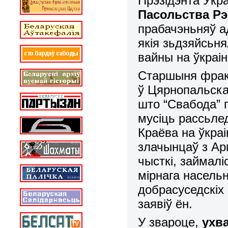
Прэзідэнта Ўкр
Пасольства Рэ
прабачэньняў а
якія зьдзяйсьн
вайны на ўкраін
Старшыня фракц
ў Цярнопальск
што “Свабода” п
мусіць рассьле
Краёва на ўкра
злачынцаў з Арм
чысткі, займал
мірнага насель
добрасуседскіх 
заявіў ён.
У звароце,
ухв