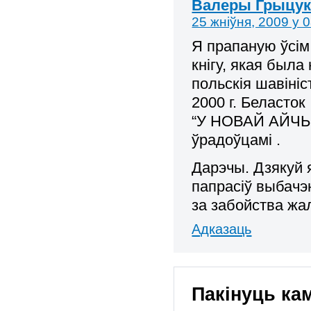
Валеры Грыцу
25 жніўня, 2009 у 
Я прапаную ўсім
кнігу, якая была
польскія шавініс
2000 г. Беласток
“У НОВАЙ АЙЧЫЗ
ўрадоўцамі .
Дарэчы. Дзякуй 
папрасіў выбачэ
за забойства жа
Адказаць
Пакінуць ка