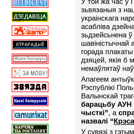
У той жа час 
зьвязаныя з н
украінскага на
асабліва дзейн
зьдзейсьнена ў
шавіністычнай а
горада плакаты
дзяцей, якія б 
немаўлятаў наў
Апагеем антыўк
Рэспублікі Поль
Валынскай траг
барацьбу АУН 
чысткі”
, а
спр
назвалі “
Крэса
У сувязі з гэт