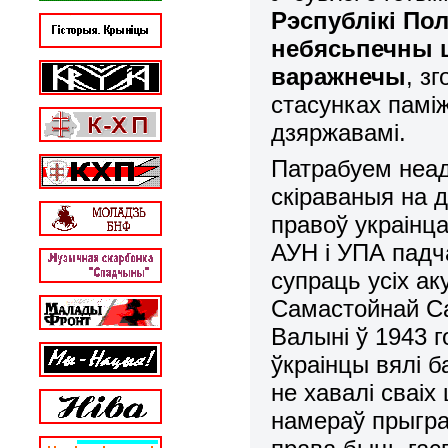
Рэспублікі По
небясьпечны 
варажнечы
, з
стасунках паміж
дзяржавамі.
Патрабуем неад
скіраваныя на 
правоў украінц
АУН і УПА падч
супраць усіх ак
Самастойнай С
Валыні ў 1943 г
ўкраінцы вялі б
не хавалі сваіх
намераў прыгра