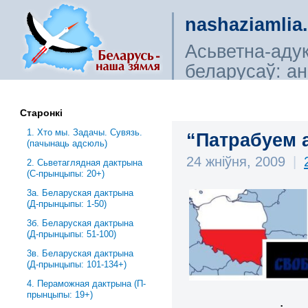
nashaziamlia
Асьветна-аду
беларусаў: ана
сьветагляды, і
Старонкі
1. Хто мы. Задачы. Сувязь.
“Патрабуем
(пачынаць адсюль)
24 жніўня, 2009
|
2. Сьветаглядная дактрына
(С-прынцыпы: 20+)
3a. Беларуская дактрына
(Д-прынцыпы: 1-50)
3б. Беларуская дактрына
(Д-прынцыпы: 51-100)
3в. Беларуская дактрына
(Д-прынцыпы: 101-134+)
4. Пераможная дактрына (П-
прынцыпы: 19+)