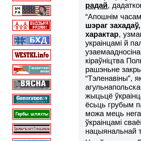
радай
, дадатк
“Апошнім часа
шэраг захадаў
характар
, узм
украінцамі й п
узаемаадносіна
кіраўніцтва Пол
рашэньне закры
“Тэленавіны”, 
агульнапольска
жыцьцё ўкраінца
ёсьць грубым п
можа мець нега
ўкраінцамі сва
нацыянальнай т