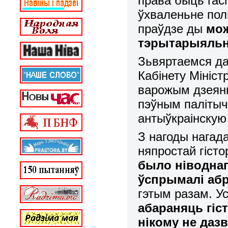
права быць гас
ўхваленьне пол
праўдзе ды
мож
тэрытарыяльн
Зьвяртаемся да
Кабінету Мініст
варожым дзеян
пэўным палітычн
антыўкраінскую
З нагоды нагад
няпростай гіст
было ніводнаг
ўспрымалі абр
гэтым разам. У
абараняць гіс
нікому не даз