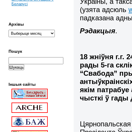
Ўкраіны
, а так
Беларусі
(узята адсюль
w
падказана адн
Архівы
Рэдакцыя
.
Пошук
18 жніўня г.г.
рады 5-га скл
“Свабода” пр
антыўкраінскі
Іншыя сайты
якім патрабуе
чысткі ў гады
Цярнопальская 