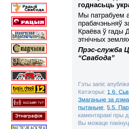
годнасьць укр
Мы патрабуем а
прабачэньняў за
Краёва ў гады Д
этнічных землях
Прэс-служба Ц
“Свабода”
Гэты запіс апублік
Катэгорыі:
1.6. Сь
Змаганьне за дэм
пытаньне
,
5.5. Па
каментарамі пры 
Вы можаце пакінуц