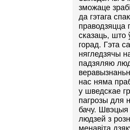
зможаце зраб
да гэтага спа
праводзяцца 
сказаць, што 
горад. Гэта с
нягледзячы н
падзяляю людз
веравызнаньн
нас няма пра
у шведскае гр
пагрозы для 
бачу. Швэцыя 
людзей з розн
менавіта дзя