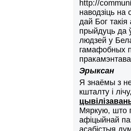
http
://
communi
наводзіць на 
дай Бог такія
прыйдуць да 
людзей у Бел
гамафобных п
пракамэнтав
Эрыксан
Я знаёмы з н
кшталту і ліч
цывілізаван
Мяркую, што 
афіцыйнай па
асабістыя дум