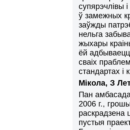
супярэчлівы 
ў замежных кр
заўжды патрэб
нельга забыва
жыхары краіны
ёй адбываецц
сваіх праблем
стандартах і
Мікола,
З Ле
Пан амбасада
2006 г., гро
раскрадзена ц
пустыя праект