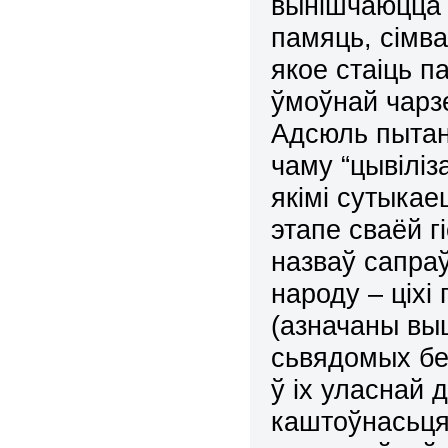
вынішчаюцца 
памяць, сімв
якое стаіць п
ўмоўнай чарз
Адсюль пытань
чаму “цывіліз
якімі сутыка
этапе сваёй г
назваў сапра
народу – ціхі
(азначаны вы
сьвядомых бе
ў іх уласнай
каштоўнасьця