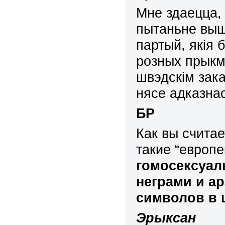
Мне здаецца,
пытаньне выш
партый, якія 
розных прыкм
швэдскім зака
нясе адказна
БР
Как вы считае
такие
“
европе
гомосексуал
неграми и а
символов в 
Эрыксан