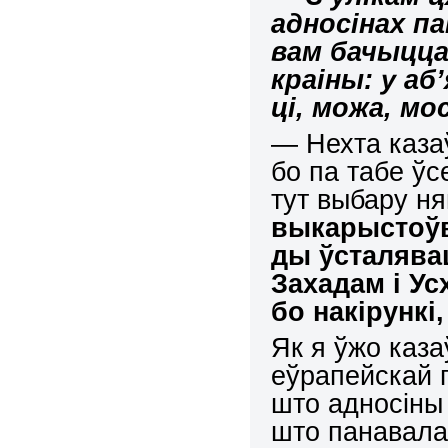
адносінах п
вам бачыцц
краіны: у аб
ці, можа, мо
— Нехта каза
бо па табе ўс
тут выбару н
выкарыстоўв
ды ўсталявац
Захадам і Ус
бо накірункі
Як я ўжо каза
еўрапейскай г
што адносіны 
што панавала