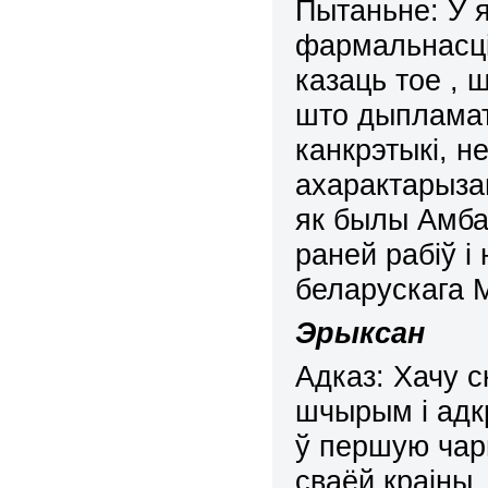
Пытаньне:
У я
фармальнасці
казаць тое ,
што дыпламат
канкрэтыкі, н
ахарактарыза
як былы Амба
раней рабіў і
беларускага
Эрыксан
Адказ: Хачу с
шчырым і адкр
ў першую чар
сваёй краіны