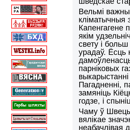
шведскае ста
Вельмі важны
кліматычныя з
Капенгагене п
якім удзельні
свету і больш
урадаў. Ёсць 
дамоўленасць 
парніковых га
выкарыстанні 
Пагадненні, п
замяніць Кіёц
годзе, і спын
Чаму ў Швецы
вялікае значэ
неабачлівая 