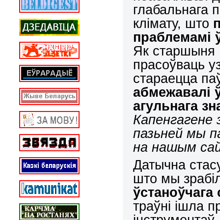
глабальнага 
клімату, што
праблемамі 
Як старшыня 
прасоўваць у
стараецца па
абмежавалі 
агульнага з
Капенгагене 
пазьней мы п
на нашым сай
Датычна стасу
што мы зрабіл
ўстаноўчага 
траўні ішла п
інструментаў 