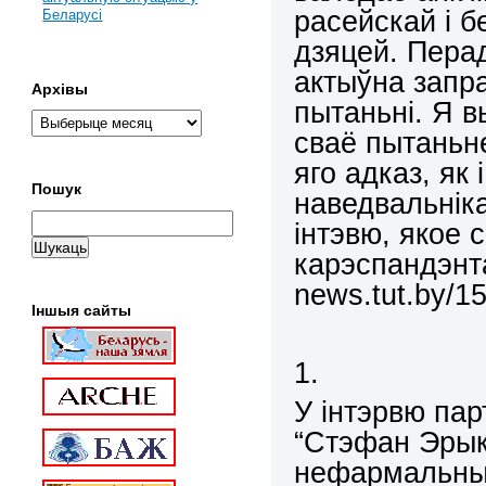
расейскай і 
Беларусі
дзяцей.
Пера
актыўна запр
Архівы
пытаньні. Я 
сваё пытаньн
яго адказ, як
Пошук
наведвальнік
інтэвю, якое
карэспандэнт
news.tut.by/15
Іншыя сайты
1.
У інтэрвю па
“
Стэфан Эрык
нефармальны