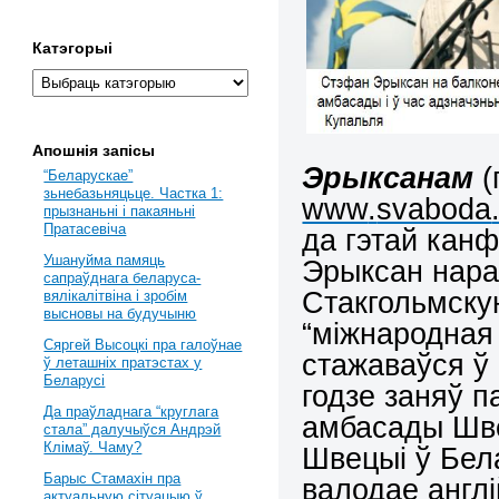
Катэгорыі
Апошнія запісы
Эрыксанам
(
“Беларускае”
зьнебазьняцьце. Частка 1:
www
.
svaboda
прызнаньні і пакаяньні
Пратасевіча
да гэтай кан
Ушануйма памяць
Эрыксан нара
сапраўднага беларуса-
Стакгольмску
вялікалітвіна і зробім
высновы на будучыню
“міжнародная 
Сяргей Высоцкі пра галоўнае
стажаваўся ў
ў леташніх пратэстах у
Беларусі
годзе заняў п
Да праўладнага “круглага
амбасады Шв
стала” далучыўся Андрэй
Клімаў. Чаму?
Шв
е
цыі ў Бел
Барыс Стамахін пра
валодае анг
л
актуальную сітуацыю ў