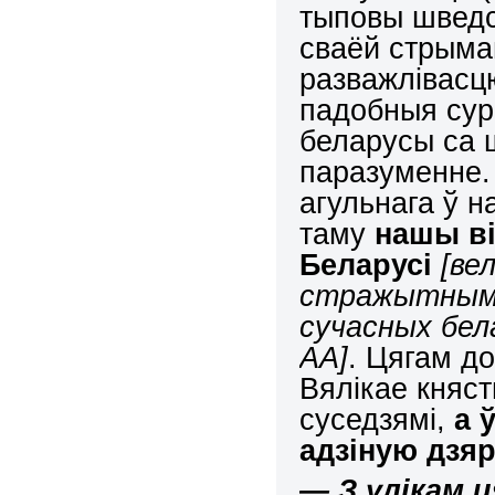
тыповы шведск
сваёй стрыма
разважлівасцю
падобныя сур
беларусы са 
паразуменне. 
агульнага ў н
таму
нашы ві
Беларусі
[
вел
стражытнымі 
сучасных бел
АА]
. Цягам д
Вялікае княст
суседзямі,
а 
адзіную дзя
— З улікам 