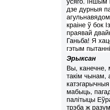
ўсяго.
Іншым 
дзе дурныя п
агульнавядом
краіне ў бок 
праявай двай
Ганьба!
Я хац
гэтым пытанні
Эрыксан
Вы, канечне,
такім чынам,
катэгарычныя 
мабыць, пага
палітыцы Еўр
трэба ж разу