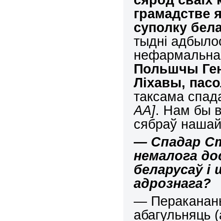
грамадстве 
суполку бел
тыдні адбыло
нефармальнаг
Польшчы Генр
Ліхавы, пас
таксама спа
АА]
. Нам бы 
сябраў нашай
— Спадар Ст
немалога дос
беларусаў і 
адрознага?
— Перакананы
абагульняць (