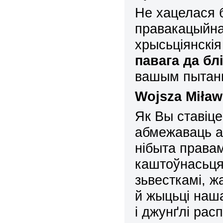
Не хацелася 
правакацыйна
хрысьціянскія
павага да бл
вашым пытанні
Wojsza
Mi
ł
aw
Як Вы ставіц
абмежаваць а
нібыта правам
каштоўнасьця
зьвесткамі, ж
й жыцьці наш
і джунґлі рас