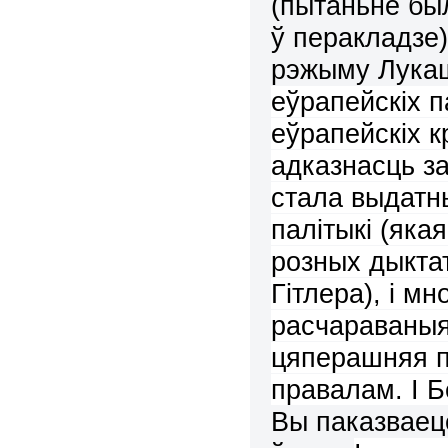
(пытаньне бы
ў перакладзе)
рэжыму Лука
еўрапейскіх п
еўрапейскіх к
адказнасць за
стала выдатн
палітыкі (яка
розных дыкта
Гітлера), і мн
расчараваныя
цяперашняя п
правалам. І 
Вы паказваеце