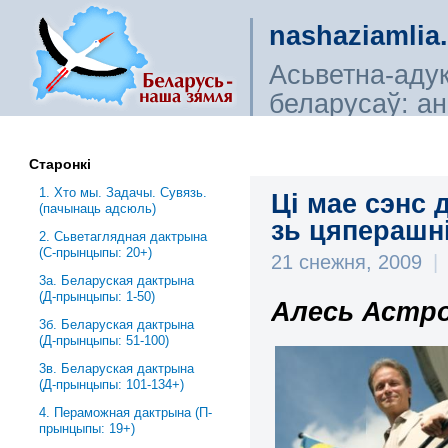
nashaziamlia
Асьветна-аду
беларусаў: ана
сьветагляды, і
Старонкі
1. Хто мы. Задачы. Сувязь.
Ці мае сэнс 
(пачынаць адсюль)
зь цяперашн
2. Сьветаглядная дактрына
(С-прынцыпы: 20+)
21 снежня, 2009
|
3a. Беларуская дактрына
(Д-прынцыпы: 1-50)
Алесь Астро
3б. Беларуская дактрына
(Д-прынцыпы: 51-100)
3в. Беларуская дактрына
(Д-прынцыпы: 101-134+)
4. Пераможная дактрына (П-
прынцыпы: 19+)