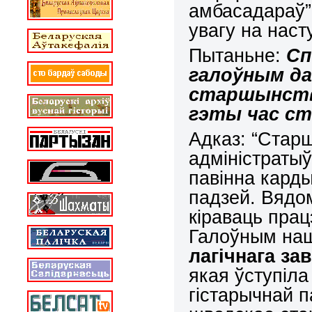
амбасадараў”,
увагу на наст
Пытаньне:
Сп
галоўным да
старшынства
гэты час ст
Адказ: “Стар
адміністратыў
павінна кард
падзей. Вядо
кіраваць пра
Галоўным на
лагічнага з
якая ўступіла
гістарычнай п