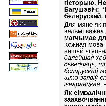
гісторыю. Н
Багушэвіч: 
беларускай, 
Для мяне як 
вельмі важна
магчымае дл
Кожная мова 
нашай агуль
далейшая хад
сьведчаць, ш
беларускай м
што заявіў с
ігнаранцкае. 
Як сімвалічн
заахвочванн
сярод сваіх 