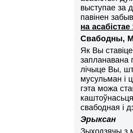
выступае за 
павінен забы
на асабіста
Свабодны
,
М
Як Вы ставіце
запланавана 
лічыце Вы, ш
мусульман і ц
гэта можа ст
каштоўнасьця
свабодная і 
Эрыксан
Зыходзячы з 