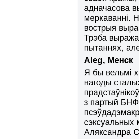
адначасова в
меркаванні.
Н
вострыя выраз
Трэба выража
пытаннях, але
Aleg
, Менск
Я бы вельмі х
нагоды сталы
прадстаўнікоў
з партый БНФ
псэўдадэмакр
сэксуальных 
Аляксандра С