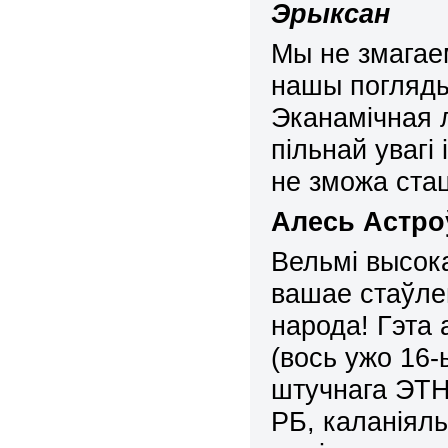
Эрыксан
М
ы не змага
нашы погляды
Эканамічная л
пільнай увагі
не зможа ста
Алесь Астро
Вельмі высока
вашае стаўле
народа! Гэта
(вось ужо 16-
штучнага ЭТН
РБ, каланіяль