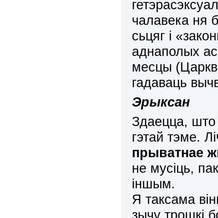
гетэрасэксуа
чалавека ня 
сьцяг і «зако
аднаполых ас
месцы (Царкв
гадаваць выч
Эрыксан
З
даецца, што
гэтай тэме. Л
прыватнае 
не мусіць, п
іншым.
Я таксама він
зычу трошкі 