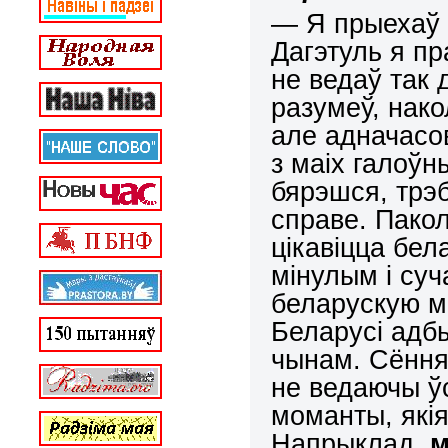
— Я
прыехаў 
Дагэтуль я пр
не ведаў так 
разумеў, нако
але адначасо
з маіх галоўн
бярэшся, трэ
справе. Пакол
цікавіцца бел
мінулым і су
беларускую м
Беларусі адб
чынам. Сёння 
не ведаючы ўс
моманты, які
Напрыклад,
м