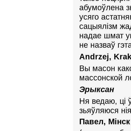
абумоўлена з
усяго астатня
сацыялізм жа
надае шмат у
не назваў гэт
Andrzej
,
Kra
В
ы масон как
массонской л
Эрыксан
Ня ведаю, ці 
зьяўляюся ні
П
авел, Мінск