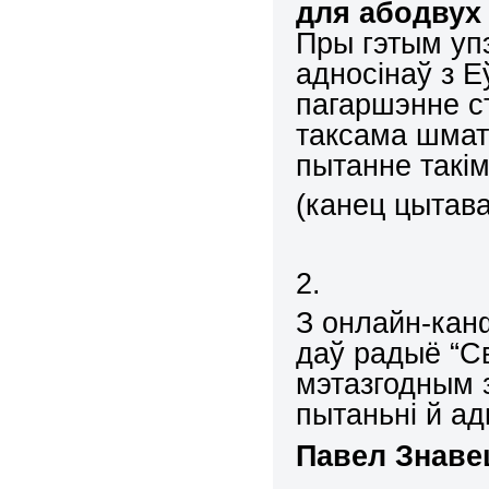
для абодвух
Пры гэтым уп
адносінаў з Е
пагаршэнне ст
таксама шмат
пытанне такім 
(канец цытав
2.
З
онлайн-кан
даў
радыё “Св
мэтазгодным
пытаньні й ад
Павел Знаве