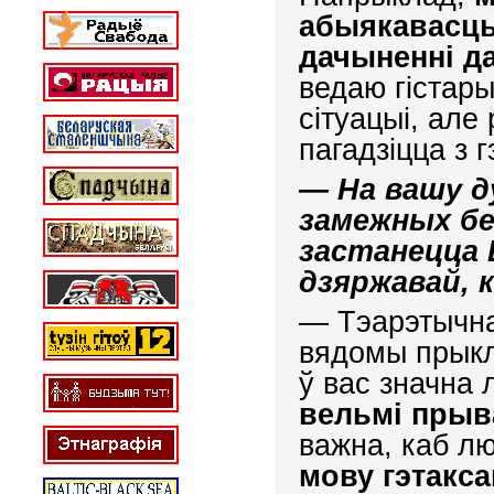
абыякавасць
дачыненні д
ведаю гістар
сітуацыі, але
пагадзіцца з 
— На вашу д
замежных бе
застанецца 
дзяржавай, 
— Тэарэтычна
вядомы прыкл
ў вас значна 
вельмі прыв
важна, каб лю
мову гэтакса