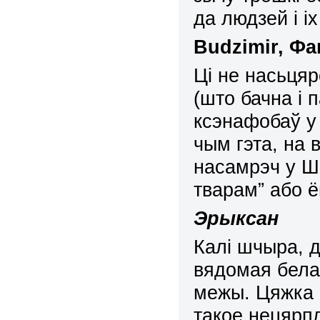
да людзей і і
Budzimir
,
Фа
Ці не насьцяр
(што бачна і 
ксэнафобаў у 
чым гэта, на
насамрэч у Ш
тварам” або 
Эрыксан
Калі шчыра, д
вядомая бела
межы. Цяжка 
такое нецярп