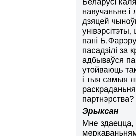
Беларусі кал
навучаньне і
дзяцей чыноў
унівэрсітэты,
пані Б.Фарэру
пасадзілі за 
адбываўся па
утойваюць та
і тыя самыя л
раскраданьня
партнэрства?
Эрыксан
Мне здаецца,
меркаваньнямі