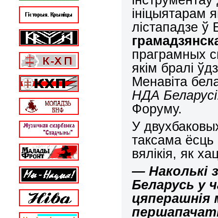
ініцыятарам 
лістападзе ў
грамадзянск
праграмных ск
якім бралі ўд
Менавіта бела
НДА Беларусі
Форуму.
У двухбаковы
таксама ёсць 
вялікія, як ха
— Наколькі 
Беларусь у 
цяперашнія 
першапачат