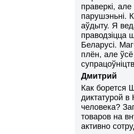
праверкі, але
парушэньні. К
аўдыту. Я ве
праводзіцца 
Беларусі. Ма
плён, але ўсё
супрацоўніцт
Дмитрий
Как борется 
диктатурой в
человека? За
товаров на в
активно сотр