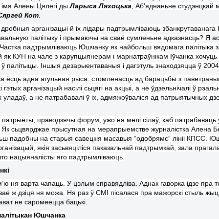
 імя Алены Цялегі ды
Ларыса Ляхоцька
, Аб’яднаньне студэнцкай м
Сяргей Кот
.
 дробныя арганізацыі й іх лідары падтрымліваюць збанкрутаванаг
авальную палітыку і прымаючы на сваё сумленьне адказнасць?
Я ас
Частка падтрымліваюць Юшчанк
у
як найбольш вядомага палітыка з
 як К
УН
на чале з карупцыянерам і
марнатраўнікам
Іўчанка хочуць
 ў палітыцы. Іншыя дез
арыентаваныя і
дагэтуль знаходзяцца ў 2004
 жа ёсць адна агульная рыса: стомленасць ад барацьбы з паветран
і гэтых арганізацый насілі сьцягі на акцыі, а не ўдзельнічалі ў рэ
х уладаў
, а не патрабавалі
ў іх
,
адмяжоўваліся
ад патрыятычных дз
патрыёты, праводзячы форум, ужо н
я мелі
сілаў, каб патрабаваць
 Як с
ь
цвярджае прысутн
ая
на мерапрыемстве журналістка Алена Б
ьш падобн
ы
на старыя савецкія масавыя “одобрямс” лініі КПСС. Ю
ганізацый, якія за
сьвяціліся
паказальнай падтрымкай, зала прагалас
што нацыяналісты яго падтрымліваюць.
нк
і
’ю н
я
варта чапаць.
У цэлым справядліва.
Аднак гаворка ідзе пра 
ва
ё
ж дзіця н
я
можа. Н
я
раз ў СМІ пісалася
пра
мажорск
і
стыль жыц
ават не саромеецца бацькі.
алітыкан Юшчанка