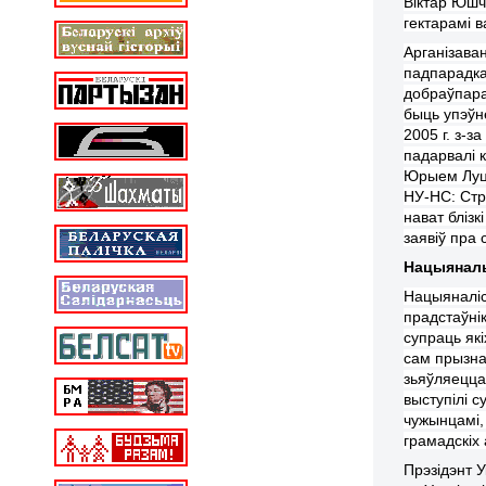
Віктар Юш
гектарамі в
Арганізава
падпарадка
добраўпара
быць упэўн
2005 г. з-
падарвалі
Юрыем Луц
НУ-НС: Ст
нават бліз
заявіў
пра
Нацыяналь
Нацыяналіст
прадстаўні
супраць як
сам прызна
зьяўляецца
выступілі 
чужынцамі, 
грамадскіх
Прэзідэнт 