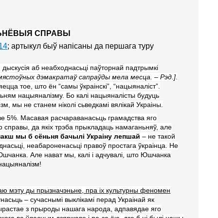
НЬНЁВЫЯ СПРАВЫ
14
; артыкул быў напісаны да першага туру
 дыскусія аб неабходнасьці паўторнай падтрымкі
зьмястоўных дэмакратаў сапраўды мела месца. – Рэд.]
.
цца тое, што ён “самы ўкраінскі”, “нацыяналіст”.
ьням нацыяналізму. Бо калі нацыяналісты будуць
м, мы не станем ніколі сьведкамі вялікай Украіны.
ве 5%.
Масавая расчараванасьць грамадства яго
о справы, да якіх трэба прыкладаць намаганьняў, але
накш мы б сёньня бачылі Украіну лепшай
– не такой
еднасьці, неабароненасьці правоў простага ўкраінца. Не
 Юшчанка.
Але нават мы, калі і адчувалі, што Юшчанка
 нацыяналізм!
ваю мэту ды прызначэньне, пра іх культурны феномен
асьць – сучаснымі выклікамі перад Украінай як
вырастае з прыроды нашага народа, адпавядае яго
кага ва ўласным дзяржаве і па-за ёю, дзе б ні былі нашы