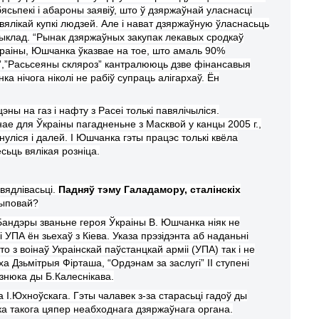
бяс
ь
пекі і абароны заявіў, што ў дзяржаўнай уласнасці
евялікай купкі людзей. Але і нават дзяржаўную ўласнас
ь
ць
рыклад. “Рынак дзяржаўных закупак лекавых сродкаў
аіны, Юшчанка ўказвае на тое, што амаль 90%
,”
Р
ас
ь
сеяны скл
я
роз”
кантралююць дзве фінансавыя
ка нічога ніколі не рабіў супраць алігархаў. Ён
эны на газ і нафту з Расеі толькі павялічыл
і
ся.
нае для
Ў
краіны пагаднен
ь
не з Масквой у канцы 2005 г.,
нуліся і далей. І Юшчанка гэты працэс толькі
квёла
ёс
ь
ць вялікая розніца.
вядлівас
ь
ці.
Падняў тэму Галадамору, сталінскіх
цыпова
й
?
Банд
эры
зван
ь
н
е
героя
Ў
краіны В. Юшчанка ніяк не
і УПА ён з
ь
ехаў з Кіева. Указа прэзідэнта аб
наданьні
хто з
воіна
ў
Украінскай паўстанцкай арміі
(УПА)
так і не
ха Дз
ь
мітрыя Фірташа, “Ордэнам за заслугі” II ступені
ізнюка
ды
Б.Калеснікава.
а І.Юхно
ўскага
. Гэты чалавек
з-з
а старас
ь
ці гадоў
ды
ка такога цяпер неабходнага дзяржаўнага органа.