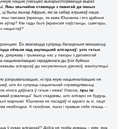
тычную нацыю
[
часьцей выкарыстоўваецца выраз
ыі.
Яны звычайна ставяцца з павагай да іншых
ы,
ц
і былы жыхар Афрыкі,
які
за хабар атрымаў наша
і яны таксама ўкраін
цы
, як кажа Юшчанка і яго ідэйныя
 яе аўтар? Кім тады былі ўкраінскія паўстанцы, сьвятары,
кіх нацыстаў?
краінцамі.
Ён змагаецца супраць багаценьня меншасьці
зіцца сёньня пад акупацыяй алігархаў: усіх гэтых
іку, дзяржаву і трымаюць нас у пакоры з дапамогай
за нацыяналізацыю скрадзенага ды ўсіх буйных
нажывы алігархаў ды несумленных дзялкоў, маніпуляцыі
 якую рэпрыватызацыю, ні пра якую нацыяналізацыю ня
азаў, што ён супраць сацыяльнай справядлівасьці,
е нічога дзіўнага ў гэтым і няма! Уласна,
пры ім
авай рэвалюцыі” былі спадзевы, што алігархі ня будуць
былі марнымі: Юшчанка не пасадзіў ні аднаго зь іх, хаця
ва неабходна. А галоўнае, яшчэ і правым сябе лічыць –
цца ў руках алігархаў?
Доўга н
я
трэба думаць – ніяк: яна