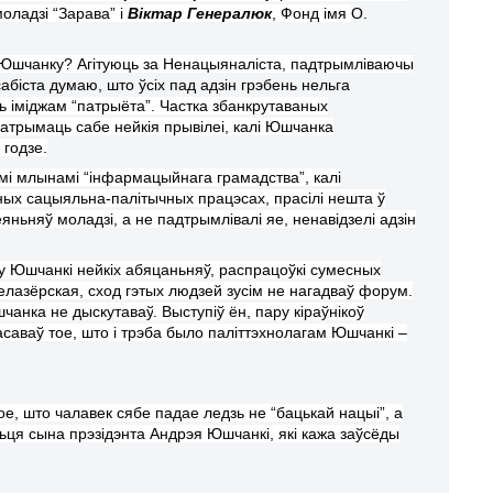
оладзі “Зарава” і
Віктар Генералюк
, Фонд імя
О.
а Юшчанку? Агітуюць за Ненацыяналіста, падтрымліваючы
абіста думаю, што ўсіх пад ад
зін
гр
эбень
нельга
ь
іміджам “патрыёта”. Частка збанкрута
ван
ых
 атрымаць сабе нейкія прывілеі, калі Юшчанка
 годзе.
ымі млын
амі
“
інфармацыйнага грамадства
”
, калі
альных сацыяльна-палітычных працэсах, прасілі
нешта
ў
еян
ь
няў моладзі, а не падтрымлівалі яе,
ненавідзелі
адзін
 у Юшчанк
і
нейкіх
абяцан
ь
няў, распрацоўкі сумесных
елаз
ё
рск
ая
, сход гэтых людзей зусім не нагадва
ў
форум.
шчанка не дыскутава
ў
. Выступіў ён, пару кіраўнікоў
аваў тое, што і трэба было п
аліттэхнолага
м Юшчанк
і
–
тое, што чалавек сябе падае ледзь не “бацьк
ай
нацыі”, а
ь
ця сына прэзідэнта Андрэя Юшчанк
і
, які кажа заўсёды