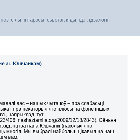
, сілы, інтарэсы, сьветагляды, ідэі, ідэалогіі,
ьне зь Юшчанкам)
мавалі вас – нашых чытачоў – пра слабасьці
тыка і пра некаторыя яго плюсы на фоне іншых
гл., напрыклад, тут:
/23/406; nashaziamlia.org/2009/12/18/2843). Сёньня
рэзідэнцтва пана Юшчанкі (паколькі яно
ць многія. Мы выбралі найбольш цікавыя на наш
аем вам.