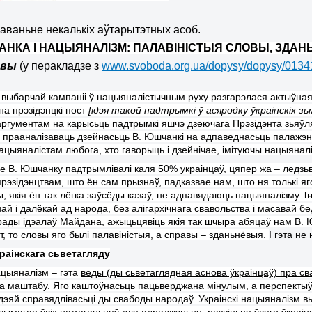
аваньне некалькіх аўтарытэтных асоб.
НКА І НАЦЫЯНАЛІЗМ: ПАЛАВІНІСТЫЯ СЛОВЫ, ЗДА
евы
(у перакладзе з
www.svoboda.org.ua/dopysy/dopysy/0134
 выбарчай кампаніі ў нацыяналістычным руху разгарэлася актыўная
на прэзідэнцкі пост
[ідэя такой падтрымкі ў асяродку ўкраінскіх 
ргументам на карысьць падтрымкі яшчэ дзеючага Прэзідэнта зьяўляе
 прааналізаваць дзейнасьць В. Юшчанкі на адпаведнасьць палажэн
цыяналістам любога, хто гаворыць і дзейнічае, імітуючы нацыяналіз
зе В. Юшчанку падтрымлівалі каля 50% украінцаў, цяпер жа – ледзь
рэзідэнцтвам, што ён сам прызнаў, падказвае нам, што ня толькі яг
ы, якія ён так лёгка заўсёды казаў, не адпавядаюць нацыяналізму.
І
ай і далёкай ад народа, без алігархічнага свавольства і масавай б
драды ідэалаў Майдана, ажыцьцявіць якія так шчыра абяцаў нам В.
, то словы яго былі палавініст
ыя
, а справы – здан
ь
нёвыя.
І гэта не
раінскага с
ь
ветагляду
ацыяналізм – гэта
веды (ды сьветаглядная аснова ўкраінцаў) пра с
га маштабу.
Яго каштоўнасьць пацьверджана мінулым, а перспектыўн
ідэяй справядлівасьці ды свабоды народаў. Украінскі нацыяналізм 
вымагае ўсіх намаганьняў для адраджэньня, развіцьця ўсяго ўкраінс