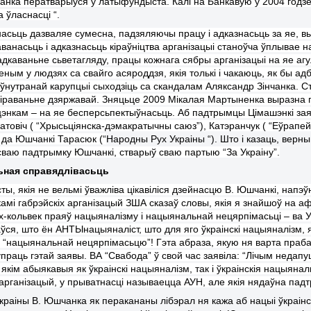
чанка
ператварыўся ў
лат
ы
фунд
ы
ста.
Калі на Банкавую ў 2004 годзе 
а ўласнасці “.
насьць дазваляе сумесна, падзяляючы працу і адказнасьць за яе, 
ванасьць і адказнасьць кіраўніцтва арганізацыі станоўча ўплывае 
дкаваньне сьветагляду, працы кожнага сябры арганізацыі на яе аг
еным у людзях са свайго асяроддзя, якія толькі і чакаюць, як бы 
за ўнутранай карупцыі сыходзіць са скандалам Аляксандр Зінчанка.
С
кіраваньне
дзяржавай. Зняц
ь
це 2009 Мікалая Мартыненка выразна 
энка
м
– на яе бесперс
ь
пектыўнас
ь
ць. Аб падтрымцы Цімашэнк
і
за
р
а
тов
і
ч ( “Хрыс
ь
ціянска-дэмакратычны саюз”), Кат
эра
нчук ( “Еўрапе
кі да Юшчанк
і
Тарасюк (“
Народны Рух Украіны “). Што і казаць, вер
сваю падтрымку Юшчанк
і
, стварыў сваю партыю “За Украіну”.
ная справядлівас
ь
ць
ы, якія не вельмі ўважліва цікавіліся дзейнасцю В. Юшчанкі, напэўн
камі габрэйскіх арганізацый ЗША сказаў словы, якія я знайшоў на 
іх-кольвек праяў нацыяналізму і нацыянальнай нецярпімасьці – ва У
ўся, што ён АНТЫнацыяналіст, што для яго ўкраінскі нацыяналізм, як
 “нацыянальнай нецярпімасьцю”! Гэта абраза, якую ня варта праба
супраць гэтай заявы. ВА “Свабода” ў свой час заявіла: “Лічым нед
якім абыякавыя як ўкраінскі нацыяналізм, так і ўкраінскія нацыяна
 арганізацый, у прыватнасці называецца АУН, але якія нядаўна па
Украіны В. Юшчанка як перакананы лібэрал ня кажа аб нацыі ўкраінс