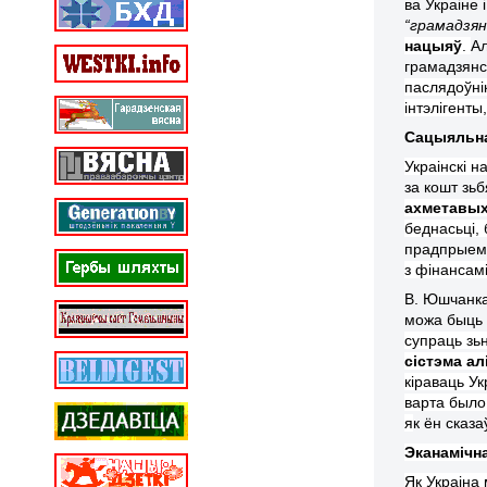
ва Украіне 
“грамадзян
нацыя
ў
.
Ал
грамадзянс
паслядоўнік
інтэліген
ты
Сацыяльна
Украінскі н
за кошт зь
ахметавых
беднасьці, 
прадпрыемс
з фінансам
В. Юшчанка
можа быць 
супраць зьн
сістэма а
кіраваць Ук
варта было
я
к ён сказа
Эканамічн
Як Украіна