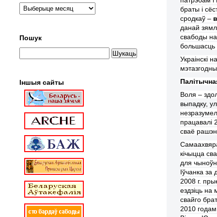
браты і сё
сродкаў –
данай зямл
свабоды н
Пошук
большасць 
Украінскі н
мэтазгодны
Палітычна
Іншыя сайты
Воля – здол
выпадку, ул
незразумел
працавалі 
сваё рашэн
Самаахвяра
кічыцца св
для чыноўн
Іўчанка за 
2008 г. пр
ездзіць на
свайго бра
2010 годам