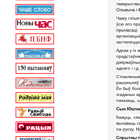
таварыства
Ольжыча і
Чаму гэтыя
ўсю яго пр
пры
часаці
.
арганізацый
застанецца
Аднак у іх
прадстаўнік
дзяржа
ўны
аднаго і г.д.
Стомленыя 
рашэн
ь
няў.
Ён
бы
ў
бол
згаданых ар
паказаць, 
Сын Юшча
Кажуць,
сям
выхаваць с
па-руску.
Н
Спрытны
п