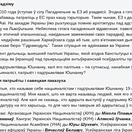
Радзіму
010 года ўступае ў сілу Пагадненьне зь ЕЗ аб рэадмісіі.
Згодна з гэ
аб
ава
ць патрапіць у ЕС праз нашу тэрыторыю. Такім чынам
,
Е
З
з да
Азіі. На захадзе Украіны ўжо рыхтуюцца помнікі архітэктуры пад адс
ку
на Льво
ўшчыне
. Небяспека гэтага пагаднен
ь
ня відавочная: павел
е этнічнай злачыннас
ь
ці, на
кіданьне
замежнікамі сваіх парадкаў, вы
 нядаўняе рашэн
ь
не Харк
а
ўскага суда аб тым, што в’етнамская д
рскае бюро “
Гідра
модуль”. Такая сітуацыя не адзінкав
ая
ва Украіне.
мент
датычыць
з
ь
нешняй палітыкі Украіны, як
ой
згодна Канстытуцыі к
раць ва ўкраін
цаў
пад прыкрыцьцём антыўкраінскай
псеўдаэліты
пр
падтрымліваць Юшчанк
у
, калі яго палітыка – па сутна
сь
ці
, нахабная
ыяналіст, патрыёт і падтрымлівае Юшчанк
у
?
 патрыёты і савецкая паказуха
ь тыя, хто называе сябе нацыяналістам і падтрымлівае Юшчанку. 19 
 нацыяналістаў. Мне казалі, што ня варта называць людзей, якія яг
налістаў. Але калі не сказаць, хто адкрыта выступіў у падтрымку Ю
датуру на яго карысьць, то для чаго мы гаворым аб адкрытасьці ў п
такі: Арганізацыя Украінскіх Нацыяналістаў (АУН) ды
Мікола Плавь
аманаў
, Кангрэс Украінскіх Нацыяналістаў (КУН) і
Аляксей Іўчанка
 Нацыянальная Асамблея (УНА) ды
Юры Шухевіч
, Усеўкраінскае 
аюз афіцэраў Украіны і
Вячаслаў Белавус
, Усеўкраінская ліга ўкра