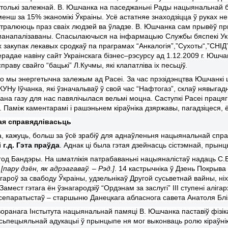
толькі залежнай. В. Юшчанка на пас
е
дж
а
н
ь
ні
Рады
нацыянальнай 
менш за 15% эканомікі
Ў
краіны.
У
сё астатняе знаходзіцца ў руках н
антралююць праз сваіх людзей ва ўладзе. В. Юшчанка сам прывёў п
анапалізаваны. Спасылаючыся на інфармацыю Службы бяспекі Укр
 закупак лекавых сродкаў па праграмах
“Анкалогія”,”
Сухоты
“,”СНІД”
ерадае навін
у
сайт Украінскага бізнес
–
рэсурсу
ад
1.12.2009 г. Юшчан
праву свайго “бацьк
і
” Л.Кучмы, які клапатліва іх
песьціў
.
о мы энергетычна залеж
ым
ад Расеі. За час прэзідэнцтва Юшчанк
і
ц
К
УНу
Іўчанка, які ўзначальваў ў свой час “Нафтогаз”,
склаў
нявыгад
ана газу для нас павялічылася вельмі моцна. Саступкі Расеі працяг
. Паміж каментарамі і рашэн
ь
нем кіраўніка дзяржавы, пагадзіцеся, 
ая справядлівас
ь
ць
, кажуць, больш за ўсё зрабіў для аднаўлен
ь
ня нацыянальнай спра
 г.д.
Гэта праўда
.
Аднак ці была гэтая дзейнасць сістэмна
й
, прын
 год Банд
э
ры. На шматлікія патрабаван
ь
ні нацыяналістаў
на
даць С.
[
пару дзён, як адрэагаваў. – Рэд.
]
. 14 кастрычніка ў Дзень Покрыва 
агароў за свабоду
Ў
краіны, удзельнікаў Другой сус
ь
ветнай вайны,
ні
Замест гэтага ён ўзнагародзіў “Ордэнам за заслугі” III ступені алігар
сепаратыстаў
–
старшын
ю
Данецкага абласнога савета Анатоля Бл
оранага Інстытута нацыянальнай памяці В. Юшчанка паставіў фізік
с
ь
пецыяльнай адукацыі ў прынцыпе н
я мог
выконваць ролю кіраўні