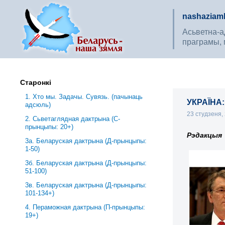
nashaziaml
Асьветна-ад
праграмы, 
Старонкі
1. Хто мы. Задачы. Сувязь. (пачынаць
УКРАЇНА:
адсюль)
23 студзеня,
2. Сьветаглядная дактрына (С-
прынцыпы: 20+)
Рэдакцыя
3a. Беларуская дактрына (Д-прынцыпы:
1-50)
3б. Беларуская дактрына (Д-прынцыпы:
51-100)
3в. Беларуская дактрына (Д-прынцыпы:
101-134+)
4. Пераможная дактрына (П-прынцыпы:
19+)