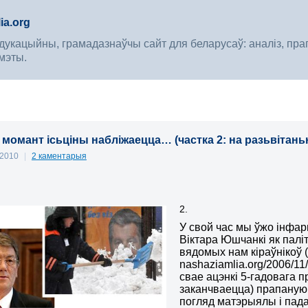
ia.org
укацыйны, грамадазнаўчы сайт для беларусаў: аналіз, прагноз
мэты.
 момант ісьціны набліжаецца… (частка 2: на разьвітан
 2010
|
2 каментарыя
2.
У свой час мы ўжо інфар
Віктара Юшчанкі як палі
вядомых нам кіраўнікоў (
nashaziamlia.org/2006/11
свае ацэнкі 5-гадовага п
заканчваецца) прапаную
погляд матэрыялы і пад