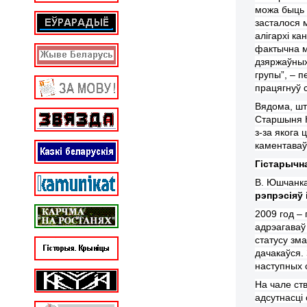
можа быць 
засталося 
алігархі к
фактычна м
дзяржаўных
групы”, – п
пра
цягнуў
с
Вядома, шт
Старшыня 
з-за
якога ц
камен
т
аваў
Гістарычн
В. Юшчанка
рэпрэсіяў і
2009 год –
адрэагаваў
статусу зм
дачакаўся. 
наступных
На
чале ств
адсутнасц
і