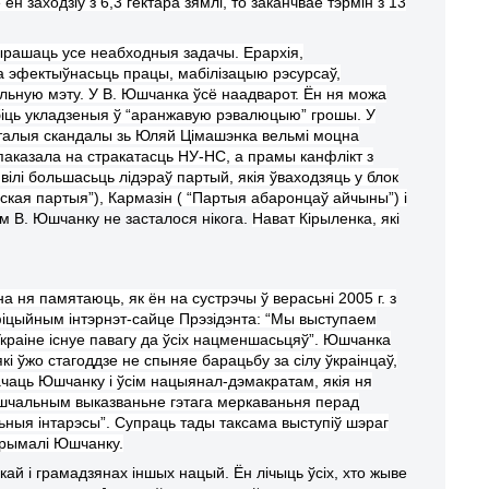
ён заходзіў з 6,3 гектара зямлі, то заканчвае тэрмін з 13
вырашаць усе неабходныя задачы. Ерархія,
на эфектыўнасьць працы, мабілізацыю рэсурсаў,
ульную мэту. У В. Юшчанка ўсё наадварот. Ён ня можа
адбіць укладзеныя ў “аранжавую рэвалюцыю” грошы.
У
талыя
скандалы з
ь
Юляй Цімашэнка вельмі моцна
паказал
а
на стракатасць НУ-НС, а прамы канфлікт з
явілі большас
ь
ць лідэраў партый, якія ўваходзяць у блок
йская партыя”), Кармазін ( “Партыя абаронцаў айчыны”) і
ным В. Юшчанк
у
не засталося нікога.
Нават Кірыленка, які
а ня памятаюць, як ён на сустрэчы ў верасьні 2005 г. з
афіцыйным інтэрнэт-сайце Прэзідэнта: “Мы выступаем
краіне існуе павагу да ўсіх нацменшасьцяў”.
Юшчанка
і ўжо стагоддзе не спыняе барацьбу за сілу ўкраінцаў,
чаць Юшчанку і ўсім нацыянал-дэмакратам, якія ня
апушчальным выказваньне гэтага меркаваньня перад
льныя інтарэсы”. Супраць тады таксама выступіў шэраг
дтрымалі Юшчанку.
кай і грамадзянах іншых нацый. Ён лічыць ўсіх, хто жыве