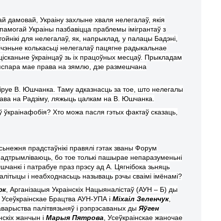
тай дамов
ай, У
краіну захл
ы
не хваля нелегалаў, якія
памогай Украіны пазбавіцца праблем
ы
імігрантаў з
тойнікі для нелегалаў, як, напрыклад, у палацы Бадэн
і
,
ічэн
ь
не колькас
ь
ці нелегалаў пацягне радыкальнае
цісканьне ўкраін
цаў
з
ь
іх працоўных месцаў. Прыкладам
ыяспара мае права на зямлю, дзе размешчана
іру
е
В. Юшчанка. Таму адказнасць за тое, што нелегалы
ава на Радзіму, ляжыць цалкам на В. Юшчанка.
 ў
ў
кра
інафобія
? Хто можа пасля гэтых фактаў сказаць,
сьнежня прадстаўнікі правялі гэтак званы Форум
о падтрымліваюць, бо тое толькі пашырае непаразуменьні
шчанкі і патрабуе праз прэсу ад А. Цягнібока зьняць
алітыцы і неабходнасьць называць рэчы сваімі імёнамі?
юк
, Арганізацыя Украінскіх Нацыяналістаў (АУН – Б) ды
, Усеўкраінскае Брацтва АУН-УПА і
Міхаіл Зеленчук
,
таварыства палітвязьняў і рэпрэсаваных ды
Яўген
інскіх жанчын і
Марыя Пятрова
, Усеўкраінскае жаночае