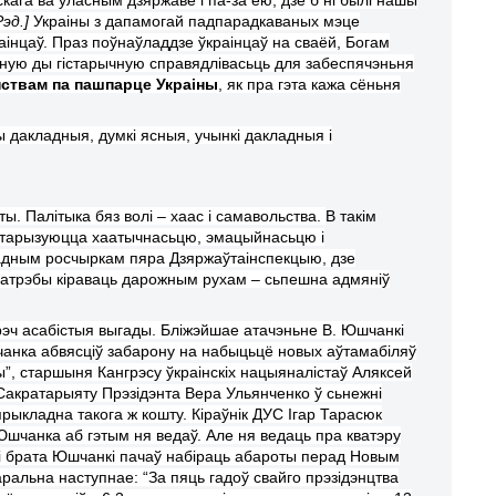
Рэд.]
Украіны з дапамогай падпарадкаваных мэце
раінцаў. Праз поўнаўладдзе ўкраінцаў на сваёй, Богам
ьную ды гістарычную справядлівасьць для забеспячэньня
нствам па пашпарце Украіны
, як пра гэта кажа сёньня
вы дакладныя, думкі ясныя, учынкі дакладныя і
ы. Палітыка бяз волі – хаас і самавольства.
В такім
актарызуюцца хаатычнасьцю, эмацыйнасьцю і
 адным росчыркам пяра Дзяржаўтаінспекцыю, дзе
 патрэбы кіраваць дарожным рухам – сьпешна адмяніў
рэч асабістыя выгады. Бліжэйшае атачэньне В. Юшчанкі
чанка абвясціў забарон
у
на набыц
ь
цё новых аўтамабіляў
ы”, старшыня Кангрэсу ўкраінскіх нацыяналістаў Аляксей
 Сакратарыят
у
Прэзідэнта Вера Ульянченко ў с
ь
нежні
прыкладна так
ога
ж кошту. Кіраўнік
Д
У
С
Ігар Тарасюк
Юшчанка аб гэтым н
я
ведаў. Але н
я
ведаць пра кватэр
у
і брата Юшчанк
і
пачаў набіраць абароты перад Новым
аральна наступнае: “За пяць гадоў свайго прэзідэнцтва