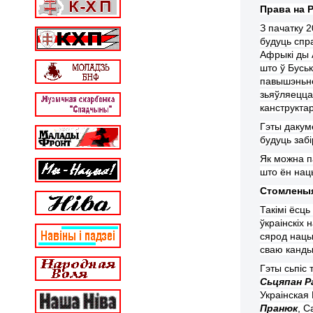
Права на 
З пачатку 2
будуць
спр
А
ф
ры
к
і
ды
што ў Бус
ь
павышэн
ь
н
з
ь
яўляецца
канструкта
Гэты даку
будуць забі
Як можна 
што ён нац
Стомленыя
Такімі ёсц
ўкраінскіх
сярод нацыя
сваю канды
Гэты сьпіс 
Сьцяпан Р
Украінская
Пранюк
, С