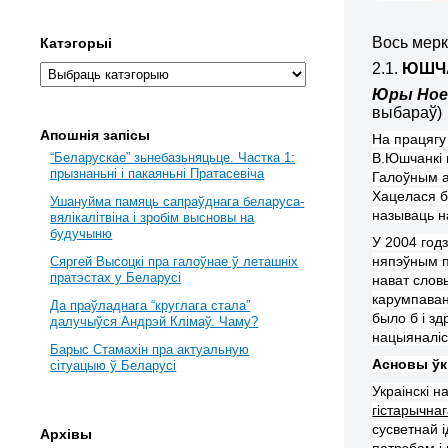
Вось мерк
Катэгорыі
2.1.
ЮШЧА
Юры Но
выбараў)
Апошнія запісы
На працягу
В.Юшчанкі 
“Беларускае” зьнебазьняцьце. Частка 1:
прызнаньні і пакаяньні Пратасевіча
Галоўным а
Хацелася б
Ушануйма памяць сапраўднага беларуса-
называць на
вялікалітвіна і зробім высновы на
будучыню
У 2004 год
няпэўным п
Сяргей Высоцкі пра галоўнае ў леташніх
пратэстах у Беларусі
нават слов
карумпаван
Да праўладнага “круглага стала”
было б і з
далучыўся Андрэй Клімаў. Чаму?
нацыяналіст
Барыс Стамахін пра актуальную
Асновы ўк
сітуацыю ў Беларусі
Украінскі н
гістарычна
сусветнай 
Архівы
патрэбам і 