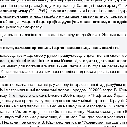
стры. Ён спрыяе
распаўсюду магутнасьці, багацця
і прасторы
[?! – 
валюнтарызму
[?! – Рэд.]
, самаахвяраваньня і арганізаванасьці ўк
і, украінскі сьветагляд увасабляе ў жыцьцё нацыянальную, сацыял
ашай нацыі.
Нацыя ёсць кроўна-духоўным адзінствам, а не адзі
нацыянал-дэмакратаў.
ацыяналіст палавініста ня кажа і для віду ня дзейнічае. Ягоныя сло
я.
я воля, самаахвярнасьць і арганізаванасьць нацыяналіста
ьнасьць трымаць сябе ў руках і рашучасьць у дасягненьні сваёй мэт
асна, палітыкі няма.
Ініцыятывы Юшчанкі, яго ўказы, дзеяньні хар
ыя нават для бліжэйшага атачэньня. Летам 2005 года ён разагнаў
22 тысячы чалавек, а затым пасьпешліва пад ціскам рэчаіснасьці –
ьне.
ваньне дазваляе паставіць у аснову інтарэсы нацыі, адціснуўшы п
аімі матэрыяльнымі перавагамі перад народам.
У 2006 годзе В. Юш
ікаў.
Яго н
я
доўга слухалі.
Вясной 2006 г.
к
іраўнік “Нафтогаз
у
Ў
краін
дзяржаўныя сродкі купіў
м
эрсэдэс коштам у мільён грывен. Кіраўнік
ыехала на з’езд партыі Юшчанк
і
на найноўшым
м
эрсэдэсе “S” класа 
 машыне “Астон Марцін” яшчэ больша
га
кошту. Можна сказаць, што 
та, якую
той
атрымаў нахаляву, ён н
я
мог. Скандал вакол уласнас
ь
ц
. Нядаўна пра самога В. Юшчанк
у
напісала “Украінская праўда” літ