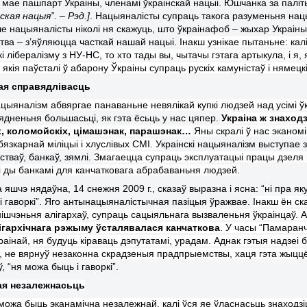
і мае пашпарт Украіны, членамі ўкраінскай нацыі.
Юшчанк
а
за палі
ская нацыя”. – Рэд.
]
. Нацыяналісты супраць такога разумен
ь
ня нац
е нацыяналісты ніколі н
я скажу
ць, што
ў
кра
іна
фоб
–
жыхар Украін
тва
–
з’яўля
ю
цца часткай нашай нацыі.
Інакш
у
знікае пытан
ь
не: кал
і лібералізму з НУ-НС, то хто тады вы, чытачы гэтага артыкула, і я,
, якія
паў
сталі ў абарон
у
Ў
краіны супраць рускіх камуністаў і нямец
я справядлівасць
ацыяналізм абвяргае панаваньне невялікай купкі людзей над усімі ў
бядненьня большасьці, як гэта ёсьць у нас цяпер.
Украіна ж знаход
, коломойскіх, цімашэнак, парашэнак…
Яны скралі ў нас эканом
бязкарнай міліцыі і хлуслівых СМІ. У
краінскі нацыяналізм выступае 
тваў, банкаў, зямлі.
Змагаецца супраць эксплуатацыі працы дзеля 
і ды банкамі для канчатковага абрабаваньня людзей.
 яшчэ нядаўна, 14 снежня 2009 г., сказаў выразна і ясна: “ні пра
і гаворкі”. Яго антынацыяналістычная пазіцыя ўражвае.
Інакш ён ск
ішчэньня алігархаў, супраць сацыяльнага вызваленьня ўкраінцаў. Ал
лігархічнага рэжыму ўсталявалася канчаткова
. У часы “Памаранч
раінай, ня будуць кіраваць дэпутатамі, урадам. Аднак гэтыя надзеі 
, не вярнуў незаконна скрадзеныя прадпрыемствы, хаця гэта жыццё
ў, “ня можа быць і гаворкі”.
ая незалежнасьць
 можа быць эканамічна незалежнай, калі ўся яе ўласнасьць знаходзі