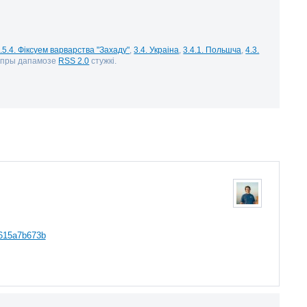
.5.4. Фіксуем варварства "Захаду"
,
3.4. Украіна
,
3.4.1. Польшча
,
4.3.
і пры дапамозе
RSS 2.0
стужкі.
3615a7b673b