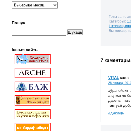
Гэты запіс а
Катэгорыі:
1.
Пошук
Інтэрнацыян
Вы можаце па
Іншыя сайты
7 каментары
VITAL
кажа:
28 лютага, 2010
эўрапейскія 
а ці магло б
дарэчы, пагл
там усё добр
Адказаць