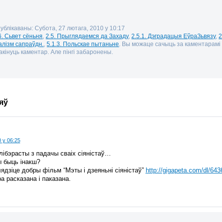
публікаваны: Субота, 27 лютага, 2010 у 10:17
6. Сьвет сёньня
,
2.5. Прыглядаемся да Захаду
,
2.5.1. Дэградацыя ЕўраЗьвязу
,
2
алізм сапраўдн.
,
5.1.3. Польскае пытаньне
. Вы можаце сачыць за каментарам
кінуць каментар. Але пінгі забаронены.
яў
 у 06:25
лібэрасты з падачы сваіх сіяністаў…
ы быць інакш?
ядзіце добры фільм “Мэты і дзеяньні сіяністаў”
http://gigapeta.com/dl/64
а расказана і паказана.