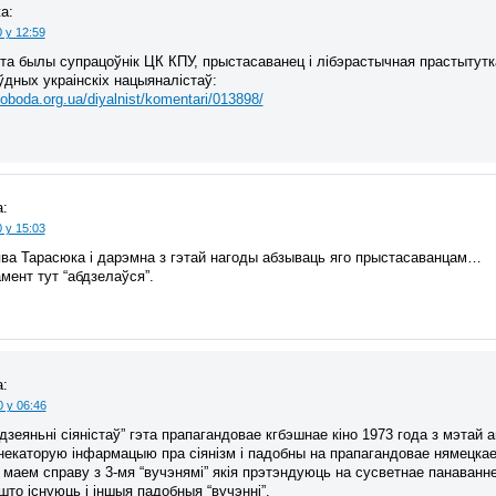
а:
 у 12:59
та былы супрацоўнік ЦК КПУ, прыстасаванец і лібэрастычная прастытутк
дных украінскіх нацыяналістаў:
oboda.org.ua/diyalnist/komentari/013898/
:
 у 15:03
ва Тарасюка і дарэмна з гэтай нагоды абзываць яго прыстасаванцам…
мент тут “абдзелаўся”.
:
0 у 06:46
 дзеяньні сіяністаў” гэта прапагандовае кгбэшнае кіно 1973 года з мэтай
екаторую інфармацыю пра сіянізм і падобны на прапагандовае нямецкае 
маем справу з 3-мя “вучэнямі” якія прэтэндуюць на сусветнае панаванне
то існуюць і іншыя падобныя “вучэнні”.