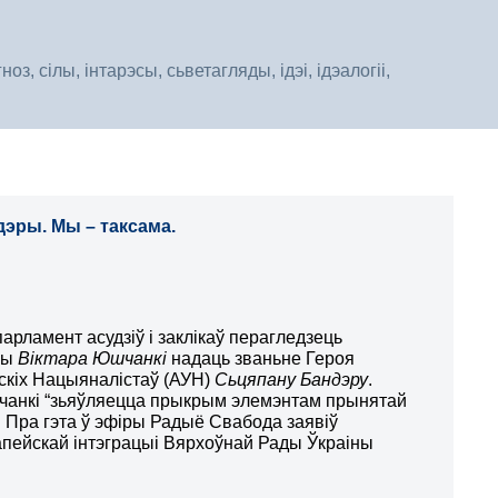
, сілы, інтарэсы, сьветагляды, ідэі, ідэалогіі,
эры. Мы – таксама.
парл
а
м
е
нт асудзіў
і заклікаў перагледзець
ны
Віктара Юшчанкі
надаць званьне Героя
скіх Нацыяналістаў (
А
УН)
Сьцяпану Бандэру
.
шчанкі “зьяўляецца прыкрым элемэнтам прынятай
 Пра гэта ў эфіры Радыё Свабода заявіў
апейскай інтэграцыі Вярхоўнай Рады Ўкраіны