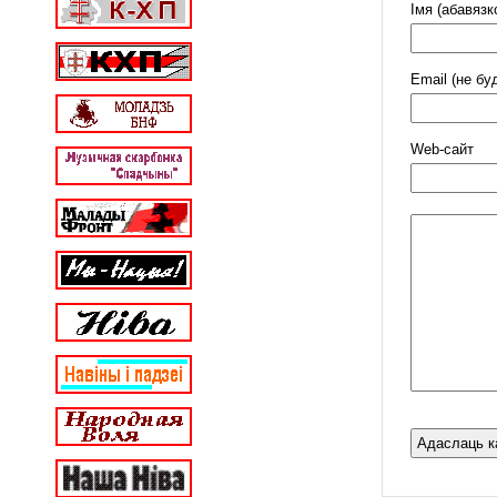
Імя (абавязк
Email (не бу
Web-cайт