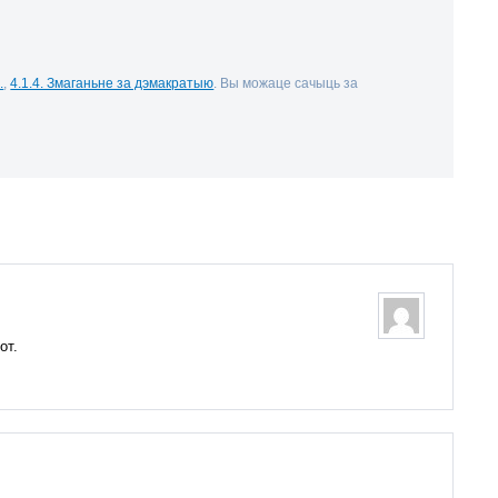
.
,
4.1.4. Змаганьне за дэмакратыю
. Вы можаце сачыць за
от.