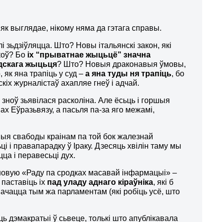
 як выглядае, нікому няма да гэтага справы.
 зьдзіўляцца. Што? Новы італьянскі закон, які
коў? Бо
іх “прыватнае жыцьцё” значна
д
с
кага жыцьця
? Што? Новыя драконавыя ўмовы,
 як яна трапіць у суд –
а яна туды ня трапіць
, бо
скіх журналістаў ахапляе гнеў і адчай.
,
зноў зьявілася расколіна. Але ёсьць і горшыя
нах Еўразьвязу, а пасьля па-за яго межамі,
ныя свабоды краінам па той бок жалезнай
і і правапарадку ў Іраку. Дзесяць хвілін таму мы
цца і перавесьці дух.
новую «Раду па сродках масавай інфармацыі» –
 паставіць іх
пад уладу аднаго кіраўніка
, які б
начацца тым жа парламентам (які робіць усё, што
ь дэмакратыі ў сьвеце, толькі што апублікавала