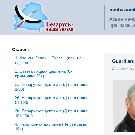
nashaziaml
Асьветна-ад
праграмы, 
Старонкі
1. Хто мы. Задачы. Сувязь. (пачынаць
Guardian
адсюль)
17 ліпеня, 2
2. Сьветаглядная дактрына (С-
прынцыпы: 20+)
3a. Беларуская дактрына (Д-прынцыпы:
1-50)
3б. Беларуская дактрына (Д-прынцыпы:
51-100)
3в. Беларуская дактрына (Д-прынцыпы:
101-134+)
4. Пераможная дактрына (П-прынцыпы:
19+)