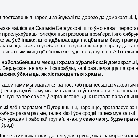
я постсавецкія народы заблукалі па дарозе да дэмакратыі. І,
ызвычаіліся да Сыльвіё Берлусконі, што ўжо нават перасталі
 праслухоўваць тэлефонныя размовы прэм’ера і яго сябру
е за ўсё іншае, што адбываецца на цёмным баку грама
зваляюць газетам усебакова і поўна апісваць справу да таго,
прыватным жыцьці” і блізка яе туды не дапусьціць? І італьян
у найслабейшым месцы храма эўрапейскай дэмакратыі
 Берлусконі не адзін. І сапраўды, калі разгледзецца па краі
 можна ўбачыць
,
як хістаюцца тыя храмы
.
гадоў таму мы змагаліся за тое, каб прынесьці дэмакратыч
Дзесяць гадоў таму мы змагаліся за ўсталяваньне законнасьц
і гінулі за тое самае ў Афганістане. Дык настала пара спыні
лькі дзён парламент Вугоршчыны, нарэшце, прагаласуе за 
 зьбярэ разам радыё, тэлевізію і ўсе сродкі тэлекамунікацыі і
ся урадам і рабочай групай, якая, у сваю чаргу, будзе прыз
 ўрад).
ouse, амерыканская дасьледчая група, якая замярае якасьц