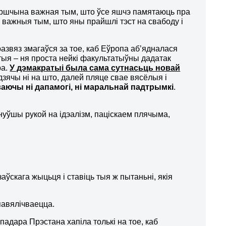
угоршчына важная тым, што ўсе яшчэ памятаюць пра
 важныя тым, што яны прайшлі тэст на свабоду і
развяз змагаўся за тое, каб Еўропа аб’ядналася
тыя – ня проста нейкі факультатыўны дадатак
ра.
У дэмакратыі была сама сутнасьць новай
дзячы ні на што, далей пляце свае вясёлыя і
аючы ні дапамогі
, н
і маральнай падтрымкі
.
уўшы рукой на ідэалізм, паціскаем плячыма,
ўскага жыцьця і ставіць тыя ж пытаньні, якія
авялічваецца.
адара Прэстана хапіла толькі на тое, каб