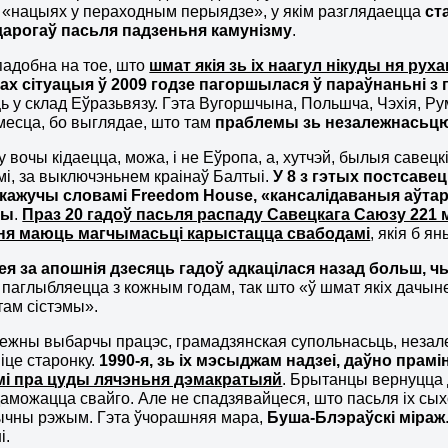
 «нацыях у пераходным перыядзе», у якім разглядаецца
ст
арогаў пасьля падзеньня камунізму
.
падобна на тое, што
шмат якія зь іх наагул нікуды ня рух
нах сітуацыя ў 2009 годзе пагоршылася ў параўнаньні з
ь у склад Еўразьвязу. Гэта Вугоршчына, Польшча, Чэхія, Р
есца, бо выглядае, што там
праблемы зь незалежнасьц
 вочы кідаецца, можа, і не Еўропа, а, хутчэй, былыя савецк
і, за выключэньнем краінаў Балтыі.
У 8 з гэтых постсавец
 кажучы словамі
Freedom
House
, «кансалідаваныя аўта
ры
.
Праз 20 гадоў пасьля распаду Савецкага Саюзу 221 
 ня маюць магчымасьці карыстацца свабодамі
, якія б я
ея за апошнія дзесяць гадоў адкацілася назад больш, ч
паглыбляецца з кожным годам, так што «ў шмат якіх дачы
ам сістэмы».
ежны выбарчы працэс, грамадзянская супольнасьць, незал
ніце старонку.
1990-я
, зь іх мэсыджам надзеі, даўно прамі
і пра цуды лячэньня дэмакратыяй
. Брытанцы вернуцца д
аможацца свайго. Але не спадзявайцеся, што пасьля іх сы
ычны рэжым. Гэта ўчорашняя мара,
Буша-Блэраўскі міраж
і.