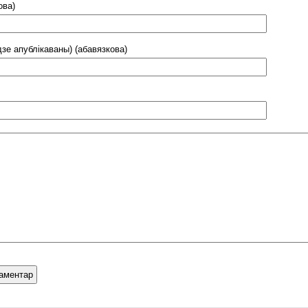
ова)
дзе апублікаваны) (абавязкова)