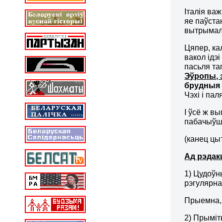
Італія ва
яе паўста
вытрымалі
Цяпер, ка
вакол ідэ
пасьля та
Эўропы, з
брудныя 
Чэхі і пал
І ўсё ж в
пабачыўшы 
(канец цы
Ад рэдак
1) Цудоўн
рэгулярна
Прыемна,
2) Прыміт