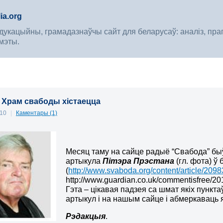
ia.org
укацыйны, грамадазнаўчы сайт для беларусаў: аналіз, прагноз
мэты.
: Храм свабоды хістаецца
010
|
Каментары (1)
Месяц таму на сайце радыё “Свабода” бы
артыкула
Пітэра Прэстана
(гл. фота) ў
(
http://www.svaboda.org/content/article/209
http://www.guardian.co.uk/commentisfree/20
Гэта – цікавая падзея са шмат якіх пунк
артыкул і на нашым сайце і абмеркаваць я
Рэдакцыя
.