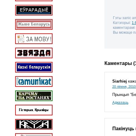
Гэты запіс а
Катэгорыі:
1.
каментарамі
Вы можаце па
Каментары (
Siarhiej
кажа
20 ліпеня, 2010
Прынцып “Бе
Адказаць
Пакінуць