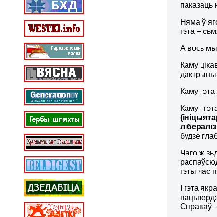
паказаць 
Няма ў яг
гэта – сь
А вось мы
Каму ціка
дактрыны,
Каму гэта
Каму і гэт
(ініцыят
лібераліз
будзе гла
Чаго ж зь
распаўсю
гэты час 
І гэта як
пацьвердз
Справаў –