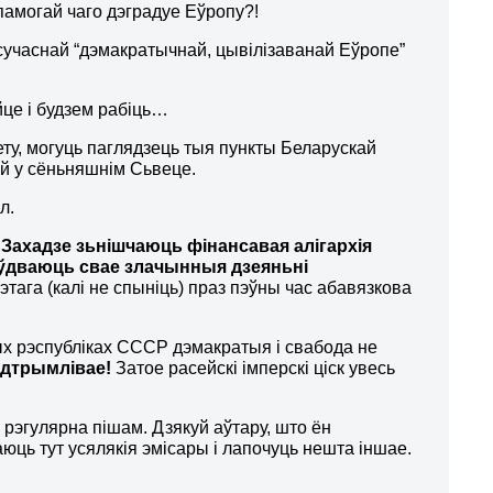
апамогай чаго дэградуе Еўропу?!
 сучаснай “дэмакратычнай, цывілізаванай Еўропе”
йце і будзем рабіць…
ту, могуць паглядзець тыя пункты Беларускай
эй у сёньняшнім Сьвеце.
л.
Захадзе зьнішчаюць фінансавая алігархія
раўдваюць свае злачынныя дзеяньні
этага (калі не спыніць) праз пэўны час абавязкова
ых рэспубліках СССР дэмакратыя і свабода не
падтрымлівае!
Затое расейскі імперскі ціск увесь
) рэгулярна пішам. Дзякуй аўтару, што ён
жаюць тут усялякія эмісары і лапочуць нешта іншае.