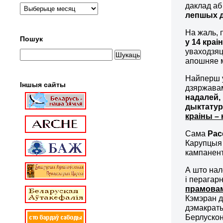
даклад аб
лепшых д
На жаль, 
Пошук
у 14 краі
уваходзяц
апошняе м
Найперш у
Іншыя сайты
дзяржавам
надалей,
дыктату
краіны –
Сама
Рас
Карупцыя 
кампанент
А што нал
і перагар
прамовам
Кэмэран д
дэмакрат
Берлускон