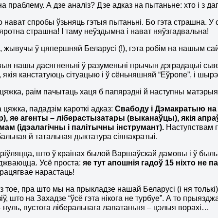
на праблему. А дзе аналіз? Дзе адказ на пытаньне: хто і з д
о нават спробы ўзьняць гэтыя пытаньні. Бо гэта страшна. У
мяротна страшна! І таму неўздымна і нават няўзгадвальна!
, жывучы ў цяпершняй Беларусі (!), гэта робім на нашым са
выя нашы дасягненьні ў разуменьні прычын дэградацыі сьве
 якія канстатуюць сітуацыю і ў сёньняшняй “Еўропе”, і шыр
 цяжка, раім пачытаць хаця б папярэдні й наступны матэрыя
а цяжка, пададзім кароткі адказ:
Свабоду і Дэмакратыю на 
ар), яе агенты – ліберастызатары (выканаўцы), якія ап
мам (ідэалагічны і палітычны інструмант).
Наступствам г
бальная й татальная дыктатура сіянакратыі.
дзіўляцца, што ў краінах былой Варшаўскай дамовы і ў был
джваюцца. Усё проста:
яе тут апошнія гадоў 15 ніхто не 
працягвае нарастаць!
раз тое, пра што мы на прыкладзе нашай Беларусі (і ня толькі
іў, што на Захадзе “ўсё гэта нікога не турбуе”. А то прыязд
 нуль, пустога ліберальнага лапатаньня – цэлыя ворахі…