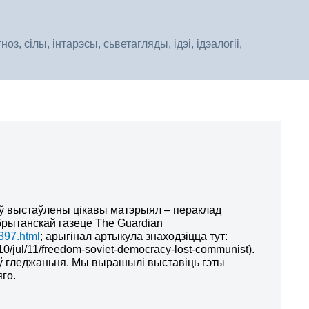
, сілы, інтарэсы, сьветагляды, ідэі, ідэалогіі,
ў выстаўлены цікавы матэрыял – пераклад
 брытанскай газеце The Guardian
8397.html
; арыгінал артыкула знаходзіцца тут:
10/jul/11/freedom-soviet-democracy-lost-communist
)
.
таў гледжаньня. Мы вырашылі выставіць гэты
го.