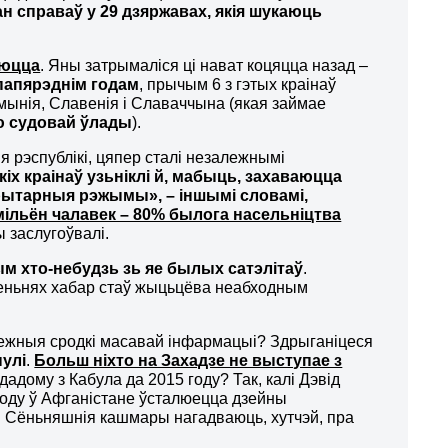
ан справаў у 29 дзяржавах, якія шукаюць
аюцца
. Яны затрымаліся ці нават коцяцца назад –
 папярэднім годам
, прычым 6 з гэтых краінаў
умынія, Славенія і Славаччына (якая займае
ю судовай ўлады
).
ія рэспублікі, цяпер сталі незалежнымі
кіх краінаў узьніклі й, мабыць, захаваюцца
рытарныя рэжымы», – іншымі словамі,
мільён чалавек – 80% былога насельніцтва
ны заслугоўвалі.
ым хто-небудзь зь яе былых сатэлітаў
.
неньнях хабар стаў жыцьцёва неабходным
ежныя сродкі масавай інфармацыі? Здрыганіцеся
нулі
.
Больш ніхто на Захадзе не выступае з
адому з Кабула да 2015 году? Так, калі Дэвід
ходу ў Афганістане ўсталюецца дзейны
. Сёньняшнія кашмары нагадваюць, хутчэй, пра