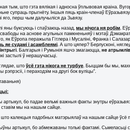
жная тым, што гэта вялікая і адносна ўплывовая краіна. В
ньне супраць прыгнёту. Іншыя пяць краін-членаў Еўразьвязу
 яго, перш чым далучыліся да Зьвязу.
лі яны буксуюць і спаўзаюць назад,
мы нічога н
я
робім
. Еў
і свабоды на аснове агульных памкненьняў і мэтаў. Дэмакра
го, як Еўропа перажыла Гітлера і Мусаліні, Франка і Салаза
ь яе судамі і асамблеямі
. А што цяпер? Берлусконі, нягле
інтрыгі
. Балгарыя і Румынія яшчэ змагаюцца,
не атрымлів
які застылі ў нерашучасьці.
ыглядае, што
ўсё гэта нікога не турбуе
. Быццам бы мы, махн
рэпрэсіі, і пераходзім на другі бок вуліцы”.
таваньня)
цыі:
ы артыкул, бо падае вельмі важныя факты знутры еўразьвяза
 ставім мы на нашым сайце.
 што калекцыя падобных матэрыялаў на нашым сайце ўсё п
ыўны артыкул, бо абмежаваны толькі фактамі. Сьмеласьці сп