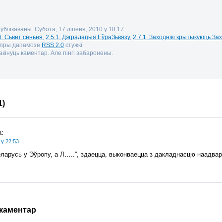
публікаваны: Субота, 17 ліпеня, 2010 у 18:17
6. Сьвет сёньня
,
2.5.1. Дэградацыя ЕўраЗьвязу
,
2.7.1. Заходнікі крытыкуюць Зах
 пры дапамозе
RSS 2.0
стужкі.
кінуць каментар. Але пінгі забаронены.
1)
:
 у 22:53
ларусь у Эўропу, а Л…..”, здаецца, выконваецца з дакладнасцю наадвар
 каментар