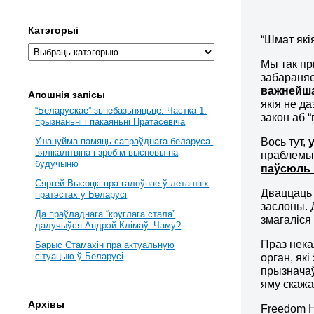
Катэгорыі
“Шмат які
Мы так пр
забараняе
важнейша
Апошнія запісы
якія не да
“Беларускае” зьнебазьняцьце. Частка 1:
закон аб “
прызнаньні і пакаяньні Пратасевіча
Вось тут,
Ушануйма памяць сапраўднага беларуса-
вялікалітвіна і зробім высновы на
праблемы.
будучыню
паўсюль
Сяргей Высоцкі пра галоўнае ў леташніх
Дваццаць 
пратэстах у Беларусі
заслоны. 
Да праўладнага “круглага стала”
змагаліся 
далучыўся Андрэй Клімаў. Чаму?
Праз нека
Барыс Стамахін пра актуальную
сітуацыю ў Беларусі
орган, які
прызначаў
яму скажа
Архівы
Freedom H