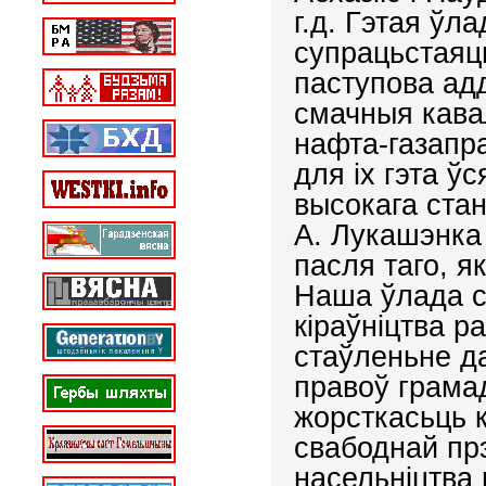
г.д. Гэтая ўл
супрацьстаяць
паступова ад
смачныя кавал
нафта-газапр
для іх гэта ўс
высокага стан
А. Лукашэнка 
пасля таго, я
Наша ўлада 
кіраўніцтва р
стаўленьне да
правоў грамад
жорсткасьць 
свабоднай прэ
насельніцтва 