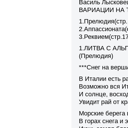
Василь Лыскове
ВАРИАЦИИ НА 
1.Прелюдия(стр. 
2.Аппассионата(с
3.Реквием(стр.17
1.ЛИТВА С АЛЬ
(Прелюдия)
***Снег на верш
В Италии есть р
Возможно вся И
И солнце, восхо
Увидит рай от кр
Морские берега 
В горах снега и 