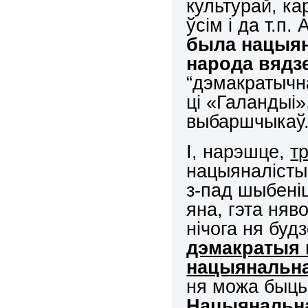
культурай, к
ўсім і да т.п
была нацыян
народа вядз
“дэмакратычна
ці «Галандыі»
выбаршчыкаў
І, нарэшце,
т
нацыяналісты.
з-пад шыбенi
яна, гэта няв
нiчога ня бу
дэмакратыя
нацыянальн
ня можа быць
Нацыянальн