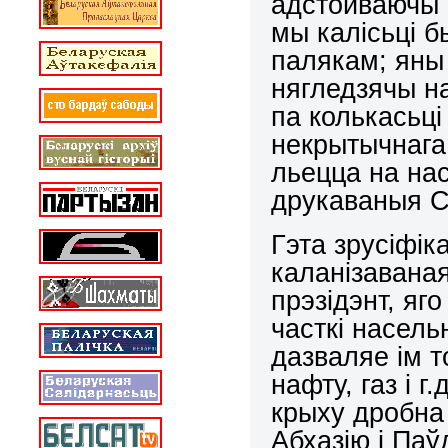
адстойваючы 
мы калісьці бы
палякам; яны
нягледзячы н
па колькасьц
некрытычнага
льецца на нас
друкаваныя СМ
Гэта зрусіфік
каланізавана
прэзідэнт, яг
часткі насель
дазваляе ім т
нафту, газ і г
крыху дробна
Абхазію і Паў