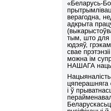
«Беларусь-Бог
прытрымлівац
верагодна, н
адкрыта прац
(выкарыстоўв
тым, што для
юдэяў, грэка
свае прэтэнзіі
можна ім суп
НАШАГА нацы
Нацыяналісты
цяперашняга с
і ў прыватнасц
перайменавалі
Беларускасьц