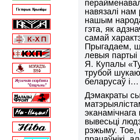
перайменавалі
навязалі нам
нашым народа
гэта, як адзн
самай характ
Прыгадаем, шт
левыя партыі 
Я. Купалы «Т
трубой шукаю
беларусаў і… 
Дэмакраты сь
матэрыяліста
эканамічнага 
вывесьці людз
рэжыму. Тое, 
працаўнікі, а