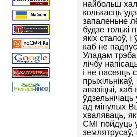
найбольш хал
колькасць уд
запаленьне лё
будзе толькі 
якіх сталоў, 
каб не падпус
Уладам трэба
лічбу напісац
і не пасеяць 
прыхільнікаў,
апазіцыі, каб
ўдзельнічаць 
ад мінулых Вы
хваляваць, я
СМІ пойдуць у
землятрусаў, 