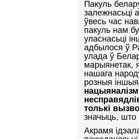
Пакуль белару
залежнасьці а
ўвесь час на
пакуль нам б
уласнасьці ін
адбылося ў Ра
улада ў Белар
марыянетак, 
нашага народ
розныя іншыя
нацыяналізм
несправядлі
толькі вызв
значыць, што
Акрамя ідэала