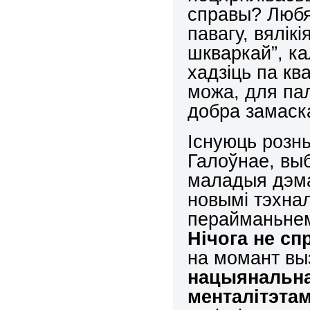
справы? Любя
павагу, вялік
шкваркай”, ка
хадзіць па кв
можа, для па
добра замаск
Існуюць розн
Галоўнае, вы
маладыя дэма
новымі тэхнал
перайманьнем
Нічога не сп
на момант вы
нацыянальна
менталітэтам