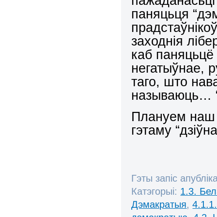
пажаданасьці
паняцьця “дэм
прадстаўнікоў
заходнія лібе
каб паняцьцё
негатыўнае, 
таго, што нав
называюць… “
Плануем наш 
гэтаму “дзіўн
Гэты запіс апублік
Катэгорыі:
1.3. Бе
Дэмакратыя
,
4.1.1