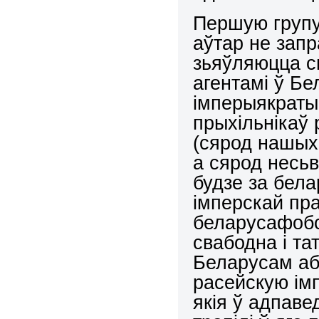
Першую групу 
аўтар не запр
зьяўляюцца с
агентамі ў Б
імперыякраты
прыхільнікаў
(сярод нашых
а сярод несь
будзе за бел
імперскай пра
беларусафобс
свабодна і та
Беларусам аб
расейскую ім
якія ў адпаве