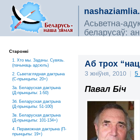
nashaziamlia
Асьветна-аду
беларусаў: ана
сьветагляды, і
Старонкі
1. Хто мы. Задачы. Сувязь.
Аб трох “нац
(пачынаць адсюль)
3 жніўня, 2010
|
5
2. Сьветаглядная дактрына
(С-прынцыпы: 20+)
Павал Біч
3a. Беларуская дактрына
(Д-прынцыпы: 1-50)
3б. Беларуская дактрына
(Д-прынцыпы: 51-100)
3в. Беларуская дактрына
(Д-прынцыпы: 101-134+)
4. Пераможная дактрына (П-
прынцыпы: 19+)