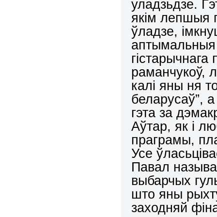
уладзьдзе. Гэ
якім лепшыя п
ўладзе, імкну
аптымальныя 
гістарычнага
раманчукоў, л
калі яны ня т
беларусаў”, а
гэта за дэмак
Аўтар, як і л
праграмы, пл
Усе ўласьціва
Павал называе
выбарчых гул
што яны рыхт
заходняй фіна