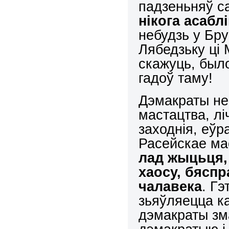
падзеньняў са
нікога асаб
небудзь у Бру
Лябедзьку ці 
скажуць, было
гадоў таму!
Дэмакраты не
мастацтва, лі
заходнія, еўр
Расейскае ма
лад жыц
ь
ця,
хаосу, бяспр
чалавека
. Гэ
зьяўляецца ка
дэмакраты зм