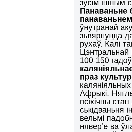
зусім іншым 
Панаван
ь
не 
панаван
ь
не
ўнутранай ак
зьвярнуцца д
рухаў. Калі т
Цэнтральнай 
100-150 гадоў
каляніяльна
праз культур
каляніяльных 
Афрыкі. Нягл
псіхічны стан
ськідваньня і
вельмі падобн
нявер’е ва ўл