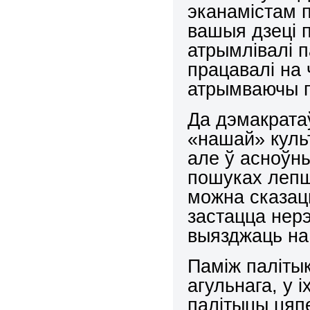
эканамістам п
вашыя дзеці п
атрымлівалі п
працавалі на 
атрымваючы п
Да дэмакрата
«нашай» куль
але ў асноўны
пошуках лепш
можна сказаць
застацца нерэ
выязджаць на
Паміж паліты
агульнага, у і
палітыцы цяп