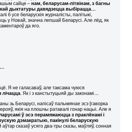
нашым сайце –
нам, беларусам-літвінам,
з багны
кай дыктатуры давядзецца выбірацца…
алі б усе беларускія журналісты, палітыкі,
ыць у Новай, значна лепшай Беларусі. Але лёд, як
каментароў да яго.
А…
цё. Я не галасаваў, але таксама чуюся
я лічацца
. Як і з канстытуцыяй ды законамі…
аны зь Беларусі, напісаў палымянае эсэ [гаворка
 герояў, якія на плошчы ратавалі гонар нацыі. Але я
арусамі ў эсэ перамяжаюцца з праклёнамі і
арускую дэмакратыю, пакінулі беларускую
й аўтар сказаў усяго два-тры сказы, маўляў, сонная