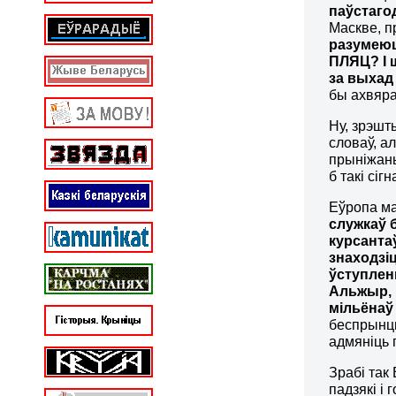
паўстаго
Маскве, п
разумею
ПЛЯЦ? І ш
за выхад
бы ахвяра
Ну, зрэшт
словаў, 
прыніжаны
б такі сі
Еўропа ма
служкаў 
курсантаў
знаходзіц
ўступлен
Альжыр, 
мільёнаў
беспрынцы
адмяніць 
Зрабі так
падзякі і 