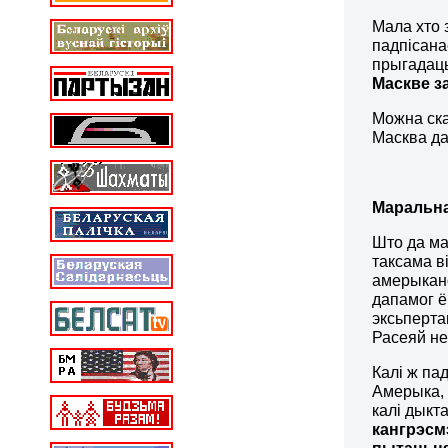
Мала хто 
падпісана
прыгадаць
Маскве з
Можна ск
Масква да
Маральна
Што да ма
таксама в
амерыканс
дапамог ё
эксьперта
Расеяй н
Калі ж пад
Амерыка, 
калі дыкт
кангрэсм