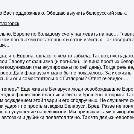
ю Вас поддерживаю. Обещаю выучить белорусский язык.
тлагорск
льно. Европе по большому счету наплевать на нас… Главное
ыком про тысячи посаженных и сотни избитых. Гак говориться
ами…
ца, что Европа, однако, о чем то забыла. Так вот, пусть д
ли Европу от фашизма (и погибли). Не вина простых белор
и комуняками (мы акупированы по сей день). Тогда речь ве
вреев. Да и французам мало бы не показалось. За их жизнь,
сь бы они самостоятельно с Гитлером? Ответ очевиден…
е теперь? Еще живы в Беларуси люди освобождавшие Европу 
егодня фашисткой властью избиты и брошены в тюрмы. Так 
 осуждением этой твари и его сподручных. Не слушайте си
ии ударят по простым людям Беларуси. Бред. Разве не пон
не на улучшение нашей жизни. Мы привыкли сами выкорабки
 автозаки и дубинки появятся точно. Так что дядьки-европ