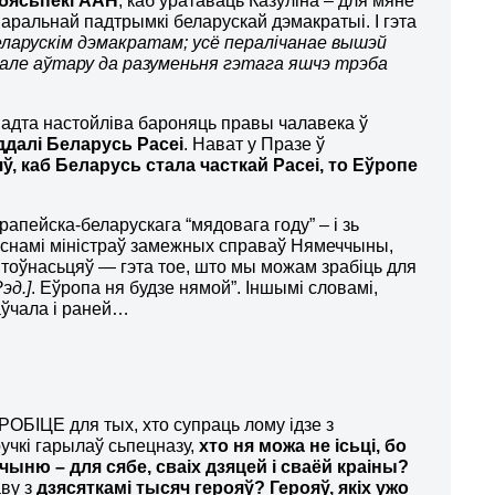
 бясьпекі ААН
, каб уратаваць Казуліна – для мяне
аральнай падтрымкі беларускай дэмакратыі. І гэта
еларускім дэмакратам; усё пералічанае вышэй
; але аўтару да разуменьня гэтага яшчэ трэба
 надта настойліва бароняць правы чалавека ў
далі Беларусь Расеі
. Нават у Празе ў
ў, каб Беларусь стала часткай Расеі, то
Е
ўропе
апейска-беларускага “мядовага году” – і зь
вуснамі міністраў замежных справаў Нямеччыны,
тоўнасьцяў — гэта тое, што мы можам зрабіць для
эд.]
. Еўропа ня будзе нямой”. Іншымі словамі,
аўчала і раней…
ОБІЦЕ для тых, хто супраць лому ідзе з
учкі гарылаў сьпецназу,
хто ня можа не ісьці, бо
чыню – для сябе, сваіх дзяцей і сваёй краіны?
аву з
дзясяткамі тысяч герояў? Герояў, якіх ужо