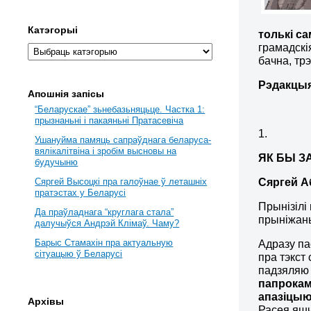
Катэгорыі
толькі са
грамадскі
бачна, тр
Рэдакцы
Апошнія запісы
“Беларускае” зьнебазьняцьце. Частка 1:
прызнаньні і пакаяньні Пратасевіча
1.
Ушануйма памяць сапраўднага беларуса-
вялікалітвіна і зробім высновы на
ЯК БЫ З
будучыню
Сяргей А
Сяргей Высоцкі пра галоўнае ў леташніх
пратэстах у Беларусі
Прынізілі
Да праўладнага “круглага стала”
прыніжан
далучыўся Андрэй Клімаў. Чаму?
Барыс Стамахін пра актуальную
Адразу па
сітуацыю ў Беларусі
пра тэкст 
падзяляю 
папрокам
апаз
і
цыю
Архівы
Расея яшч