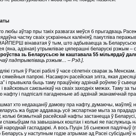
ваты
о любы аўтар пры такіх развагах меўся б прыгадваць Расею
нядаўна частку сваіх ускраінных калёніяў, пакутліва перажы
НАЙПЕРШ вінаватая ў тым, што адбываецца зь Беларусьсю. 
ея (яна, адзіная) утрымлівае цяперашні беларускі рэжым – 
броўства зь Беларусьсю ім каштавала 55 мільярдаў дал
ачаў падтрымліваць рэжым… – Рэд.
]
.
длікі гэтыя ў Расеі рабілі ў часе сёлетніх сварак зь Менскам. 
я сямейныя папрокі. Насамрэч расейская эліта, якая дзесяц
а” і прывыкла быць таму праціўніку адзінай роўняю ў сьве
і і вайсковых саюзьнікаў на сваіх заходніх межах. Таму за т
 нафту і падпісалі пагадненьне аб адзінай эканамічнай пр
шмат хто недаацаніў дамову пра нафту, думаючы, маўляў, ну
Беларусь жа будзе аддаваць усё экспартнае мыта за прададзен
ў, колькі бязмытнай расейскай нафты застанецца ў Беларусі
м спажыўцам па завышаных коштах і колькі яе паслужыць 
й народнай гаспадаркі. А вось Пуцін 16 сьнежня падлічыў (
о Беларусь у наступным годзе атрымае ад Расеі субсідыяў 