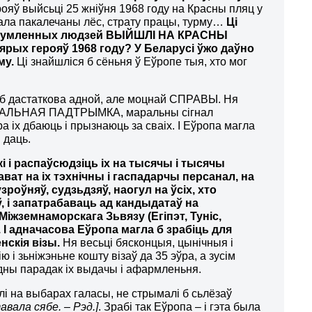
рояў выйсьці 25 жніўня 1968 году на Красны пляц у
ала пакалечаны лёс, страту працы, турму…
Ці
сяч сумленных людзей ВЫЙШЛІ НА КРАСНЫ
мярых герояў 1968 году? У Беларусі ўжо даўно
му.
Ці знайшліся б сёньня ў Еўропе тыя, хто мог
о б дастаткова адной, але моцнай СПРАВЫ. Ня
РАЛЬНАЯ ПАДТРЫМКА, маральны сігнал
а іх дбаюць і прызнаюць за сваіх. І Еўропа магла
 даць.
 і распаўсюдзіць іх на тысячы і тысячы
ават на іх тэхнічны і гаспадарчы персанал, на
узроўняў, судзьдзяў, наогул на ўсіх, хто
ў, і запатрабаваць ад кандыдатаў на
іжземнаморскага Зьвязу (Егіпэт, Туніс,
 І адначасова Еўропа магла б зрабіць для
нскія візы.
Ня весьці бясконцыя, цынічныя і
 зьніжэньне кошту візаў да 35 эўра, а зусім
дны парадак іх выдачы і афармленьня.
алі на выбарах галасы, не стрымалі б сьлёзаў
вала сябе. – Рэд.]
. Зрабі так Еўропа – і гэта была