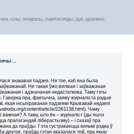
, сілы, інтарэсы, сьветагляды, ідэі, ідэалогіі,
дзеячы…
ася знакавая падзея. Ня тое, каб яна была
езаўважанай. Не такая ўжо вялікая і заўважаная
аўважаная і адзначаная недастаткова. Таму гэты
. Гаворка пра, фактычна, заяву журналіста радыё
і
, якая інсьпіраваная падзеямі Крывавай нядзелі
svaboda.org/content/article/2261138.html). Чаму
і важная? А таму, што ён – журналіст (ды яшчэ
ца прапагандай ліберастызму) – і сказаў пра
іжана да праўды. Гэта сустракаецца вельмі рэдка ў
Па-другое, праўда гэтая аказалася той, пра якую