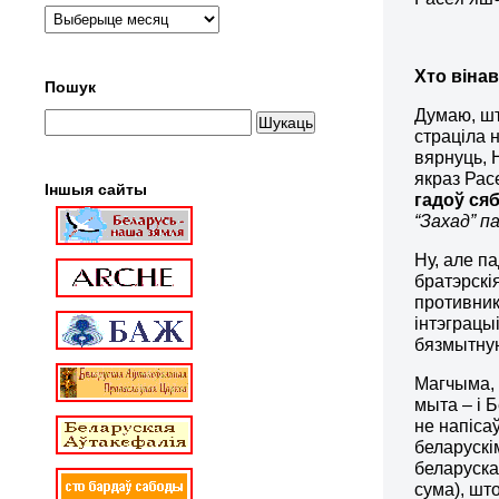
Хто віна
Пошук
Думаю, шт
страціла 
вярнуць, 
якраз Рас
Іншыя сайты
гадоў ся
“Захад” п
Ну, але па
братэрскі
противник
інтэграцы
бязмытную
Магчыма, 
мыта – і 
не напіса
беларускі
беларуска
сума), шт