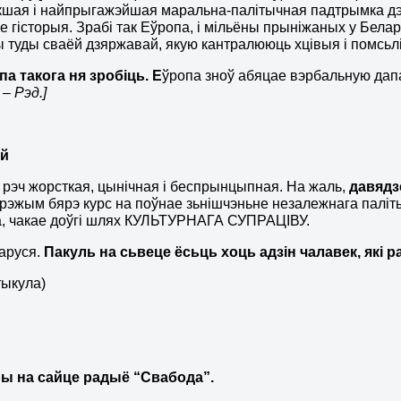
кшая і найпрыгажэйшая маральна-палітычная падтрымка дэма
е гісторыя. Зрабі так Еўропа, і мільёны прыніжаных у Белар
 туды сваёй дзяржавай, якую кантралююць хцівыя і помсьл
па такога ня зробіць.
Е
ўропа зноў абяцае вэрбальную дап
 – Рэд.
]
ей
рэч жорсткая, цынічная і беспрынцыпная. На жаль,
давядз
 рэжым бярэ курс на поўнае зьнішчэньне незалежнага паліт
а, чакае доўгі шлях КУЛЬТУРНАГА СУПРАЦІВУ.
аруся.
Пакуль на сьвеце ёсьць хоць адзін чалавек, які
тыкула)
ы на сайце радыё “Свабода”.