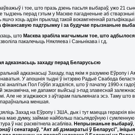
заўважыў і тое, што празь дзень пасьля выбараў, ужо 21 сь
е тыдзень перад гэтым у Маскве пагадненьне аб стварэньні
 яшчэ хоць адзін прыклад такой вокамгненнай ратыфікацы
а фінансавую падтрымку і за будучае прызнаньне выб
азаць, што
Масква зрабіла магчымым тое, што адбылося 
зволіла пакалечыць Някляева і Саньнікава і г.д.
я адказнасьць захаду перад Беларусьсю
ральнай адказнасьці Захаду, пад якім я разумею Еўропу і 
інаватыя. У апошнія тыдні ў інтэрвю Радыё Свабода беласт
кі аналітык Пол Гоўбл згадзіліся, што ў пачатку 1990-х гад
й эканамічна, не дапамог выйсьці з-пад злавеснай залежнась
мі. Але не згаджаюся з аўтарам палымянага эсэ. Таму што 
епараўнальна меншая.
зяліць Захад на Еўропу і ЗША, дык і тут маецца герархія він
на маю думку, займае найбольш пасьлядоўную і сумленную 
атура ў нас расквітнела асабліва.
Непрызнаньне выбараў, 
энаў і сенатараў, “Акт аб дэмакратыі ў Беларусі”, іні