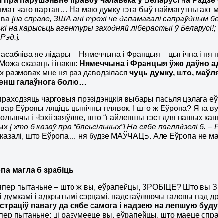
 пра парушэньне правоў чалавека ў Беларусі на Радзе
шмат чаго вартая… На маю думку гэта быў наймагутны акт м
ава
[на справе, ЗША ані трохі не дапамагалі сапраўдным б
кі на карысьць агентуры заходняй ліберастыі ў Беларусі!
 Рэд.].
 асабліва яе лідары – Нямеччына і Францыя – цынічна і ня
 Можа сказаць і інакш:
Нямеччына і Францыя ўжо даўно ад
 размовах мне ня раз даводзілася
чуць думку, што, маўля
енш галаўнога болю…
праходзяць чарговыя прэзідэнцкія выбары пасьля цэлага еўр
твар Еўропы ляціць цынічны плявок. І што ж Еўропа? Яна 
ольшчы і Чэхіі заяўляе, што “найлепшы тэст для нашых каш
ных
[ хто б казаў пра “бясьсільных”! На сябе паглядзелі б. – Р
сказалі, што Еўропа… ня будзе МАЎЧАЦЬ. Але Еўропа не м
па магла б зрабіць
цяпер пытаньне – што ж вы, еўрапейцы, ЗРОБІЦЕ? Што вы ЗР
 думкамі і адкрытымі сэрцамі, падстаўляючы галовы пад др
страціў павагу да сябе самога і надзею на лепшую буду
пер пытаньне: ці разумееце вы, еўрапейцы, што маеце спр