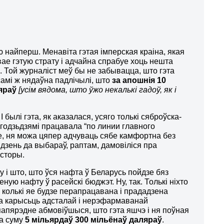
 найперш. Менавіта гэтая імперская краіна, якая
вае гэтую страту і адчайна спрабуе хоць нешта
Той журналіст меў бы не забывацца, што гэта
самі ж нядаўна падлічылі, што
за апошнія 10
яраў
[
усім вядома, што ўжо некалькі гадоў, як і
І былі гэта, як аказалася, усяго толькі сяброўска-
ігодзьдзямі працавала “по линии главного
це, ня можа цяпер адчуваць сябе камфортна без
ыдзень да выбараў, раптам, дамовіліся пра
асторы.
 і што, што ўся нафта ў Беларусь пойдзе бяз
ую нафту ў расейскі бюджэт. Ну, так. Толькі ніхто
, колькі яе будзе перапрацавана і прададзена
на карысьць адсталай і нерэфармаванай
папярэдне абмовіўшыся, што гэта яшчэ і ня поўная
на суму
5 мільярдаў 300 мільёнаў даляраў
.