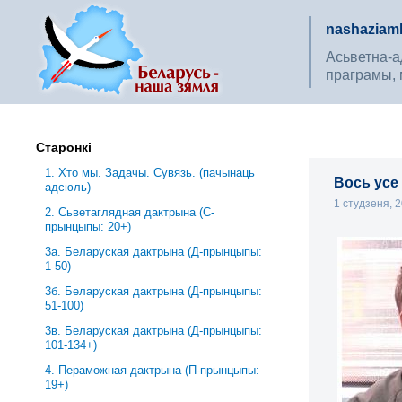
nashaziaml
Асьветна-ад
праграмы, 
Старонкі
1. Хто мы. Задачы. Сувязь. (пачынаць
Вось усе 
адсюль)
1 студзеня, 
2. Сьветаглядная дактрына (С-
прынцыпы: 20+)
3a. Беларуская дактрына (Д-прынцыпы:
1-50)
3б. Беларуская дактрына (Д-прынцыпы:
51-100)
3в. Беларуская дактрына (Д-прынцыпы:
101-134+)
4. Пераможная дактрына (П-прынцыпы:
19+)