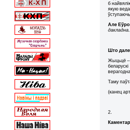
б найвялі
якую веда
ўступаючы
Але
Е
ўро
дакладна.
Што дал
Жыцьцё – 
беларускі
верагодн
Таму паўт
(канец ар
2.
Каментар