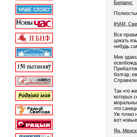
Беларус
Полность
IHAR
,
Све
Все прави
цокать яз
нибудь с
Мне здаец
освобожда
Прибалтик
болгар, е
Справили
Так что ж
которых с
моральным
что санкц
Уж точно 
вот новые
Ян
,
Менск