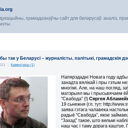
ia.org
укацыйны, грамадазнаўчы сайт для беларусаў: аналіз, прагноз
мэты.
бы так у Беларусі – журналісты, палітыкі, грамадскія 
2011
|
Каментары (1)
Напярэдадні Новага году адбыл
занадта вялікай і пры гэтым н
многімі. Але, на наш погляд, з
матэрыял мы і прысьвячаем ёй
“Свабода” (!)
Сяргея Абламейк
19 сьнежня (гл. тут: http://www.
заява гэтага чалавека настольк
радыё “Свабода”, якое займаец
“Захад” такое, што вельмі набл
наш час і таму дорага каштуе. 