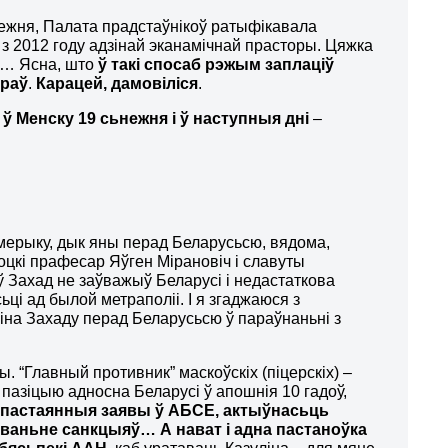
нежня, Палата прадстаўнікоў ратыфікавала
 з 2012 году адзінай эканамічнай прасторы. Цяжка
і… Ясна, што
ў такі спосаб рэжым заплаціў
араў
.
Карацей, дамовіліся
.
ў Менску 19 сьнежня і ў наступныя дні
–
Амерыку, дык яны перад Беларусьсю, вядома,
оцкі прафесар Яўген Мірановіч і славуты
оў Захад не заўважыў Беларусі і недастаткова
ці ад былой метраполіі. І я згаджаюся з
віна Захаду перад Беларусьсю ў параўнаньні з
ы. “Главный противник” маскоўскіх (піцерскіх) –
пазіцыю адносна Беларусі ў апошнія 10 гадоў,
пастаянныя заявы ў АБСЕ, актыўнасьць
цыяваньне санкцыяў…
А нават і адна пастаноўка