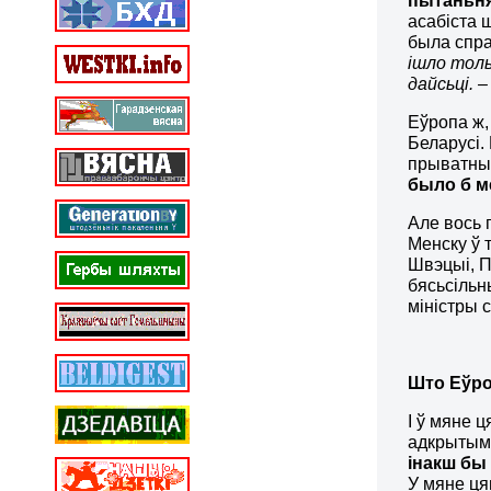
пытаньня
асабіста 
была спр
ішло толь
дайсьці. –
Еўропа ж,
Беларусі.
прыватных
было б м
Але вось 
Менску ў 
Швэцыі, П
бясьсіль
міністры 
Што Еўро
І ў мяне 
адкрытымі
інакш бы 
У мяне ця