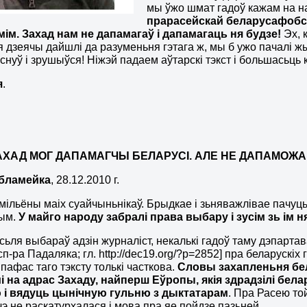
мы ўжо шмат гадоў кажам на 
прарасейскай беларусафобс
мім. Захад нам не дапамагаў і дапамагаць ня будзе!
Эх, к
я дзеячы дайшлі да разуменьня гэтага ж, мы б ужо пачалі ж
эснуў і зрушыўся! Ніжэй падаем аўтарскі тэкст і большасьць 
я
.
АХАД МОГ ДАПАМАГЧЫ БЕЛАРУСІ. АЛЕ НЕ ДАПАМОЖ
бламейка
, 28.12.2010 г.
 мільёны маіх суайчыньнікаў. Брыдкае і зьняважлівае пачуць
ым.
У майго народу забралі права выбару і зусім зь ім н
сьля выбараў адзін журналіст, некалькі гадоў таму дэпартав
сп-ра Падаляка; гл. http://dec19.org/?p=2852] пра беларускіх
пафас таго тэксту толькі часткова.
Словы захапленьня бел
і на адрас Захаду, найперш
Е
ўропы, якія здрадзілі бел
 і вядуць цынічную гульню з дыктатарам
. Пра Расею то
э не раскатурхалася і мова пра яе пойдзе пазьней.