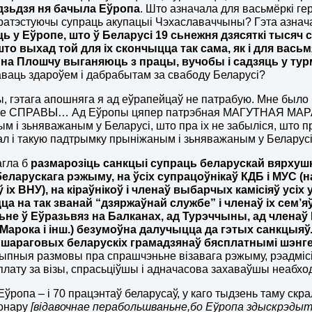
дзьдзя ня бачыла
Е
ўропа
. Што азначала для васьмёркі ге
ратэстуючы супраць акупацыі Чэхаславаччыны? Гэта азнач
ць у
Е
ўропе, што ў Беларусі 19 сьнежня дзясяткі ты
то выхад той для іх скончыцца так сама, як і для вась
 на Плошчу выганяюць з працы, вучобы і садзяць у тур
ваць здароўем і дабрабытам за свабоду Беларусі?
ы, гэтага апошняга я ад еўрапейцаў не патрабую. Мне был
але СПРАВЫ… Ад Еўропы цяпер патрэбная МАГУТНАЯ МА
м і зьняважаным у Беларусі, што пра іх не забыліся, што пр
гнал і такую падтрымку прыніжаным і зьняважаным у Беларусі
гла б
размарозіць санкцыі супраць беларускай вярхушкі
беларускага рэжыму, на ўсіх супрацоўнікаў КДБ і МУС
(н
 іх ВНУ)
, на кіраўнікоў і членаў выбарчых камісіяў усіх 
ца на так званай “дзяржаўнай службе” і членаў іх сем’я
ьне ў Еўразьвяз на Балканах, ад Турэччыны, ад членаў М
Марока і інш.) безумоўна далучыцца да гэтых санкцыяў.
 шараговых беларускіх грамадзянаў бясплатнымі шэнге
пныя размовы пра спрашчэньне візавага рэжыму, рэадмісію і
плату за візы, спрасьціўшы і адначасова захаваўшы неабхо
 Еўропа – і 70 працэнтаў беларусаў, у каго тыдзень таму скр
гонару
[відавочнае перабольшваньне,бо Еўропа здыскрэдыта