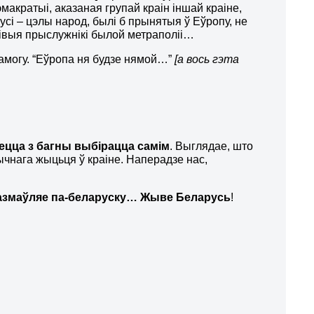
кратыі, аказаная групай краін іншай краіне,
усі – цэлы народ, былі б прынятыя ў Еўропу, не
івыя прыслужнікі былой метраполіі…
амогу. “Еўропа ня будзе нямой…”
[
а вось гэта
ецца з багны выбірацца самім
. Выглядае, што
ычнага жыцьця ў краіне. Наперадзе нас,
 размаўляе па-беларуску…
Ж
ыве Беларусь
!