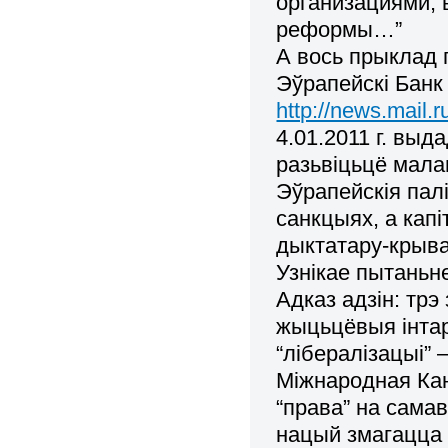
организациями, 
реформы…”
А вось прыклад 
Эўрапейскі Банк
http://news.mail.r
4.01.2011 г. выд
разьвіцьцё малаг
Эўрапейскія паліт
санкцыях, а капі
дыктатару-крыв
Узнікае пытаньн
Адказ адзін: трэ
жыцьцёвыя інтар
“лібералізацыі” 
Міжнародная Кан
“права” на самав
нацый змагацца 