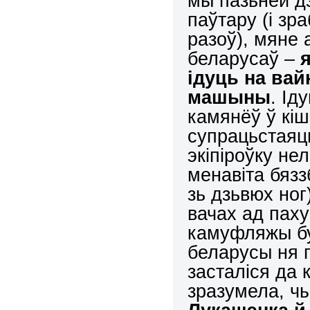
мы пазьней дэ
паўтару (і зр
разоў), мяне 
беларусаў –
ідуць на вай
машыны
. Ід
камянёў ў кіш
супрацьстаяц
экіпіроўку не
менавіта бяз
зь дзьвюх ног)
вачах ад пах
камуфляжы бу
беларусы ня п
засталіся да 
зразумела, ч