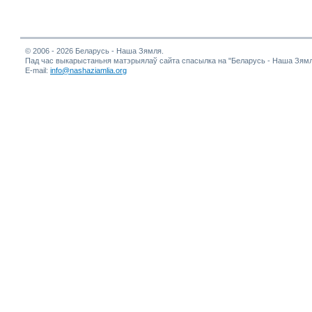
© 2006 - 2026 Беларусь - Наша Зямля.
Пад час выкарыстаньня матэрыялаў сайта спасылка на "Беларусь - Наша Зямл
E-mail:
info@nashaziamlia.org