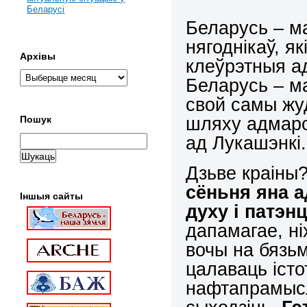
Беларусі
Беларусь – м
нягоднікаў, я
Архівы
клеўрэтныя а
Беларусь – м
свой самы жуд
шляху адмаро
Пошук
ад Лукашэнкі.
Дзьве краіны?
сёньня яна 
Іншыя сайты
духу і патэн
дапамагае, н
вочы на бязь
цалаваць істо
нафтапрамысл