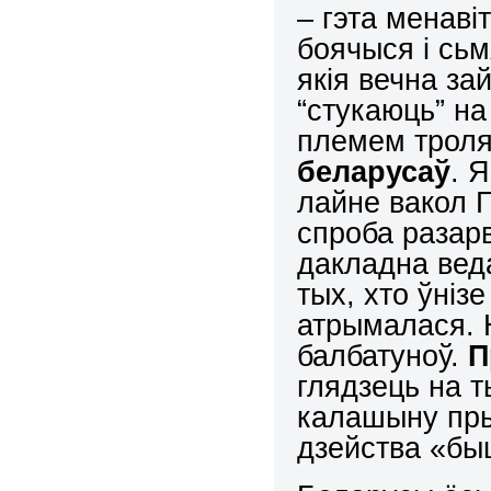
– гэта менаві
боячыся і сь
якія вечна з
“стукаюць” на
племем трол
беларусаў
. 
лайне вакол 
спроба разарв
дакладна ведаю
тых, хто ўніз
атрымалася. 
балбатуноў.
П
глядзець на т
калашыну пры
дзейства «бы