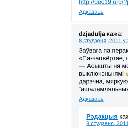
http://dec19.org/
Адказаць
dzjadulja
кажа:
8 студзеня, 2011 у
Заўвага па пера
«Па-чацвёртае, 
— Аоышты ня мог
выключэньнямі
дарэчна, мяркую
“ашаламляльныя
Адказаць
Рэдакцыя
ка
8 студзеня, 2011