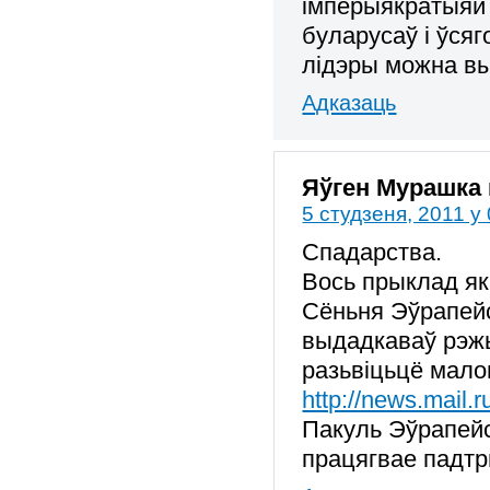
імперыякратыяй 
буларусаў і ўсяг
лідэры можна вый
Адказаць
Яўген Мурашка
5 студзеня, 2011 у
Спадарства.
Вось прыклад як
Сёньня Эўрапейс
выдадкаваў рэжы
разьвіцьцё малог
http://news.mail.r
Пакуль Эўрапейс
працягвае падтр