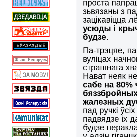
проста папраш
зьвязаны з п
зацікавіцца л
усюды і крыч
будзе
.
Па-трэцяе, па
вуліцах начно
страшнага хв
Нават неяк н
сабе на 80% 
бяззбройных
жалезных ду
пад ручкі ўсіх
падвядзе іх д
будзе перакл
у адзін гіганц