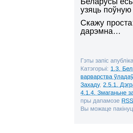
Беларусы ёсьць
узяць поўную
Скажу проста
дарэмна…
Гэты запіс апублік
Катэгорыі:
1.3. Бе
варварства ўлада
Захаду
,
2.5.1. Дэг
4.1.4. Змаганьне 
пры дапамозе
RSS
Вы можаце пакінуц