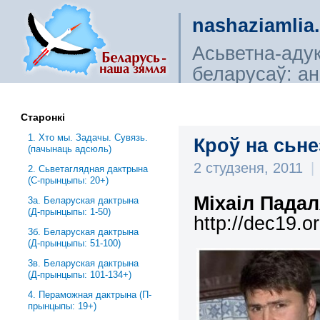
nashaziamlia
Асьветна-аду
беларусаў: ана
сьветагляды, і
Старонкі
1. Хто мы. Задачы. Сувязь.
Кроў на сьне
(пачынаць адсюль)
2 студзеня, 2011
|
2. Сьветаглядная дактрына
(С-прынцыпы: 20+)
М
і
ха
і
л П
адал
3a. Беларуская дактрына
(Д-прынцыпы: 1-50)
http://dec19.o
3б. Беларуская дактрына
(Д-прынцыпы: 51-100)
3в. Беларуская дактрына
(Д-прынцыпы: 101-134+)
4. Пераможная дактрына (П-
прынцыпы: 19+)