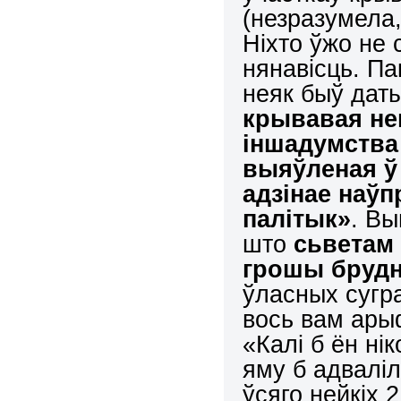
(незразумела,
Ніхто ўжо не 
нянавісць. Пак
неяк быў дат
крывавая не
іншадумства 
выяўленая ў 
адзінае наўп
палітык»
. В
што
сьветам 
грошы бруд
ўласных сугр
вось вам ары
«Калі б ён ні
яму б адваліл
ўсяго нейкіх 