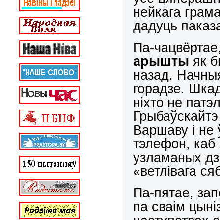
нейкага грам
дадуць паказа
Па-чацвёртае
арышты
як б
назад. Начны
горадзе. Шкад
ніхто не патэ
Грыбаўскайтэ
Варшаву і не
тэлефон, каб 
узламаных дзь
«ветлівага ся
Па-пятае, зап
па сваім цыні