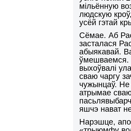
мільённую воз
людскую кроў
усёй гэтай к
Сёмае. Аб Рас
засталася Рас
абыякавай. В
ўмешваемся. 
выхоўвалі ула
сваю чаргу за
чужынцаў. Не
атрымае сваю
пасьлявыбарча
яшчэ нават не
Нарэшце, апо
«трыюмфу волі