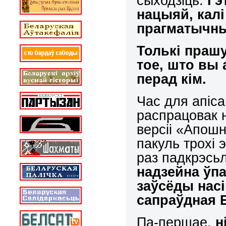
сыходзіць.
Гэ
нацыяй, калі 
прагматычны
Толькі прашу
тое, што вы 
перад кім.
Час для апіс
распрацовак 
версіі «Апош
пакуль трохі 
раз падкрэсьл
надзейна ўпа
заўсёды насі
сапраўдная 
Па-першае,
н