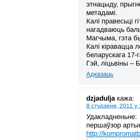
этнацыду, прыгн
метадамі.
Калі правесьці г
нагадваюць баль
Магчыма, гэта б
Калі кіравацца л
беларускага 17-г
Гэй, ліцьвіны – 
Адказаць
dzjadulja
кажа:
8 студзеня, 2011 у
Удакладненьне:
першаўзор арты
http://kompromat