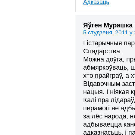
Адказаць
Яўген Мурашка
5 студзеня, 2011 у
Гістарычныя пар
Спадарства,
Можна доўга, пры
абмяркоўваць, ш
хто прайграў, а 
Відавочным заст
нацыя. І ніякая 
Калі пра лідараў
перамогі не адб
за лёс народа, н
адбываецца канс
адказнасьць, і п