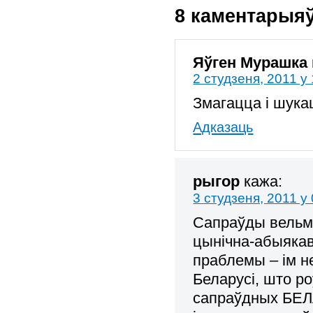
8 каментарыя
Яўген Мурашка
2 студзеня, 2011 у
Змагацца і шукац
Адказаць
рыгор
кажа:
3 студзеня, 2011 у
Сапраўды вельмі
цынічна-абыякав
праблемы – ім не
Беларусі, што ро
сапраўдных БЕЛ