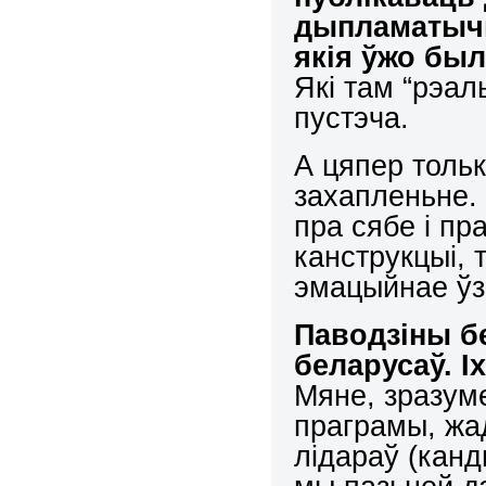
дыпламатычна
якія ўжо был
Які там “рэа
пустэча.
А цяпер тольк
захапленьне. 
пра сябе і пр
канструкцыі, 
эмацыйнае ўз
Паводзіны б
беларусаў. І
Мяне, зразуме
праграмы, жа
лідараў (канд