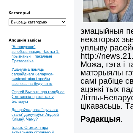
Катэгорыі
эмацыйныя пе
некаторых зьв
Апошнія запісы
уплыву расейс
“Беларускае”
зьнебазьняцьце. Частка 1:
http://news.21
прызнаньні і пакаяньні
Пратасевіча
Можа, гэта і т
Ушануйма памяць
матэрыялы гэт
сапраўднага беларуса-
самі рабіце с
вялікалітвіна і зробім
высновы на будучыню
ацэнкі тых па
Сяргей Высоцкі пра галоўнае
Літвы-Белару
ў леташніх пратэстах у
Беларусі
цікавасьць. Т
Да праўладнага “круглага
стала” далучыўся Андрэй
Рэдакцыя
.
Клімаў. Чаму?
Барыс Стамахін пра
актуальную сітуацыю ў