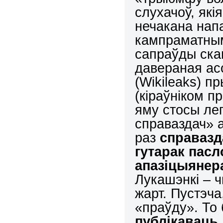
слухачоў, які
нечакана напа
кампраматным
сапраўды ска
давераная ас
(Wikileaks) п
(кіраўніком п
яму стосы ле
справаздач» 
раз
справаз
гутарак пасл
апазіцыянер
Лукашэнкі – ч
жарт. Пустэча
«праўду». То
публікаваць 