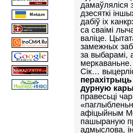
дамаўляліся 
дзесяткі інш
дабіў іх канк
са сваімі лыч
валіце. Цытат
замежных заб
за выбарамі, 
меркаваньне. 
Сік… выцерлі
перахітрыць 
дурную кар
правесьці чар
«паглыбленьн
афіцыйным М
пашыраную пр
адмыслова, і