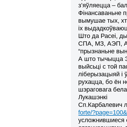
з’яўляецца – ба
Фінансаваньне пр
вымушае тых, хт
іх выдадкоўваюц
Што да Расеі, д
СПА, МЗ, АЭП, 
“прызнаньне вын
А што тычыцца Э
выйсьці с той пас
ліберызацыяй і 
рухацца, бо ён н
шэраговага бела
Лукашэнкі
Сп.Карбалевич л
forte/?page=10
усложнившиеся 