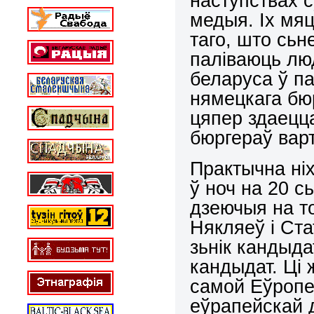
наступствах 
медыя. Іх мяц
таго, што сьн
паліваюць лю
беларуса ў па
нямецкага бю
цяпер здаецца
бюргераў вар
Практычна ні
ў ноч на 20 с
дзеючыя на т
Някляеў і Ста
зьнік кандыд
кандыдат. Ці 
самой Еўропе
еўрапейскай 