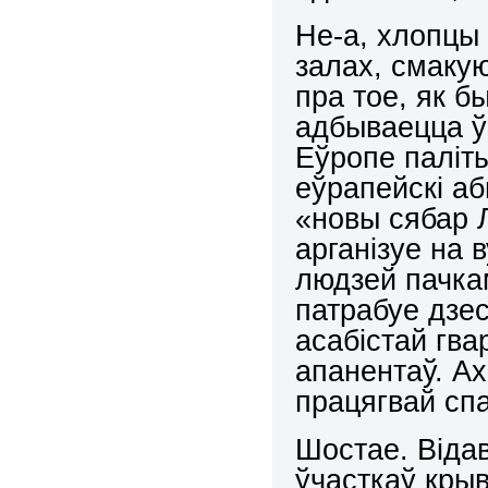
Не-а, хлопцы
залах, смаку
пра тое, як б
адбываецца ў
Еўропе паліты
еўрапейскі а
«новы сябар 
арганізуе на 
людзей пачкам
патрабуе дзе
асабістай гв
апанентаў. А
працягвай сп
Шостае. Віда
ўчасткаў кры