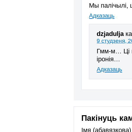
Мы палічылі, ш
Адказаць
dzjadulja
к
9 студзеня, 2
Гмм-м… Ці 
іронія…
Адказаць
Пакінуць ка
Імя (абавязкова)