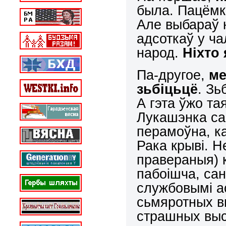
была. Пацёмк
Але выбараў н
адсоткаў у ча
народ.
Ніхто
Па-другое,
ме
зьбіцьцё
. Зь
А гэта ўжо та
Лукашэнка са
перамоўна, ка
Рака крыві. Н
правераныя) 
пабоішча, са
службовымі ас
сьмяротных вы
страшных высн