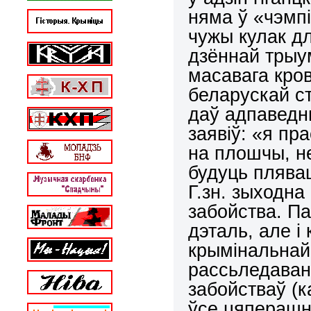
няма ў «чэмпі
чужы кулак д
дзённай трыу
масавага кров
беларускай ст
даў адпаведны
заявіў: «я пра
на плошчы, н
будуць плявац
Г.зн. зыходна
забойства. Па
дэталь, але і
крымінальнай
рассьледавань
забойстваў (к
ўсе цяперашн