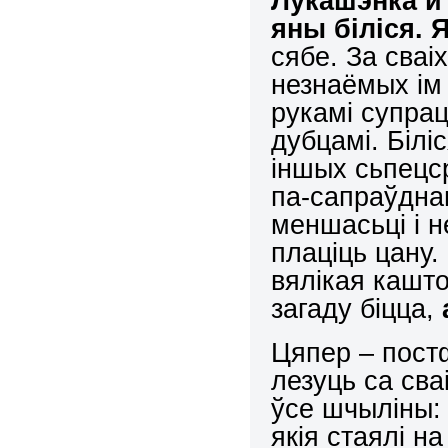
Лукашэнка й 
яны біліся. 
сябе. За сваіх
незнаёмых ім 
рукамі супра
дубцамі. Білі
іншых сьпецср
па-сапраўднам
меншасьці і н
плаціць цану.
вялікая кашто
загаду біцца,
Цяпер – пост
лезуць са сва
ўсе шчыліны:
якія стаялі н