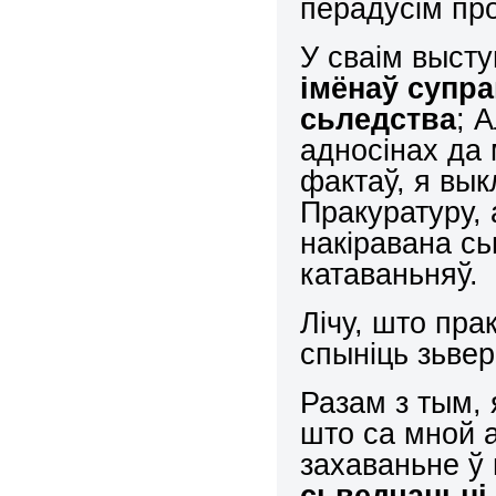
перадусім пр
У сваім выст
імёнаў супр
с
ь
ледства
; 
адносінах да
фактаў, я вык
Пракуратуру, 
накіравана с
катаваньняў.
Лічу, што пра
спыніць зьвер
Разам з тым, 
што са мной а
захаваньне ў
сьведчаньні 