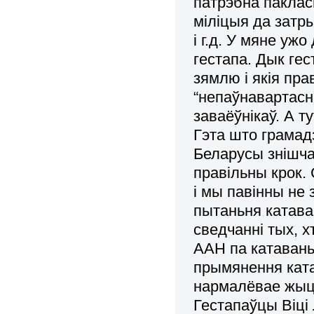
патрэбна паклас
міліцыя да затр
і г.д. У мяне уж
гестапа. Дык ге
зямлю і якія пра
“непаўнавартасн
заваёўнікаў. А т
Гэта што грамад
Беларусы знішча
правільны крок.
і мы павінны не
пытаньня катава
сведчанні тых, х
ААН па катавань
прымянення ката
нармалёвае жыццё
Гестапаўцы Віці 