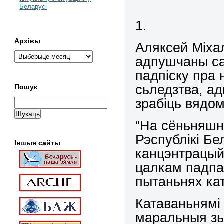
Беларусі
1.
Архівы
Аляксей Міхал
адпушчаны са
падпіску пра
сьледзтва, а
Пошук
зрабіць вядо
“На сёньняшн
Рэспублікі Б
Іншыя сайты
канцэнтрацый
цалкам падпа
пытаньнях кат
Катаваньнямі 
маральныя зь