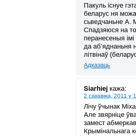
Пакуль існуе гэт
беларус ня можа
сьведчаньне А. 
Спадзяюся на то
перанесеныя імі
да аб’яднаньня 
літвінаў (белару
Адказаць
Siarhiej
кажа:
2 сакавіка, 2011 у 
Лічу ўчынак Міх
Але звярніце ўв
замест абмеркав
Крымінальнага к