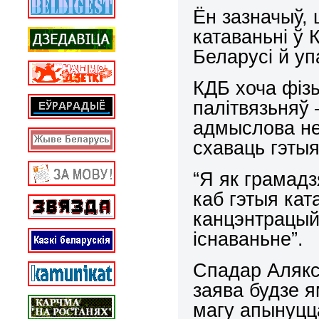
Ён зазначыў,
катаваньні ў
Беларусі й у
КДБ хоча фіз
палітвязьняў 
адмыслова не 
схаваць гэтыя
“Я як грамадз
каб гэтыя кат
канцэнтрацый
існаваньне”.
Спадар Алякс
заява будзе я
магу апынуцц