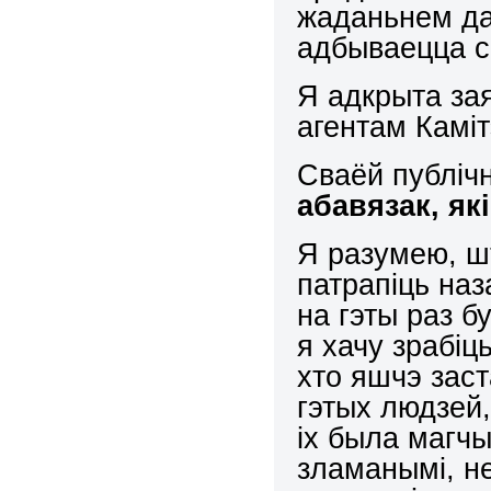
жаданьнем да
адбываецца с
Я адкрыта зая
агентам Каміт
Сваёй публіч
абавязак, як
Я разумею, шт
патрапіць наз
на гэты раз 
я хачу зрабіц
хто яшчэ заст
гэтых людзей,
іх была магч
зламанымі, н