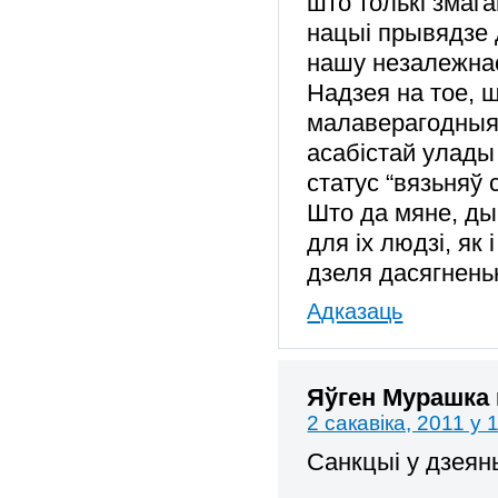
што толькі змаг
нацыі прывядзе 
нашу незалежнась
Надзея на тое, ш
малаверагодныя,
асабістай улады
статус “вязьняў 
Што да мяне, дык
для іх людзі, як 
дзеля дасягнень
Адказаць
Яўген Мурашка
2 сакавіка, 2011 у 
Санкцыі у дзеян