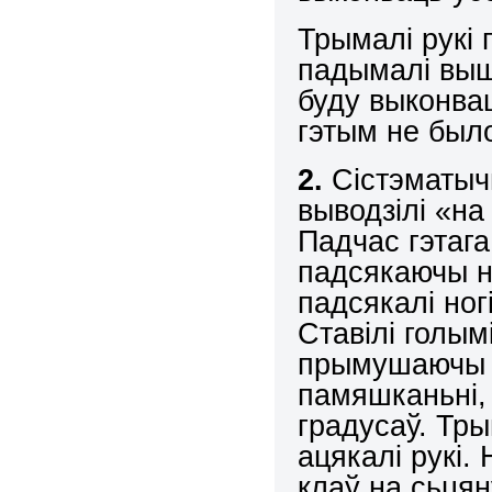
Трымалі рукі 
падымалі вышэ
буду выконвац
гэтым не было
2.
Сістэматычн
выводзілі «на
Падчас гэтага
падсякаючы но
падсякалі ног
Ставілі голым
прымушаючы а
памяшканьні,
градусаў. Тры
ацякалі рукі. 
клаў на сьцян