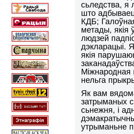
сьледства, я 
што адбываец
КДБ; Галоўна
метады, якія 
людзей падпіс
дэкларацыі. Я
якія парушаюц
заканадаўства
Міжнародная 
нельга прыкр
Як вам вядом
затрыманых с
сьнежня, і ад
дэмакратычных
утрыманьне п