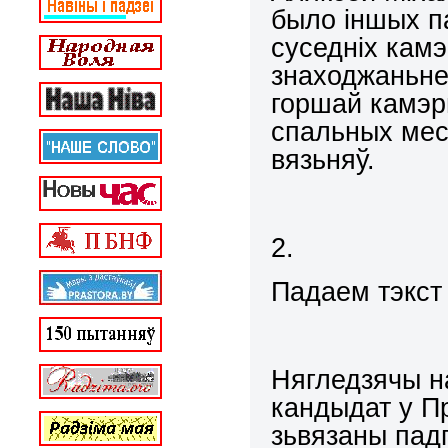
было іншых па
суседніх камэ
знаходжаньне
горшай камэр
спальных месц
вязьняў.
2.
Падаем тэкст
Нягледзячы на
кандыдат у Пр
зьвязаны пад