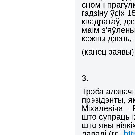
сном і прагул
гадзіну ўсіх 
квадратаў, дз
маім з’яўлень
кожны дзень, 
(канец заявы)
3.
Трэба адзнач
прэзідэнты, я
Міхалевіча –
што супраць і
што яны ніякі
давалі (гл.
ht