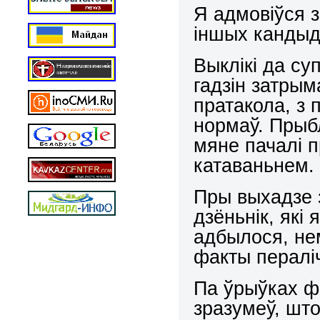
Я адмовіўся 
іншых кандыд
Выклікі да су
гадзін затрым
пратакола, з
нормаў. Прыбл
мяне пачалі 
катаваньнем.
Пры выхадзе 
дзёньнік, які
адбылося, не
факты пералі
Па ўрыўках фр
зразумеў, шт