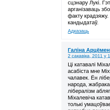
сцэнару Лукі. Г
арганізаваць збо
факту крадзяжу.
кандыдатаў.
Адказаць
Галіна Арцёмен
2 сакавіка, 2011 у 
Ці катавалі Міха
асабіста мне Міх
чалавек. Ён лібе
народа, жабрака 
лібералізм абляг
Міхалевіча катав
толькі умацоўвае