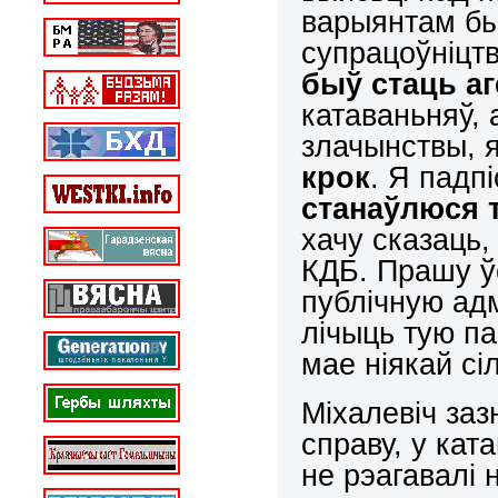
варыянтам бы
супрацоўніцтв
быў стаць а
катаваньняў, 
злачынствы, я
крок
. Я падп
станаўлюся 
хачу сказаць,
КДБ. Прашу 
публічную ад
лічыць тую па
мае ніякай сі
Міхалевіч заз
справу, у кат
не рэагавалі 