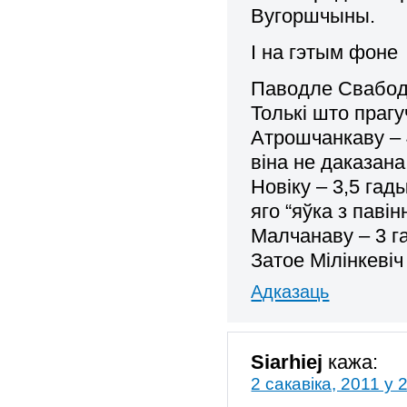
Вугоршчыны.
І на гэтым фоне
Паводле Свабо
Толькі што прагу
Атрошчанкаву – 
віна не даказана
Новіку – 3,5 гад
яго “яўка з павін
Малчанаву – 3 г
Затое Мілінкевіч
Адказаць
Siarhiej
кажа:
2 сакавіка, 2011 у 