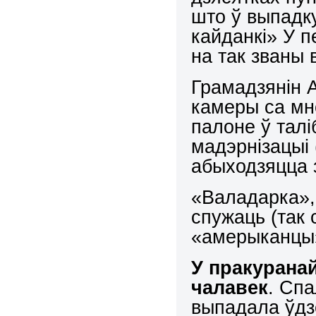
што ў выпадку
кайданкі» У п
на так званы 
Грамадзянін А
камеры са мн
палоне ў талі
мадэрнізацыі 
абыходзяцца 
«Валадарка», 
спужаць (так 
«амерыканцы
У пракурана
чалавек
. Спа
выпадала ўдз