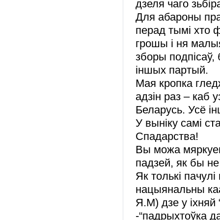
дзеля чаго зьбі
Для абароны пра
перад тымі хто 
грошы і ня мал
зборы подпісаў,
іншых партый.
Мая кропка глед
адзін раз – каб 
Беларусь. Усё і
У выніку самі ст
Спадарства!
Вы можа мяркуец
падзей, як бы не
Як толькі пачулі
нацыянальны каа
Я.М) дзе у іхняй
-“падрыхтоўка д