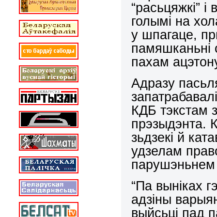
“расьцяжкі” і
голымі на хо
у шпагаце, п
памяшканьні 
пахам ацэтону
Адразу пасьл
запатрабавалі
КДБ тэкстам 
прэзыдэнта. К
зьдзекі й кат
удзелам право
парушэньнем 
“Па выніках г
адзіны варыян
выйсьці пад п