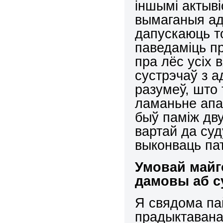
іншымі актыві
вымаганыя ад 
дапускаюць то
паведаміць п
пра лёс усіх в
сустрэчаў з а
разумеў, што 
ламаньне апа
быў паміж дв
вартай да суд
выконваць па
Умовай майг
дамовы аб с
Я свядома пай
прадыктавана 