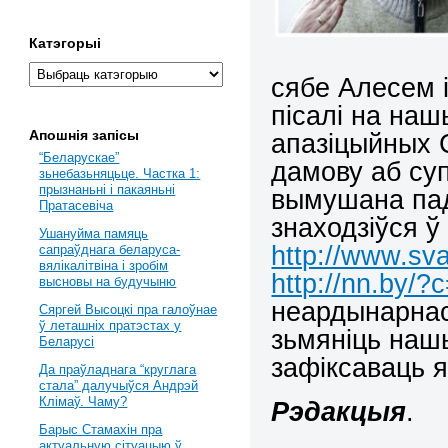
Катэгорыі
сябе Алесем 
пісалі на на
Апошнія запісы
апазіцыйных С
“Беларускае”
дамову аб суп
зьнебазьняцьце. Частка 1:
прызнаньні і пакаяньні
вымушана пад
Пратасевіча
знаходзіўся ў 
Ушануйма памяць
http://www.sva
сапраўднага беларуса-
вялікалітвіна і зробім
http://nn.by/
высновы на будучыню
неардынарнас
Сяргей Высоцкі пра галоўнае
ў леташніх пратэстах у
зьмяніць наш
Беларусі
зафіксаваць 
Да праўладнага “круглага
стала” далучыўся Андрэй
Клімаў. Чаму?
Рэдакцыя
.
Барыс Стамахін пра
актуальную сітуацыю ў