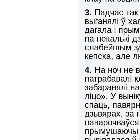
3.
Падчас так 
выганялі ў х
дагала і пры
па некалькі д
слабейшым зд
кепска, але л
4.
На ноч не в
патрабавалі к
забаранялі на
ліцо». У выні
спаць, павяр
дзьвярах, за
паварочваўся ў
прымушаючы л
вылівалася ў