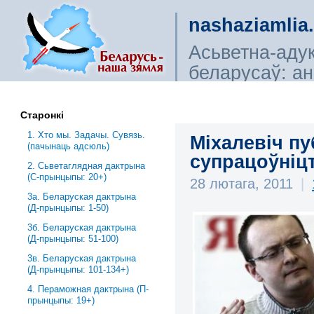
nashaziamlia
Асьветна-аду
беларусаў: ана
сьветагляды, і
Старонкі
1. Хто мы. Задачы. Сувязь.
Міхалевіч пу
(пачынаць адсюль)
супрацоўніц
2. Сьветаглядная дактрына
(С-прынцыпы: 20+)
28 лютага, 2011
|
3a. Беларуская дактрына
(Д-прынцыпы: 1-50)
3б. Беларуская дактрына
(Д-прынцыпы: 51-100)
3в. Беларуская дактрына
(Д-прынцыпы: 101-134+)
4. Пераможная дактрына (П-
прынцыпы: 19+)