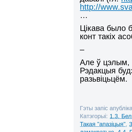
http://www.sva
…
Цікава было б
конт такіх асо
–
Але ў цэлым, 
Рэдакцыя буд
разьвіцьцём.
Гэты запіс апублік
Катэгорыі:
1.3. Бе
Такая "апазіцыя"
,
дэмакратыю
,
4.4.