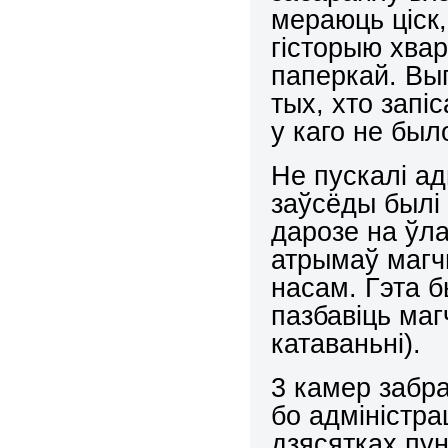
мераюць ціск,
гісторыю хва
паперкай. Выг
тых, хто запі
у каго не был
Не пускалі а
заўсёды былі
дарозе на ўла
атрымаў магч
насам. Гэта 
пазбавіць маг
катаваньні).
3 камер забр
бо адміністр
дзясятках пун