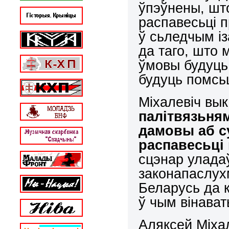
ўпэўнены, шт
распавесьці п
ў сьледчым і
да таго, што 
ўмовы будуць
будуць помсьц
Міхалевіч вы
палітвязьня
дамовы аб с
распавесьці 
сцэнар уладаў
законапаслух
Беларусь да к
ў чым вінава
Аляксей Міхал