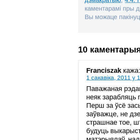
каментарамі пры 
Вы можаце пакінуц
10 каментары
Franciszak
кажа
1 сакавіка, 2011 у 
Паважаная рэдакц
неяк зарабляць 
Перш за ўсё зас
заўважце, не дз
страшнае тое, шт
будуць выкарыс
матэрыялаў, над