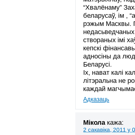
“Хвалёнаму” Зах
беларусаў, ім ,
рэжым Масквы. 
недасьведчаных 
створаных імі х
кепскі фінансав
адносіны да люд
Беларусі.
Іх, нават калі к
літэральна не р
каждай магчымас
Адказаць
Мікола
кажа:
2 сакавіка, 2011 у 