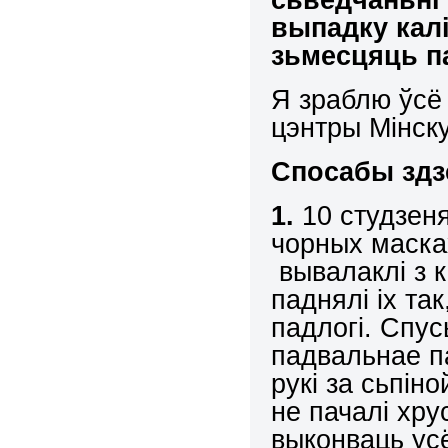
выпадку кал
зьмесцяць п
Я зраблю ўсё 
цэнтры Мінску
Спосабы здз
1.
10 студзеня
чорных маска
вывалаклі з к
паднялі іх та
падлогі. Спус
падвальнае п
рукі за сьпін
не пачалі хру
выконваць ус