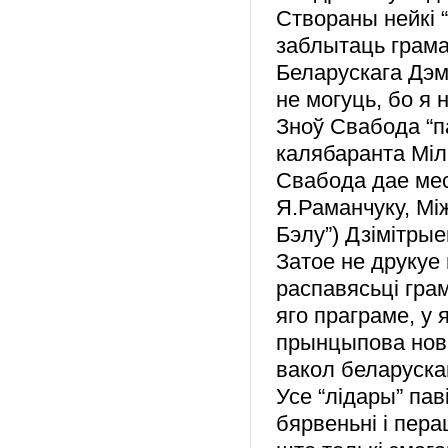
Створаны нейкі “
заблытаць грамад
Беларускага Дэм
не могуць, бо я 
Зноў Свабода “п
калябаранта Мілі
Свабода дае мес
Я.Раманчуку, Мі
Бэлу”) Дзімітрые
Затое не друкуе
распавясьці гра
яго праграме, у
прынцыпова новай
вакол беларуска
Усе “лідары” пав
бярвеньні і пер