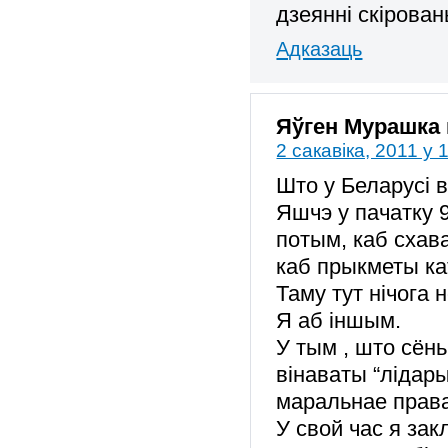
дзеянні скірова
Адказаць
Яўген Мурашка
2 сакавіка, 2011 у 
Што у Беларусі 
Яшчэ у пачатку 9
потым, каб схава
каб прыкметы ка
Таму тут нічога 
Я аб іншым.
У тым , што сён
вінаваты “лідар
маральнае права
У свой час я за