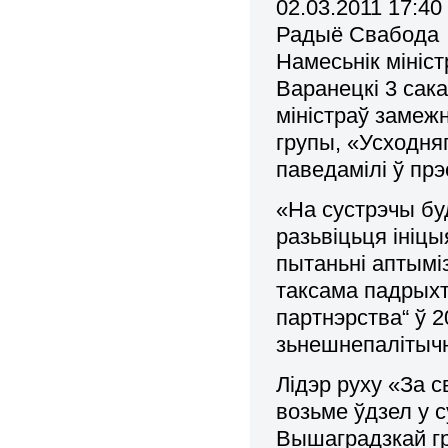
02.03.2011 17:40
Радыё Свабода
Намесьнік мініс
Варанецкі 3 сака
міністраў замеж
групы, «Усходня
паведамілі ў пр
«На сустрэчы бу
разьвіцьця ініц
пытаньні аптымі
таксама падрыхто
партнэрства“ ў 2
зьнешнепалітыч
Лідэр руху «За 
возьме ўдзел у 
Вышаградзкай гр