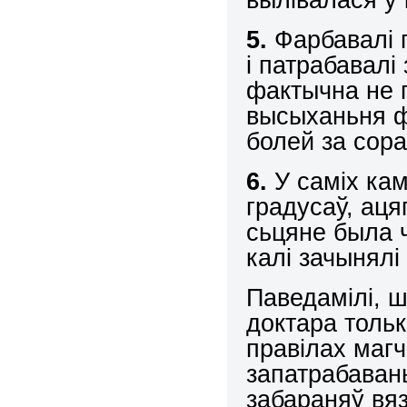
5.
Фарбавалі 
і патрабавалі
фактычна не 
высыханьня ф
болей за сора
6.
У саміх ка
градусаў, ац
сьцяне была 
калі зачынялі
Паведамілі, ш
доктара тольк
правілах маг
запатрабавань
забараняў вяз