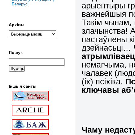
арыентыры гр
Беларусі
важнейшыя пс
Такім чынам, 
Архівы
злачынства! А
пастаўлены кі
дзейнасьці…
Пошук
атрымліваец
немагчыма, н
чалавек (людс
(іх) псіхіка.
Пс
Іншыя сайты
ключавы аб’
Чаму недаст