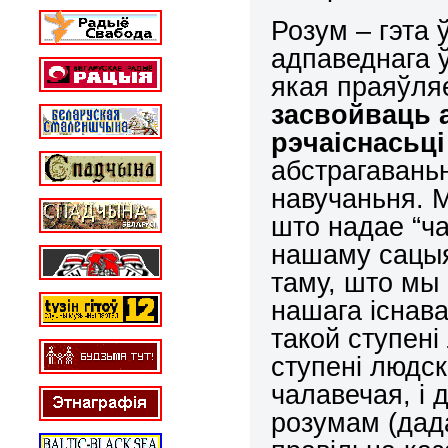
Розум – гэта 
адпаведнага ў
якая праяўля
засвойваць 
рэчаіснасьці
абстрагаваньн
навучаньня. 
што надае “ч
нашаму сацыя
таму, што мы 
нашага існав
такой ступені
ступені людск
чалавечая, і д
розумам (дад