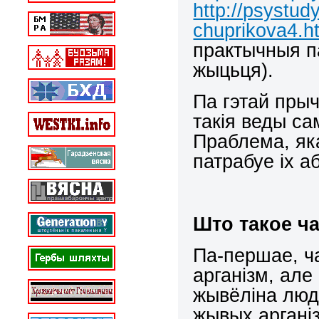
http://psystud
chuprikova4.h
практычныя п
жыцьця).
Па гэтай пры
такія веды са
Праблема, як
патрабуе іх а
Што такое ч
Па-першае, ч
арганізм, але
жывёліна люд
жывых аргані