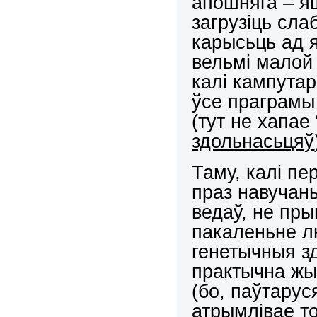
апошняга – яш
загрузіць сл
карысьць ад 
вельмі малой 
калі кампутар
ўсе праграмы
(тут не хапае
здольнасьцяў
Таму, калі пе
праз навучан
ведаў, не пры
пакаленьне л
генетычныя з
практычна жыв
(бо, паўтарус
атрымлівае т