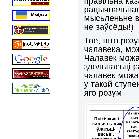
правільна ка
рацыянальнаг
мысьленьне в
не заўсёды!)
Тое, што роз
чалавека, мож
Чалавек можа
здольнасьці р
чалавек можа 
у такой ступе
яго розум.