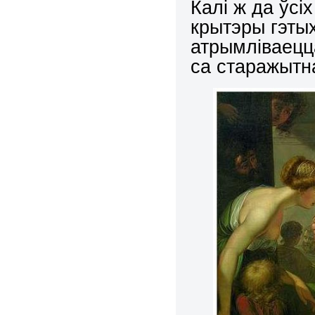
Калі ж да ўс
крытэры гэты
атрымліваецц
са старажытна