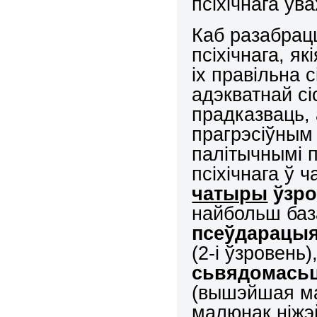
псіхічнага ўв
Каб разабрац
псіхічнага, я
іх правільна 
адэкватнай с
прадказваць, 
прагрэсіўным 
палітычнымі п
псіхічнага ў 
чатыры
ўзро
найбольш база
псеўдарацы
(2-і ўзровень)
сьвядомась
(вышэйшая м
малюнак ніжэй