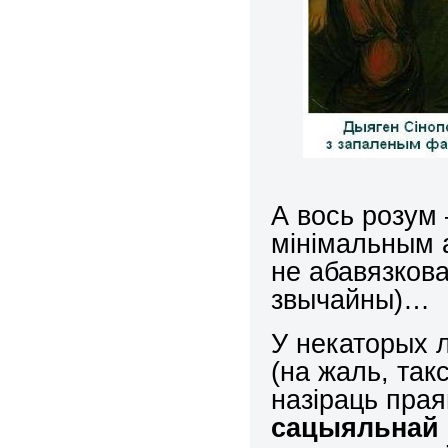
А вось розум 
мінімальным а
не абавязков
звычайны)…
У некаторых 
(на жаль, так
назіраць пра
сацыяльнай 