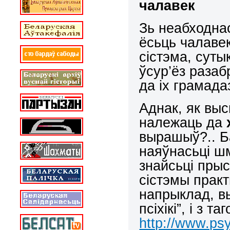
чалавек
Зь неабходна
ёсьць чалавек
сістэма, сут
ўсур’ёз разаб
да іх грамада
Аднак, як выс
належаць да
вырашыў?.. Б
наяўнасьці шм
знайсьці прыс
сістэмы практ
напрыклад, вы
псіхікі”, і з 
http://www.psy