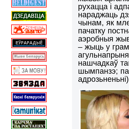
рухацца і адп
нараджаць дз
чынам, як мл
пачатку пост
аэробныя жыв
– жыць у гра
агульнапрыня
нашчадкаў там
шымпанзэ; па
адрозьненьні)