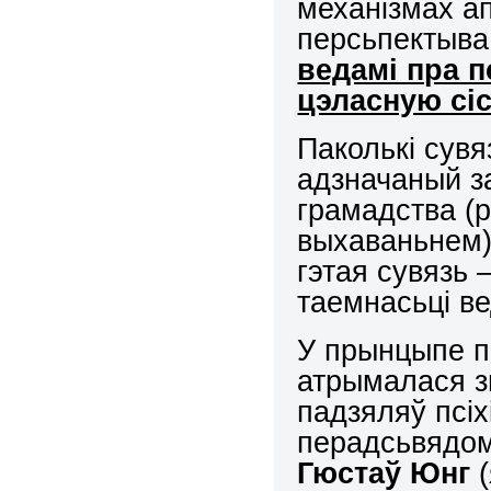
механізмах ап
персьпектыва 
ведамі пра п
цэласную сі
Паколькі сувя
адзначаный з
грамадства (
выхаваньнем)
гэтая сувязь 
таемнасьці ве
У прынцыпе п
атрымалася з
падзяляў псіх
перадсьвядом
Гюстаў Юнг
(