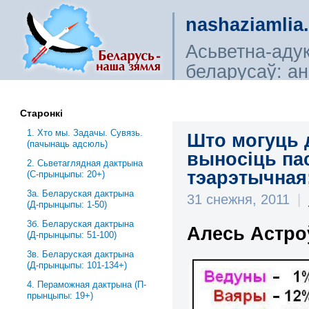
nashaziamlia
Асьветна-аду
беларусаў: ана
сьветагляды, і
Старонкі
1. Хто мы. Задачы. Сувязь.
Што могуць 
(пачынаць адсюль)
выносіць пас
2. Сьветаглядная дактрына
тэарэтычная;
(С-прынцыпы: 20+)
3a. Беларуская дактрына
31 снежня, 2011
|
(Д-прынцыпы: 1-50)
3б. Беларуская дактрына
Алесь Астро
(Д-прынцыпы: 51-100)
3в. Беларуская дактрына
(Д-прынцыпы: 101-134+)
4. Пераможная дактрына (П-
прынцыпы: 19+)