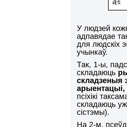
У людзей кожн
адпавядае та
для людскіх э
учынкаў.
Так, 1-ы, пад
складаюць
ры
складзеныя з
арыентацыі,
псіхікі такса
складаюць уж
сістэмы).
На 2-м, псеў