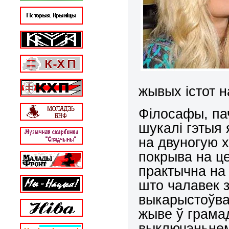
жывых істот н
Філосафы, па
шукалі гэтыя 
на двуногую х
покрыва на це
практычна на 
што чалавек 
выкарыстоўвац
жыве ў грамад
выключэньнем