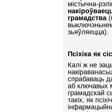
містычна-рэлі
накіроўваец
грамадства
(
выключэньнем
зьяўляецца).
Псіхіка як сі
Калі ж не зац
накіраванасьц
спрабаваць д
аб ключавых 
грамадскай с
такіх, як псі
інфармацыйна