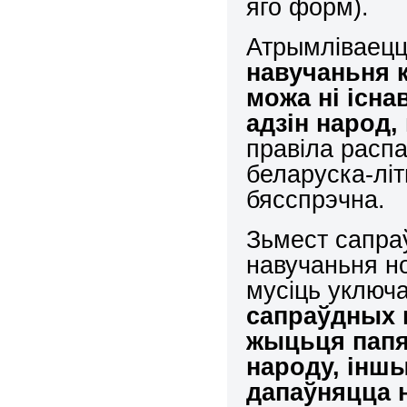
яго форм).
Атрымліваец
навучаньня 
можа ні існа
адзін народ,
правіла расп
беларуска-літ
бясспрэчна.
Зьмест сапра
навучаньня н
мусіць уключ
сапраўдных в
жыцьця папя
народу, інш
дапаўняцца 