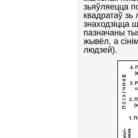
зьяўляецца п
квадратаў зь 
знаходзіцца 
пазначаны тыя
жывёл, а сіні
людзей).