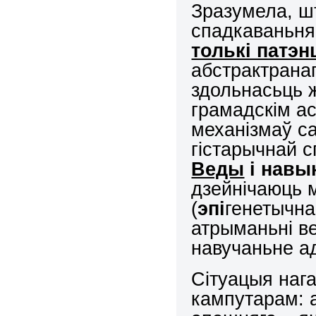
Зразумела, ш
спадкаваньня
толькі патэ
абстрактрана
здольнасьць 
грамадскім ас
механізмаў с
гістарычнай 
Веды
і навы
дзейнічаюць 
(
эпі
генетычна
атрыманьні в
навучаньне а
Сітуацыя наг
кампутарам: 