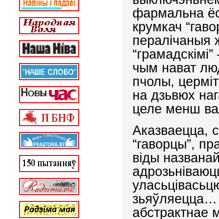
фармальна ёсь
крумкач “гаво
пералічаныя 
“грамадскімі”
чым нават лю
пчолы, церміт
на дзьвюх на
целе менш вал
Аказваецца, с
“гаворцы”, пра
віды названай
адрозьніваюцц
уласьцівасьцю
зьяўляецца
абстрактнае 