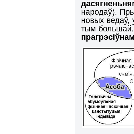
дасягненьня
народаў). Пр
новых ведаў, 
тым большай,
прагрэсіўна