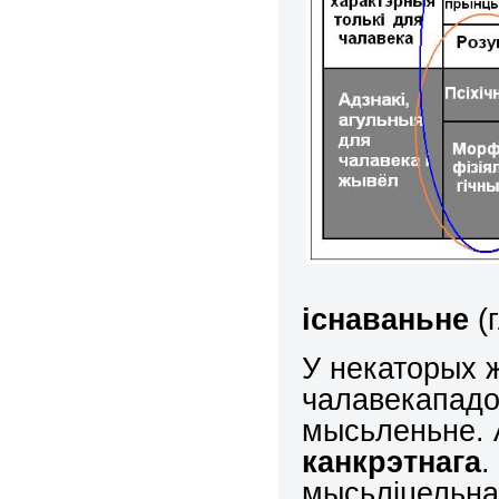
існаваньне
(
У некаторых 
чалавекападо
мысьленьне. 
канкрэтнага
.
мысьліцельна