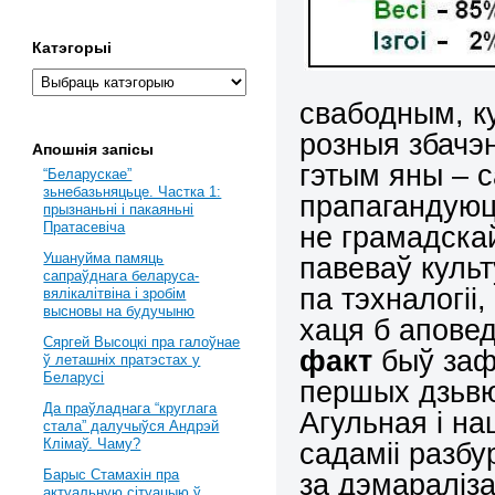
Катэгорыі
свабодным, к
розныя збачэ
Апошнія запісы
гэтым яны – 
“Беларускае”
зьнебазьняцьце. Частка 1:
прапагандуюць
прызнаньні і пакаяньні
Пратасевіча
не грамадскай
Ушануйма памяць
павеваў куль
сапраўднага беларуса-
па тэхналогіі
вялікалітвіна і зробім
высновы на будучыню
хаця б аповед
Сяргей Высоцкі пра галоўнае
факт
быў заф
ў леташніх пратэстах у
Беларусі
першых дзьвю
Да праўладнага “круглага
Агульная і н
стала” далучыўся Андрэй
Клімаў. Чаму?
садаміі разбу
Барыс Стамахін пра
за дэмараліз
актуальную сітуацыю ў