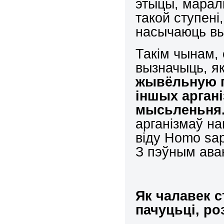
этыцы, маралі
такой ступені
насычаюць вы
Такім чынам,
вызначыць, я
жывёльную п
іншых арган
мысьленьня
арганізмаў на
віду Homo sa
З пэўным ав
Як чалавек с
пачуцьці, ро