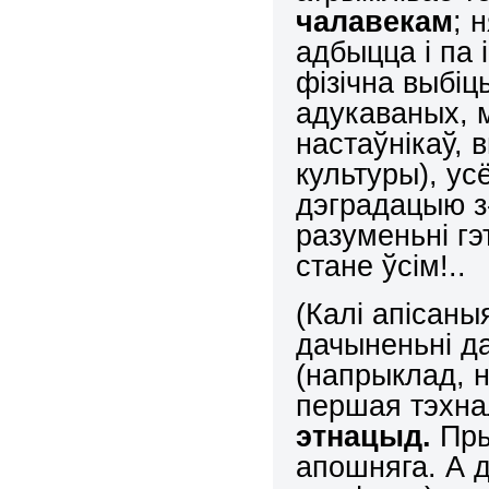
чалавекам
; 
адбыцца і па 
фізічна выбі
адукаваных, 
настаўнікаў, 
культуры), ус
дэградацыю з
разуменьні гэ
стане ўсім!..
(Калі апісаны
дачыненьні д
(напрыклад, н
першая тэхна
этнацыд.
Пры
апошняга. А 