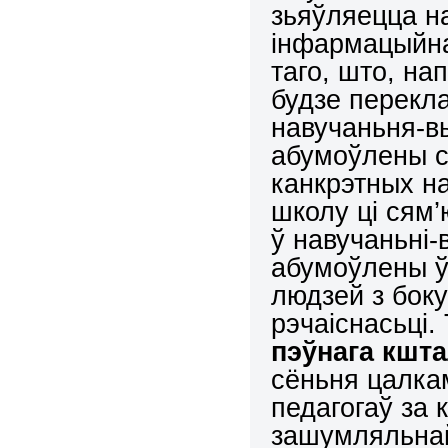
зьяўляецца н
інфармацыйна
таго, што, на
будзе перекла
навучаньня-в
абумоўлены с
канкрэтных н
школу ці сям
ў навучаньні-
абумоўлены ў
людзей з бок
рэчаіснасьці.
пэўнага кшт
сёньня цалка
педагогаў за
зашумляльнай