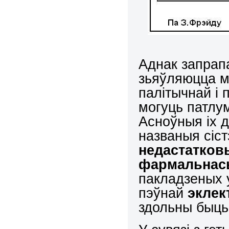
Аднак запрапа
зьяўляюцца м
палітычнай і 
могуць патлу
Асноўныя іх 
названыя сіс
недастатков
фармальна
пакладзеных у
пэўнай
экле
здольны быць 