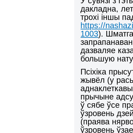
У сувязі з гэ
дакладна, ле
трохі іншы па
https://nasha
1003
). Шматг
запрапанавана
дазваляе каза
большую нату
Псіхіка прысу
жывёл (у рась
аднаклеткавы
прычыне адсут
ў сябе ўсе пр
ўзровень дзе
(праява нярво
ўзровень ўза