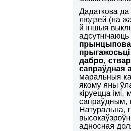
Дадаткова да
людзей (на жа
й іншыя выкл
адсутнічаюць
прынцыповас
прыгажосьці,
дабро, ства
сапраўдная 
маральныя ка
якому яны ўла
кіруецца імі,
сапраўдным, 
Натуральна, 
высокаўзроўне
адносная доля