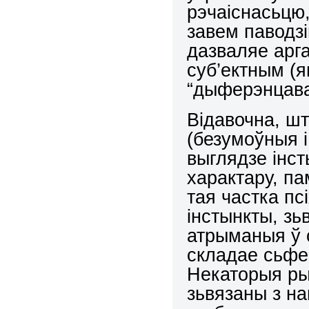
рэчаіснасьцю
завем паводзі
дазваляе арг
суб’ектным (
“дыферэнцава
Відавочна, шт
(безумоўныя 
выглядзе інст
характару, па
тая частка псі
інстынкты, зьв
атрыманыя ў 
складае сьф
Некаторыя ры
зьвязаны з н