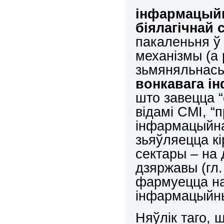
інфармацый
біялагічнай
пакаленьня ў
механізмы (а
зьмяняльнасьц
вонкавага і
што завецца “с
відамі СМІ, “п
інфармацыйна
зьяўляецца к
сектары – на 
дзяржавы (гл
фармуецца н
інфармацыйны
Няўлік таго,