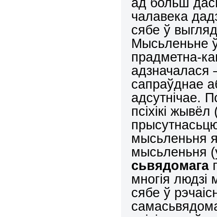
ад больш дась
чалавека дадз
сябе ў выгля
Мысьленьне ў
прадметна-ка
адзначалася 
сапраўднае а
адсутнічае. П
псіхікі жывёл
прысутнасьцю
мысьленьня я
мысьленьня 
сьвядомага
п
многія людзі
сябе ў рэчаіс
самасьвядома