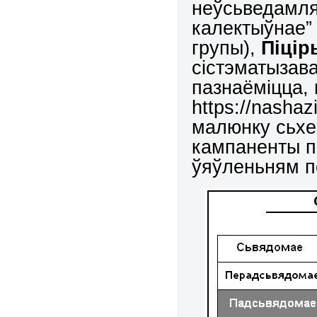
неўсьведамлял
калектыўнае” 
групы),
Піцір
сістэматызав
пазнаёміцца, 
https://nashaz
малюнку сьхе
кампаненты пс
ўяўленьням п