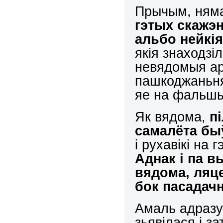
Прычым, няма
гэтых скажэ
альбо нейкі
якія знаходзі
невядомыя ар
пашкоджаньня
яе на фальш
Як вядома,
п
самалёта бы
і рухавікі на
Аднак і па в
вядома, ляце
бок пасадач
Амаль адразу
зьявілася і з