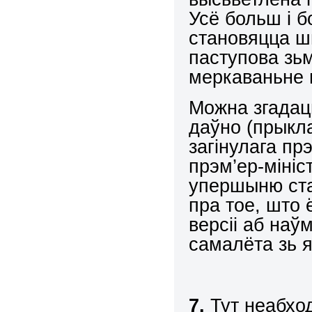
Усё больш і б
становяцца ш
паступова зь
меркаваньне 
Можна згадаць
даўно (прыкла
загінулага пр
прэм’ер-міні
упершыню ста
пра тое, што 
версіі аб на
самалёта зь 
7.
Тут неабход