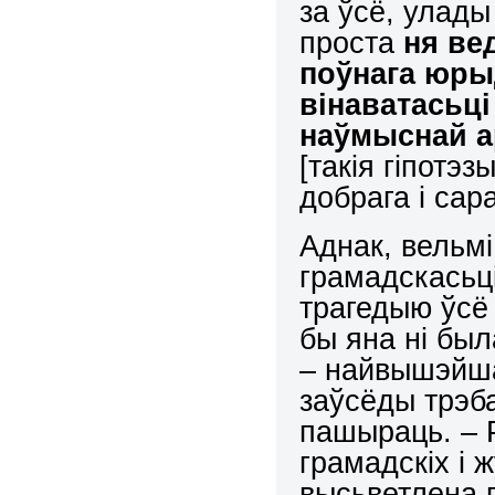
за ўсё, улад
проста
ня ве
поўнага юры
вінаватасьці
наўмыснай а
[такія гіпотэ
добрага і сар
Аднак, вельмі
грамадскасьці
трагедыю ўсё 
бы яна ні бы
– найвышэйша
заўсёды трэб
пашыраць. – Р
грамадскіх і 
высьветлена 