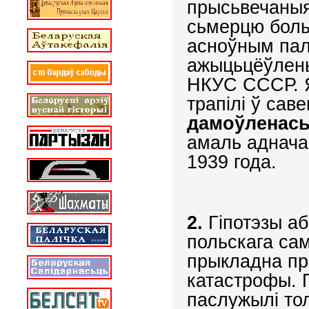
прысьвечаныя
сьмерцю боль
асноўным пал
ажыцьцёўлены
НКУС СССР. Я
трапілі ў сав
дамоўленась
амаль аднача
1939 года.
2.
Гіпотэзы аб
польскага сам
прыкладна пра
катастрофы. П
паслужылі тол