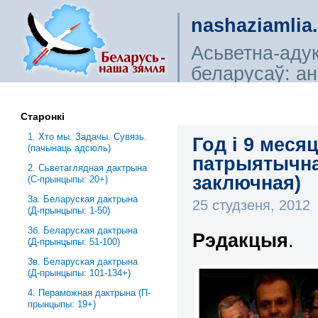
nashaziamlia
Асьветна-аду
беларусаў: ана
сьветагляды, і
Старонкі
1. Хто мы. Задачы. Сувязь.
Год і 9 меся
(пачынаць адсюль)
патрыятычна
2. Сьветаглядная дактрына
заключная)
(С-прынцыпы: 20+)
3a. Беларуская дактрына
25 студзеня, 2012
(Д-прынцыпы: 1-50)
3б. Беларуская дактрына
Рэдакцыя
.
(Д-прынцыпы: 51-100)
3в. Беларуская дактрына
(Д-прынцыпы: 101-134+)
4. Пераможная дактрына (П-
прынцыпы: 19+)