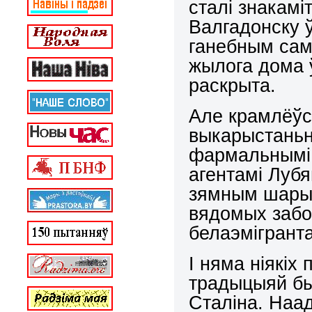
сталі знакам
Валгадонску ў
ганебным са
жылога дома 
раскрыта.
Але крамлёўс
выкарыстаньн
фармальнымі 
агентамі Лубя
зямным шары 
вядомых забо
белаэмігранта
І няма ніякіх
традыцыяй бы
Сталіна. Наад