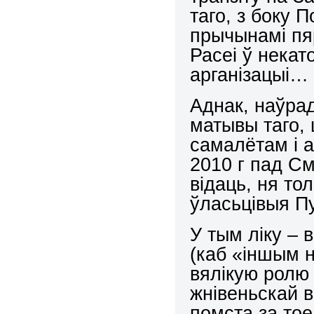
таго, з боку
прычынамі пя
Расеі ў нека
арганізацыі…
Аднак, наўрад
матывы таго,
самалётам і а
2010 г пад С
відаць, ня то
ўласьцівыя П
У тым ліку –
(каб «іншым н
вялікую ролю
жнівеньскай в
помста за то