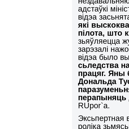
нездавальняю
адстаўкі міні
відэа засьня
які выскоква
пілота, што 
зьяўляецца ж
зарэзалі нажо
відэа было в
сьледства н
працяг. Яны
Дональда Тус
паразуменьня
перапыняць
RUpor`а.
Эксьпертная 
роліка зьмясь