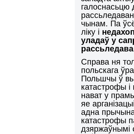
галоснасьцю 
рассьледаван
чынам. Па ўсё
ліку і
недахоп
уладаў у са
расс
ь
ледава
Справа ня тол
польскага ўр
Польшчы ў вы
катастрофы і
нават у прамы
яе арганізацы
адна прычына
катастрофы п
дзяржаўнымі 