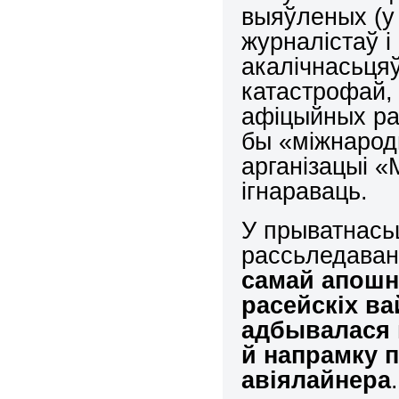
выяўленых (у
журналістаў і
акалічнасьця
катастрофай, 
афіцыйных ра
бы «міжнарод
арганізацыі 
ігнараваць.
У прыватнасьц
рассьледаван
самай апошн
расейскіх в
адбывалася 
й напрамку п
авіялайнера
.