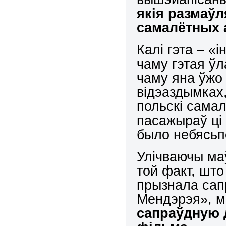
якія размаў
самалётных 
Калі гэта – «
чаму гэтая ў
чаму яна ўжо
відэаздымках,
польскі сама
пасажыраў ці 
было небясьп
Улічваючы ма
той факт, шт
прызнала сап
Мендэрэя», м
сапраўдную 