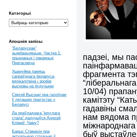
Катэгорыі
Апошнія запісы
“Беларускае”
зьнебазьняцьце. Частка 1:
падзеі, мы п
прызнаньні і пакаяньні
Пратасевіча
паінфармавац
Ушануйма памяць
фрагмента тэ
сапраўднага беларуса-
“ліберальнага
вялікалітвіна і зробім
высновы на будучыню
10/04) прапа
Сяргей Высоцкі пра галоўнае
камітэту “Кат
ў леташніх пратэстах у
Беларусі
гадавіны смал
Да праўладнага “круглага
нам вядома пр
стала” далучыўся Андрэй
Клімаў. Чаму?
міжнароднага 
Барыс Стамахін пра
быў выстаўле
актуальную сітуацыю ў