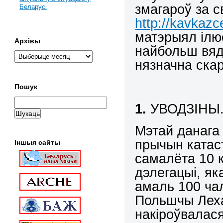
змагароў за 
Беларусі
http://kavkaz
матэрыял ілю
Архівы
найбольш вяд
нязначна ска
Пошук
1.
УВОДЗІНЫ
Мэтай данага
прычын катас
Іншыя сайты
самалёта 10 к
дэлегацыі, як
амаль 100 чал
Польшчы Леха
накіроўвалас