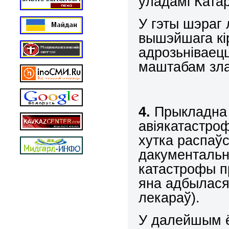
ўладамі Катар
У гэты шэраг 
вышэйшага кі
адрозьніваецц
маштабам зл
4.
Прыкладна 
авіякатастроф
хутка распаў
дакументальн
катастрофы пр
яна адбылася
лекараў).
У далейшым ё