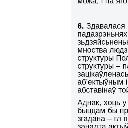
можа, і па яго
6.
Здавалася б
падазрэньнях
зьдзяйсьнень
мноства людз
структуры По
структуры – 
зацікаўленас
аб’ектыўным і
абставінаў то
Аднак, хоць у
быццам бы пр
згадана – гл 
занадта актыў