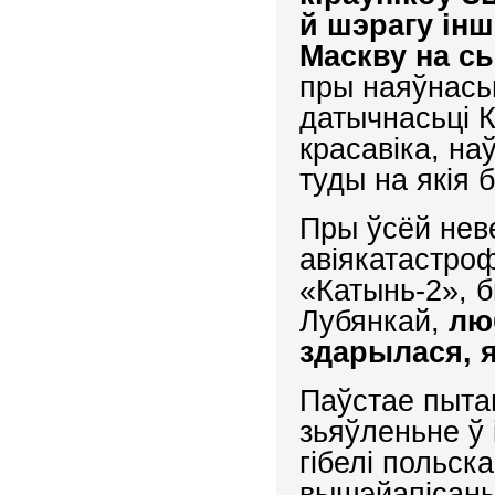
й шэрагу ін
Маскву на сь
пры наяўнась
датычнасьці 
красавіка, н
туды на якія 
Пры ўсёй неве
авіякатастроф
«Катынь-2», 
Лубянкай,
лю
здарылася, 
Паўстае пыта
зьяўленьне ў 
гібелі польск
вышэйапісан