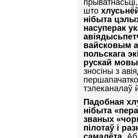
прыватнасьці,
што
хлусьнёй
нібыта цэлы
насуперак у
авіядысьпет
вайсковым 
польскага эк
рускай мов
зносіны з аві
першапачатко
тэлеканалаў 
Падобная хлу
нібыта «пер
званых «чор
пілотаў і ра
самалёта.
Аб 