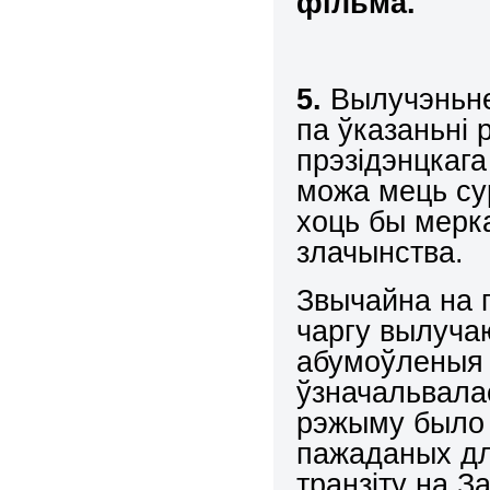
фільма.
5.
Вылучэньне
па ўказаньні 
прэзідэнцкага
можа мець сур
хоць бы мерк
злачынства.
Звычайна на 
чаргу вылуча
абумоўленыя 
ўзначальвала
рэжыму было 
пажаданых дл
транзіту на З