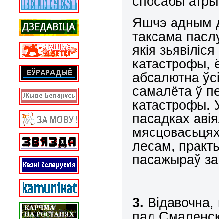
спосабы атры
Яшчэ адным дз
таксама пасл
якія зьявіліс
катастрофы, 
абсалютна ўс
самалёта ў п
катастрофы. 
пасадках аві
мясцовасьцях
лесам, практ
пасажыраў з
3.
Відавочна, 
пад Смаленск