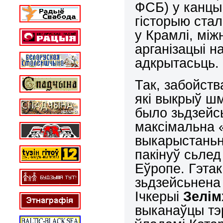
ФСБ) у канцы
гісторыю ста
у Крамлі, між
арганізацыі н
адкрытасьць.
Так, забойст
які выкрыў шм
было зьдзейс
максімальна 
выкарыстаньн
пакінуў сьлед
Еўропе. Гэта
зьдзейсьнена 
Ічкерыі
Зелім
выканаўцы тэ