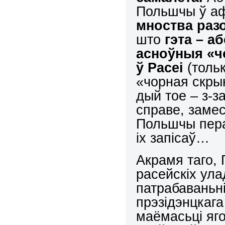
Польшчы ў аф
мноства раз
што
гэта – а
асноўныя «ч
ў Расеі
(тольк
«чорная скры
дый тое – з-з
справе, заме
Польшчы пера
іх запісаў…
Акрамя таго,
расейскіх ула
патрабаваньні
прэзідэнцкаг
маёмасьці яг