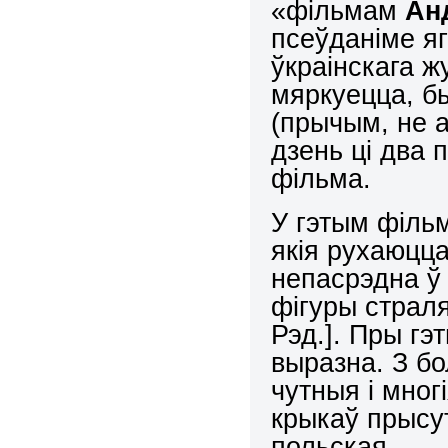
«фільмам
Ан
псеўданіме я
ўкраінскага жу
мяркуецца, бы
(прычым, не а
дзень ці два
фільма.
У гэтым філь
якія рухаюцца
непасрэдна ў 
фігуры страля
Рэд.]. Пры гэ
выразна. З б
чутныя і мног
крыкаў прысут
польская.