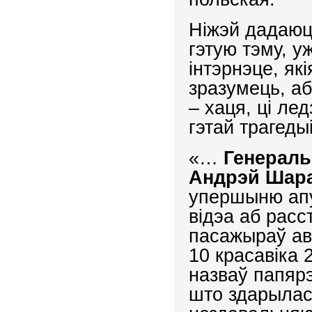
Ніжэй дадаюцц
гэтую тэму, 
інтэрнэце, як
зразумець, а
– хаця, ці ле
гэтай трагедыі
«…
Генерал
Андрэй Шар
упершыню апу
відэа аб рас
пасажыраў ав
10 красавіка
назваў папярэ
што здарылася