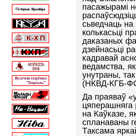
пасажырамі не
распаўсюдзіцц
сьведчаць на 
колькасьці п
даказаных фа
дзейнасьці ра
кадравай асн
ведамства, я
унутраны, так
(НКВД-КГБ-Ф
Да праяваў «у
цяперашняга 
на Каўказе, я
спланаваны г
Таксама ярка