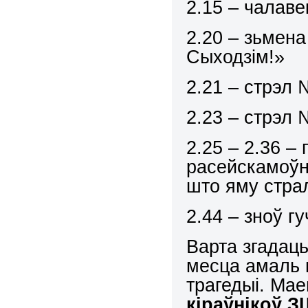
2.15 – чалаве
2.20 – зьмена
Сыходзім!»
2.21 – стрэл 
2.23 – стрэл 
2.25 – 2.36 –
расейскамоўн
што яму страл
2.44 – зноў гу
Варта згадаць
месца амаль 
трагедыі. Ма
кіраўнікоў З