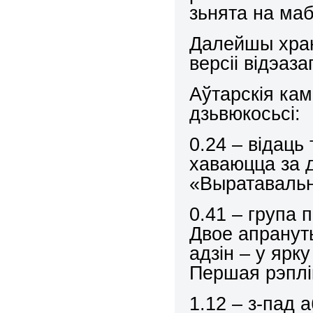
зьнята на ма
Далейшы хран
версіі відэаза
Аўтарскія кам
дзьвюкосьсі:
0.24 – відаць
хаваюцца за д
«Выратаваль
0.41 – група 
Двое апранут
адзін – у ярк
Першая рэплі
1.12 – з-пад