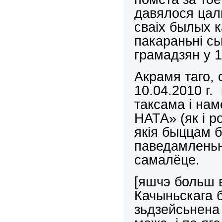
давялося цал
сваіх былых к
пакараньні с
грамадзян у 19
Акрамя таго,
10.04.2010 г
таксама і на
НАТА» (як і 
якія быццам б
паведамленьн
самалёце.
[яшчэ больш 
Качыньскага б
зьдзейсьнена