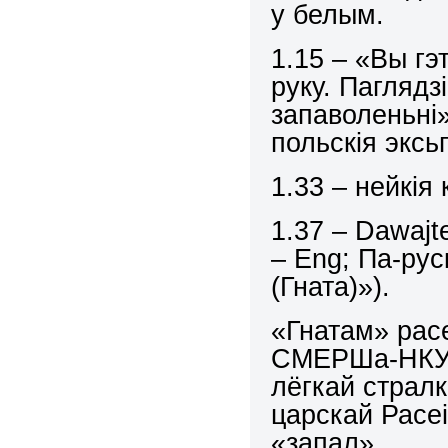
у белым.
1.15 – «Вы г
руку. Паглядз
запаволеньні»
польскія эксь
1.33 – нейкія 
1.37 – Dawajte
– Eng; Па-рус
(Гната)»).
«Гнатам» расе
СМЕРШа-НКУС
лёгкай стралк
царскай Расе
«запал».