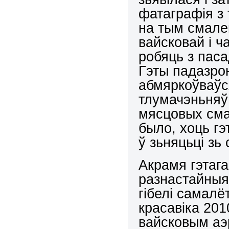
фатаграфія з 
на тым смале
вайсковай і 
робяць з паса
Гэты падазро
абмяркоўваўся
тлумачэньняў 
мясцовых смал
было, хоць г
ў зьняцьці зь
Акрамя гэтага
разнастайныя 
гібелі самалё
красавіка 201
вайсковым аэ