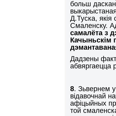
больш даскан
выкарыстаная
Д.Туска, якія
Смаленску. А
самалёта з д
Качыньскім 
дэмантавана
Дадзены факт,
абвяргаецца р
8
. Зьвернем 
відавочнай на
афіцыйных пр
той смаленска