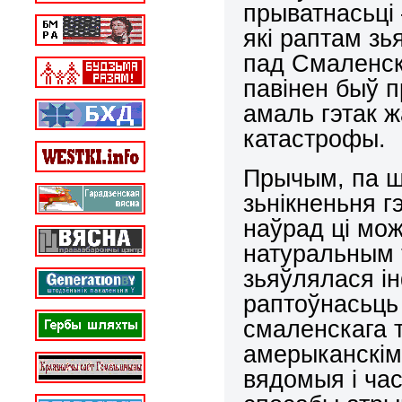
прыватнасьці 
які раптам з
пад Смаленска
павінен быў п
амаль гэтак ж
катастрофы.
Прычым, па ш
зьнікненьня г
наўрад ці мо
натуральным 
зьяўлялася і
раптоўнасьць 
смаленскага т
амерыканскім
вядомыя і ча