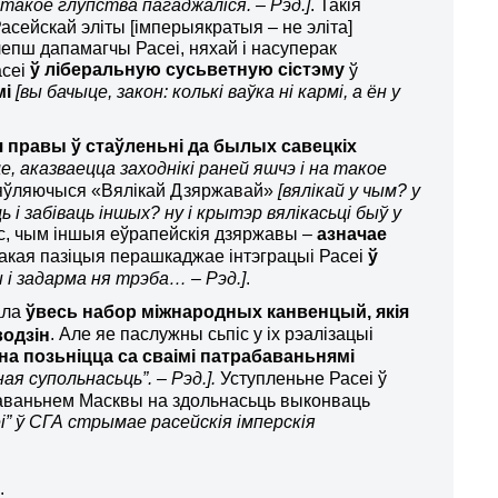
а такое глупства пагаджаліся. – Рэд.]
. Такія
ейскай эліты [імперыякратыя – не эліта]
лепш дапамагчы Расеі, няхай і насуперак
ў ліберальную сусьветную сістэму
асеі
ў
мі
[вы бачыце, закон: колькі ваўка ні кармі, а ён у
я правы ў стаўленьні да былых савецкіх
е, аказваецца заходнікі раней яшчэ і на такое
зьяўляючыся «Вялікай Дзяржавай»
[вялікай у чым? у
і забіваць іншых? ну і крытэр вялікасьці быў у
с, чым іншыя еўрапейскія дзяржавы –
азначае
Такая пазіцыя перашкаджае інтэграцыі Расеі
ў
 і задарма ня трэба… – Рэд.]
.
ала
ўвесь набор міжнародных канвенцый, якія
. Але яе паслужны сьпіс у іх рэалізацыі
одзін
а позьніцца са сваімі патрабаваньнямі
ая супольнасьць”. – Рэд.].
Уступленьне Расеі ў
аваньнем Масквы на здольнасьць выконваць
і” ў СГА стрымае расейскія імперскія
.