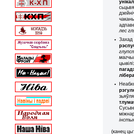
уніка
сьцьвя
дзейні
чакань
адпав
лес гл
Захад
рэспу
глупст
магчым
цывілі
пагад
лібер
Неабхо
рэгул
зьяўля
тлума
Сусьв
міжна
інстын
(канец цы