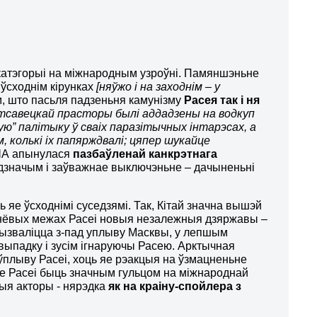
 катэгорыі на міжнародным узроўні. Памяншэньне
 ўсходнім кірунках
[няўжо і на заходнім – у
, што пасьля падзеньня камунізму
Расея так і ня
стсавецкай прасторы былі аддадзены на водкуп
ую” палітыку ў сваіх паразітычных інтарэсах, а
, колькі іх папярждвалі; цяпер шукайце
ЗША апынулася
пазбаўленай канкрэтнага
адзначым і заўважнае выключэньне – дачыненьні
 яе ўсходнімі суседзямі. Так, Кітай значна вышэй
ўднёвых межах Расеі новыя незалежныя дзяржавы –
ь вызваліцца з-пад уплыву Масквы, у лепшым
ыпадку і зусім ігнаруючы Расею. Арктычная
плыву Расеі, хоць яе рэакцыя на ўзмацненьне
не Расеі быць значным гульцом на міжнароднай
я акторы ​​- нярэдка
як на краіну-спойлера з