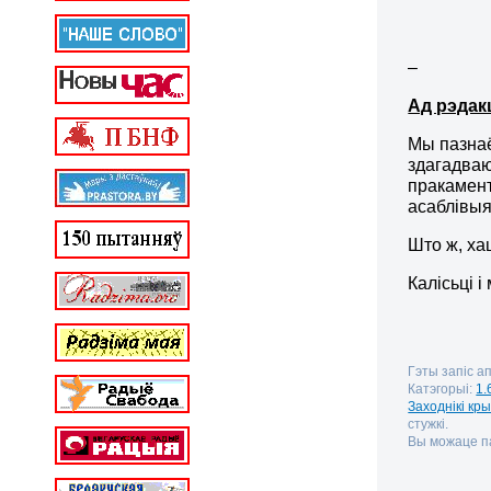
–
Ад рэдак
Мы пазнаё
здагадваю
пракамент
асаблівыя
Што ж, хац
Калісьці 
Гэты запіс ап
Катэгорыі:
1.
Заходнікі кр
стужкі.
Вы можаце па