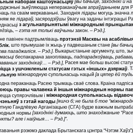
[вы бачыце, заходнікі й н
льным наборам каштоўнасьцяў
рджэньні зьяўляюцца непераканаўчым апраўданьнем для Рас
чаць па сваім меркаваньні. Заходнія лідары могуць значна 
ням яе лідараў, засяродзіўшы ўвагу на задачы інтэграцыі Р
з агульнапрынятымі міжнароднымі прынцыпа
еднасьці
ядзіць, – гэта ня толькі ваўчыны закон. – Рэд.].
 не павінен падтрымліваць
прэтэнзіі Масквы на асаблівы
, што прымушае іх жыць у падвешаным стане
[вы бачыц
блік
. Выкарыстаньне аргументу, што, 
ва пагаджаліся. – Рэд.]
асьці беспакарана захопліваць, падпарадкоўваць, рабаваць 
Расея мае больш высокі стату
заваных заходнікаў… – Рэд.],
. 
зіцца з ушчэмленым статусам гэтых «іншых» дзяржаў
міжнародную супольнасьць нацый
[а цяпер ёй туды
альную
дна пераканаць Расею трымаць сваё слова. Краіна падпіс
ююць правы чалавека й іншыя міжнародныя нормы пав
міжнародная супольнасьць відавочн
ецца супярэчлівым і
[яшчэ б; не была б тое “міжнародн
чэньняў з гэтай нагоды
етную Гандлёвую Арганізацыю (СГА) будзе важным выпраб
[заходнікі думаюць, што знаходжаньне “Расе
родныя нормы
.
кты? але і наіўныя… – Рэд.]”
таваньня рэзюмэ даклада Брытанскага цэнтра “Чэтэм Хаўз”)