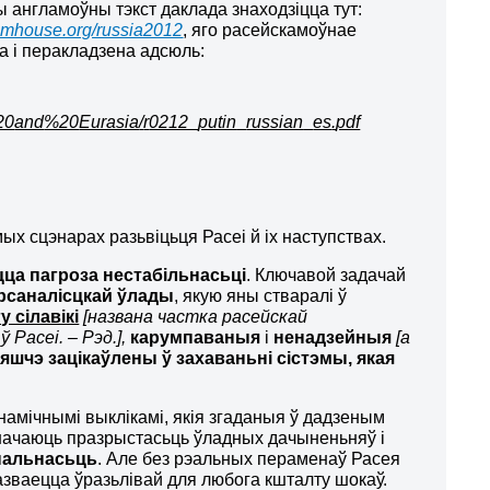
ы англамоўны тэкст даклада знаходзіцца тут:
mhouse.org/russia2012
, яго расейскамоўнае
а і перакладзена адсюль:
20
and
%20
Eurasia
/
r
0212_
putin
_
russian
_
es
.
pdf
 сцэнарах разьвіцьця Расеі й іх наступствах.
цца
пагроза нестабільнасьці
. Ключавой задачай
рсаналісцкай ўлады
, якую яны стваралі ў
 сілавікі
[названа частка расейскай
Расеі. – Рэд.]
,
карумпаваныя
і
ненадзейныя
[а
 яшчэ
зацікаўлены ў захаваньні сістэмы, якая
амічнымі выклікамі, якія згаданыя ў дадзеным
значаюць празрыстасьць ўладных дачыненьняў і
нальнасьць
. Але без рэальных пераменаў Расея
азваецца ўразьлівай для любога кшталту шокаў.