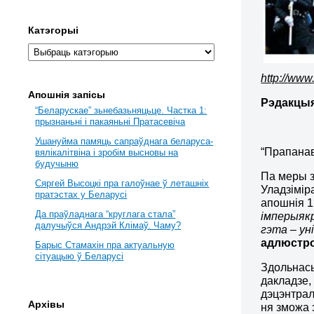
Катэгорыі
http
://
www
Апошнія запісы
Рэдакцы
“Беларускае” зьнебазьняцьце. Частка 1:
прызнаньні і пакаяньні Пратасевіча
Ушануйма памяць сапраўднага беларуса-
“Прапанав
вялікалітвіна і зробім высновы на
будучыню
Па меры з
Сяргей Высоцкі пра галоўнае ў леташніх
Уладзімір
пратэстах у Беларусі
апошнія 1
Да праўладнага “круглага стала”
імперыякр
далучыўся Андрэй Клімаў. Чаму?
гэта – ун
адлюстро
Барыс Стамахін пра актуальную
сітуацыю ў Беларусі
Здольнась
дакладзе,
дэцэнтра
Архівы
ня зможа 