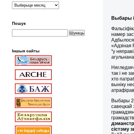
Выбары і
Пошук
Фальсіфік
намер зас
Адбылося 
«Адзіная 
Іншыя сайты
“у няправ
агульнана
Нягледзяч
так і не 
хто патра
выніку н
атрафірав
Выбары 20
савецкай 
грамадзян
грамадст
дэманстр
сістэму 