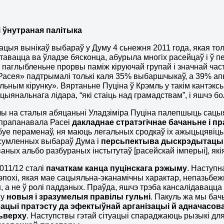
 ўнутраная палітыка
ацыя вынікаў выбараў у Думу 4 сьнежня 2011 года, якая тол
тавацца ва ўладзе бясконца, абурыла многіх расейцаў і ў п
паглыбленьне прорвы паміж кіруючай групай і значнай ча
Расея» падтрымалі толькі каля 35% выбаршчыкаў, а 39% а
ільным кірунку». Вяртаньне Пуціна ў Крэмль у такім кантэк
цыянальнага лідара, “які стаіць над грамадствам”, і яшчэ 
ы на ​​сталыя абяцаньні Уладзіміра Пуціна палепшыць сацы
запрапанавала Расеі
дакладнае стратэгічнае бачаньне і п
буе пераменаў, ня маюць легальных сродкаў іх ажыцьцявіць 
есумленных выбараў Дума і
персьпектыва дыскрэдытацыі
аных альбо разбураных інстытутаў [расейскай імперыі], я
11/12 сталі
пачаткам канца пуцінскага рэжыму
. Наступн
эпохі, якая мае сацыяльна-эканамічны характар, непазьбе
, а не ў ролі падданых. Праўда, яшчэ трэба кансалідавацца
ву
новыя і зразумелыя правілы гульні
. Пакуль жа мы ба
ацыі пратэсту да эфектыўнай арганізацыі й адначасо
зьверху
. Наступствы гэтай сітуацыі спараджаюць рызыкі дл