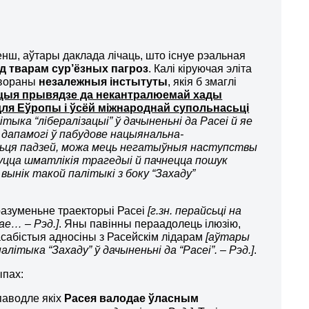
нш, аўтары даклада лічаць, што існуе рэальная
д тварам сур’ёзных пагроз
. Калі кіруючая эліта
створаны
незалежныя інстытуты
, якія б змаглі
ацыя прывядзе да некантралюемай хады
ля Еўропы і ўсёй міжнароднай супольнасьці
ітыка “лібералізацыі” ў дачыненьні да Расеі й яе
 дапамогі ў пабудове нацыянальна-
іцьця падзей, можа мець негатыўныя наступствы
удуцца шматлікія трагедыі й пачнецца пошук
вынік такой палітыкі з боку “Захаду”
разуменьне траекторыі Расеі
[г.зн. перайсьці на
ае… – Рэд.]
. Яны павінны пераадолець ілюзію,
сабістыя адносіны з Расейскім лідарам
[аўтары
ітыка “Захаду” ў дачыненьні да “Расеі”. – Рэд.]
.
ыпах:
паводле якіх
Расея валодае ўласным