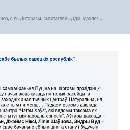
, сілы, інтарэсы, сьветагляды, ідэі, ідэалогіі,
сабе былых савецкіх рэспублік”
 самаабраньня Пуціна на чарговы прэзідэнцкі
ду пачынаюць казаць ня толькі расейцы, а і
і заходніх аналітычных цэнтраў. Натуральна, ня
ю, але тым ня менш… Падаем рэзюмэ даклада
 цэнтра “Чэтэм Хаўз”, які вядомы таксама як
 інстытут міжнародных зносін”. Аўтары даклада –
ан, Джэймс Ніксі, Лілія Шаўцова, Эндры Вуд
–
м сваё бачаньне сёньняшняга стану і будучыні