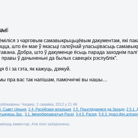
цыі
:
міліся з чарговым самавыкрыцьцёвым дакументам, які паказ
цца, што ён мае ў якасьці галоўнай уласьцівасьць самавыкр
авана. Добра, што ў дакуменце ёсьць парада заходнім палі
 правы ў дачыненьні да былых савецкіх рэспублік”.
я б і за гэта, як кажуць, дзякуй.
і мы пра вас так напішам, памочнічкі вы нашы…
ублікаваны: Чацвер, 1 сакавіка, 2012 у 21:46
6. Сьвет сёньня
,
2.4. Расейская апазіцыя
,
2.5. Прыглядаемся да Захаду
,
2.5.1.
ытыкуюць Зах.
,
3.1. Імпербюракратыя Расеі
,
3.4.5. Расея
,
5.6.3. Ідэал.фін.алігарх
кінуць каментар. Але пінгі забаронены.