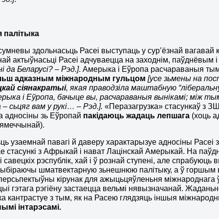
 палітыка
сумневы здольнасьць Расеі выступаць у сур’ёзнай вагавай
ай актыўнасьці Расеі адчуваецца на заходнім, паўднёвым і
і да Беларусі? – Рэд.]
. Амерыка і Еўропа расчараваныя тым
льш адказным міжнародным гульцом
[усе зьмены на по
цкай сіянакратыі
, якая праводзіла маштабную “ліберальн
рыка і Еўропа, бачыце вы, расчараваныя вынікамі; між тым
– сьцяг вам у рукі… – Рэд.].
«Перазагрузка» стасункаў з 
 а адносіны зь Еўропай
пакідаюць жадаць лепшага
(хоць 
Нямеччынай).
ць узаемнай павагі й даверу характарызуе адносіны Расеі зь
ае стасункі з Афрыкай і нават Лацінскай Амерыкай. На па
і савецкіх рэспублік, хай і ў рознай ступені, але спрабуюц
ыбіраючы шматвектарную зьнешнюю палітыку, а ў горшым в
персьпектыўны кірунак для ажыцьцяўленьня міжнароднага ў
цыі гэтага рэгіёну застаецца вельмі нявызначанай. Жадань
ка кантрастуе з тым, як на Расею глядзяць іншыя міжнародны
ымі інтарэсамі.