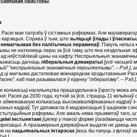
тсавецкай прасторы
.
а
 Расеі мае патрэбу ў сістэмных рэформах. Але малавераго
 карэкцыя. Справа ў тым, што
зьліцьцё ўлады і ўласнасьц
немагчымая без палітычных пераменаў
. Пакуль нельга 
ывы не натхняюць перш за ўсё таму, што яна няздольная э
ад няўстойлівай цаны на нафту. Неспрыяльныя эканамічны
чымасьць дагнаць
ліберальныя дэмакратыі
[усё часьцей 
й” “неспрыяльныя эканамічныя персьпектывы”. – Рэд.]
, 
ад ці магчыма дастатковае міжнароднае крэдытаваньне Расе
Расею”, каб тая разьвівалася ў кірунку “лібералізму”. – Рэд.]
е колькасьці насельніцтва працаздольнага ўзросту можа а
я: Расея да 2030 года, хутчэй за ўсё, страціць 11 мільёнаў с
 абмежаваную колькасьць высокакваліфікаваных кадраў з-
ваных кадраў. Тут дапамагла б мадэрнізацыя ў шырокім сэн
інстытуцыйныя рэформы. Але амаль няма прыкметаў таго, 
цкімі інстынктамі
[цяпер у такой форме ўзгадваецца част
эрнізацыі. А празьмерныя дзяржаўныя выдаткі не даюць ма
ую на
нацыянальных інтарэсах
[вось бы пачуць з вуснаў 
эд.]
.