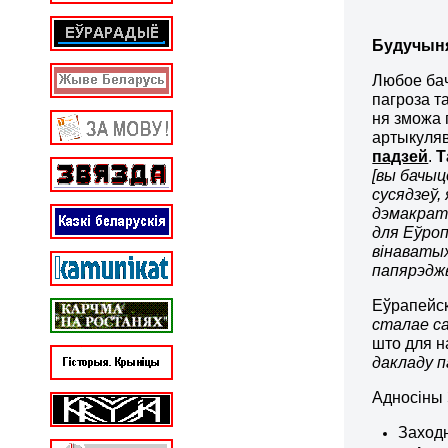
Будучын
Любое бач
пагроза т
ня зможа 
артыкуля
падзей
.
Т
[вы бачыц
сусядзеў,
дэмакрат
для Еўроп
вінаватых
папярэджва
Еўрапейск
сталае са
што для н
дакладу п
Адносіны 
Заходн