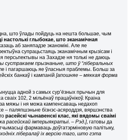
дна, што ўлады пойдуць на нешта большае, чым
і настолькі глыбокае, што эканамічная
казаць аб заняпадзе эканомікі. Але яе
фектыўна супрацьстаяць эканамічным крызісам і
я персьпектывы на Захадзе ня толькі не даюць
мы сустракаем прызнаньне, што ў “ліберальных
але і пагаршаюць яе ўласныя праблемы. Больш за
йскіх банкаў і кампаній
[апошняе – мяккая форма
.
пынуцца адной з самых сур’ёзных прычын для
а сваіх 102, 2 мільёнаў працаўнікоў. Краіна
за мяжы і ня можа кампенсаваць недахоп
се – паляпшэньне бізнэс-асяроддзя, вяршэнства
што
расейскі чынавенскі клас, які вядомы сваімі
ка расейскай імперыякратыі. – Рэд.]
, гатовы да
гчымасьці фармаваць доўгатэрміновую палітыку,
заходніх лібералаў іх версію таго, што гэта