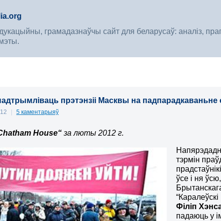
ia.org
укацыйны, грамадазнаўчы сайт для беларусаў: аналіз, прагноз
мэты.
падтрымліваць прэтэнзіі Масквы на падпарадкаваньне 
012
|
5 каментарыяў
Chatham House“
за люты 2012 г.
Напярэдадні
тэрмін праў
прадстаўнік
ўсе і ня ўс
Брытанскага
“Каралеўскі
Філіп Хэнс
падаюць у і