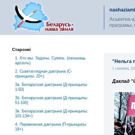
nashaziaml
Асьветна-ад
праграмы, 
Старонкі
1. Хто мы. Задачы. Сувязь. (пачынаць
“Нельга 
адсюль)
1 сакавіка, 2
2. Сьветаглядная дактрына (С-
прынцыпы: 20+)
Д
а
клад
“
3a. Беларуская дактрына (Д-прынцыпы:
1-50)
3б. Беларуская дактрына (Д-прынцыпы:
51-100)
3в. Беларуская дактрына (Д-прынцыпы:
101-134+)
4. Пераможная дактрына (П-прынцыпы:
19+)