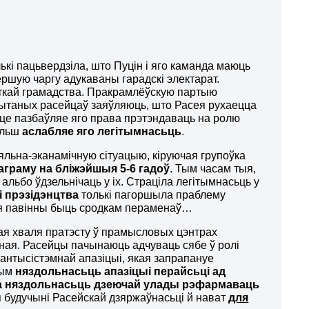
ькі пацьвердзіла, што Пуцін і яго каманда маюць
ершую чаргу адукаваны гарадскі электарат.
сткай грамадства. Пракрамлёўскую партыю
пытаных расейцаў заяўляюць, што Расея рухаецца
сьце пазбаўляе яго права прэтэндаваць на ролю
больш
аслабляе яго легітымнасьць
.
яльна-эканамічную сітуацыю, кіруючая групоўка
раграму на бліжэйшыя 5-6 гадоў
. Тым часам тыя,
альбо ўдзельнічаць у іх. Страціла легітымнасьць у
 прэзідэнцтва
толькі пагоршыла праблему
кія павінны быць сродкам пераменаў…
ая хваля пратэсту ў прамысловых цэнтрах
жная. Расейцы пачынаюць адчуваць сябе ў ролі
 антысістэмнай апазіцыі, якая запрапануе
чым
няздольнасьць апазіцыі перайсьці ад
ва няздольнасьць дзеючай улады рэфармаваць
я будучыні Расейскай дзяржаўнасьці й нават
для