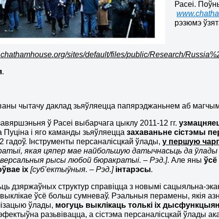
Расеі. Поўн
www.chatha
рэзюмэ ўзят
.
chathamhouse
.
org
/
sites
/
default
/
files
/
public
/
Research
/
Russia
%
я
.
аны чытачу даклад зьяўляецца папярэджаньнем аб магчымых
авяршэньня ў Расеі выбарчага цыклу 2011-12 гг.
узмацняе
а Пуціна і яго каманды зьяўляецца
захаваньне
сістэмы пе
2 гадоў. Інструменты персаналісцкай ўлады,
у першую чаргу
атыі, якая цяпер мае найбольшую датычнасьць да ўлады ў 
іверсальныя рысы любой бюракратыі. – Рэд.]
. Але яны
ўсё
ўвае іх
[суб’ектыўныя. – Рэд.]
інтарэсы
.
ць дзяржаўных структур справіцца з новымі сацыяльна-экан
 выклікае ўсё больш сумневаў. Рэальныя перамены, якія а
лізацыю ўлады,
могуць выклікаць толькі іх дысфункцыя
эфектыўна разьвівацца, а сістэма персаналісцкай ўлады ак