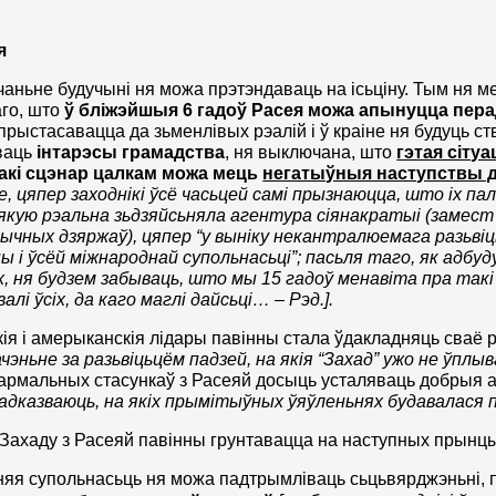
я
аньне будучыні ня можа прэтэндаваць на ісьціну. Тым ня ме
аго, што
ў бліжэйшыя 6 гадоў Расея можа апынуцца пера
прыстасавацца да зьменлівых рэалій і ў краіне ня будуць 
ваць
інтарэсы грамадства
, ня выключана, што
гэтая сіту
акі сцэнар цалкам можа мець
негатыўныя наступствы д
е, цяпер заходнікі ўсё часьцей самі прызнаюцца, што іх пал
 якую рэальна зьдзяйсьняла агентура сіянакратыі (замест
ычных дзяржаў), цяпер “у выніку некантралюемага разьв
ы і ўсёй міжнароднай супольнасьці”; пасьля таго, як адб
, ня будзем забываць, што мы 15 гадоў менавіта пра такі 
лі ўсіх, да каго маглі дайсьці… – Рэд.].
ія і амерыканскія лідары павінны стала ўдакладняць сваё 
чэньне за разьвіцьцём падзей, на якія “Захад” ужо не ўплыв
армальных стасункаў з Расеяй досыць усталяваць добрыя а
адказваюць, на якіх прымітыўных ўяўленьнях будавалася пал
Захаду з Расеяй павінны грунтавацца на наступных прынц
яя супольнасьць ня можа падтрымліваць сьцьвярджэньні, 