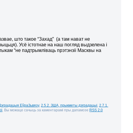
вае, што такое “Захад” (а там нават не
ыцьця). Усё істотнае на наш погляд выдзелена і
тыкам “не падтрымліваць прэтэнзіі Масквы на
 Дэградацыя ЕўраЗьвязу
,
2.5.2. ЗША, прыкметы дэградацыі
,
2.7.1.
іі
. Вы можаце сачыць за каментарамі пры дапамозе
RSS 2.0