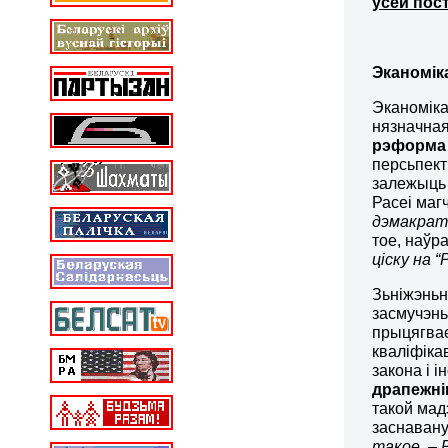
ўсёй пос
Эканомік
Эканоміка
нязначная
рэформа 
персьпект
залежыць 
Расеі маг
дэмакраты
тое, наўр
ціску на “
Зьніжэньн
засмучэньн
прыцягвае
кваліфіка
закона і 
драпежні
такой мад
заснаван
такое. – Р