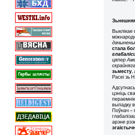
Зьнешняя
Выклікае 
міжнародн
дачыненьн
стала бо
глабаліс
цяпер Аме
скрайняга 
зьместу
,
Расеі зь 
Адсутнась
цэніць св
пераемнік
выпадку в
Поўнач – 
глабаліза
арэне рэз
эгаістычн