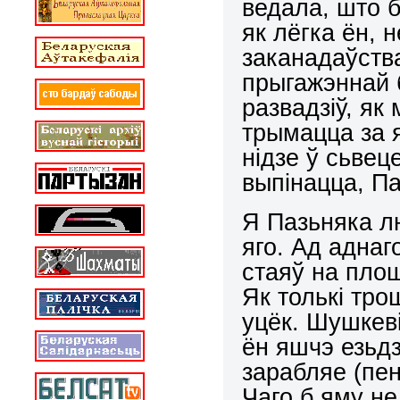
ведала, што ба
як лёгка ён, 
заканадаўства
прыгажэннай 
развадзіў, як
трымацца за я
нідзе ў сьвец
выпінацца, Па
Я Пазьняка л
яго. Ад аднаг
стаяў на плош
Як толькі тро
уцёк. Шушкевіч
ён яшчэ езьдз
зарабляе (пен
Чаго б яму не