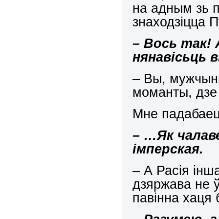
на адным зь 
знаходзіцца П
– Вось так! 
нянавісьць 
– Вы, мужчын
моманты, дзе
Мне падабаец
– …Як чалав
імперская.
– А Расія інш
дзяржава не 
павінна хаця 