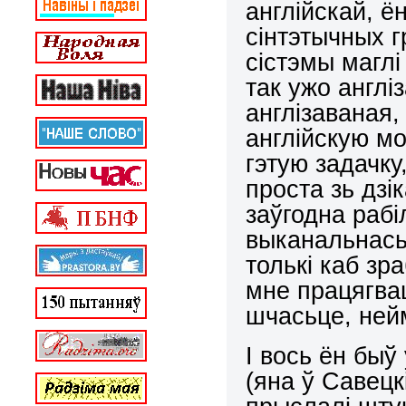
англійскай, ё
сінтэтычных г
сістэмы маглі
так ужо англі
англізаваная,
англійскую м
гэтую задачку
проста зь дзі
заўгодна рабі
выканальнась
толькі каб зра
мне працягва
шчасьце, ней
І вось ён бы
(яна ў Савецк