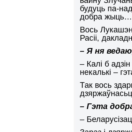
вайну Злучан
будуць па-над
добра жыць…
Вось Лукашэн
Расіі, даклад
– Я ня веда
– Калі б адзі
некалькі – гэ
Так вось здар
дзяржаўнасьць
– Гэта добр
– Беларусізацы