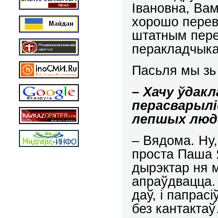
Івановна, Ва
хорошо переве
штатным пере
перакладчык
Пасьля мы зь
– Хачу ўдак
перасварыліс
лепшых люд
– Вядома. Ну,
проста Паша Я
дырэктар ня м
апраўдвацца.
даў, і папрас
без кантакта