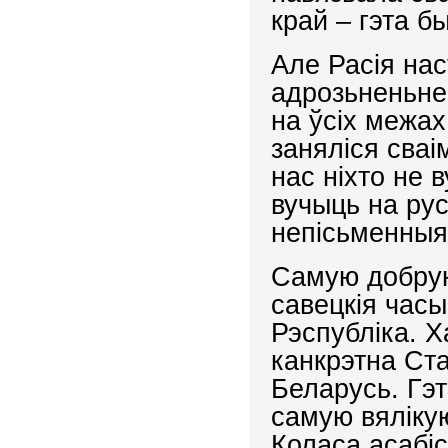
край – гэта 
Але Расія нас
адрозьненьне
на ўсіх межах
заняліся сваі
нас ніхто не 
вучыць на рус
непісьменныя 
Самую добрую
савецкія часы
Рэспубліка. 
канкрэтна Ст
Беларусь. Гэт
самую вялікую
Коласа асабіс