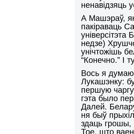
ненавідзяць у
А Машэраў, я
пакіраваць С
універсітэта 
недзе) Хрушчо
унічтожішь бе
“Конечно.” І т
Вось я думаю
Лукашэнку: бу
першую чаргу
гэта было пе
Далей. Белар
ня быў прыхіл
здаць грошы, 
Тое, што ваен