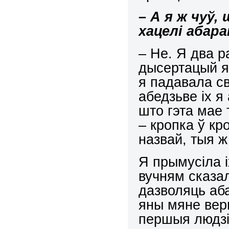
– А я ж чуў
хацелі абар
– Не. Я два р
дысертацый я
я падавала св
абедзьве іх я
што гэта мае 
– кропка ў кро
назвай, тыя ж
Я прымусіла 
вучням сказал
дазволяць аб
яны мяне верн
першыя людзі