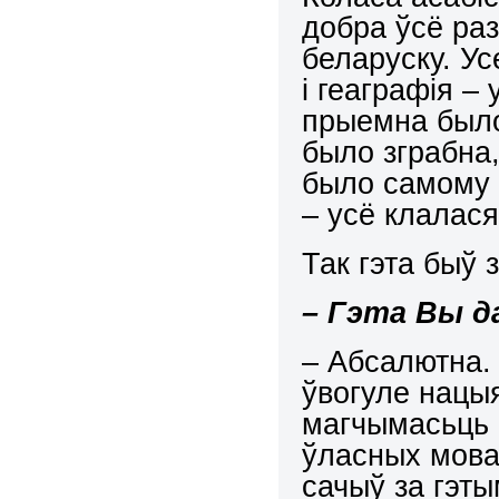
добра ўсё ра
беларуску. Усе
і геаграфія –
прыемна было 
было зграбна
было самому зв
– усё клалася
Так гэта быў 
– Гэта Вы д
– Абсалютна. 
ўвогуле нацы
магчымасьць 
ўласных мова
сачыў за гэт