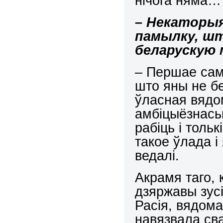
нічога няма…
– Некаторыя
памылку, шт
беларускую
– Першае сама
што яны не б
ўласная вядо
амбіцыёзнасьц
рабіць і толь
такое ўлада і
ведалі.
Акрамя таго, 
дзяржавы зусі
Расія, вядома
навязвала св