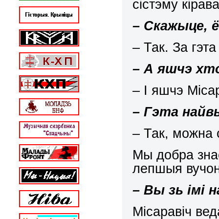
сістэму кірав
– Скажыце, 
– Так. За гэта
– А яшчэ хт
– І яшчэ Міса
– Гэта най
– Так, можна 
Мы добра зна
лепшыя вуч
– Вы зь імі 
Місаравіч вед