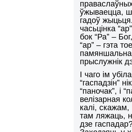
праваслаўных 
ўжываецца, шт
гадоў жыцьця.
часьцінка “ар
бок “Ра” – Бо
“ар” – гэта тое
памяншальнае.
прыслужнік д
І чаго ім убіл
“гаспадзін” нік
“паночак”, і “
велізарная ко
калі, скажам,
там ляжаць, н
дзе гаспадар?