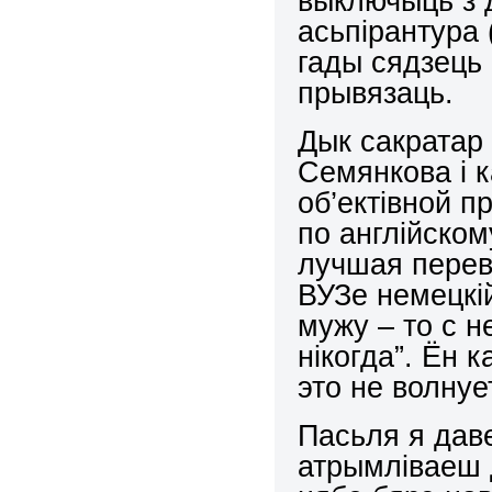
выключыць з 
асьпірантура 
гады сядзець 
прывязаць.
Дык сакратар у
Семянкова і к
об’ектівной п
по англійском
лучшая перево
ВУЗе немецкі
мужу – то с н
нікогда”. Ён 
это не волнует
Пасьля я даве
атрымліваеш 