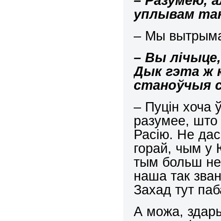
– Разумею, а
уплывам та
– Мы вытрыма
– Вы лічыце,
Дык гэта ж 
станоўчыя 
– Пуцін хоча
разумее, што
Расію. Не дас
горай, чым у 
тым больш не
наша так зван
Захад тут па
А можа, здар