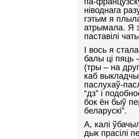
па-французск
ніводнага раз
гэтым я плыл
атрымала. Я з
паставілі чат
І вось я стала
балы ці пяць 
(тры – на дру
каб выкладчы
паслухаў-пасл
“дз” і подобно
бок ён быў пе
беларускі”.
А, калі ўбачы
дык прасілі п