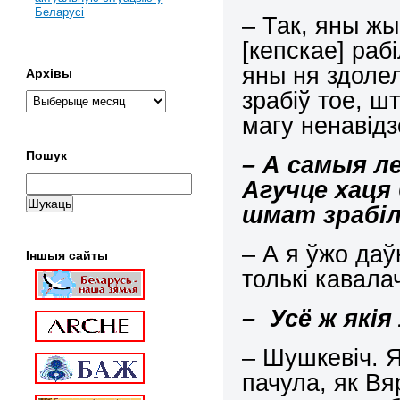
Беларусі
– Так, яны жы
[кепскае] раб
яны ня здолел
Архівы
зрабіў тое, шт
магу ненавідз
Пошук
– А самыя л
Агучце хаця 
шмат зрабіл
– А я ўжо даў
Іншыя сайты
толькі кавала
– Усё ж які
– Шушкевіч. 
пачула, як Вя