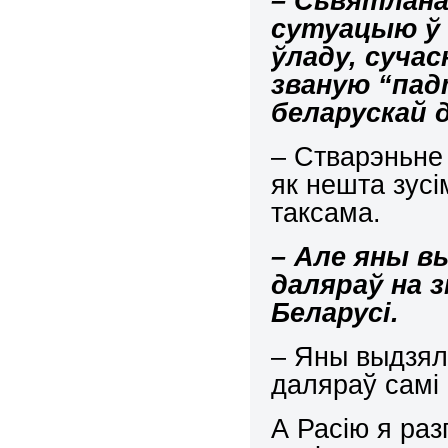
– Сьвятлана
сутуацыю ў 
ўладу, сучас
званую “пад
беларускай 
– Стварэньне
як нешта зус
таксама.
– Але яны в
даляраў на 
Беларусі.
– Яны выдзял
даляраў самі 
А Расію я раз