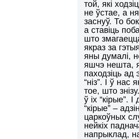
той, які ходз
не ўстае, а н
заснуў. То бо
а ставіць поб
што змагаецц
якраз за гэт
яны думалі, не
яшчэ нешта,
паходзіць ад 
“ніз”. І ў нас
тое, што зніз
ў іх “кірые”. 
“кірые” – адз
царкоўных слу
нейкіх падна
напрыклад, на