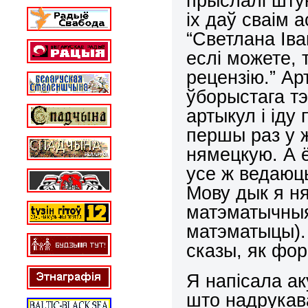
прыслалі шту
іх даў сваім 
“Светлана Іва
еслі можете, 
рецензію.” Ар
ўборыстага тэ
артыкул і іду
першы раз у 
нямецкую. А ё
усе ж ведаюць
Мову дык я ня
матэматычныя
матэматыцы).
сказы, як фо
Я напісала ак
што надрукава