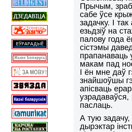
Прычым, зрабі
сабе ўсе крыж
задачку. І та
езьдзіў на ст
палову года ё
сістэмы давед
прапанаваць у
макам пад нос
І ён мне даў 
знайшоўшы гэт
апісваць ерар
узрадаваўся, 
паслаць.
А тую задачу,
дырэктар інс