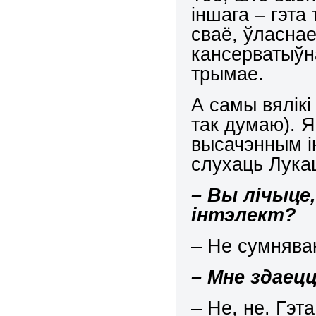
іншага – гэта 
сваё, ўласнае
кансерватыўн
трымае.
А самы вялікі
так думаю). Я
высачэнным і
слухаць Лук
– Вы лічыце
інтэлект?
– Не сумнява
– Мне здаец
– Не, не. Гэ