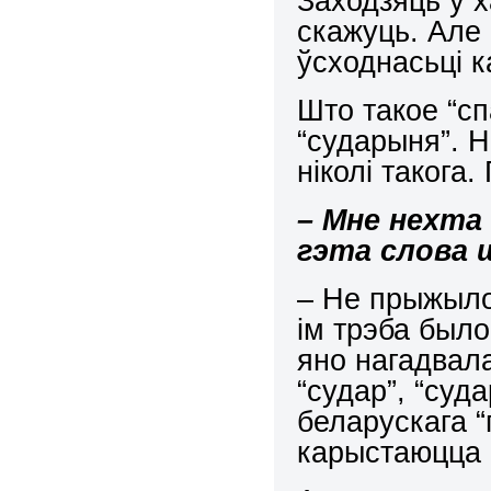
Заходзяць у х
скажуць. Але 
ўсходнасьці ка
Што такое “сп
“сударыня”. Н
ніколі такога.
– Мне нехта
гэта слова 
– Не прыжыло
ім трэба было
яно нагадвал
“судар”, “суд
беларускага “
карыстаюцца 