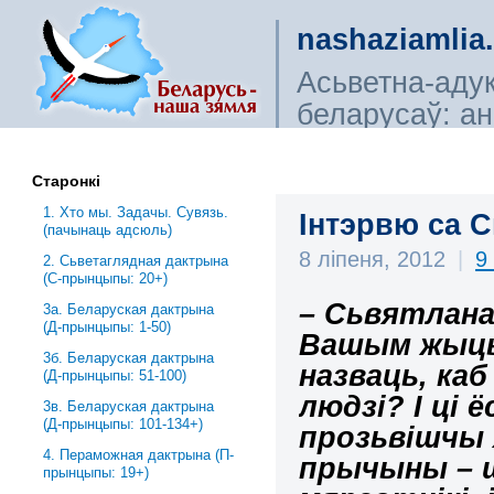
nashaziamlia
Асьветна-аду
беларусаў: ана
сьветагляды, і
Старонкі
1. Хто мы. Задачы. Сувязь.
Інтэрвю са С
(пачынаць адсюль)
8 ліпеня, 2012
|
9
2. Сьветаглядная дактрына
(С-прынцыпы: 20+)
– Сьвятлана 
3a. Беларуская дактрына
(Д-прынцыпы: 1-50)
Вашым жыцьц
3б. Беларуская дактрына
назваць, ка
(Д-прынцыпы: 51-100)
людзі? І ці 
3в. Беларуская дактрына
(Д-прынцыпы: 101-134+)
прозьвішчы 
4. Пераможная дактрына (П-
прычыны – 
прынцыпы: 19+)