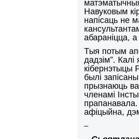
матэматычныя
Навуковым кі
напісаць не м
кансультантам,
абараніцца, а
Тыя потым апо
дадзім”. Калі
кібернэтыцы Р
былі запісан
прызнаюць ва 
членамі Інсты
прапанавала. 
афіцыйна, дэ
–