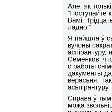
Але, як тольк
“Поступайте к
Вамі. Трідцат
ладно.”
Я пайшла ў св
вучоны сакрат
аспірантуру, 
Семенков, что
с работы снім
дакументы да
верасьня. Так
асьпірантуру.
Справа ў тым,
можа звольніц