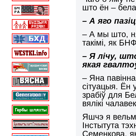
што ён – бела
– А яго паз
– А мы што, 
такімі, як БН
– Я лічу, шт
якая гвалто
– Яна павінн
сітуацыя. Ён 
зрабіў для Бе
вялікі чалаве
Яшчэ я вельм
Інстытута тэх
Семенкова, як