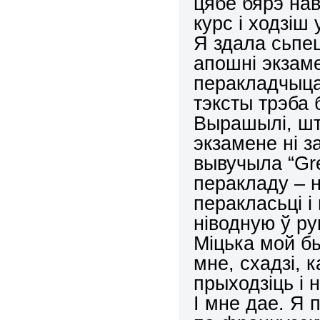
цябе бярэ нав
курс і ходзіш 
Я здала сьпец
апошні экзаме
перакладчыца,
тэксты трэба 
Вырашылі, што
экзамене ні з
вывучыла “Gre
перакладу – 
перакласьці і 
ніводную ў ру
Міцька мой бы
мне, схадзі, 
прыходзіць і н
І мне дае. Я