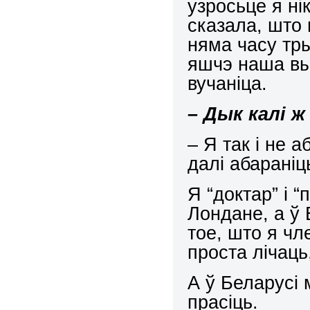
узросьце я ні
сказала, што 
няма часу тры
яшчэ наша вы
вучаніца.
–
Дык калі 
– Я так і не 
далі абараніц
Я “доктар” і “
Лондане, а ў 
тое, што я чл
проста лічаць
А ў Беларусі 
прасіць.