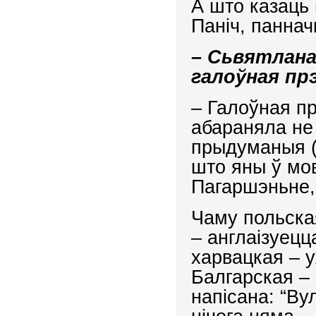
А што казаць
Паніч, паннач
– Сьвятлана
галоўная пр
– Галоўная пр
абараняла не
прыдуманыя (
што яны ў мо
Пагаршэньне, 
Чаму польска
– англаізуецц
харвацкая – 
Балгарская –
напісана: “Ву