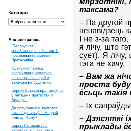
мярзотнікі,
таксама?
Катэгорыі
– Па другой п
ненавідзець к
І не з-за таго
Апошнія запісы
я лічу, што гэт
“Беларускае”
зьнебазьняцьце. Частка 1:
сует). Я лічу
прызнаньні і пакаяньні
Пратасевіча
гэта не хачу.
Ушануйма памяць
сапраўднага беларуса-
– Вам жа ніч
вялікалітвіна і зробім
проста буду
высновы на будучыню
ёсьць такія і
Сяргей Высоцкі пра галоўнае
ў леташніх пратэстах у
Беларусі
– Іх сапраўды
Да праўладнага “круглага
стала” далучыўся Андрэй
– Дзясяткі іх
Клімаў. Чаму?
прыклады ёс
Барыс Стамахін пра
актуальную сітуацыю ў