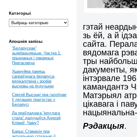
Катэгорыі
гэтай неарды
зь ёй, а й ід
Апошнія запісы
сайта. Перал
“Беларускае”
вядомага рэв
зьнебазьняцьце. Частка 1:
прызнаньні і пакаяньні
тры найбольш
Пратасевіча
дакументы, як
Ушануйма памяць
інтэрвале 196
сапраўднага беларуса-
вялікалітвіна і зробім
камандантэ Ч
высновы на будучыню
Матэрыял атры
Сяргей Высоцкі пра галоўнае
ў леташніх пратэстах у
цікавага і пав
Беларусі
нацыянальна-
Да праўладнага “круглага
стала” далучыўся Андрэй
Клімаў. Чаму?
Рэдакцыя
.
Барыс Стамахін пра
актуальную сітуацыю ў