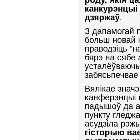
канкурэнцыі
дзяржаў
.
З дапамогай 
больш новай і
праводзіць “
бярэ на сябе
усталёўваючы
забясьпечвае
Вялікае знач
канферэнцыі м
падышоў да а
пункту гледж
асудзіла рэж
гісторыю ва