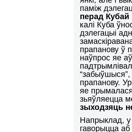
паміж дэлега
перад Кубай
калі Куба ўно
дэлегацыі адн
замаскіраван
прапанову ў п
наўпрос яе аў
падтрымлівала
“забыўшыся”,
прапанову. У
яе прымалася,
зьяўляецца м
зыходзяць н
Напрыклад, у 
гаворыцца аб