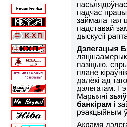
пасьлядоўнас
падчас працы 
займала тая ц
падставай за
дыскусіі рапт
Дэлегацыя Бр
лацінаамерык
пазіцыю, спр
плане кіраўні
далёкі ад таг
дэлегатам. Гэ
Марыяні
зьяў
банкірам
і за
рэакцыйным ў
Акрамя дэлега