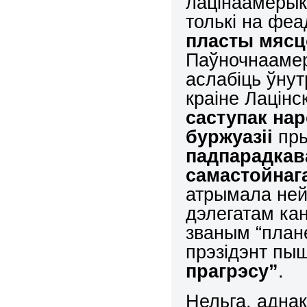
лацінаамерыка
толькі на фе
пласты мясц
Паўночнаамер
аслабіць ўну
краіне Лацін
саступак на
буржуазіі
пры
падпарадкав
самастойнаг
атрымала ней
дэлегатам ка
званым “плане
прэзідэнт пы
прагрэсу”
.
Нельга, аднак