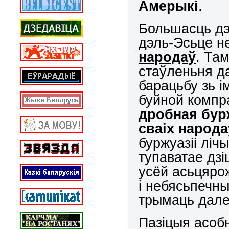
Амерыкі
.
Большасць дэ
дэль-Эсьце н
народаў
. Та
стаўленьня д
барацьбу зь 
буйной компр
дробная бур
сваіх народа
буржуазіі ліч
тупаватае дзі
усёй асьцяро
і небясьпечны
трымаць дале
Пазіцыя асоб