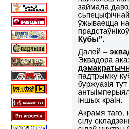
займала даво
сьпецыфічна
ўжываецца на 
прадстаўніко
Кубы”.
Далей –
эква
Эквадора ак
дэмакратыч
падтрымку ку
буржуазія ту
антыімперыял
іншых краін.
Акрамя таго, 
сілу складзе
сілаў унутры 