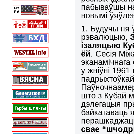
пабываўшы на
новымі ўяўле
1. Будучы ня 
рэвалюцыю,
ізаляцыю К
ёй
. Сесія Мі
эканамічнага 
у жніўні 1961
падрыхтоўкай 
Паўночнаамер
што з Кубай м
дэлегацыя пры
байкатаваць я
перашкаджац
свае “шчодр