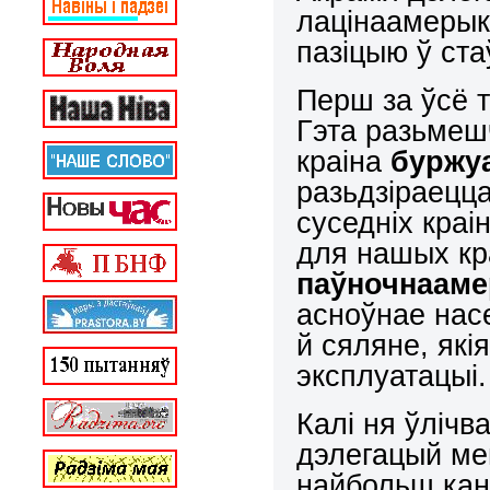
лацінаамерык
пазіцыю ў ста
Перш за ўсё 
Гэта разьмеш
краіна
буржу
разьдзіраецца
суседніх кра
для нашых кр
паўночнааме
асноўнае нас
й сяляне, як
эксплуатацыі.
Калі ня ўлічв
дэлегацый мен
найбольш кан