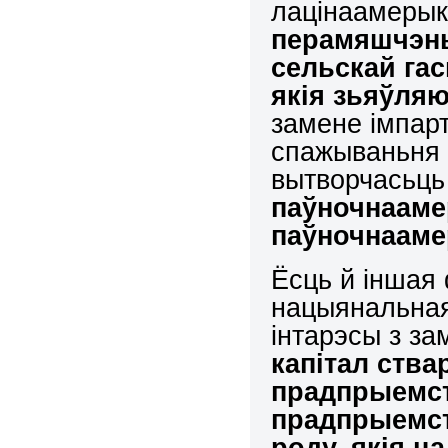
лацінаамерык
перамяшчэнь
сельскай гас
якія зьяўля
замене імпар
спажываньня 
вытворчасьць
паўночнааме
паўночнааме
Ёсць й іншая
нацыянальная
інтарэсы з з
капітал ств
прадпрыемст
прадпрыемст
роду, якія 