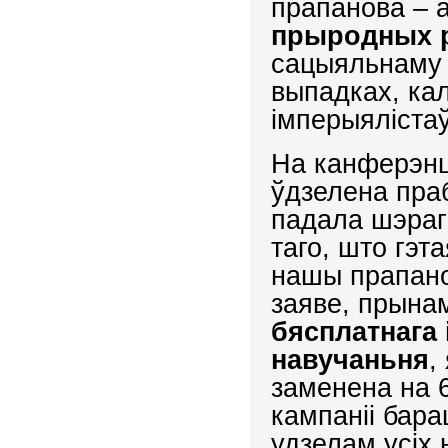
прапанова – 
прыродных 
сацыяльнаму 
выпадках, кал
імперыялістаў
На канферэнц
ўдзелена пра
падала шэраг 
таго, што гэт
нашы прапано
заяве, прынам
бясплатнага 
навучаньня
,
заменена на 
кампаніі бара
удзелам усіх