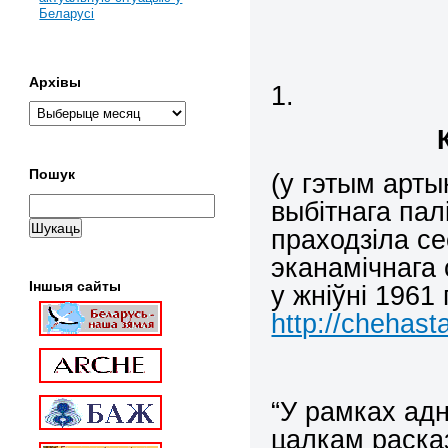
Беларусі
Архівы
1.
Пошук
(у гэтым арты
выбітнага пал
праходзіла с
эканамічнага 
Іншыя сайты
у жніўні 1961 
http://chehast
“У рамках ад
цалкам расказ