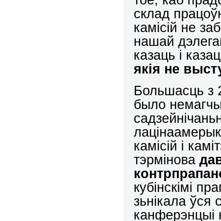
склад працоўн
камісій не за
нашай дэлегац
казаць і каза
якія не выст
Большасць з 
было немагчы
садзейнічаньн
лацінаамерыка
камісій і камі
тэрмінова
да
контрпрапа
кубінскімі пр
зьнікала ўся 
канферэнцыі 