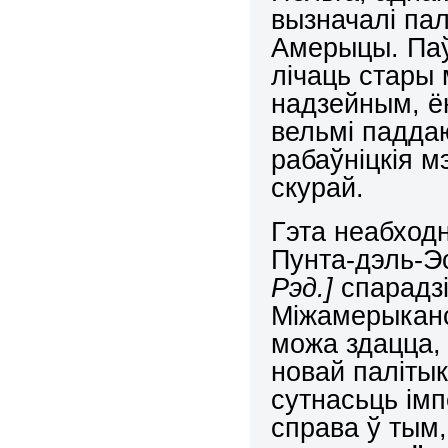
вызначалі пал
Амерыцы. Паў
лічаць стары
надзейным, ён
вельмі паддаю
рабаўніцкія м
скурай.
Гэта неабход
Пунта-дэль-
Рэд.]
спарадз
Міжамерыканс
можа здацца,
новай паліты
сутнасьць ім
справа ў тым,