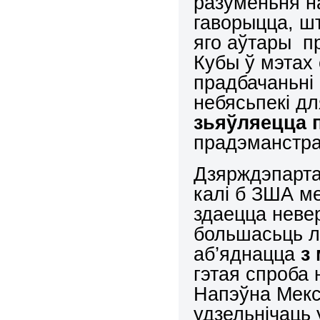
разуменьня на
гаворыцца, ш
яго аўтары п
Кубы ў мэтах
прадбачаньні 
небясьпекі дл
зьяўляецца
прадэманстра
Дзярждэпарта
калі б ЗША ме
здаецца невер
большасьць л
аб’яднацца
з
гэтая спроба 
Напэўна Мексі
удзельнічаць 