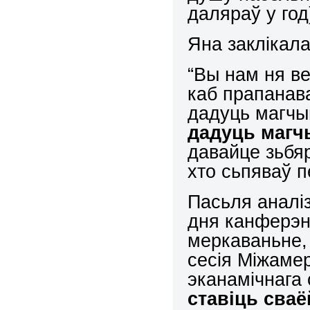
даляраў у год
Яна заклікала
“Вы нам ня ве
каб прапанав
дадуць магчы
дадуць магч
давайце зьбяр
хто сьпяваў п
Пасьля аналі
дня канферэн
меркаваньне,
сесія Міжаме
эканамічнага 
ставіць сва