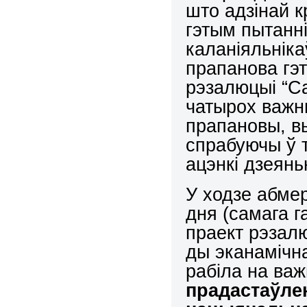
што адзінай к
гэтым пытанні
каланіяльніка
прапанова гэ
рэзалюцыі “С
чатырох важн
прапановы, в
спрабуючы ў 
ацэнкі дзеянь
У ходзе абме
дня (самага 
праект рэзал
ды эканамічна
рабіла на ва
прадастаўле