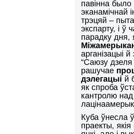
павінна было
эканамічнай і
трэцяй – пыт
экспарту, і ў
парадку дня, 
Міжамерыкан
арганізацыі 
“Саюзу дзеля 
рашучае
проц
дэлегацыі
й 
як спроба ўс
кантролю над
лацінаамерыка
Куба ўнесла 
праекты, якія
янкі, але і в