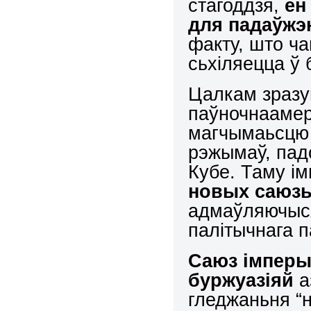
стагоддзя,
ён
для падаўжэ
факту, што ча
сьхіляецца ў 
Цалкам зразу
паўночнаамер
магчымаьсцю
рэжымаў, падо
Кубе. Таму і
новых саюзь
адмаўляючыся
палітычнага 
Саюз імперы
буржуазіяй
а
гледжаньня “