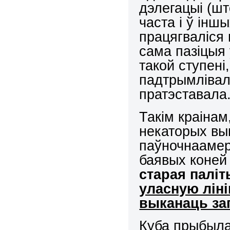
дэлегацыі (шт
часта і ў інш
працягваліся 
сама пазіцыя
такой ступені
падтрымлівала
пратэставала
Такім краінам
некаторых вы
паўночнааме
баявых коней
старая паліт
уласную ліні
выканаць за
Куба прыбыла 