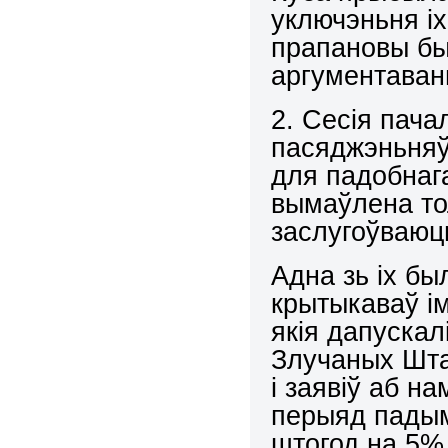
уключэньня і
прапановы бы
аргументаван
2. Сесія пач
пасяджэньняў,
для падобнаг
вымаўлена то
заслугоўваюць
Адна зь іх бы
крытыкаваў і
якія дапускал
Злучаных Штат
і заявіў аб н
перыяд падым
штогод на 5%