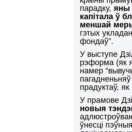
парадку,
яны
капітала ў б
меншай меры
гэтых уклада
фондаў”.
У выступе Дз
рэформа (як 
намер “вывуч
пагадненьняў 
прадуктаў, як
У прамове Дзі
новыя тэндэ
адлюстроўва
ўнесці пэўныя