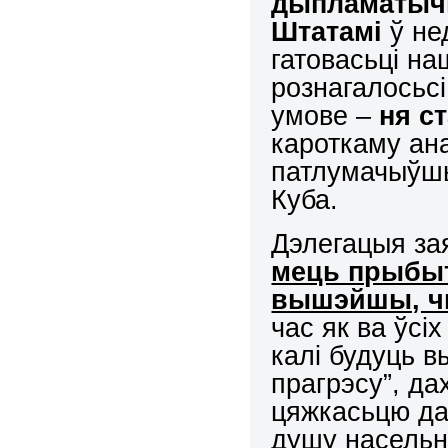
дыпламатычн
Штатамі
ў не
гатовасьці на
рознагалосьс
умове –
ня с
кароткаму ана
патлумачыўшы
Куба.
Дэлегацыя за
мець прыбыт
вышэйшы, чы
час як ва ўсі
калі будуць 
прагрэсу”, да
цяжкасьцю да
душу насельн