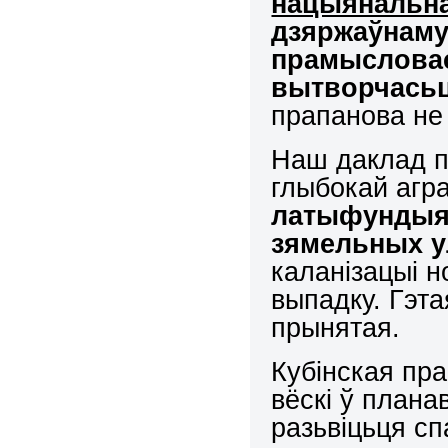
нацыянальна
дзяржаўнаму 
прамысловас
вытворчасьц
прапанова не
Наш даклад п
глыбокай аг
латыфундыяў
зямельных у
каланізацыі н
выпадку. Гэт
прынятая.
Кубінская пра
вёскі ў плана
разьвіцьця сп