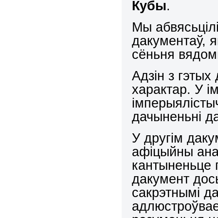
Кубы
.
Мы абвясьцілі
дакументаў, я
сёньня вядом
Адзін з гэтых
характар. У 
імперыялісты
дачыненьні да
У другім дак
афіцыйны ана
кантыненьце 
дакумент дос
сакрэтнымі да
адлюстроўвае