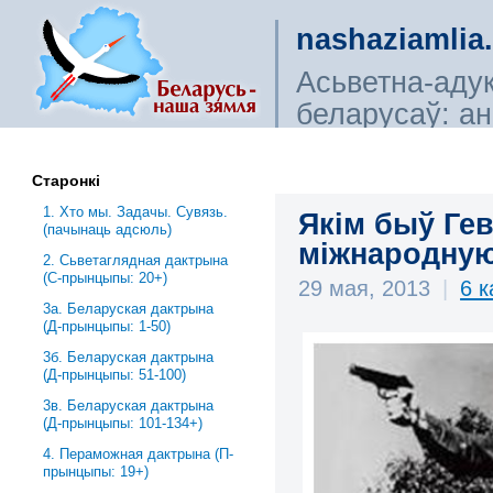
nashaziamlia
Асьветна-аду
беларусаў: ана
сьветагляды, і
Старонкі
1. Хто мы. Задачы. Сувязь.
Якім быў Гев
(пачынаць адсюль)
міжнародную
2. Сьветаглядная дактрына
(С-прынцыпы: 20+)
29 мая, 2013
|
6 
3a. Беларуская дактрына
(Д-прынцыпы: 1-50)
3б. Беларуская дактрына
(Д-прынцыпы: 51-100)
3в. Беларуская дактрына
(Д-прынцыпы: 101-134+)
4. Пераможная дактрына (П-
прынцыпы: 19+)