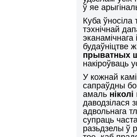
ў яе арыгіна
Куба ўносіла 
тэхнічнай дап
эканамічнага 
будаўніцтве 
прыватных 
накіроўваць у
У кожнай камі
сапраўдны бой
амаль
ніколі
даводзілася 
адвольнага тл
супраць част
разьдзелы ў 
тое, каб прад