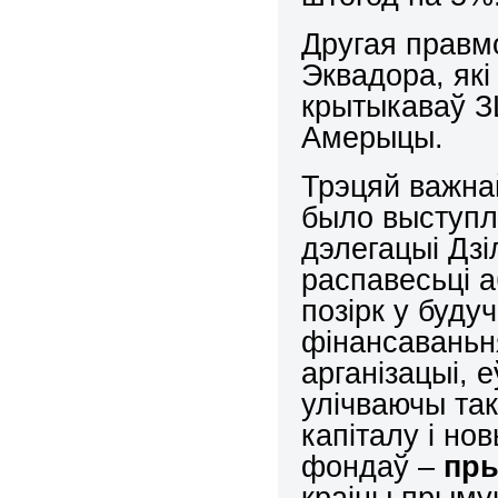
Другая правм
Эквадора, які
крытыкаваў ЗШ
Амерыцы.
Трэцяй важнай
было выступл
дэлегацыі Дз
распавесьці а
позірк у буду
фінансаваньн
арганізацыі, 
улічваючы та
капіталу і но
фондаў –
пр
краіны прыму