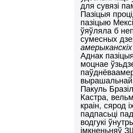
для сувязі п
Пазіцыя проці
пазіцыю Мекс
ўяўляла б не
сумесных дз
амерыканскіх
Аднак пазіцыя
моцнае ўзьдз
паўднёваамер
вырашальнай 
Пакуль Бразі
Кастра, вельм
краін, сярод і
падпасьці па
водгукі ўнутр
імкненьняў З