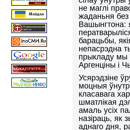
не маглі прав
жаданьня без
Вашынгтона: 
ператварыліся
барацьбы, які
непасрэдна ты
прыкладу мы 
Аргенціны і Чы
Усярэдзіне ўр
моцныя ўнутр
класавага хар
шматлікая дэ
амаль усіх па
назіраць, як з
аднаго дня, р