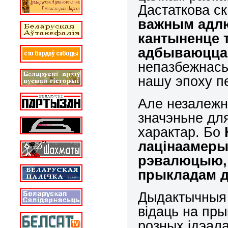
Дастаткова с
важным адлю
кантыненце т
адбываюцца 
непазбежнась
нашу эпоху п
Але незалежн
значэньне дл
характар. Бо
лацінаамерык
рэвалюцыю, я
прыкладам д
Дыдактычныя 
відаць на пр
розных ідэала