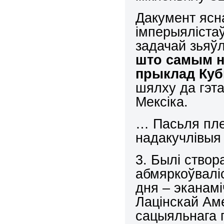
Дакумент ясн
імперыялістаў
задачай зьяў
што самым н
прыклад Ку
шялху да гэта
Мексіка.
… Пасьля пле
надакучлівыя 
3. Былі створ
абмяркоўвалі
дня – эканамі
Лацінскай Аме
сацыяльнага п