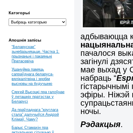
Катэгорыі
адбываюцца 
Апошнія запісы
нацыянальн
“Беларускае”
пачалося вык
зьнебазьняцьце. Частка 1:
прызнаньні і пакаяньні
загінулі дзяс
Пратасевіча
мае выхад у 
Ушануйма памяць
сапраўднага беларуса-
набраць “
E
sp
вялікалітвіна і зробім
высновы на будучыню
гістарычнымі 
Сяргей Высоцкі пра галоўнае
эфіры. Ніжэй
ў леташніх пратэстах у
супрацьстаянь
Беларусі
ночы.
Да праўладнага “круглага
стала” далучыўся Андрэй
Клімаў. Чаму?
Рэдакцыя
.
Барыс Стамахін пра
актуальную сітуацыю ў