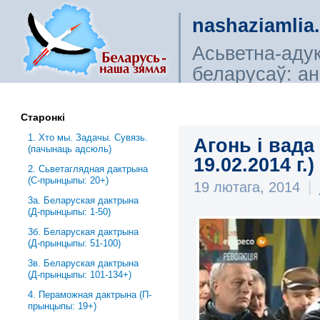
nashaziamlia
Асьветна-аду
беларусаў: ана
сьветагляды, і
Старонкі
1. Хто мы. Задачы. Сувязь.
Агонь і вада
(пачынаць адсюль)
19.02.2014 г.)
2. Сьветаглядная дактрына
(С-прынцыпы: 20+)
19 лютага, 2014
|
3a. Беларуская дактрына
(Д-прынцыпы: 1-50)
3б. Беларуская дактрына
(Д-прынцыпы: 51-100)
3в. Беларуская дактрына
(Д-прынцыпы: 101-134+)
4. Пераможная дактрына (П-
прынцыпы: 19+)