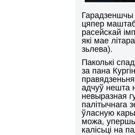
Гарадзеншчы –
цяпер маштаб
расейскай ім
які мае літар
зьлева).
Паколькі спа
за пана Кургі
правядзеньня 
адчуў нешта 
невыразная гу
палітычнага з
ўласную кары
можа, упершы
калісьці на п