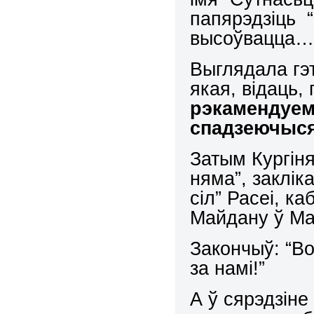
папярэдзіць 
высоўвацца
Выглядала гэ
якая, відаць,
рэкамендуем
спадзеючыся
Затым Кургіня
няма”, заклік
сіл” Расеі, к
Майдану ў Ма
Закончыў: “Во
за намі!”
А ў сярэдзіне