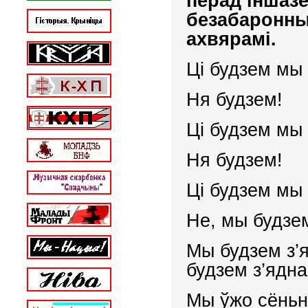
перад іншаз
безабаронны
ахвярамі.
Ці будзем мы 
Ня будзем!
Ці будзем мы 
Ня будзем!
Ці будзем мы 
Не, мы будзе
Мы будзем з’
будзем з’ядна
Мы ўжо сёньн