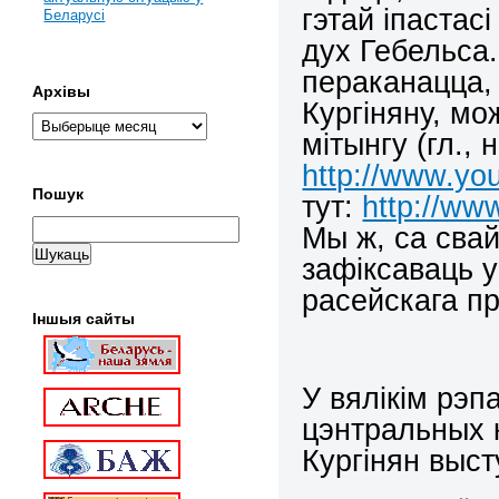
гэтай іпастас
Беларусі
дух Гебельса
пераканацца, 
Архівы
Кургіняну, мо
мітынгу (гл.,
http://www.y
Пошук
тут:
http://w
Мы ж, са свай
зафіксаваць 
расейскага п
Іншыя сайты
У вялікім рэп
цэнтральных 
Кургінян выст