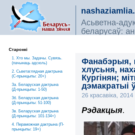
nashaziamlia
Асьветна-аду
беларусаў: ана
сьветагляды, і
Старонкі
1. Хто мы. Задачы. Сувязь.
Фанабэрыя, 
(пачынаць адсюль)
хлусьня, нах
2. Сьветаглядная дактрына
Кургінян; мі
(С-прынцыпы: 20+)
дэмакратыі 
3a. Беларуская дактрына
(Д-прынцыпы: 1-50)
26 красавіка, 201
3б. Беларуская дактрына
(Д-прынцыпы: 51-100)
Рэдакцыя
.
3в. Беларуская дактрына
(Д-прынцыпы: 101-134+)
4. Пераможная дактрына (П-
прынцыпы: 19+)