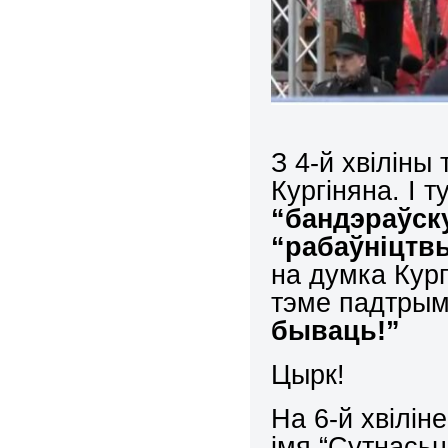
З 4-й хвіліны
Кургіняна. І 
“бандэраўску
“рабаўніцтвы
на думка Кург
тэме падтрым
бываць!”
Цырк!
На 6-й хвілін
імя “Сутнасьці