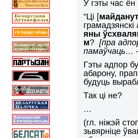
У гэты час ён
“Ці [
майдану
грамадзянскі 
яны ўсхваляю
м
?
[пра адпо
памаўчаць… –
Гэты адпор б
абарону, пр
будуць выраб
Так ці не?
…
(гл. ніжэй ст
зьвярніце ўва