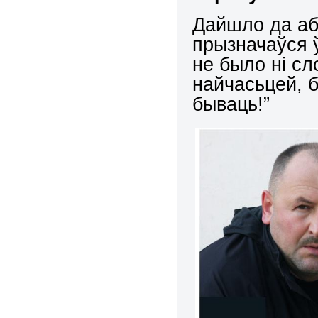
Дайшло да аб
прызначаўся 
не было ні сл
найчасьцей, б
бываць!”