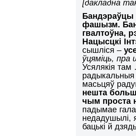
[дакладна так
Бандэраўцы 
фашызм. Ба
гвалтоўна, р
Нацысцкі Ін
сышліся –
ус
ўцяміць, пра 
Усялякія там
радыкальныя 
масьцяў раду
нешта больш 
чым проста 
падымае гал
недадушылі, 
бацькі й дзя