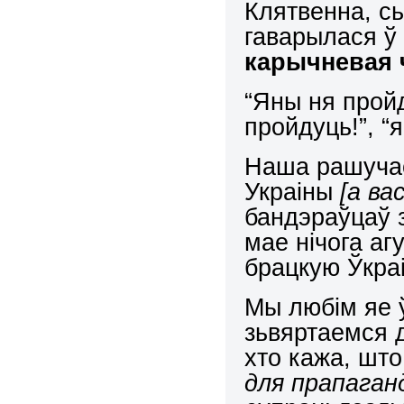
Клятвенна, сь
гаварылася ў 
карычневая 
“Яны ня пройд
пройдуць!”, 
Наша рашучас
Украіны
[а ва
бандэраўцаў з
мае нічога аг
брацкую Ўкраін
Мы любім яе ў
зьвяртаемся д
хто кажа, што
для прапага