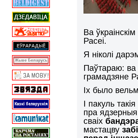
Ва ўкраінскі
Расеі.
Я ніколі дарэ
Паўтараю: ва
грамадзяне Ра
Іх было вель
І пакуль такі
пра ядзерныя
сваіх
бандэр
мастацву
забі