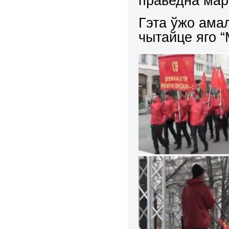
праведна ма
Гэта ўжо ама
чытайце яго 