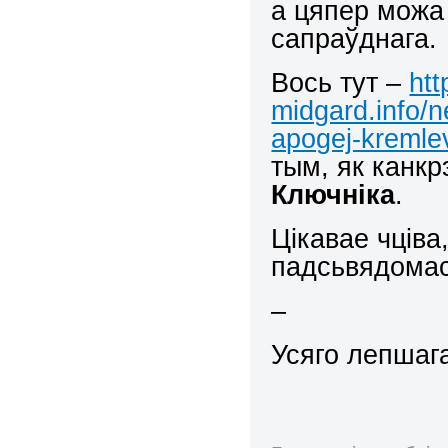
а цяпер можа
сапраўднага.
Вось тут –
htt
midgard.info/n
apogej-kremle
тым, як канк
Ключніка
.
Цікавае чціва,
падсьвядомас
–
Усяго лепшага