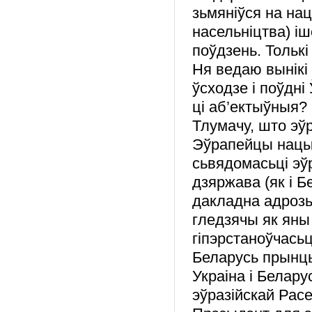
зьмяніўся на на
насельніцтва) іш
поўдзень. Толькі
Ня ведаю вынікі
ўсходзе і поўдні
ці аб’ектыўныя
Тлумачу, што эў
Эўрапейцы нацыя
сьвядомасьці эў
дзяржава (як і 
дакладна адрозьн
гледзячы як яны
гіпэрстаноўчасьц
Беларусь прынцы
Украіна і Белару
эўразійскай Расе