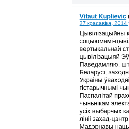
Vitaut Kuplievic
27 красавіка, 2014 
Цывілізацыйны к
соцыюмамі-цывіл
вертыкальнай ст
цывілізацыяй Эўр
Паведамляю, шт
Беларусі, заходн
Украіны ўваходя
гістарычнымі чы
Паспалітай прахо
чыньнікам элек
усіх выбарчых ка
лініі захад-цэнт
Мадэрнавы нацыя