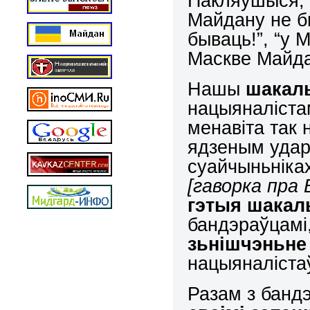
Пакляўшыся, 
Майдану не б
бываць!”, “у 
Маскве Майда
Нашы
шакал
нацыяналіста
менавіта так
ядзеным удар
суайчыньніка
[гаворка пра 
гэтыя шака
бандэраўцамі
зьнішчэньне 
нацыяналіста
Разам з банд