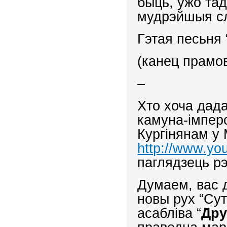
быць, ужо тад
мудрэйшыя с
Гэтая песьня 
(канец прамо
–
Хто хоча дад
камуна-імпер
Кургінянам у 
http://www.y
паглядзець р
Думаем, вас д
новы рух “Сутн
асабліва “
Дру