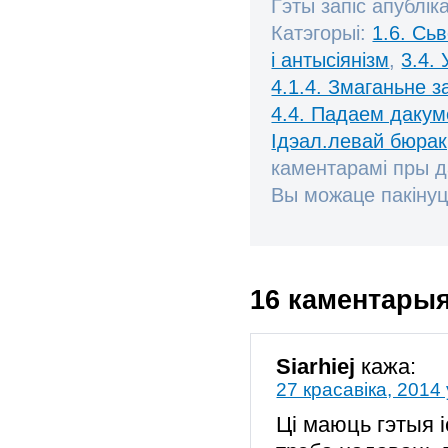
Гэты запіс апублік
Катэгорыі:
1.6. Сь
і антысіянізм
,
3.4. 
4.1.4. Змаганьне 
4.4. Падаем дакум
Ідэал.левай бюрак
каментарамі пры 
Вы можаце пакінуц
16 каментары
Siarhiej
кажа:
27 красавіка, 2014 
Ці маюць гэтыя 