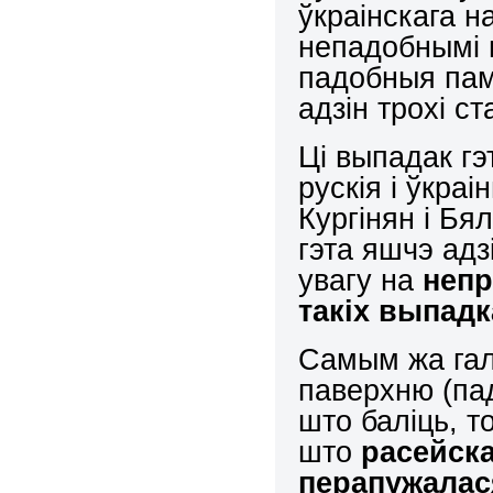
ўкраінскага н
непадобнымі н
падобныя памі
адзін трохі с
Ці выпадак гэ
рускія і ўкра
Кургінян і Бя
гэта яшчэ ад
увагу на
непр
такіх выпадк
Самым жа гал
паверхню (па
што баліць, т
што
расейск
перапужалас