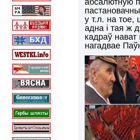
абсалютную пе
пастановачны
у т.л. на тое
адна і тая ж 
кадраў нават 
нагадвае Паў