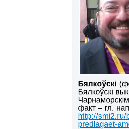
Бялкоўскі
(фо
Бялкоўскі вык
Чарнаморскім
факт – гл. на
http://smi2.ru
predlagaet-am