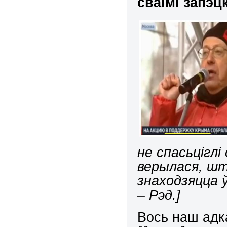
сваімі запэц
не спасьціглі
верылася, шт
знаходзяцца
– Рэд.]
Вось наш адк