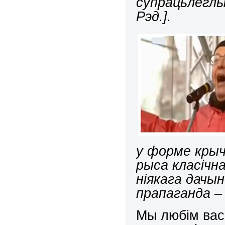
супрацьлеглы
Рэд.].
у форме крыч
рыса класічна
ніякага дачын
прапаганда – 
Мы любім вас,