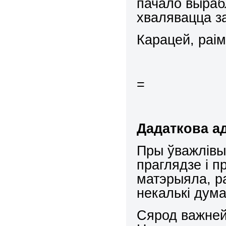
пачало вырабл
хвалявацца з
Карацей, раім
=
Дадаткова а
Пры ўважлівы
праглядзе і 
матэрыяла, ра
некалькі дума
Сярод важней