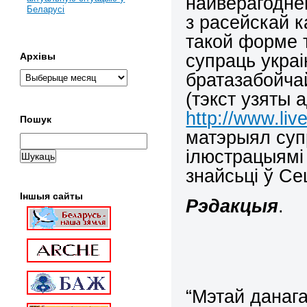
найверагодне
Беларусі
з расейскай к
такой форме т
супраць украі
Архівы
братазабойча
(тэкст узяты 
http://www.liv
Пошук
матэрыял суп
ілюстрацыямі 
знайсьці ў Се
Іншыя сайты
Рэдакцыя
.
“Мэтай данаг