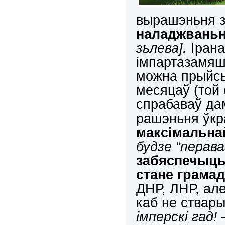
вырашэньня з
наладжваньн
зьлева],
Ірана
імпартазамяшч
можна прыйсь
месяцаў (той 
спрабаваў да
рашэньня ўкр
максімальна
будзе “перава
забяспечыць
стане грама
ДНР, ЛНР, але
каб не ствар
імперскі гад! 