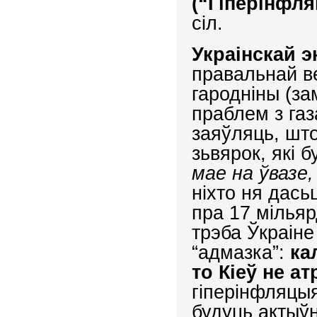
(“Гіперінфл
сіл.
Украінскай э
правальнай в
гародніны (за
праблем з га
заяўляць, шт
зьвярок, які 
мае на ўвазе,
ніхто ня дась
пра 17 мільяр
трэба Ўкраіне
“адмазка”:
ка
то Кіеў не а
гіперінфляцы
будуць актыў