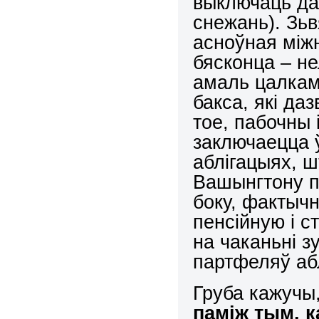
выключаць да 
снежань). Зьв
асноўная між
бясконца – н
амаль цалкам
бакса, які да
тое, пабочны 
заключаецца ў
аблігацыях, ш
Вашынгтону п
боку, фактыч
пенсійную і с
на чаканьні з
партфеляў аб
Груба кажучы
паміж тым, 