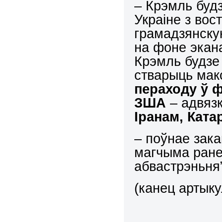
– Крэмль будз
Украіне з вос
грамадзянску
на фоне экан
Крэмль будзе
стварыць ма
пераходу ў ф
ЗША
– адвяз
Іранам, Ката
– поўнае зак
магчыма ране
абвастрэньня”
(канец артыку