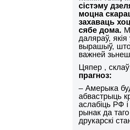
сістэму дзел
моцна скарац
захаваць хоц
сябе дома.
Мя
даляраў, якія
вырашыў, што
важней зьнеш
Цяпер , скла
прагноз:
– Амерыка буд
абвастрыць кр
аслабіць РФ і
рынак да таго
друкарскі ста