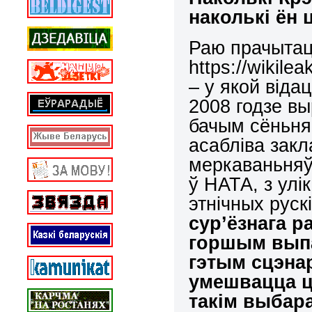
наколькі ён 
Раю прачытаць
https://wikil
– у якой від
2008 годзе вы
бачым сёньня
асабліва зак
меркаваньняў
ў НАТА, з улі
этнічных руск
сур’ёзнага р
горшым выпа
гэтым сцэна
умешвацца ці
такім выбар