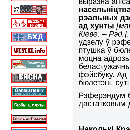
выразна апіс
насельніцтва
рэальных дз
ад хунты
[ма
Кіеве. – Рэд.]
удзелу ў рэф
птушка ў бюле
моцна адрозьн
беластужачны
фэйсбуку. Ад 
бюлетэні, сут
Рэферэндум б
дастатковым
Наколькі Крэ