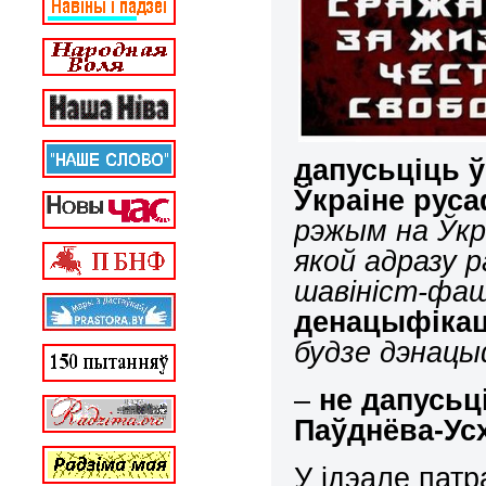
дапусьціць ў
Ўкраіне рус
рэжым на Ўкр
якой адразу 
шавініст-фаш
денацыфіка
будзе дэнацыф
–
не дапусьц
Паўднёва-Ус
У ідэале патр