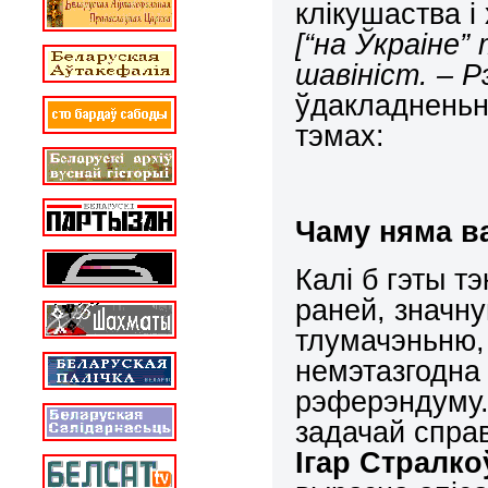
клікушаства і
[“на Ўкраіне”
шавініст. – Р
ўдакладненьн
тэмах:
Чаму няма в
Калі б гэты т
раней, значну
тлумачэньню, 
немэтазгодна 
рэферэндуму.
задачай справ
Ігар Стралко