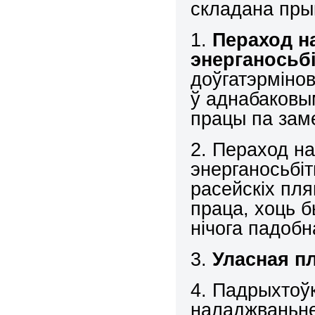
складана пры
1.
Пераход на
энерганосьб
доўгатэрмінов
ў аднабаковым
працы па зам
2. Пераход на
энерганосьбіт
расейскіх пля
праца, хоць б
нічога падобн
3.
Уласная п
4. Падрыхтоў
наладжваньн