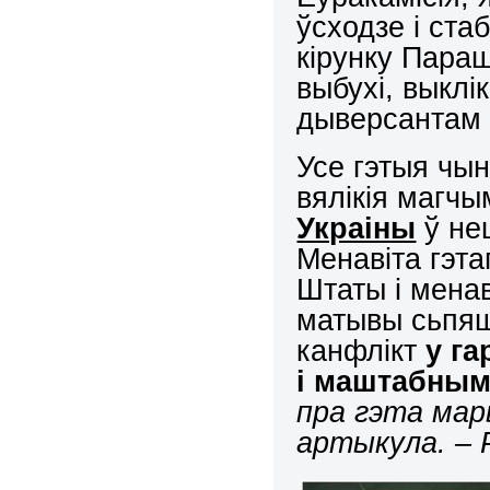
ўсходзе і ста
кірунку Пара
выбухі, выклі
дыверсантам 
Усе гэтыя чы
вялікія магч
Украіны
ў не
Менавіта гэт
Штаты і менав
матывы сьпяш
канфлікт
у г
і маштабным
пра гэта мар
артыкула. – Р