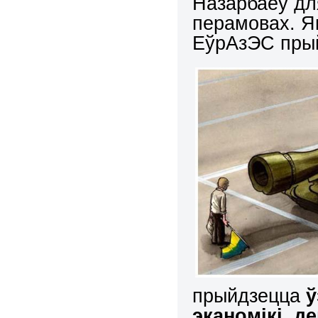
Назарбаеў для
перамовах. Я
ЕўрАзЭС прый
прыйдзецца
ў
эканомікі
,
д