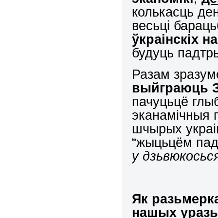
колькасць де
весьці барац
ўкраінскіх 
будуць падтры
Разам зразум
выйграюць З
пачуцьцё глы
эканамічныя 
шчырых украі
“жыцьцём пад
у дзьвюкосьс
Як разьмерк
нашых уразь