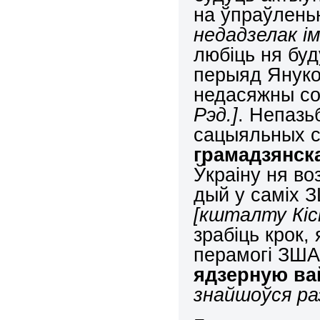
на ўпраўлень
недадзелак ім
любіць ня буду
перыяд Януков
недасяжны с
Рэд.]
. Непазь
сацыяльных 
грамадзянск
Ўкраіну ня во
дый у саміх 
[кшталту Кісі
зрабіць крок,
перамогі ЗШ
ядзерную в
знайшоўся ра