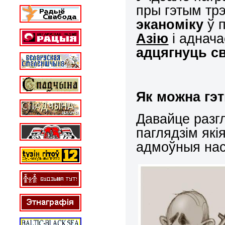
пры гэтым тр
эканоміку
ў 
Азію
і аднач
адцягнуць с
Як можна гэ
Давайце разг
паглядзім які
адмоўныя нас