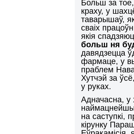
Больш за тое,
краху, у шахц
таварышаў, я
сваіх працоўн
якія спадзяюц
больш ня бу
давядзецца ўд
фармаце, у в
праблем Нава
Хутчэй за ўсё
у руках.
Адначасна, у
наймацнейшы 
на саступкі, 
кірунку Пара
Еўракамісія, 