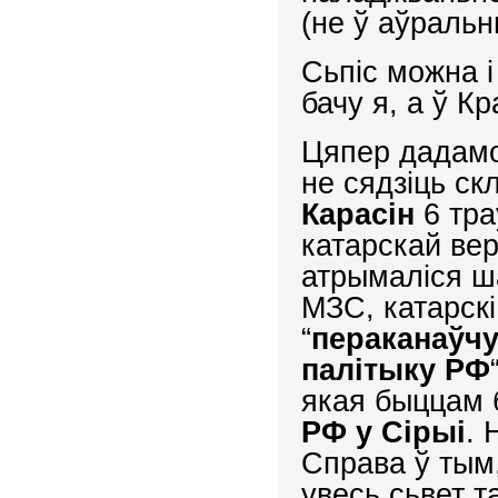
(не ў аўраль
Сьпіс можна і
бачу я, а ў К
Цяпер дадамо
не сядзіць ск
Карасін
6 тра
катарскай вер
атрымаліся ш
МЗС, катарскі
“
пераканаўчу
палітыку РФ
якая быццам
РФ у Сірыі
. 
Справа ў тым
увесь сьвет 