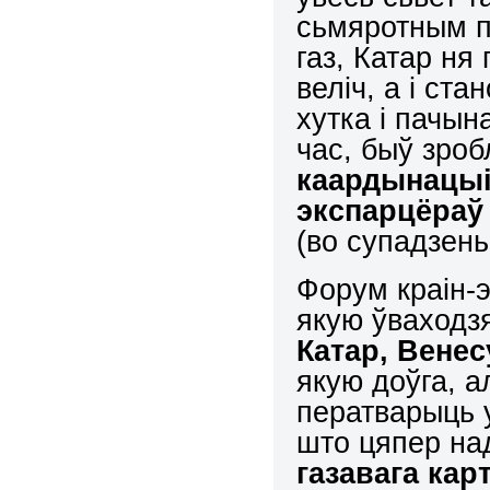
сьмяротным п
газ, Катар ня
веліч, а і ст
хутка і пачын
час, быў зро
каардынацыі
экспарцёраў 
(во супадзен
Форум краін-э
якую ўваходзя
Катар, Венес
якую доўга, 
ператварыць 
што цяпер на
газавага кар