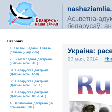
nashaziamlia
Асьветна-аду
беларусаў: ана
сьветагляды, і
Старонкі
1. Хто мы. Задачы. Сувязь.
Украіна: рас
(пачынаць адсюль)
20 мая, 2014
|
Ня
2. Сьветаглядная дактрына
(С-прынцыпы: 20+)
3a. Беларуская дактрына
(Д-прынцыпы: 1-50)
3б. Беларуская дактрына
(Д-прынцыпы: 51-100)
3в. Беларуская дактрына
(Д-прынцыпы: 101-134+)
4. Пераможная дактрына (П-
прынцыпы: 19+)