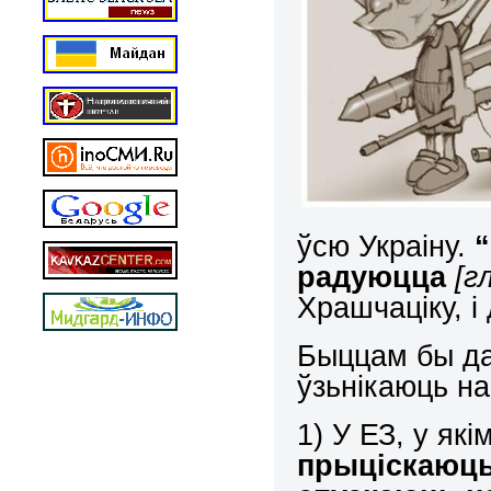
ўсю Украіну.
радуюцца
[г
Храшчаціку, і 
Быццам бы дас
ўзьнікаюць н
1) У ЕЗ, у які
прыціскаюць 