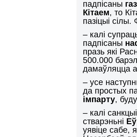
падпісаны
га
Кітаем
, то К
пазіцыі сілы.
– калі супрац
падпісаны
на
празь які Ра
500.000 барэл
дамаўляцца аб
– усе наступ
да простых п
імпарту
, буд
– калі санкцы
стварэньні
Еў
уявіце сабе, 