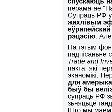
спускаюць н
перамагае “П
Супраць РФ у
жахлівым эф
еўрапейскай 
рэцэсію
. Ал
На гэтым фон
падпісаньне 
Trade and Inv
пакта, які пе
эканомікі. Пе
для амерыка
быў бы велі
супраць РФ зь
зьняцьцё ганд
Што мы маем