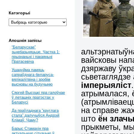
Катэгорыі
Апошнія запісы
“Беларускае”
альтэрнатыўн
зьнебазьняцьце. Частка 1:
прызнаньні і пакаяньні
вайсковы нап
Пратасевіча
дзяржаву ўкра
Ушануйма памяць
сьветаглядзе 
сапраўднага беларуса-
вялікалітвіна і зробім
імперыяліст
высновы на будучыню
атрымалася, ё
Сяргей Высоцкі пра галоўнае
ў леташніх пратэстах у
(атрымліваецц
Беларусі
на справе жах
Да праўладнага “круглага
стала” далучыўся Андрэй
што
ён злач
Клімаў. Чаму?
прыкметы, мы 
Барыс Стамахін пра
актуальную сітуацыю ў