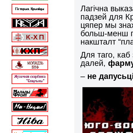
Лагічна выказ
падзей для К
цяпер мы зна
больш-менш 
накшталт “пла
Для таго, каб
далей,
фарм
–
не дапусьц