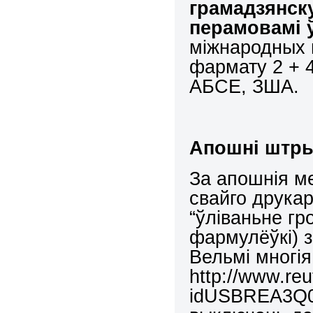
грамадзянску
перамовамі 
міжнародных 
фармату 2 + 4
АБСЕ, ЗША.
Апошні штры
За апошнія м
свайго друка
“ўліваньне г
фармулёўкі) з
Вельмі многі
http://www.reu
idUSBREA3Q08