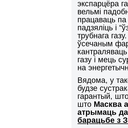
экспарцёра га
вельмі падоб
працаваць па 
падзяліць і “
трубнага газу.
ўсечаным фарм
кантраляваць
газу і мець 
на энергетычны
Вядома, у та
будзе сустрак
гарантый, шт
што
Масква 
атрымаць да
барацьбе з 