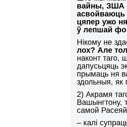
вайны, ЗША 
асвойваюць е
цяпер ужо ня
ў лепшай ф
Нікому не зд
лох? Але то
наконт таго, 
дапусьцяць эк
прымаць ня ва
здольныя, як 
2) Акрамя таг
Вашынгтону, т
самой Расеяй
– калі супрац