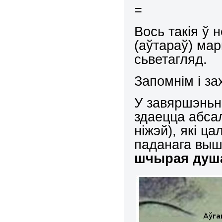
=
Вось такія ў 
(аўтараў) мар
сьветагляд.
Запомнім і з
У завяршэньн
здаецца абсал
ніжэй), які ц
паданага вышэ
шчырая душ