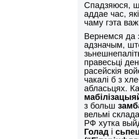
Спадзяюся, ш
аддае час, як
чаму гэта важ
Вернемся да з
адзначым, шт
зьнешнепаліт
правесьці ден
расейскія вой
чакалі б з х
абласьцях. К
мабілізацыяй
з больш
замб
вельмі склада
РФ хутка вый
Голад
і
сьпе