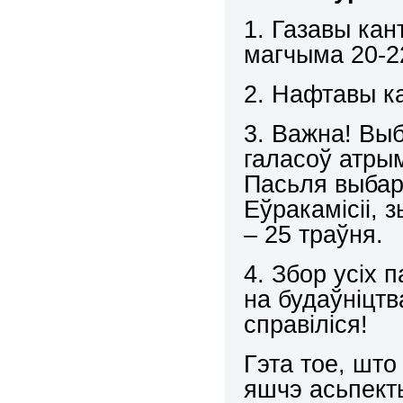
1. Газавы кан
магчыма 20-2
2. Нафтавы ка
3. Важна! Вы
галасоў атр
Пасьля выбар
Еўракамісіі, 
– 25 траўня.
4. Збор усіх 
на будаўніцтв
справіліся!
Гэта тое, шт
яшчэ асьпекты