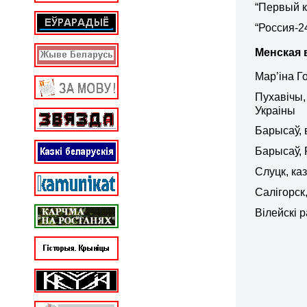
“Первый к
“Россия-2
Менская 
Мар’іна Г
Пухавічы,
Украіны
Барысаў, 
Барысаў, 
Слуцк, ка
Салігорск
Вілейскі 