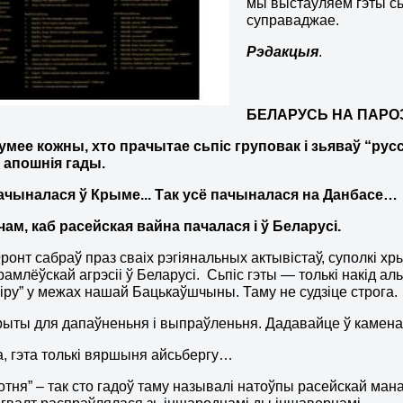
мы выстаўляем гэты сьп
суправаджае.
Рэдакцыя
.
БЕЛАРУСЬ НА ПАРО
умее кожны, хто прачытае сьпіс груповак і зьяваў “русс
 апошнія гады.
пачыналася ў Крыме
..
.
Так усё пачыналася на Данбасе…
чам, каб расейская вайна пачалася
і
ў Беларусі.
онт сабраў праз сваіх рэгіянальных актывістаў, суполкі хрыс
рамлёўскай агрэсіі ў Беларусі. Сьпіс гэты — толькі накід ал
міру” у межах нашай Бацькаўшчыны. Таму не судзіце строга.
рыты для дапаўненьня і выпраўленьня. Дадавайце ў каменат
, гэта толькі вяршыня айсьбергу…
отня” – так сто гадоў таму называлі натоўпы расейскай мана