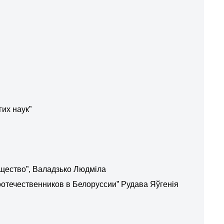
их наук”
щество”, Валадзько Людміла
течественников в Белоруссии” Рудава Яўгенія