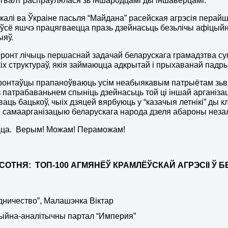
 гвалт распраўлялася зь іншародцамі ды іншаверцамі.
, калі ва Ўкраіне пасьля “Майдана” расейская агрэсія пера
ўсё яшчэ працягваецца празь дзейнасьць безьлічы афіцыйн
ыяў.
онт лічыць першаснай задачай беларускага грамадзтва су
іх структураў, якія займаюцца адкрытай і прыхаванай падр
онтаўцы прапаноўваюць усім неабыякавым патрыётам зьвя
з патрабаваньнем спыніць дзейнасьць той ці іншай арганізац
аць бацькоў, чыіх дзяцей вярбуюць у “казачыя летнікі” ды
 самаарганізацыю беларускага народа дзеля абароны неза
цца. Верым! Можам! Пераможам!
СОТНЯ: ТОП-100 АГМЯНЁЎ КРАМЛЁЎСКАЙ АГРЭСІІ Ў Б
дничество”, Малашэнка Віктар
ыйна-аналітычны партал “Империя”