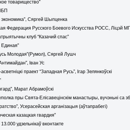
кое товарищество”
НБП
 экономика”, Сяргей Шыпценка
кая Федерация Русского Боевого Искусства РОСС, Ліцэй 
трыятычны клуб “Казачий спас”
 Единая”
усь Молодая”(Румол), Сяргей Лушч
Антимайдан”, Іван Ус
-асветніцкі праект “Западная Русь”, Ігар Зелянкоўскі
”
гард”, Марат Абрамоўскі
уполка пры Свята-Елісавецінскім манастыры, вучэньні са з
ратство”, Усерасейская арганізацыя (аўтапрабегі)
ческая казацкая гвардия”
13.000 удзельнікаў вконтакте