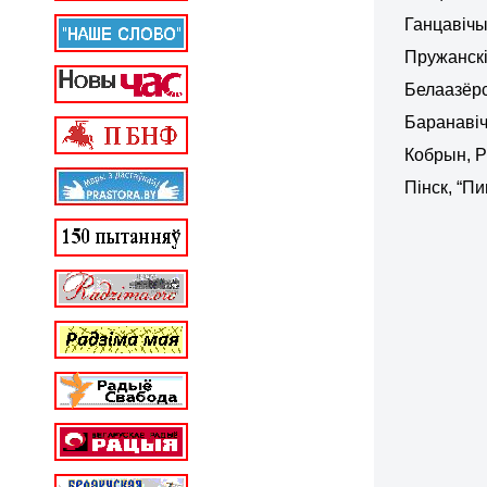
Ганцавічы
Пружанскі
Белаазёрс
Баранавіч
Кобрын, Р
Пінск, “Пи