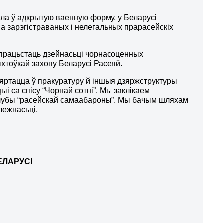
йшла ў адкрытую ваенную форму, у Беларусі
а зарэгістраваных і нелегальных прарасейскіх
працьстаць дзейнасьці чорнасоценных
ыхтоўкай захопу Беларусі Расеяй.
ртацца ў пракуратуру й іншыя дзяржструктуры
ыі са спісу “Чорнай сотні”. Мы заклікаем
 клубы “расейскай самаабароны”. Мы бачым шляхам
лежнасьці.
ЕЛАРУСІ