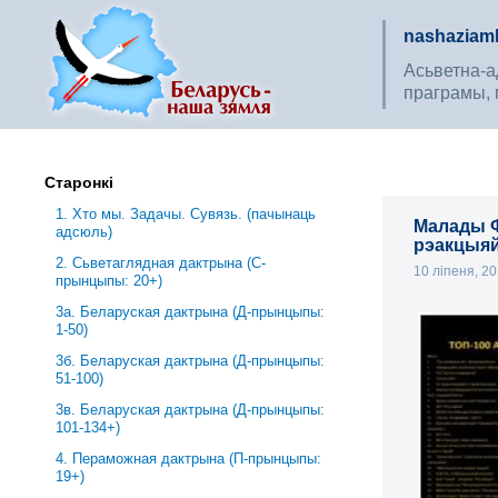
nashaziaml
Асьветна-ад
праграмы, 
Старонкі
1. Хто мы. Задачы. Сувязь. (пачынаць
Малады Ф
адсюль)
рэакцыя
2. Сьветаглядная дактрына (С-
10 ліпеня, 2
прынцыпы: 20+)
3a. Беларуская дактрына (Д-прынцыпы:
1-50)
3б. Беларуская дактрына (Д-прынцыпы:
51-100)
3в. Беларуская дактрына (Д-прынцыпы:
101-134+)
4. Пераможная дактрына (П-прынцыпы:
19+)