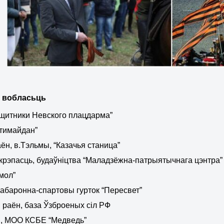
 воблас
ь
ць
ащитники Невского плацдарма”
нтимайдан”
аён, в.Тэльмы, “Казачья станица”
крэпасць, будаўніцтва “Маладзёжна-патрыятычнага цэнтра”
умол”
 абаронна-спартовы гурток “Пересвет”
і раён, база Ўзброеных сіл РФ
ы, МОО КСБЕ “Медведь”