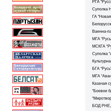
РГА “Русс
Суполка 
ГА “Новая
Белорусс
Ваенна-па
МГА “Русь
МСКГА “Р
Суполка “
Культурна
БГА “Русь
МГА “Аван
Казачая с
“Боевое б
“Миротвор
БОД РНЕ, 