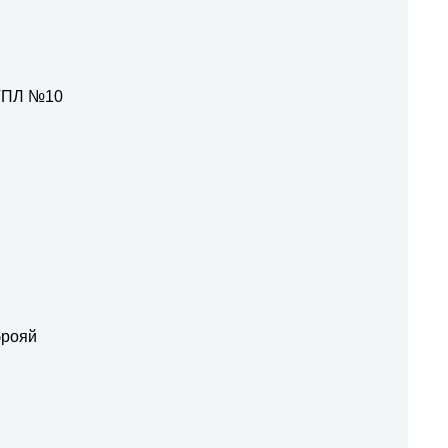
МГПЛ №10
брояй