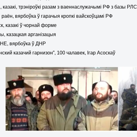
, казакі, трэніроўкі разам з ваеннаслужачымі РФ з базы РЛ
 раён, вярбоўка ў гарачыя кропкі вайскоўцамі РФ
к, казакі ў чорнай форме
ы, казацкая арганізацыя
НЕ, вярбоўка ў ДНР
нский казачий гарнизон”, 100 чалавек, Ігар Асоскаў