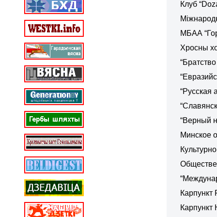
Клуб “Doz
Міжнарод
МБАА “Гор
Хросны хо
“Братство
“Евразийс
“Русская 
“Славянск
“Верный 
Минское о
Культурно
Обществен
“Междунар
Карпункт
Карпункт