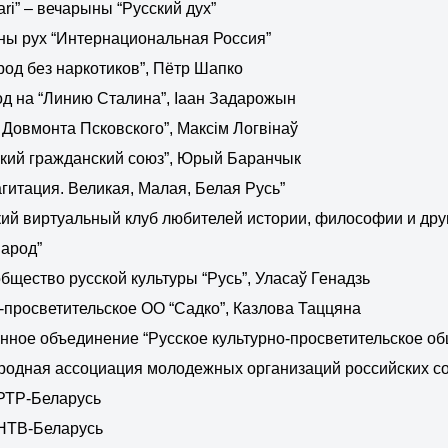
ari” – вечарыны “Русский дух”
ны рух “Интернациональная Россия”
од без наркотиков”, Пётр Шапко
д на “Линию Сталина”, Іаан Задарожын
 Довмонта Псковского”, Максім Логвінаў
кий гражданский союз”, Юрый Баранчык
агитация. Великая, Малая, Белая Русь”
ий виртуальный клуб любителей истории, философии и друг
народ”
бщество русской культуры “Русь”, Уласаў Генадзь
-просветительское ОО “Садко”, Казлова Таццяна
ное объединение “Русское культурно-просветительское об
одная ассоциация молодежных организаций российских соо
 РТР-Беларусь
 НТВ-Беларусь