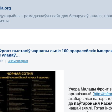
ia.org
укацыйны, грамадазнаўчы сайт для беларусаў: аналіз, прагноз
мэты.
ронт выставіў чарнавы сьпіс 100 прарасейскіх імперск
й уладаў…
015
|
3 каментарыя
Учора Малады Фронт вы
арганізацый (
http://mfr
атабарыліся на тэрыто
да
паўтарэньня Расея
нашай зямлі. Гэтая ін