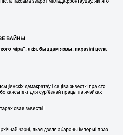
іс, а таксама зварот маладафронтаўцаў, які яго
ЗЕ ВАЙНЫ
кого міра”, якія, быццам язвы, паразілі цела
ьціянскіх дэмакратаў і сеціва зьвесткі пра сто
ьбо кансьпект для сур’ёзнай працы па ячэйках
арах свае зьвесткі!
рхічнай чэрні, якая дзеля абароны імперыі праз