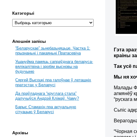
Катэгорыі
Апошнія запісы
“Беларускае” зьнебазьняцьце. Частка 1:
Гэта зраз
прызнаньні і пакаяньні Пратасевіча
краіны за
Ушануйма памяць сапраўднага беларуса-
Так усё 
вялікалітвіна і зробім высновы на
будучыню
Мы ня хо
Сяргей Высоцкі пра галоўнае ў леташніх
пратэстах у Беларусі
Малады Фр
агмянёў к
Да праўладнага “круглага стала”
далучыўся Андрэй Клімаў. Чаму?
“рускага 
Барыс Стамахін пра актуальную
Сьпіс адк
сітуацыю ў Беларусі
Верагодна
“Чорная с
Архівы