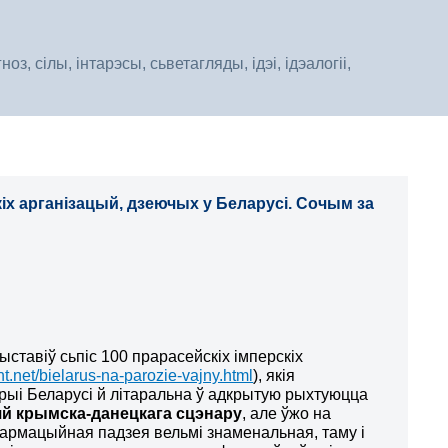
, сілы, інтарэсы, сьветагляды, ідэі, ідэалогіі,
іх арганізацый, дзеючых у Беларусі. Сочым за
ставіў сьпіс 100 прарасейскіх імперскіх
ont.net/bielarus-na-parozie-vajny.html
), якія
рыі Беларусі й літаральна ў адкрытую рыхтуюцца
й крымска-данецкага сцэнару
, але ўжо на
фармацыйная падзея вельмі знаменальная, таму і