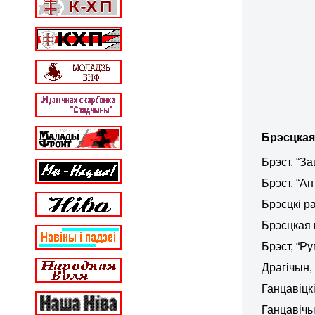
Брэсцкая
Брэст, “З
Брэст, “А
Брэсцкі р
Брэсцкая 
Брэст, “Р
Драгічын,
Ганцавіцк
Ганцавіч