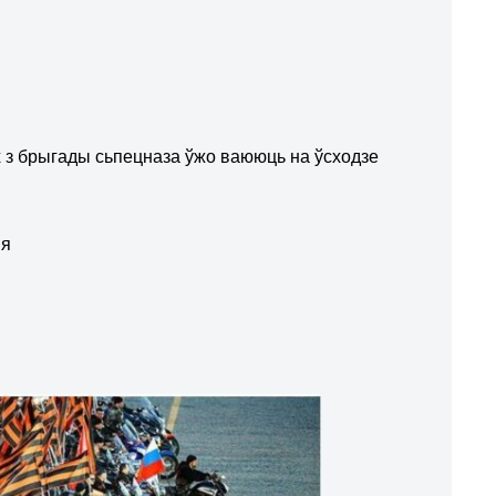
 з брыгады сьпецназа ўжо ваююць на ўсходзе
ыя