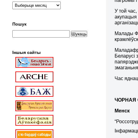
пагромы і
У той час
акупацыя 
арганізац
Пошук
Малады Фр
крамлёўск
Маладафр
Іншыя сайты
Беларусі 
папярэджв
змаганьня
Час ядна
ЧОРНАЯ 
Менск
“Россотру
Інфармац