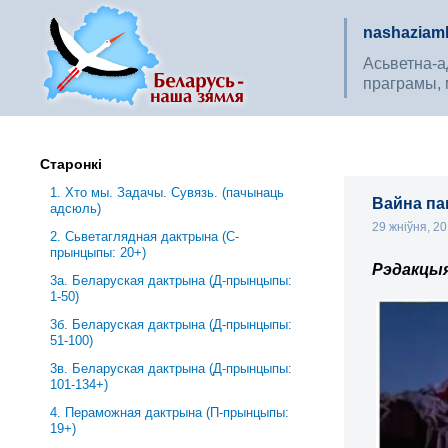
nashaziaml
Асьветна-ад
праграмы, 
Старонкі
1. Хто мы. Задачы. Сувязь. (пачынаць
Вайна па
адсюль)
29 жніўня, 2
2. Сьветаглядная дактрына (С-
прынцыпы: 20+)
Рэдакцы
3a. Беларуская дактрына (Д-прынцыпы:
1-50)
3б. Беларуская дактрына (Д-прынцыпы:
51-100)
3в. Беларуская дактрына (Д-прынцыпы:
101-134+)
4. Пераможная дактрына (П-прынцыпы:
19+)