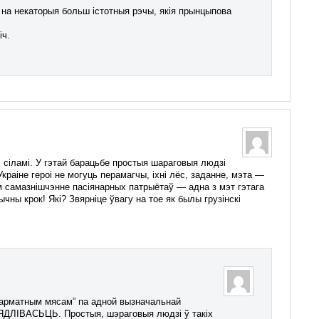
 на некаторыя больш істотныя рэчы, якія прынцыпова
іч.
 сіламі. У гэтай барацьбе простыя шараговыя людзі
краіне героі не могуць перамагчы, іхні лёс, заданне, мэта —
ам самазнішчэнне пасіянарных патрыётаў — адна з мэт гэтага
чны крок! Які? Звярніце ўвагу на тое як былы грузінскі
 гарматным мясам” па адной вызначальнай
ЛІВАСЬЦЬ. Простыя, шэраговыя людзі ў такіх