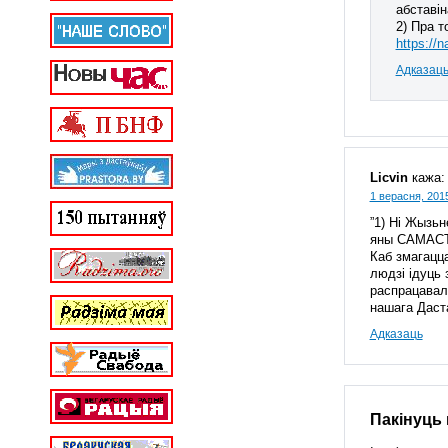
абставін
2) Пра т
https://
Адказац
Licvin
кажа:
1 верасня, 2015
”1) Ні Жызь
яны САМАСТ
Каб змагацц
людзі ідуць 
распрацавалі
нашага Даста
Адказаць
Пакінуць