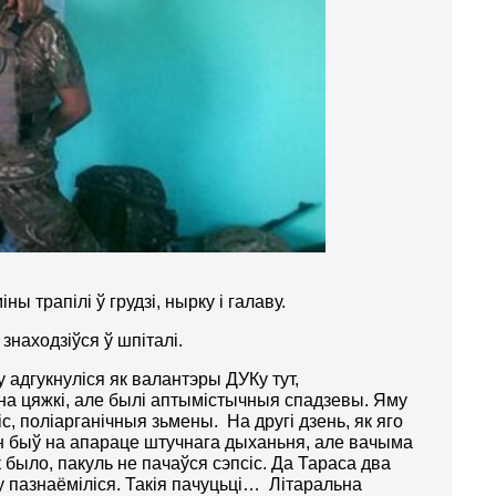
ы трапілі ў грудзі, нырку і галаву.
находзіўся ў шпіталі.
 адгукнуліся як валантэры ДУКу тут,
льна цяжкі, але былі аптымістычныя спадзевы. Яму
іс, поліарганічныя зьмены. На другі дзень, як яго
 Ён быў на апараце штучнага дыханьня, але вачыма
ак было, пакуль не пачаўся сэпсіс. Да Тараса два
у пазнаёміліся. Такія пачуцьці… Літаральна