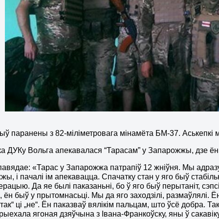
ыў паранены з 82-міліметровага мінамёта БМ-37. Аськепкі мін
а ДУКу Вольга апекавалася “Тарасам” у Запарожжы, дзе ён з
павядае: «Тарас у Запарожжа патрапіў 12 жніўня. Мы адразу
жы, і пачалі ім апекавацца. Спачатку стан у яго быў стабі
ерацыю. Да яе былі паказаньні, бо ў яго быў перытаніт, сэпс
, ён быў у прытомнасьці. Мы да яго заходзілі, размаўлялі.
так“ ці „не“. Ён паказваў вялікім пальцам, што ўсё добра. Т
прыехала ягоная дзяўчына з Івана-Франкоўску, яны ў сакавік