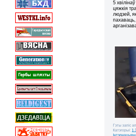
5 хвіліна
цяжкія тр
людзей, я
пахаваць,
арганізав
Гэты запіс а
Катэгорыі:
1.
Інтэрнацыян