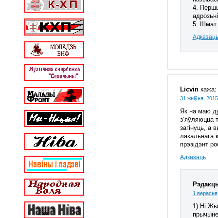
4. Першы
адрозьні
5. Шмат 
Адказац
Licvin
кажа:
31 жніўня, 2015
Як на маю д
з’яўляюцца т
загінуць, а 
лакальнага к
прэзідэнт ро
Адказаць
Рэдакц
1 верасня,
1) Ні Ж
прычыне