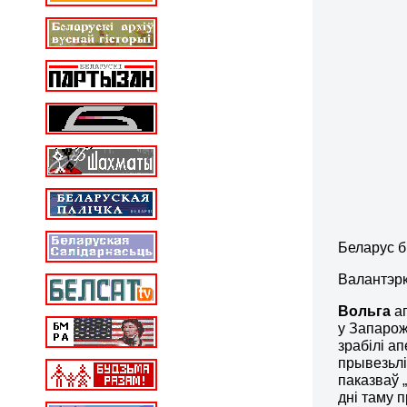
Беларус б
Валантэрк
Вольга
а
у Запарож
зрабілі ап
прывезьлі
паказваў „
дні таму 