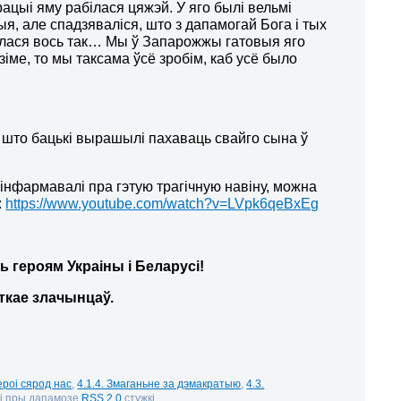
рацыі яму рабілася цяжэй. У яго былі вельмі
я, але спадзяваліся, што з дапамогай Бога і тых
рылася вось так… Мы ў Запарожжы гатовыя яго
зіме, то мы таксама ўсё зробім, каб усё было
 што бацькі вырашылі пахаваць свайго сына ў
інфармавалі пра гэтую трагічную навіну, можна
:
https://www.youtube.com/watch?v=LVpk6qeBxEg
 героям Украіны і Беларусі!
ткае злачынцаў.
Героі сярод нас
,
4.1.4. Змаганьне за дэмакратыю
,
4.3.
мі пры дапамозе
RSS 2.0
стужкі.