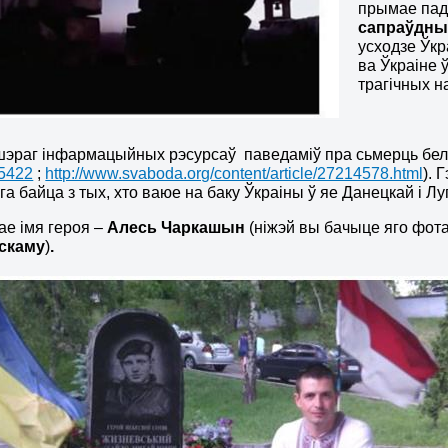
прымае падо
сапраўдны
усходзе Ўкр
ва Ўкраіне 
трагічных н
эраг інфармацыйных рэсурсаў паведаміў пра сьмерць бела
5422
;
http://www.svaboda.org/content/article/27214578.html
). 
га байца з тых, хто ваюе на баку Ўкраіны ў яе Данецкай і Л
е імя героя –
Алесь Чаркашын
(ніжэй вы бачыце яго фот
скаму
)
.