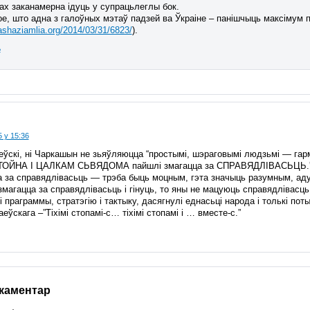
ах заканамерна ідуць у супрацьлеглы бок.
ое, што адна з галоўных мэтаў падзей ва Ўкраіне – панішчыць максімум п
nashaziamlia.org/2014/03/31/6823/
).
ь
 у 15:36
неўскі, ні Чаркашын не зьяўляюцца “простымі, шэраговымі людзьмі — га
ОЙНА І ЦАЛКАМ СЬВЯДОМА пайшлі змагацца за СПРАВЯДЛІВАСЬЦЬ.
а за справядлівасьць — трэба быць моцным, гэта значыць разумным, а
змагацца за справядлівасьць і гінуць, то яны не мацуюць справядлівасць
 праграммы, стратэгію і тактыку, дасягнулі еднасьці народа і толькі по
еўскага –”Тіхімі стопамі-с… тіхімі стопамі і … вместе-с.”
 каментар