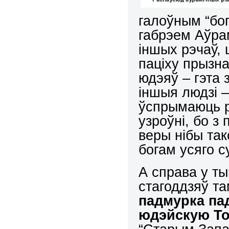
галоўным “бо
габрэем Аўра
іншых рэчаў, 
паціху прызн
юдэяў – гэта 
іншыя людзі –
ўспрымаюць р
узроўні, бо з
веры нібы та
богам усяго с
А справа у ты
стагоддзяў т
падмурка па
юдэйскую Т