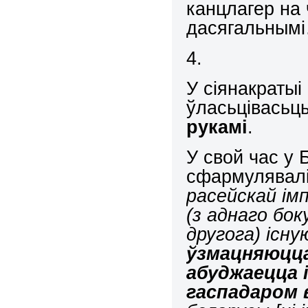
канцлагер на 
дасягальным
4.
У сіянакратыі
ўласьцівасьц
рукамі
.
У свой час у
сфармулявал
р
асейскай ім
(з аднаго бок
другога) існу
ўзмацняюцца
абуджаецца 
гаспадаром 