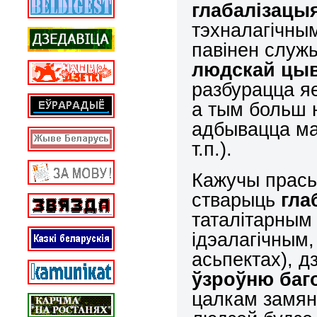
глабалізацы
тэхналагічным
павінен служ
людскай цыв
разбурацца я
а тым больш 
адбывацца ма
т.п.).
Кажучы прась
стварыць
гла
таталітарным 
ідэалагічным,
асьпектах), д
ўзроўню баг
цалкам замяні