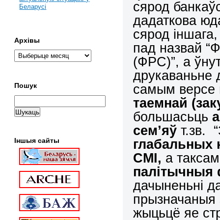
сярод банкаў
Беларусі
дадаткова юда
сярод іншага
Архівы
пад назвай “
(ФРС)”, а ўну
друкаваньне 
самым версе
Пошук
таемнай (зак
большасьць
сем’яў
т.зв. 
глабальных 
Іншыя сайты
СМІ,
а таксам
палітычныя 
дачыненьні да
прызначаныя 
жыцьцё яе стр