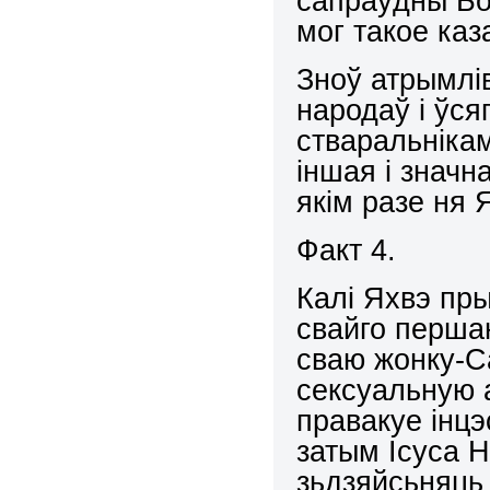
сапраўдны Бог
мог такое каз
Зноў атрымлі
народаў і ўся
стваральніка
іншая і значн
якім разе ня 
Факт 4.
Калі Яхвэ пр
свайго першан
сваю жонку-С
сексуальную 
правакуе інцэ
затым Ісуса Н
зьдзяйсьняць 