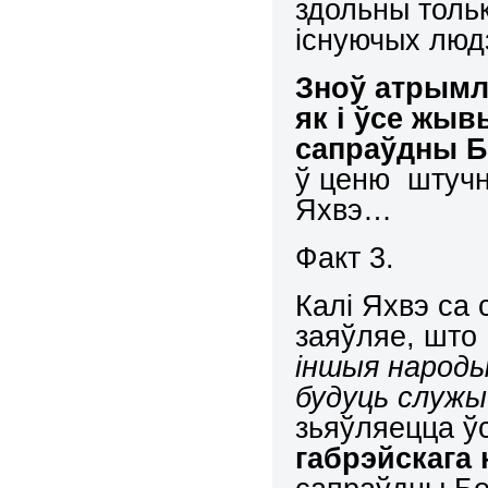
здольны тольк
існуючых людз
Зноў атрымл
як і ўсе жыв
сапраўдны Б
ў ценю штучн
Яхвэ…
Факт 3.
Калі Яхвэ са 
заяўляе, што
іншыя народы
будуць служы
зьяўляецца ўс
габрэйскага