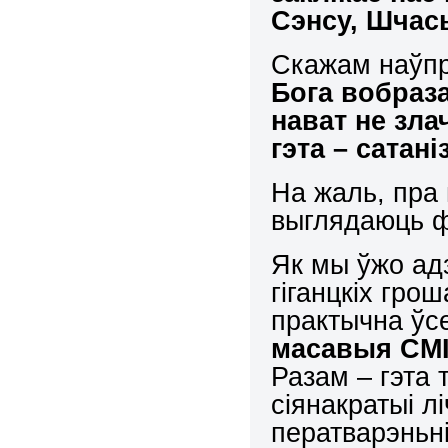
Сэнсу, Шчас
Скажам наўпр
Бога вобраза
нават не зла
гэта – сатані
На жаль, пра 
выглядаюць 
Як мы ўжо адз
гіганцкіх гро
практычна ўс
масавыя СМІ
Разам – гэта 
сіянакратыі 
ператварэньні