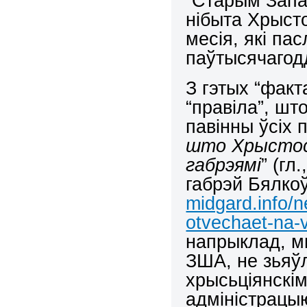
“Старым Запа
нібыта Хрысто
месія, які па
паўтысячагод
З гэтых “факт
“правіла”, шт
павінны ўсіх 
што Хрыстос 
габрэямі
” (гл
габрэй Бялко
midgard.info/n
otvechaet-na-
напрыклад, м
ЗША, не зьяўл
хрысьціянскім
адміністрацыю