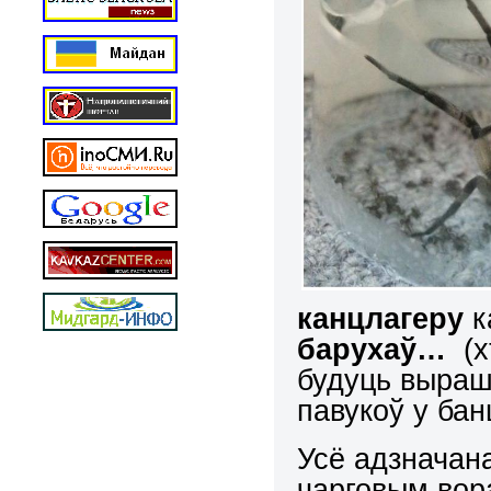
канцлагеру
к
барухаў…
(х
будуць выраш
павукоў у бан
Усё адзначан
чарговым вора