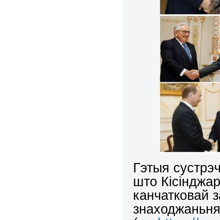
Гэтыя сустрэ
што Кісінджа
канчатковай 
знаходжаньня