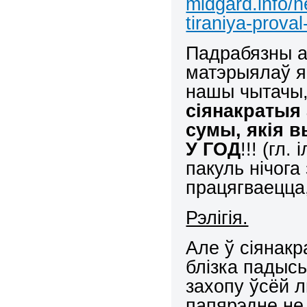
midgard.info/
tiraniya-prova
Падрабязны а
матэрыялаў я
нашы чытачы,
сіянакратыя
сумы, якія
У ГОД
!!! (гл.
пакуль нічога
працягваецца,
Рэлігія.
Але ў сіянакр
блізка падысь
захопу ўсёй л
папярэдне не