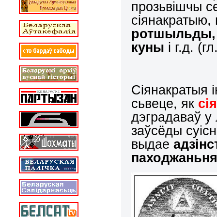
прозьвішчы се
сіянакратыю,
ротшыльды, 
куны
і г.д. (г
Сіянакратыя і
сьвеце, як
сі
дэградаваў у 
заўсёды суіс
выдае
адзінс
паходжаньн