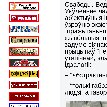
Свабоды, Вед
Уяўленьне чал
аб’ектыўныя і
ўзроўню экзіс
“пражыганьня 
жывёльныя ін
задуме сіянак
прыцыпаў “пе
утапічнай, зл
ідэалогіі:
– “абстрактны
– “толькі габр
людзі, а гав