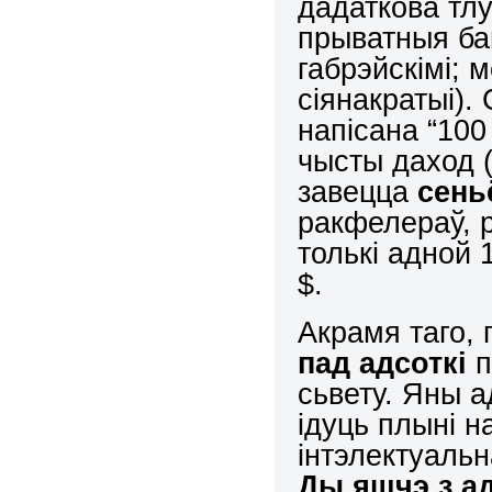
дадаткова тлу
прыватныя ба
габрэйскімі; 
сіянакратыі).
напісана “100
чысты даход 
завецца
сень
ракфелераў, р
толькі адной 
$.
Акрамя таго, 
пад адсоткі
п
сьвету. Яны а
ідуць плыні н
інтэлектуаль
Ды яшчэ з а