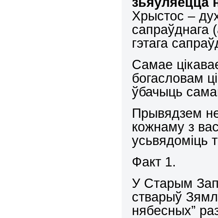
зьяўляецца н
Хрыстос – дух
сапраўднага 
гэтага сапраў
Самае цікава
богасловам ці
ўбачыць сама
Прывядзем не
кожнаму з ва
усьвядоміць т
Факт 1.
У Старым Запа
стварыў Зямлю
нябесных” ра