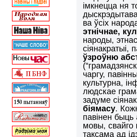
імкнецца ня т
дыскрэдытав
ва ўсіх наро
этнічнае, ку
народы, этнас
сіянакратыі, 
ўзроўню абс
(“грамадзянск
чаргу, павін
культурна, і
людскае грам
задуме сіянак
біямасу
. Кож
павінен быць 
мовы, свайго 
таксама ад ід