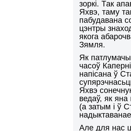
зоркі. Так ап
Яхвэ, таму та
пабудавана со
цэнтры знахо
якога абарочв
Зямля.
Як патлумачы
часоў Каперні
напісана ў Ст
супярэчнасьц
Яхвэ сонечну
ведаў, як яна
(а затым і ў С
надыктаванае
Але для нас ц