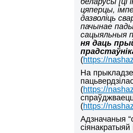
беларусы [ці
цяперцы, імп
дазволіць сва
пачынае пады
сацыяльныя 
ня даць пры
прадстаўнік
(
https://nasha
На прыкладзе
пацьвердзілас
(
https://nasha
спраўджваецца
(
https://nasha
Адзначаныя “с
сіянакратыяй