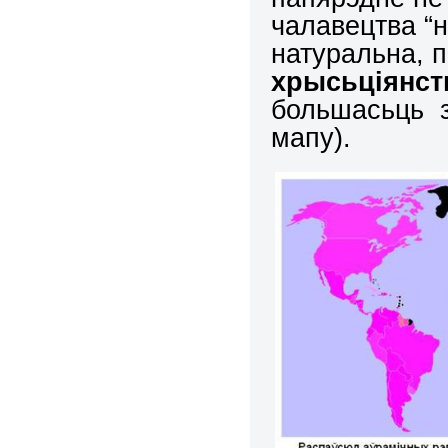
чалавецтва “н
натуральна, пр
хрысьціянст
большасьць з 
мапу).