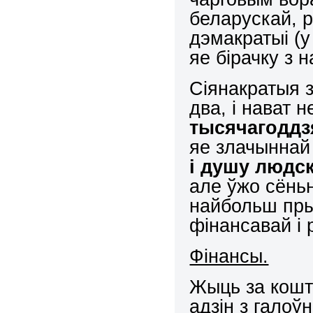
беларускай, 
дэмакратыі (у
яе бірачку з н
Сіянакратыя з
два, і нават 
тысячагоддз
яе злачыннай
і душу людс
але ўжо сёньн
найбольш пры
фінансавай і 
Фінансы.
Жыць за кошт 
адзін з галоў