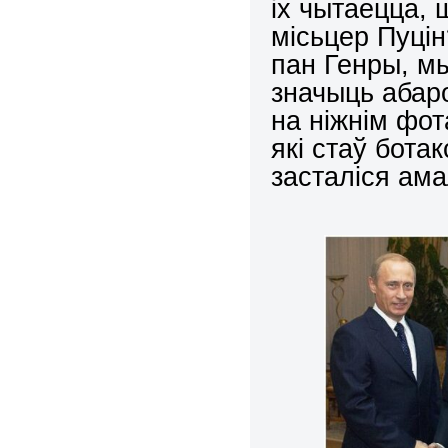
іх чытаецца, 
місьцер Пуцін
пан Генры, мы
значыць аба
на ніжнім фот
які стаў бота
засталіся ама