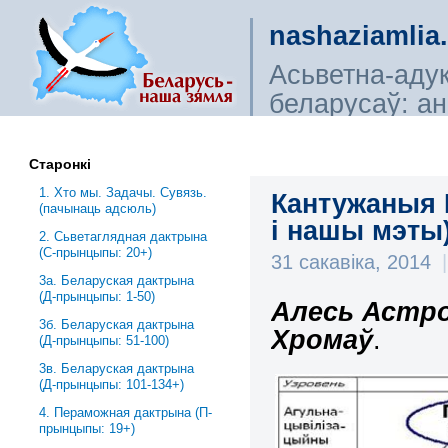
nashaziamlia
Асьветна-аду
беларусаў: ана
сьветагляды, і
Старонкі
1. Хто мы. Задачы. Сувязь.
Кантужаныя М
(пачынаць адсюль)
і нашы мэты
2. Сьветаглядная дактрына
(С-прынцыпы: 20+)
31 сакавіка, 2014
|
3a. Беларуская дактрына
(Д-прынцыпы: 1-50)
Алесь Астро
3б. Беларуская дактрына
Хромаў
.
(Д-прынцыпы: 51-100)
3в. Беларуская дактрына
(Д-прынцыпы: 101-134+)
4. Пераможная дактрына (П-
прынцыпы: 19+)