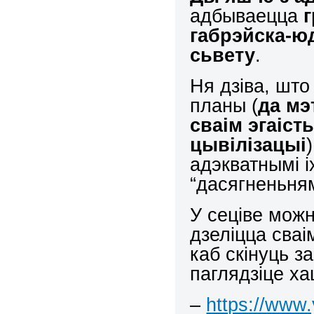
адбываецца
габрэйска-юд
сьвету
.
Ня дзіва, што
планы (
да мэ
сваім эгаіс
цывілізацыі
адэкватнымі 
“дасягненьня
У сеціве мож
дзеліцца сваі
каб скінуць з
паглядзіце ха
–
https://www