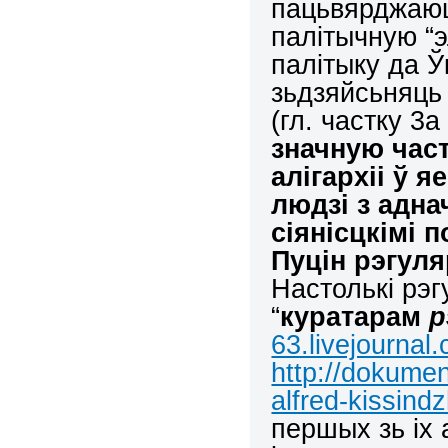
пацьвярджаюцц
палітычную “э
палітыку да Ў
зьдзяйсьняць 
(гл. частку 3
значную час
алігархіі ў 
людзі з адна
сіянісцкімі 
Пуцін рэгуля
Настолькі рэ
“
куратарам
р
63.livejournal
http://dokumen
alfred-kissind
першых зь іх