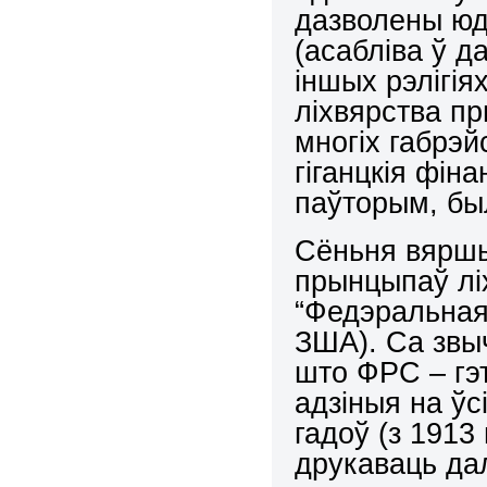
дазволены юд
(асабліва ў д
іншых рэлігія
ліхвярства пр
многіх габрэй
гіганцкія фін
паўторым, бы
Сёньня вяршы
прынцыпаў ліх
“Федэральная
ЗША). Са звы
што ФРС – гэ
адзіныя на ўс
гадоў (з 1913
друкаваць дал