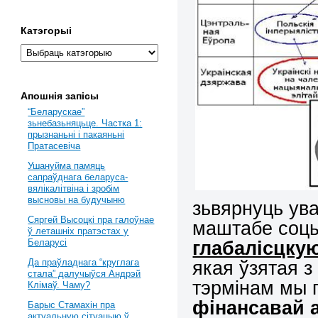
Катэгорыі
Апошнія запісы
“Беларускае”
зьнебазьняцьце. Частка 1:
прызнаньні і пакаяньні
Пратасевіча
Ушануйма памяць
сапраўднага беларуса-
вялікалітвіна і зробім
высновы на будучыню
зьвярнуць ува
Сяргей Высоцкі пра галоўнае
маштабе соцы
ў леташніх пратэстах у
глабалісцку
Беларусі
якая ўзятая з
Да праўладнага “круглага
стала” далучыўся Андрэй
тэрмінам мы
Клімаў. Чаму?
фінансавай а
Барыс Стамахін пра
актуальную сітуацыю ў