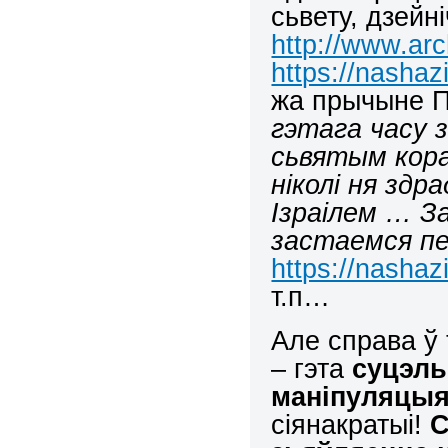
сьвету, дзейні
http://www.arc
https://nashaz
жа прычыне П
гэтага часу 
сьвятым кора
ніколі ня здр
Ізраілем …
З
застаемся пе
https://nashaz
т.п…
Але справа ў
– гэта
суцэль
маніпуляцы
сіянакратыі!
С