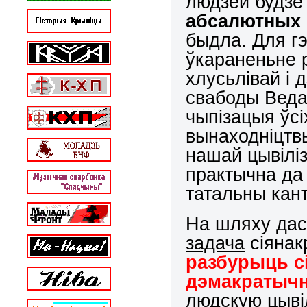
людзей будзе
абсалютных
быдла. Для г
ўкараненьне 
хлусьлівай і
свабоды Веда
чыпізацыя ўсі
вынаходніцтв
нашай цывілі
практычна да 
татальны кан
На шляху дас
задача
сіянак
разбурыць с
дэмакратыч
людскую цывіл