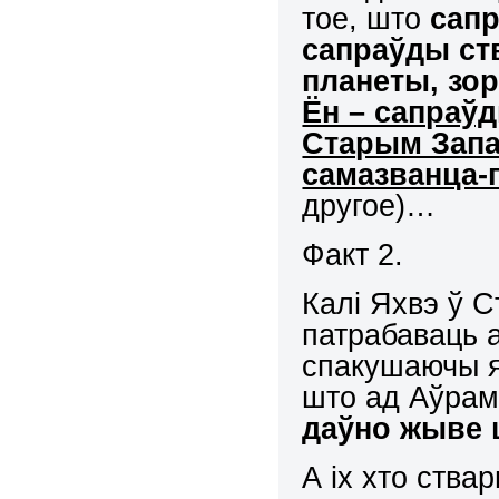
тое, што
сапр
сапраўды ст
планеты, зор
Ён – сапраў
Старым Запа
самазванца-
другое)…
Факт 2.
Калі Яхвэ ў 
патрабаваць а
спакушаючы яг
што ад Аўрам
даўно жыве 
А іх хто ства