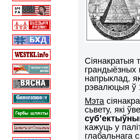
Сіянакратыя 
грандыёзных г
напрыклад, я
рэвалюцыя ў 1
Мэта
сіянакра
сьвету, які ў
суб’ектыўны
кажуць у палі
глабальнага с