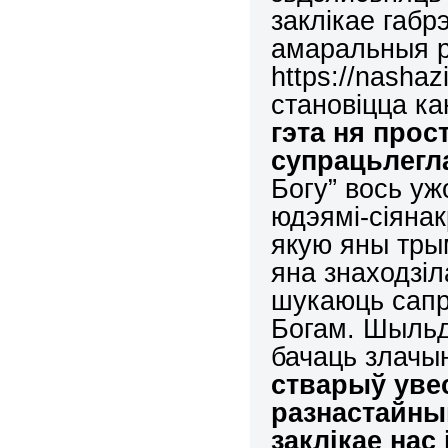
заклікае габр
амаральныя р
https://nashaz
становіцца к
гэта ня прос
супрацьлегл
Богу” вось у
юдэямі-сіяна
якую яны трым
яна знаходзіла
шукаюць сапр
Богам. Шыльд
бачаць злачы
стварыў увес
разнастайны
заклікае нас