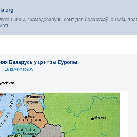
ia.org
укацыйны, грамадазнаўчы сайт для беларусаў: аналіз, прагноз
мэты.
яя Беларусь у цэнтры Еўропы
6
|
18 каментарыяў
роўскі