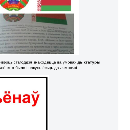
 чвэрць стагоддзя знаходзіцца ва ўмовах
дыктатуры
.
сё гэта было і пакуль ёсьць да лямпачкі…