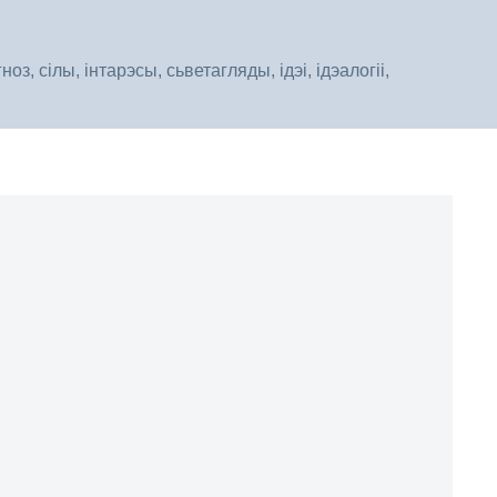
, сілы, інтарэсы, сьветагляды, ідэі, ідэалогіі,