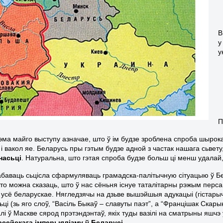
В
у
у
П
эма майго выступу азначае, што ў ім будзе зроблена спроба шырока
а і вакол яе. Беларусь пры гэтым будзе адной з частак нашага сьвет
насьці
. Натуральна, што гэтая спроба будзе больш ці менш удала
абаваць сьцісла сфармуляваць грамадска-палітычную сітуацыю ў Бе
, то можна сказаць, што ў нас сёньня існуе таталітарны рэжым перс
 усё беларускае. Нягледзячы на дзьве вышэйшыя адукацыі (гістарычн
ці (зь яго слоў, “Васіль Быкаў – славуты паэт”, а “Францішак Скар
лі ў Маскве сярод прэтэндэнтаў, якіх туды вазілі на сматрыны яшчэ
асейскага імперыялізму ў Беларусі
.