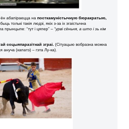
о ён абапіраецца на
посткамуністычную бюракратыю,
ыць толькі такія людзі, якіх з-за іх эгаістычна
а прынцыпе: “тут і цяпер” –
“урві сёньня, а што і зь кім
тай соцыяпаразітнай зграі.
(Сітуацыю вобразна можна
 ануча (капатэ) – гэта Лу-ка).