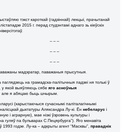
ыстаўляю тэкст кароткай (гадзіннай) лекцыі, прачытанай
 лістападзе 2015 г. перад студэнтамі аднаго зь кіеўскіх
ніверсітэтаў.
– – –
– – –
– – –
аважаны мадэратар, паважаныя прысутныя.
 паглядзець на грамадска-палітычныя падзеі ня толькі ў
у, у якой выяўляюць сябе
яго асноўныя
й, але я абяцаю быць шчырым.
ларусі (карыстаючыся сучаснымі паліталагічнымі
аналісцкай дыктатуры Аляксандра Лу-кі. Ён
небеларус
і
ую і аграрную), мае нізкі ўзровень культуры і
ына гуляў па бульварах С.Пецярбурга”). Яго менавіта
 ў 1993 годзе. Лу-ка – адкрыты агент “Масквы”,
праваднік