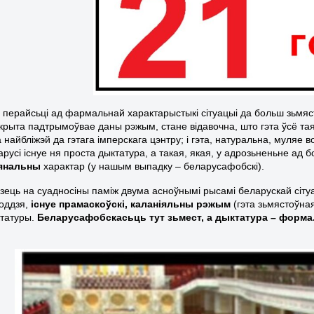
і перайсьці ад фармальнай характарыстыкі сітуацыі да больш зьмяст
дкрыта падтрымоўвае даны рэжым, стане відавочна, што гэта ўсё та
 найбліжэй да гэтага імперскага цэнтру; і гэта, натуральна, муляе 
русі існуе ня проста дыктатура, а такая, якая, у адрозьненьне ад 
янальны
характар (у нашым выпадку – беларусафобскі).
дзець на суадносіны паміж двума асноўнымі рысамі беларускай сітуа
оддзя,
існуе прамаскоўскі, каланіяльны рэжым
(гэта зьмястоўная
татуры.
Беларусафобскасьць тут зьмест, а дыктатура – форма