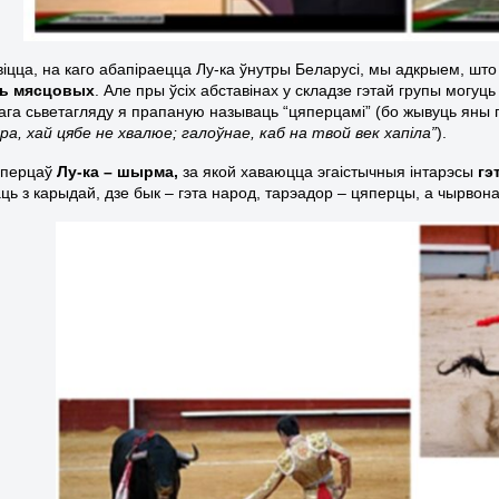
авіцца, на каго абапіраецца Лу-ка ўнутры Беларусі, мы адкрыем, шт
зь мясцовых
. Але пры ўсіх абставінах у складзе гэтай групы могуць б
га сьветагляду я прапаную называць “цяперцамі” (бо жывуць яны п
ра, хай цябе не хвалюе; галоўнае, каб на твой век хапіла”
).
яперцаў
Лу-ка – шырма,
за якой хаваюцца эгаістычныя інтарэсы
гэ
ць з карыдай, дзе бык – гэта народ, тарэадор – цяперцы, а чырвоная