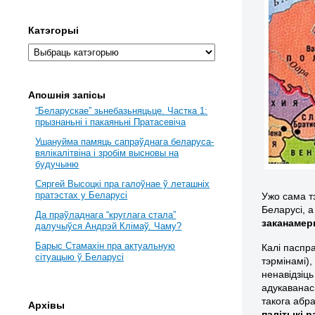
Катэгорыі
Апошнія запісы
“Беларускае” зьнебазьняцьце. Частка 1:
прызнаньні і пакаяньні Пратасевіча
Ушануйма памяць сапраўднага беларуса-
вялікалітвіна і зробім высновы на
будучыню
Сяргей Высоцкі пра галоўнае ў леташніх
пратэстах у Беларусі
Ужо сама т
Беларусі, 
Да праўладнага “круглага стала”
заканамер
далучыўся Андрэй Клімаў. Чаму?
Барыс Стамахін пра актуальную
Калі паспр
сітуацыю ў Беларусі
тэрмінамі)
ненавідзіць
адукаванась
такога абра
Архівы
палітыкі р