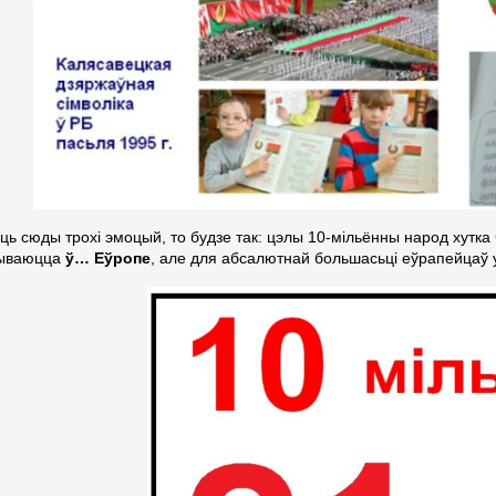
аць сюды трохі эмоцый, то будзе так: цэлы 10-мільённы народ хутка
бываюцца
ў… Еўропе
, але для абсалютнай большасьці еўрапейцаў у