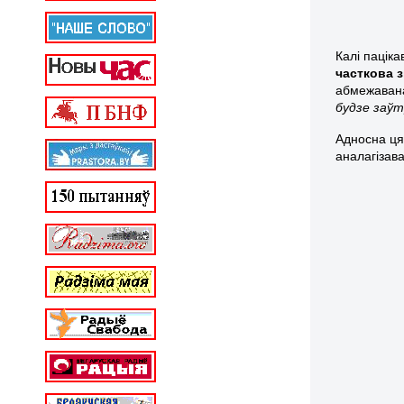
Калі пацік
часткова 
абмежавана
будзе заўт
Адносна ц
аналагізава