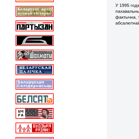
У 1995 год
пахавальны
фактычна, 
абсалютна