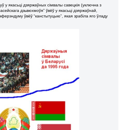
уў у якасьці дзяржаўных сімвалы савецкія (уключна з
асейскага дзьвюхмоўя” ўвёў у якасьці дзяржаўнай,
рэферэндуму ўвёў “канстытуцыю”, якая зрабіла яго ўладу