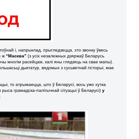
оўнай і, напрыклад, прыгледзецца, хто звонку ўвесь
я ж
“Масква”
(з усіх незалежных дзяржаў Беларусь
вочы многім расейцам, калі яны глядзяць на свае мапы).
большасьці дыктатур, вядомых з сусьветнай гісторыі, мае
цыі, то атрымаецца, што ў Беларусі, вось ужо хутка
 рыса грамадска-палітычнай сітуацыі ў Беларусі)
у
.