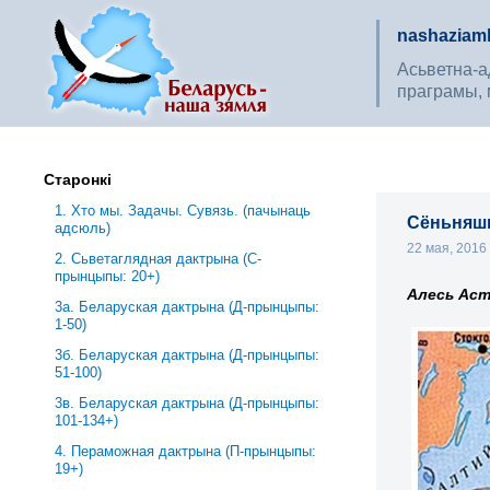
nashaziaml
Асьветна-ад
праграмы, 
Старонкі
1. Хто мы. Задачы. Сувязь. (пачынаць
Сёньняшн
адсюль)
22 мая, 201
2. Сьветаглядная дактрына (С-
прынцыпы: 20+)
Алесь Аст
3a. Беларуская дактрына (Д-прынцыпы:
1-50)
3б. Беларуская дактрына (Д-прынцыпы:
51-100)
3в. Беларуская дактрына (Д-прынцыпы:
101-134+)
4. Пераможная дактрына (П-прынцыпы:
19+)