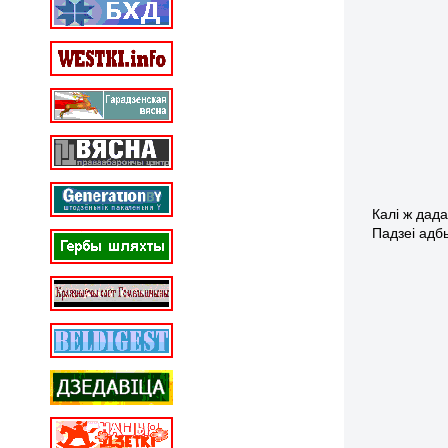
Калі ж дад
Падзеі ад