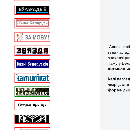
Аднак, кал
гэты час а
знаходзіцца
Таму ў Бела
антынацы
Калі пагля
чвэрць стаг
форме
дык