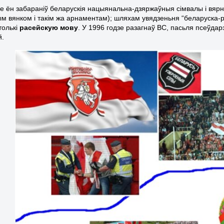
зе ён забараніў беларускія нацыянальна-дзяржаўныя сімвалы і вярн
м вянком і такім жа арнаментам); шляхам увядзеньня “беларуска-р
толькі
расейскую мову
. У 1996 годзе разагнаў ВС, пасьля псеўда
й.