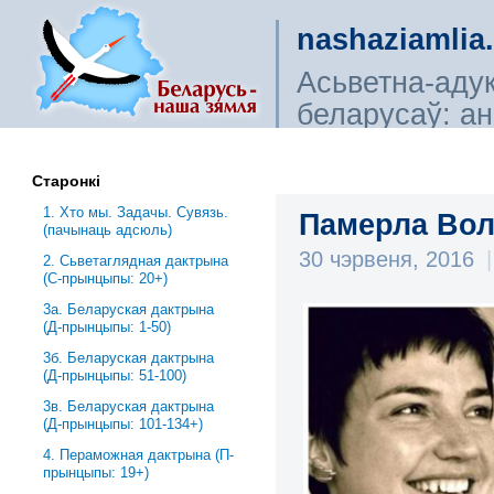
nashaziamlia
Асьветна-аду
беларусаў: ана
сьветагляды, і
Старонкі
1. Хто мы. Задачы. Сувязь.
Памерла Вол
(пачынаць адсюль)
30 чэрвеня, 2016
|
2. Сьветаглядная дактрына
(С-прынцыпы: 20+)
3a. Беларуская дактрына
(Д-прынцыпы: 1-50)
3б. Беларуская дактрына
(Д-прынцыпы: 51-100)
3в. Беларуская дактрына
(Д-прынцыпы: 101-134+)
4. Пераможная дактрына (П-
прынцыпы: 19+)