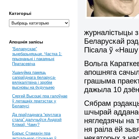
Катэгорыі
журналістыцы з
Беларускай рэд
Апошнія запісы
Пісала ў «Нашу 
“Беларускае”
зьнебазьняцьце. Частка 1:
прызнаньні і пакаяньні
Вольга Караткев
Пратасевіча
апошняга сачыл
Ушануйма памяць
сапраўднага беларуса-
грашыма праект
вялікалітвіна і зробім
высновы на будучыню
дажыла 10 дзён 
Сяргей Высоцкі пра галоўнае
ў леташніх пратэстах у
Сябрам рэдакцы
Беларусі
шчырай адданас
Да праўладнага “круглага
нягледзячы на 
стала” далучыўся Андрэй
Клімаў. Чаму?
ня раіла ёй зьв
Барыс Стамахін пра
некаторых з на
актуальную сітуацыю ў