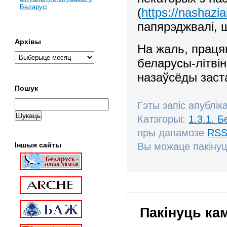
Беларусі
(
https://nashazi
папярэджвалі, 
Архівы
На жаль, праця
беларусы-літвін
назаўсёды зас
Пошук
Гэты запіс апублік
Катэгорыі:
1.3.1. 
пры дапамозе
RSS
Вы можаце пакінуц
Іншыя сайты
Пакінуць ка