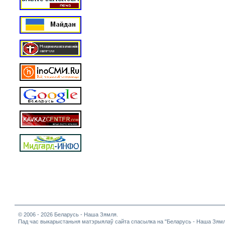
© 2006 - 2026 Беларусь - Наша Зямля.
Пад час выкарыстаньня матэрыялаў сайта спасылка на "Беларусь - Наша Зямл