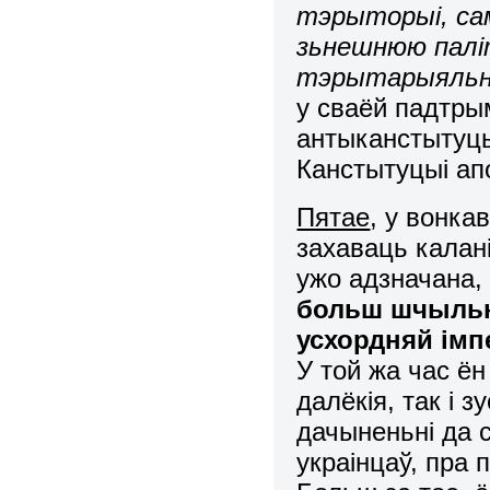
тэрыторыі, са
зьнешнюю палі
тэрытарыяльн
у сваёй падтры
антыканстытуцы
Канстытуцыі ап
Пятае
, у вонка
захаваць калан
ужо адзначана,
больш шчыльна
усхордняй ім
У той жа час ён
далёкія, так і 
дачыненьні да с
украінцаў, пра 