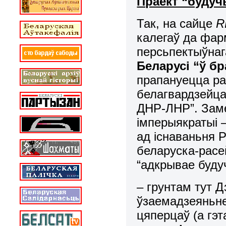
Праект “будуч
Так, на сайце
R
калегаў да фар
персьпектыўнаг
Беларусі “ў бр
прапануецца ра
белагвардзейца
ДНР-ЛНР”. Заме
імперыякратыі 
ад існаваньня 
беларуска-расей
“адкрывае буду
– грунтам тут 
ўзаемадзеяньне
цяперцаў (а гэт