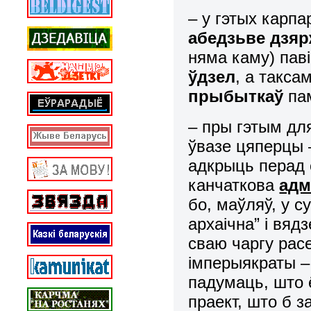
– у гэтых карпа
абедзьве дзя
няма каму) пав
ўдзел
, а такса
прыбыткаў
пам
– пры гэтым дл
ўвазе цяперцы –
адкрыць перад 
канчаткова
адм
бо, маўляў, у 
архаічна” і вяд
сваю чаргу рас
імперыякраты – 
падумаць, што 
праект, што б з