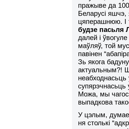
пражыве да 100
Беларусі яшчэ, 
цяперашнюю. І 
будзе пасьля 
далей і ўвогул
маўляў, той мус
павінен “абапір
Зь якога бадуну
актуальным?! Ш
неабходнасьць 
супярэчнасьць у
Можа, мы чагос
выпадкова так
У цэлым, думае
ня столькі “ад