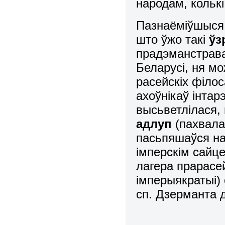
народам, кольк
Пазнаёміўшыся 
што ўжо такі
ўз
прадэманстрав
Беларусі, ня мо
расейскіх філос
ахоўнікаў інтар
высьветлілася,
адлуп
(пахвала 
пасьпяшаўся на
імперскім сайц
лагера прарасе
імперыякратыі)
сп. Дзерманта 