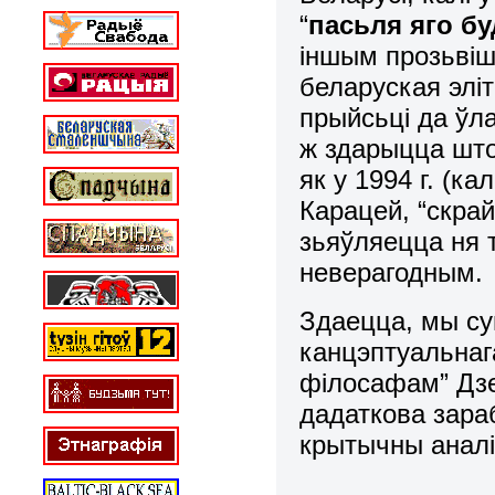
“
пасьля яго б
іншым прозьвіш
беларуская эліт
прыйсьці да ўла
ж здарыцца што-
як у 1994 г. (ка
Карацей, “скрай
зьяўляецца ня 
неверагодным.
Здаецца, мы с
канцэптуальнаг
філосафам” Дзе
дадаткова зара
крытычны аналіз