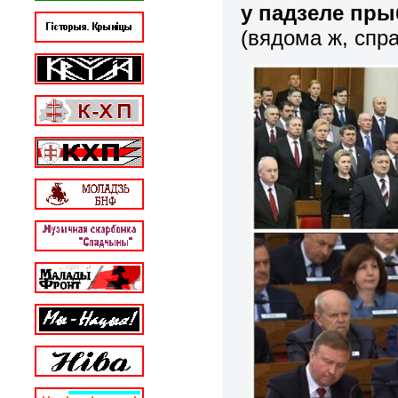
у падзеле пр
(вядома ж, спр