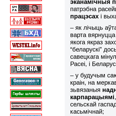
эканамічныя 
патрэбна расей
працэсах
і вых
– як лічыць аўт
варта вярнуцц
якога якраз зах
“беларускі” до
савецкага міну
Расеі, і Белару
– у будучым саю
краін, на мерк
зьвязаныя
над
карпарацыямі
сельскай гаспа
касьмічнай;