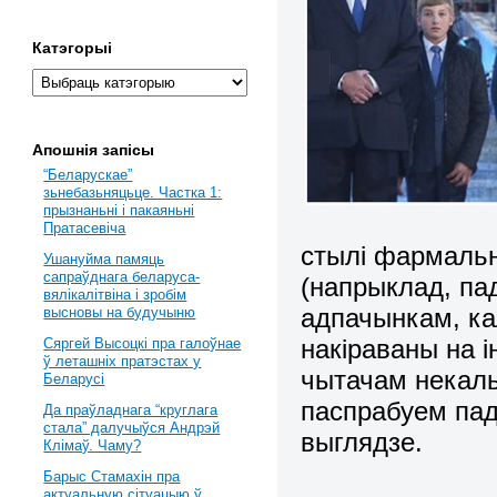
Катэгорыі
Апошнія запісы
“Беларускае”
зьнебазьняцьце. Частка 1:
прызнаньні і пакаяньні
Пратасевіча
стылі фармальн
Ушануйма памяць
сапраўднага беларуса-
(напрыклад, па
вялікалітвіна і зробім
адпачынкам, ка
высновы на будучыню
накіраваны на 
Сяргей Высоцкі пра галоўнае
ў леташніх пратэстах у
чытачам некаль
Беларусі
паспрабуем па
Да праўладнага “круглага
стала” далучыўся Андрэй
выглядзе.
Клімаў. Чаму?
Барыс Стамахін пра
актуальную сітуацыю ў