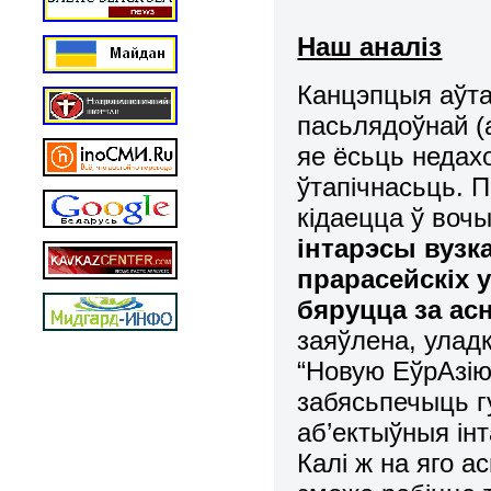
Наш аналіз
Канцэпцыя аўт
пасьлядоўнай (
яе ёсьць недах
ўтапічнасьць. 
кідаецца ў воч
інтарэсы вузка
прарасейскіх 
бяруцца за ас
заяўлена, улад
“Новую ЕўрАзію
забясьпечыць г
аб’ектыўныя ін
Калі ж на яго а