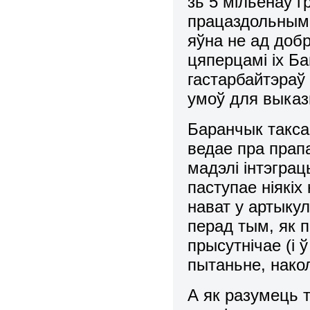
зь 5 мільёнаў г
працаздольным 
яўна не ад доб
цяперцамі іх Б
гастарбайтэраў
умоў для выказ
Баранчык такса
ведае пра прап
мадэлі інтэграц
паступае ніякі
нават у артыкул
перад тым, як 
прысутнічае (і
пытаньне, накол
А як разумець т