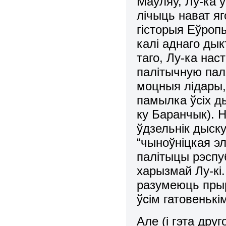
Маўляў, Лу-ка 
лічыць нават яг
гісторыя Еўроп
калі аднаго ды
таго, Лу-ка нас
палітычную пал
моцныя лідары, 
памылка ўсіх д
ку Баранчык). 
ўдзельнік дыску
“чыноўніцкая эл
палітыцы рэспуб
харызмай Лу-кі.
разумеюць прыр
ўсім гатовенькі
Але (
і гэта друг