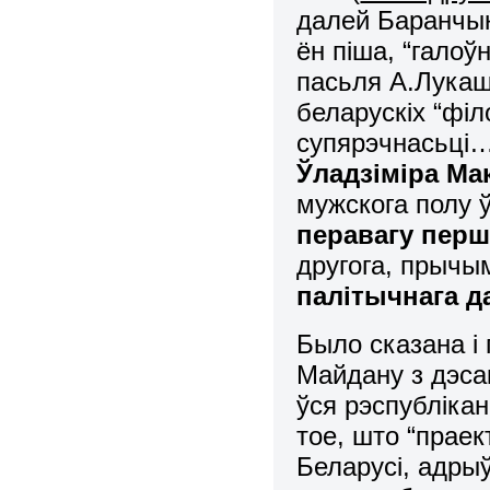
далей Баранчык
ён піша, “галоў
пасьля А.Лукашэ
беларускіх “філ
супярэчнасьці…
Ўладзіміра Ма
мужскога полу ў
перавагу перш
другога, прычым
палітычнага д
Было сказана і
Майдану з дэса
ўся рэспублікан
тое, што “прае
Беларусі, адрыў