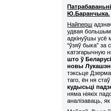
Патрабаваньні
Ю.Баранчыка.
Найперш
адзнач
удвая большым,
адкінуўшы усё 
“ўзяў быка” за 
катэгарычную ня
што ў Беларус
новы Лукашэн
тэксьце Дзерма
таго, ён ня ста
кудысьці пад
няма ніякіх пад
аналізаваць, як