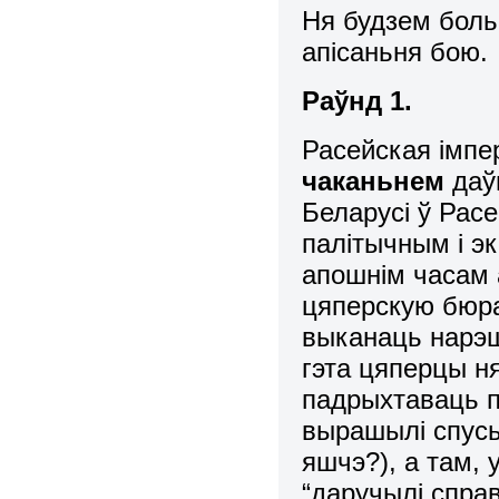
Ня будзем боль
апісаньня бою.
Раўнд 1.
Расейская імпе
чаканьнем
даўн
Беларусі ў Рас
палітычным і э
апошнім часам 
цяперскую бюра
выканаць нарэш
гэта цяперцы н
падрыхтаваць 
вырашылі спусь
яшчэ?), а там, 
“даручылі спр