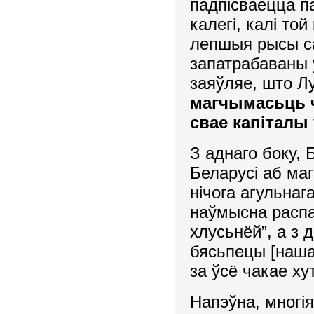
падпісваецца п
калегі, калі то
лепшыя рысы сав
запатрабаваны 
заяўляе, што Лу
магчымасьць ч
свае капіталы
З аднаго боку,
Беларусі аб маг
нічога агульна
наўмысна расп
хлусьнёй”, а з 
бясьпецы [нашай
за ўсё чакае х
Напэўна, многі