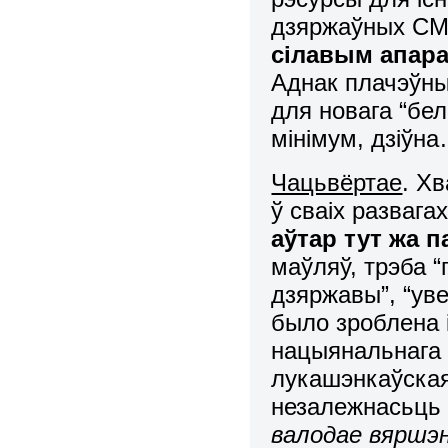
дзяржаўных С
сілавым апар
Аднак плачэўны 
для новага “бел
мінімум, дзіўн
Чацьвёртае
. Х
ў сваіх развагах
аўтар тут жа 
маўляў, трэба 
дзяржавы”, “уве
было зроблена 
нацыянальнага 
лукашэнкаўская
незалежнасьць Б
валодае вяршэн