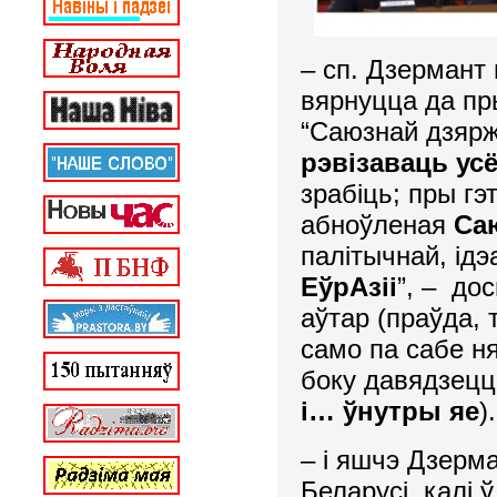
– сп. Дзермант
вярнуцца да п
“Саюзнай дзярж
рэвізаваць ус
зрабіць; пры гэ
абноўленая
Са
палітычнай, ідэ
ЕўрАзіі
”, – до
аўтар (праўда,
само па сабе н
боку давядзецц
і… ўнутры яе
).
– і яшчэ Дзерма
Беларусі, калі 