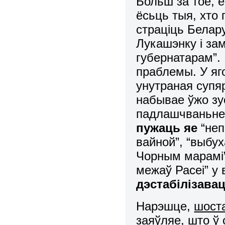
Больш за тое, ё
ёсьць тыя, хто 
страціць Белару
Лукашэнку і зам
губернатарам”.
праблемы. У яг
унутраная супя
набывае ўжо зу
падлашчваньне
пужаць яе
“неп
вайной”, “выбу
Чорным марамі”,
межаў Расеі” у
дэстабілізава
Нарэшце,
шост
заяўляе, што ў 