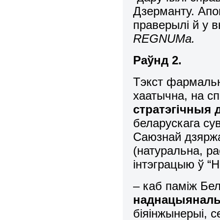
Дзерманту. Апош
праверылі й у в
REGNUM
а.
Раўнд 2.
Тэкст фармальн
хаатычна, на с
стратэгічныя 
беларускага су
Саюзнай дзяржа
(натуральна, ра
інтэграцыю ў “
– каб паміж Бе
наднацыяналь
біяінжынерыі, 