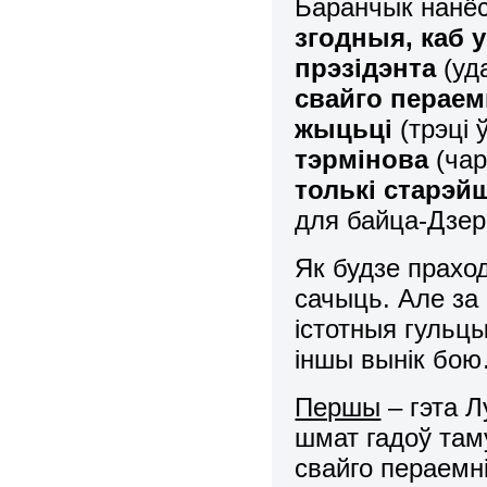
Баранчык нанёс
згодныя, каб у
прэзідэнта
(уд
свайго пераем
жыцьці
(трэці 
тэрмінова
(ча
толькі старэй
для байца-Дзерм
Як будзе прахо
сачыць. Але за
істотныя гульцы
іншы вынік бо
Першы
– гэта Л
шмат гадоў там
свайго пераемні