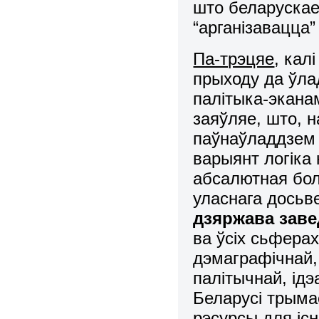
што беларускае
“арганізавацца”
Па-трэцяе
, кал
прыходу да ўлад
палітыка-эканам
заяўляе, што, 
паўнаўладдзем 
варыянт логіка 
абсалютная бол
уласнага досьв
дзяржава заве
ва ўсіх сьфера
дэмаграфічнай,
палітычнай, ідэ
Беларусі трыма
рэсурсы для існ