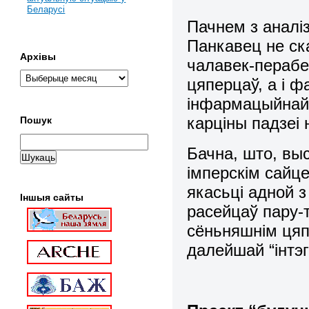
Беларусі
Пачнем з аналі
Панкавец не ска
Архівы
чалавек-перабе
цяперцаў, а і 
інфармацыйнай 
карціны падзеі 
Пошук
Бачна, што, вы
імперскім сайц
якасьці адной з
Іншыя сайты
расейцаў пару-
сёньняшнім цяп
далейшай “інтэг