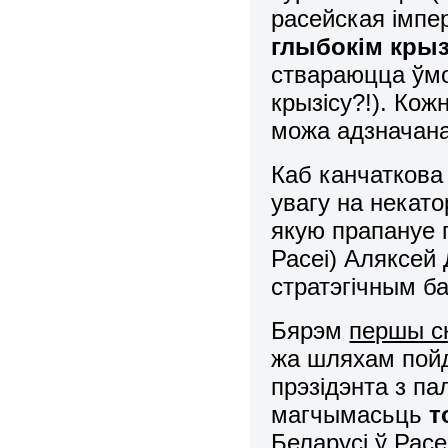
расейская імпе
глыбокім крыз
ствараюцца ўмо
крызісу?!). Ко
можа адзначана
Каб канчаткова
увагу на некат
якую прапануе 
Расеі) Аляксей
стратэгічным б
Бярэм
першы с
жа шляхам пойд
прэзідэнта з па
магчымасьць
т
Беларусі ў Рас