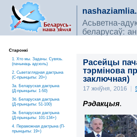
nashaziamlia
Асьветна-аду
беларусаў: ана
сьветагляды, і
Старонкі
1. Хто мы. Задачы. Сувязь.
Расейцы пач
(пачынаць адсюль)
тэрмінова пр
2. Сьветаглядная дактрына
заключная)
(С-прынцыпы: 20+)
3a. Беларуская дактрына
17 жніўня, 2016
|
(Д-прынцыпы: 1-50)
3б. Беларуская дактрына
Рэдакцыя
.
(Д-прынцыпы: 51-100)
3в. Беларуская дактрына
(Д-прынцыпы: 101-134+)
4. Пераможная дактрына (П-
прынцыпы: 19+)