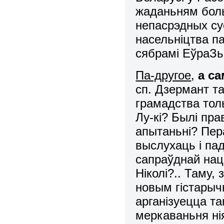
жаданьням боль
непасрэдных су
насельніцтва па
сябрамі ЕўраЗь
Па-другое
,
а с
сп. Дзермант т
грамадства тол
Лу-кі? Былі пр
апытаньні? Пер
выслухаць і па
сапраўднай нац
Ніколі?.. Таму,
новым гістарыч
арганізуецца та
меркаваньня ні