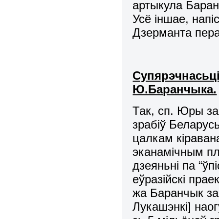
артыкула Баранч
Усё іншае, напі
Дзерманта пера
Супярэчнасьці
Ю.Баранчыка.
Так, сп. Юры за
зрабіў Беларус
цалкам кіравана
эканамічным пл
дзеяньні па “ўпі
еўразійскі праек
жа Баранчык за
Лукашэнкі] наог