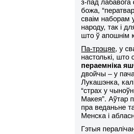
з-пад лабавога 
божа, “ператвар
сваім наборам 
народу, так і д
што ў апошнім к
Па-трэцяе
, у с
настолькі, што 
пераемніка я
двойчы – у пача
Лукашэнка, кал
“страх у чыноўн
Макея”. Аўтар 
пра веданьне та
Менска і аблас
Гэтыя пераліча