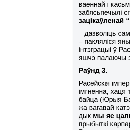
ваеннай і касьм
забясьпечылі с
зацікаўленай 
– дазволіць са
– пакляліся яны
інтэграцыі ў Ра
яшчэ палаючы з
Раўнд 3.
Расейскія імпе
імгненна, хаця 
байца (Юрыя Ба
жа вагавай кат
дык
мы яе цал
прыбыткі карпа