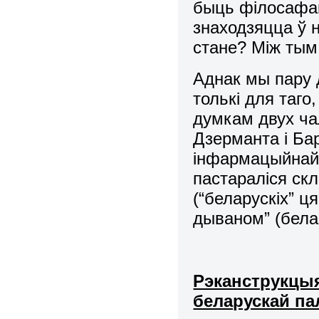
быць філосафам
знаходзяцца ў 
стане? Між ты
Аднак мы пару 
толькі для таг
думкам двух ча
Дзерманта і Бар
інфармацыйнай 
пастараліся скл
(“беларускіх” ц
дываном” (бела
Рэканструкцыя
беларускай пал