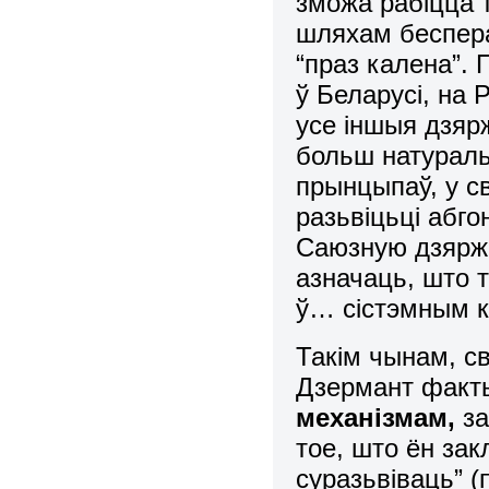
зможа рабіцца т
шляхам беспера
“праз калена”. 
ў Беларусі, на 
усе іншыя дзяр
больш натураль
прынцыпаў, у с
разьвіцьці абг
Саюзную дзяржа
азначаць, што 
ў… сістэмным к
Такім чынам, св
Дзермант фак
механізмам,
за
тое, што ён зак
суразьвіваць” (