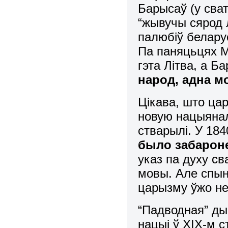
Барысаў (у сват
“жывучы сярод л
палюбіў беларус
Па паняцьцях Ма
гэта Літва, а Б
народ, адна м
Цікава, што царс
новую нацыянал
стварылі. У 18
было забарон
указ па духу св
мовы. Але спын
царызму ўжо не
“Падводная” ды
нацыі ў ХІХ-м с