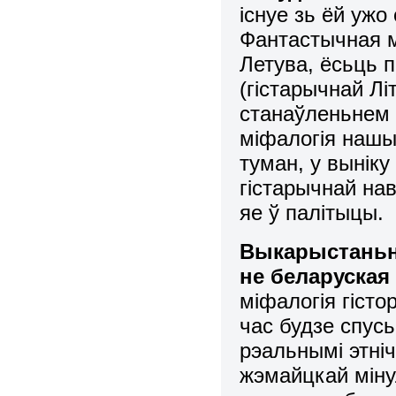
існуе зь ёй ужо
Фантастычная м
Летува, ёсьць 
(гістарычнай Лі
станаўленьнем
міфалогія нашы
туман, у выніку
гістарычнай нав
яе ў палітыцы.
Выкарыстаньне
не беларуская
міфалогія гіст
час будзе спус
рэальнымі этніч
жэмайцкай міну