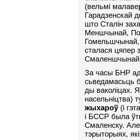
(вельмі малаве
Гарадзенскай д
што Сталін зах
Меншчынай, По
Гомельшчынай, 
сталася цяпер 
Смаленшчынай, 
За часы БНР ад
сьведамасьць 
ды ваколіцах. Я
насельніцтва) т
жыхароў
(і гэ
і БССР была ўт
Смаленску. Але
тэрыторыях, як