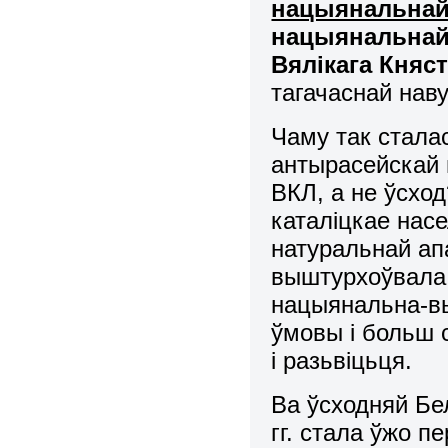
нацыянальнай
нацыянальнай
Вялікага Княст
тагачаснай нав
Чаму так стала
антырасейскай 
ВКЛ, а не ўсхо
каталіцкае насе
натуральнай ап
выштурхоўвала 
нацыянальна-вы
ўмовы і больш 
і разьвіцьця.
Ва ўсходняй Бел
гг. стала ўжо 