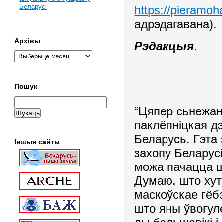
Беларусі
https://pieramoha
адрэдагавана).
Архівы
Рэдакцыя
.
Пошук
“Цяпер сьнежан
паклёпніцкая д
Беларусь. Гэта
Іншыя сайты
захопу Беларус
можа пачацца ш
Думаю, што хут
маскоўскае гёб
што яны ўвогул