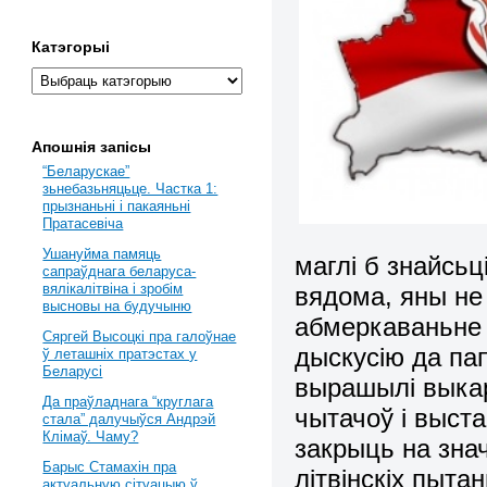
Катэгорыі
Апошнія запісы
“Беларускае”
зьнебазьняцьце. Частка 1:
прызнаньні і пакаяньні
Пратасевіча
Ушануйма памяць
маглі б знайсьц
сапраўднага беларуса-
вялікалітвіна і зробім
вядома, яны не
высновы на будучыню
абмеркаваньне 
Сяргей Высоцкі пра галоўнае
дыскусію да пап
ў леташніх пратэстах у
Беларусі
вырашылі выкар
Да праўладнага “круглага
чытачоў і выст
стала” далучыўся Андрэй
Клімаў. Чаму?
закрыць на зна
Барыс Стамахін пра
літвінскіх пыта
актуальную сітуацыю ў