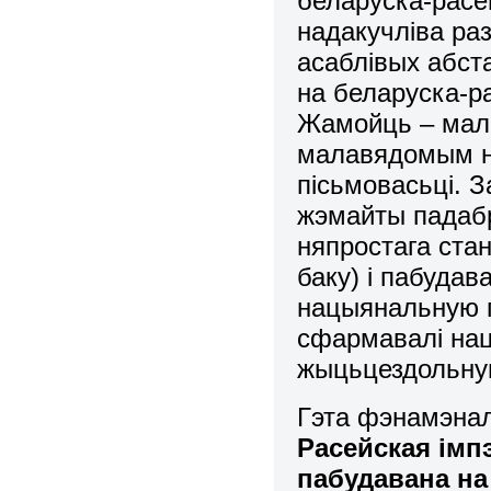
беларуска-расей
надакучліва ра
асаблівых абст
на беларуска-р
Жамойць – мал
малавядомым на
пісьмовасьці. 
жэмайты падабр
няпростага стан
баку) і пабудав
нацыянальную г
сфармавалі на
жыцьцездольную
Гэта фэнамэналь
Расейская ім
пабудавана на