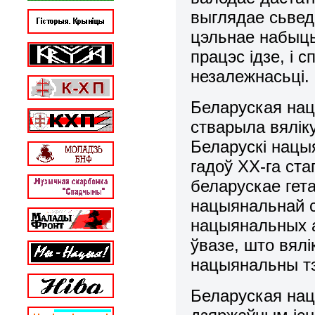
выглядае сьвед
цэльнае набыць
працэс ідзе, і
незалежнасьці.
Беларуская нац
стварыла вялік
Беларускі нацыя
гадоў ХХ-га ста
беларускае гет
нацыянальнай сц
нацыянальных а
ўвазе, што вялі
нацыянальны тэ
Беларуская нац