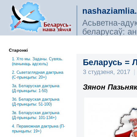
nashaziamlia
Асьветна-аду
беларусаў: ана
сьветагляды, і
Старонкі
1. Хто мы. Задачы. Сувязь.
Беларусь = Л
(пачынаць адсюль)
3 студзеня, 2017
|
2. Сьветаглядная дактрына
(С-прынцыпы: 20+)
Зянон Пазьня
3a. Беларуская дактрына
(Д-прынцыпы: 1-50)
3б. Беларуская дактрына
(Д-прынцыпы: 51-100)
3в. Беларуская дактрына
(Д-прынцыпы: 101-134+)
4. Пераможная дактрына (П-
прынцыпы: 19+)