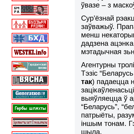
ўвазе – з маскоўц
Сур’ёзнай рэак
заўважыў. Прап
менш некаторы
дадзена ацэнка,
мэтадычная зьн
Агентурны трол
Тэзіс “Беларусь 
так
) падаецца н
зацікаўленасьц
выяўляецца ў а
“Беларусь”, “бе
патрыёты, разум
іншым тонам. Г
шыла.