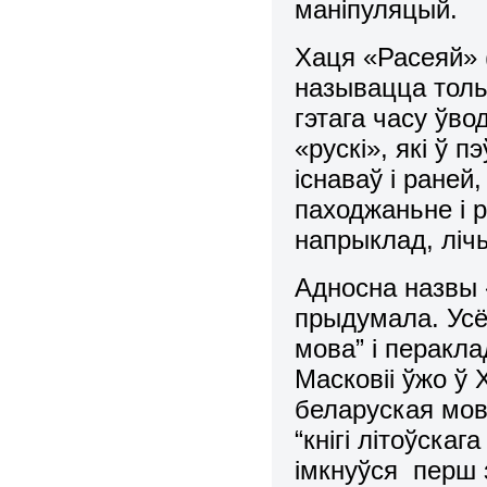
маніпуляцый.
Хаця «Расеяй» 
называцца тольк
гэтага часу ўво
«рускі», які ў 
існаваў і раней
паходжаньне і р
напрыклад, ліч
Адносна назвы 
прыдумала. Усё
мова” і перакл
Масковіі ўжо ў 
беларуская мова
“кнігі літоўскаг
імкнуўся перш 