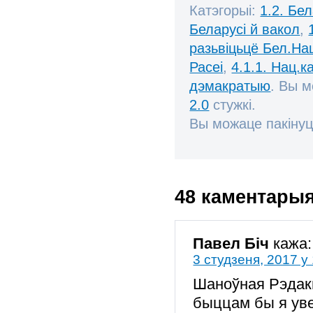
Катэгорыі:
1.2. Бе
Беларусі й вакол
,
разьвіцьцё Бел.Нац
Расеі
,
4.1.1. Нац.к
дэмакратыю
. Вы 
2.0
стужкі.
Вы можаце пакінуц
48 каментары
Павел Біч
кажа:
3 студзеня, 2017 у
Шаноўная Рэдакц
быццам бы я уве