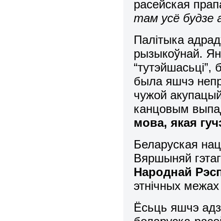
расейская прап
там усё будзе 
Палітыка адрад
рызыкоўнай. Я
“тутэйшасьці”, 
была яшчэ непр
чужой акупацый
канцовым вып
мова, якая гу
Беларуская нац
Вяршыняй гэтаг
Народнай Рэсп
этнічных межах 
Ёсьць яшчэ адз