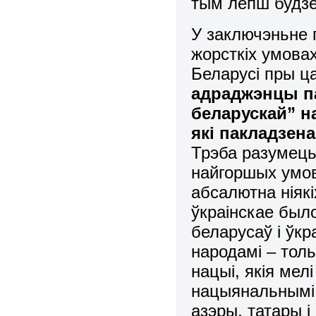
тым лепш будзе
У заключэньне 
жорсткіх умова
Беларусі пры ц
адраджэнцы па
беларускай” н
які пакладзен
Трэба разумець,
найгоршых умов
абсалютна ніяк
ўкраінскае было
беларусаў і ўкр
народамі – тол
нацыі, якія мел
нацыянальнымі п
азэры, татары і