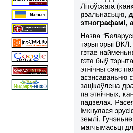
Літоўскага (кан
рэальнасьцю,
д
этнографамі, а
Назва “Беларус
тэрыторыі ВКЛ.
гэтае найменьне
гэта быў тэрыт
этнічны сэнс п
асэнсаваньню с
зацікаўлена др
па этнічных, к
падзелах. Расея
імкнулася зрусі
землі. Гучэньн
магчымасьці д