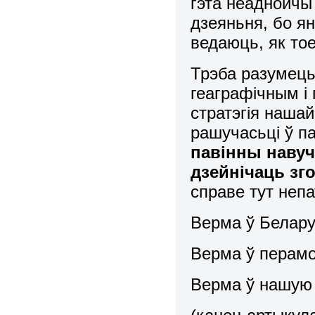
гэта неаднойчы 
дзеяньня, бо ян
ведаюць, як тое
Трэба разумець
геаграфічным і
стратэгія нашай
рашучасьці ў п
павінны навуч
дзейнічаць зг
справе тут неп
Верма ў Белару
Верма ў перамо
Верма ў нашую