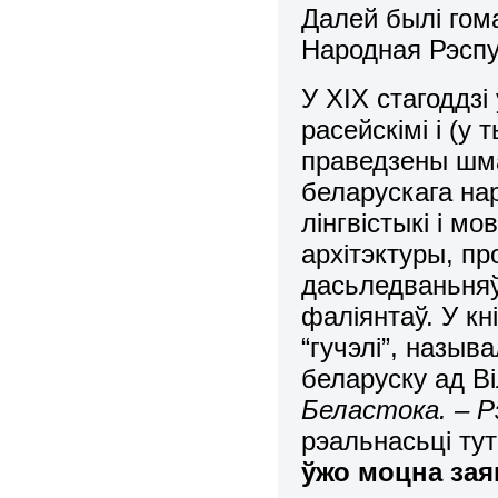
Далей былі гом
Народная Рэспу
У ХІХ стагоддзі
расейскімі і (у
праведзены шма
беларускага нар
лінгвістыкі і мо
архітэктуры, пр
дасьледваньняў 
фаліянтаў. У к
“гучэлі”, назыв
беларуску ад В
Беластока. – Р
рэальнасьці ту
ўжо моцна зая