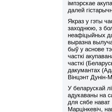
імпэрскае акуп
далей гістарыч
Якраз у гэты ча
заходнюю, з бо
неафіцыйных да
выразна вылучац
быў у аснове т
часткі акупава
часткі (Беларус
дакумантах (Ад
Вінцэнт Дунін-М
У беларускай л
адукаваны на с
для сябе нават 
Марцінкевіч, на