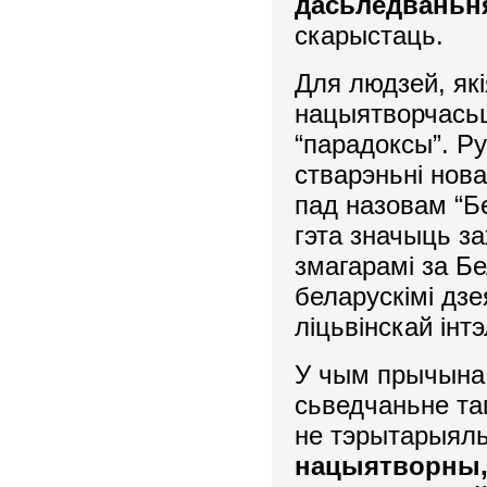
дасьледваньн
скарыстаць.
Для людзей, як
нацыятворчасьц
“парадоксы”. Р
стварэньні нов
пад назовам “Бе
гэта значыць з
змагарамі за Б
беларускімі дзе
ліцьвінскай інтэ
У чым прычына 
сьведчаньне таг
не тэрытарыяль
нацыятворны