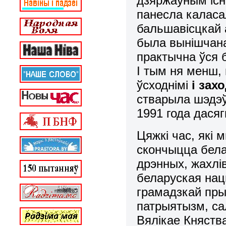
дзяржаўным існ
панесла каласа
бальшавісцкай а
была вынішчана,
практычна ўся б
І тым ня менш,
ўсходнімі
і зах
стварыла шэдэўр
1991 года дася
Цяжкі час, які
скончыцца бела
дрэнных, жахл
беларуская нац
грамадзкай пры
патрыятызм, са
Вялікае Княства