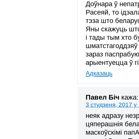
Доўнара ў непат
Расеяй, то ідэа
тэза што беларус
Яны скажуць што
і тады тым хто 
шматстагоддзяў з
зараз паспрабую
арыентуецца ў 
Адказаць
Павел Біч
кажа:
3 студзеня, 2017 у
неяк адразу нез
цяперашнія бела
маскоўскімі пап