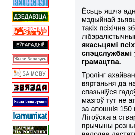
Ёсьць яшчэ адна
мэдыйнай зьявы
такіх псіхічна 
лібэралістычны
якасьцямі псіх
спэцслужбамі 
грамацтва.
Тролінг ахайва
вяртаньня да н
спазьніўся гадо
мазгоў тут не а
за апошнія 150 
Літоўскага ств
прычыны розных
валодае дастат