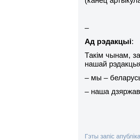
(канец артыкул
–
Ад рэдакцыі
:
Такім чынам, з
нашай рэдакцы
– мы – беларусы
– наша дзяржав
Гэты запіс апублік