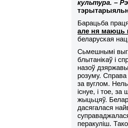
культура. – Рэ
тэрытарыяльн
Барацьба прац
але ня маюць
беларуская нац
Сьмешнымі выг
блытанікаў і с
назоў дзяржавы.
розуму. Справа
за вуглом. Нел
існуе, і тое, з
жыцьцяў. Белар
дасягалася най
суправаджалася
перакуліш. Так