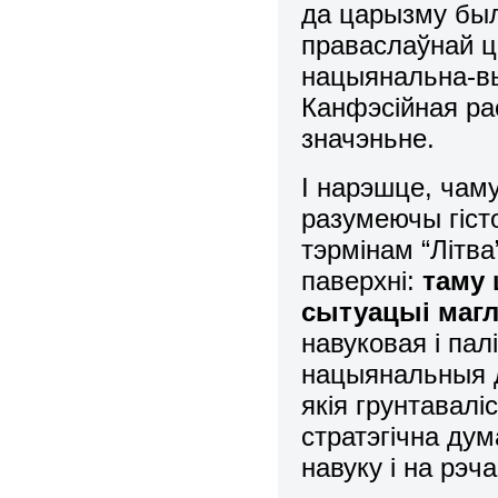
да царызму был
праваслаўнай ц
нацыянальна-вы
Канфэсійная рас
значэньне.
І нарэшце, чам
разумеючы гіст
тэрмінам “Літва
паверхні:
таму 
сытуацыі магл
навуковая і па
нацыянальныя д
якія грунтавалі
стратэгічна дум
навуку і на рэч