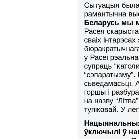
Сытуацыя была 
рамантычна выс
Беларусь мы м
Расея скарыста
сваіх інтарэсах
бюракратычнага
у Расеі рэальна
супраць “катол
“сэпаратызму”.
сьведамасьці. 
горшы і разбур
на назву “Літва
тупіковай. У л
Нацыянальныя
ўключылі ў н