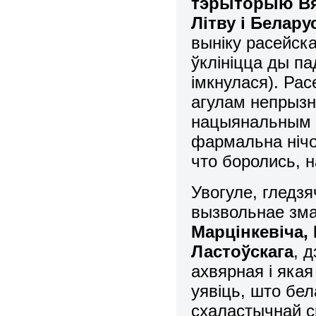
тэрыторыю Вял
Літву і Белар
выніку расейск
ўклініцца ды па
імкнулася). Ра
агулам непрызн
нацыянальным 
фармальна нічо
что боролись, н
Увогуле, гледз
вызвольнае зма
Марцінкевіча, 
Ластоўскага
, 
ахвярная і якая
уявіць, што бе
схаластычнай сп