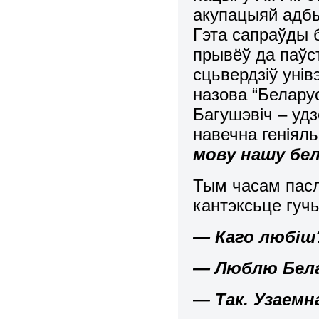
акупацыяй адбы
Гэта сапраўды б
прывёў да паўст
сцьвердзіў уні
назова “Беларус
Багушэвіч – удз
навечна геніял
мову нашу бел
Тым часам пас
кантэксьце гуч
— Каго любіш
— Люблю Бела
— Так. Узаемн