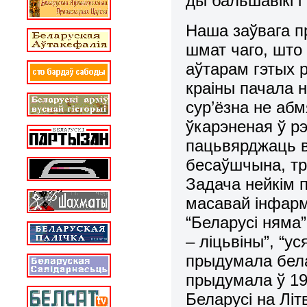
ды бальшавікі і
Наша заўвага п
шмат чаго, што 
аўтарам гэтых 
краіны пачала 
сур’ёзна не аб
ўкарэненая ў рэ
пацьвярджаць 
бесаўшчына, тр
Задача нейкім 
масавай інфарм
“Беларусі няма”
– ліцьвіны”, “у
прыдумала бела
прыдумала ў 19
Беларусі на Літ