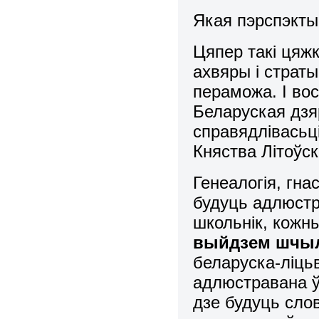
Якая пэрспэкт
Цяпер такі цяжк
ахвяры і страт
пераможа. І вос
Беларуская дзя
справядлівасьц
Княства Літоўск
Генеалогія, гна
будуць адлюст
школьнік, кожн
выйдзем шчыл
беларуска-ліцьв
адлюстравана ў
дзе будуць сло