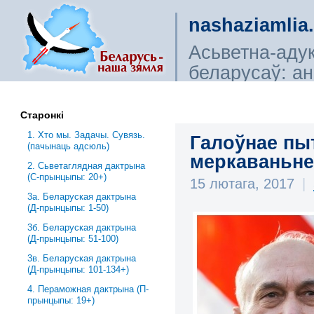
nashaziamlia
Асьветна-аду
беларусаў: ана
сьветагляды, і
Старонкі
1. Хто мы. Задачы. Сувязь.
Галоўнае пыт
(пачынаць адсюль)
меркаваньне 
2. Сьветаглядная дактрына
(С-прынцыпы: 20+)
15 лютага, 2017
|
3a. Беларуская дактрына
(Д-прынцыпы: 1-50)
3б. Беларуская дактрына
(Д-прынцыпы: 51-100)
3в. Беларуская дактрына
(Д-прынцыпы: 101-134+)
4. Пераможная дактрына (П-
прынцыпы: 19+)