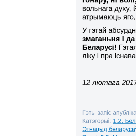
вольнага духу,
атрымаюць яго, 
У гэтай абсурдн
змаганьня і д
Беларусі!
Гэта
ліку і пра існа
12 лютага 2017
Гэты запіс апублік
Катэгорыі:
1.2. Бе
Этнацыд беларуса