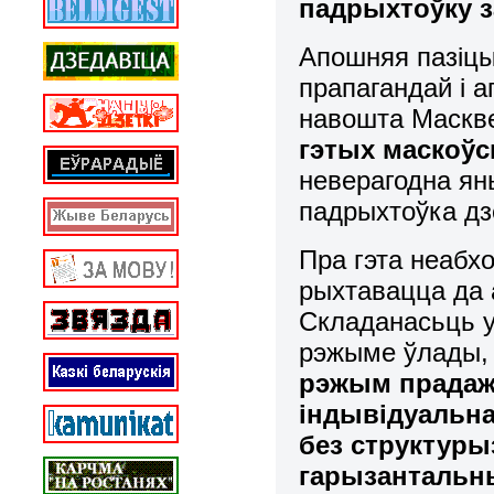
падрыхтоўку з
Апошняя пазіцы
прапагандай і 
навошта Маскв
гэтых маскоўск
неверагодна яны
падрыхтоўка дз
Пра гэта неабхо
рыхтавацца да 
Складанасьць 
рэжыме ўлады
рэжым прада
індывідуальна
без структуры
гарызантальны