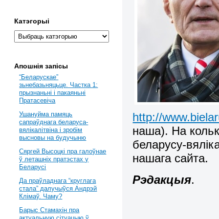
Катэгорыі
Апошнія запісы
“Беларускае”
зьнебазьняцьце. Частка 1:
прызнаньні і пакаяньні
Пратасевіча
http://www.biela
Ушануйма памяць
сапраўднага беларуса-
наша). На кольк
вялікалітвіна і зробім
высновы на будучыню
беларусу-вяліка
Сяргей Высоцкі пра галоўнае
нашага сайта.
ў леташніх пратэстах у
Беларусі
Рэдакцыя
.
Да праўладнага “круглага
стала” далучыўся Андрэй
Клімаў. Чаму?
Барыс Стамахін пра
актуальную сітуацыю ў