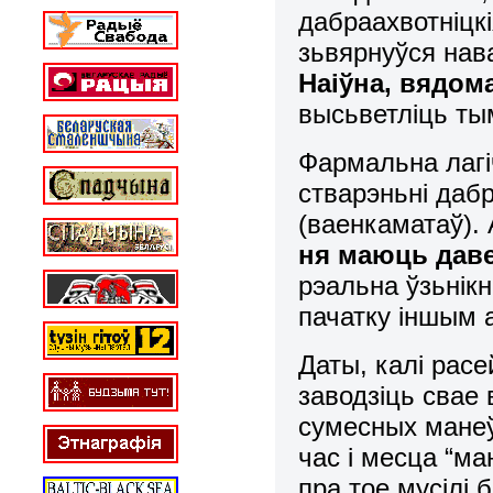
дабраахвотніцк
зьвярнуўся нав
Наіўна, вядома
высьветліць ты
Фармальна лаг
стварэньні даб
(ваенкаматаў). 
ня маюць дав
рэальна ўзьнікн
пачатку іншым 
Даты, калі рас
заводзіць свае 
сумесных манеўр
час і месца “м
пра тое мусілі 