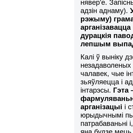
нявер’е. Запіс
адзін аднаму).
рэжыму) грама
арганізавацца
дурацкія паво
лепшым выпа
Калі ў выніку д
незадаволеных 
чалавек, чые і
зьяўляецца і а
інтарэсы.
Гэта
фармуляваньне
арганізацыі
і с
юрыдычнымі пы
патрабаваньні і
яна будзе мець 