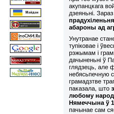
акупанцкага во
дзеяньні. Зараз
прадухіленьня
абароны ад аг
Унутранае стан
тупіковае і ўве
рэжымам і гра
дачыненьні ў Па
глядзець, але ф
небясьпечную с
грамадзтве тра
паказала, што
любому народу
Нямеччына ў
пачынае сам ся