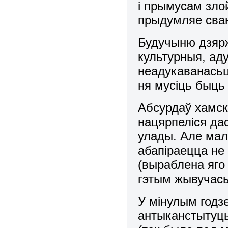
і прымусам зло
прыдумляе сваю
Будучыню дзяр
культурныя, ад
неадукаванасьць
ня мусіць быць
Абсурдаў хамск
нацярпеліся да
улады. Але мал
абапіраецца не 
(выраблена яго
гэтым жывучась
У мінулым годз
антыканстытуц