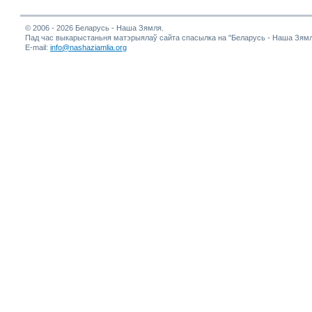
© 2006 - 2026 Беларусь - Наша Зямля.
Пад час выкарыстаньня матэрыялаў сайта спасылка на "Беларусь - Наша Зямл
E-mail:
info@nashaziamlia.org