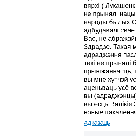
вярхі ( Лукашенк
не прынялі нац
народы былых Са
адбудавалі сва
Вас, не абражайц
Здрадзе. Такая 
адраджэння пасл
такі не прынялі 
прыніжаннасць, г
вы мне хутчэй у
аценьваць усё в
вы (адраджэнцы)
вы ёсць Вялікіе 
новые пакаленн
Адказаць