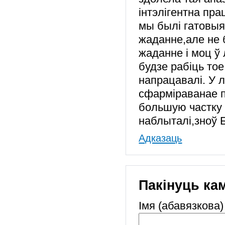
інтэлігентна пра
мы былі гатовыя 
жаданне,але не 
жаданне і моц ў
будзе рабіць то
напрацавалі. У л
сфарміраванае п
большую частку 
наблыталі,зноў 
Адказаць
Пакінуць ка
Імя (абавязкова)