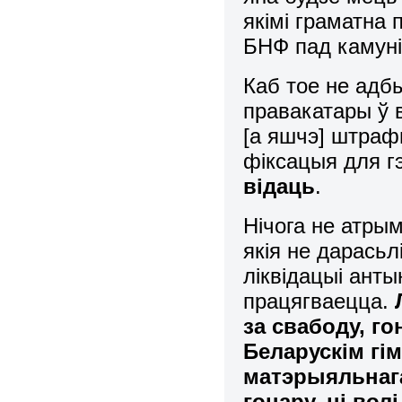
якімі граматна 
БНФ пад камуні
Каб тое не адб
правакатары ў в
[а яшчэ] штрафы
фіксацыя для гэ
відаць
.
Нічога не атрым
якія не дарась
ліквідацыі ант
працягваецца.
за свабоду, го
Беларускім гім
матэрыяльнага
гонару, ні волі,