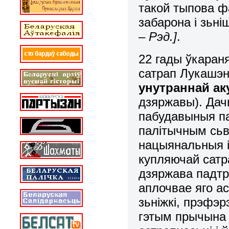
такой тыпова ф
забарона і зьн
– Рэд.]
.
22 гады ўкараня
сатрап Лукашэнк
унутраннай ак
дзяржавы). Дач
пабудавыныя па
палітычным сьв
нацыянальныя ін
купляючай сатра
дзяржава падтр
аплочвае яго ас
зьніжкі, прэфэрэ
гэтым прычына 