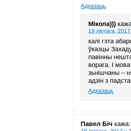
Адказаць
Мікола)))
кажа
19 лютага, 2017
калі гэта аба
ўказцы Захаду
павінны нешта
ворага. І мов
зьнішчаны – н
адзін з падст
Адказаць
Павел Біч
кажа:
18 лютага, 2017 у 