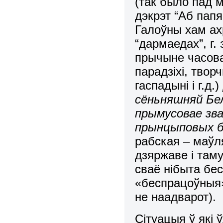
(так было пад 
дэкрэт “Аб пап
Галоўны хам ах
“дармаедах”, г. 
прычыне часов
парадзіхі, творч
гаспадыні і г.д.)
сёньняшняй Бел
прымусовае зв
прынцыповых бе
рабская – маўл
дзяржаве і таму
сваё нібыта бе
«беспрацоўныя»
не наадварот).
Сітуацыя ў які 