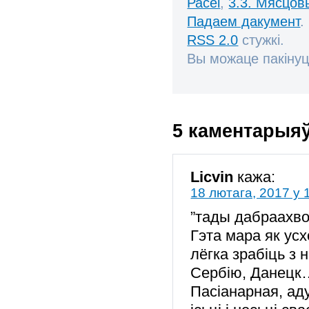
Расеі
,
3.3. Мясцов
Падаем дакумент
.
RSS 2.0
стужкі.
Вы можаце пакінуц
5 каментарыя
Licvin
кажа:
18 лютага, 2017 у 
”тады дабраахво
Гэта мара як усх
лёгка зрабіць з 
Сербію, Данецк
Пасіанарная, ад