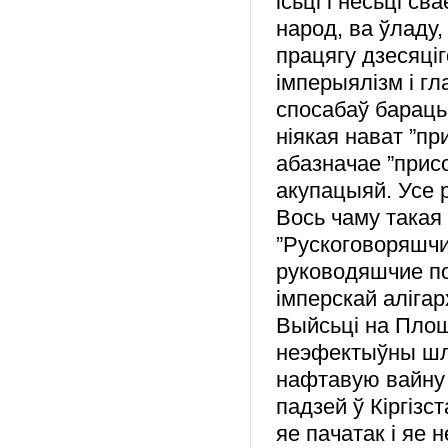
ісьці і несьці 
народ, ва ўладу,
працягу дзесяці
імперыялізм і гл
спосабаў бараць
ніякая нават ”п
абазначае ”прис
акупацыяй. Усе 
Вось чаму такая 
”Рускоговоряшчи
руководяшчие по
імперскай аліга
Выйсьці на Плошч
неэфектыўны шл
нафтавую вайну 
падзей ў Кіргізс
яе пачатак і яе 