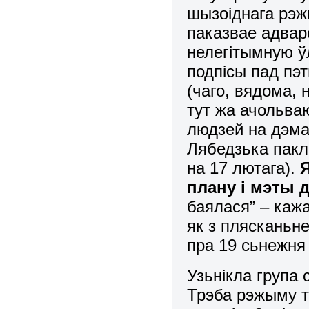
шызоіднага рэж
паказвае адвар
нелегітымную ўл
подпісы пад пэт
(чаго, вядома, 
тут жа ачольва
людзей на дэма
Лябедзька паклі
на 17 лютага).
плану і мэты 
баялася” – кажа
як з плясканьн
пра 19 сьнежня 
Узьнікла група
Трэба рэжыму т