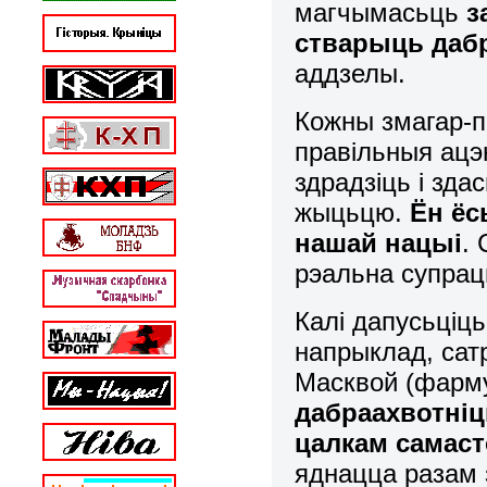
магчымасьць
з
стварыць дабр
аддзелы.
Кожны змагар-п
правільныя ацэн
здрадзіць і здас
жыцьцю.
Ён ёс
нашай нацыі
.
рэальна супрац
Калі дапусьціць
напрыклад, сат
Масквой (фарму
дабраахвотніц
цалкам самас
яднацца разам з