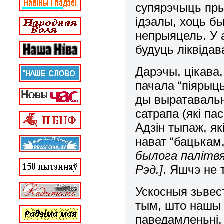
супярэчыць пры
ідэалы, хоць б
непрыяцель. У 
будуць ліквіда
Дарэчы, цікава,
пачала “піярыць
ды выратавальн
сатрапа (які па
Адзін тыпаж, як
нават “бацькам
былога палітвя
Рэд.
]
. Яшчэ не
Ускосныя зьвест
тым, што нашы з
паведамленьні,