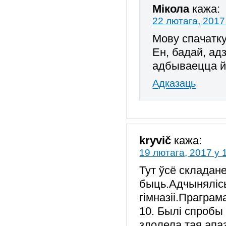
Мiкола
кажа:
22 лютага, 2017
Мову спачатк
Ен, бадай, адз
адбываецца й
Адказаць
kryvič
кажа:
19 лютага, 2017 у 
Тут ўсё складан
быць.Адчыняліс
гімназіі.Праграм
10. Былі спробы
здолела тая апа