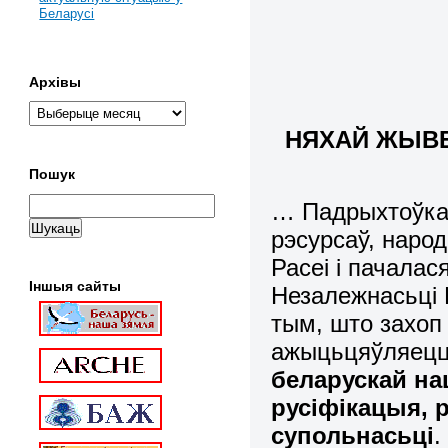
Беларусі
Архівы
НЯХАЙ ЖЫВЕ
Пошук
… Падрыхтоўка 
рэсурсаў, народ
Расеі і пачала
Іншыя сайты
Незалежнасьці Б
тым, што захоп
ажыцьцяўляец
беларускай на
русіфікацыя, 
супольнасьці
.