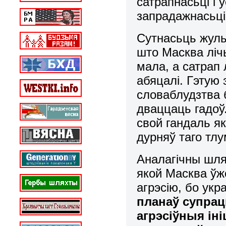
сатрапнасьці і
запрадажнасьці
Сутнасьць жульн
што Масква ліч
мала, а сатрап
абяцалі. Гэтую 
словаблудзтва 
дваццаць гадоў
свой гандаль як
дурняў таго тл
Аналагічны шля
якой Масква ўж
агрэсію, бо укр
планаў супрац
агрэсіўныя ін