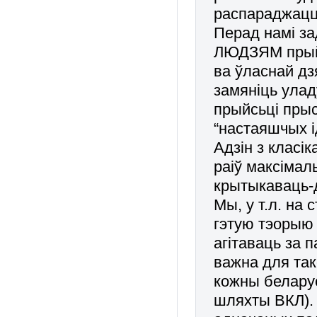
распараджацц
Перад намі з
ЛЮДЗЯМ прыйс
ва ўласнай дз
замяніць улад
прыйсьці прыс
“настаяшчых і
Адзін з класі
раіў максіма
крытыкаваць-
Мы, у т.л. на 
гэтую тэорыю 
агітаваць за 
важна для так
кожны беларус
шляхты ВКЛ). 