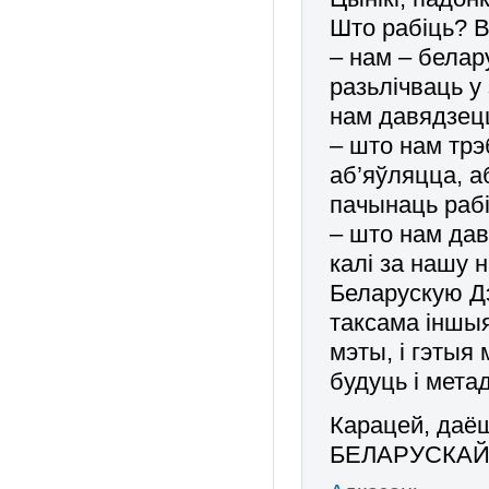
Што рабіць? В
– нам – белар
разьлічваць у
нам давядзецц
– што нам тр
аб’яўляцца, а
пачынаць рабі
– што нам дав
калі за нашу
Беларускую Д
таксама іншыя
мэты, і гэтыя
будуць і мета
Карацей, да
БЕЛАРУСКАЙ