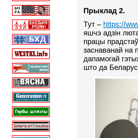
Прыклад 2.
Тут –
https://w
яшчэ адзін лют
працы прадстаў
заснаванай на п
дапамогай гэты
што да Беларусі