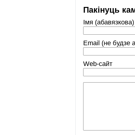
Пакінуць ка
Імя (абавязкова)
Email (не будзе 
Web-cайт