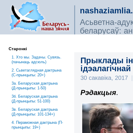
nashaziamlia
Асьветна-аду
беларусаў: ана
сьветагляды, і
Старонкі
1. Хто мы. Задачы. Сувязь.
Прыклады і
(пачынаць адсюль)
ідэалагічнай
2. Сьветаглядная дактрына
(С-прынцыпы: 20+)
30 сакавіка, 2017
|
3a. Беларуская дактрына
(Д-прынцыпы: 1-50)
Рэдакцыя
.
3б. Беларуская дактрына
(Д-прынцыпы: 51-100)
3в. Беларуская дактрына
(Д-прынцыпы: 101-134+)
4. Пераможная дактрына (П-
прынцыпы: 19+)