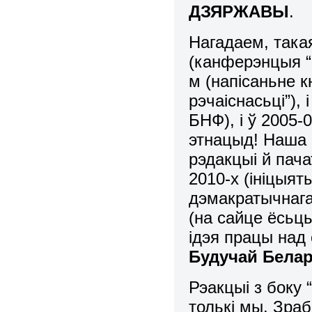
ДЗЯРЖАВЫ
.
Нагадаем, такая
(канферэнцыя “Б
м (напісаньне к
рэчаіснасьці”),
БНФ), і ў 2005-
этнацыд! Наша 
рэдакцыі й пача
2010-х (ініцыя
дэмакратычнага 
(на сайце ёсьць
ідэя працы над
Будучай Бела
Рэакцыі з боку 
толькі мы. Зраб