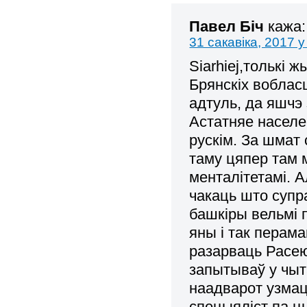
Павел Біч
кажа:
31 сакавіка, 2017 у
Siarhiej,толькі 
Брянскіх вобласц
адтуль, да яшчэ 
Астатняе населе
рускім. За шмат
таму цяпер там 
менталітетамі. А
чакаць што супр
башкіры вельмі 
яны і так перама
разарваць Расею
запытываў у чыт
наадварот узмац
спецыяліст па ц