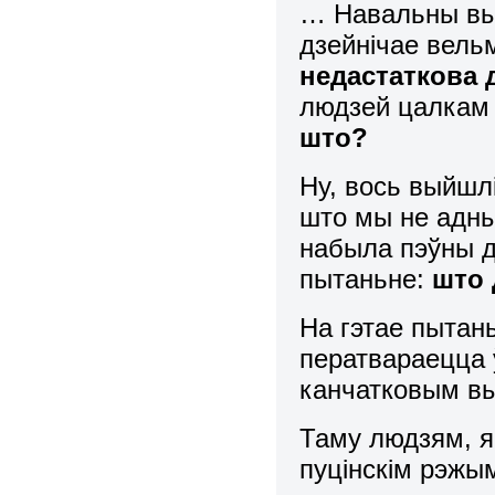
… Навальны вы
дзейнічае вельм
недастаткова 
людзей цалкам 
што?
Ну, вось выйшл
што мы не адны
набыла пэўны д
пытаньне:
што 
На гэтае пытан
ператвараецца 
канчатковым вы
Таму людзям, як
пуцінскім рэжы