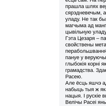
прашла шлях вер
сярэдневечым, а
уладу. Не так бы
магчыма ад манг
цывільную уладу.
Гэта Цезаря – п
свойствены мета
перабольшвання, 
пануе у веруючых
глыбокія корні я
грамадства. Зда
Расею.
Але ёсць яшчэ а
набыць тыя ж яка
нацыя. І рускіе 
Велічы Расеі ян