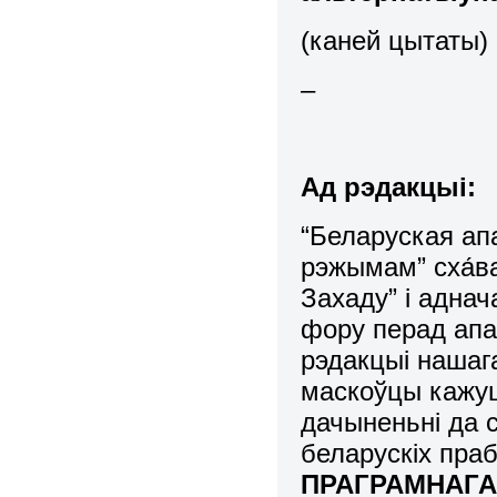
(каней цытаты)
–
Ад рэдакцыі:
“Беларуская апа
рэжымам” сха́ва
Захаду” і адн
фору перад апа
рэдакцыі нашаг
маскоўцы кажуц
дачыненьні да 
беларускіх праб
ПРАГРАМНАГА