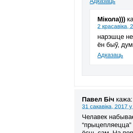
Адказаць
Мікола)))
к
2 красавіка, 
нарэшце нех
ён быў, дум
Адказаць
Павел Біч
кажа:
31 сакавіка, 2017 у
Челавек набывае
“прыцепляецца” 
ёсць сам. На пе