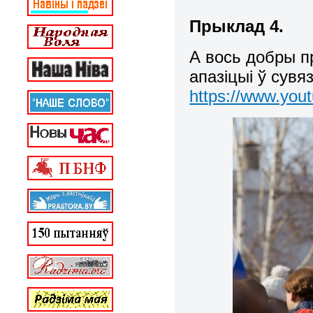
Прыклад 4.
А вось добры п
апазіцыі ў сувяз
https://www.yo