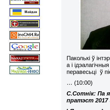
Паколькі ў інтэ
а і ідэалагічны
перавесьці ў п
… (10:00)
С.Сотнік: Па 
пратэст 2017 