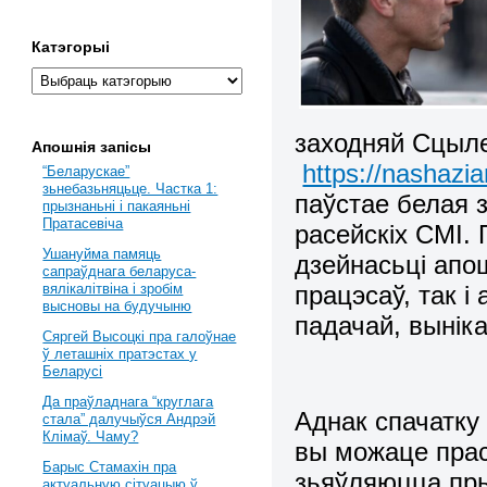
Катэгорыі
заходняй Сцыле 
Апошнія запісы
https://nashazi
“Беларускае”
зьнебазьняцьце. Частка 1:
паўстае белая 
прызнаньні і пакаяньні
Пратасевіча
расейскіх СМІ.
Ушануйма памяць
дзейнасьці апош
сапраўднага беларуса-
працэсаў, так і
вялікалітвіна і зробім
высновы на будучыню
падачай, выніка
Сяргей Высоцкі пра галоўнае
ў леташніх пратэстах у
Беларусі
Да праўладнага “круглага
Аднак спачатку 
стала” далучыўся Андрэй
Клімаў. Чаму?
вы можаце прас
Барыс Стамахін пра
зьяўляюцца пры
актуальную сітуацыю ў