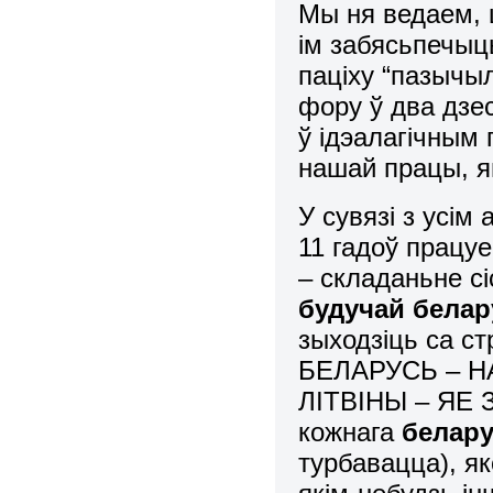
Мы ня ведаем, 
ім забясьпечыць
паціху “пазычыл
фору ў два дзе
ў ідэалагічным
нашай працы, я
У сувязі з усім
11 гадоў працу
– складаньне с
будучай бела
зыходзіць са с
БЕЛАРУСЬ – Н
ЛІТВІНЫ – ЯЕ
кожнага
белару
турбавацца), як