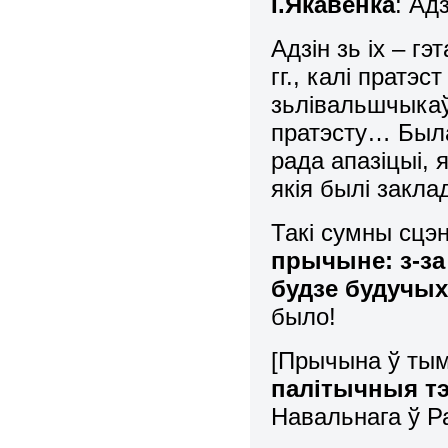
І.Якавенка
: Ад
Адзін зь іх – г
гг., калі пратэ
зьлівальшчыкаў 
пратэсту… Был
рада апазіцыі, 
якія былі закла
Такі сумны сцэ
прычыне: з-за 
будзе будучых
было!
[Прычына ў тым
палітычныя тэ
Навальнага ў Р