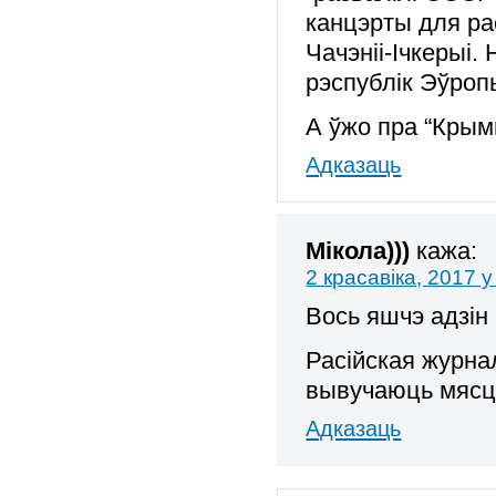
канцэрты для рас
Чачэніі-Ічкерыі
рэспублік Эўропы
А ўжо пра “Кры
Адказаць
Мікола)))
кажа:
2 красавіка, 2017 у
Вось яшчэ адзін 
Расійская журна
вывучаюць мяс
Адказаць