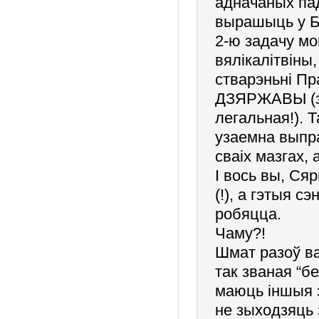
адначаных па
вырашыць у Бе
2-ю задачу м
вялікалітвіны
стварэньні П
ДЗЯРЖАВЫ (зь
легальная!). 
узаемна выпра
сваіх мазгах,
І вось вы, Ся
(!), а гэтыя 
робяцца.
Чаму?!
Шмат разоў в
так званая “б
маюць іншыя 
не зыходзяць 