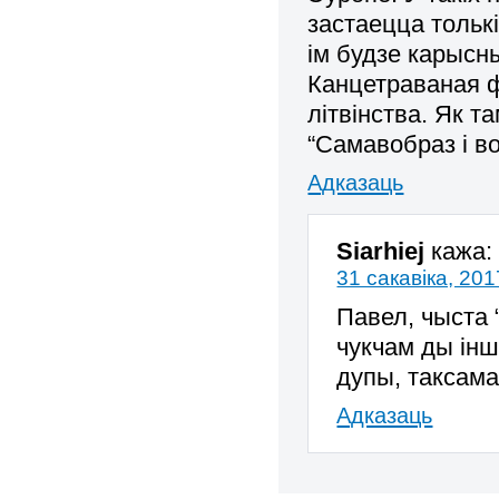
застаецца тольк
ім будзе карысн
Канцетраваная ф
літвінства. Як т
“Самавобраз і в
Адказаць
Siarhiej
кажа:
31 сакавіка, 201
Павел, чыста 
чукчам ды інш
дупы, таксама
Адказаць