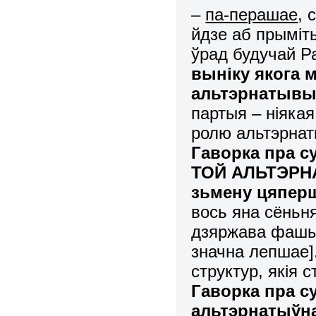
–
па-перашае
, 
йдзе аб прыміт
ўрад будучай Р
выніку якога 
альтэрнатыв
партыя – ніякая
ролю альтэрнат
Гаворка пра с
ТОЙ АЛЬТЭРНА
зьмену цяпер
вось яна сёньн
дзяржава фашы
значна лепшае].
структур, якія
Гаворка пра су
альтэрнатыўна