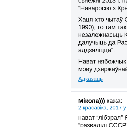
сьнежні 2013 г.
“Наваросію з Кр
Хаця хто чытаў 
1990), то там та
незалежнасьць К
далучыць да Расе
аддзяліцца”.
Нават нябожчык 
мову дзяржаўнай 
Адказаць
Мікола)))
кажа:
2 красавіка, 2017 у
нават “лібэрал” 
“развалілі СССР