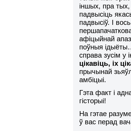
іншых, пра тых
падвысіць якас
падвысіў. І вос
першапачаткова
афіцыйнай апаз
поўныя ідыёты…
справа зусім у
цікавіць, іх ці
прычынай зьяў
амбіцыі.
Гэта факт і адн
гісторыі!
На гэтае разум
ў вас перад вач