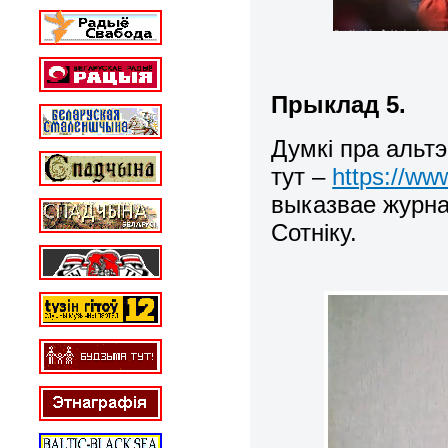
Прыклад 5.
Думкі пра альт
тут –
https://w
выказвае журн
Сотніку.