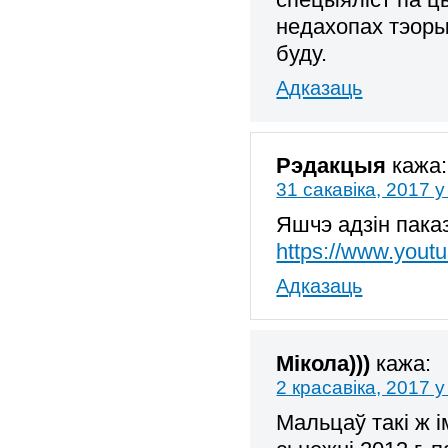
недахопах тэорыі
буду.
Адказаць
Рэдакцыя
кажа:
31 сакавіка, 2017 у
Яшчэ адзін паказ
https://www.you
Адказаць
Мікола)))
кажа:
2 красавіка, 2017 у
Мальцаў такі ж і