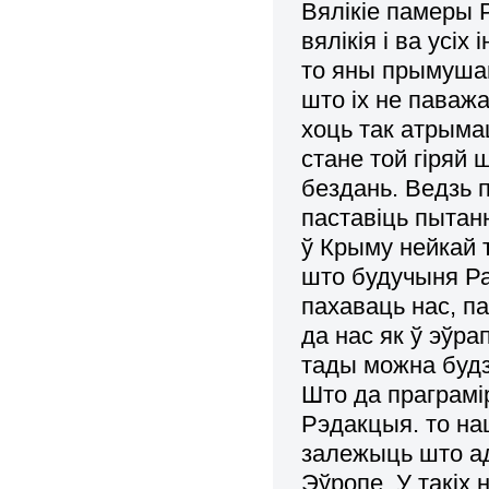
Вялікіе памеры Р
вялікія і ва усіх
то яны прымушан
што іх не паваж
хоць так атрыма
стане той гіряй 
бездань. Ведзь 
паставіць пытан
ў Крыму нейкай т
што будучыня Ра
пахаваць нас, п
да нас як ў эўр
тады можна будз
Што да праграмі
Рэдакцыя. то на
залежыць што адб
Эўропе. У такіх