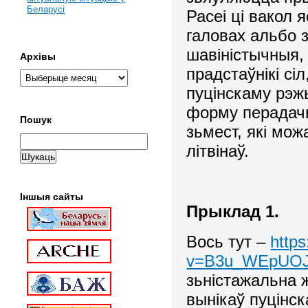
Беларусі
Расеі ці вакол 
галовах альбо 
шавіністычныя, 
Архівы
прадстаўнікі с
пуцінскаму рэж
форму перадачы
Пошук
зьмест, які мо
літвінаў.
Іншыя сайты
Прыклад 1.
Вось тут –
http
v=B3u_WEpUO
зьністажальна 
вынікаў пуцінск