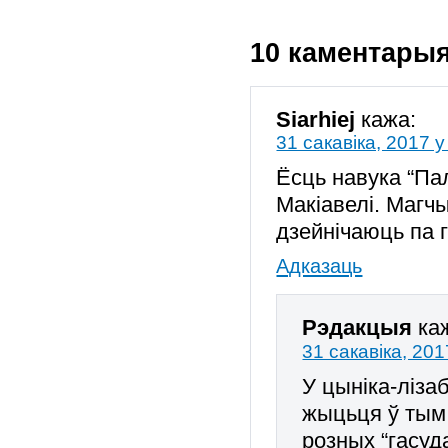
10 каментары
Siarhiej
кажа:
31 сакавіка, 2017 у
Ёсць навука “Па
Макіавелі. Магч
дзейнічаюць па г
Адказаць
Рэдакцыя
ка
31 сакавіка, 201
У цыніка-ліза
жыцьця ў тым
розных “гасуд