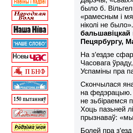
было б. Вільге
«рамесным і мя
ніколі не было»
бальшавіцкай 
Пецярбургу, М
На з’ездзе сфа
Часовага ўраду,
Успаміны пра па
Скончылася яна
на федэрацыю.
не зьбіраемся 
Хоць пазьней лі
прызнаваў: «мы
Болей пра з’ез