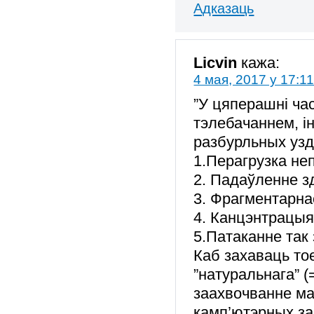
Адказаць
Licvin
кажа:
4 мая, 2017 у 17:1
”У цяперашні ча
тэлебачаннем, ін
разбурльных узд
1.Перагрузка не
2. Падаўленне з
3. Фрагментарна
4. Канцэнтрацыя 
5.Патаканне так
Каб захаваць то
”натуральнага” 
заахвочванне ма
камп’ютэрных за