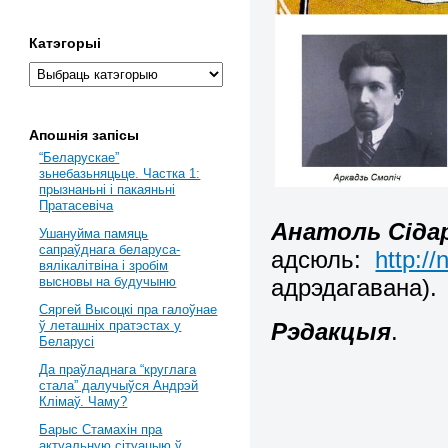
Катэгорыі
Апошнія запісы
“Беларускае”
зьнебазьняцьце. Частка 1:
прызнаньні і пакаяньні
Пратасевіча
Анатоль Сіда
Ушануйма памяць
сапраўднага беларуса-
адсюль:
http:/
вялікалітвіна і зробім
адрэдагавана).
высновы на будучыню
Сяргей Высоцкі пра галоўнае
Рэдакцыя
.
ў леташніх пратэстах у
Беларусі
Да праўладнага “круглага
стала” далучыўся Андрэй
Клімаў. Чаму?
Барыс Стамахін пра
актуальную сітуацыю ў