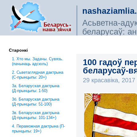
nashaziamlia
Асьветна-аду
беларусаў: ана
сьветагляды, і
Старонкі
1. Хто мы. Задачы. Сувязь.
100 гадоў пе
(пачынаць адсюль)
беларусаў-вя
2. Сьветаглядная дактрына
(С-прынцыпы: 20+)
29 красавіка, 201
3a. Беларуская дактрына
(Д-прынцыпы: 1-50)
3б. Беларуская дактрына
(Д-прынцыпы: 51-100)
3в. Беларуская дактрына
(Д-прынцыпы: 101-134+)
4. Пераможная дактрына (П-
прынцыпы: 19+)