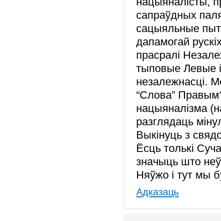
нацыяналісты, п
сапраўдных паляк
сацыяльные пыта
дапамогай рускі
прасралі Незалеж
тыповые Левые і
незалежнасці. М
“Слова” Правым?
нацыяналізма (н
разглядаць міну
Выкінуць з свяд
Ёсць толькі Суча
значыць што неўз
Няўжо і тут мы 
Адказаць