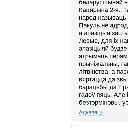
беларусшынай не
Кацярына 2-я.. т
народ называць б
Пакуль не адрод
а апазіцыя заста
Левые, для іх н
апазіцыяй будзе 
атрымаць перамо
прыніжальны, га
літвінства, а па
вяртацца да звы
барацьбы да Пра
гадоў пяць. Але
безтэрміновы, у
Адказаць