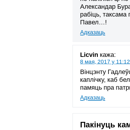
Александар Бурак
рабіць, таксама
Павел…!
Адказаць
Licvin
кажа:
8 мая, 2017 у 11:1
Вінцэнту Гадлеў
каплічку, каб бе
памяць пра патр
Адказаць
Пакінуць ка