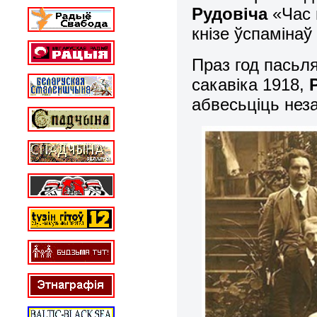
Рудовіча
«Час 
кнізе ўспаміна
Праз год пасьл
сакавіка 1918,
абвесьціць нез