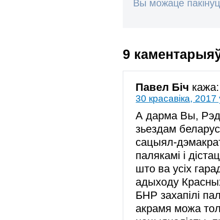
Вы можаце пакінуц
9 каментарыя
Павел Біч
кажа:
30 красавіка, 2017 
А дарма Вы, Рэд
зьездам беларуса
сацыял-дэмакрат
палякамі і діста
што ва усіх гар
адыходу Красных
БНР захапілі пал
акрамя можа тол