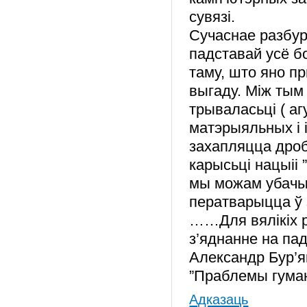
сувязі.
Сучаснае разбур
падставай усё б
таму, што яно п
выгаду. Між тым
трываласьці ( аг
матэрыяльных і 
захапляцца дроб
карысьці нацыіі 
мы можам убачыц
ператварыцца ў 
……Для вялікіх р
з’яднанне на па
Александр Бур’я
”Праблемы гумані
Адказаць