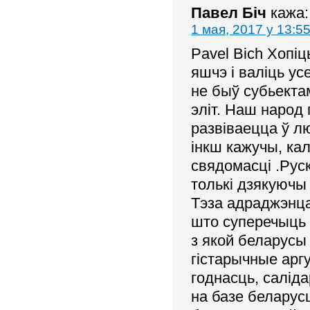
Павел Біч
кажа:
1 мая, 2017 у 13:5
Pavel Bich Хопіц
яшчэ і валіць ус
не быў субьекта
эліт. Наш народ 
развіваецца ў лю
інкш кажучы, ка
свядомасці .Руск
толькі дзякуючы
Тэза адраджэнца
што суперечыць 
з якой беларусы 
гістарычные аргу
годнасць, салід
на базе беларус