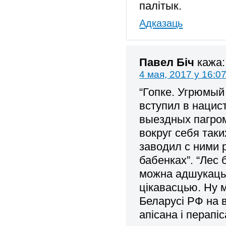
палітык.
Адказаць
Павел Біч
кажа:
4 мая, 2017 у 16:0
“Гопке. Угрюмый
вступил в нацис
выездных пагром
вокруг себя таки
заводил с ними 
бабенках”. “Лес
можна адшукаць 
цікавасцью. Ну 
Беларусі РФ на 
апісана і перапі