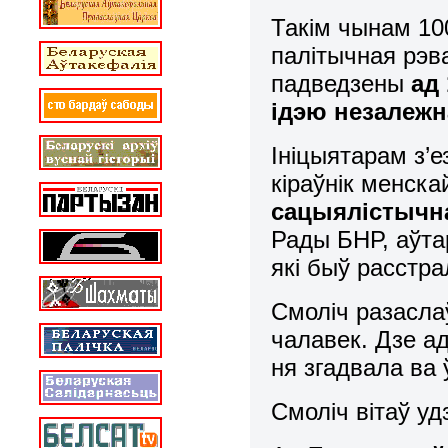
Такім чынам 10
палітычная рэв
падведзены
ад
ідэю незалежн
Ініцыятарам з’
кіраўнік менска
сацыялістычн
Рады БНР, аўтар
які быў расстра
Смоліч разаслаў
чалавек. Дзе а
ня згадвала ва 
Смоліч вітаў уд