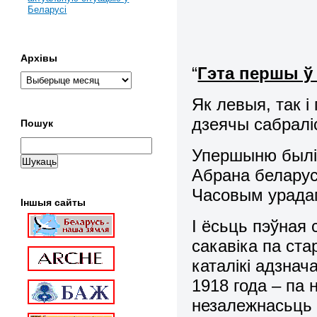
Беларусі
Архівы
“
Гэта першы ў 
Як левыя, так і
дзеячы сабралі
Пошук
Упершыню был
Абрана беларус
Часовым урадам
Іншыя сайты
І ёсьць пэўная 
сакавіка па ста
каталікі адзнач
1918 года – па
незалежнасьц