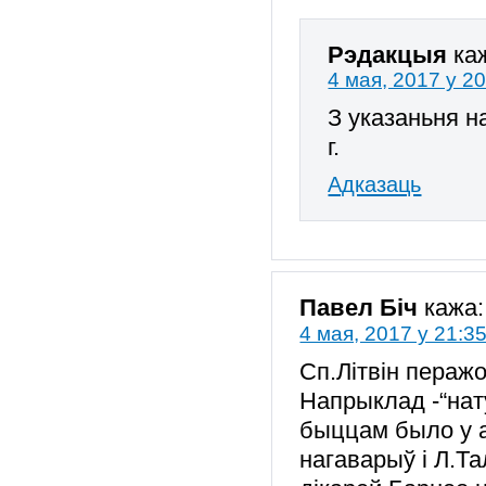
Рэдакцыя
ка
4 мая, 2017 у 2
З указаньня н
г.
Адказаць
Павел Біч
кажа:
4 мая, 2017 у 21:3
Сп.Літвін пераж
Напрыклад -“на
быццам было у а
нагаварыў і Л.Т