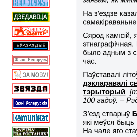
На з’ездзе каза
самакіраваньне
Сярод камісій,
этнаграфічная.
было адным з с
час.
Паўставалі літо
дэкларавалі с
тэрыторый
[
т
100 гадоў. – Рэ
З’езд стварыў
Б
які меўся быць 
На чале яго ст