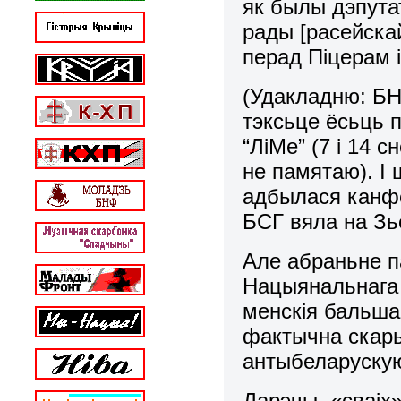
як былы дэпута
рады [расейска
перад Піцерам 
(Удакладню: БНК
тэксьце ёсьць п
“ЛіМе” (7 і 14 
не памятаю). І 
адбылася канфе
БСГ вяла на Зье
Але абраньне п
Нацыянальнага 
менскія бальшав
фактычна скары
антыбеларуску
Дарэчы, «сваіх»