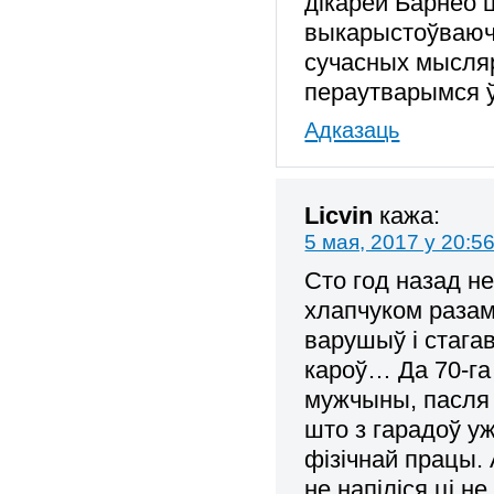
дікарей Барнео ц
выкарыстоўваючы
сучасных мысляро
пераутварымся ў
Адказаць
Licvin
кажа:
5 мая, 2017 у 20:5
Сто год назад не
хлапчуком разам
варушыў і стагав
кароў… Да 70-га
мужчыны, пасля 
што з гарадоў уж
фізічнай працы.
не напіліся ці не