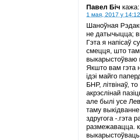
Павел Біч
кажа:
1 мая, 2017 у 14:1
Шаноўная Рэдакц
не датычыцца; вы
Гэта я напісаў с
смецця, што там
выкарыстоўваю в
Якшто вам гэта 
ідэі майго папер
БНР, літвінаў, т
акрэслінай пазіц
але былі усе Лев
таму выкідванне
здругога -.гэта 
размежавацца. к
выкарыстоўваць т