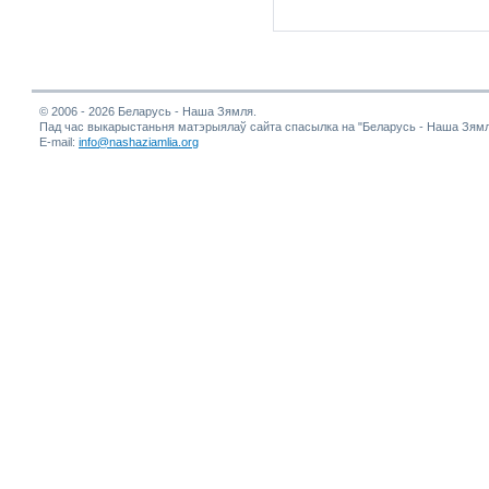
© 2006 - 2026 Беларусь - Наша Зямля.
Пад час выкарыстаньня матэрыялаў сайта спасылка на "Беларусь - Наша Зямл
E-mail:
info@nashaziamlia.org