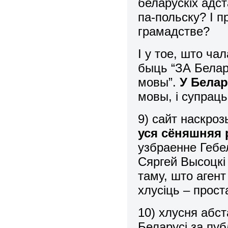
беларускіх адст
па-польску? І 
грамадстве?
І у тое, што ча
быць “ЗА Белар
мовы”.
У Белар
мовы, і супраць
9) сайт наскроз
уся сёняшняя 
узбраенне Гебел
Сяргей Высоцкі 
таму, што агент
хлусіць – прос
10) хлусня абс
Беларусі за пу