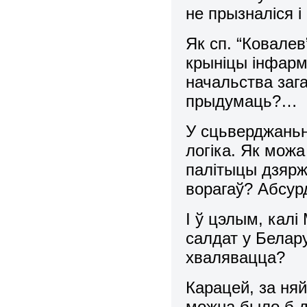
не прызналіся і
Як сп. “Ковале
крыніцы інфарм
начальства заг
прыдумаць?…
У сцьверджаньн
логіка. Як можа
палітыцы дзярж
ворагаў? Абсур
І ў цэлым, калі
салдат у Белару
хвалявацца?
Карацей, за няй
можна было б д