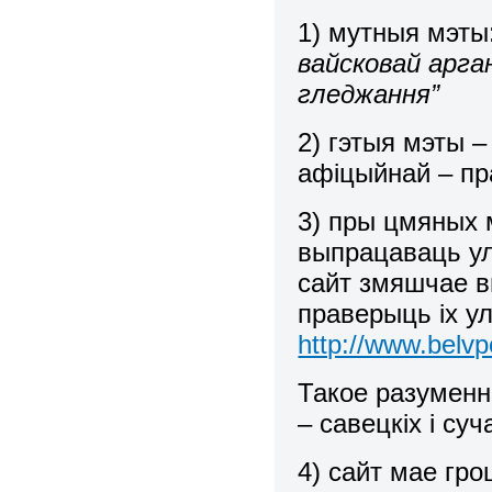
1) мутныя мэты
вайсковай арг
гледжання”
2) гэтыя мэты –
афіцыйнай – пр
3) пры цмяных 
выпрацаваць ул
сайт змяшчае в
праверыць іх у
http://www.belvp
Такое разуменне
– савецкіх і су
4) сайт мае гро