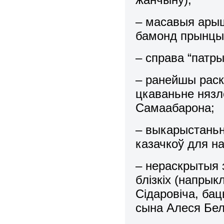
– масавыя арыш
бамонд прынцып
– справа “патры
– ранейшы раск
цкаваньне нязл
Самаабарона;
– выкарыстаньне
казачкоў для н
– нераскрытыя з
блізкіх (напрык
Сідаровіча, бац
сына Алеся Бе