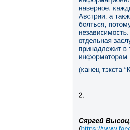
наверное, кажд
Австрии, а так
бояться, потом
независимость.
отдельная засл
принадлежит в 
информаторам К
(канец тэкста “
–
2.
Сяргей Высоц
(
https://www.fa