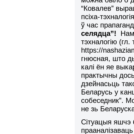
“Ковалев” выр
псіха-тэхналог
ў час прапаган
селядца”!
Нам
тэхналогію (гл. 
https://nashazia
гнюсная, што д
калі ён яе вык
практычны дос
дзейнасьць так
Беларусь у кан
собеседник”. Мо
не зь Беларуск
Сітуацыя яшчэ 
прааналізаваць