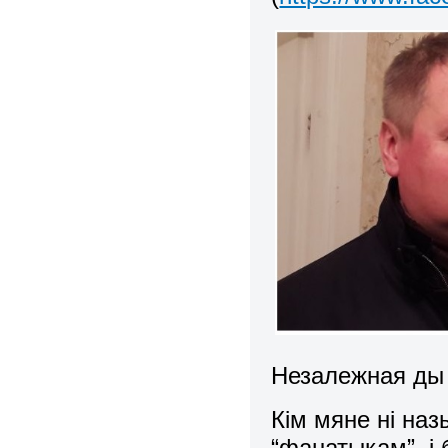
Незалежная ды
Кім мяне ні назы
“фанатыкам”, і