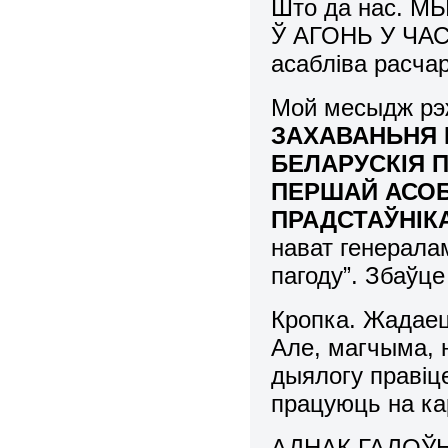
Што да нас.
Ў АГОНЬ У ЧАС
асабліва расча
Мой месыдж рэ
ЗАХАВАНЬНЯ 
БЕЛАРУСКІЯ 
ПЕРШАЙ АСОБ
ПРАДСТАЎНІК
нават генерала
пагоду”. Збаўц
Кропка. Жадаец
Але, магчыма, н
дыялогу правіце
працуюць на к
АДНАК ГАЛОЎН