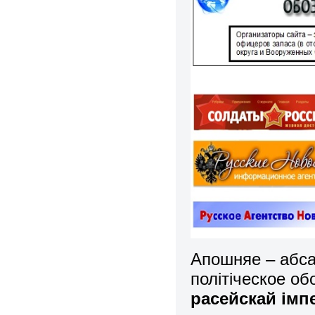
Апошняе – абсал
політіческое об
расейскай імп