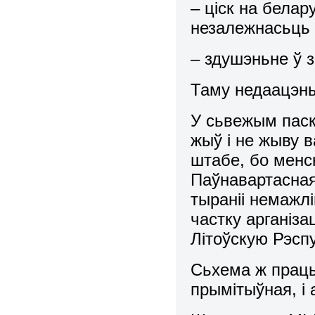
– ціск на белару
незалежнасьць 
– здушэньне ў з
Таму недаацэнь
У сьвежым паск
жыў і не жыву в
штабе, бо менс
Паўнавартасная
тыраніі немажлі
частку арганіза
Літоўскую Рэспу
Сьхема ж працы
прымітыўная, і 