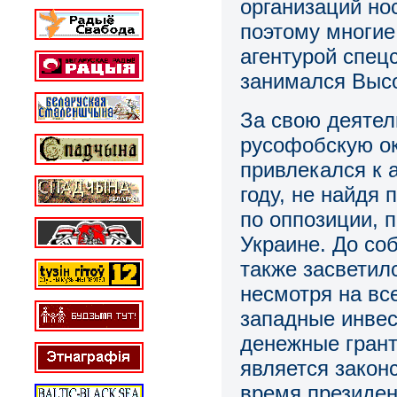
организаций но
поэтому многие
агентурoй спец
занимался Выс
За свою деяте
русофобскую ок
привлекался к 
году, не найдя
по оппозиции, 
Украине. До со
также засветил
несмотря на вс
западные инвес
денежные грант
является закон
время президен