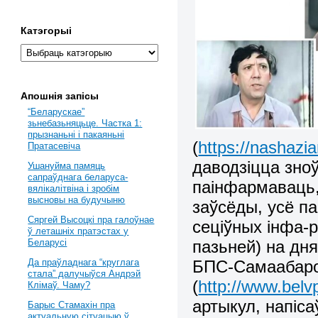
Катэгорыі
Апошнія запісы
“Беларускае”
зьнебазьняцьце. Частка 1:
прызнаньні і пакаяньні
(
https://nashazi
Пратасевіча
даводзіцца зно
Ушануйма памяць
сапраўднага беларуса-
паінфармаваць, 
вялікалітвіна і зробім
высновы на будучыню
заўсёды, усё п
Сяргей Высоцкі пра галоўнае
сеціўных інфа-р
ў леташніх пратэстах у
пазьней) на дн
Беларусі
БПС-Самаабар
Да праўладнага “круглага
стала” далучыўся Андрэй
(
http://www.belv
Клімаў. Чаму?
артыкул, напіса
Барыс Стамахін пра
актуальную сітуацыю ў