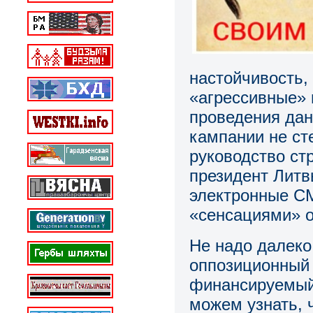
настойчивость,
«агрессивные» 
проведения да
кампании не ст
руководство ст
президент Литв
электронные С
«сенсациями» о
Не надо далеко
оппозиционный 
финансируемый
можем узнать, 