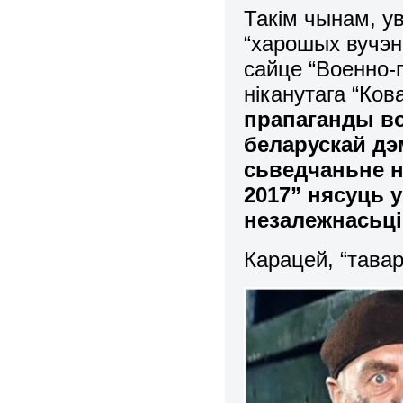
Такім чынам, ув
“харошых вучэн
сайце “Военно-
ніканутага “Ков
прапаганды во
беларускай дэ
сьведчаньне
н
2017” нясуць 
незалежнасьці
Карацей, “тава