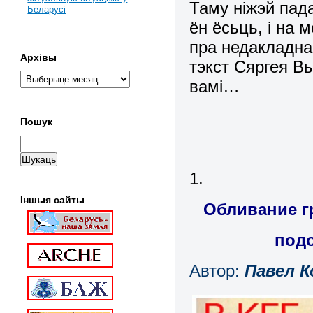
Таму ніжэй пада
Беларусі
ён ёсьць, і на 
пра недакладна
Архівы
тэкст Сяргея Вы
вамі…
Пошук
1.
Іншыя сайты
Обливание г
под
Автор:
Павел К