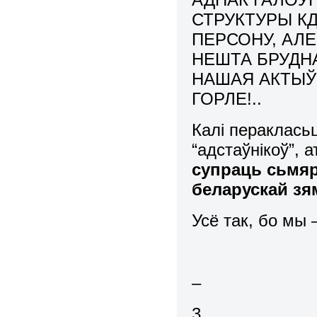
СТРУКТУРЫ КД
ПЕРСОНУ, АЛЕ
НЕШТА БРУДНА
НАШАЯ АКТЫЎ
ГОРЛЕ!..
Калі пераклась
“адстаўнікоў”,
супраць сьмяр
беларускай зям
Усё так, бо мы
–
3.