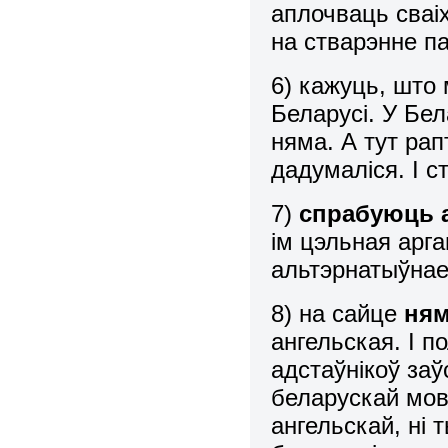
аплочваць сваіх
на стварэнне па
6) кажуць, што
Беларусі. У Бел
няма. А тут рап
дадумаліся. І с
7)
с
прабуюць а
ім цэльная арга
альтэрнатыўнае
8) на сайце
ням
ангельская. І п
адстаўнікоў за
беларускай мовы
ангельскай, ні