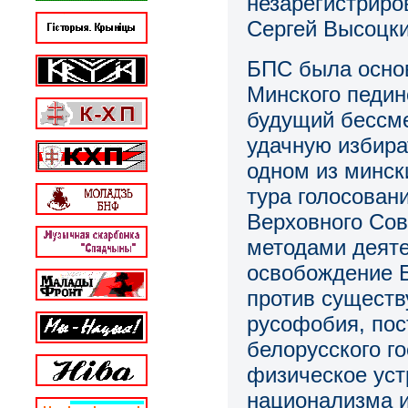
незарегистриро
Сергей Высоцки
БПС была основ
Минского пединс
будущий бессме
удачную избира
одном из минск
тура голосовани
Верховного Сов
методами деяте
освобождение Б
против существ
русофобия, пос
белорусского го
физическое уст
национализма и