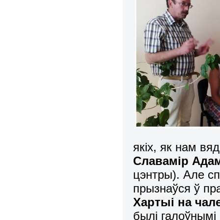
якіх, як нам вя
Славамір Ада
цэнтры). Але с
прызнаўся ў пр
Хартыі на чал
былі галоўнымі 