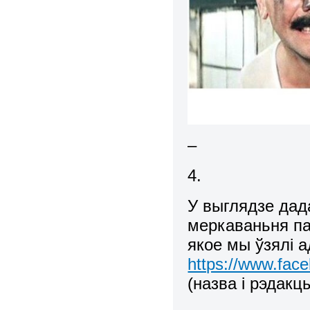
–
4.
У выглядзе да
меркаваньня п
якое мы ўзялі 
https://www.fac
(назва і рэдакц