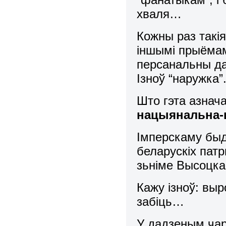
хваля…
Кожны раз такі
іншымі прыёмам
персанальны да
Ізноў “наружка”
Што гэта азна
нацыянальна
Імперскаму быд
беларускіх патр
зьніме Высоцка
Кажу ізноў: выр
забіць…
У дадзеным чар