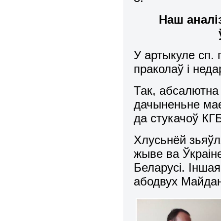
Наш аналі
У артыкуле сп. 
праколаў і неда
Так, абсалютна
дачыненьне мае
да стукачоў К
Хлусьнёй зьяўл
жыве ва Ўкраін
Беларусі. Іншая
абодвух Майдан