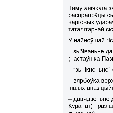
Таму аніякага з
распрацоўцы сь
чарговых удараў
таталітарнай с
У найноўшай гіс
– зьбіваньне д
(настаўніка Паз
– “зьнікненьне”
– вярбоўка вер
іншых апазіцый
– давядзеньне 
Курапат) праз ш
жанчыну);