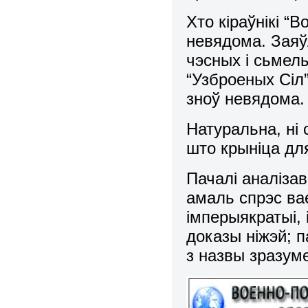
Хто кіраўнікі “
невядома. Заяўл
чэсных і сьмел
“Узброеных Сіл
зноў невядома.
Натуральна, ні
што крыніца дл
Пачалі аналізав
амаль спрэс ва
імперыякратыі, 
доказы ніжэй; п
з назвы зразуме