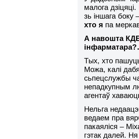
малога дзіцяці
зь іншага боку
хто я
па меркав
А
навошта КДБ
інфарматара?
Тых, хто пашуць
Можа, калі даб
сьпецслужбы ч
непадкупным лю
агентаў хаваюць
Нельга недаацэ
ведаем пра вярб
пакаяліся – Міх
гэтак далей. Н