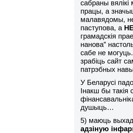
сабраны вялікі 
працы, а значыц
малавядомы, не
паступова, а
НЕ
грамадскія прае
нанова” настоль
сабе не могуць.
зрабіць сайт са
патрэбных навы
У Беларусі пад
Інакш бы такія 
фінансавальніка
душыць…
5) маюць выхад
адзіную інфа