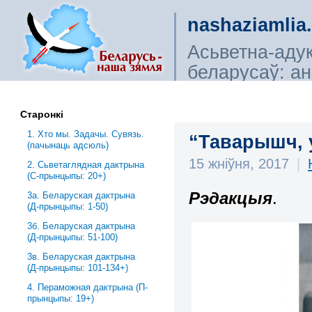
nashaziamlia
Асьветна-аду
беларусаў: ана
сьветагляды, і
Старонкі
1. Хто мы. Задачы. Сувязь.
“Таварышч, у
(пачынаць адсюль)
15 жніўня, 2017
|
2. Сьветаглядная дактрына
(С-прынцыпы: 20+)
Рэдакцыя
.
3a. Беларуская дактрына
(Д-прынцыпы: 1-50)
3б. Беларуская дактрына
(Д-прынцыпы: 51-100)
3в. Беларуская дактрына
(Д-прынцыпы: 101-134+)
4. Пераможная дактрына (П-
прынцыпы: 19+)