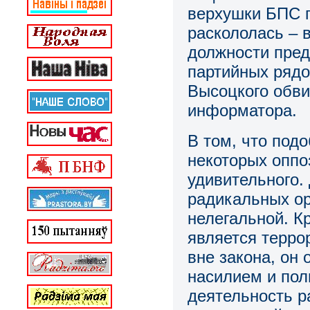
верхушки БПС пр
раскололась – 
должности пред
партийных рядо
Высоцкого обви
информатора.
В том, что под
некоторых оппо
удивительного.
радикальных ор
нелегальной. К
является терро
вне закона, он 
насилием и пол
деятельность 