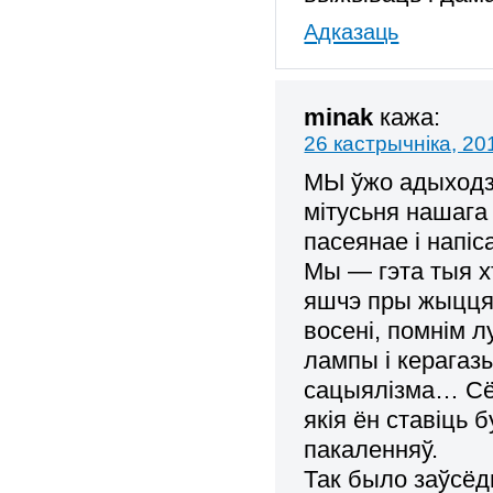
Адказаць
minak
кажа:
26 кастрычніка, 20
МЫ ўжо адыходзі
мітусьня нашага
пасеянае і напіс
Мы — гэта тыя х
яшчэ пры жыцця 
восені, помнім 
лампы і керагаз
сацыялізма… Сё
якія ён ставіць
пакаленняў.
Так было заўсёд