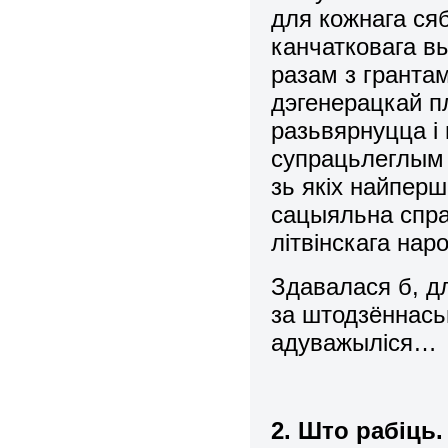
для кожнага ся
канчатковага в
разам з гранта
дэгенерацкай п
разьвярнуцца і
супрацьлеглым 
зь якіх найперш
сацыяльна спра
літвінскага нар
Здавалася б, д
за штодзённась
адуважыліся…
2.
Што рабіць.