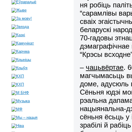
ня робіць паліт
“сарамлівы вар
сваіх эгаістычны
беларускі народ
70-гадовы этна
дэмаграфічнае 
“Крэсы всходне”,
–
чацьвёртае
. 
магчымасьць вы
доме, адусюль 
Сёньня юдэі мог
рэальна дапам
нацыянальна-дэ
сёньня ёсьць у 
зрабілі й рабіц