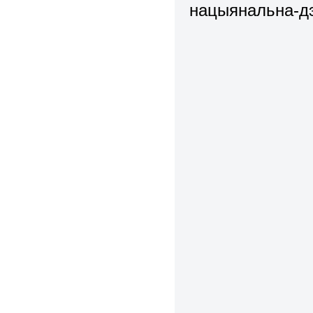
нацыянальна-д