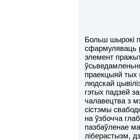
Больш шырокі п
сфармуляваць
элемент пражыт
ўсьведамленьня
праекцыяй тых 
людскай цывілі
гэтых падзей з
чалавецтва з мэ
сістэмы свабо
на ўзбочча глаб
пазбаўленае ма
ліберастызм, д