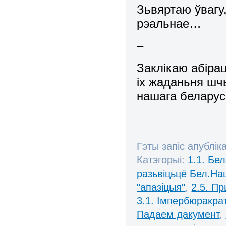
Зьвяртаю ўвагу
рэальнае…
–
Заклікаю абірац
іх жаданьня шч
нашага беларус
Гэты запіс апублік
Катэгорыі:
1.1. Бе
разьвіцьцё Бел.Нац
"апазіцыя"
,
2.5. П
3.1. Імпербюракра
Падаем дакумент
,