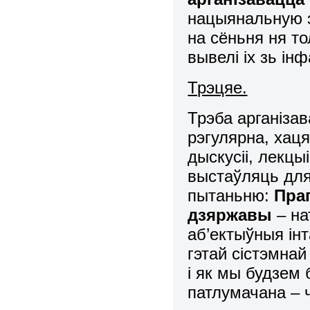
нацыянальную э
на сёньня ня то
вывелі іх зь і
Трэцяе.
Трэба арганізав
рэгулярна, хаця
дыскусіі, лекцы
выстаўляць для
пытаньню:
Пра
дзяржавы
– на
аб’ектыўныя інт
гэтай сістэмна
і як мы будзем 
патлумачана – 