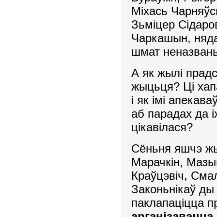
Міхась Чарняўс
Зьміцер Сідаров
Чаркашын, няда
шмат неназван
А як жылі прадс
жыцьця? Ці хапа
і як імі апекав
аб парадах да 
цікавілася?
Сёньня яшчэ жы
Марачкін, Мазы
Краўцэвіч, Сма
Законьнікаў ды
паклапаціцца пр
арганізавацца 