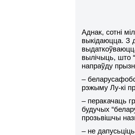
Аднак, сотні мі
выкідаюцца. З д
выдаткоўваюцца
вылічыць, што 
напраўду прызн
– беларусафобс
рэжыму Лу-кі п
– перакачаць гр
будучых “белару
прозьвішчы наз
– не дапусьціц