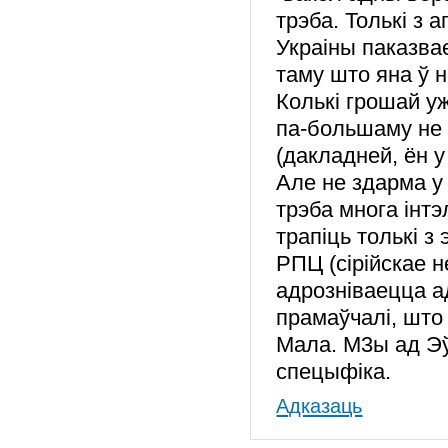
трэба. Толькі з
Украіны паказва
таму што яна ў 
Колькі грошай уж
па-большаму не 
(дакладней, ён у
Але не здарма у 
трэба многа інт
трапіць толькі з 
РПЦ (сірійскае 
адрозніваецца а
прамаўчалі, што
Мала. М3ы ад Э
спецыфіка.
Адказаць