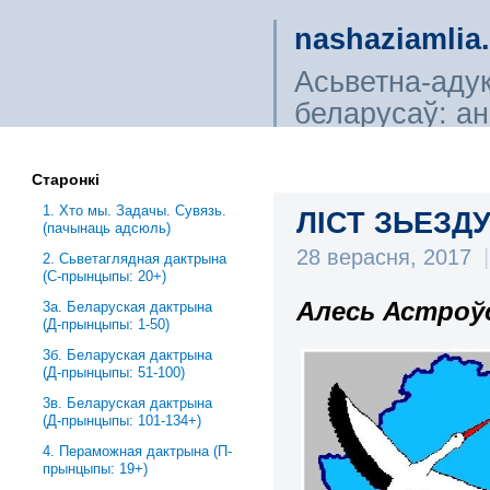
nashaziamlia
Асьветна-аду
беларусаў: ана
сьветагляды, і
Старонкі
1. Хто мы. Задачы. Сувязь.
ЛІСТ ЗЬЕЗД
(пачынаць адсюль)
28 верасня, 2017
|
2. Сьветаглядная дактрына
(С-прынцыпы: 20+)
Алесь Астроў
3a. Беларуская дактрына
(Д-прынцыпы: 1-50)
3б. Беларуская дактрына
(Д-прынцыпы: 51-100)
3в. Беларуская дактрына
(Д-прынцыпы: 101-134+)
4. Пераможная дактрына (П-
прынцыпы: 19+)