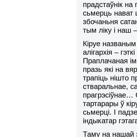
прадстаўнік на
сьмерць нават ц
збочаньня сата
тым ліку і наш 
Кіруе названым
алігархія – гэтк
Праплачаная ім 
празь які на в
трапіць нішто 
стваральнае, с
прагрэсіўнае… 
тартарары ў кі
сьмерці. І падз
індыкатар гэтаг
Таму на нашай 