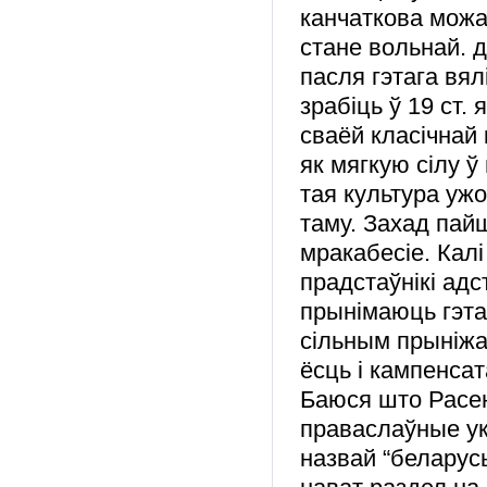
канчаткова можа
стане вольнай. д
пасля гэтага вял
зрабіць ў 19 ст.
сваёй класічнай 
як мягкую сілу ў
тая культура уж
таму. Захад пай
мракабесіе. Калі
прадстаўнікі адс
прынімаюць гэта
сільным прыніж
ёсць і кампенсат
Баюся што Расею
праваслаўные ук
назвай “беларус