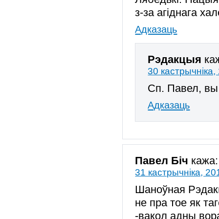
з-за агіднага х
Адказаць
Рэдакцыя
ка
30 кастрычніка,
Сп. Павел, вы
Адказаць
Павел Біч
кажа:
31 кастрычніка, 20
Шаноўная Рэдакц
не пра тое як та
-вакол адны вор