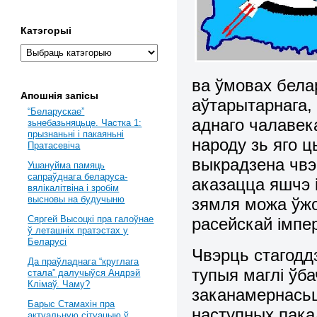
Катэгорыі
ва ўмовах бела
Апошнія запісы
аўтарытарнага,
“Беларускае”
аднаго чалавека
зьнебазьняцьце. Частка 1:
прызнаньні і пакаяньні
народу зь яго 
Пратасевіча
выкрадзена чвэ
Ушануйма памяць
сапраўднага беларуса-
аказацца яшчэ 
вялікалітвіна і зробім
высновы на будучыню
зямля можа ўжо
Сяргей Высоцкі пра галоўнае
расейскай імпе
ў леташніх пратэстах у
Беларусі
Чвэрць стагоддз
Да праўладнага “круглага
тупыя маглі ўб
стала” далучыўся Андрэй
Клімаў. Чаму?
заканамернасьці
Барыс Стамахін пра
наступных пака
актуальную сітуацыю ў