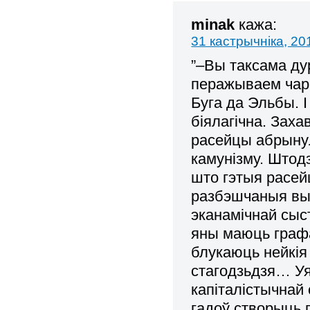
minak
кажа:
31 кастрычніка, 20
”–Вы таксама ду
перажываем чарг
Буга да Эльбы. 
біялагічна. Зах
расейцы абрынул
камунізму. Штодз
што гэтыя расей
разбэшчаныя вы
эканамічнай сыс
яны маюць графа
блукаюць нейкія
стагодзьдзя… Уя
капіталістычнай 
гадоў створыць г