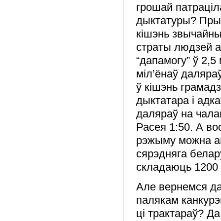
грошай патраціл
дыктатуры? Пры 
кішэнь звычайны
страты людзей а
“дапамогу” ў 2,
міл’ёнаў даляраў
ў кішэнь грамад
дыктатара і адк
даляраў на чала
Расея 1:50. А в
рэжыму можна а
сярэдняга белару
складаюць 1200 
Але вернемся да
палякам канкурэ
ці трактараў? Да