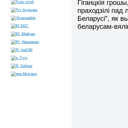
Гіганцкія грошы,
праходзілі пад
Беларусі”, як в
беларусам-вялі