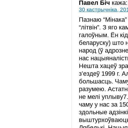
Павел Біч
кажа:
30 кастрычніка, 20
Пазнаю “Мінака” 
“літвін”. З яго 
галоўным. Ён кід
беларуску) што 
народ (ў адрозне
нас нацыяналісты
Нешта хацеў зра
з’ездеў 1999 г. А
большасць. Чаму
разумею. Астатн
не мелі уплыву7
чаму у нас за 15
здольные адзінкі
выштурхоўваюць
Лябедькі. Нацыя