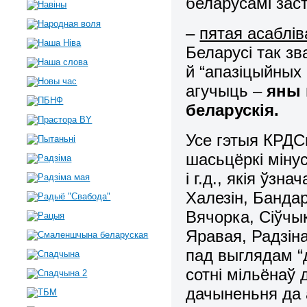
беларусамі за
–
пятая асаблі
Беларусі так з
й “апазіцыйных 
агучыць –
яны 
беларускія.
Усе гэтыя КРДС
шасьцёркі міну
і г.д., якія ўзн
Халезін, Банда
Вячорка, Сіўчы
Яравая, Радзіна
пад выглядам “
сотні мільёнаў 
дачыненьня да 