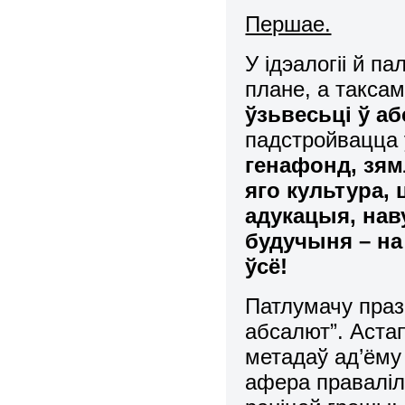
Першае.
У ідэалогіі й п
плане, а такса
ўзьвесьці ў аб
падстройвацца 
генафонд, зям
яго культура,
адукацыя, наву
будучыня – на 
ўсё!
Патлумачу праз
абсалют”. Аста
метадаў ад’ёму
афера праваліл