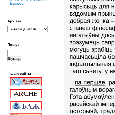
Беларусі
карысьць для н
вядомым прынцы
добрая жонка –
Архівы
станеш філосаф
негатыўны дос
зразумець сапр
Пошук
могуць зрабіць 
пашчасьціла бо
інфантыльныя іл
таго сьвету, у 
Іншыя сайты
–
па-першае
, р
галоўным вораг
Гэта абумоўлен
расейскай імпер
гісторыяй, трад