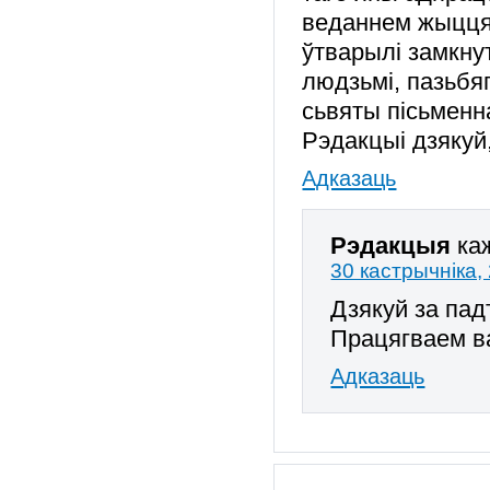
веданнем жыцця
ўтварылі замкнут
людзьмі, пазьбя
сьвяты пісьменн
Рэдакцыі дзякуй
Адказаць
Рэдакцыя
ка
30 кастрычніка,
Дзякуй за пад
Працягваем в
Адказаць