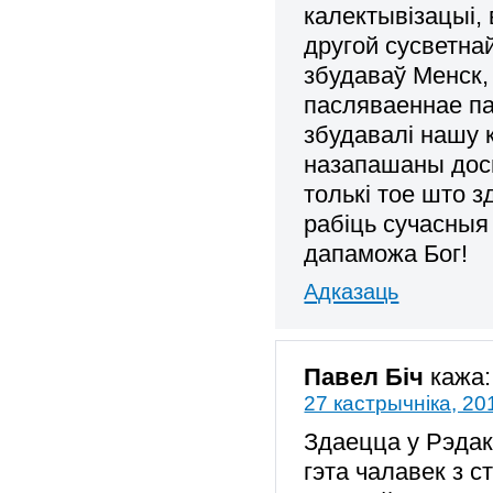
калектывізацыі,
другой сусветнай
збудаваў Менск, 
пасляваеннае па
збудавалі нашу к
назапашаны дось
толькі тое што 
рабіць сучасныя
дапаможа Бог!
Адказаць
Павел Біч
кажа:
27 кастрычніка, 20
Здаецца у Рэдакц
гэта чалавек з 