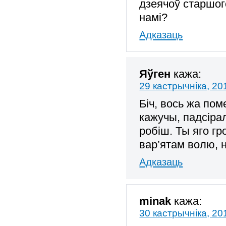
дзеячоў старшог
намі?
Адказаць
Яўген
кажа:
29 кастрычніка, 20
Біч, вось жа по
кажучы, падсірал
робіш. Ты яго гр
вар’ятам волю, 
Адказаць
minak
кажа:
30 кастрычніка, 20