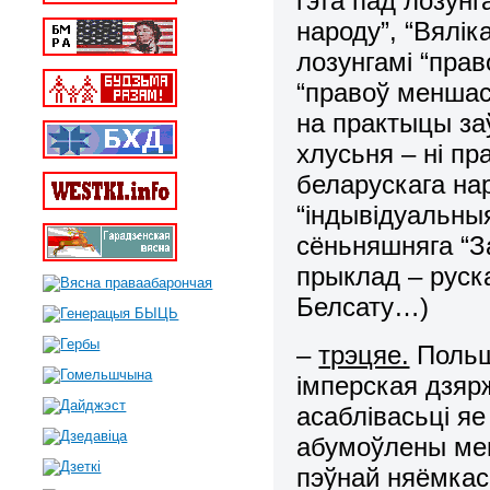
гэта пад лозунг
народу”, “Вялік
лозунгамі “прав
“правоў меншас
на практыцы за
хлусьня – ні пр
беларускага на
“індывідуальны
сёньняшняга “З
прыклад – руск
Белсату…)
–
трэцяе.
Польшч
імперская дзярж
асаблівасьці я
абумоўлены мен
пэўнай няёмкас