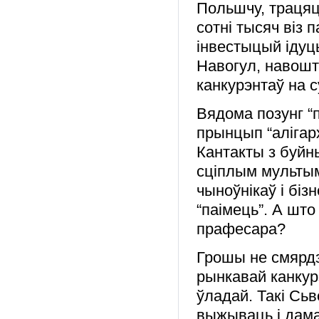
Польшчу, трацяц
сотні тысяч віз 
інвестыцый ідуць
Навогул, навошт
канкурэнтаў на 
Вядома позунг “п
прынцып “алігар
Кантакты з буйн
сціплым мультым
чыноўнікаў і біз
“паімець”. А што
прафесара?
Грошы не смярдз
рынкавай канкур
ўладай. Такі Сьв
выжываць і дама