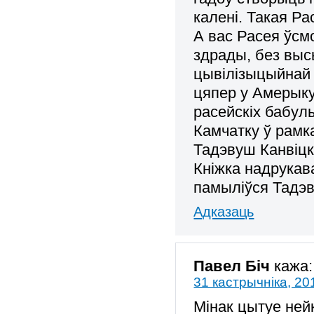
калені. Такая Р
А вас Расея ўсмо
здрады, без высы
цывілізыцыйнай 
цяпер у Амерыку
расейскіх бабуль
Камчатку ў рамка
Тадэвуш Канвіцк
Кніжка надрукава
памыліўся Тадэву
Адказаць
Павел Біч
кажа:
31 кастрычніка, 20
Мінак цытуе нейк