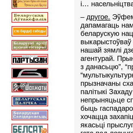
і… насельніцтв
–
другое.
Эўфемі
дапамагаць нам
беларускую на
выкарыстоўваў 
нашай зямлі дзе
агентурай. Пры
з данасьцю”, “п
“мультыкультурн
прызначаны сха
палітыкі Захаду
непрыняцьце сп
быць гаспадаро
хочацца захапі
якасьці прыслуг