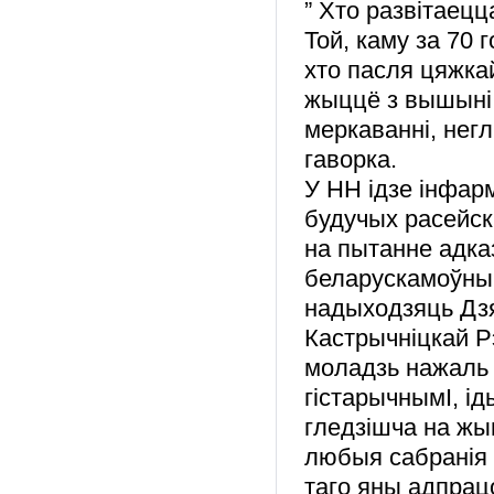
” Хто развітаецц
Той, каму за 70 
хто пасля цяжка
жыццё з вышыні,
меркаванні, нег
гаворка.
У НН ідзе інфар
будучых расейск
на пытанне адка
беларускамоўным
надыходзяць Дзя
Кастрычніцкай 
моладзь нажаль
гістарычнымІ, і
гледзішча на жы
любыя сабранія 
таго яны адпрац