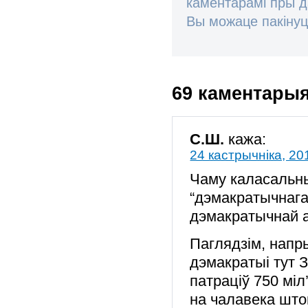
каментарамі пры 
Вы можаце пакінуц
69 каментары
C.Ш.
кажа:
24 кастрычніка, 20
Чаму каласальны
“дэмакратычнага
дэмакратычнай а
Паглядзім, напр
дэмакратыі тут 
патраціў 750 міл
на чалавека што