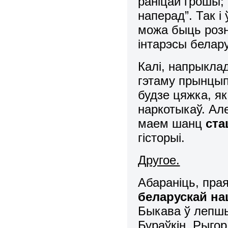
раніцай грошы;
наперад”. Так і
можа быць роз
інтарэсы белар
Калі, напрыкла
гэтаму прынцып
будзе цяжка, я
наркотыкаў. Але
маем шанц
ста
гісторыі.
Другое.
Абараніць, пра
беларускай н
Быкава ў лепшы
Бураўкін, Рыгор