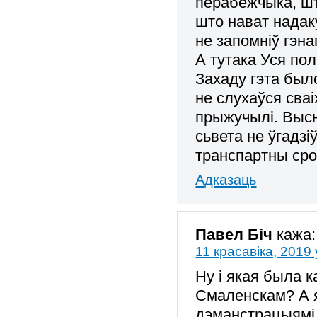
перабежчыка, што
што нават надаку
не запомніў гэн
А тутака Уся по
Захаду гэта был
не слухаўся сваі
прыжучылі. Высн
сьвета не ўгадзіў
транспартны срод
Адказаць
Павел Біч
кажа:
11 красавіка, 2019 
Ну і якая была 
Смаленскам? А я
дэманстрацыямі 