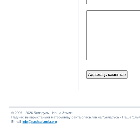
© 2006 - 2026 Беларусь - Наша Зямля.
Пад час выкарыстаньня матэрыялаў сайта спасылка на "Беларусь - Наша Зямл
E-mail:
info@nashaziamlia.org