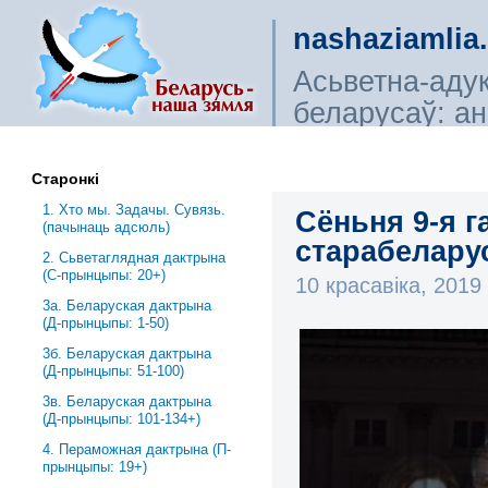
nashaziamlia
Асьветна-аду
беларусаў: ана
сьветагляды, і
Старонкі
1. Хто мы. Задачы. Сувязь.
Сёньня 9-я г
(пачынаць адсюль)
старабелару
2. Сьветаглядная дактрына
(С-прынцыпы: 20+)
10 красавіка, 201
3a. Беларуская дактрына
(Д-прынцыпы: 1-50)
3б. Беларуская дактрына
(Д-прынцыпы: 51-100)
3в. Беларуская дактрына
(Д-прынцыпы: 101-134+)
4. Пераможная дактрына (П-
прынцыпы: 19+)