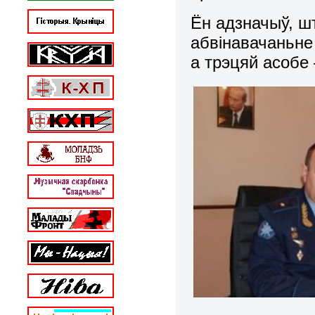
Ён адзначыў, ш
абвінавачаньне
а трэцяй асобе