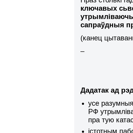
ключавых сьве
утрымліваючы 
сапраўдныя п
(канец цытаван
–
Дадатак ад рэ
усе разумныя
РФ утрымліва
пра тую ката
істотным паб