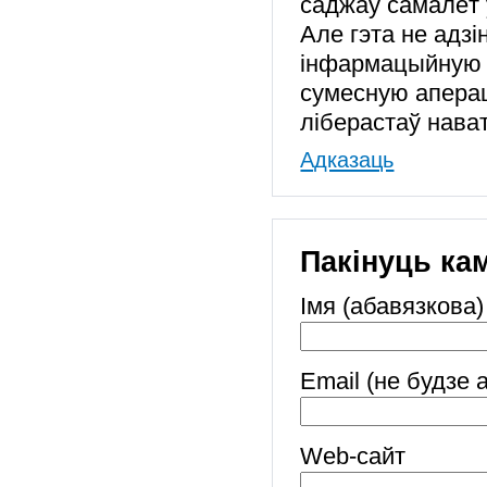
саджаў самалёт 
Але гэта не адзі
інфармацыйную к
сумесную аперац
ліберастаў нават
Адказаць
Пакінуць ка
Імя (абавязкова)
Email (не будзе 
Web-cайт