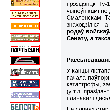
прэзідэнцкі Ту-
чыноўнікамі не
Смаленскам. Тад
знаходзіліся на
родаў войскаў,
Сенату, а такс
Рассьледаван
У канцы лістап
пачала
паўтор
катастрофы, за
(у т.л. прэзідэн
планавалі дась
Па словах стар