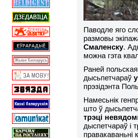
Паводле яго сло
размовы экіпа
Смаленску
. Ад
можна гэта квал
Раней польская
дысьпетчараў
у
прэзідэнта Пол
Намесьнік ген
што ў дысьпет
трэці невядом
дыспетчараў і 
правакаваньні 