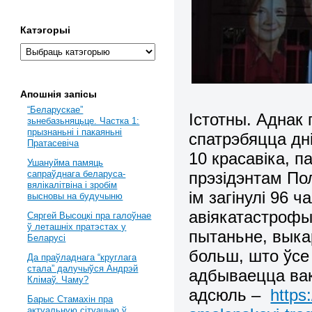
Катэгорыі
Апошнія запісы
“Беларускае”
Істотны. Аднак 
зьнебазьняцьце. Частка 1:
прызнаньні і пакаяньні
спатрэбяцца дні
Пратасевіча
10 красавіка, п
Ушануйма памяць
прэзідэнтам П
сапраўднага беларуса-
вялікалітвіна і зробім
ім загінулі 96 
высновы на будучыню
авіякатастрофы
Сяргей Высоцкі пра галоўнае
ў леташніх пратэстах у
пытаньне, вык
Беларусі
больш, што ўсе
Да праўладнага “круглага
стала” далучыўся Андрэй
адбываецца вак
Клімаў. Чаму?
адсюль –
https
Барыс Стамахін пра
актуальную сітуацыю ў