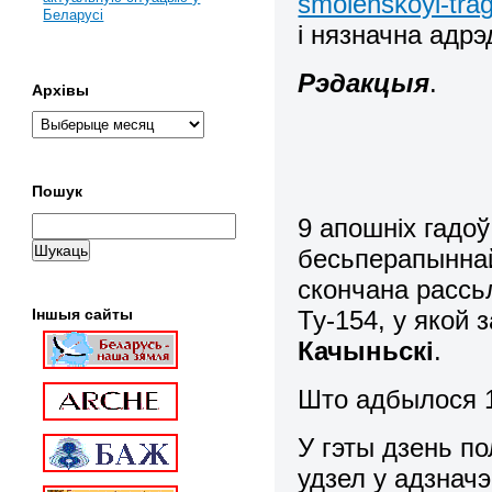
smolenskoyi-trag
Беларусі
і нязначна адрэ
Рэдакцыя
.
Архівы
Пошук
9 апошніх гадо
бесьперапыннай
скончана расс
Ту-154, у якой 
Іншыя сайты
Качыньскі
.
Што адбылося 1
У гэты дзень п
удзел у адзначэ