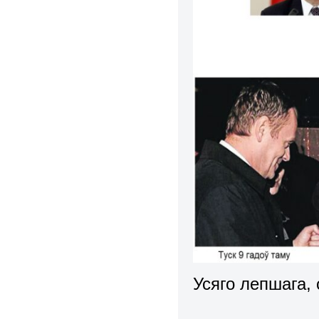
Усяго лепшага,