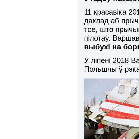
11 красавіка 2
даклад аб прычы
тое, што прычы
пілотаў. Варша
выбухі на бор
У ліпені 2018 
Польшчы ў рэка