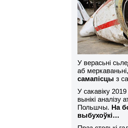
У верасьні сьл
аб меркаваньні
самапісцы
з с
У сакавіку 2019
вынікі аналізу
Польшчы.
На б
выбухоўкі…
Праз столькі га