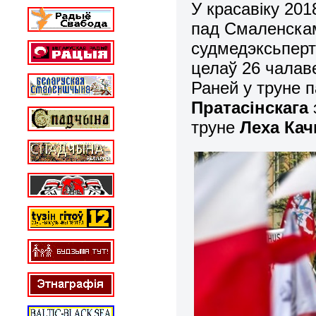
У красавіку 201
пад Смаленскам
судмедэксьперт
целаў 26 чалаве
Раней у труне 
Пратасінскага
труне
Леха Ка