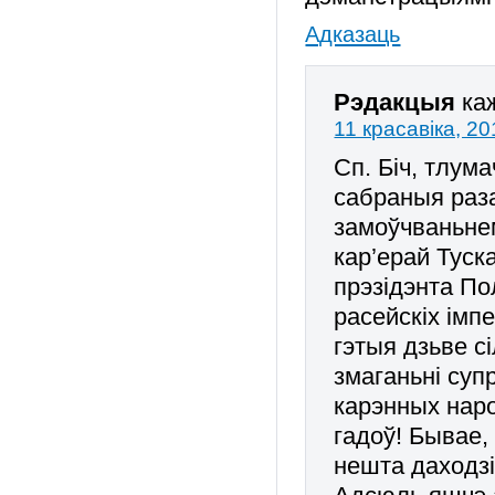
Адказаць
Рэдакцыя
ка
11 красавіка, 20
Сп. Біч, тлум
сабраныя раза
замоўчваньне
кар’ерай Туска
прэзідэнта 
расейскіх імпе
гэтыя дзьве с
змаганьні суп
карэнных нар
гадоў! Бывае,
нешта даходз