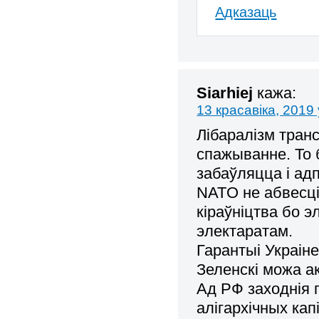
Адказаць
Siarhiej
кажа:
13 красавіка, 2019 
Лібаралізм тра
спажыванне. То 
забаўляцца і ад
NATO не абвесці
кіраўніцтва бо э
электаратам.
Гарантыі Украіне
Зеленскі можа а
Ад РФ заходнія п
алігархічных ка