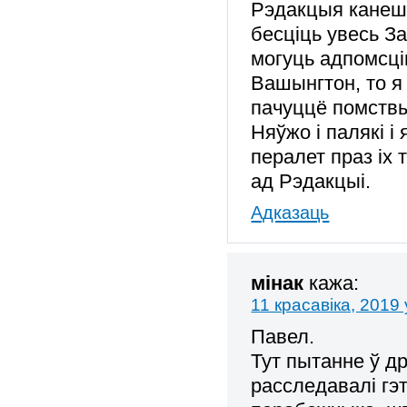
Рэдакцыя канешн
бесціць увесь З
могуць адпомсці
Вашынгтон, то я
пачуццё помствы
Няўжо і палякі 
пералет праз іх 
ад Рэдакцыі.
Адказаць
мінак
кажа:
11 красавіка, 2019 
Павел.
Тут пытанне ў др
расследавалі гэ