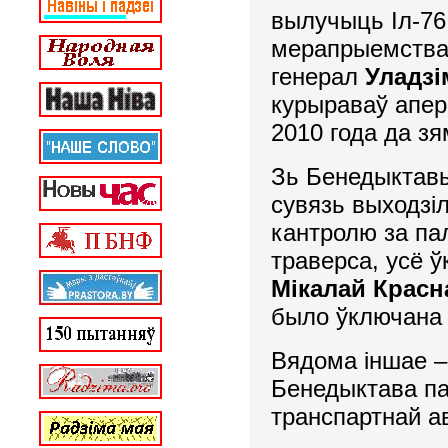
вылучыць Іл-76
мерапрыемстваў
генерал
Уладзі
курыраваў апер
2010 года да зя
Зь Бенедыктавы
сувязь выходзі
кантролю за па
траверса, усё ў
Мікалай Красн
было ўключана 
Вядома іншае 
Бенедыктава па
транспартнай ав