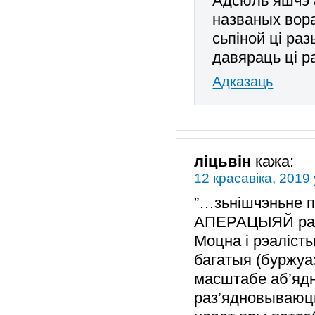
Адсюль яшчэ 
названых вора
сьпіной ці раз
давяраць ці р
Адказаць
ліцьвін
кажа:
12 красавіка, 2019 
”…зьнішчэньне 
АПЕРАЦЫЯЙ расей
Моцна і рэаліст
багатыя (буржуаз
масштабе аб’ядн
раз’ядновываюць