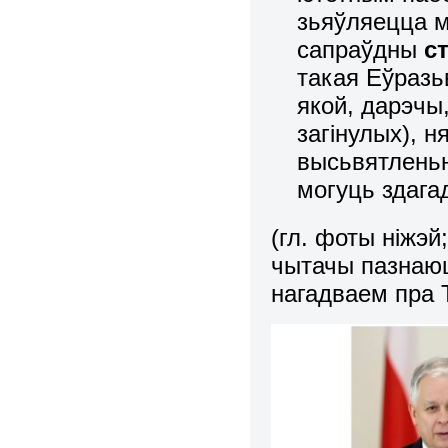
зьяўляецца 
сапраўдны
с
такая Еўразь
якой, дарэчы
загінулых), 
высьвятленьн
могуць здага
(гл. фоты ніжэ
чытачы пазнаюц
нагадваем пра 