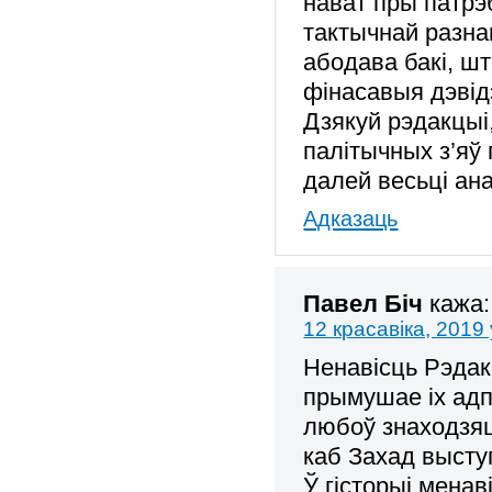
нават пры патрэб
тактычнай разнаг
абодава бакі, ш
фінасавыя дэві
Дзякуй рэдакцыі
палітычных з’яў
далей весьці ана
Адказаць
Павел Біч
кажа:
12 красавіка, 2019 
Ненавісць Рэдакц
прымушае іх адп
любоў знаходзяц
каб Захад высту
Ў гісторыі менав