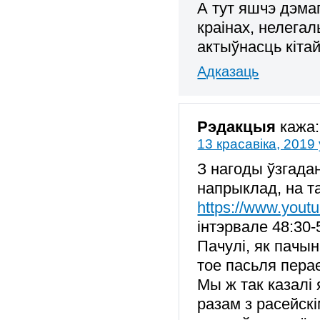
А тут яшчэ дэма
краінах, нелега
актыўнасць кіт
Адказаць
Рэдакцыя
кажа:
13 красавіка, 2019 
З нагоды ўзгада
напрыклад, на т
https://www.you
інтэрвале 48:30-
Пачулі, як пачын
тое пасьля пера
Мы ж так казалі 
разам з расейскі