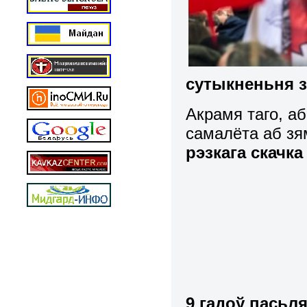
сутыкненьня 
Акрамя таго, а
самалёта аб з
рэзкага скачк
9 гадоў пасьл