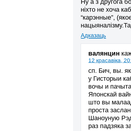
Ну а з другога б
ніхто не хоча ка
“карэнные”, (яко
нацыяналізму.Та
Адказаць
валянцин
ка
12 красавіка, 20
сп. Бич, вы. 
у Гисторыи ка
вочы и пачыт
Японскай вайн
што вы малаа
проста засла
Шаноуную Рэ
раз падзяка з