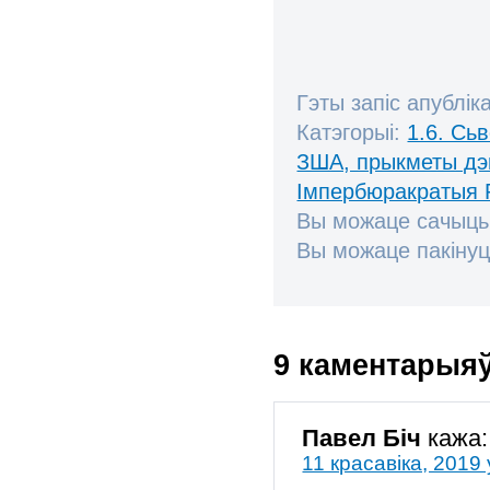
Гэты запіс апублік
Катэгорыі:
1.6. Сь
ЗША, прыкметы дэ
Імпербюракратыя 
Вы можаце сачыць
Вы можаце пакінуц
9 каментарыя
Павел Біч
кажа:
11 красавіка, 2019 