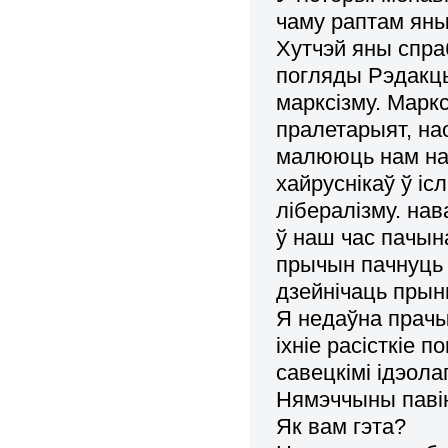
чаму раптам яны
Хутчэй яны спраб
погляды Рэдакцыі
марксізму. Марк
пралетарыят, на
малююць нам на
хайруснікаў ў іс
лібералізму. нав
ў наш час пачын
прычын пачнуць 
дзейнічаць прын
Я недаўна прачы
іхніе расісткіе 
савецкімі ідэола
Нямэччыны павін
Як вам гэта?