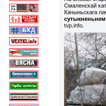
Смаленскай ка
Качыньскага п
сутыкненьнем 
tvp.info.