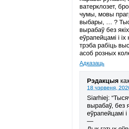
ватерклозет, бр
чумы, мовы праг
выбары, … ? Ты
вырабаў без які
еўрапейцамі і іх
трэба рабіць вы
асоб розных кол
Адказаць
Рэдакцыя
ка
18 чэрвеня, 202
Siarhiej: “Ты
вырабаў, без 
еўрапейцамі і
—
Дык гэтых еў