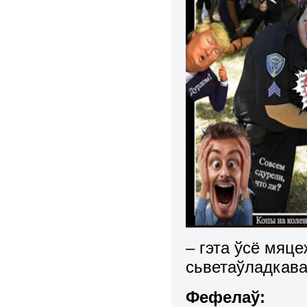
– гэта ўсё мяце
сьветаўладкава
Фефелаў: