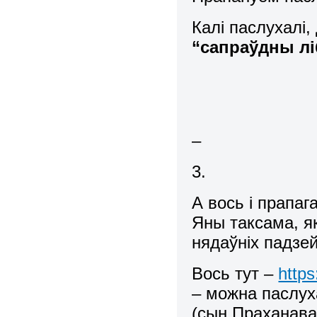
Калі паслухалі
“сапраўдны ліб
–
3.
А вось і прапаг
Яны таксама, я
нядаўніх падз
Вось тут –
http
– можна паслух
(сын Праханава