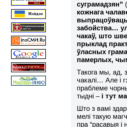
суграмадзян”
кожнага чалав
выпрацоўваць
забойства… у
чакаў, што ш
прыклад практ
ўласных грам
памерлых, чым
Такога мы, ад, 
чакалі… Але і г
праблеме чорны
тыдні –
і тут м
Што з вамі здар
мелі такую маг
пра “расавыя і