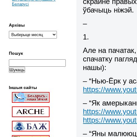
скрайне правых
Беларусі
ўбачыць ніжэй.
–
Архівы
1.
Але на пачатак
Пошук
спачатку пагля
нашы):
– “Нью-Ёрк у аса
Іншыя сайты
https://www.yo
– “Як амерыкан
https://www.yo
https://www.yo
– “Яны малююць 