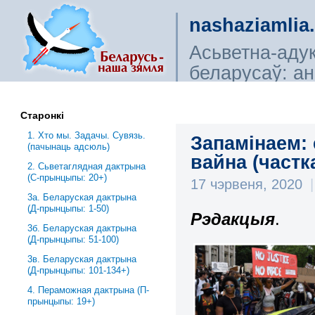
nashaziamlia
Асьветна-аду
беларусаў: ана
сьветагляды, і
Старонкі
1. Хто мы. Задачы. Сувязь.
Запамінаем: 
(пачынаць адсюль)
вайна (частк
2. Сьветаглядная дактрына
(С-прынцыпы: 20+)
17 чэрвеня, 2020
|
3a. Беларуская дактрына
(Д-прынцыпы: 1-50)
Рэдакцыя
.
3б. Беларуская дактрына
(Д-прынцыпы: 51-100)
3в. Беларуская дактрына
(Д-прынцыпы: 101-134+)
4. Пераможная дактрына (П-
прынцыпы: 19+)