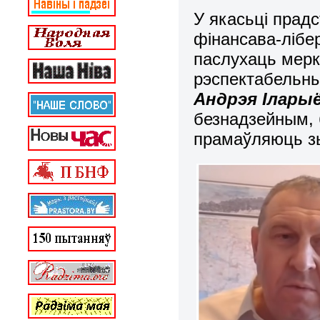
У якасьці прадс
фінансава-лібе
паслухаць мерк
рэспектабельн
Андрэя Ілары
безнадзейным, 
прамаўляюць з