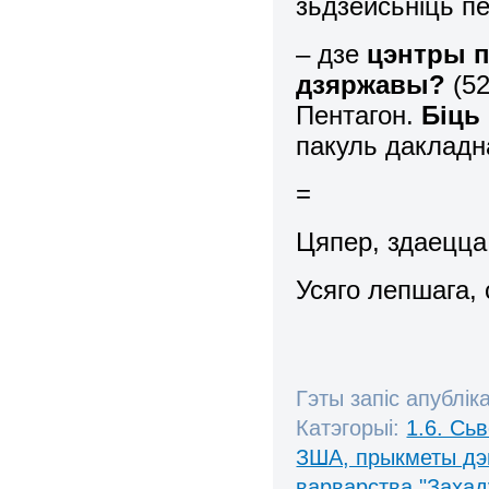
зьдзейсьніць п
– дзе
цэнтры 
дзяржавы?
(52
Пентагон.
Біць
пакуль дакладн
=
Цяпер, здаецца
Усяго лепшага,
Гэты запіс апублік
Катэгорыі:
1.6. Сь
ЗША, прыкметы дэ
варварства "Захад