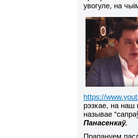
увогуле, на чыі
https://www.yo
рэзкае, на наш 
называе “сапра
Панасенкаў.
Прапануем паслу