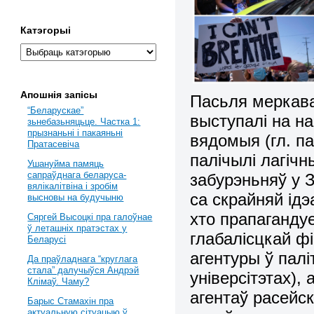
Катэгорыі
Апошнія запісы
Пасьля меркава
“Беларускае”
выступалі на н
зьнебазьняцьце. Частка 1:
прызнаньні і пакаяньні
вядомыя (гл. п
Пратасевіча
палічылі лагіч
Ушануйма памяць
сапраўднага беларуса-
забурэньняў у 
вялікалітвіна і зробім
са скрайняй ідэ
высновы на будучыню
хто прапагандуе
Сяргей Высоцкі пра галоўнае
ў леташніх пратэстах у
глабалісцкай фі
Беларусі
агентуры ў пал
Да праўладнага “круглага
стала” далучыўся Андрэй
універсітэтах),
Клімаў. Чаму?
агентаў расейск
Барыс Стамахін пра
актуальную сітуацыю ў