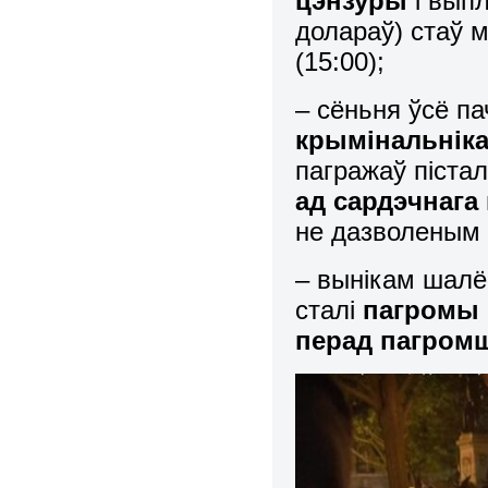
цэнзуры
і вып
долараў) стаў 
(15:00);
– сёньня ўсё п
крымінальнік
пагражаў пістал
ад сардэчнага
не дазволеным 
– вынікам шалё
сталі
пагромы 
перад пагром