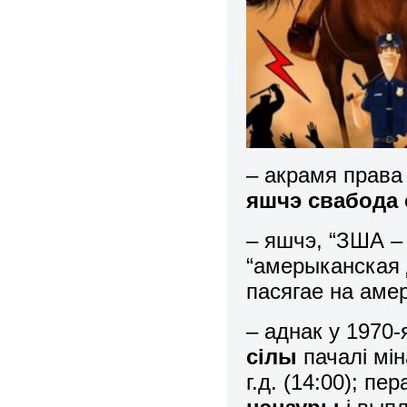
– акрамя права 
яшчэ свабода
– яшчэ, “ЗША – 
“амерыканская 
пасягае на амер
– аднак у 1970
сілы
пачалі мін
г.д. (14:00); 