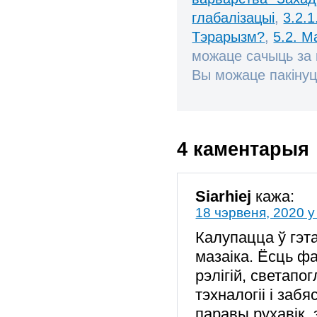
глабалізацыі
,
3.2.1
Тэрарызм?
,
5.2. М
можаце сачыць за
Вы можаце пакінуц
4 каментарыя
Siarhiej
кажа:
18 чэрвеня, 2020 у
Калупацца ў гэта
мазаіка. Ёсць фа
рэлігій, светапо
тэхналогіі і за
паравы рухавік, 