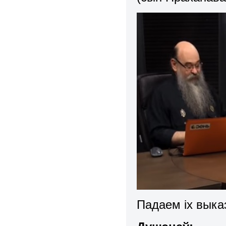
Падаем іх выка