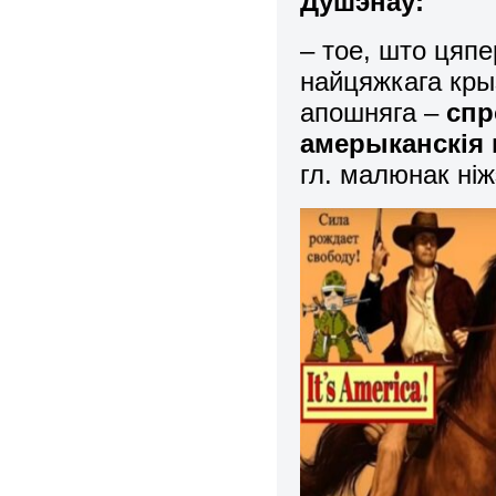
Душэнаў:
– тое, што цяп
найцяжкага крыз
апошняга –
спр
амерыканскія 
гл. малюнак ніж