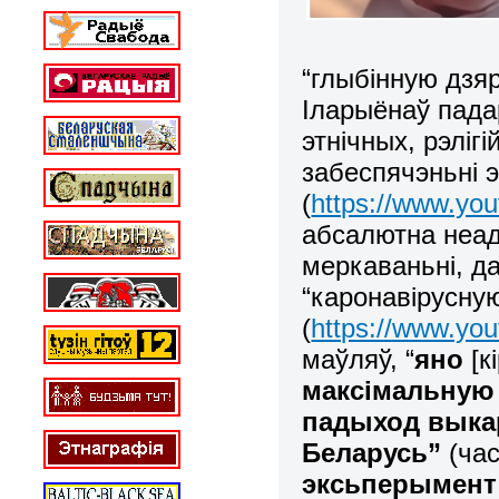
“глыбінную дзяр
Іларыёнаў пада
этнічных, рэліг
забеспячэньні 
(
https://www.yo
абсалютна неад
меркаваньні, д
“каронавірусну
(
https://www.y
маўляў, “
яно
[к
максімальную 
падыход выкар
Беларусь”
(час
эксьперымент 