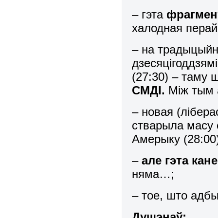
– гэта
фрагмен
халодная перай
– на традыцыйн
дзесяцігоддзям
(27:30) – таму
СМДІ.
Між тым
– новая (лібера
стварыла масу 
Амерыку (28:00)
–
але гэта кане
няма…;
– тое, што адбы
Душэнаў: