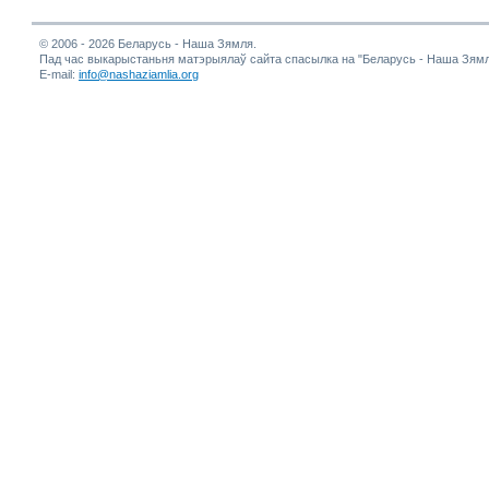
© 2006 - 2026 Беларусь - Наша Зямля.
Пад час выкарыстаньня матэрыялаў сайта спасылка на "Беларусь - Наша Зямл
E-mail:
info@nashaziamlia.org