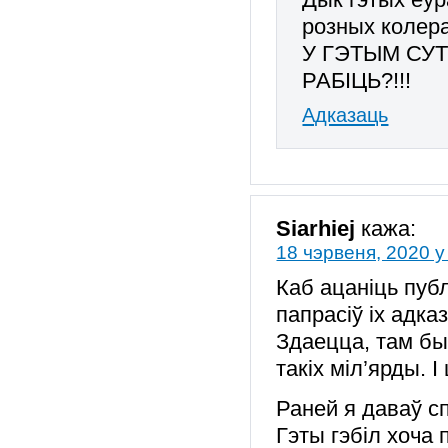
розных колера
У ГЭТЫМ СУ
РАБІЦЬ?!!!
Адказаць
Siarhiej
кажа:
18 чэрвеня, 2020 у
Каб ацаніць публ
папрасіў іх адка
Здаецца, там бы 
такіх міл’ярды. І
Раней я даваў с
Гэты гэбіл хоча