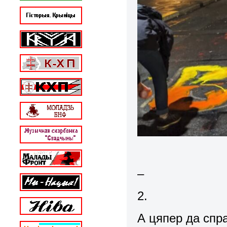
–
2.
А цяпер да спр