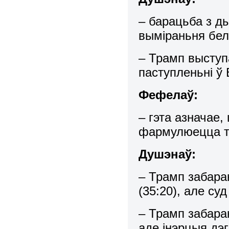
– барацьба з д
выміраньня бел
– Трамп выступ
паступленьні ў
Фефелаў:
– гэта азначае,
фармулюецца то
Душэнаў:
– Трамп забара
(35:20), але с
– Трамп забаран
аде інэрцыя дэ