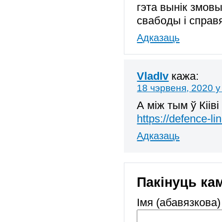
гэта вынік змов
свабоды і справя
Адказаць
VladIv
кажа:
18 чэрвеня, 2020 у
А між тым ў Кіі
https://defence-l
Адказаць
Пакінуць ка
Імя (абавязкова)