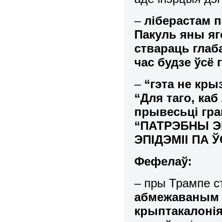
–
ліберастам 
Пакуль яны яг
ствараць гла
час будзе ўсё
–
“гэта не кры
“Для таго, ка
прывесьці гра
“ПАТРЭБНЫ Э
ЭПІДЭМІІ ПА 
Фефелаў:
– пры Трампе с
абмежаваным 
крыптакалоні