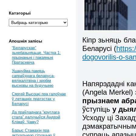
Катэгорыі
Кіпр зьняць бл
Апошнія запісы
Беларусі (
https
“Беларускае”
зьнебазьняцьце. Частка 1:
dogovorilis-o-sa
прызнаньні і пакаяньні
Пратасевіча
Ушануйма памяць
сапраўднага беларуса-
вялікалітвіна і зробім
Напярэдадні к
высновы на будучыню
(Angela Merkel)
Сяргей Высоцкі пра галоўнае
прызнаем абр
ў леташніх пратэстах у
Беларусі
ўступіць
у дыял
Да праўладнага “круглага
Усходу ці Заха
стала” далучыўся Андрэй
Клімаў. Чаму?
дэмакратычнымі
Барыс Стамахін пра
супраць апазыц
актуальную сітуацыю ў