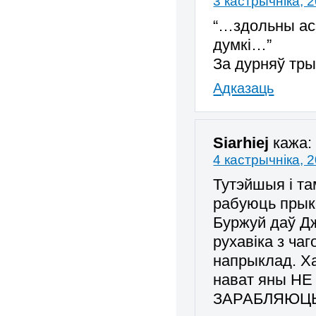
3 кастрычніка, 
“…здольны асэ
думкі…”
За дурняў тр
Адказаць
Siarhiej
кажа:
4 кастрычніка, 
Тутэйшыя і т
рабуюць прыка
Буржуй даў Д
рухавіка з ча
напрыклад. Ха
нават яны НЕ 
ЗАРАБЛЯЮЦЬ