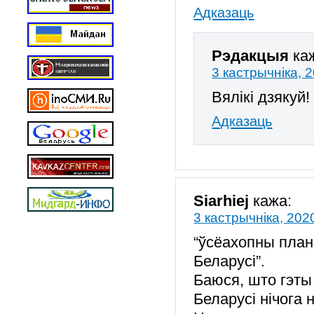
Адказаць
Рэдакцыя
ка
3 кастрычніка, 
Вялікі дзякуй!
Адказаць
Siarhiej
кажа:
3 кастрычніка, 202
“ўсёахопны план
Беларусі”.
Баюся, што гэты
Беларусі нічога