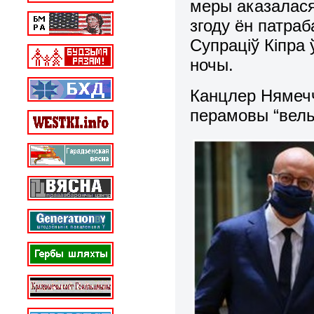
меры аказалася
згоду ён патраб
Супраціў Кіпра 
ночы.
Канцлер Няме
перамовы “вель