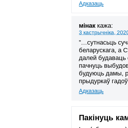
Адказаць
мінак
кажа:
3 кастрычніка, 202
”…сутнасьць суча
беларускага, а 
далей будаваць 
пачнуць выбудов
будуюць дамы, р
прыдуркаў гадоў 
Адказаць
Пакінуць ка