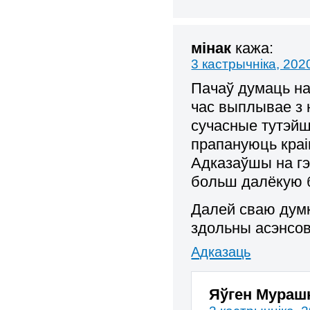
мінак
кажа:
3 кастрычніка, 202
Пачаў думаць на
час выплывае з 
сучасные тутэйш
прапануюць краі
Адказаўшы на гэ
больш далёкую 
Далей сваю дум
здольны асэнсовы
Адказаць
Яўген Мураш