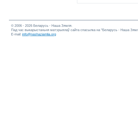
© 2006 - 2026 Беларусь - Наша Зямля.
Пад час выкарыстаньня матэрыялаў сайта спасылка на "Беларусь - Наша Зямл
E-mail:
info@nashaziamlia.org