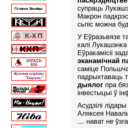
пасярэдніцтве
супраць Лукашэ
Макрон падкрэс
сьпіс можна буд
У Еўразьвязе та
калі Лукашэнка
Еўракамісіі за
эканамічнай п
саміце Польшча,
падрыхтаваць та
дыялог
пра бя
інвестыцыі ў ін
Асудзілі лідары
Аляксея Наваль
… нават не ўзга