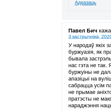
Адказаць
Павел Бич
кажа
3 кастрычніка, 202
У народаў якіх з
буржуазія, як пр
бывала застрэл
нас гэта не так.
буржуіны не дал
апазіцыі на вул
сабрацца усім п
не прымае аніхто
пратэсты не маю
нараджэння нацы