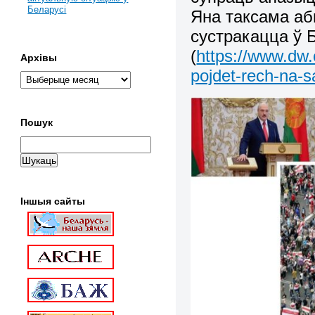
Беларусі
Яна таксама аб
сустракацца ў 
(
https://www.dw.
Архівы
pojdet-rech-na-
Пошук
Іншыя сайты