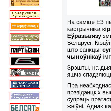
На саміце ЕЗ па
кастрычніка
кір
Еўразьвязу
зма
Беларусі. Кіра
што санкцыі
су
чыноўнікаў
імп
Зрэшты, на дыя
яшчэ спадзяюц
Пра неабходна
прэзідэнцкіх выб
супраць пратэс
жніўні. Аднак 