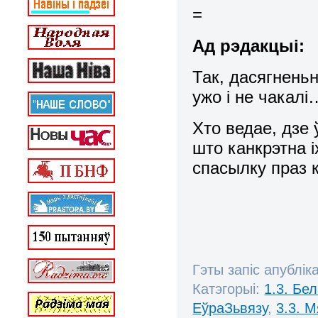
=
Ад рэдакцыі:
Так, дасягненьн
ужо і не чакалі
Хто ведае, дзе 
што канкрэтна і
спасылку праз 
Гэты запіс апублік
Катэгорыі:
1.3. Бе
ЕўраЗьвязу
,
3.3. 