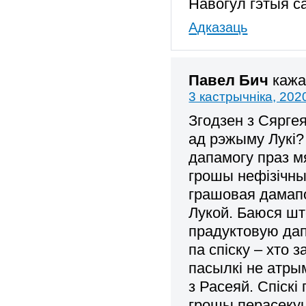
Навогул гэтыя с
Адказаць
Павел Бич
кажа
3 кастрычніка, 202
Згодзен з Сярге
ад рэжыму Лукі?
дапамогу праз м
грошы нефізічны
грашовая дамапо
Лукой. Баюся шт
прадуктовую дап
па спіску – хто
пасылкі не атры
з Расеяй. Спіскі
грошы перасекуц