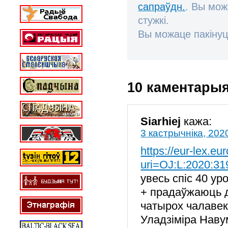
сапраўдн.
. Вы мож
стужкі.
Вы можаце пакінуц
10 каментары
Siarhiej
кажа:
3 кастрычніка, 202
https://eur-lex.e
uri=OJ:L:2020:3
увесь спіс 40 урод
+ прадаўжаюць д
чатырох чалавек
Уладзіміра Навум