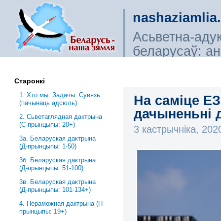
nashaziamlia
Асьветна-аду
беларусаў: ана
сьветагляды, і
Старонкі
1. Хто мы. Задачы. Сувязь.
На саміце ЕЗ
(пачынаць адсюль)
дачыненьні 
2. Сьветаглядная дактрына
(С-прынцыпы: 20+)
3 кастрычніка, 20
3a. Беларуская дактрына
(Д-прынцыпы: 1-50)
3б. Беларуская дактрына
(Д-прынцыпы: 51-100)
3в. Беларуская дактрына
(Д-прынцыпы: 101-134+)
4. Пераможная дактрына (П-
прынцыпы: 19+)