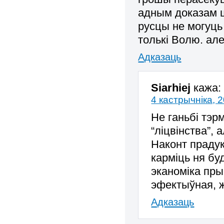
адным доказам ш
русцы не могуць
толькі Волю. але
Адказаць
Siarhiej
кажа:
4 кастрычніка, 
Не ганьбі тэр
“ліцвінства”, а
Наконт прадукт
карміць ня бу
эканоміка пры
эфектыўная, ж
Адказаць