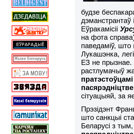
будзе беспакар
дэманстрантаў 
Еўракамісіі
Урс
на фота справа
паведаміў, што
Лукашэнка, лег
ЕЗ не прызнае. 
растлумачыў ж
пратэстоўцамі
пасярэдніцтв
сітуацыяй, за я
Прэзідэнт Фра
што санкцыі ст
Беларусі з тым