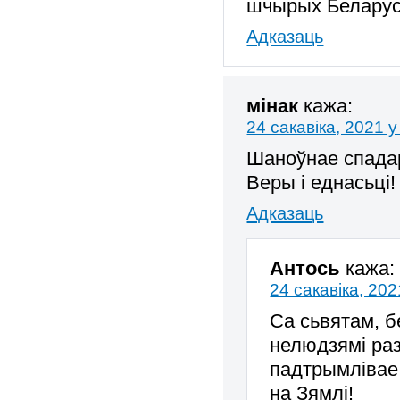
шчырых Беларуса
Адказаць
мінак
кажа:
24 сакавіка, 2021 у
Шаноўнае спадар
Веры і еднасьці!
Адказаць
Антось
кажа:
24 сакавіка, 202
Са сьвятам, б
нелюдзямі раз
падтрымлівае 
на Зямлі!