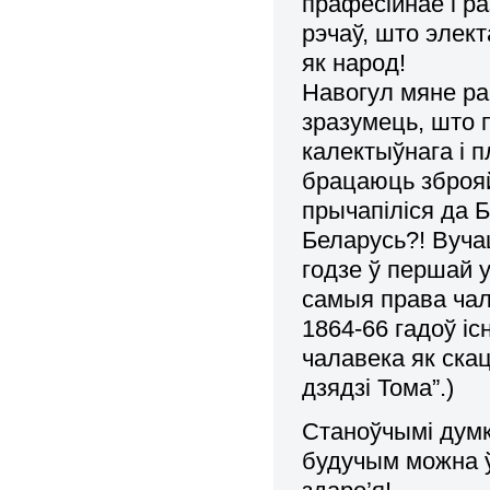
прафесійнае і р
рэчаў, што элек
як народ!
Навогул мяне рас
зразумець, што 
калектыўнага і 
брацаюць зброяй
прычапіліся да 
Беларусь?! Вуча
годзе ў першай 
самыя права чал
1864-66 гадоў і
чалавека як ска
дзядзі Тома”.)
Станоўчымі думк
будучым можна ў