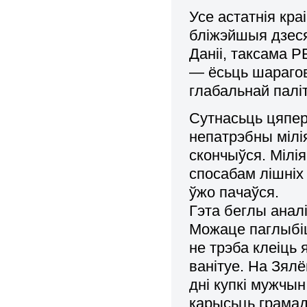
Усе астатнія кра
бліжэйшыя дзесяц
Даніі, таксама Р
— ёсьць шарагов
глабальнай палі
Сутнасьць цяпер
непатрэбны мілі
скончыўся. Мілі
спосабам лішніх
ўжо пачаўся.
Гэта беглы аналі
Можаце паглыбіц
не трэба клеіць
ванітуе. На Зял
дні купкі мужчын
карысьць грама