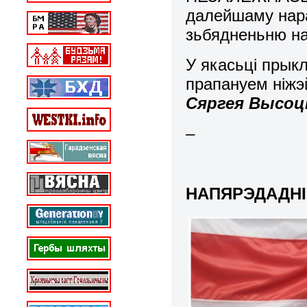
далейшаму нара
зьбядненьню на
У якасьці прык
прапануем ніжэ
Сяргея Высоц
–
НАПЯРЭДАДНІ