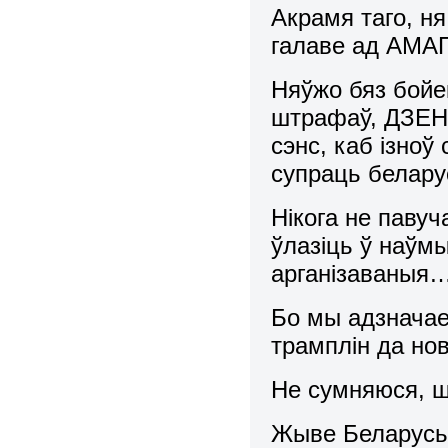
Акрамя таго, н
галаве ад АМА
Няўжо бяз бойе
штрафаў, ДЗЕ
сэнс, каб ізноў
супраць белару
Нікога не паву
ўлазіць ў наўм
арганізаваныя
Бо мы адзначаем
трамплін да но
Не сумняюся, ш
Жыве Беларусь