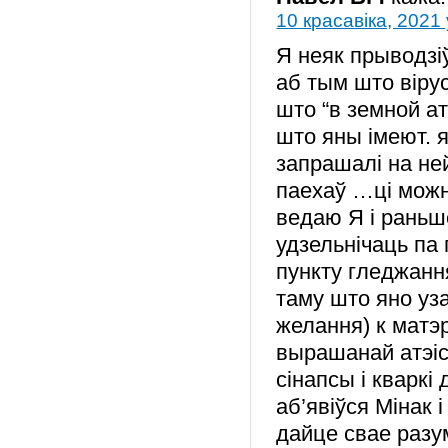
10 красавіка, 2021 
Я неяк прыводзіў
аб тым што вірус
што “в земной ат
што яны імеют. я
запрашалі на не
паехаў …ці можн
ведаю Я і раньш
удзельнічаць па
пункту гледжанн
таму што яно уза
желання) к матэ
вырашанай атэіст
сінапсы і кварк
аб’явіўся Мінак 
дайце свае разу