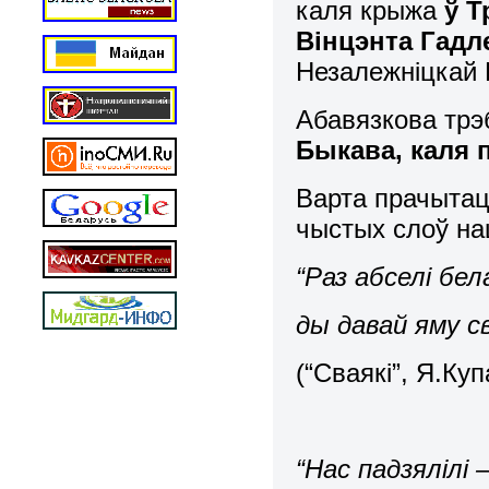
каля крыжа
ў 
Вінцэнта Гадл
Незалежніцкай П
Абавязкова трэб
Быкава, каля 
Варта прачытац
чыстых слоў на
“Раз абселі бел
ды давай яму с
(“Сваякі”, Я.Ку
“Нас падзялілі