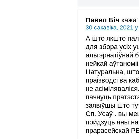
Павел Біч
кажа:
30 сакавіка, 2021 у
А што якшто пал
для збора усіх у
альтэрнатіўнай 
нейкай аўтаномі
Натуральна, што
праізводства ка
не асіміляваліс
пачнуць пратэст
заявіўшы што ту
Сп. Усаў . вы м
пойдзуць яны на
прарасейскай РБ