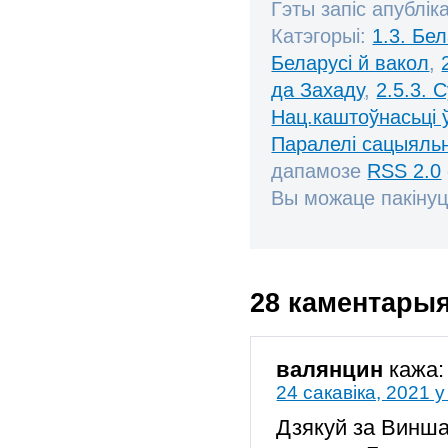
Гэты запіс апублік
Катэгорыі:
1.3. Бе
Беларусі й вакол
,
да Захаду
,
2.5.3. 
Нац.каштоўнасьці 
Паралелі сацыяль
дапамозе
RSS 2.0
Вы можаце пакінуц
28 каментары
валянцин
кажа:
24 сакавіка, 2021 у
Дзякуй за Винша