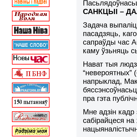
Пасьлядоўнась
САНКЦЫІ – Д
Задача выпаліц
пасадзяць, каго
сапраўды час А
каму ўзьняць 
Нават тыя людзі
“невероятных” (
напрыклад, Ма
бяссэнсоўнасьц
пра гэта публіч
Мне адзін кадр 
сабірайцеся на
нацыяналістычн