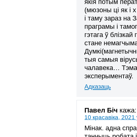
якія потым пера
(мюзоны ці як і
і таму зараз на
праграмы і тамо
гэтага ў блізкай
стане немагчыма
Думкі(магнетычн
тыя самыя вірус
чалавека… Тэма 
эксперыментаў.
Адказаць
Павел Біч
кажа:
10 красавіка, 2021 
Мінак. адна спр
танчыць робата 