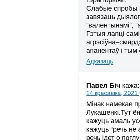
Слабые спробы н
завязаць дыялог
”валентынамі”, ”
Гэтыя лапці сам
агрэсіўна–смярд
апанентаў і тым
Адказаць
Павел Біч
кажа:
14 красавіка, 2021 
Мінак намекае 
Лукашенкі.Тут ё
кажуць амаль усе
кажуць “речь не а
речь ідет о погл