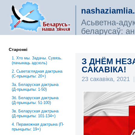
nashaziamlia
Асьветна-аду
беларусаў: ана
сьветагляды, і
Старонкі
1. Хто мы. Задачы. Сувязь.
З ДНЁМ НЕЗ
(пачынаць адсюль)
САКАВІКА!
2. Сьветаглядная дактрына
(С-прынцыпы: 20+)
23 сакавіка, 2021
|
3a. Беларуская дактрына
(Д-прынцыпы: 1-50)
3б. Беларуская дактрына
(Д-прынцыпы: 51-100)
3в. Беларуская дактрына
(Д-прынцыпы: 101-134+)
4. Пераможная дактрына (П-
прынцыпы: 19+)