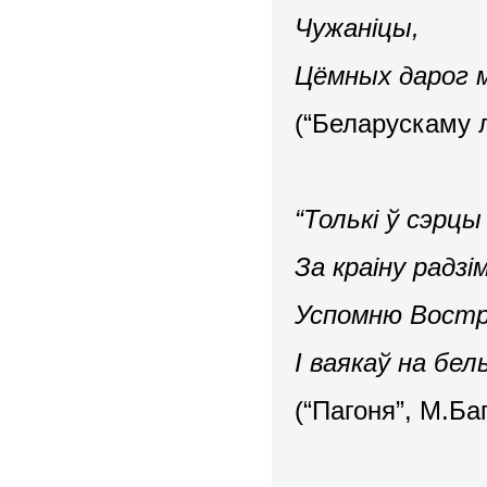
Чужаніцы,
Цёмных дарог
(“Беларускаму 
“Толькі ў сэр
За краіну радзі
Успомню Востр
І ваякаў на бе
(“Пагоня”, М.Ба