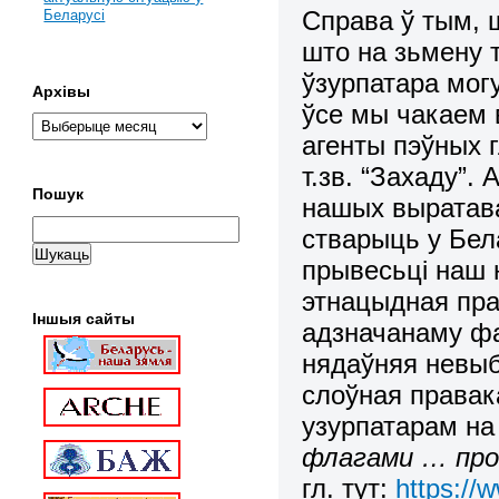
Справа ў тым, ш
Беларусі
што на зьмену т
ўзурпатара мог
Архівы
ўсе мы чакаем в
агенты пэўных гл
т.зв. “Захаду”.
Пошук
нашых выратава
стварыць у Бела
прывесьці наш 
этнацыдная пра
Іншыя сайты
адзначанаму фа
нядаўняя невыб
слоўная правак
узурпатарам на
флагами … пров
гл. тут:
https:/