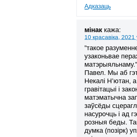
Адказаць
мінак
кажа:
10 красавіка, 2021 
”такое разуменн
узаконьвае перах
матэрыяльнаму.
Павел. Мы аб гэт
Некалі Н’ютан, 
гравітацыі і зак
матэматычна зап
заўсёды сцераглі
насурочць і ад г
розныя беды. Та
думка (позірк) 