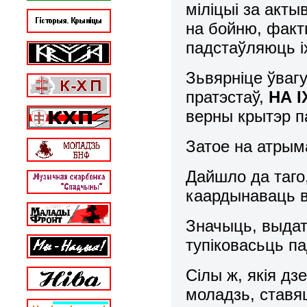
міліцыі за акты
на бойню, фак
падстаўляюць 
Зьвярніце ўвагу
пратэстаў,
НА І
верны крытэр п
Затое на атрым
Дайшло да таго
каардынаваць 
Значыць, выда
тупіковасьць па
Сілы ж, якія д
моладзь, ставя