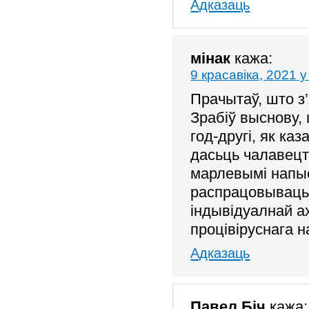
Адказаць
мінак
кажа:
9 красавіка, 2021 у
Прачытаў, што з
Зрабіў выснову,
год-другі, як ка
дасьць чалавец
марлевымі напыс
распрацовываць
індывідуалнай а
процівіруснага н
Адказаць
Павел Біч
кажа: