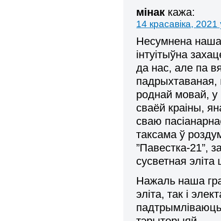
мінак
кажа:
14 красавіка, 2021 
Несумнена наша
інтуітыўна заха
да нас, але па в
падрыхтаваная, 
роднай мовай, у
сваёй краіны, я
сваю пасіанарна
таксама ў розду
”Павестка-21”, 
сусветная эліта
Нажаль наша гра
эліта, так і элек
падтрымліваюць,
тэрыторыяй.