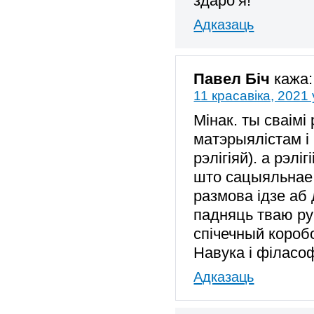
здаро’я!
Адказаць
Павел Біч
кажа:
11 красавіка, 2021 
Мінак. ты сваімі
матэрыялістам і 
рэлігіяй). а рэлі
што сацыяльнае 
размова ідзе аб 
падняць тваю рук
спічечный короб
Навука і філасо
Адказаць