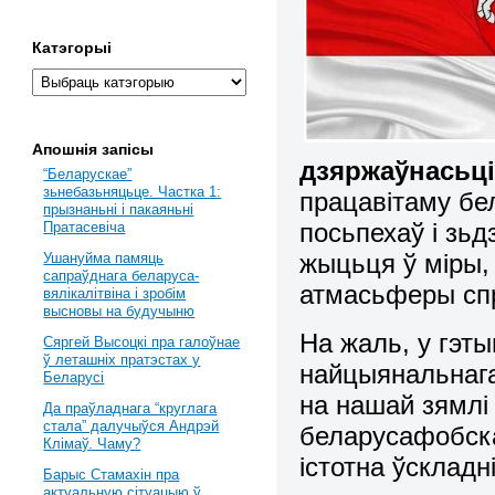
Катэгорыі
Апошнія запісы
дзяржаўнасьц
“Беларускае”
зьнебазьняцьце. Частка 1:
працавітаму бе
прызнаньні і пакаяньні
посьпехаў і зь
Пратасевіча
жыцьця ў міры,
Ушануйма памяць
сапраўднага беларуса-
атмасьферы спр
вялікалітвіна і зробім
высновы на будучыню
На жаль, у гэт
Сяргей Высоцкі пра галоўнае
ў леташніх пратэстах у
найцыянальнага
Беларусі
на нашай зямлі
Да праўладнага “круглага
стала” далучыўся Андрэй
беларусафобска
Клімаў. Чаму?
істотна ўсклад
Барыс Стамахін пра
актуальную сітуацыю ў