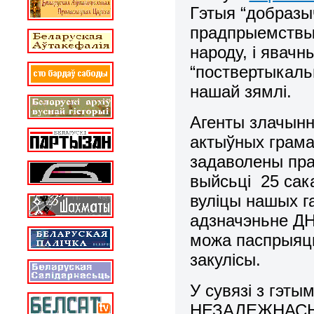
Гэтыя “добразы
прадпрыемствы,
народу, і явач
“поствертыкаль
нашай зямлі.
Агенты злачынны
актыўных грамад
задаволены пра
выйсьці 25 сак
вуліцы нашых га
адзначэньне Д
можа паспрыяць
закулісы.
У сувязі з гэт
НЕЗАЛЕЖНАСЬЦІ 