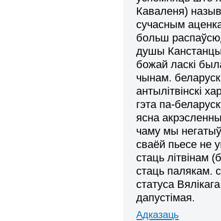
Каваленя) называ
сучасным аценкам
больш распаўсюд
душы Канстанцыі С
божай ласкі была
чынам. беларуск
антылітвінскі ха
гэта па-беларуск
ясна акрэсленны
чаму мы негатыў
сваёй пьесе не 
стаць літвінам (
стаць палякам. 
статуса Вялікага
дапустімая.
Адказаць