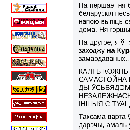
Па-першае, ня 
беларускія песь
напою выпіць с
дома. Ня горш
Па-другое, я ў 
заходжу
на Ку
замардаваных
КАЛІ Б КОЖНЫ
САМАСТОЙНА 
ДЫ ЎСЬВЯДОМ
НЕЗАЛЕЖНАСЬЦ
ІНШЫЯ СІТУАЦ
Таксама варта 
дарэчы, амаль у