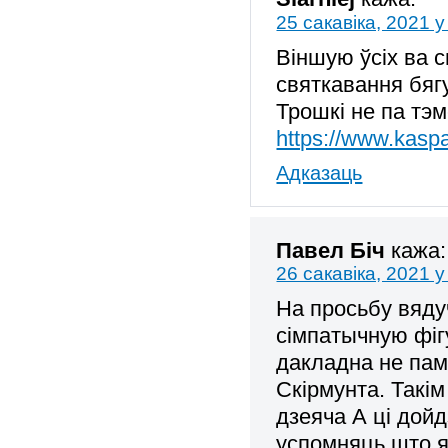
25 сакавіка, 2021 у
Віншую ўсіх ва 
святкавання бяг
Трошкі не па тэ
https://www.kas
Адказаць
Павел Біч
кажа:
26 сакавіка, 2021 у
На просьбу вяду
сімпатычную фіг
дакладна не пам
Скірмунта. Такім
дзеяча А ці дойд
успомняць што я