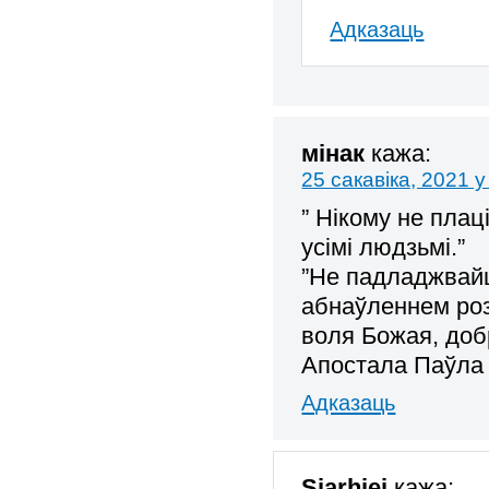
Адказаць
мінак
кажа:
25 сакавіка, 2021 у
” Нікому не плац
усімі людзьмі.”
”Не падладжвайц
абнаўленнем роз
воля Божая, доб
Апостала Паўла
Адказаць
Siarhiej
кажа: