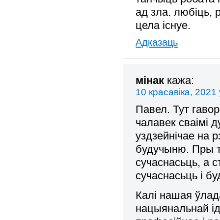
ад зла. любіць, 
цела існуе.
Адказаць
мінак
кажа:
10 красавіка, 2021 
Павел. Тут гавор
чалавек сваімі д
уздзейнічае на р
будучыню. Пры 
сучаснасьць, а 
сучаснасьць і б
Калі нашая ўлад
нацыянальнай ід