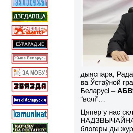
дыяспара, Рада
ва Ўстаўной гр
Беларусі –
АБВ
“волі”…
Цяпер у нас ск
НАДЗВЫЧАЙНАЕ
блогеры ды жур