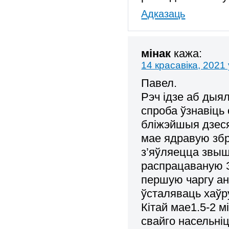
Адказаць
мінак
кажа:
14 красавіка, 2021 
Павел.
Рэч ідзе аб дыял
спроба ўзнавіць 
бліжэйшыя дзеся
мае ядравую збр
з’яўляецца звыш
распрацаваную З
першую чаргу ан
ўсталяваць хаўр
Кітай мае1.5-2 м
свайго насельніц