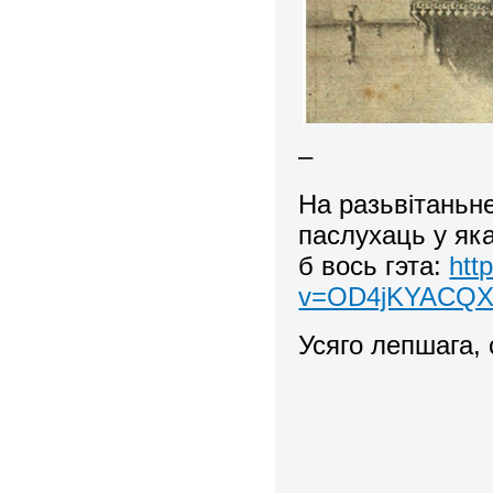
–
На разьвітаньн
паслухаць у яка
б вось гэта:
htt
v=OD4jKYACQXI
Усяго лепшага,