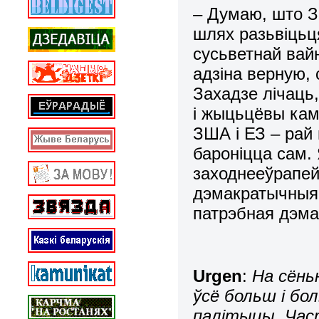
– Думаю, што З
шлях разьвіцьц
сусьветнай вай
адзіна верную,
Захадзе лічаць
і жыцьцёвы кам
ЗША і ЕЗ – рай
бароніцца сам.
заходнееўрапей
дэмакратычныя 
патрэбная дэма
Urgen
:
На сёнь
ўсё больш і бо
палітыцы. Час