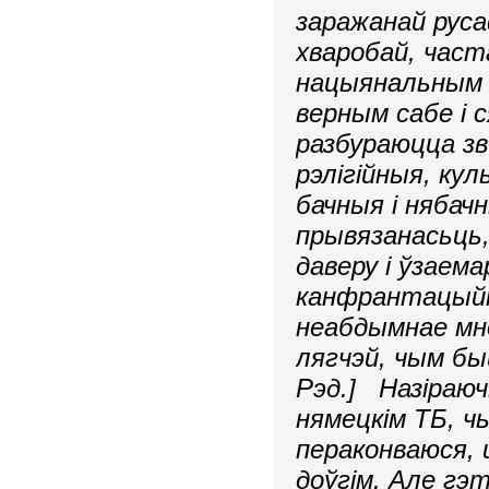
заражанай руса
хваробай, част
нацыянальным і
верным сабе і 
разбураюцца зв
рэлігійныя, кул
бачныя і нябачн
прывязанасьць,
даверу і ўзаем
канфрантацыйн
неабдымнае мно
лягчэй, чым бы
Рэд.] Назіраюч
нямецкім ТБ, ч
пераконваюся, 
доўгім. Але гэ