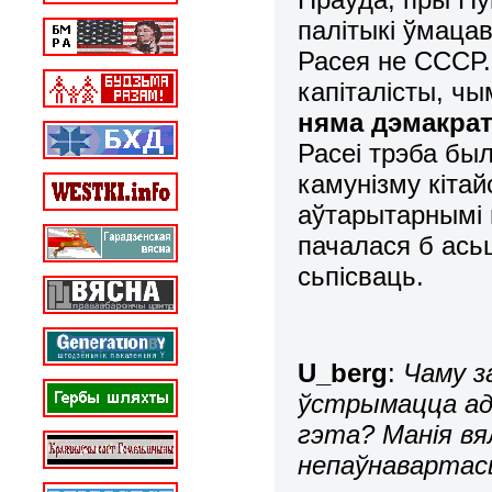
палітыкі ўмаца
Расея не СССР
капіталісты, ч
няма дэмакра
Расеі трэба был
камунізму кітай
аўтарытарнымі г
пачалася б ась
сьпісваць.
U_berg
:
Чаму з
ўстрымацца ад 
гэта? Манія вя
непаўнавартас