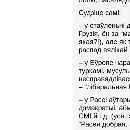
Судзіце самі:
– у стаўленьні 
Грузія, ён за “
якая?!), але як
распад вялікай 
– у Еўропе нар
туркамі, мусул
несправядлівась
– “ліберальная 
– у Расеі аўта
дэмакратыі, аб
СМІ й г.д. (усё
“Расея добрая, 