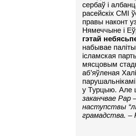
сербаў і албанц
расейскіх СМІ 
правы наконт уз
Нямеччыне і Еў
гэтай небясьп
набывае паліты
ісламская парт
мясцовым стады
аб’яўленая Хал
парушальнікамі 
у Турцыю. Але
заканчвае Рар 
наступствы “лі
грамадства. – 