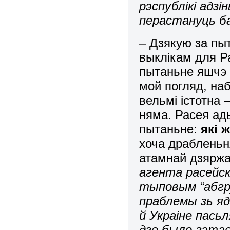
рэспублікі адз
перастануць б
– Дзякую за пы
выклікам для Ра
пытаньне яшчэ 
мой погляд, на
вельмі істотна 
няма. Расея ад
пытаньне:
які 
хоча драбленьн
атамнай дзярж
агента расейск
тыповым “абгру
праблемы зь яд
й Украіне пас
дзе было гэтае