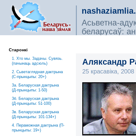
nashaziamlia
Асьветна-аду
беларусаў: ана
сьветагляды, і
Старонкі
1. Хто мы. Задачы. Сувязь.
Аляксандр Ра
(пачынаць адсюль)
25 красавіка, 200
2. Сьветаглядная дактрына
(С-прынцыпы: 20+)
3a. Беларуская дактрына
(Д-прынцыпы: 1-50)
3б. Беларуская дактрына
(Д-прынцыпы: 51-100)
3в. Беларуская дактрына
(Д-прынцыпы: 101-134+)
4. Пераможная дактрына (П-
прынцыпы: 19+)