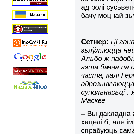
ад ролі сусьвет
бачу моцнай зь
Сетнер
:
Ці га
зьяўляюцца ней
Альбо ж падобн
гэта бачна па 
часта, калі Гер
адрозьніваюцца
супольнасьці”,
Маскве.
– Вы дакладна 
хацелі б, але і
спрабуюць сам