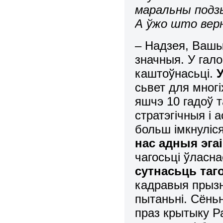
маральны подзь
А ўжо што вер
– Надзея, Вашы
значныя. У гал
каштоўнасьці.
сьвет для мног
яшчэ 10 гадоў 
стратэгічныя і
больш імкнуліс
нас адныя эга
чагосьці ўласн
сутнасьць таг
кадравыя
прыз
пытаньні. Сёнь
праз крытыку Ра