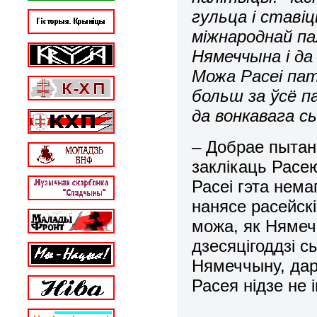
гульца і ставіц
міжнароднай па
Нямеччына і да
Можа Расеі пат
больш за ўсё п
да вонкавага с
– Добрае пытан
заклікаць Расе
Расеі гэта нем
нанясе расейск
можа, як Нямеч
дзесяцігоддзі с
Нямеччыну, дар
Расея нідзе не 