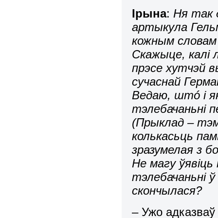
Ірына
:
Ня так 
артыкула Гель
кожным словам 
Скажыце, калі 
прэсе хутчэй в
сучаснай Герман
Ведаю, штó і як
тэлебачаньні пе
(Прыклад – тэ
колькасьць пам
зразумелая з бо
Не магу ўявіць 
тэлебачаньні ў 
скончылася?
– Ужо адказваў