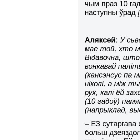
чым праз 10 га
наступны ўрад
Аляксей
:
У сьв
мае той, хто м
Відавочна, што 
вонкавай паліт
(кансэнсус па 
ніколі, а між 
рух, калі ёй за
(10 гадоў) пам
(напрыклад, вы
– ЕЗ сутаргава
больш дзеяздол