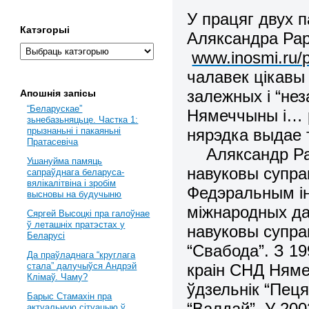
У працяг двух 
Катэгорыі
Аляксандра Рар
www.inosmi.ru/
чалавек цікавы
залежных і “не
Апошнія запісы
“Беларускае”
Нямеччыны і… р
зьнебазьняцьце. Частка 1:
нярэдка выдае 
прызнаньні і пакаяньні
Пратасевіча
Аляксандр Рар 
Ушануйма памяць
навуковы супрац
сапраўднага беларуса-
вялікалітвіна і зробім
Федэральным ін
высновы на будучыню
міжнародных да
Сяргей Высоцкі пра галоўнае
ў леташніх пратэстах у
навуковы супра
Беларусі
“Свабода”. З 19
Да праўладнага “круглага
краін СНД Няме
стала” далучыўся Андрэй
Клімаў. Чаму?
ўдзельнік “Пеця
Барыс Стамахін пра
“Валдай”. У 20
актуальную сітуацыю ў