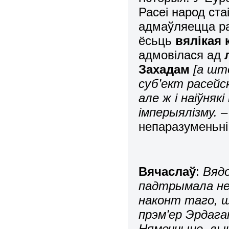
Расеі народ ста
адмаўляецца р
ёсьць
вялікая
адмовілася ад
Захадам
[а шт
суб’ект расейс
але ж і наіўняк
імперыялізму. –
непаразуменьні
Вячаслаў
:
Вяд
падтрымала не
наконт таго, шт
прэм’ер Эрдаган
Нямеччыне, выч