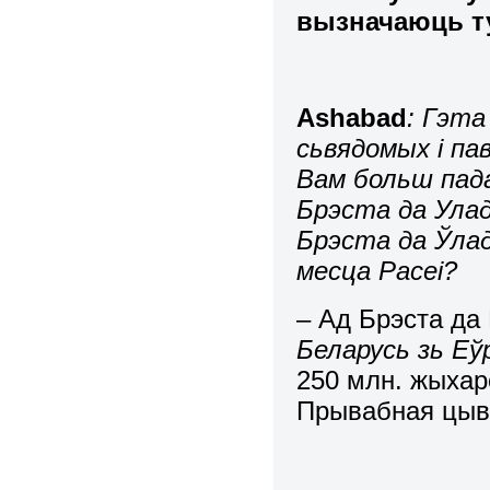
вызначаюць т
Ashabad
: Гэт
сьвядомых і па
Вам больш пада
Брэста да Улад
Брэста да Ўлад
месца Расеі?
– Ад Брэста да
Беларусь зь Еўр
250 млн. жыхар
Прывабная цыві