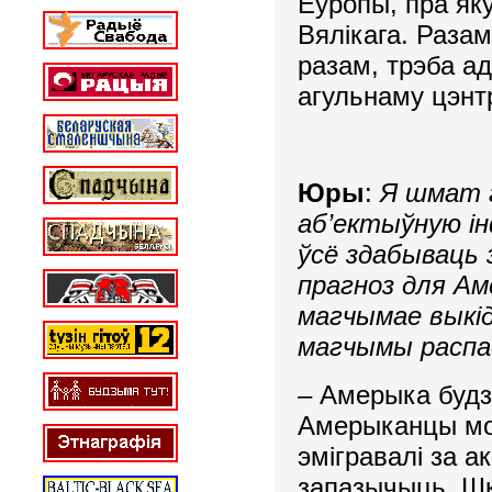
Еўропы, пра як
Вялікага. Раза
разам, трэба ад
агульнаму цэнт
Юры
:
Я шмат 
аб’ектыўную і
ўсё здабываць 
прагноз для Ам
магчымае выкід
магчымы распад
– Амерыка будзе
Амерыканцы мо
эмігравалі за а
запазычыць. Шк