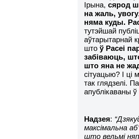
Ірына,
сярод ш
на жаль, увогу
няма куды. Ра
тутэйшай публі
аўтарытарнай к
што
ў Расеі п
забіваюць, шт
што яна не жа
сітуацыю? І ці
так глядзелі. 
апублікаваны ў 
Надзея
:
“Дзяку
максімальна аб
што вельмі ня