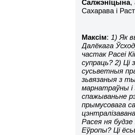
Салжэніцына
,
Сахарава і Раст
Максім
:
1) Як 
Далёкага Ўсходу
частак Расеі 
супраць? 2) Ці
сусьветныя пра
зьвязаныя з ты
марнатраўны і 
спажываньне рэ
прымусовага с
цэнтралізавана
Расея ня будзе
Еўропы? Ці ёсь