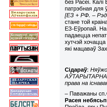
без Расеі. Калі
патрэбная для 
[ЕЗ + РФ. – Рэд
стане той краін
ЕЗ-Еўропай. На
падаецца непат
хутчэй хочацца
які мацаваў Зах
Сідараў
:
Няўжо
АЎТАРЫТАРНАЯ 
права на існав
– Паважаны сп.
Расея небясьп
Праўда, пры Пуц