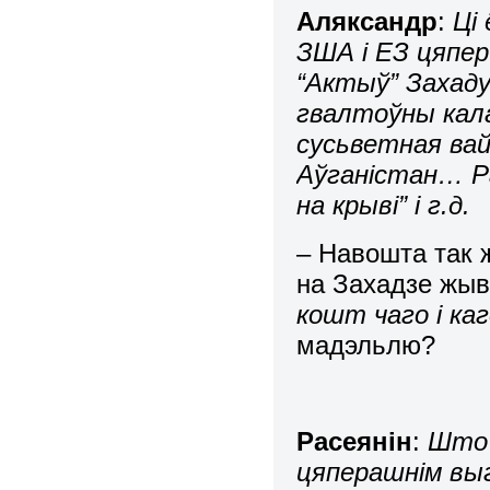
Аляксандр
:
Ці
ЗША і ЕЗ цяпе
“Актыў” Захаду
гвалтоўны кала
сусьветная вай
Аўганістан… Р
на крыві” і г.д.
– Навошта так ж
на Захадзе жыве
кошт чаго і каг
мадэльлю?
Расеянін
:
Што 
цяперашнім вы