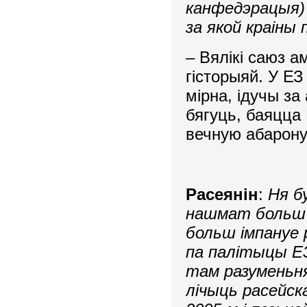
канфедэрацыя)
за якой краіны
– Вялікі саюз 
гісторыяй. У Е
мірна, ідучы за
бягуць, баяцца
вечную абарону
Расеянін
:
Ня б
нашмат больш 
больш імпануе 
па палітыцы ЕЗ
там разуменьня
лічыць расейска