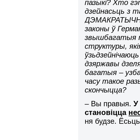
пазыкі? Хто гэ
дзейнасьць з т
ДЭМАКРАТЫЧНАЯ
законы ў Герман
звышбагатыя 
структуры, які
ўзьдзейнічаюць
дзяржавы дзеля
багатыя – узба
часу такое раз
скончыцца?
– Вы правыя.
У
становіцца
не
ня будзе. Ёсьц