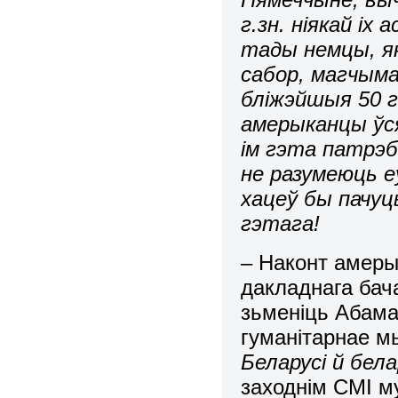
г.зн. ніякай іх 
тады немцы, як
сабор, магчыма
бліжэйшыя 50 г
амерыканцы ўс
ім гэта патрэб
не разумеюць еў
хацеў бы пачуц
гэтага!
– Наконт амеры
дакладнага бач
зьменіць Абама.
гуманітарнае 
Беларусі й бела
заходнім СМІ м