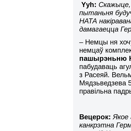
Yyh:
Скажыце, 
пытаньня буду
НАТА накіравана
дамагаецца Гер
– Немцы ня хоч
немцаў комплек
пашырэньню НА
пабудаваць агу
з Расеяй. Вельм
Мядзьведзева 5
правільна падр
Beцepoк:
Якое 
канкрэтна Герм