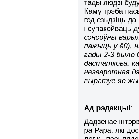
тады людзі буд
Каму трэба пась
год езьдзіць да
і супакойваць 
сэнсоўны варыя
пажыць у ёй), н
гады 2-3 было 
дастаткова, каб
незваротная дэ
выратуе яе жых
Ад рэдакцыі
:
Дадзенае інтэр
ра Рара, які д
логікі, пасьляд