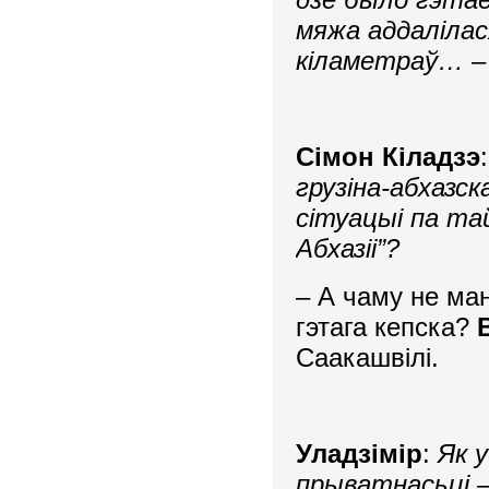
мяжа аддалілас
кіламетраў… – 
Сімон Кіладзэ
грузіна-абхазс
сітуацыі па та
Абхазіі”?
– А чаму не ма
гэтага кепска?
Саакашвілі.
Уладзімір
:
Як 
прыватнасьці 