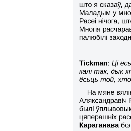
што я сказаў, 
Маладым у мног
Расеі нічога, ш
Многія расчарав
палюбілі захо
Tickman
:
Ці ёс
калі так, дык 
ёсьць той, хто
–
На мяне вялік
Аляксандравіч 
былі ўплывовым
цяперашніх рас
Караганава
бол