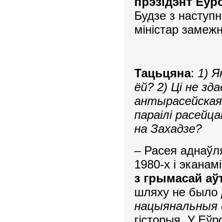
прэзідэнт Еў
Будзе з наступн
міністар замеж
Тацьцяна
:
1) Я
ёй? 2) Ці не зд
антырасейская 
параілі расейц
на Захадзе?
– Расея аднаўл
1980-х і эканам
з грымасай а
шляху не было
нацыянальныя д
гісторыя. У Еўр