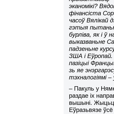
эканомікі? Вяд
фінансіста Сора
часоў Вялікай д
гэтыя пытаньн
бурліва, як і ў
выказваньне Са
падзеньне курс
ЗША і Еўропай.
пазіцыі Францы
зь яе энэргарэ
тэхналогіямі –
– Пакуль у Ням
раздае іх напр
вышыні. Жыцьцё
Еўразьвязе ўсё 