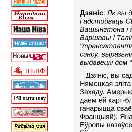
Дзяніс
:
Як вы д
і адстойваць С
Вашынгтона і 
Варшавы і Талі
“трансатланты
сэнсу, выразьн
выдавецкі дом “
– Дзяніс, вы са
Нямецкая эліта
Захаду. Амерык
даем ёй карт-б
ганарыцца сваё
Францыяй). Яна
Еўропы назаўсё