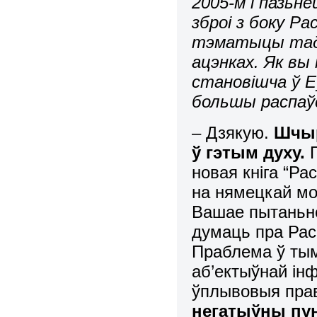
2005-м і пазьн
зброі з боку Р
тэматыцы тады
ацэнках. Як вы
становішча ў Е
большы распаў
– Дзякую.
Шчыр
ў гэтым духу.
П
новая кніга “Ра
на нямецкай мов
Вашае пытаньне
думаць пра Рас
Праблема ў тым
аб’ектыўнай ін
ўплывовыя прав
негатыўны пун