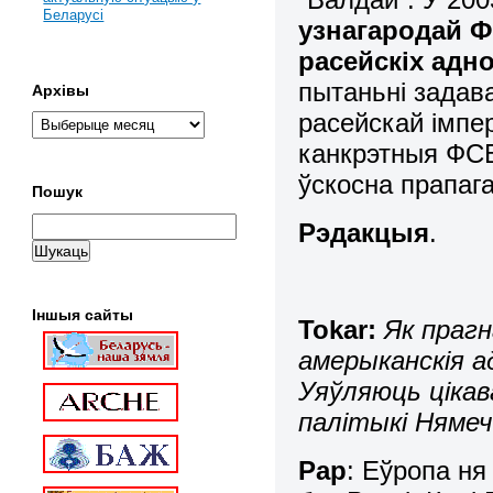
Беларусі
узнагародай Ф
расейскіх адно
пытаньні задава
Архівы
расейскай імпер
канкрэтныя ФСБш
ўскосна прапаг
Пошук
Рэдакцыя
.
Іншыя сайты
Tokar:
Як прагн
амерыканскія а
Уяўляюць ціка
палітыкі Няме
Рар
: Еўропа н