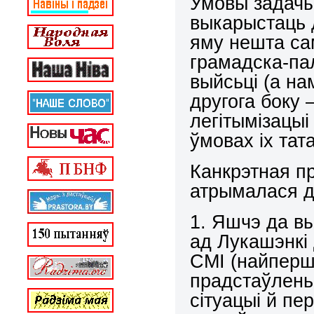
Умовы задачы 
выкарыстаць 
яму нешта с
грамадска-пал
выйсьці (а на
другога боку 
легітымізацыі
ўмовах іх тат
Канкрэтная п
атрымалася д
1. Яшчэ да в
ад Лукашэнкі
СМІ (найперш
прадстаўлень
сітуацыі й пе