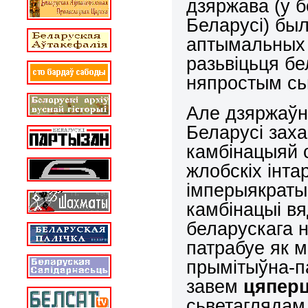
дзяржава (у б
Беларусі) был
аптымальных 
разьвіцьця б
няпростым сь
Але дзяржаўн
Беларусі заха
камбінацыяй 
жлобскіх інта
імперыякраты
камбінацыі вя
беларускага н
патрабуе як 
прымітыўна-п
завем
цяпер
сьветаглядам