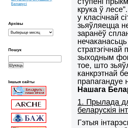
ступені прык
Беларусі
крука ў лесе”
у класічнай сі
зьяўляецца не
Архівы
заранёў сплан
нечаканасьць
стратэгічнай 
Пошук
зыходным фон
тое, што зья
канкрэтнай бе
прапагандуе 
Іншыя сайты
Нашага Бела
1. Прылада дл
беларускія ін
Гэтыя інтарэ