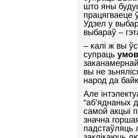
што яны буду
працягваеце ў
Удзел у выба
выбараў – гэ
– калі ж вы ў
супраць
умов
заканамернай
вы не зьняліс
народ да байк
Але інтэлекту
“аб’яднаных д
самой акцыі 
значна горша
падстаўляць 
заклікаюць л