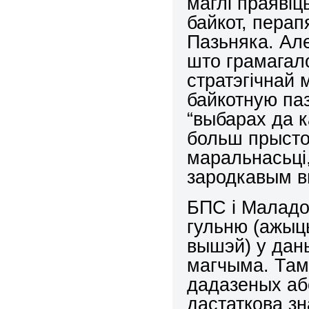
маглі праявіц
байкот, пера
Пазьняка. Але
што грамагал
стратэгічнай 
байкотную па
“выбарах да 
больш прыстой
маральнасьці
зародкавым вы
БПС і Маладо
гульню (ажыць
вышэй) у даны
магчыма. Там
дадазеных аб
дастаткова з