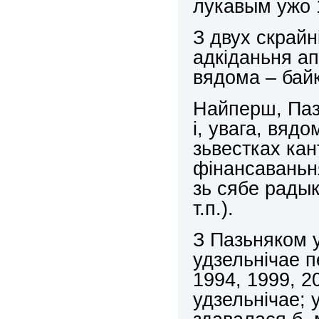
лукавым ужо 
З двух скрайн
адкіданьня а
вядома – байк
Найперш, Паз
і, увага, вяд
зьвестках ка
фінансаваньн
зь сябе рады
т.п.).
З Пазьняком у
удзельнічае 
1994, 1999, 20
удзельнічае; 