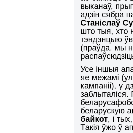
выканаў, пры
адзін сябра п
Станіслаў Су
што тыя, хто 
тэндэнцыю ўв
(праўда, мы н
распаўсюдзіц
Усе іншыя апаз
яе межамі (у
кампаніі), у 
заблыталіся. 
беларусафобс
беларускую а
байкот
, і тых
Такія ўжо ў а