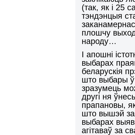
(так, як і 25 
тэндэнцыя ст
заканамернас
плошчу выход
народу…
І апошні істо
выбарах прая
беларускія прэ
што выбары ў 
зразумець мож
другі ня ўнес
прапановы, я
што вышэй зап
выбарах выяві
агітаваў за св