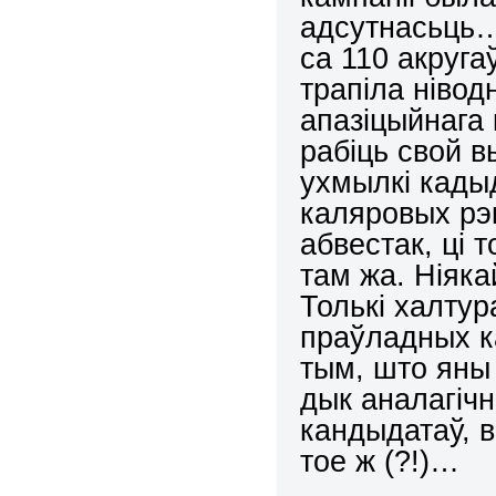
адсутнасьць…
са 110 акруг
трапіла ніводн
апазіцыйнага
рабіць свой в
ухмылкі кадыд
каляровых рэ
абвестак, ці 
там жа. Ніяка
Толькі халтура
праўладных к
тым, што яны 
дык аналагіч
кандыдатаў, в
тое ж (?!)…