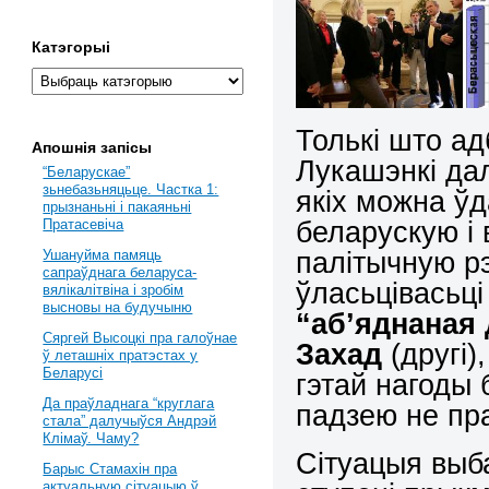
Катэгорыі
Толькі што а
Апошнія запісы
Лукашэнкі да
“Беларускае”
зьнебазьняцьце. Частка 1:
якіх можна ў
прызнаньні і пакаяньні
беларускую і
Пратасевіча
палітычную рэ
Ушануйма памяць
сапраўднага беларуса-
ўласьцівасьці
вялікалітвіна і зробім
высновы на будучыню
“аб’яднаная
Сяргей Высоцкі пра галоўнае
Захад
(другі)
ў леташніх пратэстах у
Беларусі
гэтай нагоды
Да праўладнага “круглага
падзею не пр
стала” далучыўся Андрэй
Клімаў. Чаму?
Сітуацыя выба
Барыс Стамахін пра
актуальную сітуацыю ў