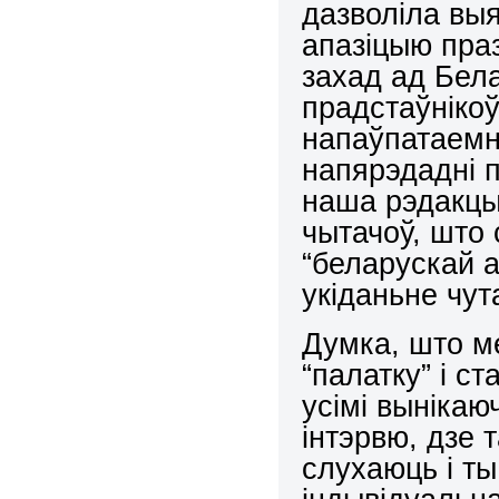
дазволіла выя
апазіцыю пра
захад ад Бел
прадстаўніко
напаўпатаемн
напярэдадні 
наша рэдакцы
чытачоў, што 
“беларускай а
укіданьне чу
Думка, што м
“палатку” і ст
усімі вынікаю
інтэрвю, дзе
слухаюць і ты