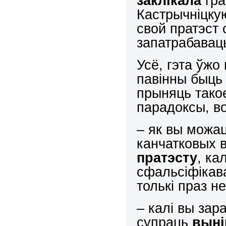
заклікала
гра
Кастрычніцку
свой пратэст 
запатрабавац
Усё, гэта ўжо
павінны быць 
прыняць тако
парадоксы, во
– як вы можа
канчатковых 
пратэсту
, ка
сфальсіфікав
толькі праз н
– калі вы зар
супраць
выні