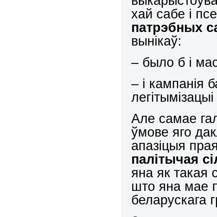
выкарыстоўва
хай сабе і п
патрэбных са
вынікаў:
– было б і м
– і кампанія 
легітымізацыі
Але самае га
ўмове яго да
апазіцыя прая
палітычая сі
яна як такая 
што яна мае 
беларускага 