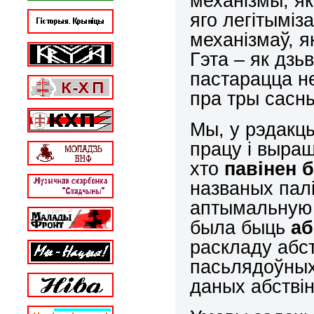
механізмы, я
яго легітыміз
механізмаў, я
Гэта – як дзь
пастарацца н
пра тры сасны
Мы, у рэдакцы
працу і выраш
хто
павінен 
названых пал
аптымальную 
была быць
аб
раскладу абст
пасьлядоўных
даных абстві