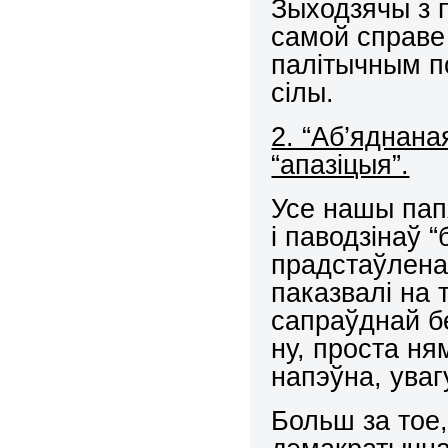
Зыходзячы з п
самой справе 
палітычным п
сілы.
2. “Аб’яднана
“апазіцыя”.
Усе нашы пап
і паводзінаў 
прадстаўленай
паказвалі на 
сапраўднай б
ну, проста ня
напэўна, уваг
Больш за тое,