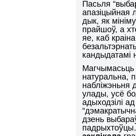
Пасьля “выбар
апазіцыйная л
дык, як мінім
прайшоў, а хт
яе, каб краіна
безальтэрнат
кандыдатамі 
Магчымасьць г
натуральна, 
набліжэньня д
улады, усё бо
адыходзілі а
“дэмакратычна
дзень выбараў
падрыхтоўцы…