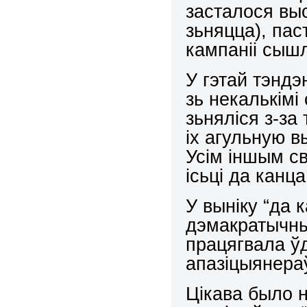
засталося выс
зьняцца), па
кампаніі сышл
У гэтай тэндэ
зь некалькімі
зьняліся з-за
іх агульную в
Усім іншым св
ісьці да канца
У выніку “да 
дэмакратычны
працягвала ў
апазіцыянераў
Цікава было н