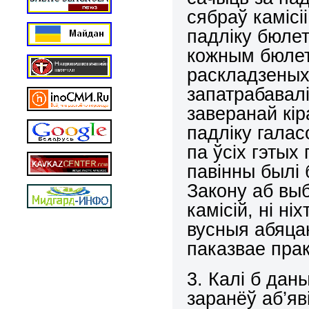
сябраў камісі
падліку бюлет
кожным бюлет
раскладзеных 
запатрабавалі
заверанай кіра
падліку галас
па ўсіх гэтых
павінны былі
Закону аб выба
камісій, ні ні
вусныя абяцан
паказвае прак
3. Калі б дан
заранёў аб’яв