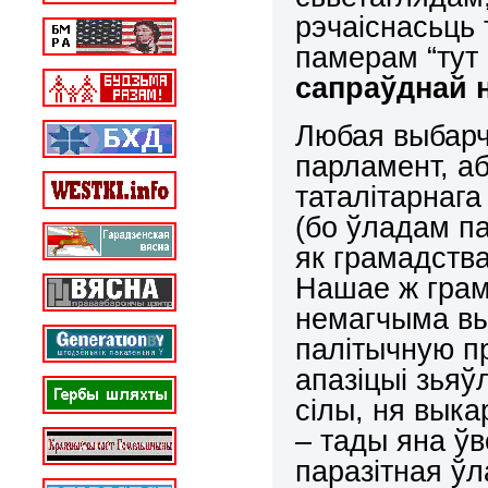
рэчаіснасьць
памерам “тут 
сапраўднай 
Любая выбарч
парламент, а
таталітарнаг
(бо ўладам п
як грамадства
Нашае ж грам
немагчыма вы
палітычную п
апазіцыі зьяў
сілы, ня выка
– тады яна ўв
паразітная ўл