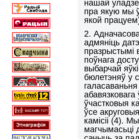
нашай уладзе 
пра якую мы ў
якой працуем)
2. Адначасов
адмяніць датэ
празрыстымі в
поўнага досту
выбарчай яўкі
бюлетэняў у 
галасаваньня 
абавязковага
ўчастковыя ка
ўсе акруговы
камісіі (4). 
магчымасьці 
сачыць за пад