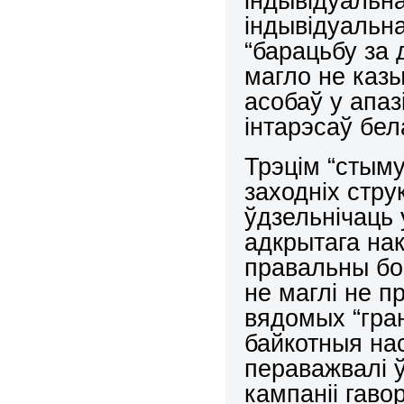
індывідуальна
індывідуальн
“барацьбу за 
магло не каз
асобаў у апа
інтарэсаў бе
Трэцім “стым
заходніх стру
ўдзельнічаць 
адкрытага нак
правальны бок
не маглі не п
вядомых “гран
байкотныя нас
пераважвалі ў
кампаніі гаво