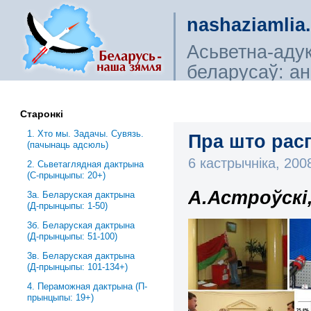
nashaziamlia
Асьветна-аду
беларусаў: ана
сьветагляды, і
Старонкі
1. Хто мы. Задачы. Сувязь.
Пра што рас
(пачынаць адсюль)
6 кастрычніка, 20
2. Сьветаглядная дактрына
(С-прынцыпы: 20+)
А.Астроўскі,
3a. Беларуская дактрына
(Д-прынцыпы: 1-50)
3б. Беларуская дактрына
(Д-прынцыпы: 51-100)
3в. Беларуская дактрына
(Д-прынцыпы: 101-134+)
4. Пераможная дактрына (П-
прынцыпы: 19+)