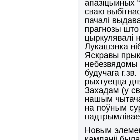
апазіцыйных “
сваю выбітна
пачалі выдав
прагнозы што 
цыркулявалі н
Лукашэнка ні
Яскравы прык
небезвядомы 
будучага г.зв.
рыхтуецца дл
Захадам (у с
нашым чытачам
на поўным сур
падтрымлівае
Новым элеме
кампаніі был