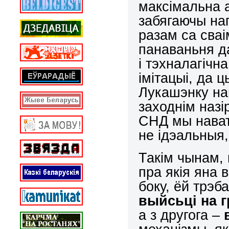
максімальна 
забягаючы на
разам са сваі
панаваньня д
і тэхналагічн
імітацыі, да 
Лукашэнку на
заходнім назі
СНД мы нават
не ідэальныя
Такім чынам, 
пра якія яна 
боку, ёй трэ
выйсьці на 
а з другога –