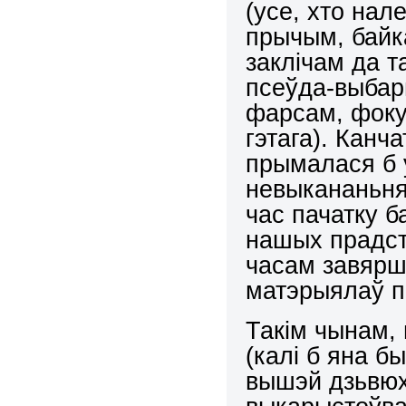
(усе, хто нал
прычым, байка
заклічам да т
псеўда-выбар
фарсам, фоку
гэтага). Канч
прымалася б 
невыкананьня
час пачатку ба
нашых прадста
часам завярш
матэрыялаў п
Такім чынам,
(калі б яна б
вышэй дзьвюх