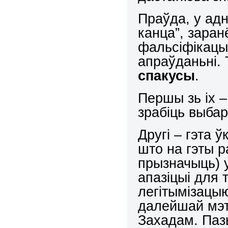
Праўда, у адн
канца”, зара
фальсіфікацы
апраўданьні. 
спакусы
.
Першы зь іх –
зрабіць выба
Другі – гэта ў
што на гэты р
прызначыць) у
апазіцыі для 
легітымізацыю 
далейшай мэт
Захадам. Паз