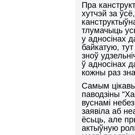
Пра канструкт
хутчэй за ўсё
канструктыўн
тлумачыць ус
у адносінах д
байкатую, тут
зноў удзельн
ў адносінах д
кожны раз зн
Самым цікавы
паводзіны “Ха
вуснамі небе
заявіла аб не
ёсьць, але п
актыўную ролю