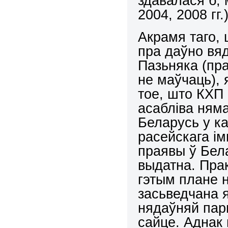
здавалася б, 
2004, 2008 гг
Акрамя таго,
пра даўно вя
Пазьняка (пра
не маўчаць), 
тое, што КХП 
асабліва ням
Беларусь у к
расейскага ім
праявы ў Бела
выдатна. Пра
гэтым плане 
засьведчана я
нядаўняй пар
сайце. Аднак 