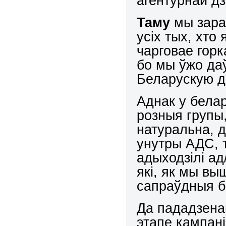
агентурнай д
Таму
мы заран
усіх тых, хто
чарговае горк
бо мы ўжо даў
Беларускую д
Аднак у белар
розныя групы,
натуральна, д
унутры АДС, т
адыходзілі ад
які, як мы вы
сапраўдныя б
Да пададзена
этапе кампан