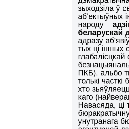
дэмакратычнай
зыходзіла ў с
аб’ектыўных і
народу –
адзі
беларускай 
адразу аб’яві
тых ці іншых 
глабалісцкай 
безнацыяналь
ПКБ), альбо т
толькі часткі
хто зьяўляец
каго (найвера
Навасяда, ці 
бюракратычну
унутранага б