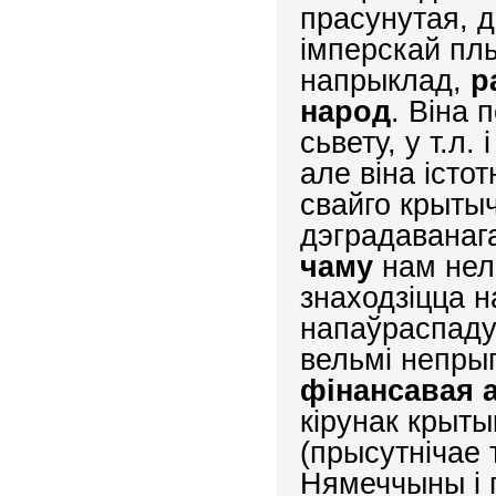
прасунутая, 
імперскай пл
напрыклад,
р
народ
. Віна 
сьвету, у т.л.
але віна істо
свайго крыты
дэградаванаг
чаму
нам нель
знаходзіцца н
напаўраспаду
вельмі непры
фінансавая а
кірунак крыты
(прысутнічае 
Нямеччыны і п