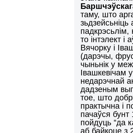
Баршчэўскаг
таму, што ар
зьдзейсьніць 
падкрэсьлім, 
то інтэлект і
Вячорку і Іва
(дарэчы, фру
чыньнік у ме
Івашкевічам у
недарэчнай а
дадзеным вып
тое, што добр
практычна і п
пачаўся бунт 
пойдуць “да 
аб байкоце з 