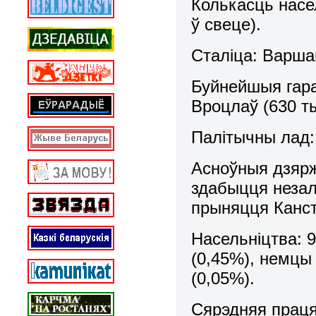
Колькасць насе
ў свеце).
Сталіца:
Варшав
Буйнейшыя гар
Вроцлаў (630 ты
Палітычны лад
Асноўныя дзяр
здабыцця незале
прыняцця Кансты
Насельніцтва:
9
(0,45%), немцы 
(0,05%).
Сярэдняя прац