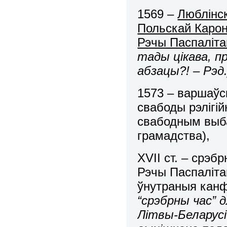
1569 –
Люблінск
Польскай Кароны
Рэчы Паспаліт
тады цікава, п
абзацы?! – Рэд.
1573 – варшаў
свабоды рэлігі
свабодным выб
грамадства),
XVII ст. – срэб
Рэчы Паспаліта
ўнутраныя канфл
“срэбрны час” 
Літвы-Беларус