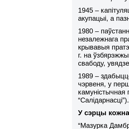
1945 – капітул
акупацыі, а па
1980 – паўстан
незалежнага пр
крывавыя пратэс
г. на ўзбярэжжы
свабоду, увядзе
1989 – здабыццё
чэрвеня, у пер
камуністычная 
“Салідарнасці”)
У сэрцы кожна
“Мазурка Дамбр