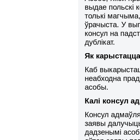
выдае польскі к
толькі магчыма
ўрачыста. У вып
консул на падс
дублікат.
Як карыстацца
Каб выкарыстац
неабходна прад
асобы.
Калі консул а
Консул адмаўля
заявы далучыць
дадзенымі асоб