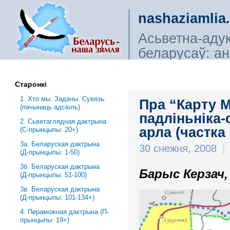
nashaziamlia
Асьветна-аду
беларусаў: ана
сьветагляды, і
Старонкі
1. Хто мы. Задачы. Сувязь.
Пра “Карту М
(пачынаць адсюль)
падліньніка-
2. Сьветаглядная дактрына
арла (частка 
(С-прынцыпы: 20+)
3a. Беларуская дактрына
30 снежня, 2008
|
(Д-прынцыпы: 1-50)
3б. Беларуская дактрына
Барыс Керзач,
(Д-прынцыпы: 51-100)
3в. Беларуская дактрына
(Д-прынцыпы: 101-134+)
4. Пераможная дактрына (П-
прынцыпы: 19+)