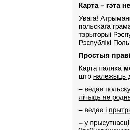
Карта – гэта н
Увага! Атрыман
польскага грам
тэрыторыі Рэсп
Рэспублікі Поль
Простыя прав
Карта паляка
м
што
належыць д
– ведае польск
лічыць яе родн
– ведае і
прытр
– у прысутнасц