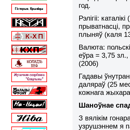
год.
Рэлігіі:
каталікі
прыватнасці, пр
плыняў (каля 13
Валюта:
польск
еўра = 3,75 зл.
(2006)
Гадавы ўнутран
даляраў (25 мес
кожнага жыхара
Шаноўнае спад
З вялікім гонар
узрушэннем я п