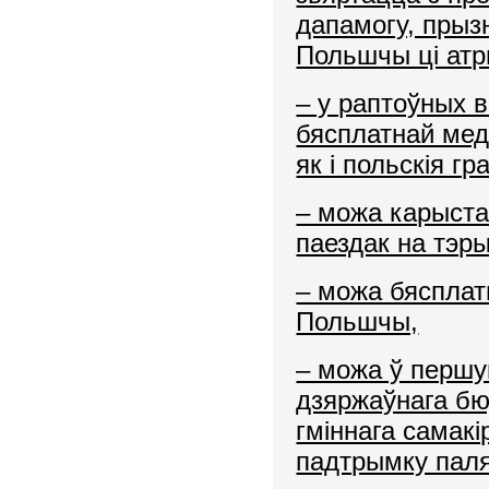
дапамогу, прыз
Польшчы ці ат
– у раптоўных
бясплатнай мед
як і польскія г
– можа карыста
паездак на тэр
– можа бясплат
Польшчы,
– можа ў першу
дзяржаўнага бю
гміннага самак
падтрымку паля