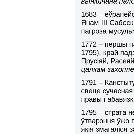
вынішчана пало
1683 – еўрапейс
Янам ІІІ Сабеск
пагроза мусуль
1772 – першы п
1795), край па
Прусіяй, Расея
цалкам захопле
1791 – Канстыту
свеце сучасная
правы і абавязк
1795 – страта н
ўтварэння ўжо п
якія змагаліся