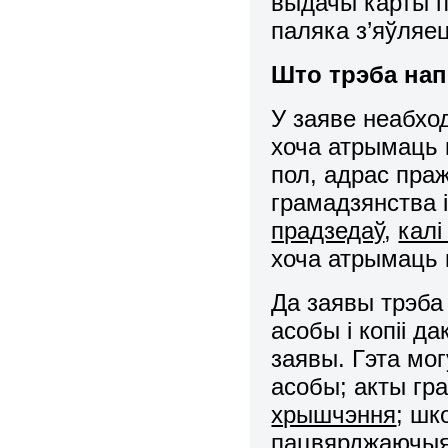
выдачы карты п
паляка з’яўляе
Што трэба нап
У заяве неабход
хоча атрымаць 
пол, адрас пра
грамадзянства 
прадзедаў
,
калі
хоча атрымаць 
Да заявы трэба
асобы і копіі 
заявы. Гэта мо
асобы; акты гра
хрышчэння
; шк
пацвярджаючыя