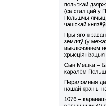
польскай дзярж
(са сталіцай у
Польшчы лічыцц
чэшскай князёўн
Пры яго кіраван
земляў (у межа
выключэннем не 
хрысціянізацыя 
Сын Мешка – Б
каралём Польшчы
Пераломныя дат
нашай краіны н
1076 – каранац
больш чым 40-га