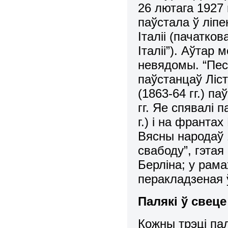
26 лютага 1927 
паўстала ў ліпе
Італіі (пачатко
Італіі”). Аўтар
невядомы. “Пес
паўстанцаў Ліст
(1863-64 гг.) п
гг. Яе спявалі 
г.) і на франта
Вясны народаў 1
свабоду”, гэтая
Берліна; у рам
перакладзеная ў
Палякі ў свеце
Кожны трэці па