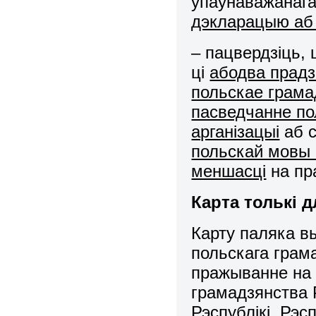
ўпаўнаважанага
дэкларацыю аб 
– пацвердзіць, 
ці
абодва прад
польскае грама
пасведчанне по
арганізацыі
аб с
польскай мовы 
меншасці
на пра
Карта толькі д
Карту паляка в
польскага грам
пражыванне на 
грамадзянства 
Рэспублікі,
Рэсп