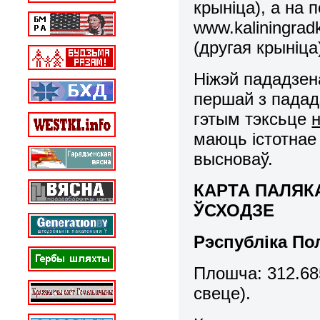
крыніца), а на 
www.kaliningrad
(другая крыніца
Ніжэй пададзен
першай з падад
гэтым тэксьце
маюць істотнае
высноваў.
КАРТА ПАЛЯК
ЎСХОДЗЕ
Рэспубліка П
Плошча:
312.68
свеце).