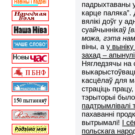
падрыхтаваны у
карце паляка”.
вялікі доўг у а
суайчыннікаў
[
можа, гэта нам
віны, а
у вынік
захад – апынул
Нягледзячы на 
выкарыстоўваць
касцёлаў для ма
страціць працу,
тэрыторыі было
падтрымлівалі 
пахаванні продк
вытрымалі!
І с
польскага наро