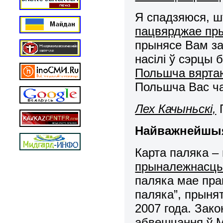
Я спадзяюся, 
пацвярджае пры
прынясе Вам за
насілі ў сэрцы 
Польшча вярта
Польшча Вас ч
Лех Качыньскі,
Найважнейшыя
Карта паляка – 
прыналежнасць 
паляка мае пра
паляка”, прыня
2007 года. Зако
абвешчання ў Мо