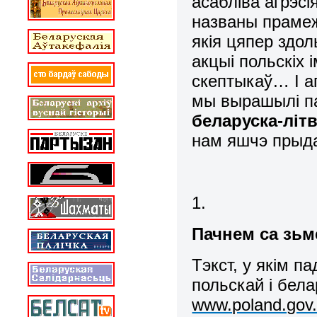
асабліва агрэсія
названы прамежа
якія цяпер здо
акцыі польскіх 
скептыкаў… І ап
мы вырашылі па
беларуска-літв
нам яшчэ пры
1.
Пачнем са зьм
Тэкст, у якім п
польскай і бел
www.poland.gov.p