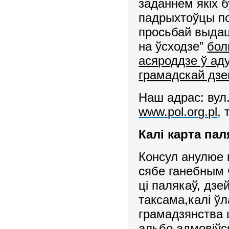
заданнем якіх 
падрыхтоўцы по
просьбай выдац
на ўсходзе”
бол
асяроддзе ў ад
грамадскай дзе
Наш адрас: вул.
www.pol.org.pl
, 
Калі карта па
Консул анулюе к
сябе ганебным 
ці палякаў, дзе
таксама,калі ў
грамадзянства 
альбо адмовіўс