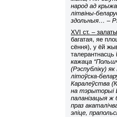
народ ад крыжа
літвіны-белару
здольныя… – Рэ
XVI ст. – залат
багатая, яе пло
сёння), у ёй жы
талерантнасць 
кажаца “Польшч
(Рэспубліку) я
літоўска-белар
Каралеўства (К
на тэрыторыі В
паланізацыя ж 
праз акаталічв
эліце, прапольс