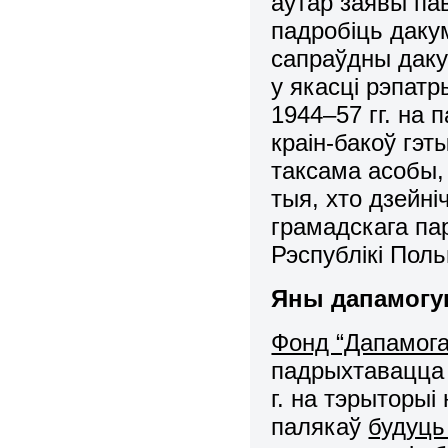
аўтар заявы пав
падробіць даку
сапраўдны даку
у якасці рэпатр
1944–57 гг. на 
краін-бакоў гэ
таксама асобы,
тыя, хто дзейні
грамадскага па
Рэспублікі Пол
Яны дапамогу
Фонд “Дапамога
падрыхтавацца 
г. на тэрыторы
палякаў
будуць