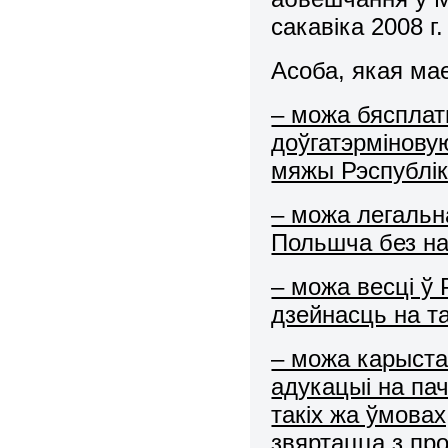
сакавіка 2008 г.
Асоба, якая мае
– можа бясплат
доўгатэрмінову
мяжы Рэспублік
– можа легальн
Польшча без на
– можа весці ў
дзейнасць на та
– можа карыста
адукацыі на па
такіх жа ўмовах,
звяртацца з пр