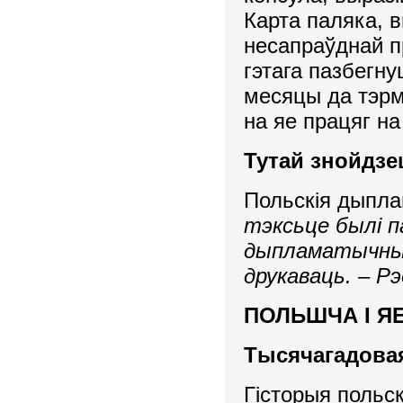
Карта паляка, 
несапраўднай п
гэтага пазбегну
месяцы да тэрм
на яе працяг на
Тутaй знойдзе
Польскія дыпл
тэксьце былі п
дыпламатычных
друкаваць. – Рэ
ПОЛЬШЧА І Я
Тысячагадова
Гісторыя польск