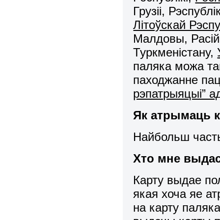
Грузіі, Рэспублі
Літоўскай Рэспу
Малдовы, Расій
Туркменістану,
паляка можа та
паходжанне пац
рэпатрыяцыі” ад
Як атрымаць к
Найбольш часты
Хто мне выдас
Карту выдае по
якая хоча яе ат
на карту паляк