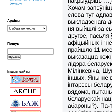
пакрыўдзіць”…):
Беларусі
Хочам запэўніц
слова тут адпа
выкладзенага д
Архівы
ня выйшлі за с
другое, пасьля 
афіцыйных і “н
Пошук
прайшло 11 мес
выказацца кожн
лідэра беларуск
Мілінкевіча, Шу
Іншыя сайты
іншых. Яны
не 
інтарэсы белару
вядома, пытань
беларускай нацы
абароны?). Па-т