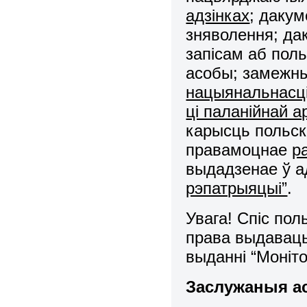
адзінках
; даку
зняволення; да
запісам аб поль
асобы; замежн
нацыянальнасц
ці паланійнай а
карысць польск
правамоцнае
р
выдадзенае ў а
рэпатрыяцыі”
.
Увага! Спіс пол
права выдаваць
выданні “Моніто
Заслужаныя а