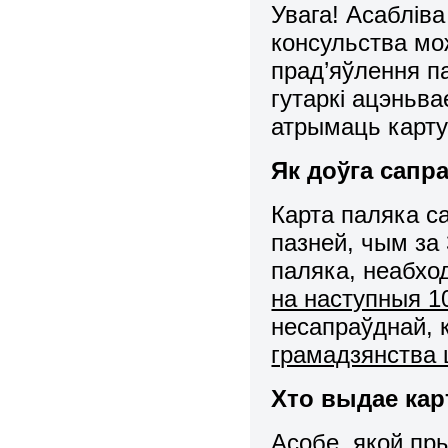
Увага! Асаблів
консульства мо
прад’яўлення п
гутаркі ацэньва
атрымаць карту
Як доўга сапр
Карта паляка с
пазней, чым за
паляка, неабхо
на наступныя 1
несапраўднай, 
грамадзянства 
Хто выдае кар
Асобе, якой пр