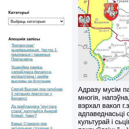
Катэгорыі
Апошнія запісы
“Беларускае”
зьнебазьняцьце. Частка 1:
прызнаньні і пакаяньні
Пратасевіча
Ушануйма памяць
сапраўднага беларуса-
вялікалітвіна і зробім
высновы на будучыню
Адразу мусім па
Сяргей Высоцкі пра галоўнае
ў леташніх пратэстах у
многія, напэўна
Беларусі
вэрхал вакол г.з
Да праўладнага “круглага
стала” далучыўся Андрэй
адпаведнасьці с
Клімаў. Чаму?
культурай і сьц
Барыс Стамахін пра
актуальную сітуацыю ў