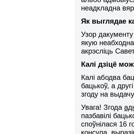
неадкладна вяр
Як выглядае к
Узор дакументу 
якую неабходна
акрэсліць Саве
Калі дзіцё мо
Калі абодва бац
бацькоў, а друг
згоду на выдачу
Увага! Згода
ад
пазбавілі бацьк
споўнілася 16 г
консула, выраз