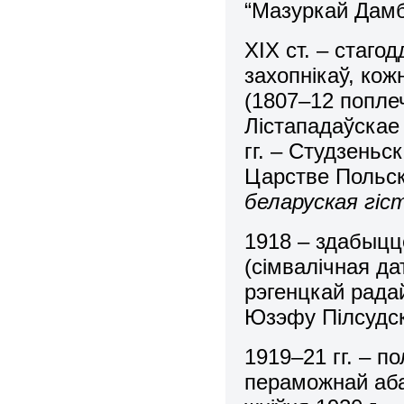
“Мазуркай Дамб
XIX ст. – стаг
захопнікаў, ко
(1807–12 поплеч
Лістападаўскае
гг. – Студзеньс
Царстве Польскі
беларуская гіст
1918 – здабыцц
(сімвалічная да
рэгенцкай рада
Юзэфу Пілсудс
1919–21 гг. – 
пераможнай аба