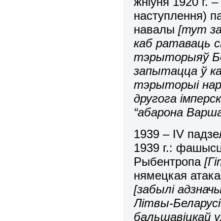
жніўня 1920 г. 
наступлення) п
навалы
[тут за
каб ратаваць с
тэрыторыяў Бела
запытацца ў ка
тэрыторыі наро
другога імперс
“абарона Варша
1939 – IV падзе
1939 г.: фашыс
Рыбентропа
[Г
нямецкая атака,
[забылі адзнач
Літвы-Беларусі
бальшавіцкай у