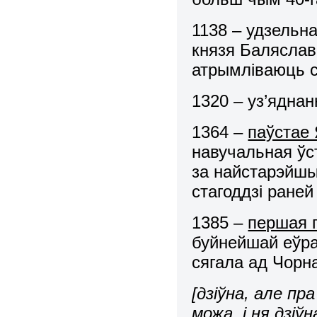
1138 – удзельн
князя Баляслав
атрымліваюць 
1320 – уз’яднан
1364 –
паўстае 
навучальная ўс
за найстарэйшы 
стагоддзі ране
1385 –
першая п
буйнейшай еўра
сягала ад Чорн
[дзіўна, але пр
можа, і ня дзіў