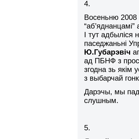
4.
Восеньню 2008 
“аб’яднанцамі”
І тут адбыліся 
паседжаньні Уп
Ю.Губарэвіч
аг
ад ПБНФ з прос
згодна зь якім
з выбарчай гонк
Дарэчы, мы пад
слушным.
5.