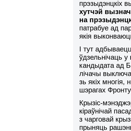
прэзыдэнцкіх вы
хутчэй вызна
на прэзыдэнц
патрабуе ад па
якія выконваю
І тут адбываецц
ўдзельнічаць у 
кандыдата ад 
лічачы выключан
зь якіх многія,
шэрагах Фронту
Крызіс-мэнэджэр
кіраўнічай пас
з чарговай кры
прыняць рашэ