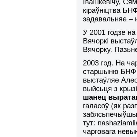
Івашкевічу, Ся
кіраўніцтва БНФ
задавальняе – н
У 2001 годзе н
Вячоркі выстаў
Вячорку. Пазьне
2003 год. На ч
старшыню БНФ 
выстаўляе Алес
выйсьця з крыз
шанец вырата
галасоў (як раз
забясьпечыўшы 
тут:
nashaziamli
чарговага невы