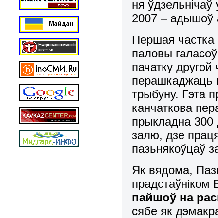
ня ўдзельнічаў 
2007 – адышоў 
Першая частка 
паловы галасоў 
пачатку другой 
перашкаджаць 
трыбуну. Гэта п
канчаткова пера
прыкладна 300 
залю, дзе праця
пазьнякоўцаў з
Як вядома, Паз
прадстаўніком 
пайшоў на ра
сябе як дэмакра