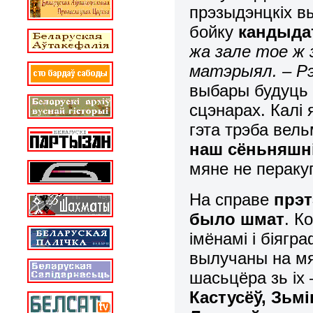
прэзыдэнцкіх в
бойку
кандыдат
жа зале тое ж 
матэрыял. – Рэ
выбары будуць 
сцэнарах. Калі
гэта трэба вел
наш сёньняшні
мяне не пераку
На справе
п
рэт
было шмат
. К
імёнамі і біягр
вылучаны на мя
шасьцёра зь іх
Кастусёў, Зьм