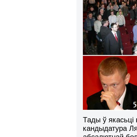
Тады ў якасьці
кандыдатура Ля
абсалютнай бо