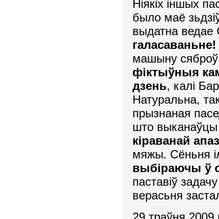
Ніякіх іншых па
было маё зьдзіў
выдатна ведае 
галасаваньне!
машыну сяброў 
фіктыўныя кам
дзень
, калі Ба
Натуральна, та
прызнаная пасе
што выканаўц
кіраванай апа
мяжы. Сёньня і
выбіраючы ў 
паставіў задач
верасьня заста
29 траўня 2009