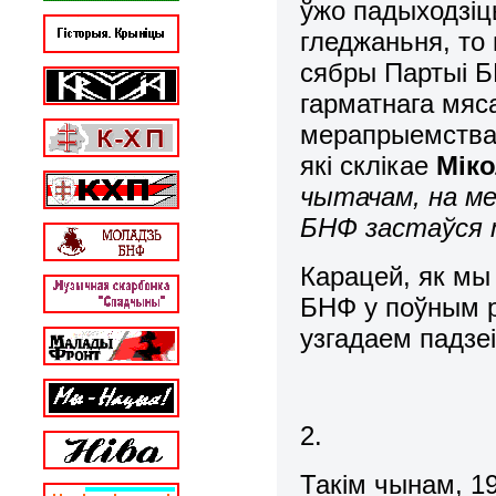
ўжо падыходзіц
гледжаньня, то 
сябры Партыі Б
гарматнага мяс
мерапрыемства, 
які склікае
Міко
чытачам, на м
БНФ застаўся т
Карацей, як мы
БНФ у поўным р
узгадаем падзеі
2.
Такім чынам, 19