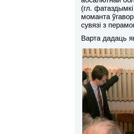
(гл. фатаздымкі
моманта ўгавор
сувязі з перамо
Варта дадаць я