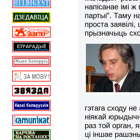
напісанае імі 
партыі”. Таму н
проста заявілі,
прызначыць схо
гэтага сходу не
ніякай юрыдычна
раз той орган, 
ці іншае рашэнь