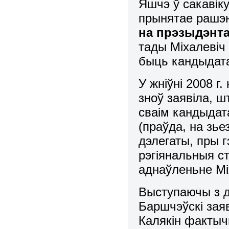
Яшчэ ў сакавік
прынятае рашэ
на прэзыдэнта
тады Міхалевіч 
быць кандыдата
У жніўні 2008 г.
зноў заявіла, 
сваім кандыдат
(праўда, на зье
дэлегаты, пры г
рэгіянальныя с
аднаўленьне Міх
Выступаючы з 
Баршчэўскі заяві
Калякін фактыч