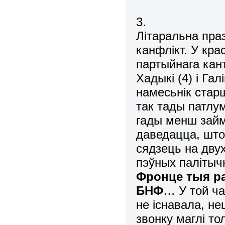
3.
Літаральна пра
канфлікт. У кра
партыйнага кан
Хадыкі (4) і Га
намесьнік стар
так тады патлум
гады менш займ
даведацца, што 
сядзець на двух
пэўных палітыч
Фронце тыя ра
БНФ
… У той ча
не існавала, н
звонку маглі т