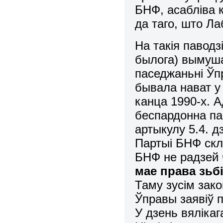
БНФ, асабліва 
да таго, што Л
На такія паводз
былога) вымуша
паседжаньні Ў
бывала нават у
канца 1990-х. 
беспардонна п
артыкулу 5.4. д
Партыі БНФ скл
БНФ не радзей 
мае права зьб
Таму зусім зак
Ўправы заявіў 
У дзень вялікаг