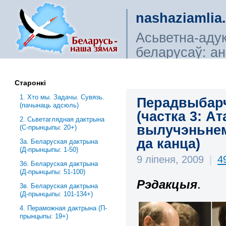
nashaziamlia
Асьветна-аду
беларусаў: ана
сьветагляды, і
Старонкі
1. Хто мы. Задачы. Сувязь.
Перадвыбарчы
(пачынаць адсюль)
(частка 3: А
2. Сьветаглядная дактрына
вылучэньнем
(С-прынцыпы: 20+)
да канца)
3a. Беларуская дактрына
(Д-прынцыпы: 1-50)
9 ліпеня, 2009
|
4
3б. Беларуская дактрына
(Д-прынцыпы: 51-100)
Рэдакцыя
.
3в. Беларуская дактрына
(Д-прынцыпы: 101-134+)
4. Пераможная дактрына (П-
прынцыпы: 19+)