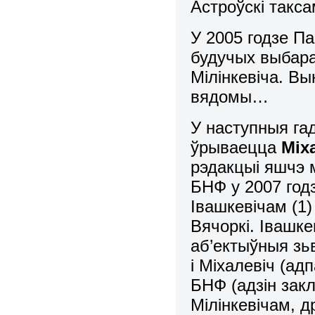
Астроўскі такс
У 2005 годзе 
будучых выбарах
Мілінкевіча. Вы
вядомы…
У наступныя гад
ўрываецца
Міх
рэдакцыі яшчэ 
БНФ у 2007 годз
Івашкевічам (1
Вячоркі. Івашк
аб’ектыўныя зьв
і Міхалевіч (ад
БНФ (адзін зак
Мілінкевічам, д