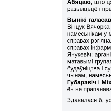
Абяцаю
, што ц
разьвіцьцё і пр
Вынікі галаса
Вінцук Вячорка
намесьнікам у 
справах рэгіяна
справах інфарм
Янукевіч; арган
мэтавымі групам
будаўніцтва і с
чынам, намесьн
Губарэвіч і Мі
ён не прапанава
Здавалася б, у