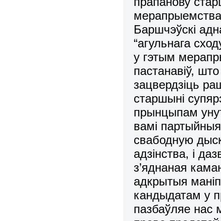
прапанову стар
мерапрыемств
Баршчэўскі адн
“агульнага сход
у гэтым мерапр
пастанавіў, шт
зацвердзіць раш
старшыні супя
прынцыпам уну
вамі партыйныя
свабодную дыск
адзінства, і да
з’яднаная кама
адкрытыя маніп
кандыдатам у п
пазбаўляе нас 