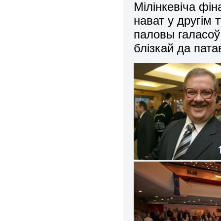
Мілінкевіча фін
нават у другім
паловы галасоў 
блізкай да пат