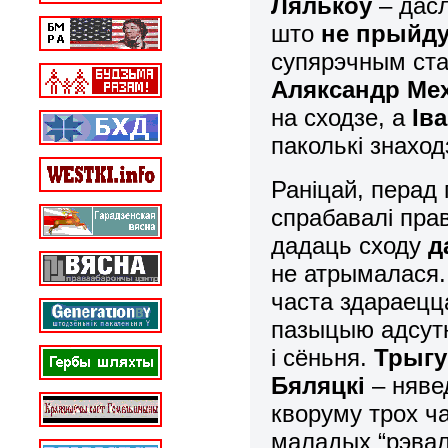
Лялькоў
– дасл
што
не прыйду
супярэчным ста
Аляксандр Ме
на сходзе, а
Ів
паколькі знаход
Раніцай, перад 
спрабавалі пра
дадаць сходу
д
не атрымалася
часта здараецц
пазыцыю адсутн
і сёньня.
Трыгу
Бяляцкі
– нявед
кворуму трох ч
маладых “рэвал