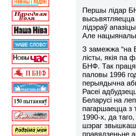
Першы лідар БН
высьвятляецца 
лідэраў апазіцы
Але нацыяналь
З замежжа “на
лісты, якія па 
БНФ. Так праця
паловы 1996 год
перыядычна абв
Расеі адбудзец
Беларусі на леп
пагаршаецца з т
1990-х, да таго
шэраг звышкашт
правядзеньне ак