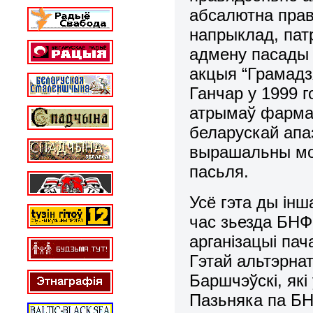
абсалютна прав
напрыклад, пат
адмену пасады 
акцыя “Грамадз
Ганчар у 1999 г
атрымаў фармал
беларускай апаз
вырашальны мо
пасьля.
Усё гэта ды інш
час зьезда БНФ 
арганізацыі пач
Гэтай альтэрна
Баршчэўскі, як
Пазьняка па БН