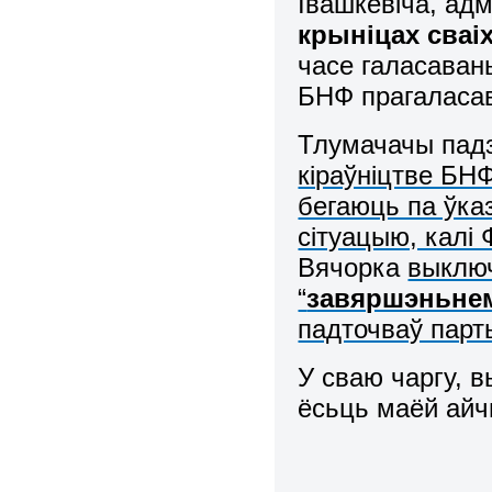
Івашкевіча, ад
крыніцах сваі
часе галасаван
БНФ прагаласав
Тлумачачы падз
кіраўніцтве БН
бегаюць па ўка
сітуацыю, калі
Вячорка
выключ
“
завяршэньне
падточваў парт
У сваю чаргу, в
ёсьць маёй айч