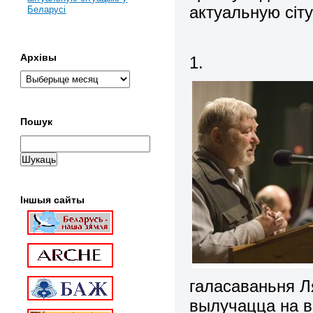
актуальную сіт
Беларусі
Архівы
1.
Пошук
Іншыя сайты
галасаваньня Л
вылучацца на в