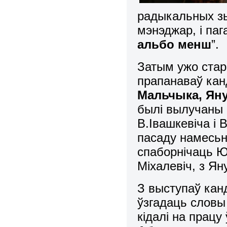
радыкальных зьм
мэнэджар, і паг
альбо менш
”
.
Затым ужо ста
прапанаваў ка
Мальчыка, Ян
былі вылучаны 
В.Івашкевіча і 
пасаду намесьн
спаборнічаць Юр
Міхалевіч, з Ян
З выступаў кан
ўзгадаць слов
кідалі на працу 