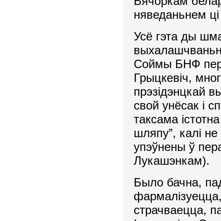
Вячоркам белар
няведаньнем ці
Усё гэта ды шм
выхалашчваньня
Соймы БНФ пера
Грыцкевіч, мно
прэзідэнцкай вы
свой унёсак і с
таксама істотна
шляпу”, калі н
упэўнены ў пера
Лукашэнкам).
Было бачна, па
фармалізуецца,
страчваецца, п