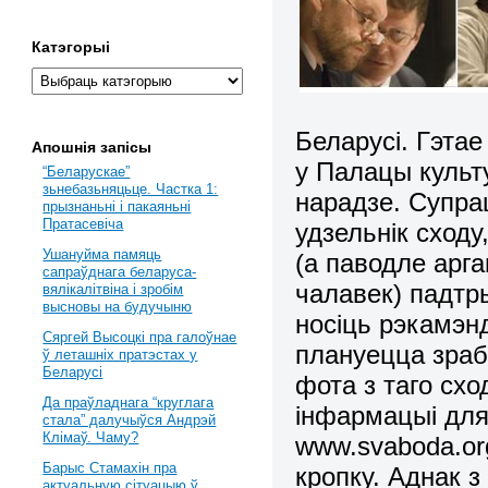
Катэгорыі
Беларусі.
Гэтае
Апошнія запісы
у Палацы культ
“Беларускае”
зьнебазьняцьце. Частка 1:
нарад
з
е. Супра
прызнаньні і пакаяньні
Пратасевіча
удзельнік сходу
Ушануйма памяць
(а паводле арга
сапраўднага беларуса-
чалавек) падтр
вялікалітвіна і зробім
высновы на будучыню
носіць рэкамэн
Сяргей Высоцкі пра галоўнае
пл
а
нуецца зраб
ў леташніх пратэстах у
Беларусі
фота з таго
схо
Да праўладнага “круглага
інфармацыі для
стала” далучыўся Андрэй
Клімаў. Чаму?
www.svaboda.or
Барыс Стамахін пра
кропку. Аднак 
актуальную сітуацыю ў