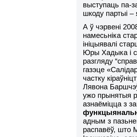
выступаць па-з
шкоду партыі – я
А ў чэрвені 200
намесьніка ст
ініцыявалі ста
Юры Хадыка і с
разгляду “справ
газэце «Саліда
частку кіраўніц
Лявона Баршчэ
ужо прынятыя р
азнаёміцца з з
функцыянальн
адным з пазьне
распавёў, што М