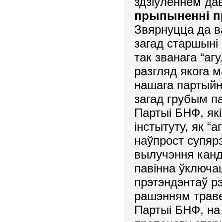
здзіўленнем да
прыпыненні п
Звярнуцца да в
загад старшыні
так званага “аг
разгляд якога 
нашага партыйн
загад грубым п
Партыі БНФ, як
інстытуту, як “
наўпрост супяр
вылучэння канд
павінна ўключа
прэтэндэнтаў р
рашэнням траве
Партыі БНФ, на