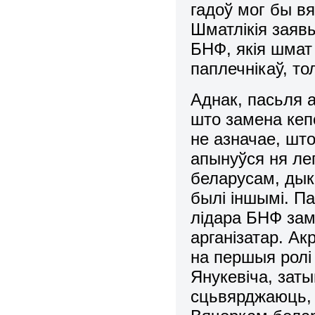
гадоў мог бы вя
Шматлікія заявы
БНФ, якія шмат 
паплечнікаў, то
Аднак, пасьля 
што замена кеп
не азначае, шт
апынуўся ня ле
беларусам, дык
былі іншымі. П
лідара БНФ зам
арганізатар. Ак
на першыя ролі
Янукевіча, заты
сцьвярджаюць, 