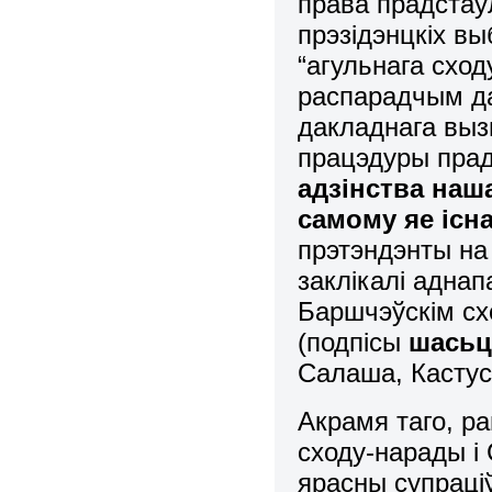
права прадста
прэзідэнцкіх в
“агульнага сход
распарадчым д
дакладнага выз
працэдуры прад
адзінства наш
самому яе іс
прэтэндэнты на
заклікалі адна
Баршчэўскім сх
(подпісы
шасьц
Салаша, Кастус
Акрамя таго, р
сходу-нарады і 
ярасны супраціў