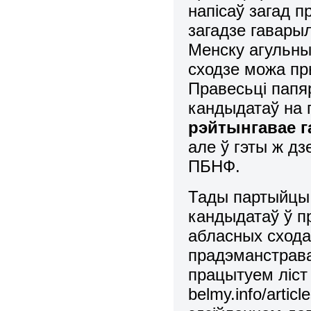
напісаў загад п
загадзе гаварыл
Менску агульны
сходзе можа п
Правесьці пап
кандыдатаў на 
рэйтынгавае г
але ў гэты ж д
ПБНФ.
Тады
партыйцы
кандыдатаў ў п
абласных сходах
прадэманстрава
працытуем ліст
belmy.info/artic