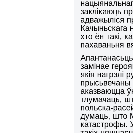
нацыянальнага
заклікаюць пр
адважыліся п
Качыньскага 
хто ён такі, 
пахаваньня в
Апантанасьць
замінае геро
якія нагрэлі р
прысьвечаны ф
аказваюцца ў
тлумачаць, ш
польска-расе
думаць, што 
катастрофы. У
такіх няшчас