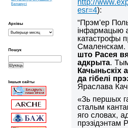
http://www.exp
Беларусі
esr=4
):
“Прэм’ер Пол
Архівы
інфармацыю а
катастрофы п
Смаленскам. 
Пошук
што Расея вя
адкрыта
. Т
Качыньскіх 
да гібелі п
Іншыя сайты
Яраслава Кач
«Зь першых г
сталым кантак
яго словах, а
прэзідэнтам 