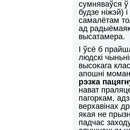
сумняваўся ў
будзе ніжэй) 
самалётам то
ад радыёмаяк
высатамера.
І ўсё б прайш
людскі чыньн
высокага клас
апошні моман
рэзка пацягн
нават праляц
пагоркам, адз
верхавінах др
якая не прыз
падчас заход