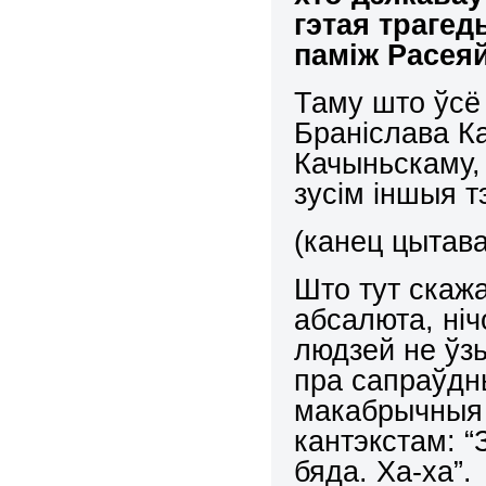
гэтая траге
паміж Расея
Таму што ўсё
Браніслава К
Качыньскаму, 
зусім іншыя тэ
(канец цытава
Што тут скажа
абсалюта, ніч
людзей не ўзь
пра сапраўдн
макабрычныя 
кантэкстам: “
бяда. Ха-ха”.