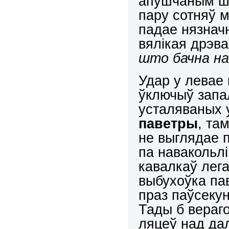
апушчаным ша
пару сотняў м
падае нязнач
вялікая дрэв
што бачна на 
Удар у левае 
ўключыў запа
усталяваных 
паветры
, та
не выглядае 
па навакольлі
кавалкаў лега
выбухоўка па
праз паўсеку
Тады б вераго
ляцеў над дал