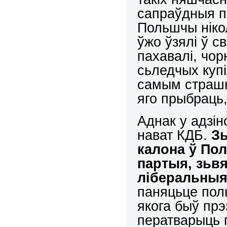
сапраўдныя п
Польшчы ніко
ўжо ўзялі ў с
пахавалі, чор
сьледчых купі
самым страшн
яго прыбраць,
Аднак у адзін
нават КДБ.
Зь
калона ў По
партыя, зьвя
ліберальныя
паняцьце пол
якога быў прэ
ператварыць п