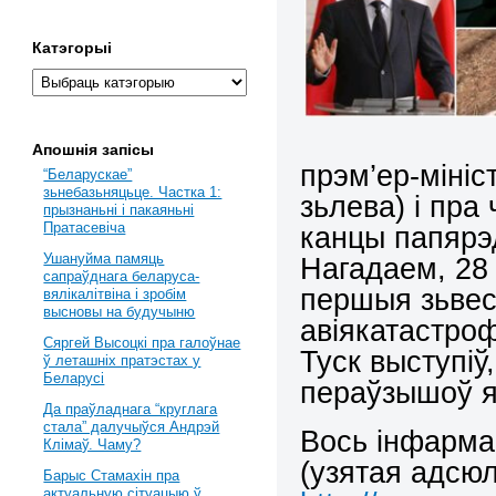
Катэгорыі
Апошнія запісы
прэм’ер-мініс
“Беларускае”
зьнебазьняцьце. Частка 1:
зьлева) і пра
прызнаньні і пакаяньні
Пратасевіча
канцы папярэд
Ушануйма памяць
Нагадаем, 28 
сапраўднага беларуса-
першыя зьвес
вялікалітвіна і зробім
высновы на будучыню
авіякатастроф
Сяргей Высоцкі пра галоўнае
Туск выступіў
ў леташніх пратэстах у
Беларусі
пераўзышоў я
Да праўладнага “круглага
стала” далучыўся Андрэй
Вось інфарма
Клімаў. Чаму?
(узятая адсюл
Барыс Стамахін пра
актуальную сітуацыю ў