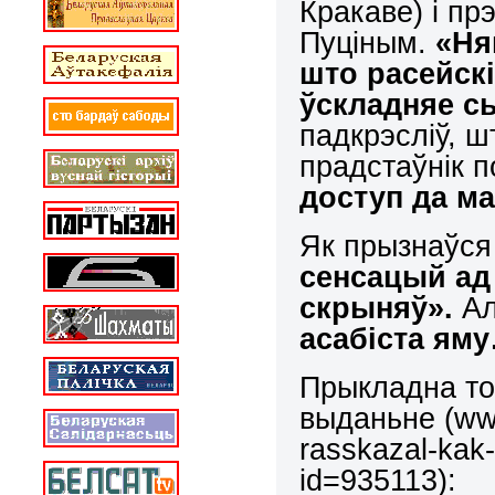
Кракаве) і пр
Пуціным.
«Ня
што расейск
ўскладняе с
падкрэсліў, 
прадстаўнік п
доступ да м
Як прызнаўся 
сенсацый ад
скрыняў».
Ал
асабіста ям
Прыкладна то
выданьне (www.
rasskazal-kak-
id=935113):