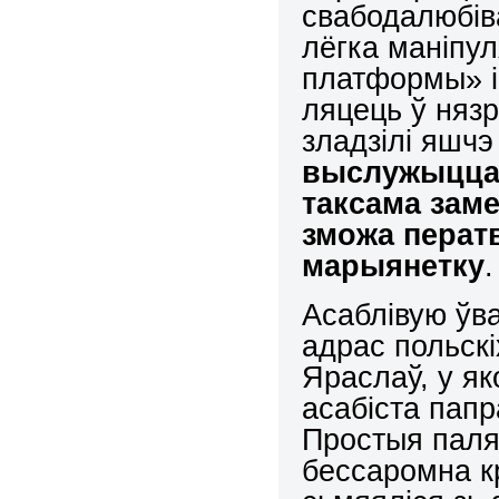
свабодалюбів
лёгка маніпу
платформы» і 
ляцець ў нязр
зладзілі яшчэ
выслужыцца
таксама заме
зможа перат
марыянетку
.
Асаблівую ўв
адрас польск
Яраслаў, у яко
асабіста папр
Простыя паляк
бессаромна к