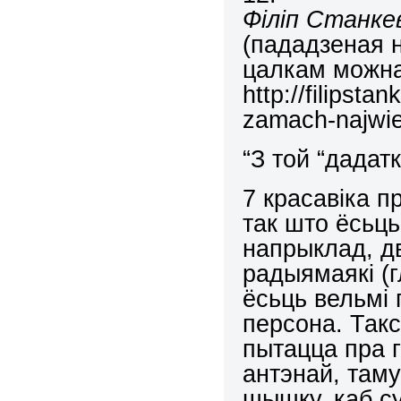
Філіп Станке
(пададзеная н
цалкам можна
http://filipst
zamach-najwie
“З той “дадат
7 красавіка 
так што ёсьць
напрыклад, д
радыямаякі (гл
ёсьць вельмі
персона. Так
пытацца пра г
антэнай, там
шышку, каб су