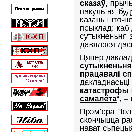
сказаў
, прыч
пакуль ня бу
казаць што-не
прыклад: каб
сутыкненьня з
давялося дас
Цяпер даклад
сутыкненьня
працавалі с
дакладнасьці
катастрофы 
самалёта
“, 
Прэм’ера Поль
скончыцца ра
нават сьпецыя