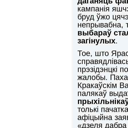
даганяць фа
кампанія яшчэ
бруд ўжо цячэ
непрывабна, 
выбараў ста
загінулых
.
Тое, што Ярас
справядлівась
прэзідэнцкі п
жалобы. Паха
Кракаўскім В
палякаў выда
прыхільніка
толькі пачатк
афіцыйна заяв
«дзеля дабра 