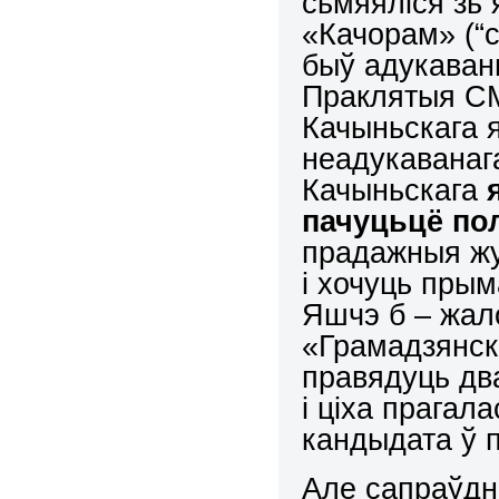
сьмяяліся зь 
«Качорам» (“с
быў адукаваны
Праклятыя СМ
Качыньскага я
неадукаванага
Качыньскага
пачуцьцё по
прадажныя жу
і хочуць пры
Яшчэ б – жал
«Грамадзянск
правядуць дв
і ціха прагал
кандыдата ў 
Але сапраўдн