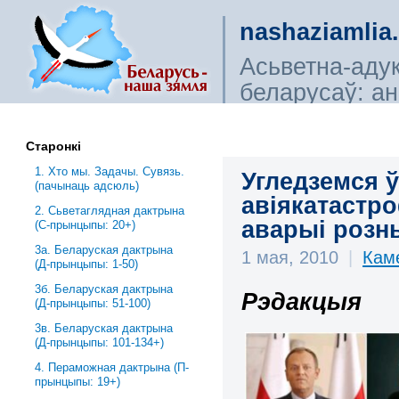
nashaziamlia
Асьветна-аду
беларусаў: ана
сьветагляды, і
Старонкі
1. Хто мы. Задачы. Сувязь.
Угледземся 
(пачынаць адсюль)
авіякатастро
2. Сьветаглядная дактрына
аварыі розн
(С-прынцыпы: 20+)
3a. Беларуская дактрына
1 мая, 2010
|
Кам
(Д-прынцыпы: 1-50)
3б. Беларуская дактрына
Рэдакцыя
(Д-прынцыпы: 51-100)
3в. Беларуская дактрына
(Д-прынцыпы: 101-134+)
4. Пераможная дактрына (П-
прынцыпы: 19+)