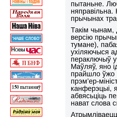
пытаньне. Люб
няправільна.
прычынах траг
Такім чынам,
версію прычын
тумане), паба
ухіляючыся а
пераключыў у
Маўляў, яно і
прайшло ўжо 
прэм’ер-міні
канферэцыі, я
абвясьціць пе
нават слова с
Атрымліваецца