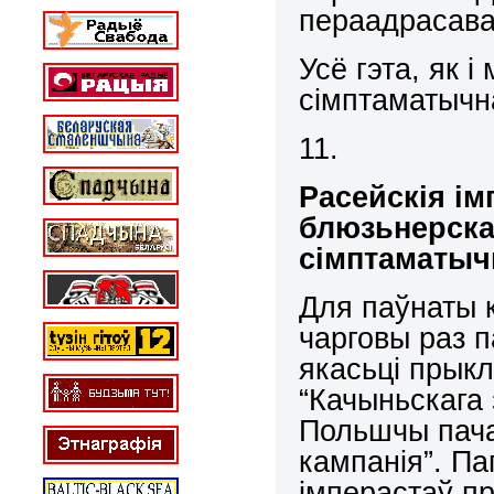
пераадрасаваў
Усё гэта, як 
сімптаматыч
11.
Расейскія і
блюзьнерска
сімптаматыч
Для паўнаты к
чарговы раз п
якасьці прык
“Качыньскага 
Польшчы пача
кампанія”. Па
імперастаў п