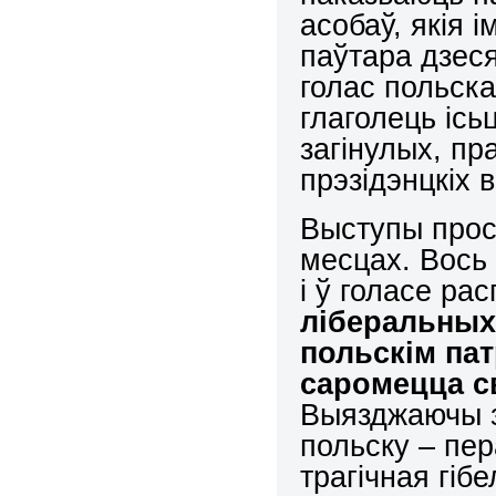
асобаў, якія і
паўтара дзес
голас польска
глаголець ісь
загінулых, пр
прэзідэнцкіх 
Выступы прос
месцах. Вось
і ў голасе ра
ліберальных
польскім па
саромецца с
Выязджаючы з
польску – пер
трагічная гіб