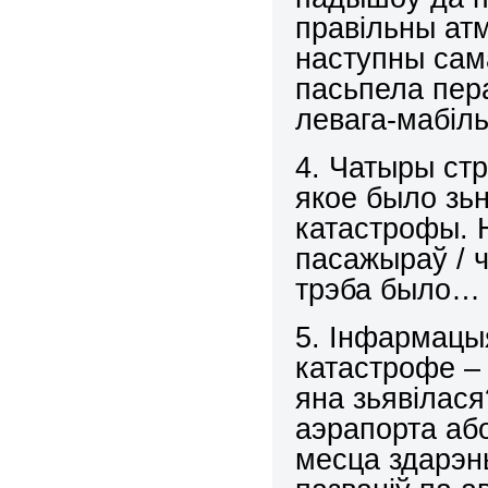
правільны ат
наступны сам
пасьпела пер
левага-мабіл
4. Чатыры стр
якое было зьн
катастрофы. 
пасажыраў / ч
трэба было… н
5. Інфармацы
катастрофе –
яна зьявілася
аэрапорта аб
месца здарэнь