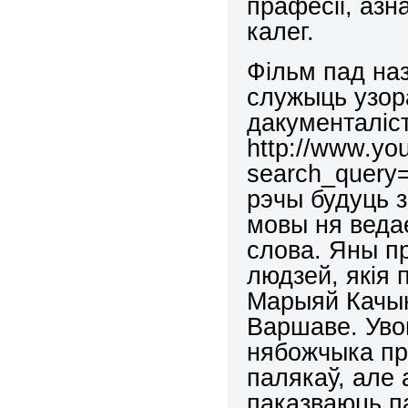
прафесіі, азн
калег.
Фільм пад на
служыць узор
дакументаліст
http://www.yo
search_query
рэчы будуць 
мовы ня веда
слова. Яны пр
людзей, якія 
Марыяй Качын
Варшаве. Уво
нябожчыка прэ
палякаў, але 
паказваюць п