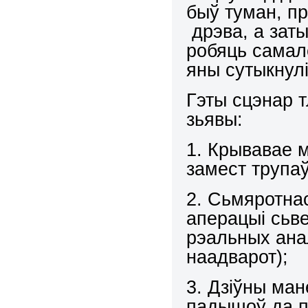
быў туман, пр
дрэва, а заты
робяць самал
яны сутыкнулі
Гэты сцэнар 
зьявы:
1. Крывавае м
замест трупаў
2. Сьмяротна
аперацыі сьв
рэальных ана
наадварот);
3. Дзіўны ма
падышоў да п