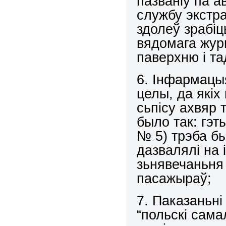
пазваніў па 
службу экстр
здолеў зрабіц
вядомага жур
паверхню і та
6. Інфармацы
целы, да якіх
сьпісу ахвяр 
было так: гэт
№ 5) трэба бы
дазвалялі на 
зьнявечаньня 
пасажыраў;
7. Паказаньні
“польскі сам