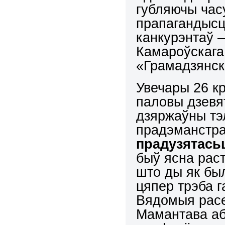
губляючы часу
прапагандысц
канкурэнтаў 
Камароўскага,
«Грамадзянск
Увечары 26 кр
паловы дзевя
дзяржаўны т
прадэманстр
прадузятась
быў ясна рас
што ды як был
цяпер трэба 
Вядомыя расе
Мамантава аб