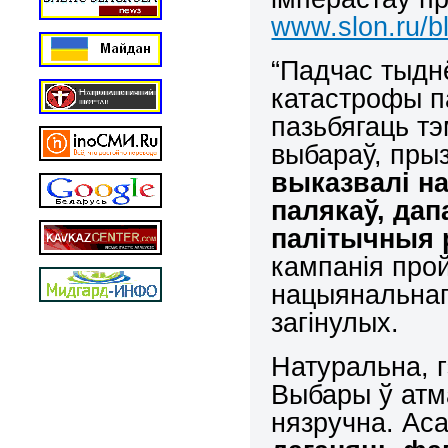
www.slon.ru/b
“Падчас тыдн
катастрофы п
пазьбягаць тэ
выбараў, пры
выказвалі н
палякаў, да
палітычныя 
кампанія прой
нацыянальнага
загінулых.
Натуральна, г
Выбары ў атм
нязручна. Ас