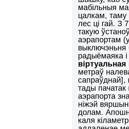
мабільныя мая
цалкам, таму 
лес ці гай. З 
такую ўстаноў
аэрапортам (у
выключэньня 
радыёмаяка і
віртуальная
метраў налева
сапраўднай],
тады пачатак
аэрапорта зна
ніжэй вяршыні
долам. Апошн
каля кіламетр
аддаленае ме