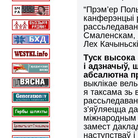
“Прэм’ер Пол
канферэнцыі р
рассьледаван
Смаленскам, 
Лех Качыньскі
Туск высока 
і адзначыў,
абсалютна п
выклікае вель
я таксама зь 
рассьледаван
з’яўляецца д
міжнародным 
замест дакла
наступстваў і