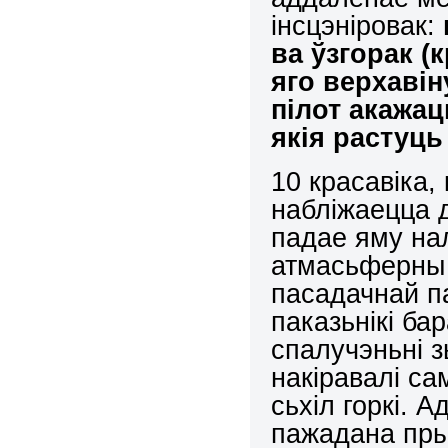
інсцэніровак:
ва ўзгорак (
яго верхавін
пілот акажац
якія растуць
10 красавіка,
набліжаецца 
падае яму на
атмасьферны ц
пасадачнай п
паказьнікі б
спалучэньні з
накіравалі са
сьхіл горкі. 
пажадана пры