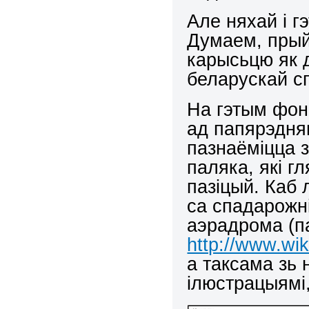
Але няхай і г
Думаем, прый
карысьцю як 
беларускай 
На гэтым фон
ад папярэдня
пазнаёміцца 
паляка, які г
пазіцый. Каб 
са спадарожні
аэрадрома (п
http://www.w
а таксама зь
ілюстрацыямі,