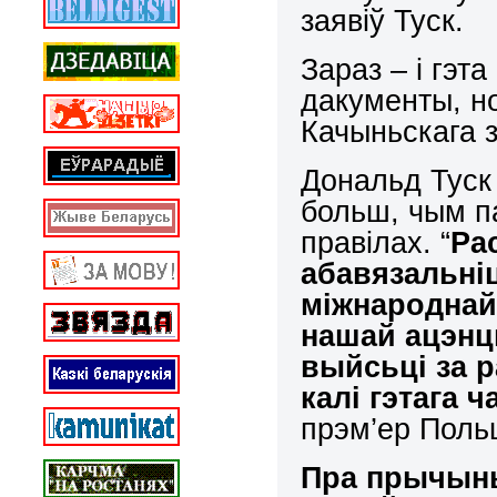
заявіў Туск.
Зараз – і гэт
дакументы, но
Качыньскага з
Дональд Туск
больш, чым п
правілах. “
Ра
абавязальні
міжнароднай 
нашай ацэнц
выйсьці за 
калі гэтага ч
прэм’ер Поль
Пра прычыны