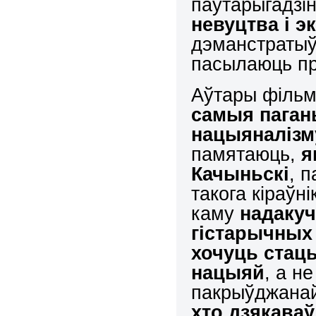
паўтарыгадзі
невуцтва і э
дэманстратыўн
пасылаюць пр
Аўтары фільм
самыя паган
нацыяналізм
памятаюць,
я
Качыньскі
, 
такога кіраўн
каму
надакуч
гістарычных
хочуць стац
нацыяй
, а н
пакрыўджанай 
хто дзякаваў