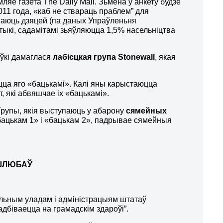
мляе газета The Daily Mail. Зьмена ў анкету будзе
11 года, «каб не ствараць праблем” для
ўваюць дзяцей (па даных Упраўленьня
ыкі, садамітамі зьяўляюцца 1,5% насельніцтва
аўкі дамаглася
лабісцкая група
Stonewall
, якая
ацца яго «бацькамі». Калі яны карыстаюцца
, які абвяшчае іх «бацькамі».
Групы, якія выступаюць у абарону
сямейных
«бацькам 1» і «бацькам 2», падрывае сямейныя
 ШЛЮБАЎ
льным уладам і адміністрацыям штатаў
 адбіваецца на грамадскім здароўі”.