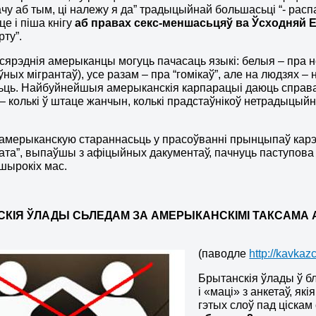
чу аб тым, ці належу я да” традыцыйнай большасьці “- расп
це і піша кнігу
аб правах секс-меншасьцяў ва Ўсходняй Еў
рту”.
” сярэднія амерыканцы могуць пачасаць языкі: белыя – пра нег
ных мігрантаў), усе разам – пра “гомікаў”, але на людзях – 
ьць. Найбуйнейшыя амерыканскія карпарацыі даюць справазд
– колькі ў штаце жанчын, колькі прадстаўнікоў нетрадыцыйна
мерыканскую стараннасьць у прасоўванні прынцыпаў карэк
“тата”, выпаўшы з афіцыйных дакументаў, пачнуць паступова 
 шырокіх мас.
СКІЯ ЎЛАДЫ
СЬЛЕДАМ ЗА АМЕРЫКАНСКІМІ ТАКСАМА 
(паводле
http://kavkaz
Брытанскія ўлады ў 
і «маці» з анкетаў, я
гэтых слоў пад ціскам