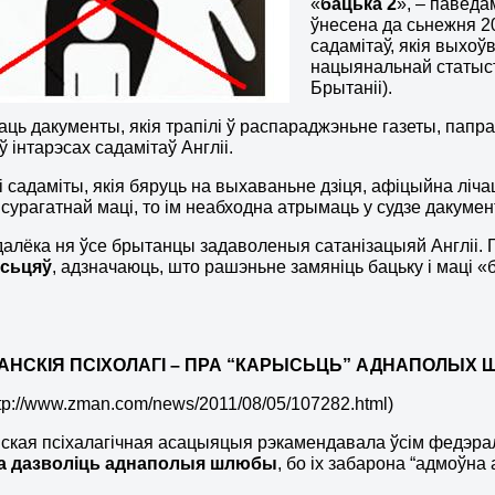
«
бацька 2
», – паведа
ўнесена да сьнежня 20
садамітаў, якія выхо
нацыянальнай статыст
Брытаніі).
аць дакументы, якія трапілі ў распараджэньне газеты, папр
 інтарэсах садамітаў Англіі.
і садаміты, якія бяруць на выхаваньне дзіця, афіцыйна ліч
 сурагатнай маці, то ім неабходна атрымаць у судзе дакумент
далёка ня ўсе брытанцы задаволеныя сатанізацыяй Англіі. 
асьцяў
, адзначаюць, што рашэньне замяніць бацьку і маці 
АНСКІЯ
ПСІХОЛАГІ – ПРА “КАРЫСЬЦЬ” АДНАПОЛЫХ
http://www.zman.com/news/2011/08/05/107282.html)
кая псіхалагічная асацыяцыя рэкамендавала ўсім федэра
а
дазволіць аднаполыя шлюбы
, бо іх забарона “адмоўна