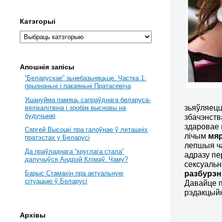
Катэгорыі
Апошнія запісы
“Беларускае” зьнебазьняцьце. Частка 1:
прызнаньні і пакаяньні Пратасевіча
Ушануйма памяць сапраўднага беларуса-
зьяўляецц
вялікалітвіна і зробім высновы на
будучыню
збачэнств
здаровае 
Сяргей Высоцкі пра галоўнае ў леташніх
лічым
мя
пратэстах у Беларусі
лепшыя ча
Да праўладнага “круглага стала”
адразу пе
далучыўся Андрэй Клімаў. Чаму?
сексуальн
разбурэн
Барыс Стамахін пра актуальную
сітуацыю ў Беларусі
Давайце п
рэдакцыйн
Архівы