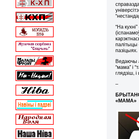
справазда
універсітэ
“нестанда
“На кухні
(іспанамоў
карэктнас
палітыцы 
пазіцыях.
Ведаючы а
“мама” і 
глядзіш, і
–
БРЫТАН
«МАМА»