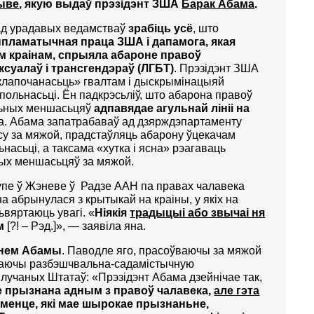
ыве
, якую выдаў прэзідэнт ЗША
Барак Абама
.
ад урадавых ведамстваў
зрабіць усё
, што
пламатычная праца ЗША і
дапамога, якая
 краінам, спрыяла абароне правоў
ксуалаў і
трансгендэраў (ЛГБТ)
. Прэзідэнт ЗША
клапочанасьць» гвалтам і дыскрымінацыяй
польнасьці. Ён падкрэсьліў, што абарона правоў
льных меншасьцяў
адпавядае агульнай лініі на
ка. Абама запатрабаваў ад дзярждэпартаменту
су за мяжой, прадстаўляць абарону ўцекачам
насьці, а таксама «хутка і ясна» рэагаваць
ных меншасьцяў за мяжой.
упе ў Жэневе ў Радзе ААН па правах чалавека
на абрынулася з крытыкай на краіны, у якіх на
ьвяртаюць увагі. «
Ніякія
традыцыі або звычаі ня
ам
[?! – Рэд.]», — заявіла яна.
нем Абамы
. Паводле яго, прасоўваючы за мяжой
джаючы разбэшчвальна-садамістычную
лучаных Штатаў: «Прэзідэнт Абама дзейнічае так,
е прызнана адным з
правоў чалавека,
але гэта
ум
е
нце, які мае шырокае прызнаньне,