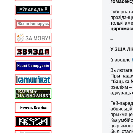
гомас
е
кс
Губерната
прэзідэнц
толькі ам
цярпімас
–
У ЗША Л
(паводле
Зь лютага
Пры падач
“бацька 
рэаліям –
адчуваць с
Гей-парад
абвясьціў
прыкмеце 
Калумбійс
цырымоні
былі стал