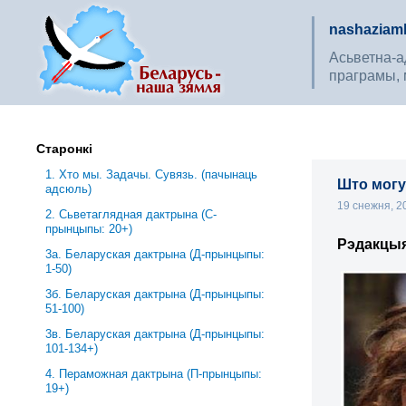
nashaziaml
Асьветна-ад
праграмы, 
Старонкі
1. Хто мы. Задачы. Сувязь. (пачынаць
Што могуц
адсюль)
19 снежня, 
2. Сьветаглядная дактрына (С-
прынцыпы: 20+)
Рэдакцы
3a. Беларуская дактрына (Д-прынцыпы:
1-50)
3б. Беларуская дактрына (Д-прынцыпы:
51-100)
3в. Беларуская дактрына (Д-прынцыпы:
101-134+)
4. Пераможная дактрына (П-прынцыпы:
19+)