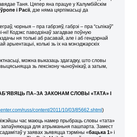
авядае Таня. Цяпер яна працуе у Калумбійскім
ропе і Расіі
, дзе няма цярпімасьці да
раў, чорныя – пра габрэяў, габрэі – пра “сьпікаў”
ні-ні! Кодэкс паводзінаў загадвае поўную
ачы ня толькі аб расавай, але і аб гендэрнай
й арыентацыі, колькі зь іх на мэнэджарскіх
тнасьці, можна выказаць здагадку, што словы
выцясьняцца зь лексікону чыноўнікаў, а затым,
АБ’ЯВЯЦЬ ПА
–
ЗА ЗАКОНАМ СЛОВЫ «ТАТА» І
center.com/russ/content/2011/10/03/85662.shtml
)
бліжэйшы час маюць намер прыбраць словы «тата»
кія запаўняюцца для атрыманьня пашпарта. Замест
 садамітаў у заявах зьявяцца тэрміны «
бацька 1
» і