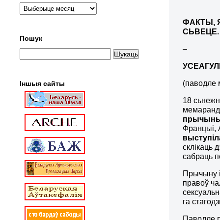
ФАКТЫ, 
СЬВЕЦЕ.
Пошук
–
УСЕАГУЛ
(паводле
Іншыя сайты
18 сьнежн
мемаранду
прычыны 
Францыі, А
выступіл
склікаць 
сабраць п
Прычыну і
правоў ча
сексуальн
га стагод
Паводле п