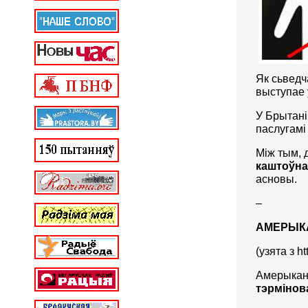
Як сьведч
выступае ў
У Брытані
паслугамі
Між тым, 
каштоўн
асновы.
–
АМЕРЫК
(узята з 
Амерыканс
тэрмінов