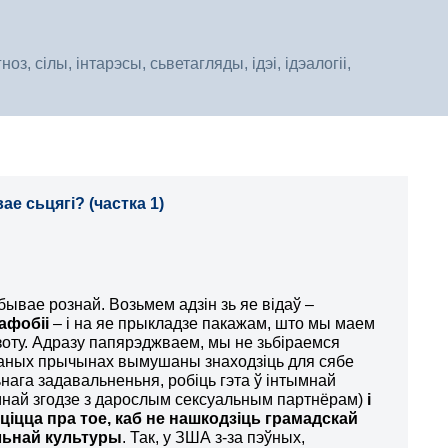
, сілы, інтарэсы, сьветагляды, ідэі, ідэалогіі,
е сьцягі? (частка 1)
ывае рознай. Возьмем адзін зь яе відаў –
афобіі
– і на яе прыкладзе пакажам, што мы маем
рзоту. Адразу папярэджваем, мы не зьбіраемся
траных прычынах вымушаны знаходзіць для сябе
ага задавальненьня, робіць гэта ў інтымнай
емнай згодзе з дарослым сексуальным партнёрам)
і
іцца пра тое, каб не нашкодзіць грамадскай
льнай культуры
. Так, у ЗША з-за пэўных,