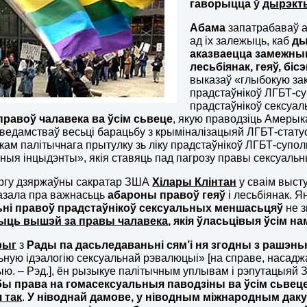
гаворыцца
ў
дырэкт
Абама
запатрабаваў 
ад іх залежыць, каб
ды
аказваецца замежным
лесьбіянак, геяў, бісэ
выказаў «глыбокую за
прадстаўнікоў ЛГБТ-су
прадстаўнікоў сексуа
правоў чалавека ва
ўсім сьвеце
, якую праводзіць Амеры
ведамстваў весьці барацьбу з крыміналізацыяй ЛГБТ-стату
ікам палітычнага прытулку зь ліку прадстаўнікоў ЛГБТ-суполь
зныя інцыдэнты», якія ставяць пад пагрозу правы сексуаль
аргу дзяржаўны сакратар ЗША
Хілары Клінтан
у сваім выст
азала пра важнасьць
абароны правоў геяў
і лесьбіянак. Я
ні правоў прадстаўнікоў сексуальных меншасьцяў
не з
ыць вышэй за
правы чалавека
, якія ўласьцівыя ўсім н
рыг
з
Рады па
дасьледаваньні сям’і
ня
згодны з
рашэнь
ную ідэалогію сексуальнай рэвалюцыі» [на справе, наса
ю. – Рэд.], ён рызыкуе палітычным уплывам і рэпутацыяй З
бы права на
гомасексуальныя паводзіны ва
ўсім сьвец
я
так
.
У ніводнай дамове, у ніводным міжнародным дак