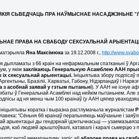
ЯКІЯ СЬВЕДЧАЦЬ ПРА НАЎМЫСНАЕ НАСАДЖЭНЬНЕ “ЛІ
ЬНАЕ ПРАВА НА СВАБОДУ СЕКСУАЛЬНАЙ АРЫЕНТАЦ
 матэрыяла
Яна Максімюка
за 19.12.2008 г.,
http://www.svabo
я дыпламаты з 66 краін на нефармальным спатканьні ў Арг
м, у якім
заклікаюць Генеральную Асамблею ААН прыс
іх сексуальнай арыентацыі.
Ініцыятыва збору подпісаў
ргентыны, Бразіліі, Харватыі, Габону, Нідэрландаў і Нарвэгі
а з асобнай заявай у гэтым пытаньні
). У ААН не існуе а
дэбаты ў Генеральнай Асамблеі над нейкім пытаньнем. Але 
одпісы ад ня менш чым 100 краінаў (у ААН цяпер уваходзяц
ніцыятывы коратка і выразна растлумачыла журналістам
Р
лавека: “Сёньня 66 краінаў перапыняюць маўчаньне і заяў
ай арыентацыі ды гендэрнай ідэнтычнасьці — узаемазьвяза
зьдзя, каб людзей арыштоўвалі, катавалі і каралі сьмерцю 
адпісантаў мемарандуму, запіс аб
абароне права на сва