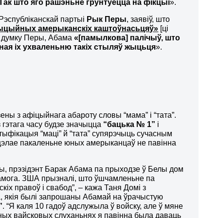
Так што яго рашэньне
грунтуецца
на фікцыі
».
 Рэспубліканскай партыі
Рык Перы
, заявіў, што
дыцыйных амерыканскіх каштоўнасьцяў»
[ці
а думку Перы, Абама
«[памылкова] палічыў, што
ая іх
ухваленьню такіх стыляў жыцьця
».
ы з афіцыйнага абароту словы “мама” і “тата”.
 гэтага часу будзе значыцца
“бацька № 1”
і
тыфікацыя “маці” й “тата” супярэчыць сучасным
 цэлае пакаленьне юных амерыканцаў не павінна
, прэзідэнт Барак Абама па прыходзе ў Белы дом
перамога. ЗША прызналі, што ўшчамленьне па
х правоў і свабод”, – кажа Таня Домі з
а, якія былі запрошаны Абамай на ўрачыстую
”
. “Я каля 10 гадоў адслужыла ў войску, але ў мяне
ных вайсковых слуханьнях я павінна была даваць