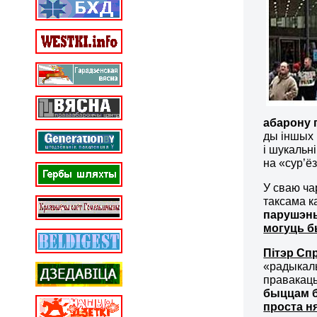
абарону 
ды іншых 
і шукальн
на «сур’ё
У сваю ч
таксама к
парушэнь
могуць б
Пітэр Сп
«радыкаль
правакацы
быццам
проста н