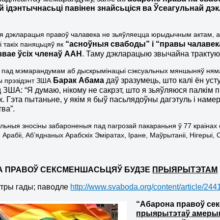
й ідэнтычнасьці павінен знайсьціся ва Ўсеагульнай дэк
я дэкларацыя правоў чалавека не зьяўляецца юрыдычным актам, а 
“асноўныя свабоды” і “правы чалавек
і такіх паняцьцяў як
звае ўсіх членаў ААН
. Таму дэкларацыю звычайна трактую
 пад мэмарандумам аб дыскрымінацыі сэксуальных мяншыняў няма п
Барак Абама
даў зразумець, што калі ён уст
ы прэзідэнт ЗША
д ЗША: “Я думаю, нікому не сакрэт, што я зьяўляюся палкім 
к. Гэта пытаньне, у якім я быў пасьлядоўны дагэтуль і на
тва”.
льныя зносіны забароненыя пад пагрозай пакараньня ў 77 краінах с
Арабіі, Аб’яднаных Арабскіх Эміратах, Іране, Маўрытаніі, Нігерыі, 
А ПРАВОЎ СЕКСМЕНШАСЬЦЯЎ БУДЗЕ
ПРЫЯРЫТЭТАМ
 тры гады; паводле
http://www.svaboda.org/content/article/24
“А
барона правоў с
е
прыярытэтаў ам
е
ры