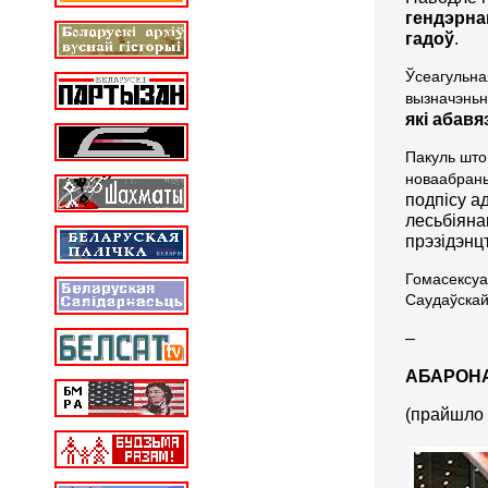
гендэрна
гадоў
.
Ўсеагульна
вызначэньн
які абавя
Пакуль што
новаабран
подпісу а
лесьбіяна
прэзідэнц
Гомасексуа
Саудаўскай 
–
АБАРОН
(прайшло