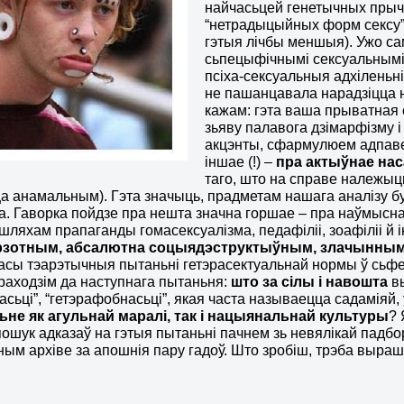
найчасьцей генетычных прыч
“нетрадыцыйных форм сексу”
гэтыя лічбы меншыя). Ужо с
сьпецыфічнымі сексуальнымі 
псіха-сексуальныя адхіленьні
не пашанцавала нарадзіцца 
кажам: гэта ваша прыватная 
зьяву палавога дзімарфізму 
акцэнты, сфармулюем адпаве
іншае (!) –
пра актыўнае на
таго, што на справе належы
а анамальным). Гэта значыць, прадметам нашага аналізу б
а. Гаворка пойдзе пра нешта значна горшае – пра наўмысн
шляхам прапаганды гомасексуалізма, педафіліі, зоафіліі й 
рзотным, абсалютна соцыядэструктыўным, злачынны
сы тэарэтычныя пытаньні гетэрасектуальнай нормы ў сьфер
раходзім да наступнага пытаньня:
што за сілы і навошта
в
асьці”, “гетэрафобнасьці”, якая часта называецца садаміяй,
ьне як агульнай маралі, так і нацыянальнай культуры
?
ошук адказаў на гэтыя пытаньні пачнем зь невялікай падбор
ым архіве за апошнія пару гадоў. Што зробіш, трэба выра