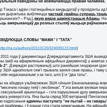
уальныя паводзіны не абвяшчаюцца правам чалавека. 
р Тэхаса і адзін і патэнцыйных кандыдатаў у прэзідэнты ад
кая дырэктыва зьяўляецца
часткай «вайны супраць тра
ерыканскіх? – Рэд.]
,
якую вядзе адміністрацыя Абамы
. Н
ьць амерыканцаў да
розных стыляў жыцьця раўназначн
ІКВІДУЮЦЦА СЛОВЫ “МАМА” І “ТАТА”
http://ria.ru/authors/20110120/324009123.html
)
 2011 года ў дакументацыі Дзярждэпартамента ЗША выведзен
ы заяў на афармленьне афіцыйных дакументаў, у анкетах з
№ 2”
. Дзярждэп растлумачыў, што ранейшая гендэрная ідэн
 у ЗША аднаполыя сем’і трывала занялі свае правы, і таму
ябе недасканалымі з-за таго, што ў іх “два таты”.
ы на абодвух узьбярэжжах ЗША сёньня ўзначальваюць мэры
 “месячнік гонару геяў і лесбіянак”. “Гэта вельмі вялікая 
сексуальнай арыентацыі – гэта парушэньне духу амерыканскі
кага універсітэта. Яна была сярод 500 ветэранаў Пентагон
ю падпісаньня
адмены пастулату “не пытай – не гавары
ыя праблемы, і ў рэшце гэта стала немагчымым. На афіцый