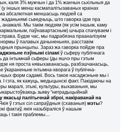
ын, каля 3% мужчын і да 1% жанчын сьхільныя да
 (у іншых менш касмапалітызаваных краінах
ама абсалютная меншасьць людзей са
жаданьнямі сьведчыць, што гаворка ідзе пра
, анамаліі. Мы такім людзям (як усім іншым, каму
нармальным, паўнавартасным) шчыра спачуваем і
справа. Будзе час, мы падрабязна прааналізуем
і нормы ў палавых дачыненьнях, расставім
дныя прынцыпы. Зараз жа гаворка пойдзе пра
саджэньне
пэўнымі сіламі
ў сьферу публічнага
ць да інтымнай сьферы (ды яшчэ пры гэтым
удзе ня проста нявыхаванасьць, разбэшчанасьць,
ае ўкараненьне
інтымна-хворага ў публічна-
іншых форм садаміі. Вось такое насаджэньне мы і
м
. І гэта, як кажуць, медыцынскі факт. Пакідаючы на
ы маралі, этыкі, культуры, выхаваньня, мы
ыкарыстоўваюць зьяву “нетрадыцыйнай
у якасьці палітычнай зброі, накіраванай на
Якія ў гэтых сіл сапраўдныя (схаваныя)
мэты
?
кі фактаў, якія назьбіраліся ў нашым
шаць і такія праблемы…