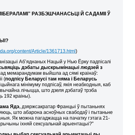
БЕРАЛАМІ” РАЗБЭШЧАНАСЬЦІ Й САДАМІІ Ў
ЫІ?
da.org/content/Article/1361713.html
)
анізацыі Аб’яднаных Нацый у Нью Ёрку падпісалі
ьвяціць дэбаты дыскрымінацыі людзей з
 пад мемарандумам выйшла ад сямі краінаў:
і (
подпісу Беларусі там няма і Беларусь
фіцыйнага мінімуму подпісаў, якія неабходныя, каб
звычайна лічыцца, што дзеля дэбатаў трэба
ь 192 краіны).
ама Ядэ,
дзяржсакратар Францыі ў пытаньнях
ляюць, што абарона асноўных свабодаў і пытаньне
ныя. Як можна пагаджацца на пачатку гэтага 21-
з прычыны іхняй сексуальнай арыентацыі?”
бодны выбар сексуальнай арыентацыі ды