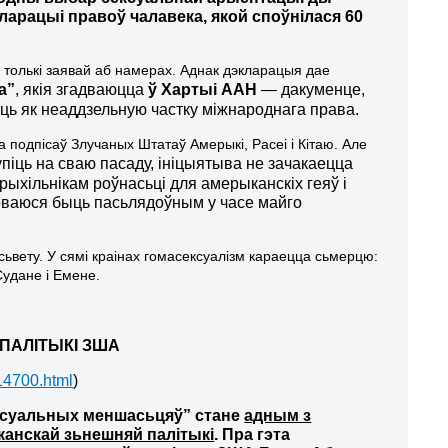
ларацыі правоў чалавека, якой споўнілася 60
толькі заявай аб намерах. Аднак дэкларацыя дае
а”
, якія згадваюцца
ў Хартыі ААН
— дакуменце,
ць як неаддзельную частку міжнароднага права.
одпісаў Злучаных Штатаў Амерыкі, Расеі і Кітаю. Але
упіць на сваю пасаду, ініцыятыва не зачакаецца
прыхільнікам роўнасьці для амерыканскіх геяў і
мерваюся быць пасьлядоўным у часе майго
ьвету. У сямі краінах гомасексуалізм караецца сьмерцю:
Судане і Емене.
ПАЛІТЫКІ ЗША
414700.html
)
ксуальных меншасьцяў
”
стане
адным з
канскай зьнешняй палітыкі
.
Пра гэта