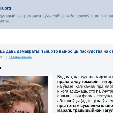
ia.org
укацыйны, грамадазнаўчы сайт для беларусаў: аналіз, прагноз
мэты.
ь даць дэмакратыі тыя, хто выносіць паскудства на cва
2011
|
14 каментарыяў
я
.
Вядома, паскудства-мярзота б
прапаганду гомафіліі-гетэр
на ўвазе, калі кажам пра мя
нікога асуджаць, хто па ўну
анамальныя формы сексуальн
абстаноўцы (адзін ці па ўза
пры гэтым сумленна клапоц
маралі, традыцыйнай і агу