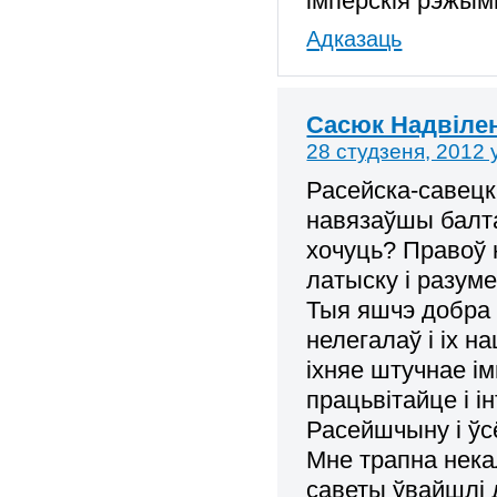
імперскія рэжым
Адказаць
Cасюк Надвілен
28 студзеня, 2012 
Расейска-савецк
навязаўшы балта
хочуць? Правоў 
латыску і разуме
Тыя яшчэ добра 
нелегалаў і іх 
іхняе штучнае і
працьвітайце і 
Расейшчыну і ўс
Мне трапна некал
саветы ўвайшлі д