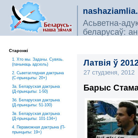
nashaziamlia
Асьветна-аду
беларусаў: ана
сьветагляды, і
Старонкі
1. Хто мы. Задачы. Сувязь.
Латвія ў 2012
(пачынаць адсюль)
27 студзеня, 2012
2. Сьветаглядная дактрына
(С-прынцыпы: 20+)
Барыс Стама
3a. Беларуская дактрына
(Д-прынцыпы: 1-50)
3б. Беларуская дактрына
(Д-прынцыпы: 51-100)
3в. Беларуская дактрына
(Д-прынцыпы: 101-134+)
4. Пераможная дактрына (П-
прынцыпы: 19+)