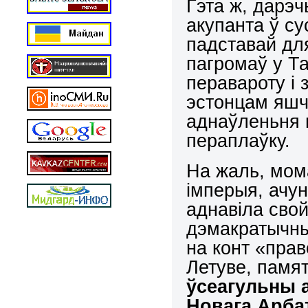
Гэта ж, дарэч
акупанта ў су
падставай для
пагромаў у Т
перавароту і 
эстонцам яшч
аднаўленьня н
пераплаўку.
На жаль, мо
імперыя, ачу
аднавіла свой
дэмакратычны
на конт «прав
Летуве, памя
ўсеагульны а
Новага Арбат