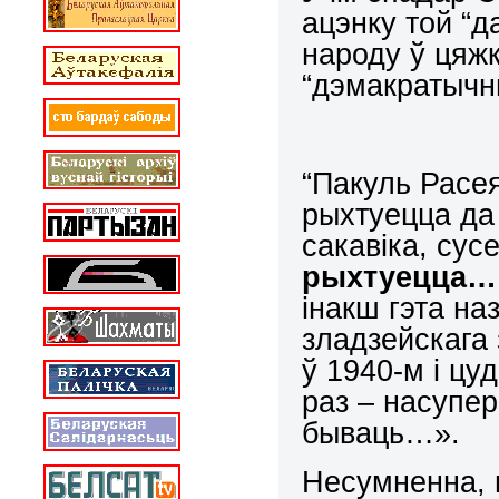
ацэнку той “д
народу ў цяжку
“дэмакратычн
“Пакуль Расея
рыхтуецца да
сакавіка, сус
рыхтуецца… 
інакш гэта на
зладзейскага 
ў 1940-м і цу
раз – насупе
бываць…».
Несумненна, 