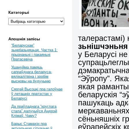
Катэгорыі
талерастамі) 
Апошнія запісы
зьнішчэньня
“Беларускае”
зьнебазьняцьце. Частка 1:
у Беларусі не
прызнаньні і пакаяньні
Пратасевіча
супрацьлеглы
Ушануйма памяць
дэмакратычна
сапраўднага беларуса-
“Эўропу”. Яка
вялікалітвіна і зробім
высновы на будучыню
якая раманты
Сяргей Высоцкі пра галоўнае
беларускія “
ў леташніх пратэстах у
Беларусі
пашукаць адка
Да праўладнага “круглага
меркаваньнях
стала” далучыўся Андрэй
Клімаў. Чаму?
сёньняшніх г
Барыс Стамахін пра
еўрапейскіх к
актуальную сітуацыю ў