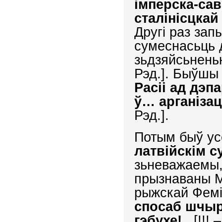
імперска-са
сталінісцка
Другі раз за
сумеснасьць д
зьдзяйсьнень
Рэд.]. Быўшы
Расіі ад дэп
ў… арганізац
Рэд.].
Потым быў ус
латвійскім с
зьневажаемы,
прызнаваны М
рыжскай Фем
спосаб шчыр
гэбухе!..
[!!! 