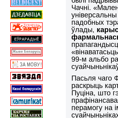
былі падрывы
Чачні. «Мале
універсальны 
падобных тэр
ўлады,
карыс
фармальнась
прапагандысц
«вінаватасьць
99-м альбо р
суайчыньнікаў
Пасьля чаго Ф
раскрыць кар
Пуціна, што г
прафінансава
перамогу на 
суайчыньніках