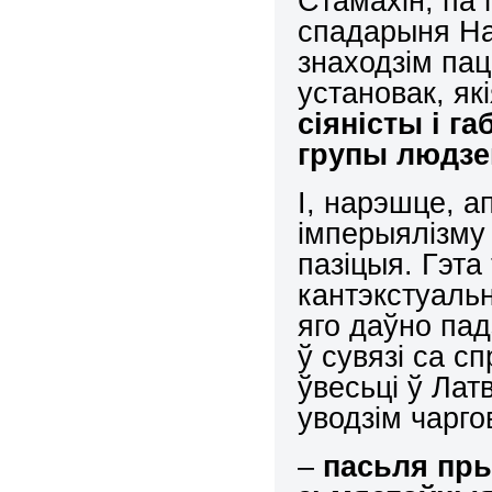
Стамахін, па 
спадарыня На
знаходзім па
установак, як
сіяністы і г
групы людзе
І, нарэшце, 
імперыялізму
пазіцыя. Гэта
кантэкстуаль
яго даўно пад
ў сувязі са с
ўвесьці ў Лат
уводзім чарг
–
пасьля пры