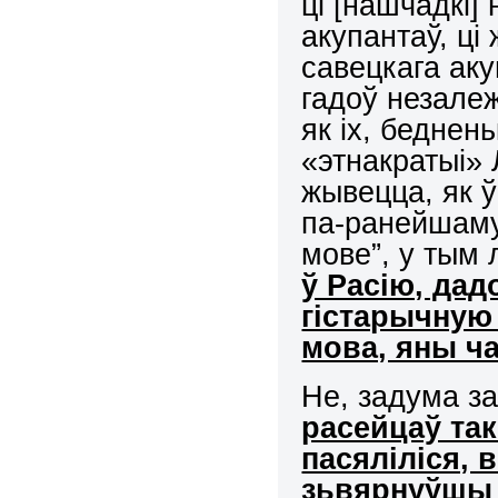
ці [нашчадкі]
акупантаў, ці
савецкага ак
гадоў незалеж
як іх, беднен
«этнакратыі» 
жывецца, як 
па-ранейшаму
мове”, у тым 
ў Расію, дад
гістарычную 
мова, яны ча
Не, задума з
расейцаў та
пасяліліся,
зьвярнуўшы і