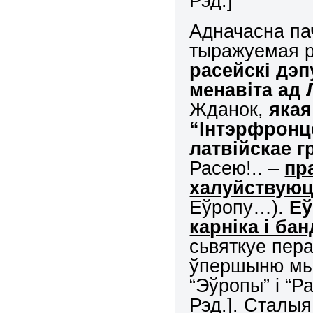
Рэд.]
Адначасна пач
тыражуемая р
расейскі дэп
менавіта ад Л
Жданок,
якая
“Інтэрфронц
латвійскае 
Расею!.. –
пр
халуйствуюц
Еўропу…).
Еў
карніка і ба
сьвяткуе пера
ўпершыню мы
“Эўропы” і “Р
Рэд.]. Сталыя