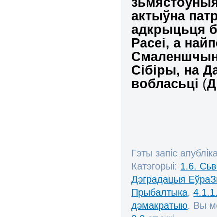
зьмястоўныя
актыўна патр
адкрыцьця б
Расеі, а най
Смаленшчын
Сібіры, на Д
вобласьці
(
Д
Гэты запіс апублік
Катэгорыі:
1.6. Сь
Дэградацыя ЕўраЗ
Прыбалтыка
,
4.1.1
дэмакратыю
. Вы 