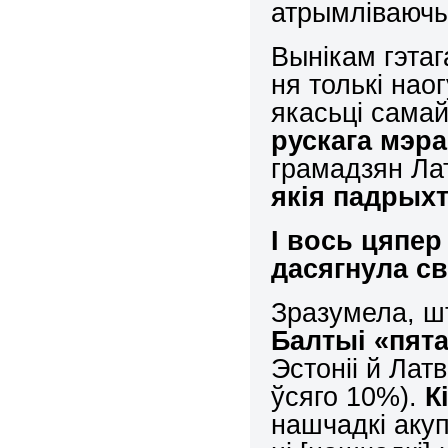
атрымліваючы
Вынікам гэта
ня толькі нао
якасьці сама
рускага мэра
грамадзян Латв
якія падрыхт
І вось цяпер
дасягнула св
Зразумела, 
Балтыі «пят
Эстоніі й Лат
ўсяго 10%).
К
нашчадкі аку