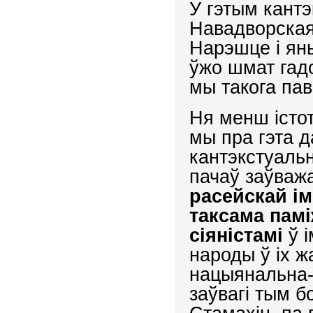
У гэтым кантэ
Навадворская,
Нарэшце і ян
ўжо шмат гадо
мы такога п
Ня менш істо
мы пра гэта 
кантэкстуаль
пачаў заўваж
расейскай і
таксама пам
сіяністамі
ў і
народы ў іх 
нацыянальна-
заўвагі тым 