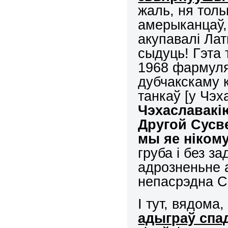
жаль, ня толь
амерыканцаў, 
акупавалі Лат
сыдуць! Гэта 
1968 фармуля
дубчакскаму 
танкаў [у Чэх
Чэхаславакію
Другой Сусве
мы яе нікому
груба і без з
адрозненьне а
непасрэдна
І тут, вядома
адыграў спа