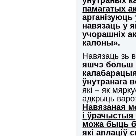
ўнутраных ка
памагатых а
арганізуюць 
навязаць у 
учорашніх ак
калоны».
Навязаць зь в
яшчэ больш 
калабарацыя
ўнутранага 
які – як мярк
адкрыць варо
Навязаная м
і ўрачыстыя 
можа быць б
які аплаціў 