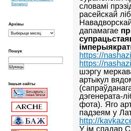
словамі прэзі
Беларусі
расейскай лі
Навадворскай,
Архівы
дапамагае
пр
супрацьстая
імперыякрат
Пошук
https://nashaz
https://nashaz
шэргу меркав
артыкул вядо
Іншыя сайты
(сапраўданага
дэгенерата-лі
фота). Яго а
падзеям у Лат
http://kavkaz
У ім спадар С