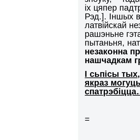
іх цяпер падт
Рэд.]. Іншых
латвійскай не
рашэньне гэт
пытаньня, на
незаконна пр
нашчадкам г
І сьпісы тых
якраз могуць
спатрэбіцца
=