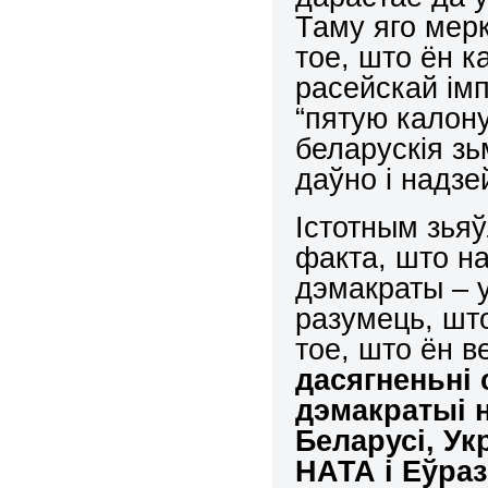
Таму яго мер
тое, што ён к
расейскай імп
“пятую калону”
беларускія з
даўно і надзе
Істотным зьяў
факта, што н
дэмакраты – 
разумець, шт
тое, што ён в
дасягненьні 
дэмакратыі н
Беларусі, Укр
НАТА і Еўраз