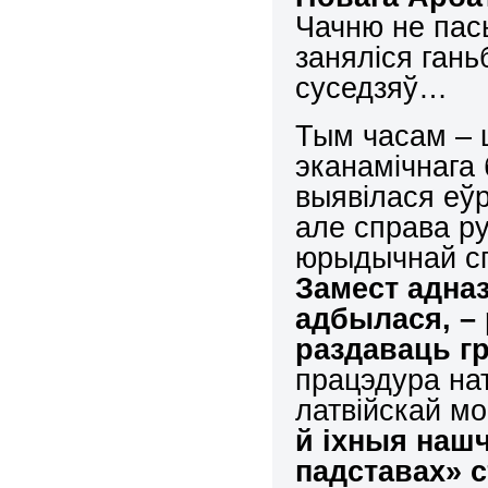
Чачню не пас
заняліся гань
суседзяў…
Тым часам – ц
эканамічнага 
выявілася еў
але справа ру
юрыдычнай сп
Замест адназ
адбылася, – 
раздаваць г
працэдура нат
латвійскай мо
й іхныя нашч
падставах» с