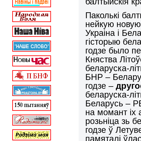
балтыйскія кра
Паколькі балт
нейкую новую
Украіна і Бел
гісторыю бела
годзе было п
Княства Літо
беларуска-літ
БНР – Белару
годзе –
друго
беларуска-літ
Беларусь – РБ
на момант іх 
розьніца зь б
годзе ў Лету
памяталі ўлас