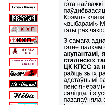
гэта найважкі 
паўднёваасяці
Крэмль клапац
«выбарамі» Мя
гэты раз чэкі
З самага адн
гэтае цалкам
акупантамі, 
сталінскіх т
ЦК КПСС за 
рабіць зь іх 
адстаўнымі ва
пенсіянерамі»)
сяліцца, і з 
пазапаўняла с