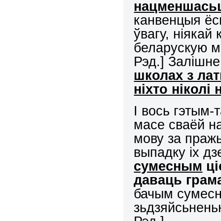
нацменшась
канвенцыя ёс
ўвагу, ніякай
беларускую мо
Рэд.] Залішне
школах з ла
ніхто ніколі 
І вось гэтым-
масе сваёй н
мову за пражы
выпадку іх дз
сумесным
ці
даваць грама
бачым сумесна
зьдзяйсьнень