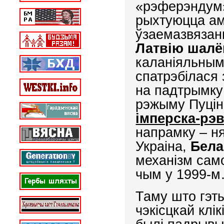
«рэферэндум»
рыхтуюцца ам
ўзаемазвяза
Латвію шалё
каланіяльным
спатрэбілася
на падтрымку 
рэжыму Пуці
імперска-рэ
напрамку – ня
Украіна,
Бела
механізм само
чым у 1999-
Таму што гэты
чэкісцкай клі