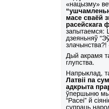
«нацызму» ве
“ушчамленьн
масе сваёй 
расейскага 
запытаемся: 
дзеяньняў “Эў
злачынства?! 
Дый акрамя та
глупства.
Напрыклад, т
Латвіі па с
адкрыта пра
ўпершыню мы 
“Расеі” й сія
супраць народ