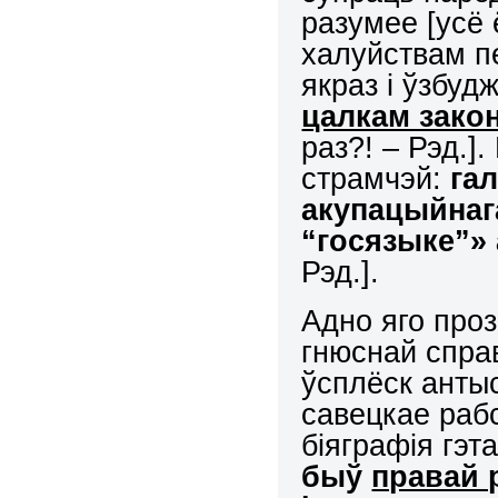
разумее [усё 
халуйствам п
якраз і ўзбуд
цалкам зако
раз?! – Рэд.]
страмчэй:
га
акупацыйнаг
“госязыке”» 
Рэд.].
Адно яго про
гнюснай спра
ўсплёск антыс
савецкае рабс
біяграфія гэт
быў
правай 