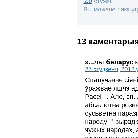
2.0
стужкі.
Вы можаце пакінуц
13 каментары
з...лы беларус
27 студзеня, 2012 
Спалучэнне сіяні
ўражвае яшчэ ад
Расеі… Але, сп. А
абсалютна розны
сусьветна параз
народу -” вырадкі
чужых народах,