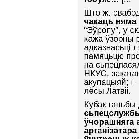
Што ж, свабо
чакаць няма
“Эўропу”, у с
кажа ўзорны ра
адказнасьці л
памяцьцю продк
на сьпецпася
НКУС, заката
акупацыяй; і 
лёсы Латвіі.
Кубак ганьбы 
сьпецслужб
ўчорашняга а
арганізатара