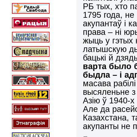
РБ тых, хто 
1795 года, не
акупантаў і к
права – ні юр
жыць у гэтых 
латышскую ды
бацькі й дзяд
варта было б
быдла – і ад
масава рабілі
высяленьне з 
Азію ў 1940-
Але да расей
Казахстана, т
акупанты не 