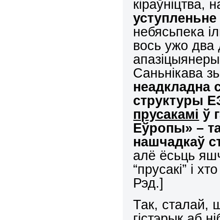
кіраўніцтва, 
уступленьне
небясьпека іл
вось ужо два 
апазіцыянеры
Саньнікава зь
неадкладна с
структуры Е
прусакамі
ў 
Еўропы» – т
нашчадкаў с
алё ёсьць яшч
“прусакі” і хт
Рэд.]
Так, сталай, 
гістэрык аб н