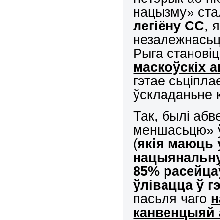
нацызму» ста
легіёну СС
, 
незалежнасьць
Рыга станові
маскоўскіх 
гэтае сьціпла
ўскладаньне к
Так, былі аб
меншасьцю» ў 
(
якія маюць 
нацыянальну
85% расейцаў
ўлівацца ў 
пасьля чаго
н
канвенцыяй 