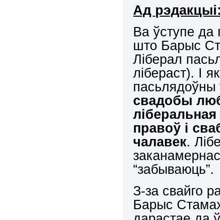
Ад рэдакцыі
Ва ўступе да 
што Барыс Ст
Ліберал пасьл
лібераст). І 
пасьлядоўны 
свадобы люб
ліберальная
правоў і св
чалавек
. Ліб
заканамернась
“забываюць”.
З-за свайго р
Барыс Стамах
дарастае да 