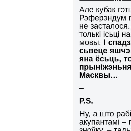
Але кубак гэт
Рэферэндум п
не засталося.
толькі ісьці 
мовы.
І спад
сьвеце яшчэ 
яна ёсьць, т
прыніжэньня
Масквы…
–
P
.
S
.
Ну, а што раб
акупантамі –
зноўку, – тад