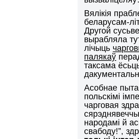
Вялікія прабл
беларусам-літ
Другой сусьве
вырабляла тут
лічыць
чаргов
палякаў
перад
таксама ёсьц
дакументальн
Асобнае пыта
польскімі імп
чарговая здра
сярэднявеччы
народамі й ас
свабоду!”, з