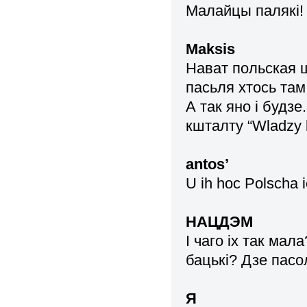
Малайцы палякі!
Maksis
Нават польская 
пасьля хтось та
А так яно i будзе
кшталту “Wladzy bi
antos’
U ih hoc Polscha i
НАЦДЭМ
І чаго іх так ма
бацькі? Дзе пасо
Я