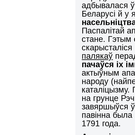
адбывалася ў
Беларусі й у 
насельніцтв
Паспалітай а
стане. Гэтым 
скарысталіся 
палякаў
перад
пачаўся іх і
актыўным апа
народу (найп
каталіцызму. 
на грунце Рэч
завяршыўся ў 
павінна была
1791 года.