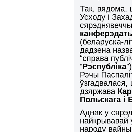
Так, вядома, 
Усходу і Заха
сярэднявеччы 
канферэдаты
(беларуска-лі
дадзена назв
“справа публі
“
Рэспубліка
”
Рэчы Паспалі
ўзгадвалася,
дзяржава
Кар
Польскага і 
Аднак у сярэд
найкрывавай у
народу вайны