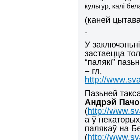
культур, калі бе
(каней цытав
-
У заключэньні
застаецца то
“палякі” паз
– гл.
http://www.sva
Пазьней такса
Андрэй Пачо
(
http://www.sv
а ў некаторы
палякаў на Б
(
http://www.sv