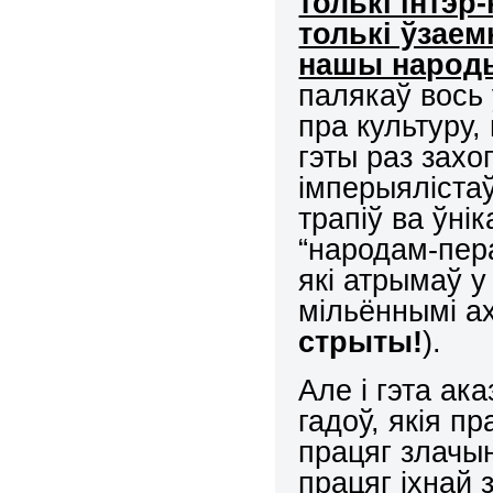
толькі інтэр
толькі ўзае
нашы народ
палякаў вось
пра культуру
гэты раз захо
імперыяліста
трапіў ва ўні
“народам-пер
які атрымаў у
мільённымі 
стрыты!
).
Але і гэта ак
гадоў, якія п
працяг злачын
працяг іхнай 