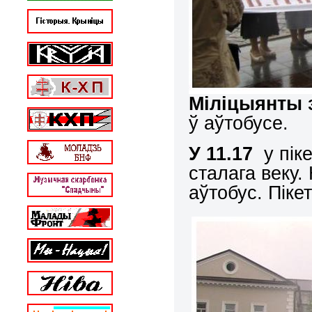
Міліцыянты 
ў аўтобусе.
У
11.17
у піке
сталага веку.
аўтобус. Пік