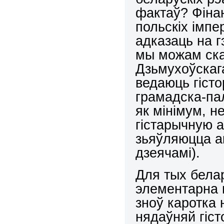
фактаў? Фіна
польскіх імп
адказаць на г
мы можам ска
Дзьмухоўскага
ведаюць гіст
грамадска-па
як мінімум, 
гістарычную а
зьяўляюцца а
дзеячамі).
Для тых белар
элементарна 
зноў каротка 
нядаўняй гіст