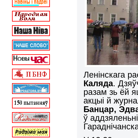
Ленінскага р
Каляда
. Дзя
разам зь ёй 
акцыі й журна
Банцар, Эдв
ў аддзяленьні
Гараднічанск