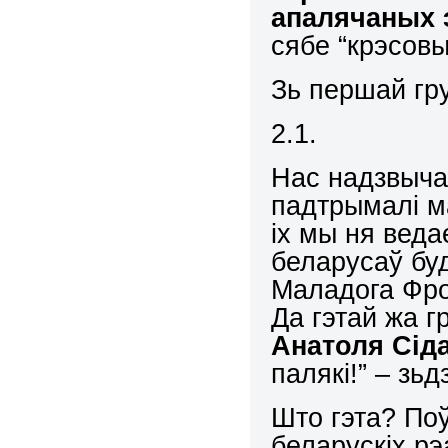
апалячаных 
сябе “крэсовы
Зь першай гру
2.1.
Нас надзвычай
падтрымалі м
іх мы ня веда
беларусаў бу
Маладога Фро
Да гэтай жа 
Анатол
я
Сіда
палякі!” – зьд
Што гэта? По
беларускіх р