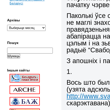
пачатку чэрве
Беларусі
Паколькі ўсе 
Архівы
не маглі знах
правядзеньня 
абапірацца на
цэлым і на з
Пошук
радыё “Свабод
З апошніх і п
1.
Іншыя сайты
Вось што был
(узята адсюль
http://www.sva
скарэктавана)