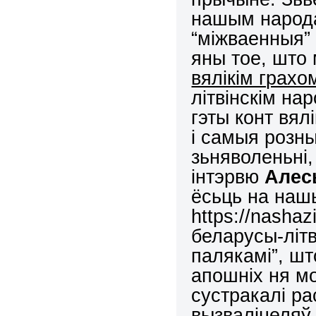
нашым народа
“міжваенныя” д
яны тое, што
вялікім грахо
літвінскім на
гэты конт вял
і самыя розн
зьняволеньні,
інтэрвю
Алес
ёсьць на наш
https://nashaz
беларусы-літв
палякамі”, шт
апошніх ня мо
сустракалі ра
вызваліцеля