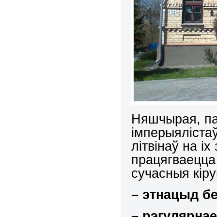
Няшчырая, па
імперыялістаў
літвінаў на іх
працягваецца
сучасныя кіру
– этнацыд бе
– рэгулярна