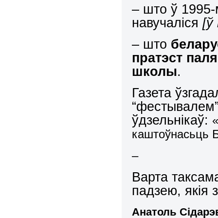
– што ў 1995-
навучаліся
[
ў
– што
белару
пратэст паля
школы
.
Газета ўзгада
“фестывалем” 
ўдзельнікаў:
каштоўнасьць Б
–
Варта таксам
падзею, якія 
Анатоль Сідарэ