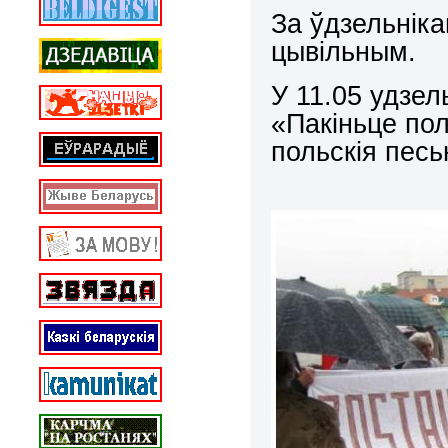
За ўдзельніка
цывільным.
У 11.05 удзель
«Пакіньце по
польскія песьн