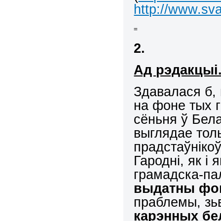
http://www.sva
=
2.
Ад рэдакцыі
Здавалася б, 
на фоне тых 
сёньня ў Бела
выглядае толь
прадстаўніко
Гародні, як і 
грамадска-па
выдатны фо
праблемы, зьв
карэнных бе