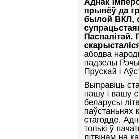
Аднак імперс
прывёў да г
былой ВКЛ, 
супрацьстаян
Паспалітай. 
скарысталіся
абодва народ
падзелы Рэчы
Прускай і Аўс
Выправіць ста
нашу і вашу с
беларусы-літв
паўстаньнях к
стагодде. Ад
толькі ў пача
літвінам на к