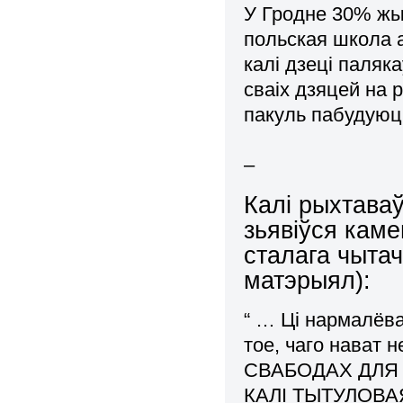
У Гродне 30% жых
польская школа а
калi дзецi паляк
сваiх дзяцей на 
пакуль пабудуюц
–
Калі рыхтава
зьявіўся кам
сталага чыта
матэрыял):
“ … Ці нармалёв
тое, чаго нават 
СВАБОДАХ ДЛЯ
КАЛІ ТЫТУЛОВ