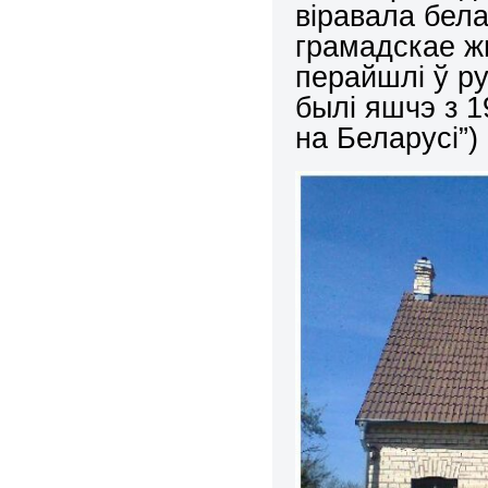
віравала бел
грамадскае ж
перайшлі ў ру
былі яшчэ з 
на Беларусі”)