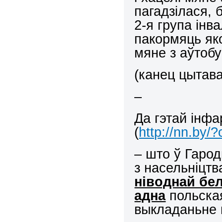
пагадзілася, 
2-я група інва
пакормяць яко
мяне з аўтобу
(канец цытав
–
Да гэтай інф
(
http://nn.by/
– што ў Гарод
з насельніцт
ніводнай бе
адна
польская
выкладаньне 