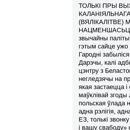
ТОЛЬКІ ПРЫ ВЫ
КАЛАНІЯЛЬНАГ
(ВЯЛІКАЛІТВЕ)
НАЦМЕНШАСЬЦЯЎ 
звычайны паліты
гэтым сайце ужо 
Гародні забыліся
Дарэчы, калі адб
цэнтру з Беласт
негледзячы на пр
якая застаецца і
маўклівай згоды 
польская ўлада н
адна рэлігія, ад
ЕЗ, толькі звонку
і вашу свабоду» 