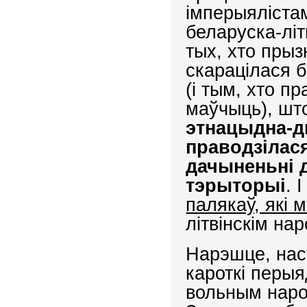
імперыяліста
беларуска-літ
тых, хто прыз
скарацілася б
(і тым, хто пр
маўчыць), ш
этнацыдна-д
праводзілася
дачыненьні д
тэрыторыі
. 
палякаў, які 
літвінскім на
Нарэшце, наст
кароткі перыя
вольным наро