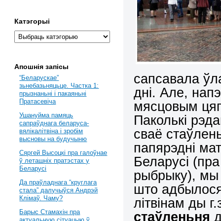
Катэгорыі
Апошнія запісы
сапсавала ўл
“Беларускае”
зьнебазьняцьце. Частка 1:
дні. Але, на
прызнаньні і пакаяньні
Пратасевіча
мясцовым ця
Ушануйма памяць
Паколькі рэд
сапраўднага беларуса-
сваё стаўлень
вялікалітвіна і зробім
высновы на будучыню
папярэдні мат
Сяргей Высоцкі пра галоўнае
Беларусі (пра
ў леташніх пратэстах у
Беларусі
рыбрыку), мы
Да праўладнага “круглага
што адбылося
стала” далучыўся Андрэй
Клімаў. Чаму?
літвінам ды г
Барыс Стамахін пра
стаўленьня
д
актуальную сітуацыю ў