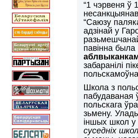
“1 чэрвеня ў 
несанкцыянав
“Саюзу паля
адзінай у Га
разьмешчанай
павінна была
аблвыканка
забаранілі пі
польскамоўна
Школа з поль
пабудаваная 
польскага ўра
зьмену. Улад
іншых школ у
суседніх шко