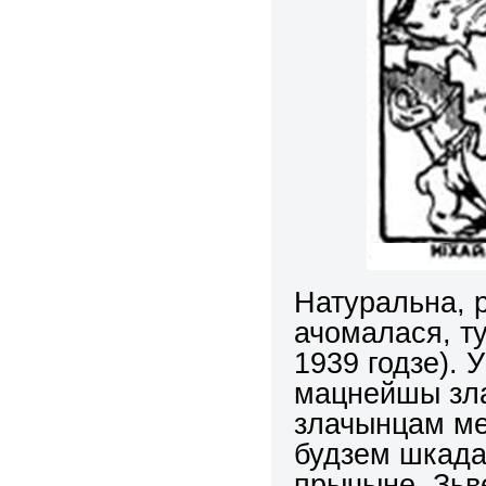
Натуральна, р
ачомалася, ту
1939 годзе). 
мацнейшы зла
злачынцам м
будзем шкадав
прычыне. Зьве