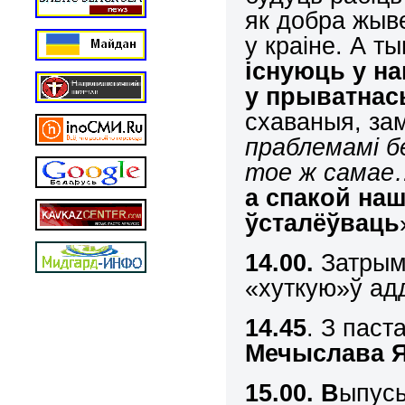
як добра жы
у краіне. А т
існуюць у н
у прыватнась
схаваныя, за
праблемамі б
тое ж самае…
а спакой наш
ўсталёўваць
14.00.
Затрым
«хуткую»ў адд
14.45
. З паст
Мечыслава Я
15.00
.
В
ыпусь