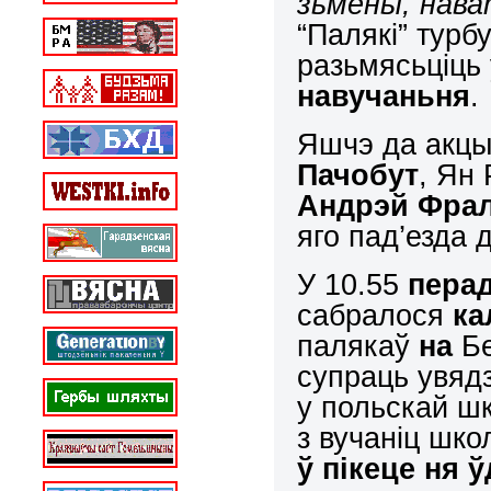
зьмены, нава
“Палякі” тур
разьмясьціць
навучаньня
.
Яшчэ да акцы
Пачобут
, Ян 
Андрэй Фра
яго пад’езда 
У 10.55
пера
сабралося
ка
палякаў
на
Бе
супраць увяд
у польскай ш
з вучаніц шк
ў
пікеце ня
ў