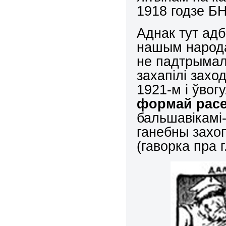
1918 годзе БН
Аднак тут ад
нашым народам
не падтрымалі
захапілі захо
1921-м і ўвог
формай расе
бальшавікамі-
ганебны захо
(гаворка пра 