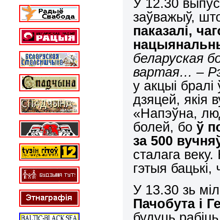
У 12.30 выпус
заўважыў, шт
паказалі, ча
нацыянальн
беларуская б
вартая… – Рэ
у акцыі бралі
дзяцей, якія 
«Напэўна, лю
болей, бо
ў п
за 500 вучня
сталага веку
гэтыя бацькі,
У 13.30 зь мі
Пачобута і
Г
будуць рабіць