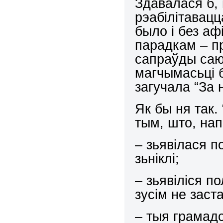
Здавалася б, 
рэабілітавац
было і без а
парадкам – пр
сапраўды саюз
магчымасьці 
загучала “За 
Як бы ня так.
тым, што, на
– зьявілася п
зьніклі;
– зьявіліся по
зусім не заст
– тыя грамадс