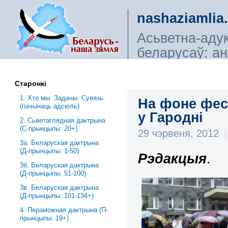
nashaziamlia
Асьветна-аду
беларусаў: ана
сьветагляды, і
Старонкі
1. Хто мы. Задачы. Сувязь.
На фоне фе
(пачынаць адсюль)
у Гародні
2. Сьветаглядная дактрына
(С-прынцыпы: 20+)
29 чэрвеня, 2012
|
3a. Беларуская дактрына
(Д-прынцыпы: 1-50)
Рэдакцыя
.
3б. Беларуская дактрына
(Д-прынцыпы: 51-100)
3в. Беларуская дактрына
(Д-прынцыпы: 101-134+)
4. Пераможная дактрына (П-
прынцыпы: 19+)