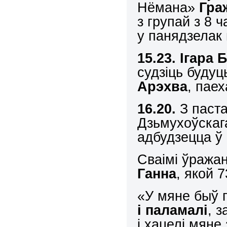
Нёмана»
Гра
з групай з 8 
у панядзелак
15.23. Ігара
судзіць будуц
Арэхва
, пае
16.20.
З паста
Дзьмухоўскага
адбудзецца ў
Сваімі ўражан
Ганна
, якой 7
«У мяне быў п
і паламалі
, 
і хацелі мяне