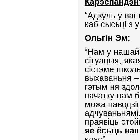
Карэспандэн
“Адкуль у ваш
каб сысьці з 
Ольгін Эм:
“Нам у нашай
сітуацыя, яка
сістэме школ
выхаваньня –
гэтым ня здол
пачатку нам 
можа паводзіц
адчуваньнямі
праявіць стой
яе ёсьць на
клас”.