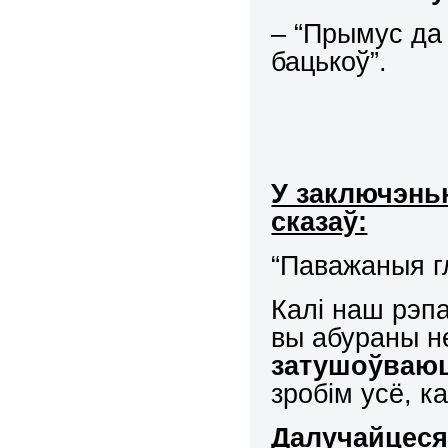
– “Прымус да
бацькоў”.
У заключэньн
сказаў:
“Паважаныя г
Калі наш рэпа
вы абураны н
затушоўваюц
зробім усё, к
Далучайцеся