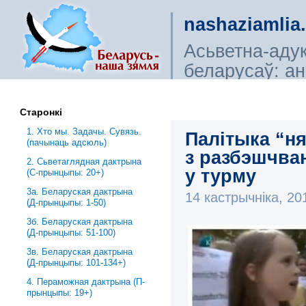
nashaziamlia
Асьветна-аду
беларусаў: ана
сьветагляды, і
Старонкі
1. Хто мы. Задачы. Сувязь.
Палітыка “н
(пачынаць адсюль)
з разбэшчва
2. Сьветаглядная дактрына
у турму
(С-прынцыпы: 20+)
3a. Беларуская дактрына
14 кастрычніка, 2
(Д-прынцыпы: 1-50)
3б. Беларуская дактрына
(Д-прынцыпы: 51-100)
3в. Беларуская дактрына
(Д-прынцыпы: 101-134+)
4. Пераможная дактрына (П-
прынцыпы: 19+)