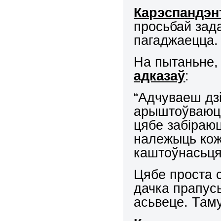
Карэспандэн
просьбай зада
пагаджаецца.
На пытаньне,
адказаў
:
“Адчуваеш дзі
арыштоўваюць
цябе забіраюц
належыць кож
каштоўнасьця
Цябе проста 
дачка прапусь
асьвеце. Там