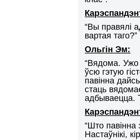
Карэспандэн
“Вы правялі а
вартая таго?”
Ольгін Эм:
“Вядома. Ужо 
ўсю гэтую гіс
павінна дайсь
стаць вядома
адбываецца. 
Карэспандэн
“Што павінна
Настаўнікі, к