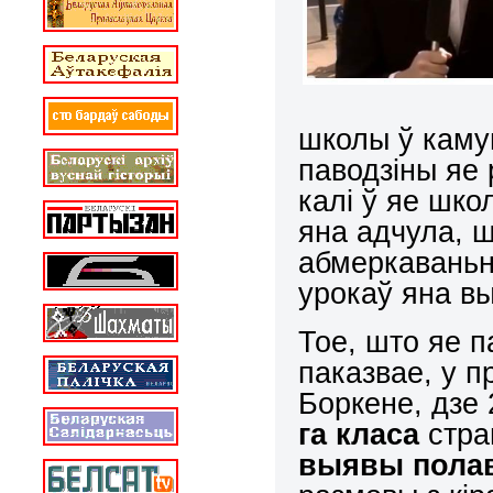
школы ў каму
паводзіны яе 
калі ў яе шко
яна адчула, ш
абмеркаваньні
урокаў яна 
Тое, што яе 
паказвае, у п
Боркене, дзе
га класа
стра
выявы пола