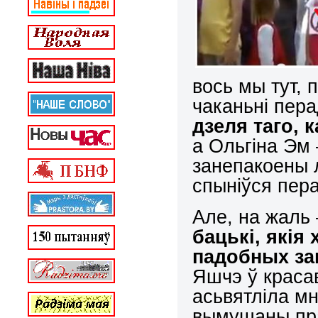
вось мы тут, 
чаканьні пер
дзеля таго, 
а Ольгіна Эм 
занепакоены л
спыніўся пер
Але, на жаль 
бацькі, якія
падобных заг
Яшчэ ў краса
асьвятліла мно
вымушаны прав