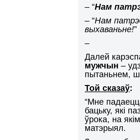
– “
Нам патрэ
– “
Нам патрэб
выхаваньне!
”
–
Далей карэсп
мужчын
– удз
пытаньнем, ш
Той сказаў
:
“Мне падаецц
бацьку, які п
ўрока, на які
матэрыял.