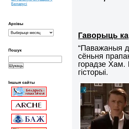
Беларусі
Архівы
Гаворыць ка
“Паважаныя д
Пошук
сёньня прапа
горадзе Хам.
гісторыі.
Іншыя сайты