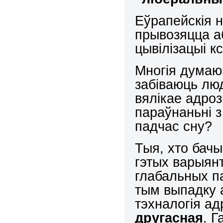
Еўрапейскія 
прывозяцца а
цывілізацыі 
Многія думаюц
забіваюць люд
вялікае адроз
параўнаньні 
падчас сну?
Тыя, хто бач
гэтых варыянт
глабальных па
тым выпадку 
тэхналогія ад
другасная
. Г