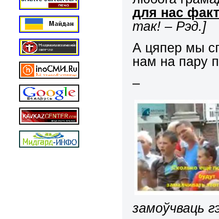
для нас факт
так! – Рэд.]
А цяпер мы с
нам на пару 
–
замоўчваць г