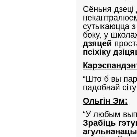
Сёньня дзеці
некантралюем
сутыкаюцца з
боку, у школ
дзяцей
прос
псіхіку дзіця
Карэспандэн
“Што б вы пар
падобнай сіту
Ольгін Эм:
“У любым вып
Зрабіць гэт
агульнанац