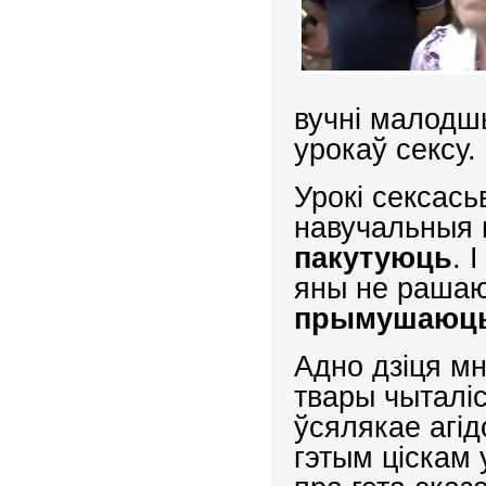
вучні малодш
урокаў сексу.
Урокі сексась
навучальныя 
пакутуюць
. 
яны не рашаю
прымушаюц
Адно дзіця мн
твары чыталіс
ўсялякае агі
гэтым ціскам 