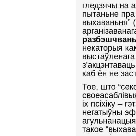
гледзячы на 
пытаньне пра
выхаваньня” 
арганізавана
разбэшчвань
некаторыя ка
выстаўленага
з’акцэнтавац
каб ён не зас
Тое, што “сек
своеасаблівы
іх псіхіку – 
негатыўны эф
агульнанацыя
такое “выхав