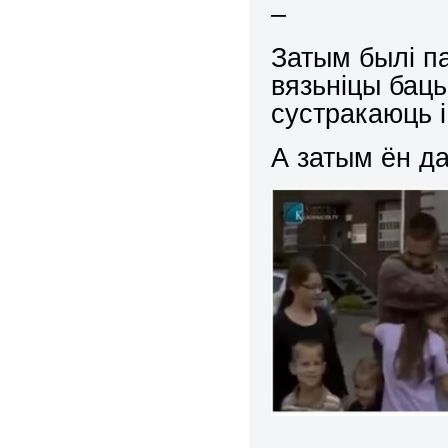
–
Затым былі па
вязьніцы баць
сустракаюць і
А затым ён д