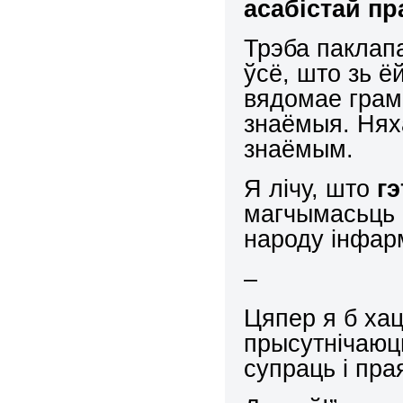
асабістай п
Трэба паклапа
ўсё, што зь ё
вядомае грама
знаёмыя. Нях
знаёмым.
Я лічу, што
гэ
магчымасьць 
народу інфар
–
Цяпер я б хац
прысутнічаюць
супраць і пра