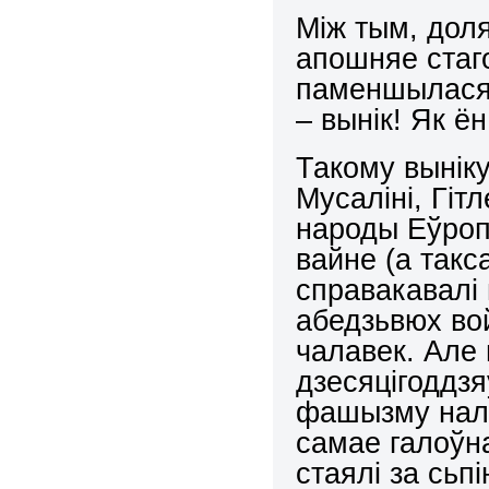
Між тым, доля
апошняе стаг
паменшылася
– вынік! Як ё
Такому выніку
Мусаліні, Гіт
народы Еўроп
вайне (а такса
справакавалі
абедзьвюх вой
чалавек. Але
дзесяцігоддзя
фашызму налі
самае галоўна
стаялі за сьп