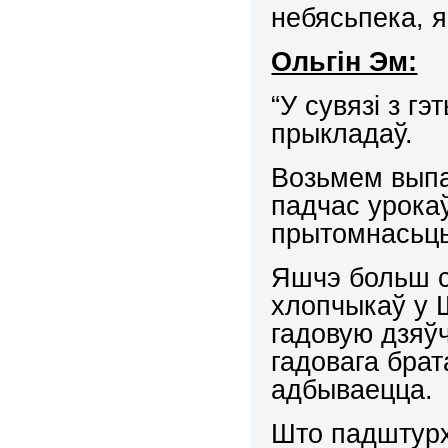
небясьпека, я
Ольгін Эм:
“У сувязі з г
прыкладаў.
Возьмем выпад
падчас урокаў
прытомнасьць,
Яшчэ больш с
хлопчыкаў у Ш
гадовую дзяўч
гадовага брат
адбываецца.
Што падштурх