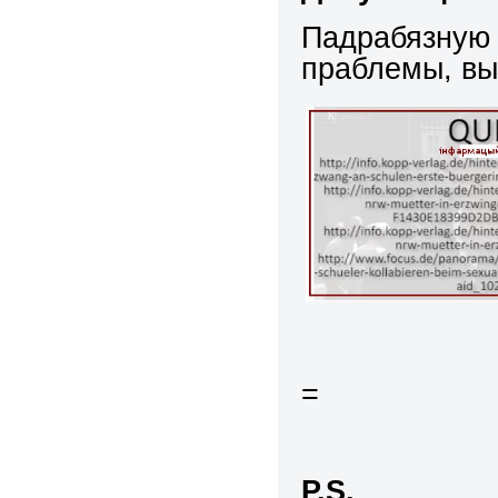
Падрабязную 
праблемы, вы
=
P
.
S
.