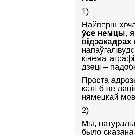
1)
Найперш хочам
ўсе немцы
, 
відэакадрах
напаўгалівудс
кінематаграфі
дзеці – падоб
Проста адрозь
калі б не лаці
нямецкай мо
2)
Мы, натураль
было сказана 