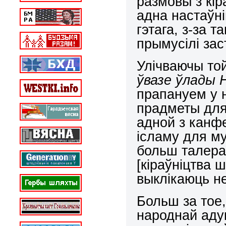
размовы з кі
адна настаўні
гэтага, з-за т
прымусілі зас
Улічваючы то
ўвазе ўлады 
прапануем у 
прадметы для 
адной з канфе
ісламу для му
больш талера
[кіраўніцтва
выклікаюць н
Больш за тое,
народнай адук