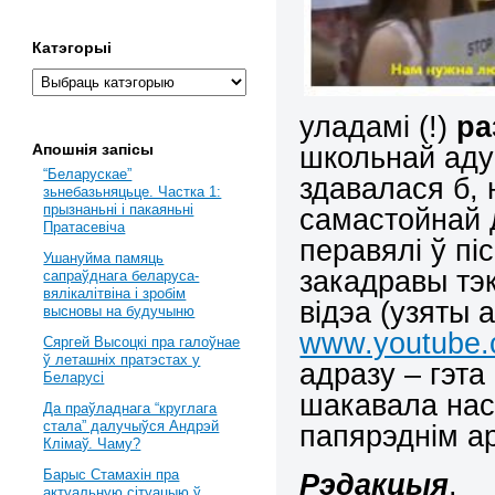
Катэгорыі
уладамі (!)
ра
школьнай адук
Апошнія запісы
“Беларускае”
здавалася б,
зьнебазьняцьце. Частка 1:
прызнаньні і пакаяньні
самастойнай 
Пратасевіча
перавялі ў п
Ушануйма памяць
закадравы тэ
сапраўднага беларуса-
вялікалітвіна і зробім
відэа (узяты
высновы на будучыню
www.youtube.
Сяргей Высоцкі пра галоўнае
ў леташніх пратэстах у
адразу – гэта
Беларусі
шакавала нас
Да праўладнага “круглага
стала” далучыўся Андрэй
папярэднім а
Клімаў. Чаму?
Барыс Стамахін пра
Рэдакцыя
.
актуальную сітуацыю ў