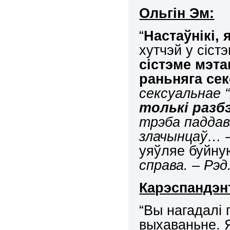
Ольгін Эм:
“
Настаўнікі, 
хутчэй у сіст
сістэме мэт
раньняга се
сексуальнае 
толькі разб
трэба паддав
злачынцаў… –
уяўляе буйну
справа. – Рэд.
Карэспандэн
“Вы нагадалі
выхаваньне. Я