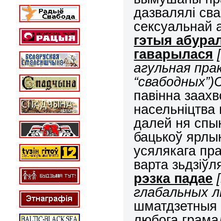
дазвалялі сва
сексуальнай 
гэтыя абура
гаварылася
агульная прак
“свабодных”)С
павінна заах
насельніцтва 
далей ня спы
бацькоў ярлык
усялякага пр
варта зьдзіўл
рэзка падае
глабальных л
шматдзетныя 
любога грама