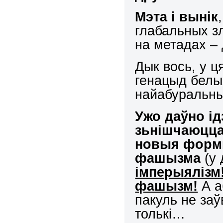
Мэта і вынік
глабальных з
на метадах –
Дык вось, у 
генацыд белых
найабуральны
Ужо даўно ід
зьнішчаюцца
новыя формы
фашызма
(у
імперыялізм
фашызм!
А а
пакуль не за
толькі…