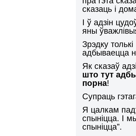
пра гэта сказ
сказаць і дом
І ў адзін цуд
яны ўважлівы
Зрэдку тольк
адбываецца н
Як сказаў адз
што тут адб
порна
!
Супраць гэтаг
Я цалкам пад
спыніцца. І м
спыніцца”.