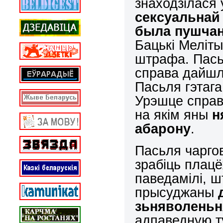
знаходзілася 
сексуальнай
была пушчан
Бацькі Меліт
штрафа. Пасьл
справа дайшла
Пасьля гэтага
Урэшце справ
на якім яны
н
абарону
.
Пасьля чарго
зрабіць плац
паведамілі, шт
прысуджаны
зьняволеньн
адпаведную т