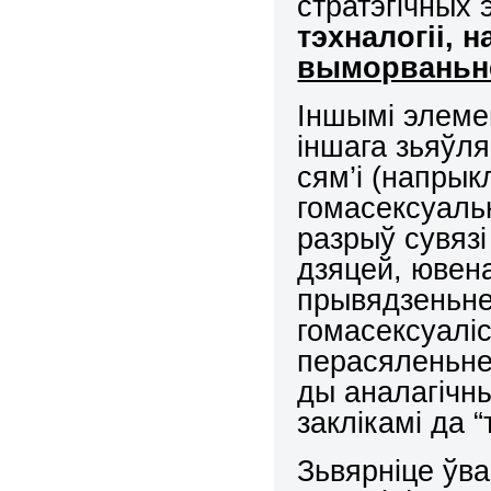
стратэгічных
тэхналогіі, 
выморваньн
Іншымі элеме
іншага зьяўл
сям’і (напрык
гомасексуаль
разрыў сувязі
дзяцей, ювен
прывядзеньне
гомасексуаліс
перасяленьне
ды аналагічн
заклікамі да 
Зьвярніце ўва