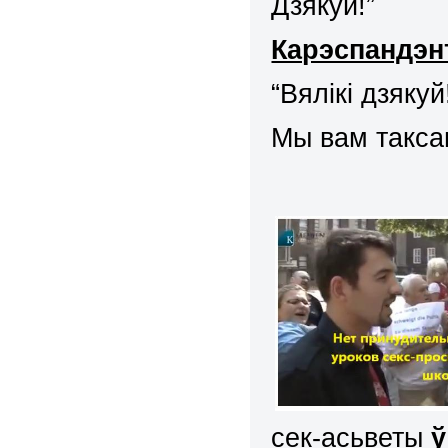
Дзякуй!”
Карэспандэн
“Вялікі дзякуй
Мы вам такса
сек-асьветы
ў