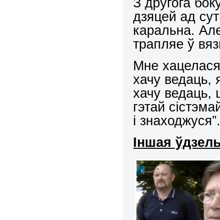
З другога бок
дзяцей ад сут
каральна. Але
трапляе ў вяз
Мне хацелася
хачу ведаць, 
хачу ведаць, 
гэтай сістэма
і знаходжуся”
Іншая ўдзел