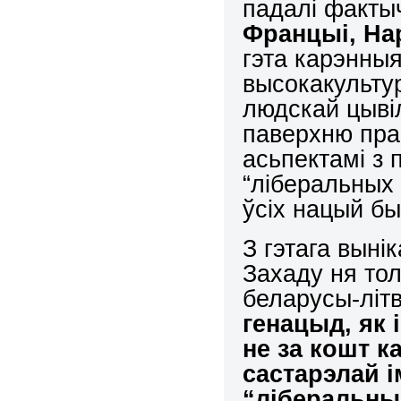
падалі факты
Францыі, На
гэта карэнныя
высокакульту
людскай цывіл
паверхню пра
асьпектамі з
“ліберальных
ўсіх нацый б
З гэтага выні
Захаду ня тол
беларусы-літ
генацыд, як 
не за кошт к
састарэлай 
“ліберальны