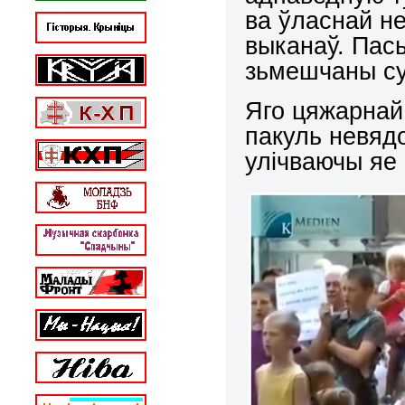
ва ўласнай не
выканаў. Пась
зьмешчаны су
Яго цяжарнай
пакуль невядо
улічваючы яе