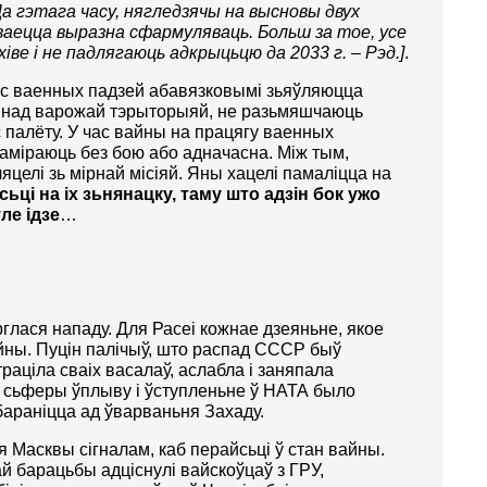
а гэтага часу, нягледзячы на высновы двух
ецца выразна сфармуляваць. Больш за тое, усе
ве і не падлягаюць адкрыцьцю да 2033 г. – Рэд.]
.
ас ваенных падзей абавязковымі зьяўляюцца
е над варожай тэрыторыяй, не разьмяшчаюць
 палёту. У час вайны на працягу ваенных
паміраюць без бою або адначасна. Між тым,
целі зь мірнай місіяй. Яны хацелі памаліцца на
ьці на іх зьнянацку, таму што адзін бок ужо
ле ідзе
…
рглася нападу. Для Расеі кожнае дзеяньне, якое
йны. Пуцін палічыў, што распад СССР быў
раціла сваіх васалаў, аслабла і заняпала
й сьферы ўплыву і ўступленьне ў НАТА было
бараніцца ад ўварваньня Захаду.
ля Масквы сігналам, каб перайсьці ў стан вайны.
й барацьбы адціснулі вайскоўцаў з ГРУ,