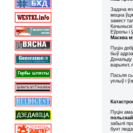
Задача яг
моцна ўця
замест таг
Качыньскі
Еўропы і 
Масква м
Пуцін доб
быў адрэа
Дональду 
варыянт, 
Пасьля сь
уплыў і ў
Катастро
Пуцін ама
польскай
забылі пр
бунт людз