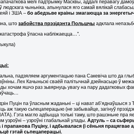
апачаткова мелі падтрымку Масквы, аддалі перавагу дамоў
 людскага чыньніка​​, апынулася яго самай вялікай слабась
еяй і ЗША –
бо абедзьве
краіны змагаюцца за энергеты
чна, што
забойства
прэзідэнта Польшчы
адклала непазьбе
 катастрофа ўласна набліжаецца…”.
тыкула)
цыі:
альна, падзяляем аргументацыю пана Сакевіча што да глы
аўніны. Лех Качыньскі сваёй палітычнай дзейнасьцю ў ме
оды хочам яшчэ раз зьвярнуць увагу на пару дадатковых фа
аўчаць…
Адзін Пуцін па ўласным жаданьні – ці нават аб’яднаўшыся з 
іць аж такую сьпецаперацыю (не забывайце, загінуў прэзідэ
НАТА). Гэта магло адбыцца толькі таму, што рашэньне пра 
м узроўні – узроўні глабальнай улады.
Адтуль – са сьферы
а і прапанова Пуціну, і адбывалася (і сёньня працягва
цё гэтай сьпецаперацыі.