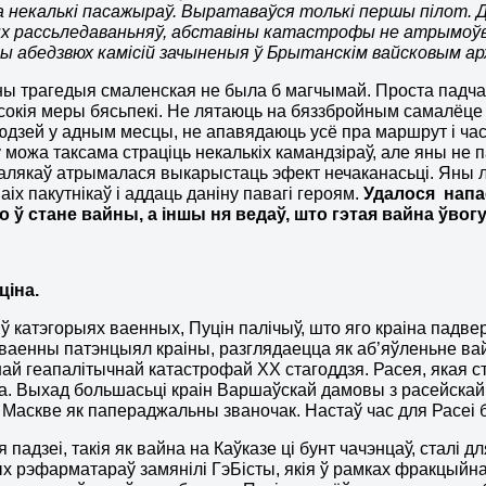
 некалькі пасажыраў. Выратаваўся толькі першы пілот. Д
х рассьледаваньняў, абставіны катастрофы не атрымоўва
 абедзвюх камісій зачыненыя ў Брытанскім вайсковым архі
ны трагедыя смаленская не была б магчымай. Проста падч
окія меры бясьпекі. Не лятаюць на бяззбройным самалёц
дзей у адным месцы, не апавядаюць усё пра маршрут і час
 можа таксама страціць некалькіх камандзіраў, але яны не 
алякаў атрымалася выкарыстаць эфект нечаканасьці. Яны ля
аіх пакутнікаў і аддаць даніну павагі героям.
Удалося напас
 ў стане вайны, а іншы ня ведаў, што гэтая вайна ўвогу
ціна.
ў катэгорыях ваенных, Пуцін палічыў, што яго краіна падве
ваенны патэнцыял краіны, разглядаецца як аб’яўленьне ва
ай геапалітычнай катастрофай ХХ стагоддзя. Расея, якая ст
а. Выхад большасьці краін Варшаўскай дамовы з расейска
 Маскве як папераджальны званочак. Настаў час для Расеі 
 падзеі, такія як вайна на Каўказе ці бунт чачэнцаў, сталі д
 рэфарматараў замянілі ГэБісты, якія ў рамках фракцыйна