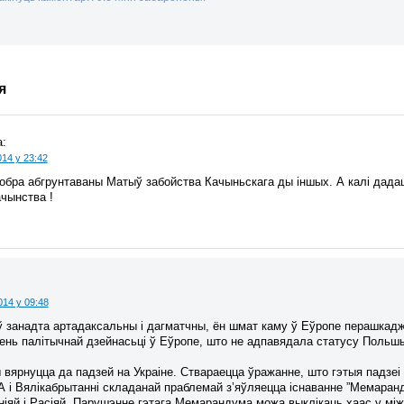
я
:
014 у 23:42
добра абгрунтаваны Матыў забойства Качыньскага ды іншых. А калі дада
чынства !
014 у 09:48
ў занадта артадаксальны і дагматчны, ён шмат каму ў Еўропе перашкадж
ень палітычнай дзейнасьці ў Еўропе, што не адпавядала статусу Польшы ў
.
вярнуцца да падзей на Украіне. Ствараецца ўражанне, што гэтыя падзеі
 і Вялікабрытанні складанай праблемай з’яўляецца існаванне ”Мемаран
ніяй і Расіяй. Парушэнне гэтага Мемарандума можа выклікаць хаас у м