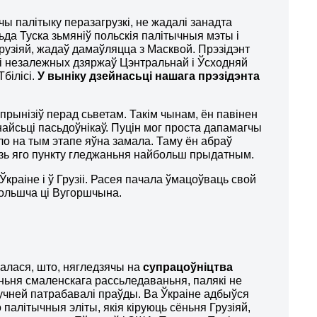
чы палітыку перазагрузкі, не жадалі занадта
ьда Туска зьмяніў польскія палітычныя мэты і
 Грузіяй, жадаў дамаўляцца з Масквой. Прэзідэнт
амі незалежных дзяржаў Цэнтральнай і Ўсходняй
білісі.
У выніку дзейнасьці нашага прэзідэнта
 прынізіў перад сьветам. Такім чынам, ён павінен
знайсьці пасьдоўнікаў. Пуцін мог проста дапамагчы
ло на тым этапе яўна замала. Таму ён абраў
 зь яго пункту гледжаньня найбольш прыдатным.
аіне і ў Грузіі. Расея пачала ўмацоўваць свой ​​
 Польшча ці Вугоршчына.
залася, што, нягледзячы на
супрацоўніцтва
ньня смаленскага рассьледаваньня, палякі не
 гучней патрабавалі праўды. Ва Ўкраіне адбыўся
 палітычныя эліты, якія кіруюць сёньня Грузіяй,