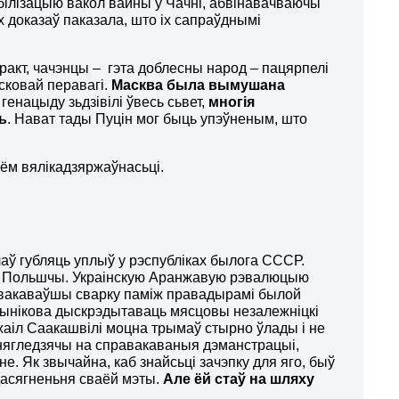
білізацыю вакол вайны ў Чачні, абвінавачваючы
х доказаў паказала, што іх сапраўднымі
ракт, чачэнцы – гэта доблесны народ – пацярпелі
йсковай перавагі.
Масква была вымушана
генацыду зьдзівілі ўвесь сьвет,
многія
ць
. Нават тады Пуцін мог быць упэўненым, што
цём вялікадзяржаўнасьці.
аў губляць уплыў у рэспубліках былога СССР.
ду і Польшчы. Украінскую Аранжавую рэвалюцыю
авакаваўшы сварку паміж правадырамі былой
вынікова дыскрэдытаваць мясцовы незалежніцкі
 Міхаіл Саакашвілі моцна трымаў стырно ўлады і не
у, нягледзячы на справакаваныя дэманстрацыі,
. Як звычайна, каб знайсьці зачэпку для яго, быў
дасягненьня сваёй мэты.
Але ёй стаў на шляху