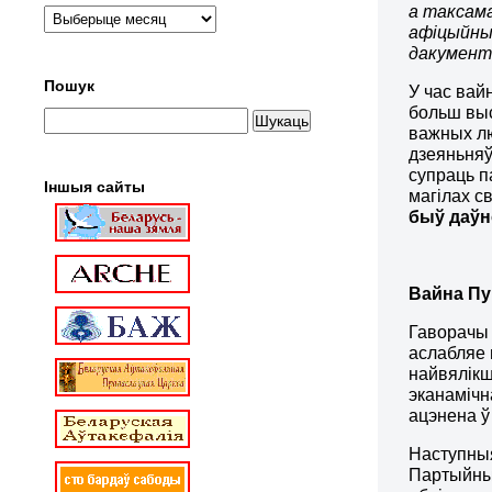
а таксама
афіцыйны
дакументы
Пошук
У час вай
больш выс
важных лю
дзеяньняў
супраць п
Іншыя сайты
магілах св
быў даўно
Вайна Пу
Гаворачы 
аслабляе 
найвялікш
эканамічн
ацэнена ў
Наступныя
Партыйных