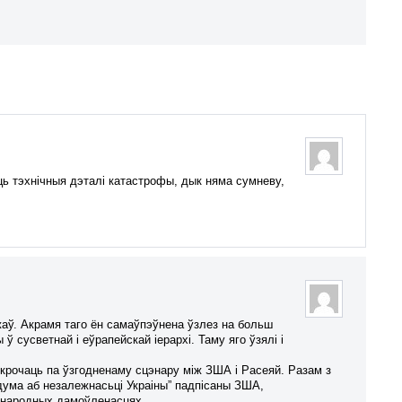
ць тэхнічныя дэталі катастрофы, дык няма сумневу,
аў. Акрамя таго ён самаўпэўнена ўзлез на больш
 сусветнай і еўрапейскай іерархі. Таму яго ўзялі і
 крочаць па ўзгодненаму сцэнару між ЗША і Расеяй. Разам з
дума аб незалежнасьці Украіны” падпісаны ЗША,
іжнародных дамоўленасцях.