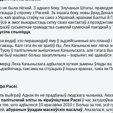
о не была лёгкай. З аднаго боку, Злучаныя Штаты, праводзя
гвацца ў спрэчку з Расеяй. Зь іншага боку, новы ўрад Донал
о, каб зрабіць стаўку на саюз з Украінай, краінамі Балтыі й
 ўсё ж змог выкарыстаць сетку сваіх кантактаў з прэзідэнт
ўразіў сусьветнае грамадства сьмелай сумеснай паездкай у Т
усіла спыніцца
.
ра ведаў, хто перашкодзіў яму ў зьдзяйсьненьні яго планаў і
гаваць. Калі гэта ён не зрабіў бы, Лех Качыньскі мог лёгка 
Туску ў палітычным зьнішчэньні Качыньскага, але гэтага бы
які быў нашмат больш захапляльны – варыянт, які здаваўся
мерці Леха Качыньскага адбылася хуткая зьмены ўлады ва Ўкр
зьдзейнічаць таксама на сітуацыю ў іншых краінах, такіх як
фа Расеі.
ль выйграў. Аднак ён не прадбачыў людскага чыньніка. Ака
 палітычнай эліты зь кіраўніцтвам Расеі
ў час затушоўва
а тое, што адбылося 10 красавіка 2010 г. Больш за тое, усё
ей,
абураных ўрадам маскоўскіх васалаў
. Аказалася, што