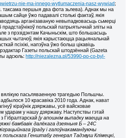
owietrzu-nie-ma-innego-wytlumaczenia-nasz-wywiad
;
л. таксама першыя два фота зьлева). Аднак мы на
ашым сайце ўжо падавалі столькі фактаў, якія
аводзяць арганізаваную невыпадковасьць сьмерці
6 прадстаўнікоў польскай патрыятычнай эліты на
але з прэзідэнтам Качыньскім, што большасьць
ашых чытачоў, якія карыстаюцца рацыянальнай
асткай псіхікі, напэўна ўжо больш цікавіць
е рэдактар Газеты польскай штодзённай (Gazeta
яты адсюль:
http://niezalezna.pl/53990-po-co-byl-
ю вялікую пасьляваенную трагедыю Польшчы.
адбылося 10 красавіка 2010 года. Аднак, нават
гінуў кіраўнік дзяржавы, усё вайсковае
кім ударам у нашу дзяржаву. Наступствы гэтай
 з Гібралтарскай
[у апошнім выпадку маецца на
цяжкі бамбавік далёкага дзеяньня Б – 24С
эміграцыйнага ўраду і галоўнакамандуючы
нік польскага Генштабу генерал Тадэвуш Клімецкі,