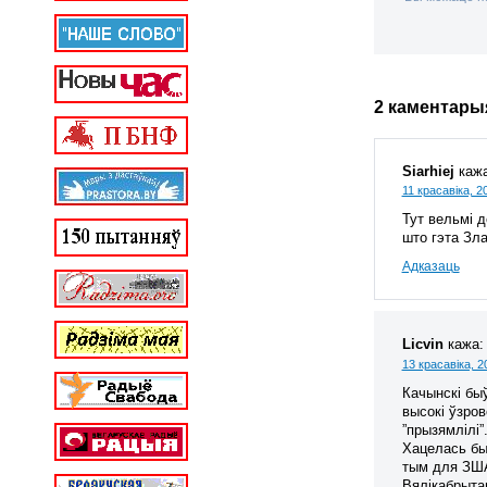
2 каментары
Siarhiej
кажа
11 красавіка, 2
Тут вельмі 
што гэта Зла
Адказаць
Licvin
кажа:
13 красавіка, 2
Качынскі бы
высокі ўзров
”прызямлілі”
Хацелась бы 
тым для ЗША
Вялікабрыта