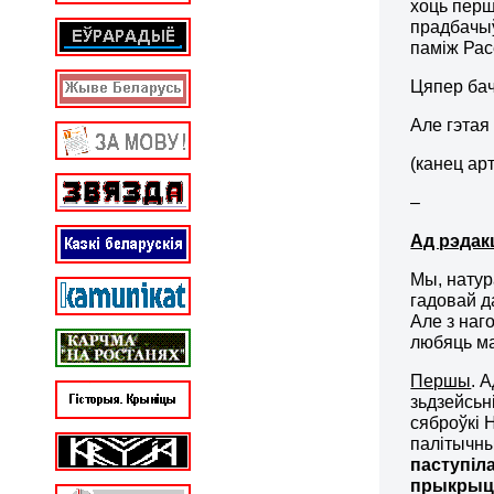
хоць перш
прадбачыў
паміж Рас
Цяпер ба
Але гэтая
(канец ар
–
Ад рэдак
Мы, натур
гадовай д
Але з наг
любяць м
Першы
. 
зьдзейсьн
сяброўкі 
палітычны
паступіл
прыкрыць