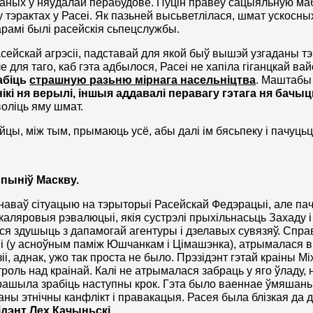
аных у няўдалай перабудове. Пуцін правёў сацыяльную ма
у тэрактах у Расеі. Як пазьней высьветлілася, шмат ускосны
арамі былі расейскія сьпецслужбы.
сейскай агрэсіі, падставай для якой быў вышэй узгаданы тэ
е для таго, каб гэта адбылося, Расеі не хапіла гіганцкай ва
абіць
страшную разьню мірнага насельніцтва
. Маштабы 
ікі ня верылі, іншыя аддавалі перавагу гэтага ня бачы
воліць яму шмат.
йцы, між тым, прымаюць усё, абы далі ім бясьпеку і пачуць
спыніў Маскву.
наваў сітуацыю на тэрыторыі Расейскай Федэрацыі, але пач
х каляровыя рэвалюцыі, якія сустрэлі прыхільнасьць Заха
я здушыць з дапамогай агентуры і дзелавых сувязяў. Спр
 (у асноўным паміж Юшчанкам і Цімашэнка), атрымалася 
узіі, аднак, ужо так проста не было. Прэзідэнт гэтай краіны
нтроль над краінай. Калі не атрымалася забраць у яго ўлад
ашыла зрабіць наступны крок. Гэта было ваеннае ўмяшаньне
ны этнічны канфлікт і правакацыя. Расея была блізкая да 
ідэнт Лех Качыньскі
.