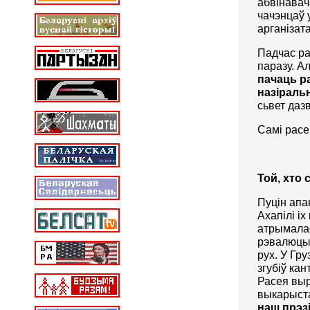
абвінавач
чачэнцаў 
арганізат
Падчас ра
паразу. Ал
пачаць р
назіральн
сьвет даз
Самі расе
Той, хто 
Пуцін апа
Ахапілі і
атрымалас
рэвалюцыі
рух. У Гр
згубіў ка
Расея выр
выкарыста
наш прэз