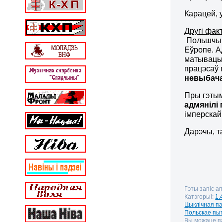
Карацей, 
Другі фак
Польшчы, 
Еўропе. 
матывацыя
працэсаў 
невыбача
Пры гэтым
адмянілі
імперскай
Дарэчы, 
Гэты запіс ап
Катэгорыі:
1.
Цыклічная п
Польскае пы
Вы можаце па