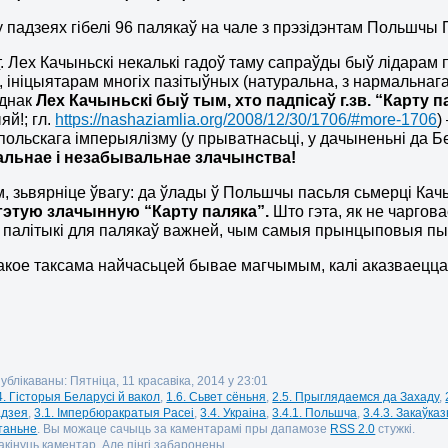
у падзеях гібелі 96 палякаў на чале з прэзідэнтам Польшчы
т
. Лех Качыньскі некалькі гадоў таму сапраўды быў лідара
ініцыятарам многіх пазітыўных (натуральна, з нармальнага
Аднак
Лех Качыньскі быў тым, хто падпісаў г.зв. “Карту п
й!; гл.
https://nashaziamlia.org/2008/12/30/1706/#more-1706
)
польскага імперыялізму (у прыватнасьці, у дачыненьні да Бел
льнае і незабывальнае злачынства!
, зьвярніце ўвагу: да ўлады ў Польшчы пасьля сьмерці Ка
 гэтую злачынную “Карту паляка”.
Што гэта, як не чаргов
 палітыкі для палякаў важней, чым самыя прынцыповыя пы
такое таксама найчасьцей бывае магчымым, калі аказва
ублікаваны: Пятніца, 11 красавіка, 2014 у 23:01
4. Гісторыя Беларусі й вакол
,
1.6. Сьвет сёньня
,
2.5. Прыглядаемся да Захаду
,
адзея
,
3.1. Імпербюракратыя Расеі
,
3.4. Украіна
,
3.4.1. Польшча
,
3.4.3. Закаўка
таньне
. Вы можаце сачыць за каментарамі пры дапамозе
RSS 2.0
стужкі.
кінуць каментар. Але пінгі забаронены.