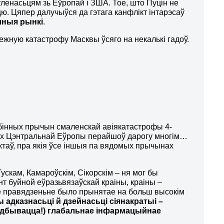
ленасьцям зь Еўропай і ЗША. Тое, што Пуцін не
цю. Цяпер далучыўся да гэтага канфлікт інтарэсаў
чныя рынкі
.
жную катастрофу Масквы ўсяго на некалькі гадоў.
бінных прычын смаленскай авіякатастрофы 4-
жах Цэнтральнай Еўропы перайшоў дарогу многім…
ктаў, пра якія ўсе іншыя па вядомых прычынах
Тускам, Камароўскім, Сікорскім – ня мог бы
нт буйной еўразьвязаўскай краіны, краіны –
яе правядзеньне было прынятае на больш высокім
 адказнасьці й дзейнасьці сіянакратыі –
е адбывацца!) глабальнае інфармацыйнае