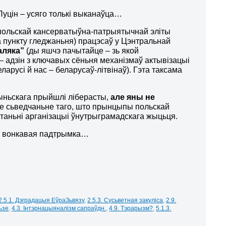
 Пуцін – усяго толькі выканаўца…
м польскай кансерватыўна-патрыятычнай эліты
 пункту гледжаньня) працэсаў у Цэнтральнай
аляка”
(ды яшчэ пачытайце – зь якой
 – адзін з ключавых сёньня механізмаў актывізацыі
арусі й нас – беларусаў-літвінаў). Гэта таксама
чыньскага прыйшлі ліберасты,
але яны не
ае сьведчаньне таго, што прынцыпы польскай
таньні арганізацыі ўнутрыграмадскага жыцьця.
ецца вонкавая падтрымка…
2.5.1. Дэградацыя ЕўраЗьвязу
,
2.5.3. Сусьветная закуліса
,
2.9.
зьзе
,
4.3. Інтэрнацыяналізм сапраўдн.
,
4.9. Тэрарызм?
,
5.1.3.