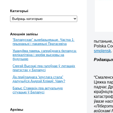
Катэгорыі
Апошнія запісы
“Беларускае” зьнебазьняцьце. Частка 1:
пытаньне,
прызнаньні і пакаяньні Пратасевіча
Polska Co
smolensk
.
Ушануйма памяць сапраўднага беларуса-
вялікалітвіна і зробім высновы на
будучыню
Рэдакцы
Сяргей Высоцкі пра галоўнае ў леташніх
пратэстах у Беларусі
“Смаленс
Да праўладнага “круглага стала”
далучыўся Андрэй Клімаў. Чаму?
Цяжка пар
падчас Др
Барыс Стамахін пра актуальную
кіраўніцт
сітуацыю ў Беларусі
катастроф
ўвазе нас
«Ліберэт
Архівы
войскамі