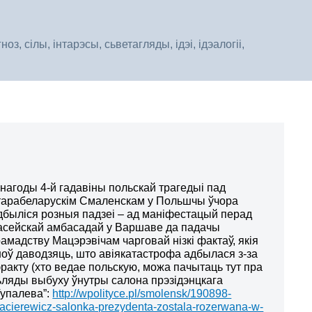
, сілы, інтарэсы, сьветагляды, ідэі, ідэалогіі,
 нагоды 4-й гадавіны польскай трагедыі пад
тарабеларускім Смаленскам у Польшчы ўчора
дбыліся розныя падзеі – ад маніфестацый перад
асейскай амбасадай у Варшаве да падачы
рамадству Мацэрэвічам чарговай нізкі фактаў, якія
ноў даводзяць, што авіякатастрофа адбылася з-за
эракту (хто ведае польскую, можа пачытаць тут пра
ьляды выбуху ўнутры салона прэзідэнцкага
Тупалева”:
http://wpolityce.pl/smolensk/190898-
acierewicz-salonka-prezydenta-zostala-rozerwana-w-