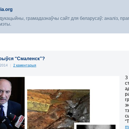
ia.org
укацыйны, грамадазнаўчы сайт для беларусаў: аналіз, прагноз
мэты.
рыўся “Смаленск”?
, 2014
|
2 каментарыя
З
с
а
р
г
з
т
с
“
m