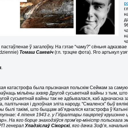
p
г
н
д
9
ч
н
ч
 пастаўленае ў загалоўку. На гэтае “чаму?” сёньня адказва
dziennie)
Томаш Сакевіч
(гл. трэцяе фота). Яго артыкул уз
я
.
кая катастрофа была прызнаная польскім Сеймам за саму
аўнаць мільёны ахвяр Другой сусьветнай вайны з тым, што 
угой сусьветнай вайны так не адбывалася, каб адначасна за
ва, палітычная і духоўная эліта народу. “Смаленск” быў вялі
ы былі такімі, што быццам аб’ядналіся катастрофа ў Катыні
тупнае: 4 ліпеня 1943 г. у Гібралтары пацярпеў крушэнне 
ар».
На яго борце знаходзіўся прэм’ер-міністр польскага 
 РП генерал
Уладзіслаў Сікорскі
, яго дачка Зоф’я, началь