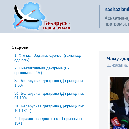
nashaziaml
Асьветна-ад
праграмы, 
Старонкі
1. Хто мы. Задачы. Сувязь. (пачынаць
Чаму зда
адсюль)
11 красавіка
2. Сьветаглядная дактрына (С-
прынцыпы: 20+)
3a. Беларуская дактрына (Д-прынцыпы:
1-50)
3б. Беларуская дактрына (Д-прынцыпы:
51-100)
3в. Беларуская дактрына (Д-прынцыпы:
101-134+)
4. Пераможная дактрына (П-прынцыпы:
19+)